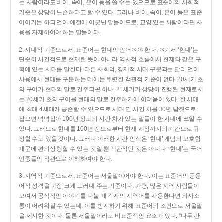
는 사람이라도 비어, 속어, 은어 등을 쓸 수는 있으므로 표준어의 사회적
기준은 상당히 느슨하다고 할 수 있다. 그러나 비어, 속어, 은어 등은 표준
어이기는 하되 언어 예절에 어긋난 말들이므로, 교양 있는 사람이라면 사
용을 자제하여야 하는 말들이다.
2. 시대적 기준으로서, 표준어는 현대의 언어여야 한다. 여기서 ‘현대’는
단순히 시간적으로 현재란 뜻이 아니라 역사적 흐름에서 현재와 같은 구
획에 있는 시대를 말한다. 다른 사회적, 경제적 시대 구분과는 달리 언어
사용에서 현대를 구분하는 데에는 뚜렷한 객관적 기준이 없다. 20세기 초
의 구어가 현대의 말로 간주되곤 하나, 21세기가 상당히 진행된 현재로서
는 20세기 초의 구어를 현대의 말로 간주하기에 어려움이 있다. 한 시대
에 최대 4세대가 공존할 수 있으므로 세대 간 시간 차를 30년 남짓으로
잡으면 넉넉잡아 100년 정도의 시간 차가 있는 말들이 한 시대에 쓰일 수
있다. 그러므로 현대를 100년 전으로부터 현재 시점까지의 기간으로 규
정할 수도 있을 것이다. 그러나 이러한 시간 인식은 ‘현대’ 개념의 모호함
때문에 편의상 행할 수 있는 것일 뿐 객관적인 것은 아니다. ‘현대’는 국어
언중들의 직관으로 이해하여야 한다.
3. 지역적 기준으로서, 표준어는 서울말이어야 한다. 이는 표준어의 공용
어적 성격을 가장 크게 드러내 주는 기준이다. 가령, 많은 지역 사람들이
모여서 공식적인 이야기를 나눌 때 각자의 지역어를 사용한다면 의사소
통이 어려워질 수 있는데, 이를 방지하기 위해 표준어의 조건으로 서울말
을 제시한 것이다. 물론 서울말이라도 비표준적인 요소가 있다. “나두 간