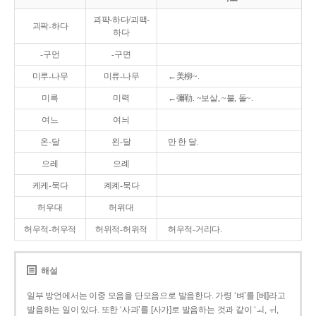
괴퍅-하다/괴팩-
괴팍-하다
하다
-구먼
-구면
미루-나무
미류-나무
←美柳~.
미륵
미력
←彌勒. ~보살, ~불, 돌~.
여느
여늬
온-달
왼-달
만 한 달.
으레
으례
케케-묵다
켸켸-묵다
허우대
허위대
허우적-허우적
허위적-허위적
허우적-거리다.
해설
일부 방언에서는 이중 모음을 단모음으로 발음한다. 가령 ‘벼’를 [베]라고
발음하는 일이 있다. 또한 ‘사과’를 [사가]로 발음하는 것과 같이 ‘ㅚ, ㅟ,