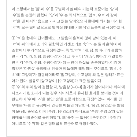
이 조항에서는 ‘암’과 ‘수’를 구별하여 쓸 때의 기본적 표준어는 ‘암’과
‘수’임을 분명히 밝혔다. ‘암’과 ‘수’는 역사적으로 ‘암ㅎ, 수ㅎ’과 같이
‘ㅎ’을 맨 마지막 음으로 가지고 있는 말이었으나 현대에 와서는 이러한
‘ㅎ’이 모두 떨어졌으므로 떨어진 형태를 기본적인 표준어로 규정하였다.
① ‘ㅎ’은 현대의 단어들에도 그 발음의 흔적이 많이 남아 있는데, 이
‘ㅎ’이 뒤의 예사소리와 결합하면 거센소리로 축약되는 일이 흔하여 이
조항에서 부가적으로 규정하였다. 즉 ‘암ㅎ’에 ‘개, 닭, 병아리’가 결합하
면 각각 ‘암캐, 암탉, 암평아리’가 되고 ‘수ㅎ’에 ‘개, 닭, 병아리’가 결합하
면 각각 ‘수캐, 수탉, 수평아리’가 되는 언어 현실을 존중하였다. 이러한
축약은 ‘다만 1’ 규정에서 언급한 예들에만 해당되는 것이므로 ‘암ㅎ, 수
ㅎ’에 ‘고양이’가 결합하더라도 ‘암고양이, 수고양이’와 같은 형태가 표준
어가 된다. 발음도 [암고양이], [수고양이]가 표준 발음이다.
② ‘수’와 뒤의 말이 결합할 때, 발음상 [ㄴ(ㄴ)] 첨가가 일어나거나 뒤의 예
사소리가 된소리가 되는 경우 사이시옷과 유사한 효과를 보이는 것이라
판단하여 ‘수’에 ‘ㅅ’을 붙인 ‘숫’을 표준어형으로 규정하였다. 이러한 경
우에는 ‘다만 2’ 규정에서 언급한 예들만 해당한다. ‘숫양, 숫염소’는 발음
이 [순냥], [순념소]이지 [수양], [수염소]가 아니므로 ‘수양, 수염소’와 같은
형태를 비표준어로 규정하였다. 또 ‘숫쥐’는 발음이 [숟쮜]이지 [수쥐]가
아니므로 ‘수쥐’와 같은 형태를 비표준어로 규정하였다.