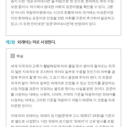
종이 사전 “표준국어대사전”을 바탕으로 한 것으로, 현재에도 계속 수정·
보완 중이다. 여기에서 방대한 어휘의 표준어형을 확인할 수 있다. 그뿐
만 아니라 국립국어원에서는 시간의 흐름에 따라 과거에는 비표준어였
지만 현재에는 표준어로 인정될 만한 어휘를 꾸준히 추가하여 발표하고
있고, 이 또한 인터넷판 “표준국어대사전”에 반영되어 있다.
제2항
외래어는 따로 사정한다.
해설
세계 각국과의 교류가 활발해짐에 따라 물밀 듯이 쏟아져 들어오는 외국
의 말은 지속적으로 조사하여 국어의 일부로 수용할 것인가의 여부를 결
정해 주어야 할 뿐 아니라, 그 표기 역시 결정해 주어야 한다. 이 조항은
외국의 말이 국어의 일부인 외래어로 인정될 수 있는 것인지를 결정하는
사정 작업을 표준어 규정과는 별도로 한다는 사실을 밝힌 것이다. 표준어
를 사정하는 데에는 사회적, 시대적, 지역적 기준을 적용하지만 외래어를
사정하는 데에는 그러한 기준을 적용하기 어렵기 때문에 이 조항을 따로
마련한 것이다.
이에 따라 외래어는 외래어 표기법(문체부 고시 제2017-14호)을 기준으
로 별도로 사정한다. 다만 외래어 표기법의 ‘외래어’가 고유 명사를 포함