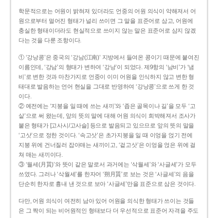
학문적으로는 어원이 밝혀져 있더라도 언중의 어원 의식이 약해져서 어
원으로부터 멀어진 형태가 널리 쓰이면 그 말을 표준어로 삼고, 어원에
충실한 형태이더라도 현실적으로 쓰이지 않는 말은 표준어로 삼지 않겠
다는 것을 다룬 조항이다.
① ‘강낭콩’은 중국의 ‘강남(江南)’ 지방에서 들여온 콩이기 때문에 붙여진
이름인데, ‘강남’의 형태가 변하여 ‘강낭’이 되었다. 제9항의 ‘남비’가 ‘냄
비’로 변한 것과 마찬가지로 언중이 이미 어원을 인식하지 않고 변한 형
태대로 발음하는 언어 현실을 그대로 반영하여 ‘강낭콩’으로 쓰게 한 것
이다.
② 예전에는 ‘지붕을 일 때에 쓰는 새끼’와 ‘좁은 골목이나 길’을 모두 ‘고
샅’으로 써 왔는데, 앞의 뜻의 말에 대해 어원 의식이 희박해져서 조사가
붙은 형태가 [고사시/고사슬] 등으로 발음되고 있으므로 앞의 뜻의 말을
‘고삿’으로 정한 것이다. ‘속고삿’은 초가지붕을 일 때 이엉을 얹기 전에
지붕 위에 건너질러 잡아매는 새끼이고, ‘겉고삿’은 이엉을 얹은 위에 걸
쳐 매는 새끼이다.
③ ‘월세(月貰)’와 뜻이 같은 말로서 과거에는 ‘삭월세’와 ‘사글세’가 모두
쓰였다. 그러나 ‘삭월세’를 한자어 ‘朔月貰’로 보는 것은 ‘사글세’의 음을
단순히 한자로 흉내 낸 것으로 보아 ‘사글세’만을 표준으로 삼은 것이다.
다만, 어원 의식이 여전히 남아 있어 어원을 의식한 형태가 쓰이는 것들
은 그 짝이 되는 비어원적인 형태보다 더 우선적으로 표준어 자격을 주도