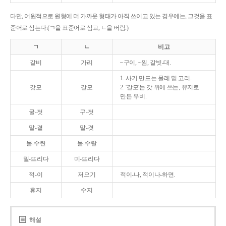
다만, 어원적으로 원형에 더 가까운 형태가 아직 쓰이고 있는 경우에는, 그것을 표
준어로 삼는다.(ㄱ을 표준어로 삼고, ㄴ을 버림.)
ㄱ
ㄴ
비고
갈비
가리
~구이, ~찜, 갈빗-대.
1. 사기 만드는 물레 밑 고리.
갓모
갈모
2. '갈모'는 갓 위에 쓰는, 유지로
만든 우비.
굴-젓
구-젓
말-곁
말-겻
물-수란
물-수랄
밀-뜨리다
미-뜨리다
적-이
저으기
적이-나, 적이나-하면.
휴지
수지
해설