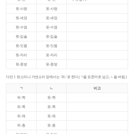
윗-사랑
웃-사랑
윗-세장
웃-세장
윗-수염
웃-수염
윗-입술
웃-입술
윗-잇몸
웃-잇몸
윗-자리
웃-자리
윗-중방
웃-중방
다만 1. 된소리나 거센소리 앞에서는 ‘위-’로 한다.(ㄱ을 표준어로 삼고, ㄴ을 버림.)
ㄱ
ㄴ
비고
위-짝
웃-짝
위-쪽
웃-쪽
위-채
웃-채
위-층
웃-층