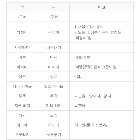
ㄱ
ㄴ
비고
-구려
-구료
1. 서울~, 알~, 찰~.
깍쟁이
깍정이
2. 도토리, 상수리 등의 받침은
‘깍정이’임.
나무라다
나무래다
미수
미시
미숫-가루.
바라다
바래다
‘바램[所望]’은 비표준어임.
상추
상치
~쌈.
시러베-아들
실업의-아들
주책
주착
←主着. ~망나니, ~없다.
지루-하다
지리-하다
←支離.
튀기
트기
허드레
허드래
허드렛-물, 허드렛-일.
호루라기
호루루기