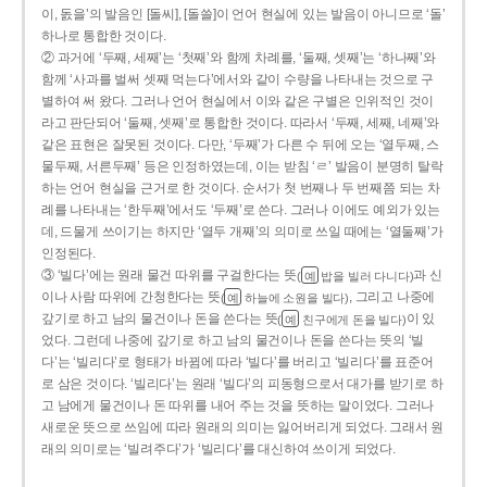
이, 돐을’의 발음인 [돌씨], [돌쓸]이 언어 현실에 있는 발음이 아니므로 ‘돌’
하나로 통합한 것이다.
② 과거에 ‘두째, 세째’는 ‘첫째’와 함께 차례를, ‘둘째, 셋째’는 ‘하나째’와
함께 ‘사과를 벌써 셋째 먹는다’에서와 같이 수량을 나타내는 것으로 구
별하여 써 왔다. 그러나 언어 현실에서 이와 같은 구별은 인위적인 것이
라고 판단되어 ‘둘째, 셋째’로 통합한 것이다. 따라서 ‘두째, 세째, 네째’와
같은 표현은 잘못된 것이다. 다만, ‘두째’가 다른 수 뒤에 오는 ‘열두째, 스
물두째, 서른두째’ 등은 인정하였는데, 이는 받침 ‘ㄹ’ 발음이 분명히 탈락
하는 언어 현실을 근거로 한 것이다. 순서가 첫 번째나 두 번째쯤 되는 차
례를 나타내는 ‘한두째’에서도 ‘두째’로 쓴다. 그러나 이에도 예외가 있는
데, 드물게 쓰이기는 하지만 ‘열두 개째’의 의미로 쓰일 때에는 ‘열둘째’가
인정된다.
③ ‘빌다’에는 원래 물건 따위를 구걸한다는 뜻
과 신
(
밥을 빌러 다니다)
예
이나 사람 따위에 간청한다는 뜻
, 그리고 나중에
(
하늘에 소원을 빌다)
예
갚기로 하고 남의 물건이나 돈을 쓴다는 뜻
이 있
(
친구에게 돈을 빌다)
예
었다. 그런데 나중에 갚기로 하고 남의 물건이나 돈을 쓴다는 뜻의 ‘빌
다’는 ‘빌리다’로 형태가 바뀜에 따라 ‘빌다’를 버리고 ‘빌리다’를 표준어
로 삼은 것이다. ‘빌리다’는 원래 ‘빌다’의 피동형으로서 대가를 받기로 하
고 남에게 물건이나 돈 따위를 내어 주는 것을 뜻하는 말이었다. 그러나
새로운 뜻으로 쓰임에 따라 원래의 의미는 잃어버리게 되었다. 그래서 원
래의 의미로는 ‘빌려주다’가 ‘빌리다’를 대신하여 쓰이게 되었다.