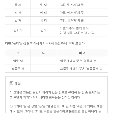
둘-째
두-째
‘제2, 두 개째’의 뜻.
셋-째
세-째
‘제3, 세 개째’의 뜻.
넷-째
네-째
‘제4, 네 개째’의 뜻.
1. 빌려주다, 빌려 오다.
빌리다
빌다
2. ‘용서를 빌다’는 ‘빌다’임.
다만, ‘둘째’는 십 단위 이상의 서수사에 쓰일 때에 ‘두째’로 한다.
ㄱ
ㄴ
비고
열두-째
열두 개째의 뜻은 ‘열둘째’로.
스물두-째
스물두 개째의 뜻은 ‘스물둘째’로.
해설
이 조항은 그동안 용법의 차이가 있는 것으로 규정해 온 것 중 현재에는
그 구별의 의의가 거의 사라진 항목들을 정리한 것이다.
① 과거에 ‘돌’은 생일, ‘돐’은 ‘한글 반포 500돐’처럼 ‘주년’의 의미로 세분
해 써 왔다. 그러나 그러한 구별은 인위적이고 불필요할 뿐만 아니라 ‘돐