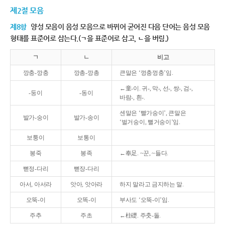
제2절 모음
제8항
양성 모음이 음성 모음으로 바뀌어 굳어진 다음 단어는 음성 모음
형태를 표준어로 삼는다.(ㄱ을 표준어로 삼고, ㄴ을 버림.)
ㄱ
ㄴ
비고
깡충-깡충
깡총-깡총
큰말은 ‘껑충껑충’임.
←童-이. 귀-, 막-, 선-, 쌍-, 검-,
-둥이
-동이
바람-, 흰-.
센말은 ‘빨가숭이’, 큰말은
발가-숭이
발가-송이
‘벌거숭이, 뻘거숭이’임.
보퉁이
보통이
봉죽
봉족
←奉足. ~꾼, ~들다.
뻗정-다리
뻗장-다리
아서, 아서라
앗아, 앗아라
하지 말라고 금지하는 말.
오뚝-이
오똑-이
부사도 ‘오뚝-이’임.
주추
주초
←柱礎. 주춧-돌.