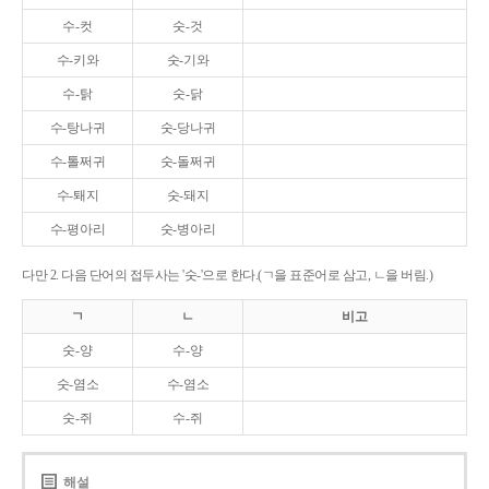
수-컷
숫-것
수-키와
숫-기와
수-탉
숫-닭
수-탕나귀
숫-당나귀
수-톨쩌귀
숫-돌쩌귀
수-퇘지
숫-돼지
수-평아리
숫-병아리
다만 2. 다음 단어의 접두사는 '숫-'으로 한다.(ㄱ을 표준어로 삼고, ㄴ을 버림.)
ㄱ
ㄴ
비고
숫-양
수-양
숫-염소
수-염소
숫-쥐
수-쥐
해설