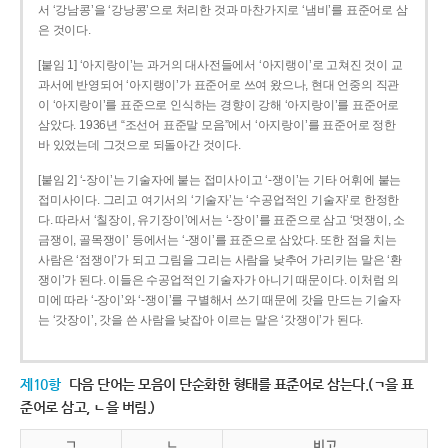
서 ‘강남콩’을 ‘강낭콩’으로 처리한 것과 마찬가지로 ‘냄비’를 표준어로 삼
은 것이다.
[붙임 1] ‘아지랑이’는 과거의 대사전들에서 ‘아지랭이’로 고쳐진 것이 교
과서에 반영되어 ‘아지랭이’가 표준어로 쓰여 왔으나, 현대 언중의 직관
이 ‘아지랑이’를 표준으로 인식하는 경향이 강해 ‘아지랑이’를 표준어로
삼았다. 1936년 “조선어 표준말 모음”에서 ‘아지랑이’를 표준어로 정한
바 있었는데 그것으로 되돌아간 것이다.
[붙임 2] ‘-장이’는 기술자에 붙는 접미사이고 ‘-쟁이’는 기타 어휘에 붙는
접미사이다. 그리고 여기서의 ‘기술자’는 ‘수공업적인 기술자’로 한정한
다. 따라서 ‘칠장이, 유기장이’에서는 ‘-장이’를 표준으로 삼고 ‘멋쟁이, 소
금쟁이, 골목쟁이’ 등에서는 ‘-쟁이’를 표준으로 삼았다. 또한 점을 치는
사람은 ‘점쟁이’가 되고 그림을 그리는 사람을 낮추어 가리키는 말은 ‘환
쟁이’가 된다. 이들은 수공업적인 기술자가 아니기 때문이다. 이처럼 의
미에 따라 ‘-장이’와 ‘-쟁이’를 구별해서 쓰기 때문에 갓을 만드는 기술자
는 ‘갓장이’, 갓을 쓴 사람을 낮잡아 이르는 말은 ‘갓쟁이’가 된다.
제10항
다음 단어는 모음이 단순화한 형태를 표준어로 삼는다.(ㄱ을 표
준어로 삼고, ㄴ을 버림.)
ㄱ
ㄴ
비고