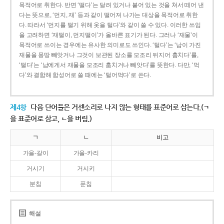
목적어로 취한다. 반면 ‘떨다’는 달려 있거나 붙어 있는 것을 쳐서 떼어 낸
다는 뜻으로, ‘먼지, 재’ 등과 같이 떨어져 나가는 대상을 목적어로 취한
다. 따라서 ‘먼지를 떨기 위해 옷을 털다’와 같이 쓸 수 있다. 이러한 쓰임
을 고려하면 ‘재떨이, 먼지떨이’가 올바른 표기가 된다. 그러나 ‘재물’이
목적어로 쓰이는 경우에는 유사한 의미로도 쓰인다. ‘털다’는 ‘남이 가진
재물을 몽땅 빼앗거나 그것이 보관된 장소를 모조리 뒤지어 훔치다’를,
‘떨다’는 ‘남에게서 재물을 모조리 훔치거나 빼앗다’를 뜻한다. 다만, ‘먹
다’와 결합해 합성어로 쓸 때에는 ‘털어먹다’로 쓴다.
제4항
다음 단어들은 거센소리로 나지 않는 형태를 표준어로 삼는다.(ㄱ
을 표준어로 삼고, ㄴ을 버림.)
ㄱ
ㄴ
비고
가을-갈이
가을-카리
거시기
거시키
분침
푼침
해설