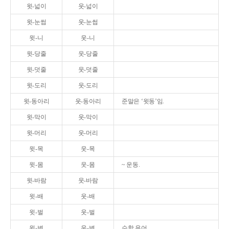
윗-넓이
웃-넓이
윗-눈썹
웃-눈썹
윗-니
웃-니
윗-당줄
웃-당줄
윗-덧줄
웃-덧줄
윗-도리
웃-도리
윗-동아리
웃-동아리
준말은 ‘윗동’임.
윗-막이
웃-막이
윗-머리
웃-머리
윗-목
웃-목
윗-몸
웃-몸
~ 운동.
윗-바람
웃-바람
윗-배
웃-배
윗-벌
웃-벌
윗-변
웃-변
수학 용어.