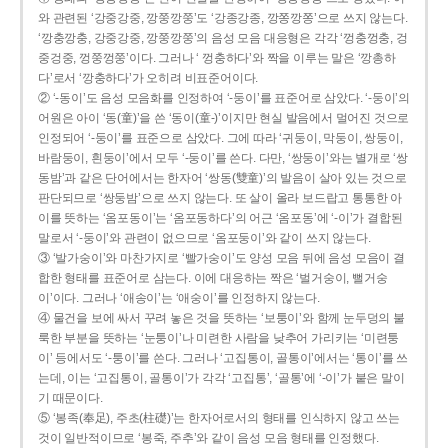
와 관련된 ‘강중강중, 깡쭝깡쭝’도 ‘강종강종, 깡쫑깡쫑’으로 쓰지 않는다.
‘깡충깡충, 강중강중, 깡쭝깡쭝’의 음성 모음 대응형은 각각 ‘껑충껑충, 겅
중겅중, 껑쭝껑쭝’이다. 그러나 ‘ 껑충하다’와 짝을 이루는 말은 ‘깡총하
다’로서 ‘깡충하다’가 오히려 비표준어이다.
② ‘-동이’도 음성 모음화를 인정하여 ‘-둥이’를 표준어로 삼았다. ‘-둥이’의
어원은 아이 ‘동(童)’을 쓴 ‘동이(童-)’이지만 현실 발음에서 멀어진 것으로
인정되어 ‘-둥이’를 표준으로 삼았다. 그에 따라 ‘귀둥이, 막둥이, 쌍둥이,
바람둥이, 흰둥이’에서 모두 ‘-둥이’를 쓴다. 다만, ‘쌍둥이’와는 별개로 ‘쌍
동밤’과 같은 단어에서는 한자어 ‘쌍동(雙童)’의 발음이 살아 있는 것으로
판단되므로 ‘쌍둥밤’으로 쓰지 않는다. 또 살이 올라 보드랍고 통통한 아
이를 뜻하는 ‘옴포동이’는 ‘옴포동하다’의 어근 ‘옴포동’에 ‘-이’가 결합된
말로서 ‘-둥이’와 관련이 없으므로 ‘옴포둥이’와 같이 쓰지 않는다.
③ ‘발가숭이’와 마찬가지로 ‘빨가숭이’도 양성 모음 뒤에 음성 모음이 결
합한 형태를 표준어로 삼는다. 이에 대응하는 짝은 ‘벌거숭이, 뻘거숭
이’이다. 그러나 ‘애송이’는 ‘애숭이’를 인정하지 않는다.
④ 물건을 보에 싸서 꾸려 놓은 것을 뜻하는 ‘보퉁이’와 함께 눈두덩의 불
룩한 부분을 뜻하는 ‘눈퉁이’나 미련한 사람을 낮추어 가리키는 ‘미련퉁
이’ 등에서도 ‘-퉁이’를 쓴다. 그러나 ‘고집통이, 골통이’에서는 ‘통이’를 쓰
는데, 이는 ‘고집통이, 골통이’가 각각 ‘고집통’, ‘골통’에 ‘-이’가 붙은 말이
기 때문이다.
⑤ ‘봉족(奉足), 주초(柱礎)’는 한자어로서의 형태를 인식하지 않고 쓰는
것이 일반적이므로 ‘봉죽, 주추’와 같이 음성 모음 형태를 인정했다.