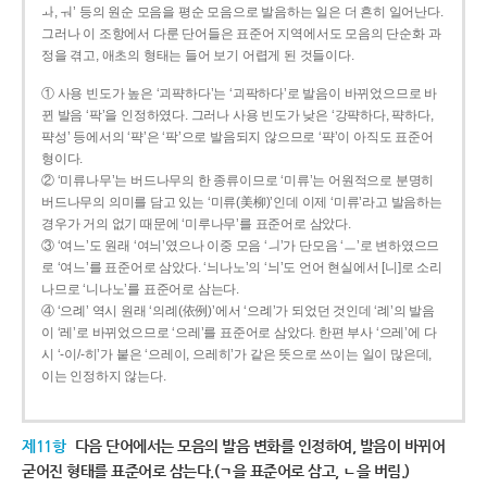
ㅘ, ㅝ’ 등의 원순 모음을 평순 모음으로 발음하는 일은 더 흔히 일어난다.
그러나 이 조항에서 다룬 단어들은 표준어 지역에서도 모음의 단순화 과
정을 겪고, 애초의 형태는 들어 보기 어렵게 된 것들이다.
① 사용 빈도가 높은 ‘괴퍅하다’는 ‘괴팍하다’로 발음이 바뀌었으므로 바
뀐 발음 ‘팍’을 인정하였다. 그러나 사용 빈도가 낮은 ‘강퍅하다, 퍅하다,
퍅성’ 등에서의 ‘퍅’은 ‘팍’으로 발음되지 않으므로 ‘퍅’이 아직도 표준어
형이다.
② ‘미류나무’는 버드나무의 한 종류이므로 ‘미류’는 어원적으로 분명히
버드나무의 의미를 담고 있는 ‘미류(美柳)’인데 이제 ‘미류’라고 발음하는
경우가 거의 없기 때문에 ‘미루나무’를 표준어로 삼았다.
③ ‘여느’도 원래 ‘여늬’였으나 이중 모음 ‘ㅢ’가 단모음 ‘ㅡ’로 변하였으므
로 ‘여느’를 표준어로 삼았다. ‘늬나노’의 ‘늬’도 언어 현실에서 [니]로 소리
나므로 ‘니나노’를 표준어로 삼는다.
④ ‘으례’ 역시 원래 ‘의례(依例)’에서 ‘으례’가 되었던 것인데 ‘례’의 발음
이 ‘레’로 바뀌었으므로 ‘으레’를 표준어로 삼았다. 한편 부사 ‘으레’에 다
시 ‘-이/-히’가 붙은 ‘으레이, 으레히’가 같은 뜻으로 쓰이는 일이 많은데,
이는 인정하지 않는다.
제11항
다음 단어에서는 모음의 발음 변화를 인정하여, 발음이 바뀌어
굳어진 형태를 표준어로 삼는다.(ㄱ을 표준어로 삼고, ㄴ을 버림.)