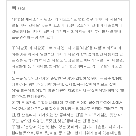
해설
제3항은 예사소리나 된소리가 거센소리로 변한 경우의 예이다. 사실 ‘나
팔꽃’이나 ‘끄나풀’ 등은 이 표준어 규정이 공표되기 전에 이미 일반화되
었던 형태들이다. 이 점에서 여기 예시한 어휘는 이미 뿌리를 내린 형태
들을 인정하는 성격이 크다.
① ‘나발꽃’이 ‘나팔꽃’으로 바뀌었으나 모든 ‘나발’을 ‘나팔’로 바꾸어야
하는 것은 아니다. 일반적인 의미의 ‘나팔’과 함께 놋쇠로 긴 대롱처럼 만
든 전통 관악기의 하나인 ‘나발’도 인정될 뿐만 아니라 ‘나팔바지, 나팔관,
나팔벌레’ 등과 ‘개나발, 병나발’ 등의 합성어에서도 각각 구별되어 쓰인
다.
② 동물 ‘삵’과 ‘고양이’의 준말인 ‘괭이’가 결합한 ‘삵괭이’는 표준 발음법
에 따라 [삭꽹이]가 되어야 하는데, 실제 발음은 [살쾡이]이므로 ‘살쾡
이’를 표준어로 삼았다. 표준어 규정 제26항에서는 ‘살쾡이’와 함께 ‘삵’도
표준어로 인정하였다.
③ ‘칸’은 공간의 구획을 나타내며, ‘간(間)’은 이미 굳어진 한자어 속에서
쓰이거나 공간으로서의 장소를 가리키는 접미사로 쓰인다. 그러므로 ‘위
칸, 한 칸 벌리다, 비어 있는 칸’ 등에서는 ‘칸’을 쓰고 ‘초가삼간, 뒷간, 마
구간, 방앗간, 외양간, 푸줏간, 헛간’ 등에서는 ‘간’을 쓴다.
④ ‘털다’는 달려 있는 것, 붙어 있는 것 따위가 떨어지게 흔들거나 치거나
한다는 뜻으로, 주로 ‘옷, 이불’ 등과 같이 먼지 따위가 붙어 있는 대상을