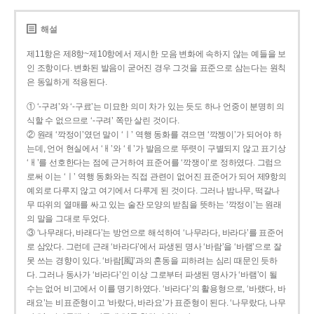
해설
제11항은 제8항~제10항에서 제시한 모음 변화에 속하지 않는 예들을 보
인 조항이다. 변화된 발음이 굳어진 경우 그것을 표준으로 삼는다는 원칙
은 동일하게 적용된다.
① ‘-구려’와 ‘-구료’는 미묘한 의미 차가 있는 듯도 하나 언중이 분명히 의
식할 수 없으므로 ‘-구려’ 쪽만 살린 것이다.
② 원래 ‘깍정이’였던 말이 ‘ㅣ’ 역행 동화를 겪으면 ‘깍젱이’가 되어야 하
는데, 언어 현실에서 ‘ㅐ’와 ‘ㅔ’가 발음으로 뚜렷이 구별되지 않고 표기상
‘ㅐ’를 선호한다는 점에 근거하여 표준어를 ‘깍쟁이’로 정하였다. 그럼으
로써 이는 ‘ㅣ’ 역행 동화와는 직접 관련이 없어진 표준어가 되어 제9항의
예외로 다루지 않고 여기에서 다루게 된 것이다. 그러나 밤나무, 떡갈나
무 따위의 열매를 싸고 있는 술잔 모양의 받침을 뜻하는 ‘깍정이’는 원래
의 말을 그대로 두었다.
③ ‘나무래다, 바래다’는 방언으로 해석하여 ‘나무라다, 바라다’를 표준어
로 삼았다. 그런데 근래 ‘바라다’에서 파생된 명사 ‘바람’을 ‘바램’으로 잘
못 쓰는 경향이 있다. ‘바람[風]’과의 혼동을 피하려는 심리 때문인 듯하
다. 그러나 동사가 ‘바라다’인 이상 그로부터 파생된 명사가 ‘바램’이 될
수는 없어 비고에서 이를 명기하였다. ‘바라다’의 활용형으로, ‘바랬다, 바
래요’는 비표준형이고 ‘바랐다, 바라요’가 표준형이 된다. ‘나무랐다, 나무