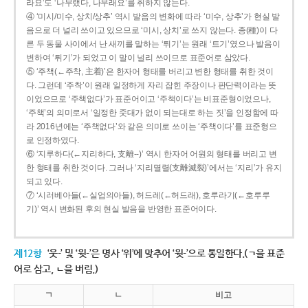
라요’도 ‘나무랬다, 나무래요’를 취하지 않는다.
④ ‘미시/미수, 상치/상추’ 역시 발음의 변화에 따라 ‘미수, 상추’가 현실 발
음으로 더 널리 쓰이고 있으므로 ‘미시, 상치’로 쓰지 않는다. 종(種)이 다
른 두 동물 사이에서 난 새끼를 말하는 ‘튀기’는 원래 ‘트기’였으나 발음이
변하여 ‘튀기’가 되었고 이 말이 널리 쓰이므로 표준어로 삼았다.
⑤ ‘주책(←주착, 主着)’은 한자어 형태를 버리고 변한 형태를 취한 것이
다. 그런데 ‘주착’이 원래 일정하게 자리 잡힌 주장이나 판단력이라는 뜻
이었으므로 ‘주책없다’가 표준어이고 ‘주책이다’는 비표준형이었으나,
‘주책’의 의미로서 ‘일정한 줏대가 없이 되는대로 하는 짓’을 인정함에 따
라 2016년에는 ‘주책없다’와 같은 의미로 쓰이는 ‘주책이다’를 표준형으
로 인정하였다.
⑥ ‘지루하다(←지리하다, 支離--)’ 역시 한자어 어원의 형태를 버리고 변
한 형태를 취한 것이다. 그러나 ‘지리멸렬(支離滅裂)’에서는 ‘지리’가 유지
되고 있다.
⑦ ‘시러베아들(←실업의아들), 허드레(←허드래), 호루라기(←호루루
기)’ 역시 변화된 후의 현실 발음을 반영한 표준어이다.
제12항
‘웃-’ 및 ‘윗-’은 명사 ‘위’에 맞추어 ‘윗-’으로 통일한다.(ㄱ을 표준
어로 삼고, ㄴ을 버림.)
ㄱ
ㄴ
비고