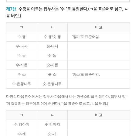
제7항
수컷을 이르는 접두사는 '수-'로 통일한다.(ㄱ을 표준어로 삼고, ㄴ
을 버림.)
ㄱ
ㄴ
비고
수-꿩
수-퀑/숫-꿩
'장끼'도 표준어임.
수-나사
숫-나사
수-놈
숫-놈
수-사돈
숫-사돈
수-소
숫-소
'황소'도 표준어임.
수-은행나무
숫-은행나무
다만 1. 다음 단어에서는 접두사 다음에서 나는 거센소리를 인정한다. 접두사 '암-
'이 결합되는 경우에도 이에 준한다.(ㄱ을 표준어로 삼고, ㄴ을 버림.)
ㄱ
ㄴ
비고
수-캉아지
숫-강아지
수-캐
숫-개