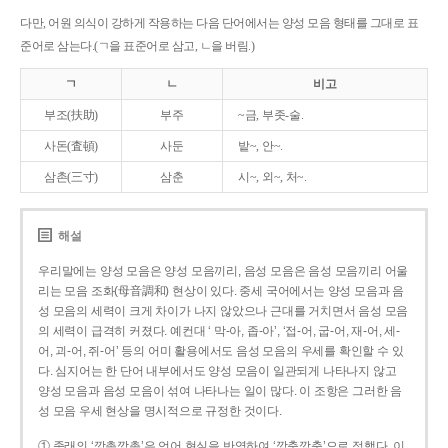
다만, 어원 의식이 강하게 작용하는 다음 단어에서는 양성 모음 형태를 그대로 표
준어로 삼는다.(ㄱ을 표준어로 삼고, ㄴ을 버림.)
ㄱ
ㄴ
비고
부조(扶助)
부주
~금, 부좃-술.
사돈(査頓)
사둔
밭~, 안~.
삼촌(三寸)
삼춘
시~, 외~, 처~.
해설
우리말에는 양성 모음은 양성 모음끼리, 음성 모음은 음성 모음끼리 어울
리는 모음 조화(母音調和) 현상이 있다. 중세 국어에서는 양성 모음과 음
성 모음의 세력이 크게 차이가 나지 않았으나 근대를 거치면서 음성 모음
의 세력이 급격히 커졌다. 예컨대 ‘ 막-아, 좁-아’, ‘접-어, 굽-어, 재-어, 세-
어, 괴-어, 쥐-어’ 등의 어미 활용에서도 음성 모음의 우세를 확인할 수 있
다. 심지어는 한 단어 내부에서도 양성 모음이 일관되게 나타나지 않고
양성 모음과 음성 모음이 섞여 나타나는 일이 많다. 이 조항은 그러한 음
성 모음 우세 현상을 명시적으로 규정한 것이다.
① 종래의 ‘깡총깡총’은 언어 현실을 반영하여 ‘깡충깡충’으로 정했다. 이