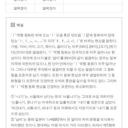
발목쟁이
발목장이
해설
‘ㅣ’ 역행 동화란 뒤에 오는 ‘ㅣ’ 모음 혹은 반모음 ‘ㅣ[j]’에 동화되어 앞에
있는 ‘ㅏ, ㅓ, ㅗ, ㅜ, ㅡ’가 각각 ‘ㅐ, ㅔ, ㅚ, ㅟ, ㅣ’로 바뀌는 현상을 말한다.
가령, ‘아비, 어미, 고기, 죽이다, 끓이다’는 자주 [애비], [에미], [괴기], [쥐기
다], [끼리다]로 발음된다. ‘ㅣ’ 역행 동화는 전국적으로 자주 일어나는 현
상이다. 체언에 조사가 붙은 ‘밥이’를 [배비]와 같이 발음하는 경우는 일부
지역에 국한되어 있으나, 한 단어 안에서는 ‘ㅣ’ 역행 동화가 자주 일어난
다. 그러나 대부분 주의해서 발음하면 피할 수 있는 발음이므로 그 동화
형을 표준어로 삼기 어렵다. 또한 이 동화 현상은 매우 광범위하여 그 동
화형을 다 표준어로 인정하면 오히려 혼란을 일으킬 우려도 있다. 그리하
여 ‘ㅣ’ 역행 동화 현상을 인정하는 표준어는 최소화하였다.
① ‘-나기’는, 서울에서 났다는 뜻의 ‘서울나기’는 그대로 쓰임 직하지만
‘신출나기, 풋나기’는 어색하므로 일률적으로 ‘-내기’를 표준으로 삼았다.
‘여간내기, 보통내기, 새내기’ 등의 어휘에서도 마찬가지로 ‘-내기’를 표준
으로 삼는다.
② ‘남비’는 종래 일본어 ‘나베[鍋]’에서 온 말이라 하여 원형을 의식해서
처리했던 것이나, 현대에는 어원 의식이 거의 사라졌다. 따라서 제5항에