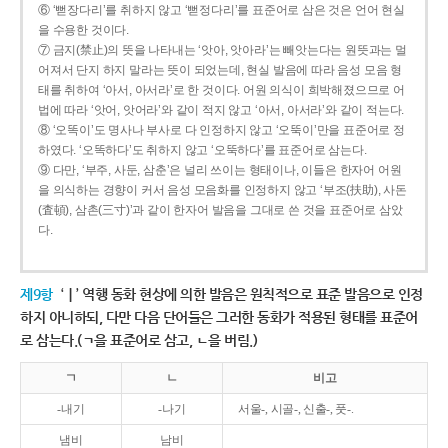
⑥ ‘뻗장다리’를 취하지 않고 ‘뻗정다리’를 표준어로 삼은 것은 언어 현실
을 수용한 것이다.
⑦ 금지(禁止)의 뜻을 나타내는 ‘앗아, 앗아라’는 빼앗는다는 원뜻과는 멀
어져서 단지 하지 말라는 뜻이 되었는데, 현실 발음에 따라 음성 모음 형
태를 취하여 ‘아서, 아서라’로 한 것이다. 어원 의식이 희박해졌으므로 어
법에 따라 ‘앗어, 앗어라’와 같이 적지 않고 ‘아서, 아서라’와 같이 적는다.
⑧ ‘오똑이’도 명사나 부사로 다 인정하지 않고 ‘오뚝이’만을 표준어로 정
하였다. ‘오똑하다’도 취하지 않고 ‘오뚝하다’를 표준어로 삼는다.
⑨ 다만, ‘부주, 사둔, 삼춘’은 널리 쓰이는 형태이나, 이들은 한자어 어원
을 의식하는 경향이 커서 음성 모음화를 인정하지 않고 ‘부조(扶助), 사돈
(査頓), 삼촌(三寸)’과 같이 한자어 발음을 그대로 쓴 것을 표준어로 삼았
다.
제9항
‘ㅣ’ 역행 동화 현상에 의한 발음은 원칙적으로 표준 발음으로 인정
하지 아니하되, 다만 다음 단어들은 그러한 동화가 적용된 형태를 표준어
로 삼는다.(ㄱ을 표준어로 삼고, ㄴ을 버림.)
ㄱ
ㄴ
비고
-내기
-나기
서울-, 시골-, 신출-, 풋-.
냄비
남비