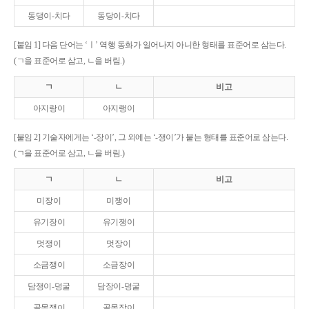
동댕이-치다
동당이-치다
[붙임 1] 다음 단어는 ‘ㅣ’ 역행 동화가 일어나지 아니한 형태를 표준어로 삼는다.
(ㄱ을 표준어로 삼고, ㄴ을 버림.)
ㄱ
ㄴ
비고
아지랑이
아지랭이
[붙임 2] 기술자에게는 ‘-장이’, 그 외에는 ‘-쟁이’가 붙는 형태를 표준어로 삼는다.
(ㄱ을 표준어로 삼고, ㄴ을 버림.)
ㄱ
ㄴ
비고
미장이
미쟁이
유기장이
유기쟁이
멋쟁이
멋장이
소금쟁이
소금장이
담쟁이-덩굴
담장이-덩굴
골목쟁이
골목장이