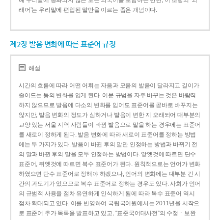
해 우리말에 동화되지 않은 모든 외국어를 포함하는 반면, 이 조항의 ‘외
래어’는 우리말에 편입된 말만을 이르는 좁은 개념이다.
제2장 발음 변화에 따른 표준어 규정
해설
시간의 흐름에 따라 어떤 어휘는 자음과 모음의 발음이 달라지고 길이가
줄어드는 등의 변화를 입게 된다. 어문 규범을 자주 바꾸는 것은 바람직
하지 않으므로 발음에 다소의 변화를 입어도 표준어를 곧바로 바꾸지는
않지만, 발음 변화의 정도가 심하거나 발음이 변한 지 오래되어 대부분의
교양 있는 서울 지역 사람들이 바뀐 발음으로 말을 하는 경우에는 표준어
를 새로이 정하게 된다. 발음 변화에 따라 새로이 표준어를 정하는 방법
에는 두 가지가 있다. 발음이 바뀐 후의 말만 인정하는 방법과 바뀌기 전
의 말과 바뀐 후의 말을 모두 인정하는 방법이다. 앞엣것에 따르면 단수
표준어, 뒤엣것에 따르면 복수 표준어가 된다. 원칙적으로는 언어가 변화
하였으면 단수 표준어로 정해야 하겠으나, 언어의 변화에는 대부분 긴 시
간의 과도기가 있으므로 복수 표준어로 정하는 경우도 있다. 사회가 언어
의 규범적 사용을 점차 유연하게 인식하게 됨에 따라 복수 표준어 역시
점차 확대되고 있다. 이를 반영하여 국립국어원에서는 2011년을 시작으
로 표준어 추가 목록을 발표하고 있고, “표준국어대사전”의 수정ㆍ보완