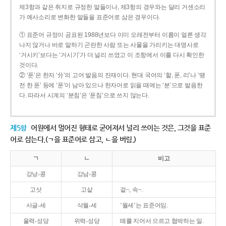
제3항과 같은 취지로 규정한 말들이나, 제3항의 경우와는 달리 거센소리
가 예사소리로 변화한 말들을 표준어로 삼은 경우이다.
① 표준어 규정이 공표된 1988년보다 이미 오래전부터 이름이 얼른 생각
나지 않거나 바로 말하기 곤란한 사람 또는 사물을 가리키는 대명사로
‘거시키’보다는 ‘거시기’가 더 널리 쓰였고 이 조항에서 이를 다시 확인한
것이다.
② ‘푼’은 한자 ‘分’의 고어 발음의 잔재이다. 현대 국어의 ‘할, 푼, 리’나 ‘땡
전 한 푼’ 등에 ‘푼’이 남아 있으나 한자어로 읽을 때에는 ‘분’으로 발음한
다. 따라서 시계의 ‘분침’은 ‘푼침’으로 쓰지 않는다.
제5항
어원에서 멀어진 형태로 굳어져서 널리 쓰이는 것은, 그것을 표준
어로 삼는다.(ㄱ을 표준어로 삼고, ㄴ을 버림.)
ㄱ
ㄴ
비고
강낭-콩
강남-콩
고삿
고샅
겉~, 속~.
사글-세
삭월-세
‘월세’는 표준어임.
울력-성당
위력-성당
떼를 지어서 으르고 협박하는 일.