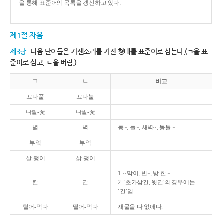
을 통해 표준어의 목록을 갱신하고 있다.
제1절 자음
제3항
다음 단어들은 거센소리를 가진 형태를 표준어로 삼는다.(ㄱ을 표
준어로 삼고, ㄴ을 버림.)
ㄱ
ㄴ
비고
끄나풀
끄나불
나팔-꽃
나발-꽃
녘
녁
동~, 들~, 새벽~, 동틀 ~.
부엌
부억
살-쾡이
삵-괭이
1. ~막이, 빈~, 방 한 ~.
칸
간
2. ‘초가삼간, 윗간’의 경우에는
‘간’임.
털어-먹다
떨어-먹다
재물을 다 없애다.