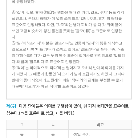
록 규정하였다.
④ ‘갈비, 갓모, 휴지(休紙)’는 변화된 형태인 ‘가리, 갈모, 수지’ 등도 각각
쓰였으나, 본래의 형태가 더 널리 쓰이므로 ‘갈비, 갓모, 휴지’의 형태를
표준어로 인정하였다. 다만, ‘갓모’와는 별개로 비가 올 때 갓 위에 덮어
쓰던 고깔 비슷하게 생긴 물건을 뜻하는 ‘갈모(-帽)’는 표준어로 인정한
다.
⑤ ‘밀-’에 ‘-뜨리다’가 붙은 ‘밀뜨리다’도 언중이 ‘밀다’의 뜻을 의식하고
있으므로 비록 ‘미뜨리다’가 쓰이고 있어도 ‘밀뜨리다’로 쓴다. 다만, ‘-뜨
리다’와 ‘-트리다’가 같은 뜻의 복수 표준어 접미사로 인정되므로 ‘밀뜨리
다’와 함께 ‘밀트리다’도 표준어로 인정된다.
⑥ ‘적이’는 의미적으로 ‘적다’와는 멀어지고 오히려 반대의 의미를 가지
게 되었다. 그 때문에 한동안 ‘저으기’가 널리 보급되기도 하였다. 그러나
반대의 뜻이 되었더라도 원래의 어원 ‘적다’와의 관계는 부정할 수 없기
때문에 ‘저으기’가 아닌 ‘적이’를 표준어로 삼았다.
제6항
다음 단어들은 의미를 구별함이 없이, 한 가지 형태만을 표준어로
삼는다.(ㄱ을 표준어로 삼고, ㄴ을 버림.)
ㄱ
ㄴ
비고
돌
돐
생일, 주기.