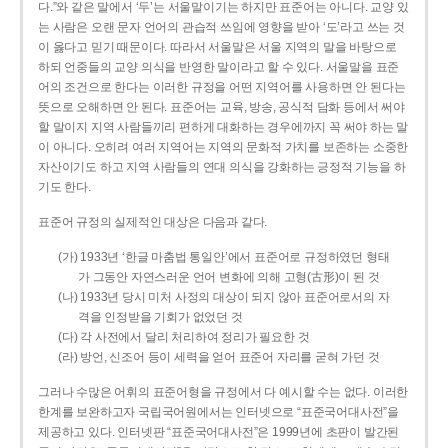
다.”와 같은 말에서 ‘두’는 서울말이기는 하지만 표준어는 아니다. 교양 있
는 사람은 오랜 문자 언어의 관습적 쓰임에 영향을 받아 ‘도’라고 쓰는 것
이 옳다고 믿기 때문이다. 따라서 서울말은 서울 지역의 말을 바탕으로
하되 언중들의 교양 의식을 반영한 말이라고 할 수 있다. 서울말을 표준
어의 조건으로 한다는 이러한 규정을 어떤 지역어를 사용하면 안 된다는
뜻으로 오해하면 안 된다. 표준어는 교육, 방송, 공식적 담화 등에서 써야
할 말이지 지역 사람들끼리 편하게 대화하는 경우에까지 꼭 써야 하는 말
이 아니다. 오히려 여러 지역어는 지역의 문화적 가치를 보존하는 소중한
자산이기도 하고 지역 사람들의 연대 의식을 강화하는 긍정적 기능을 하
기도 한다.
표준어 규정의 실제적인 대상은 다음과 같다.
(가) 1933년 ‘한글 마춤법 통일안’에서 표준어로 규정하였던 형태
가 그동안 자연스러운 언어 변화에 의해 고형(古形)이 된 것
(나) 1933년 당시 미처 사정의 대상이 되지 않아 표준어로서의 자
격을 인정받을 기회가 없었던 것
(다) 각 사전에서 달리 처리하여 정리가 필요한 것
(라) 방언, 신조어 등이 세력을 얻어 표준어 자리를 굳혀 가던 것
그러나 수많은 어휘의 표준어형을 규정에서 다 예시할 수는 없다. 이러한
한계를 보완하고자 국립국어원에서는 인터넷으로 “표준국어대사전”을
제공하고 있다. 인터넷판 “표준국어대사전”은 1999년에 초판이 발간된