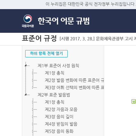
이 누리집은 대한민국 공식 전자정부 누리집입니다.
표준어 규정
[시행 2017. 3. 28.] 문화체육관광부 고시 제2
하위 항목 전체 열기
제1부 표준어 사정 원칙
제1장 총칙
제2장 발음 변화에 따른 표준어 규정
제3장 어휘 선택의 변화에 따른 표준어 규정
제2부 표준 발음법
제1장 총칙
북
제2장 자음과 모음
제3장 음의 길이
제4장 받침의 발음
제5장 음의 동화