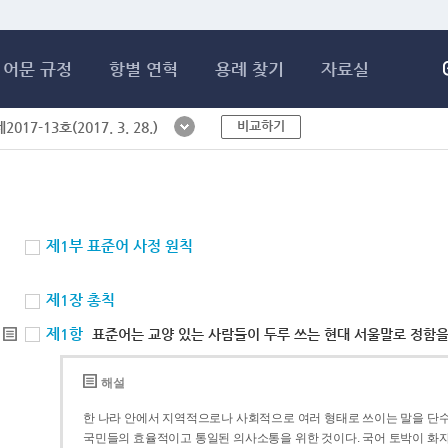
메인콘텐츠 바로가기
어문 규정
항별 연혁
용례 찾기
자료실
비교하기
017-13호(2017. 3. 28.)
제1부 표준어 사정 원칙
제1장 총칙
제1항
표준어는 교양 있는 사람들이 두루 쓰는 현대 서울말로 정함을
해설
한 나라 안에서 지역적으로나 사회적으로 여러 형태로 쓰이는 말을 단수
국민들의 효율적이고 통일된 의사소통을 위한 것이다. 국어 토박이 화자