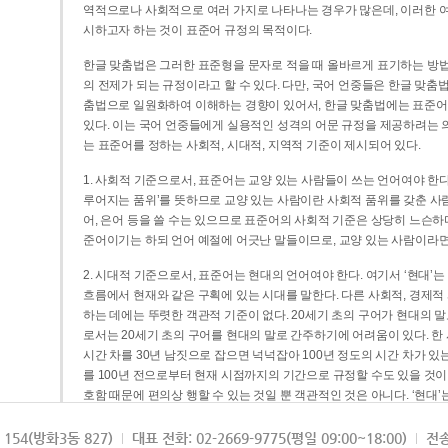
역적으로나 사회적으로 여러 가지로 나타나는 경우가 많은데, 이러한 여
시하고자 하는 것이 표준어 규정의 목적이다.
한글 맞춤법은 그러한 표준형을 문자로 적을 때 올바르게 표기하는 방법
의 전제가 되는 규정이라고 할 수 있다. 다만, 국어 언중들은 한글 맞춤
춤법으로 일원화하여 이해하는 경향이 있어서, 한글 맞춤법에는 표준어
있다. 이는 국어 언중들에게 실용적인 성격의 어문 규정을 제공하려는 
는 표준어를 정하는 사회적, 시대적, 지역적 기준이 제시되어 있다.
1. 사회적 기준으로서, 표준어는 교양 있는 사람들이 쓰는 언어여야 한다
루어지는 품위’를 뜻하므로 교양 있는 사람이란 사회적 품위를 갖춘 사람
어, 은어 등을 쓸 수는 있으므로 표준어의 사회적 기준은 상당히 느슨하다고
준어이기는 하되 언어 예절에 어긋난 말들이므로, 교양 있는 사람이라면
2. 시대적 기준으로서, 표준어는 현대의 언어여야 한다. 여기서 ‘현대
흐름에서 현재와 같은 구획에 있는 시대를 말한다. 다른 사회적, 경제적
하는 데에는 뚜렷한 객관적 기준이 없다. 20세기 초의 구어가 현대의 말
로서는 20세기 초의 구어를 현대의 말로 간주하기에 어려움이 있다. 한
시간 차를 30년 남짓으로 잡으면 넉넉잡아 100년 정도의 시간 차가 있
를 100년 전으로부터 현재 시점까지의 기간으로 규정할 수도 있을 것이다
호함 때문에 편의상 행할 수 있는 것일 뿐 객관적인 것은 아니다. ‘현대
3. 지역적 기준으로서, 표준어는 서울말이어야 한다. 이는 표준어의 공
154(방화3동 827)
대표 전화: 02-2669-9775(평일 09:00~18:00)
전송