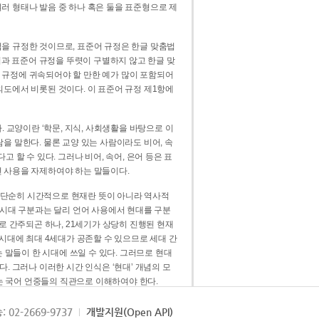
러 형태나 발음 중 하나 혹은 둘을 표준형으로 제
을 규정한 것이므로, 표준어 규정은 한글 맞춤법
법과 표준어 규정을 뚜렷이 구별하지 않고 한글 맞
 규정에 귀속되어야 할 만한 예가 많이 포함되어
의도에서 비롯된 것이다. 이 표준어 규정 제1항에
. 교양이란 ‘학문, 지식, 사회생활을 바탕으로 이
을 말한다. 물론 교양 있는 사람이라도 비어, 속
 할 수 있다. 그러나 비어, 속어, 은어 등은 표
 사용을 자제하여야 하는 말들이다.
’는 단순히 시간적으로 현재란 뜻이 아니라 역사적
 시대 구분과는 달리 언어 사용에서 현대를 구분
로 간주되곤 하나, 21세기가 상당히 진행된 현재
 시대에 최대 4세대가 공존할 수 있으므로 세대 간
는 말들이 한 시대에 쓰일 수 있다. 그러므로 현대
. 그러나 이러한 시간 인식은 ‘현대’ 개념의 모
’는 국어 언중들의 직관으로 이해하여야 한다.
용어적 성격을 가장 크게 드러내 주는 기준이다.
: 02-2669-9737
개발지원(Open API)