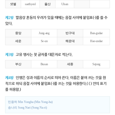
샛별
saetbyeol
울산
Ulsan
제2항
발음상 혼동의 우려가 있을 때에는 음절 사이에 붙임표(-)를 쓸 수
있다.
중앙
Jung-ang
반구대
Ban-gudae
세운
Se-un
해운대
Hae-undae
제3항
고유 명사는 첫 글자를 대문자로 적는다.
부산
Busan
세종
Sejong
제4항
인명은 성과 이름의 순서로 띄어 쓴다. 이름은 붙여 쓰는 것을 원
칙으로 하되 음절 사이에 붙임표(-)를 쓰는 것을 허용한다.( ( ) 안의 표기
를 허용함.)
민용하 Min Yongha (Min Yong-ha)
송나리 Song Nari (Song Na-ri)