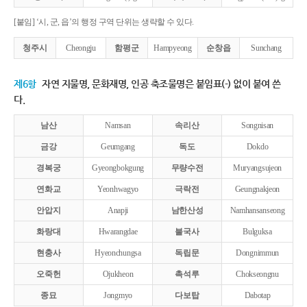
[붙임] ‘시, 군, 읍’의 행정 구역 단위는 생략할 수 있다.
청주시
Cheongju
함평군
Hampyeong
순창읍
Sunchang
제6항
자연 지물명, 문화재명, 인공 축조물명은 붙임표(-) 없이 붙여 쓴
다.
남산
Namsan
속리산
Songnisan
금강
Geumgang
독도
Dokdo
경복궁
Gyeongbokgung
무량수전
Muryangsujeon
연화교
Yeonhwagyo
극락전
Geungnakjeon
안압지
Anapji
남한산성
Namhansanseong
화랑대
Hwarangdae
불국사
Bulguksa
현충사
Hyeonchungsa
독립문
Dongnimmun
오죽헌
Ojukheon
촉석루
Chokseongnu
종묘
Jongmyo
다보탑
Dabotap