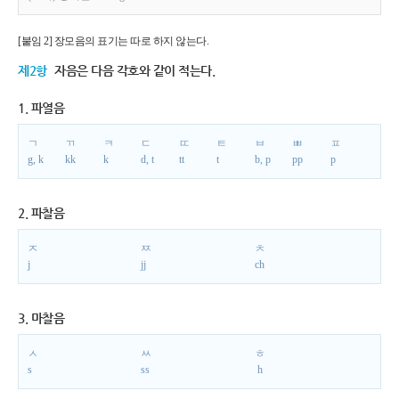
[붙임 2] 장모음의 표기는 따로 하지 않는다.
제2항
자음은 다음 각호와 같이 적는다.
1. 파열음
ㄱ
ㄲ
ㅋ
ㄷ
ㄸ
ㅌ
ㅂ
ㅃ
ㅍ
g, k
kk
k
d, t
tt
t
b, p
pp
p
2. 파찰음
ㅈ
ㅉ
ㅊ
j
jj
ch
3. 마찰음
ㅅ
ㅆ
ㅎ
s
ss
h