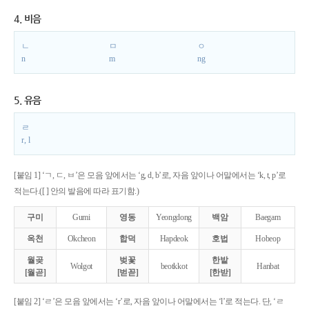
4. 비음
ㄴ
ㅁ
ㅇ
n
m
ng
5. 유음
ㄹ
r, l
[붙임 1] ‘ㄱ, ㄷ, ㅂ’은 모음 앞에서는 ‘g, d, b’로, 자음 앞이나 어말에서는 ‘k, t, p’로
적는다.([ ] 안의 발음에 따라 표기함.)
구미
Gumi
영동
Yeongdong
백암
Baegam
옥천
Okcheon
합덕
Hapdeok
호법
Hobeop
월곶
벚꽃
한밭
Wolgot
beotkkot
Hanbat
[월곧]
[벋꼳]
[한받]
[붙임 2] ‘ㄹ’은 모음 앞에서는 ‘r’로, 자음 앞이나 어말에서는 ‘l’로 적는다. 단, ‘ㄹ