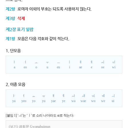
제2항
로마자 이외의 부호는 되도록 사용하지 않는다.
제3항
삭제
제2장 표기 일람
제1항
모음은 다음 각호와 같이 적는다.
1. 단모음
ㅏ
ㅓ
ㅗ
ㅜ
ㅡ
ㅣ
ㅐ
ㅔ
ㅚ
ㅟ
a
eo
o
u
eu
i
ae
e
oe
wi
2. 이중 모음
ㅑ
ㅕ
ㅛ
ㅠ
ㅒ
ㅖ
ㅘ
ㅙ
ㅝ
ㅞ
ㅢ
ya
yeo
yo
yu
yae
ye
wa
wae
wo
we
ui
[붙임 1] ‘ㅢ’는 ‘ㅣ’로 소리 나더라도 ui로 적는다.
(보기) 광희문 Gwanghuimun