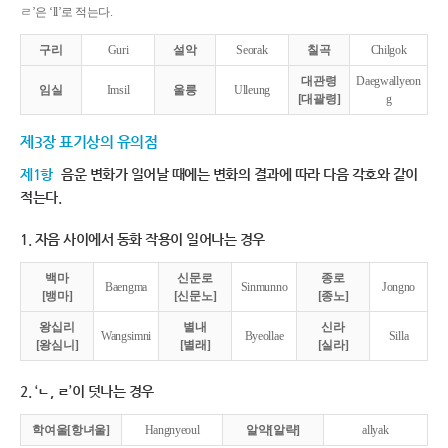
ㄹ’은 ‘ll’로 적는다.
구리
Guri
설악
Seorak
칠곡
Chilgok
대관령
Daegwallyeon
임실
Imsil
울릉
Ulleung
[대괄령]
g
제3장 표기상의 유의점
제1항
음운 변화가 일어날 때에는 변화의 결과에 따라 다음 각호와 같이
적는다.
1. 자음 사이에서 동화 작용이 일어나는 경우
백마
신문로
종로
Baengma
Sinmunno
Jongno
[뱅마]
[신문노]
[종노]
왕십리
별내
신라
Wangsimni
Byeollae
Silla
[왕심니]
[별래]
[실라]
2. ‘ㄴ, ㄹ’이 덧나는 경우
학여울[항녀울]
Hangnyeoul
알약[알략]
allyak