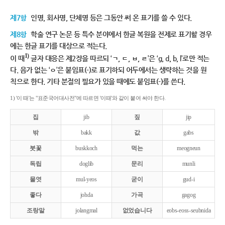
제7항
인명, 회사명, 단체명 등은 그동안 써 온 표기를 쓸 수 있다.
제8항
학술 연구 논문 등 특수 분야에서 한글 복원을 전제로 표기할 경우
에는 한글 표기를 대상으로 적는다.
1)
이 때
글자 대응은 제2장을 따르되 ‘ㄱ, ㄷ, ㅂ, ㄹ’은 ‘g, d, b, l’로만 적는
다. 음가 없는 ‘ㅇ’은 붙임표(-)로 표기하되 어두에서는 생략하는 것을 원
칙으로 한다. 기타 분절의 필요가 있을 때에도 붙임표(-)를 쓴다.
1) '이 때'는 "표준국어대사전"에 따르면 '이때'와 같이 붙여 써야 한다.
집
jib
짚
jip
밖
bakk
값
gabs
붓꽃
buskkoch
먹는
meogneun
독립
doglib
문리
munli
물엿
mul-yeos
굳이
gud-i
좋다
johda
가곡
gagog
조랑말
jolangmal
없었습니다
eobs-eoss-seubnida