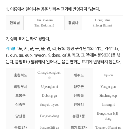
1. 이름에서 일어나는 음운 변화는 표기에 반영하지 않는다.
Han Boknam
Hong Bitna
한복남
홍빛나
(Han Bok-nam)
(Hong Bit-na)
2. 성의 표기는 따로 정한다.
제5항
‘도, 시, 군, 구, 읍, 면, 리, 동’의 행정 구역 단위와 ‘가’는 각각 ‘do,
si, gun, gu, eup, myeon, ri, dong, ga’로 적고, 그 앞에는 붙임표(-)를 넣
는다. 붙임표(-) 앞뒤에서 일어나는 음운 변화는 표기에 반영하지 않는다.
Chungcheongbuk-
충청북도
제주도
Jeju-do
do
의정부시
Uijeongbu-si
양주군
Yangju-gun
도봉구
Dobong-gu
신창읍
Sinchang-eup
삼죽면
Samjuk-myeon
인왕리
Inwang-ri
Bongcheon 1(il)-
당산동
Dangsan-dong
봉천 1동
dong
종로 2가
Jongno 2(i)-ga
퇴계로 3가
Toegyero 3(sam)-ga