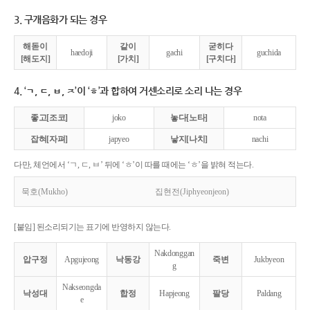
3. 구개음화가 되는 경우
해돋이
같이
굳히다
haedoji
gachi
guchida
[해도지]
[가치]
[구치다]
4. ‘ㄱ, ㄷ, ㅂ, ㅈ’이 ‘ㅎ’과 합하여 거센소리로 소리 나는 경우
좋고[조코]
joko
놓다[노타]
nota
잡혀[자펴]
japyeo
낳지[나치]
nachi
다만, 체언에서 ‘ㄱ, ㄷ, ㅂ’ 뒤에 ‘ㅎ’이 따를 때에는 ‘ㅎ’을 밝혀 적는다.
묵호(Mukho)
집현전(Jiphyeonjeon)
[붙임] 된소리되기는 표기에 반영하지 않는다.
Nakdonggan
압구정
Apgujeong
낙동강
죽변
Jukbyeon
g
Nakseongda
낙성대
합정
Hapjeong
팔당
Paldang
e