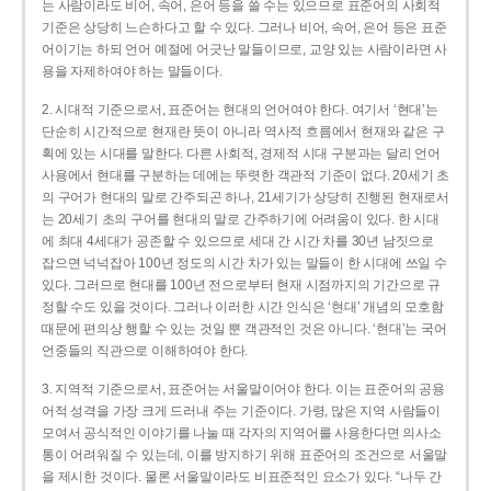
는 사람이라도 비어, 속어, 은어 등을 쓸 수는 있으므로 표준어의 사회적
기준은 상당히 느슨하다고 할 수 있다. 그러나 비어, 속어, 은어 등은 표준
어이기는 하되 언어 예절에 어긋난 말들이므로, 교양 있는 사람이라면 사
용을 자제하여야 하는 말들이다.
2. 시대적 기준으로서, 표준어는 현대의 언어여야 한다. 여기서 ‘현대’는
단순히 시간적으로 현재란 뜻이 아니라 역사적 흐름에서 현재와 같은 구
획에 있는 시대를 말한다. 다른 사회적, 경제적 시대 구분과는 달리 언어
사용에서 현대를 구분하는 데에는 뚜렷한 객관적 기준이 없다. 20세기 초
의 구어가 현대의 말로 간주되곤 하나, 21세기가 상당히 진행된 현재로서
는 20세기 초의 구어를 현대의 말로 간주하기에 어려움이 있다. 한 시대
에 최대 4세대가 공존할 수 있으므로 세대 간 시간 차를 30년 남짓으로
잡으면 넉넉잡아 100년 정도의 시간 차가 있는 말들이 한 시대에 쓰일 수
있다. 그러므로 현대를 100년 전으로부터 현재 시점까지의 기간으로 규
정할 수도 있을 것이다. 그러나 이러한 시간 인식은 ‘현대’ 개념의 모호함
때문에 편의상 행할 수 있는 것일 뿐 객관적인 것은 아니다. ‘현대’는 국어
언중들의 직관으로 이해하여야 한다.
3. 지역적 기준으로서, 표준어는 서울말이어야 한다. 이는 표준어의 공용
어적 성격을 가장 크게 드러내 주는 기준이다. 가령, 많은 지역 사람들이
모여서 공식적인 이야기를 나눌 때 각자의 지역어를 사용한다면 의사소
통이 어려워질 수 있는데, 이를 방지하기 위해 표준어의 조건으로 서울말
을 제시한 것이다. 물론 서울말이라도 비표준적인 요소가 있다. “나두 간