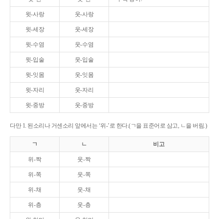
윗-사랑
웃-사랑
윗-세장
웃-세장
윗-수염
웃-수염
윗-입술
웃-입술
윗-잇몸
웃-잇몸
윗-자리
웃-자리
윗-중방
웃-중방
다만 1. 된소리나 거센소리 앞에서는 ‘위-’로 한다.(ㄱ을 표준어로 삼고, ㄴ을 버림.)
ㄱ
ㄴ
비고
위-짝
웃-짝
위-쪽
웃-쪽
위-채
웃-채
위-층
웃-층