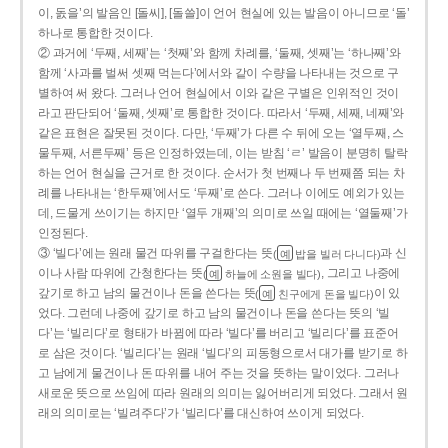
이, 돐을’의 발음인 [돌씨], [돌쓸]이 언어 현실에 있는 발음이 아니므로 ‘돌’
하나로 통합한 것이다.
② 과거에 ‘두째, 세째’는 ‘첫째’와 함께 차례를, ‘둘째, 셋째’는 ‘하나째’와
함께 ‘사과를 벌써 셋째 먹는다’에서와 같이 수량을 나타내는 것으로 구
별하여 써 왔다. 그러나 언어 현실에서 이와 같은 구별은 인위적인 것이
라고 판단되어 ‘둘째, 셋째’로 통합한 것이다. 따라서 ‘두째, 세째, 네째’와
같은 표현은 잘못된 것이다. 다만, ‘두째’가 다른 수 뒤에 오는 ‘열두째, 스
물두째, 서른두째’ 등은 인정하였는데, 이는 받침 ‘ㄹ’ 발음이 분명히 탈락
하는 언어 현실을 근거로 한 것이다. 순서가 첫 번째나 두 번째쯤 되는 차
례를 나타내는 ‘한두째’에서도 ‘두째’로 쓴다. 그러나 이에도 예외가 있는
데, 드물게 쓰이기는 하지만 ‘열두 개째’의 의미로 쓰일 때에는 ‘열둘째’가
인정된다.
③ ‘빌다’에는 원래 물건 따위를 구걸한다는 뜻
과 신
(
밥을 빌러 다니다)
예
이나 사람 따위에 간청한다는 뜻
, 그리고 나중에
(
하늘에 소원을 빌다)
예
갚기로 하고 남의 물건이나 돈을 쓴다는 뜻
이 있
(
친구에게 돈을 빌다)
예
었다. 그런데 나중에 갚기로 하고 남의 물건이나 돈을 쓴다는 뜻의 ‘빌
다’는 ‘빌리다’로 형태가 바뀜에 따라 ‘빌다’를 버리고 ‘빌리다’를 표준어
로 삼은 것이다. ‘빌리다’는 원래 ‘빌다’의 피동형으로서 대가를 받기로 하
고 남에게 물건이나 돈 따위를 내어 주는 것을 뜻하는 말이었다. 그러나
새로운 뜻으로 쓰임에 따라 원래의 의미는 잃어버리게 되었다. 그래서 원
래의 의미로는 ‘빌려주다’가 ‘빌리다’를 대신하여 쓰이게 되었다.