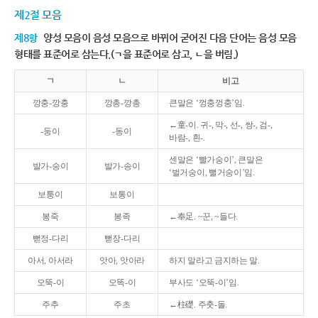
제2절 모음
제8항
양성 모음이 음성 모음으로 바뀌어 굳어진 다음 단어는 음성 모음
형태를 표준어로 삼는다.(ㄱ을 표준어로 삼고, ㄴ을 버림.)
ㄱ
ㄴ
비고
깡충-깡충
깡총-깡총
큰말은 ‘껑충껑충’임.
←童-이. 귀-, 막-, 선-, 쌍-, 검-,
-둥이
-동이
바람-, 흰-.
센말은 ‘빨가숭이’, 큰말은
발가-숭이
발가-송이
‘벌거숭이, 뻘거숭이’임.
보퉁이
보통이
봉죽
봉족
←奉足. ~꾼, ~들다.
뻗정-다리
뻗장-다리
아서, 아서라
앗아, 앗아라
하지 말라고 금지하는 말.
오뚝-이
오똑-이
부사도 ‘오뚝-이’임.
주추
주초
←柱礎. 주춧-돌.