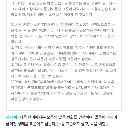
ㅘ, ㅝ’ 등의 원순 모음을 평순 모음으로 발음하는 일은 더 흔히 일어난다.
그러나 이 조항에서 다룬 단어들은 표준어 지역에서도 모음의 단순화 과
정을 겪고, 애초의 형태는 들어 보기 어렵게 된 것들이다.
① 사용 빈도가 높은 ‘괴퍅하다’는 ‘괴팍하다’로 발음이 바뀌었으므로 바
뀐 발음 ‘팍’을 인정하였다. 그러나 사용 빈도가 낮은 ‘강퍅하다, 퍅하다,
퍅성’ 등에서의 ‘퍅’은 ‘팍’으로 발음되지 않으므로 ‘퍅’이 아직도 표준어
형이다.
② ‘미류나무’는 버드나무의 한 종류이므로 ‘미류’는 어원적으로 분명히
버드나무의 의미를 담고 있는 ‘미류(美柳)’인데 이제 ‘미류’라고 발음하는
경우가 거의 없기 때문에 ‘미루나무’를 표준어로 삼았다.
③ ‘여느’도 원래 ‘여늬’였으나 이중 모음 ‘ㅢ’가 단모음 ‘ㅡ’로 변하였으므
로 ‘여느’를 표준어로 삼았다. ‘늬나노’의 ‘늬’도 언어 현실에서 [니]로 소리
나므로 ‘니나노’를 표준어로 삼는다.
④ ‘으례’ 역시 원래 ‘의례(依例)’에서 ‘으례’가 되었던 것인데 ‘례’의 발음
이 ‘레’로 바뀌었으므로 ‘으레’를 표준어로 삼았다. 한편 부사 ‘으레’에 다
시 ‘-이/-히’가 붙은 ‘으레이, 으레히’가 같은 뜻으로 쓰이는 일이 많은데,
이는 인정하지 않는다.
제11항
다음 단어에서는 모음의 발음 변화를 인정하여, 발음이 바뀌어
굳어진 형태를 표준어로 삼는다.(ㄱ을 표준어로 삼고, ㄴ을 버림.)