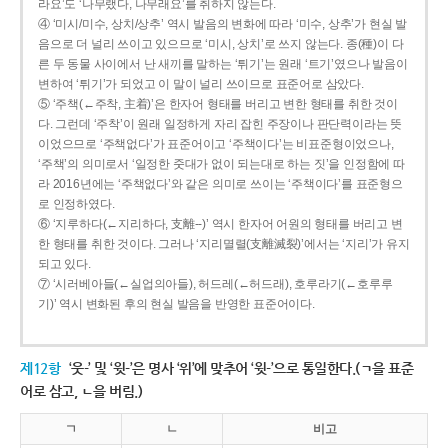
라요’도 ‘나무랬다, 나무래요’를 취하지 않는다.
④ ‘미시/미수, 상치/상추’ 역시 발음의 변화에 따라 ‘미수, 상추’가 현실 발
음으로 더 널리 쓰이고 있으므로 ‘미시, 상치’로 쓰지 않는다. 종(種)이 다
른 두 동물 사이에서 난 새끼를 말하는 ‘튀기’는 원래 ‘트기’였으나 발음이
변하여 ‘튀기’가 되었고 이 말이 널리 쓰이므로 표준어로 삼았다.
⑤ ‘주책(←주착, 主着)’은 한자어 형태를 버리고 변한 형태를 취한 것이
다. 그런데 ‘주착’이 원래 일정하게 자리 잡힌 주장이나 판단력이라는 뜻
이었으므로 ‘주책없다’가 표준어이고 ‘주책이다’는 비표준형이었으나,
‘주책’의 의미로서 ‘일정한 줏대가 없이 되는대로 하는 짓’을 인정함에 따
라 2016년에는 ‘주책없다’와 같은 의미로 쓰이는 ‘주책이다’를 표준형으
로 인정하였다.
⑥ ‘지루하다(←지리하다, 支離--)’ 역시 한자어 어원의 형태를 버리고 변
한 형태를 취한 것이다. 그러나 ‘지리멸렬(支離滅裂)’에서는 ‘지리’가 유지
되고 있다.
⑦ ‘시러베아들(←실업의아들), 허드레(←허드래), 호루라기(←호루루
기)’ 역시 변화된 후의 현실 발음을 반영한 표준어이다.
제12항
‘웃-’ 및 ‘윗-’은 명사 ‘위’에 맞추어 ‘윗-’으로 통일한다.(ㄱ을 표준
어로 삼고, ㄴ을 버림.)
ㄱ
ㄴ
비고