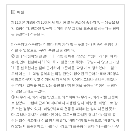
해설
제11항은 제8항~제10항에서 제시한 모음 변화에 속하지 않는 예들을 보
인 조항이다. 변화된 발음이 굳어진 경우 그것을 표준으로 삼는다는 원칙
은 동일하게 적용된다.
① ‘-구려’와 ‘-구료’는 미묘한 의미 차가 있는 듯도 하나 언중이 분명히 의
식할 수 없으므로 ‘-구려’ 쪽만 살린 것이다.
② 원래 ‘깍정이’였던 말이 ‘ㅣ’ 역행 동화를 겪으면 ‘깍젱이’가 되어야 하
는데, 언어 현실에서 ‘ㅐ’와 ‘ㅔ’가 발음으로 뚜렷이 구별되지 않고 표기상
‘ㅐ’를 선호한다는 점에 근거하여 표준어를 ‘깍쟁이’로 정하였다. 그럼으
로써 이는 ‘ㅣ’ 역행 동화와는 직접 관련이 없어진 표준어가 되어 제9항의
예외로 다루지 않고 여기에서 다루게 된 것이다. 그러나 밤나무, 떡갈나
무 따위의 열매를 싸고 있는 술잔 모양의 받침을 뜻하는 ‘깍정이’는 원래
의 말을 그대로 두었다.
③ ‘나무래다, 바래다’는 방언으로 해석하여 ‘나무라다, 바라다’를 표준어
로 삼았다. 그런데 근래 ‘바라다’에서 파생된 명사 ‘바람’을 ‘바램’으로 잘
못 쓰는 경향이 있다. ‘바람[風]’과의 혼동을 피하려는 심리 때문인 듯하
다. 그러나 동사가 ‘바라다’인 이상 그로부터 파생된 명사가 ‘바램’이 될
수는 없어 비고에서 이를 명기하였다. ‘바라다’의 활용형으로, ‘바랬다, 바
래요’는 비표준형이고 ‘바랐다, 바라요’가 표준형이 된다. ‘나무랐다, 나무