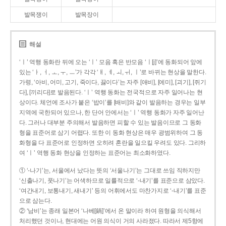
발목쟁이
발목장이
해설
‘ㅣ’ 역행 동화란 뒤에 오는 ‘ㅣ’ 모음 혹은 반모음 ‘ㅣ[j]’에 동화되어 앞에
있는 ‘ㅏ, ㅓ, ㅗ, ㅜ, ㅡ’가 각각 ‘ㅐ, ㅔ, ㅚ, ㅟ, ㅣ’로 바뀌는 현상을 말한다.
가령, ‘아비, 어미, 고기, 죽이다, 끓이다’는 자주 [애비], [에미], [괴기], [쥐기
다], [끼리다]로 발음된다. ‘ㅣ’ 역행 동화는 전국적으로 자주 일어나는 현
상이다. 체언에 조사가 붙은 ‘밥이’를 [배비]와 같이 발음하는 경우는 일부
지역에 국한되어 있으나, 한 단어 안에서는 ‘ㅣ’ 역행 동화가 자주 일어난
다. 그러나 대부분 주의해서 발음하면 피할 수 있는 발음이므로 그 동화
형을 표준어로 삼기 어렵다. 또한 이 동화 현상은 매우 광범위하여 그 동
화형을 다 표준어로 인정하면 오히려 혼란을 일으킬 우려도 있다. 그리하
여 ‘ㅣ’ 역행 동화 현상을 인정하는 표준어는 최소화하였다.
① ‘-나기’는, 서울에서 났다는 뜻의 ‘서울나기’는 그대로 쓰임 직하지만
‘신출나기, 풋나기’는 어색하므로 일률적으로 ‘-내기’를 표준으로 삼았다.
‘여간내기, 보통내기, 새내기’ 등의 어휘에서도 마찬가지로 ‘-내기’를 표준
으로 삼는다.
② ‘남비’는 종래 일본어 ‘나베[鍋]’에서 온 말이라 하여 원형을 의식해서
처리했던 것이나, 현대에는 어원 의식이 거의 사라졌다. 따라서 제5항에