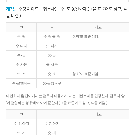
제7항
수컷을 이르는 접두사는 '수-'로 통일한다.(ㄱ을 표준어로 삼고, ㄴ
을 버림.)
ㄱ
ㄴ
비고
수-꿩
수-퀑/숫-꿩
'장끼'도 표준어임.
수-나사
숫-나사
수-놈
숫-놈
수-사돈
숫-사돈
수-소
숫-소
'황소'도 표준어임.
수-은행나무
숫-은행나무
다만 1. 다음 단어에서는 접두사 다음에서 나는 거센소리를 인정한다. 접두사 '암-
'이 결합되는 경우에도 이에 준한다.(ㄱ을 표준어로 삼고, ㄴ을 버림.)
ㄱ
ㄴ
비고
수-캉아지
숫-강아지
수-캐
숫-개