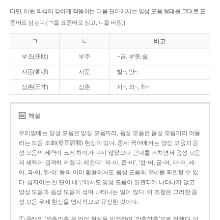
다만, 어원 의식이 강하게 작용하는 다음 단어에서는 양성 모음 형태를 그대로 표
준어로 삼는다.(ㄱ을 표준어로 삼고, ㄴ을 버림.)
ㄱ
ㄴ
비고
부조(扶助)
부주
~금, 부좃-술.
사돈(査頓)
사둔
밭~, 안~.
삼촌(三寸)
삼춘
시~, 외~, 처~.
해설
우리말에는 양성 모음은 양성 모음끼리, 음성 모음은 음성 모음끼리 어울
리는 모음 조화(母音調和) 현상이 있다. 중세 국어에서는 양성 모음과 음
성 모음의 세력이 크게 차이가 나지 않았으나 근대를 거치면서 음성 모음
의 세력이 급격히 커졌다. 예컨대 ‘ 막-아, 좁-아’, ‘접-어, 굽-어, 재-어, 세-
어, 괴-어, 쥐-어’ 등의 어미 활용에서도 음성 모음의 우세를 확인할 수 있
다. 심지어는 한 단어 내부에서도 양성 모음이 일관되게 나타나지 않고
양성 모음과 음성 모음이 섞여 나타나는 일이 많다. 이 조항은 그러한 음
성 모음 우세 현상을 명시적으로 규정한 것이다.
① 종래의 ‘깡총깡총’은 언어 현실을 반영하여 ‘깡충깡충’으로 정했다. 이