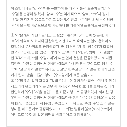
이 조항에서는 ‘암’과 ‘수’를 구별하여 쓸 때의 기본적 표준어는 ‘암’과
‘수’임을 분명히 밝혔다. ‘암’과 ‘수’는 역사적으로 ‘암ㅎ, 수ㅎ’과 같이
‘ㅎ’을 맨 마지막 음으로 가지고 있는 말이었으나 현대에 와서는 이러한
‘ㅎ’이 모두 떨어졌으므로 떨어진 형태를 기본적인 표준어로 규정하였다.
① ‘ㅎ’은 현대의 단어들에도 그 발음의 흔적이 많이 남아 있는데, 이
‘ㅎ’이 뒤의 예사소리와 결합하면 거센소리로 축약되는 일이 흔하여 이
조항에서 부가적으로 규정하였다. 즉 ‘암ㅎ’에 ‘개, 닭, 병아리’가 결합하
면 각각 ‘암캐, 암탉, 암평아리’가 되고 ‘수ㅎ’에 ‘개, 닭, 병아리’가 결합하
면 각각 ‘수캐, 수탉, 수평아리’가 되는 언어 현실을 존중하였다. 이러한
축약은 ‘다만 1’ 규정에서 언급한 예들에만 해당되는 것이므로 ‘암ㅎ, 수
ㅎ’에 ‘고양이’가 결합하더라도 ‘암고양이, 수고양이’와 같은 형태가 표준
어가 된다. 발음도 [암고양이], [수고양이]가 표준 발음이다.
② ‘수’와 뒤의 말이 결합할 때, 발음상 [ㄴ(ㄴ)] 첨가가 일어나거나 뒤의 예
사소리가 된소리가 되는 경우 사이시옷과 유사한 효과를 보이는 것이라
판단하여 ‘수’에 ‘ㅅ’을 붙인 ‘숫’을 표준어형으로 규정하였다. 이러한 경
우에는 ‘다만 2’ 규정에서 언급한 예들만 해당한다. ‘숫양, 숫염소’는 발음
이 [순냥], [순념소]이지 [수양], [수염소]가 아니므로 ‘수양, 수염소’와 같은
형태를 비표준어로 규정하였다. 또 ‘숫쥐’는 발음이 [숟쮜]이지 [수쥐]가
아니므로 ‘수쥐’와 같은 형태를 비표준어로 규정하였다.