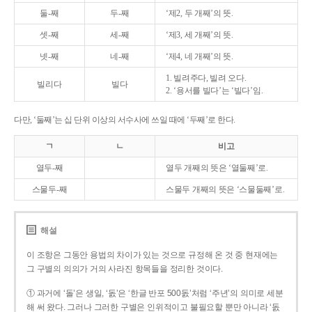
둘-째
두-째
‘제2, 두 개째’의 뜻.
셋-째
세-째
‘제3, 세 개째’의 뜻.
넷-째
네-째
‘제4, 네 개째’의 뜻.
1. 빌려주다, 빌려 오다.
빌리다
빌다
2. ‘용서를 빌다’는 ‘빌다’임.
다만, ‘둘째’는 십 단위 이상의 서수사에 쓰일 때에 ‘두째’로 한다.
ㄱ
ㄴ
비고
열두-째
열두 개째의 뜻은 ‘열둘째’로.
스물두-째
스물두 개째의 뜻은 ‘스물둘째’로.
해설
이 조항은 그동안 용법의 차이가 있는 것으로 규정해 온 것 중 현재에는
그 구별의 의의가 거의 사라진 항목들을 정리한 것이다.
① 과거에 ‘돌’은 생일, ‘돐’은 ‘한글 반포 500돐’처럼 ‘주년’의 의미로 세분
해 써 왔다. 그러나 그러한 구별은 인위적이고 불필요할 뿐만 아니라 ‘돐