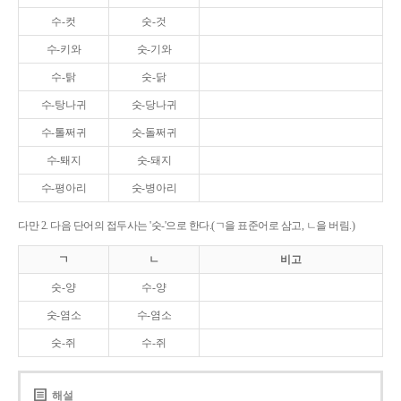
수-컷
숫-것
수-키와
숫-기와
수-탉
숫-닭
수-탕나귀
숫-당나귀
수-톨쩌귀
숫-돌쩌귀
수-퇘지
숫-돼지
수-평아리
숫-병아리
다만 2. 다음 단어의 접두사는 '숫-'으로 한다.(ㄱ을 표준어로 삼고, ㄴ을 버림.)
ㄱ
ㄴ
비고
숫-양
수-양
숫-염소
수-염소
숫-쥐
수-쥐
해설