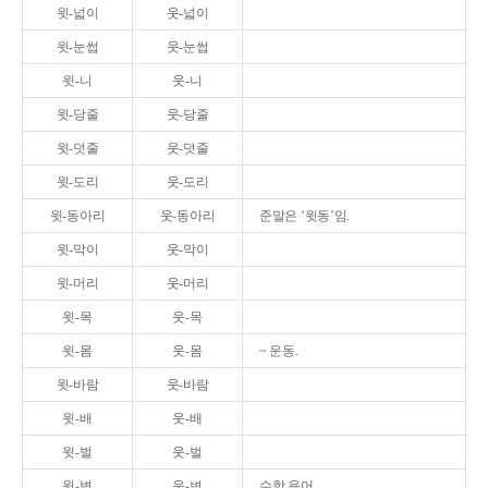
윗-넓이
웃-넓이
윗-눈썹
웃-눈썹
윗-니
웃-니
윗-당줄
웃-당줄
윗-덧줄
웃-덧줄
윗-도리
웃-도리
윗-동아리
웃-동아리
준말은 ‘윗동’임.
윗-막이
웃-막이
윗-머리
웃-머리
윗-목
웃-목
윗-몸
웃-몸
~ 운동.
윗-바람
웃-바람
윗-배
웃-배
윗-벌
웃-벌
윗-변
웃-변
수학 용어.