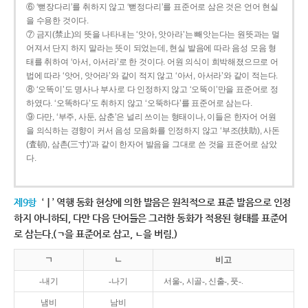
⑥ ‘뻗장다리’를 취하지 않고 ‘뻗정다리’를 표준어로 삼은 것은 언어 현실
을 수용한 것이다.
⑦ 금지(禁止)의 뜻을 나타내는 ‘앗아, 앗아라’는 빼앗는다는 원뜻과는 멀
어져서 단지 하지 말라는 뜻이 되었는데, 현실 발음에 따라 음성 모음 형
태를 취하여 ‘아서, 아서라’로 한 것이다. 어원 의식이 희박해졌으므로 어
법에 따라 ‘앗어, 앗어라’와 같이 적지 않고 ‘아서, 아서라’와 같이 적는다.
⑧ ‘오똑이’도 명사나 부사로 다 인정하지 않고 ‘오뚝이’만을 표준어로 정
하였다. ‘오똑하다’도 취하지 않고 ‘오뚝하다’를 표준어로 삼는다.
⑨ 다만, ‘부주, 사둔, 삼춘’은 널리 쓰이는 형태이나, 이들은 한자어 어원
을 의식하는 경향이 커서 음성 모음화를 인정하지 않고 ‘부조(扶助), 사돈
(査頓), 삼촌(三寸)’과 같이 한자어 발음을 그대로 쓴 것을 표준어로 삼았
다.
제9항
‘ㅣ’ 역행 동화 현상에 의한 발음은 원칙적으로 표준 발음으로 인정
하지 아니하되, 다만 다음 단어들은 그러한 동화가 적용된 형태를 표준어
로 삼는다.(ㄱ을 표준어로 삼고, ㄴ을 버림.)
ㄱ
ㄴ
비고
-내기
-나기
서울-, 시골-, 신출-, 풋-.
냄비
남비