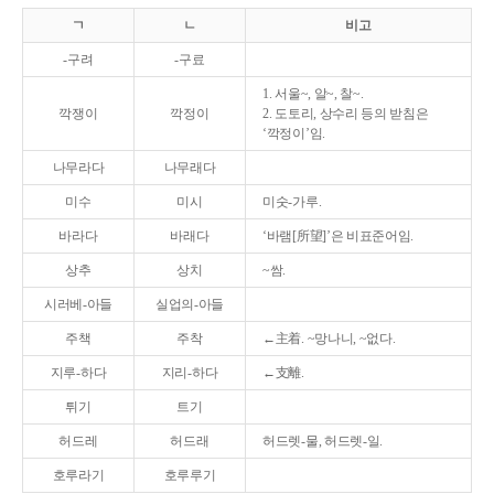
ㄱ
ㄴ
비고
-구려
-구료
1. 서울~, 알~, 찰~.
깍쟁이
깍정이
2. 도토리, 상수리 등의 받침은
‘깍정이’임.
나무라다
나무래다
미수
미시
미숫-가루.
바라다
바래다
‘바램[所望]’은 비표준어임.
상추
상치
~쌈.
시러베-아들
실업의-아들
주책
주착
←主着. ~망나니, ~없다.
지루-하다
지리-하다
←支離.
튀기
트기
허드레
허드래
허드렛-물, 허드렛-일.
호루라기
호루루기