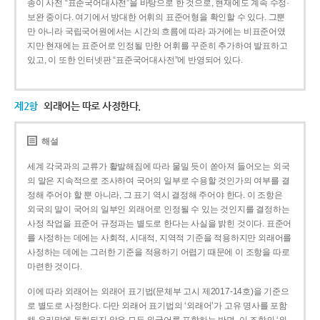
종이 사전 “표준국어대사전”을 바탕으로 한 것으로, 현재에도 계속 수정·
보완 중이다. 여기에서 방대한 어휘의 표준어형을 확인할 수 있다. 그뿐
만 아니라 국립국어원에서는 시간의 흐름에 따라 과거에는 비표준어였
지만 현재에는 표준어로 인정될 만한 어휘를 꾸준히 추가하여 발표하고
있고, 이 또한 인터넷판 “표준국어대사전”에 반영되어 있다.
제2항
외래어는 따로 사정한다.
해설
세계 각국과의 교류가 활발해짐에 따라 물밀 듯이 쏟아져 들어오는 외국
의 말은 지속적으로 조사하여 국어의 일부로 수용할 것인가의 여부를 결
정해 주어야 할 뿐 아니라, 그 표기 역시 결정해 주어야 한다. 이 조항은
외국의 말이 국어의 일부인 외래어로 인정될 수 있는 것인지를 결정하는
사정 작업을 표준어 규정과는 별도로 한다는 사실을 밝힌 것이다. 표준어
를 사정하는 데에는 사회적, 시대적, 지역적 기준을 적용하지만 외래어를
사정하는 데에는 그러한 기준을 적용하기 어렵기 때문에 이 조항을 따로
마련한 것이다.
이에 따라 외래어는 외래어 표기법(문체부 고시 제2017-14호)을 기준으
로 별도로 사정한다. 다만 외래어 표기법의 ‘외래어’가 고유 명사를 포함