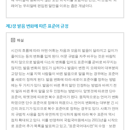
해 우리말에 동화되지 않은 모든 외국어를 포함하는 반면, 이 조항의 ‘외
래어’는 우리말에 편입된 말만을 이르는 좁은 개념이다.
제2장 발음 변화에 따른 표준어 규정
해설
시간의 흐름에 따라 어떤 어휘는 자음과 모음의 발음이 달라지고 길이가
줄어드는 등의 변화를 입게 된다. 어문 규범을 자주 바꾸는 것은 바람직
하지 않으므로 발음에 다소의 변화를 입어도 표준어를 곧바로 바꾸지는
않지만, 발음 변화의 정도가 심하거나 발음이 변한 지 오래되어 대부분의
교양 있는 서울 지역 사람들이 바뀐 발음으로 말을 하는 경우에는 표준어
를 새로이 정하게 된다. 발음 변화에 따라 새로이 표준어를 정하는 방법
에는 두 가지가 있다. 발음이 바뀐 후의 말만 인정하는 방법과 바뀌기 전
의 말과 바뀐 후의 말을 모두 인정하는 방법이다. 앞엣것에 따르면 단수
표준어, 뒤엣것에 따르면 복수 표준어가 된다. 원칙적으로는 언어가 변화
하였으면 단수 표준어로 정해야 하겠으나, 언어의 변화에는 대부분 긴 시
간의 과도기가 있으므로 복수 표준어로 정하는 경우도 있다. 사회가 언어
의 규범적 사용을 점차 유연하게 인식하게 됨에 따라 복수 표준어 역시
점차 확대되고 있다. 이를 반영하여 국립국어원에서는 2011년을 시작으
로 표준어 추가 목록을 발표하고 있고, “표준국어대사전”의 수정ㆍ보완