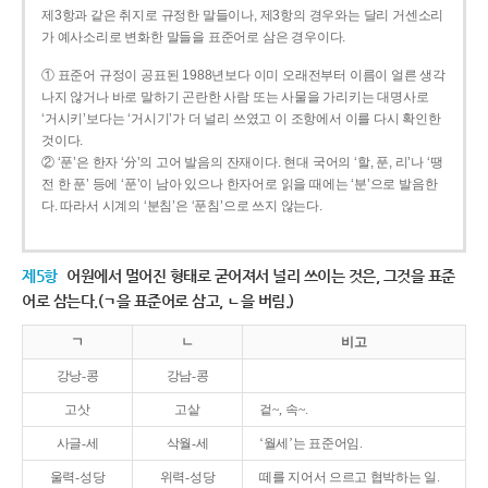
제3항과 같은 취지로 규정한 말들이나, 제3항의 경우와는 달리 거센소리
가 예사소리로 변화한 말들을 표준어로 삼은 경우이다.
① 표준어 규정이 공표된 1988년보다 이미 오래전부터 이름이 얼른 생각
나지 않거나 바로 말하기 곤란한 사람 또는 사물을 가리키는 대명사로
‘거시키’보다는 ‘거시기’가 더 널리 쓰였고 이 조항에서 이를 다시 확인한
것이다.
② ‘푼’은 한자 ‘分’의 고어 발음의 잔재이다. 현대 국어의 ‘할, 푼, 리’나 ‘땡
전 한 푼’ 등에 ‘푼’이 남아 있으나 한자어로 읽을 때에는 ‘분’으로 발음한
다. 따라서 시계의 ‘분침’은 ‘푼침’으로 쓰지 않는다.
제5항
어원에서 멀어진 형태로 굳어져서 널리 쓰이는 것은, 그것을 표준
어로 삼는다.(ㄱ을 표준어로 삼고, ㄴ을 버림.)
ㄱ
ㄴ
비고
강낭-콩
강남-콩
고삿
고샅
겉~, 속~.
사글-세
삭월-세
‘월세’는 표준어임.
울력-성당
위력-성당
떼를 지어서 으르고 협박하는 일.