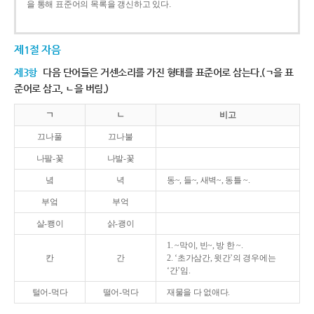
을 통해 표준어의 목록을 갱신하고 있다.
제1절 자음
제3항
다음 단어들은 거센소리를 가진 형태를 표준어로 삼는다.(ㄱ을 표
준어로 삼고, ㄴ을 버림.)
ㄱ
ㄴ
비고
끄나풀
끄나불
나팔-꽃
나발-꽃
녘
녁
동~, 들~, 새벽~, 동틀 ~.
부엌
부억
살-쾡이
삵-괭이
1. ~막이, 빈~, 방 한 ~.
칸
간
2. ‘초가삼간, 윗간’의 경우에는
‘간’임.
털어-먹다
떨어-먹다
재물을 다 없애다.