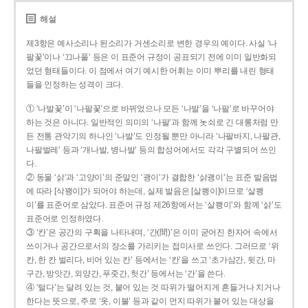
해설
제3항은 예사소리나 된소리가 거센소리로 변한 경우의 예이다. 사실 ‘나
팔꽃’이나 ‘끄나풀’ 등은 이 표준어 규정이 공표되기 전에 이미 일반화되
었던 형태들이다. 이 점에서 여기 예시한 어휘는 이미 뿌리를 내린 형태
들을 인정하는 성격이 크다.
① ‘나발꽃’이 ‘나팔꽃’으로 바뀌었으나 모든 ‘나발’을 ‘나팔’로 바꾸어야
하는 것은 아니다. 일반적인 의미의 ‘나팔’과 함께 놋쇠로 긴 대롱처럼 만
든 전통 관악기의 하나인 ‘나발’도 인정될 뿐만 아니라 ‘나팔바지, 나팔관,
나팔벌레’ 등과 ‘개나발, 병나발’ 등의 합성어에서도 각각 구별되어 쓰인
다.
② 동물 ‘삵’과 ‘고양이’의 준말인 ‘괭이’가 결합한 ‘삵괭이’는 표준 발음법
에 따라 [삭꽹이]가 되어야 하는데, 실제 발음은 [살쾡이]이므로 ‘살쾡
이’를 표준어로 삼았다. 표준어 규정 제26항에서는 ‘살쾡이’와 함께 ‘삵’도
표준어로 인정하였다.
③ ‘칸’은 공간의 구획을 나타내며, ‘간(間)’은 이미 굳어진 한자어 속에서
쓰이거나 공간으로서의 장소를 가리키는 접미사로 쓰인다. 그러므로 ‘위
칸, 한 칸 벌리다, 비어 있는 칸’ 등에서는 ‘칸’을 쓰고 ‘초가삼간, 뒷간, 마
구간, 방앗간, 외양간, 푸줏간, 헛간’ 등에서는 ‘간’을 쓴다.
④ ‘털다’는 달려 있는 것, 붙어 있는 것 따위가 떨어지게 흔들거나 치거나
한다는 뜻으로, 주로 ‘옷, 이불’ 등과 같이 먼지 따위가 붙어 있는 대상을