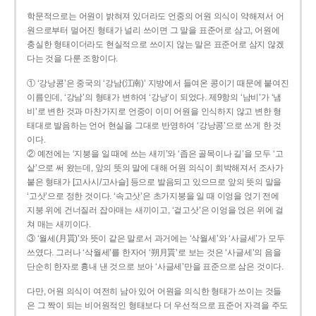
학문적으로는 어원이 밝혀져 있더라도 언중의 어원 의식이 약해져서 어
원으로부터 멀어진 형태가 널리 쓰이면 그 말을 표준어로 삼고, 어원에
충실한 형태이더라도 현실적으로 쓰이지 않는 말은 표준어로 삼지 않겠
다는 것을 다룬 조항이다.
① ‘강낭콩’은 중국의 ‘강남(江南)’ 지방에서 들여온 콩이기 때문에 붙여진
이름인데, ‘강남’의 형태가 변하여 ‘강낭’이 되었다. 제9항의 ‘남비’가 ‘냄
비’로 변한 것과 마찬가지로 언중이 이미 어원을 인식하지 않고 변한 형
태대로 발음하는 언어 현실을 그대로 반영하여 ‘강낭콩’으로 쓰게 한 것
이다.
② 예전에는 ‘지붕을 일 때에 쓰는 새끼’와 ‘좁은 골목이나 길’을 모두 ‘고
샅’으로 써 왔는데, 앞의 뜻의 말에 대해 어원 의식이 희박해져서 조사가
붙은 형태가 [고사시/고사슬] 등으로 발음되고 있으므로 앞의 뜻의 말을
‘고삿’으로 정한 것이다. ‘속고삿’은 초가지붕을 일 때 이엉을 얹기 전에
지붕 위에 건너질러 잡아매는 새끼이고, ‘겉고삿’은 이엉을 얹은 위에 걸
쳐 매는 새끼이다.
③ ‘월세(月貰)’와 뜻이 같은 말로서 과거에는 ‘삭월세’와 ‘사글세’가 모두
쓰였다. 그러나 ‘삭월세’를 한자어 ‘朔月貰’로 보는 것은 ‘사글세’의 음을
단순히 한자로 흉내 낸 것으로 보아 ‘사글세’만을 표준으로 삼은 것이다.
다만, 어원 의식이 여전히 남아 있어 어원을 의식한 형태가 쓰이는 것들
은 그 짝이 되는 비어원적인 형태보다 더 우선적으로 표준어 자격을 주도