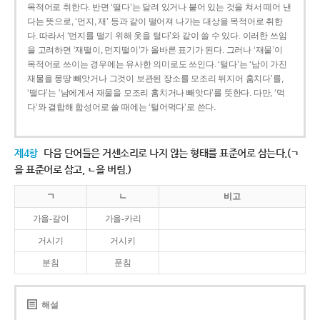
목적어로 취한다. 반면 ‘떨다’는 달려 있거나 붙어 있는 것을 쳐서 떼어 낸
다는 뜻으로, ‘먼지, 재’ 등과 같이 떨어져 나가는 대상을 목적어로 취한
다. 따라서 ‘먼지를 떨기 위해 옷을 털다’와 같이 쓸 수 있다. 이러한 쓰임
을 고려하면 ‘재떨이, 먼지떨이’가 올바른 표기가 된다. 그러나 ‘재물’이
목적어로 쓰이는 경우에는 유사한 의미로도 쓰인다. ‘털다’는 ‘남이 가진
재물을 몽땅 빼앗거나 그것이 보관된 장소를 모조리 뒤지어 훔치다’를,
‘떨다’는 ‘남에게서 재물을 모조리 훔치거나 빼앗다’를 뜻한다. 다만, ‘먹
다’와 결합해 합성어로 쓸 때에는 ‘털어먹다’로 쓴다.
제4항
다음 단어들은 거센소리로 나지 않는 형태를 표준어로 삼는다.(ㄱ
을 표준어로 삼고, ㄴ을 버림.)
ㄱ
ㄴ
비고
가을-갈이
가을-카리
거시기
거시키
분침
푼침
해설