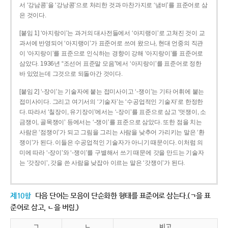
서 ‘강남콩’을 ‘강낭콩’으로 처리한 것과 마찬가지로 ‘냄비’를 표준어로 삼
은 것이다.
[붙임 1] ‘아지랑이’는 과거의 대사전들에서 ‘아지랭이’로 고쳐진 것이 교
과서에 반영되어 ‘아지랭이’가 표준어로 쓰여 왔으나, 현대 언중의 직관
이 ‘아지랑이’를 표준으로 인식하는 경향이 강해 ‘아지랑이’를 표준어로
삼았다. 1936년 “조선어 표준말 모음”에서 ‘아지랑이’를 표준어로 정한
바 있었는데 그것으로 되돌아간 것이다.
[붙임 2] ‘-장이’는 기술자에 붙는 접미사이고 ‘-쟁이’는 기타 어휘에 붙는
접미사이다. 그리고 여기서의 ‘기술자’는 ‘수공업적인 기술자’로 한정한
다. 따라서 ‘칠장이, 유기장이’에서는 ‘-장이’를 표준으로 삼고 ‘멋쟁이, 소
금쟁이, 골목쟁이’ 등에서는 ‘-쟁이’를 표준으로 삼았다. 또한 점을 치는
사람은 ‘점쟁이’가 되고 그림을 그리는 사람을 낮추어 가리키는 말은 ‘환
쟁이’가 된다. 이들은 수공업적인 기술자가 아니기 때문이다. 이처럼 의
미에 따라 ‘-장이’와 ‘-쟁이’를 구별해서 쓰기 때문에 갓을 만드는 기술자
는 ‘갓장이’, 갓을 쓴 사람을 낮잡아 이르는 말은 ‘갓쟁이’가 된다.
제10항
다음 단어는 모음이 단순화한 형태를 표준어로 삼는다.(ㄱ을 표
준어로 삼고, ㄴ을 버림.)
ㄱ
ㄴ
비고