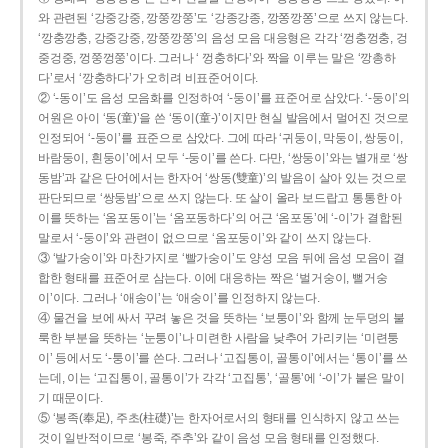
와 관련된 ‘강중강중, 깡쭝깡쭝’도 ‘강종강종, 깡쫑깡쫑’으로 쓰지 않는다.
‘깡충깡충, 강중강중, 깡쭝깡쭝’의 음성 모음 대응형은 각각 ‘껑충껑충, 겅
중겅중, 껑쭝껑쭝’이다. 그러나 ‘ 껑충하다’와 짝을 이루는 말은 ‘깡총하
다’로서 ‘깡충하다’가 오히려 비표준어이다.
② ‘-동이’도 음성 모음화를 인정하여 ‘-둥이’를 표준어로 삼았다. ‘-둥이’의
어원은 아이 ‘동(童)’을 쓴 ‘동이(童-)’이지만 현실 발음에서 멀어진 것으로
인정되어 ‘-둥이’를 표준으로 삼았다. 그에 따라 ‘귀둥이, 막둥이, 쌍둥이,
바람둥이, 흰둥이’에서 모두 ‘-둥이’를 쓴다. 다만, ‘쌍둥이’와는 별개로 ‘쌍
동밤’과 같은 단어에서는 한자어 ‘쌍동(雙童)’의 발음이 살아 있는 것으로
판단되므로 ‘쌍둥밤’으로 쓰지 않는다. 또 살이 올라 보드랍고 통통한 아
이를 뜻하는 ‘옴포동이’는 ‘옴포동하다’의 어근 ‘옴포동’에 ‘-이’가 결합된
말로서 ‘-둥이’와 관련이 없으므로 ‘옴포둥이’와 같이 쓰지 않는다.
③ ‘발가숭이’와 마찬가지로 ‘빨가숭이’도 양성 모음 뒤에 음성 모음이 결
합한 형태를 표준어로 삼는다. 이에 대응하는 짝은 ‘벌거숭이, 뻘거숭
이’이다. 그러나 ‘애송이’는 ‘애숭이’를 인정하지 않는다.
④ 물건을 보에 싸서 꾸려 놓은 것을 뜻하는 ‘보퉁이’와 함께 눈두덩의 불
룩한 부분을 뜻하는 ‘눈퉁이’나 미련한 사람을 낮추어 가리키는 ‘미련퉁
이’ 등에서도 ‘-퉁이’를 쓴다. 그러나 ‘고집통이, 골통이’에서는 ‘통이’를 쓰
는데, 이는 ‘고집통이, 골통이’가 각각 ‘고집통’, ‘골통’에 ‘-이’가 붙은 말이
기 때문이다.
⑤ ‘봉족(奉足), 주초(柱礎)’는 한자어로서의 형태를 인식하지 않고 쓰는
것이 일반적이므로 ‘봉죽, 주추’와 같이 음성 모음 형태를 인정했다.