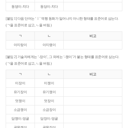
동댕이-치다
동당이-치다
[붙임 1] 다음 단어는 ‘ㅣ’ 역행 동화가 일어나지 아니한 형태를 표준어로 삼는다.
(ㄱ을 표준어로 삼고, ㄴ을 버림.)
ㄱ
ㄴ
비고
아지랑이
아지랭이
[붙임 2] 기술자에게는 ‘-장이’, 그 외에는 ‘-쟁이’가 붙는 형태를 표준어로 삼는다.
(ㄱ을 표준어로 삼고, ㄴ을 버림.)
ㄱ
ㄴ
비고
미장이
미쟁이
유기장이
유기쟁이
멋쟁이
멋장이
소금쟁이
소금장이
담쟁이-덩굴
담장이-덩굴
골목쟁이
골목장이