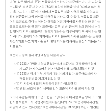
다.”와 같은 말에서 ‘두’는 서울말이기는 하지만 표준어는 아니다. 교양 있
는 사람은 오랜 문자 언어의 관습적 쓰임에 영향을 받아 ‘도’라고 쓰는 것
이 옳다고 믿기 때문이다. 따라서 서울말은 서울 지역의 말을 바탕으로
하되 언중들의 교양 의식을 반영한 말이라고 할 수 있다. 서울말을 표준
어의 조건으로 한다는 이러한 규정을 어떤 지역어를 사용하면 안 된다는
뜻으로 오해하면 안 된다. 표준어는 교육, 방송, 공식적 담화 등에서 써야
할 말이지 지역 사람들끼리 편하게 대화하는 경우에까지 꼭 써야 하는 말
이 아니다. 오히려 여러 지역어는 지역의 문화적 가치를 보존하는 소중한
자산이기도 하고 지역 사람들의 연대 의식을 강화하는 긍정적 기능을 하
기도 한다.
표준어 규정의 실제적인 대상은 다음과 같다.
(가) 1933년 ‘한글 마춤법 통일안’에서 표준어로 규정하였던 형태
가 그동안 자연스러운 언어 변화에 의해 고형(古形)이 된 것
(나) 1933년 당시 미처 사정의 대상이 되지 않아 표준어로서의 자
격을 인정받을 기회가 없었던 것
(다) 각 사전에서 달리 처리하여 정리가 필요한 것
(라) 방언, 신조어 등이 세력을 얻어 표준어 자리를 굳혀 가던 것
그러나 수많은 어휘의 표준어형을 규정에서 다 예시할 수는 없다. 이러한
한계를 보완하고자 국립국어원에서는 인터넷으로 “표준국어대사전”을
제공하고 있다. 인터넷판 “표준국어대사전”은 1999년에 초판이 발간된