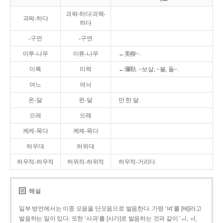
괴퍅-하다/괴팩-
괴팍-하다
하다
-구먼
-구면
미루-나무
미류-나무
←美柳~.
미륵
미력
←彌勒. ~보살, ~불, 돌~.
여느
여늬
온-달
왼-달
만 한 달.
으레
으례
케케-묵다
켸켸-묵다
허우대
허위대
허우적-허우적
허위적-허위적
허우적-거리다.
해설
일부 방언에서는 이중 모음을 단모음으로 발음한다. 가령 ‘벼’를 [베]라고
발음하는 일이 있다. 또한 ‘사과’를 [사가]로 발음하는 것과 같이 ‘ㅚ, ㅟ,