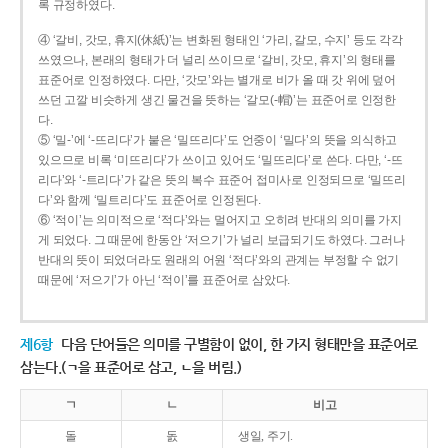
록 규정하였다.
④ ‘갈비, 갓모, 휴지(休紙)’는 변화된 형태인 ‘가리, 갈모, 수지’ 등도 각각
쓰였으나, 본래의 형태가 더 널리 쓰이므로 ‘갈비, 갓모, 휴지’의 형태를
표준어로 인정하였다. 다만, ‘갓모’와는 별개로 비가 올 때 갓 위에 덮어
쓰던 고깔 비슷하게 생긴 물건을 뜻하는 ‘갈모(-帽)’는 표준어로 인정한
다.
⑤ ‘밀-’에 ‘-뜨리다’가 붙은 ‘밀뜨리다’도 언중이 ‘밀다’의 뜻을 의식하고
있으므로 비록 ‘미뜨리다’가 쓰이고 있어도 ‘밀뜨리다’로 쓴다. 다만, ‘-뜨
리다’와 ‘-트리다’가 같은 뜻의 복수 표준어 접미사로 인정되므로 ‘밀뜨리
다’와 함께 ‘밀트리다’도 표준어로 인정된다.
⑥ ‘적이’는 의미적으로 ‘적다’와는 멀어지고 오히려 반대의 의미를 가지
게 되었다. 그 때문에 한동안 ‘저으기’가 널리 보급되기도 하였다. 그러나
반대의 뜻이 되었더라도 원래의 어원 ‘적다’와의 관계는 부정할 수 없기
때문에 ‘저으기’가 아닌 ‘적이’를 표준어로 삼았다.
제6항
다음 단어들은 의미를 구별함이 없이, 한 가지 형태만을 표준어로
삼는다.(ㄱ을 표준어로 삼고, ㄴ을 버림.)
ㄱ
ㄴ
비고
돌
돐
생일, 주기.