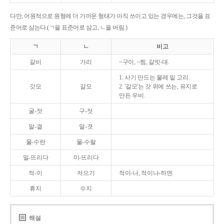
다만, 어원적으로 원형에 더 가까운 형태가 아직 쓰이고 있는 경우에는, 그것을 표
준어로 삼는다.(ㄱ을 표준어로 삼고, ㄴ을 버림.)
ㄱ
ㄴ
비고
갈비
가리
~구이, ~찜, 갈빗-대.
1. 사기 만드는 물레 밑 고리.
갓모
갈모
2. '갈모'는 갓 위에 쓰는, 유지로
만든 우비.
굴-젓
구-젓
말-곁
말-겻
물-수란
물-수랄
밀-뜨리다
미-뜨리다
적-이
저으기
적이-나, 적이나-하면.
휴지
수지
해설