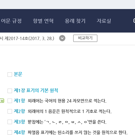
메인콘텐츠 바로가기
어문 규정
항별 연혁
용례 찾기
자료실
비교하기
제2017-14호(2017. 3. 28.)
본문
제1장 표기의 기본 원칙
제1항
외래어는 국어의 현용 24 자모만으로 적는다.
북
제2항
외래어의 1 음운은 원칙적으로 1 기호로 적는다.
제3항
받침에는 ‘ㄱ, ㄴ, ㄹ, ㅁ, ㅂ, ㅅ, ㅇ’만을 쓴다.
제4항
파열음 표기에는 된소리를 쓰지 않는 것을 원칙으로 한다.