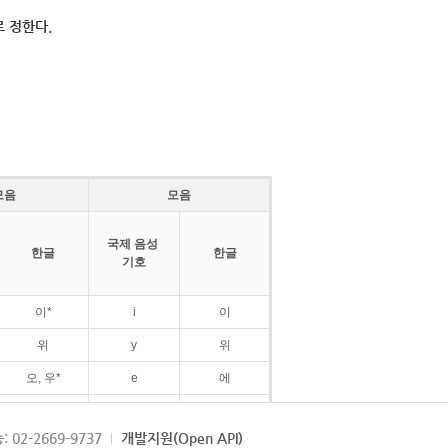
 정한다.
모음
모음
국제 음성
한글
한글
기호
이*
i
이
위
y
위
오, 우*
e
에
ø
외
: 02-2669-9737
개발지원(Open API)
ɛ
에