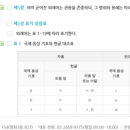
제5항
이미 굳어진 외래어는 관용을 존중하되, 그 범위와 용례는 따로
북
제2장 표기 일람표
외래어는 표 1~19에 따라 표기한다.
표 1
국제 음성 기호와 한글 대조표
북
자음
반
한글
국제 음성
국제 음성
자음 앞
기호
기호
모음 앞
또는 어말
p
ㅍ
ㅂ, 프
j
b
ㅂ
브
ɥ
t
ㅌ
ㅅ, 트
w
d
ㄷ
드
154(방화3동 827)
대표 전화: 02-2669-9775(평일 09:00~18:00)
전송
k
ㅋ
ㄱ, 크