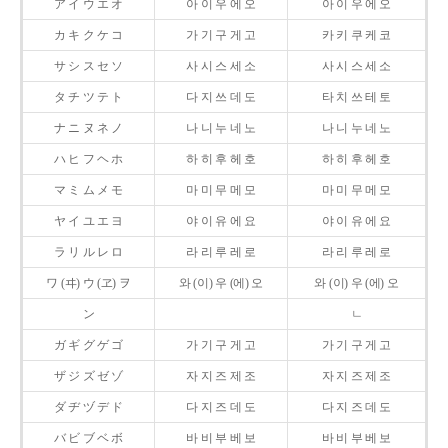
ア イ ウ エ オ
아 이 우 에 오
아 이 우 에 오
カ キ ク ケ コ
가 기 구 게 고
카 키 쿠 케 코
サ シ ス セ ソ
사 시 스 세 소
사 시 스 세 소
タ チ ツ テ ト
다 지 쓰 데 도
타 치 쓰 테 토
ナ ニ ヌ ネ ノ
나 니 누 네 노
나 니 누 네 노
ハ ヒ フ ヘ ホ
하 히 후 헤 호
하 히 후 헤 호
マ ミ ム メ モ
마 미 무 메 모
마 미 무 메 모
ヤ イ ユ エ ヨ
야 이 유 에 요
야 이 유 에 요
ラ リ ル レ ロ
라 리 루 레 로
라 리 루 레 로
ワ (ヰ) ウ (ヱ) ヲ
와 (이) 우 (에) 오
와 (이) 우 (에) 오
ン
ㄴ
ガ ギ グ ゲ ゴ
가 기 구 게 고
가 기 구 게 고
ザ ジ ズ ゼ ゾ
자 지 즈 제 조
자 지 즈 제 조
ダ ヂ ヅ デ ド
다 지 즈 데 도
다 지 즈 데 도
バ ビ ブ ベ ボ
바 비 부 베 보
바 비 부 베 보