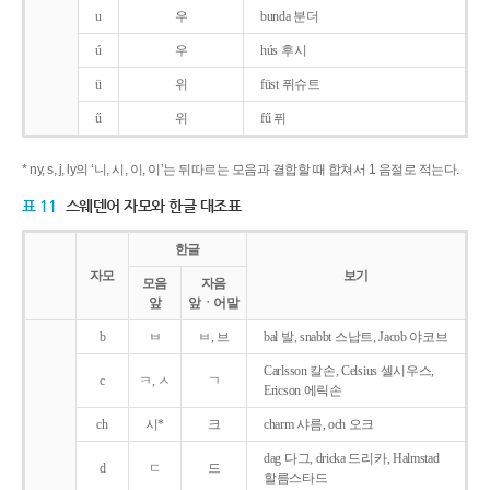
u
우
bunda 분더
ú
우
hús 후시
ü
위
füst 퓌슈트
ű
위
fű 퓌
* ny, s, j, ly의 ‘니, 시, 이, 이’는 뒤따르는 모음과 결합할 때 합쳐서 1 음절로 적는다.
표 11
스웨덴어 자모와 한글 대조표
한글
자모
보기
모음
자음
앞
앞ㆍ어말
b
ㅂ
ㅂ, 브
bal 발, snabbt 스납트, Jacob 야코브
Carlsson 칼손, Celsius 셀시우스,
c
ㅋ, ㅅ
ㄱ
Ericson 에릭손
ch
시*
크
charm 샤름, och 오크
dag 다그, dricka 드리카, Halmstad
d
ㄷ
드
할름스타드