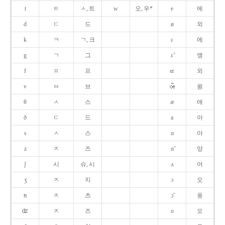
t
ㅌ
ㅅ, 트
w
오, 우*
e
에
d
ㄷ
드
ø
외
k
ㅋ
ㄱ, 크
ɛ
에
g
ㄱ
그
ɛ̃
앵
f
ㅍ
프
œ
외
v
ㅂ
브
욍
θ
ㅅ
스
æ
애
ð
ㄷ
드
a
아
s
ㅅ
스
ɑ
아
z
ㅈ
즈
ɑ̃
앙
ʃ
시
슈, 시
ʌ
어
ʒ
ㅈ
지
ɔ
오
ʦ
ㅊ
츠
ɔ̃
옹
ʣ
ㅈ
즈
o
오