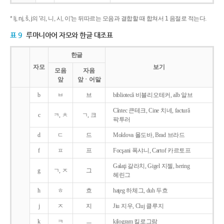
* lj, nj, š, j의 '리, 니, 시, 이'는 뒤따르는 모음과 결합할 때 합쳐서 1 음절로 적는다.
표 9
루마니아어 자모와 한글 대조표
한글
자모
보기
모음
자음
앞
앞ㆍ어말
b
ㅂ
브
bibliotecǎ 비블리오테커, alb 알브
Cîntec 큰테크, Cine 치네, facturǎ
c
ㅋ, ㅊ
ㄱ, 크
팍투러
d
ㄷ
드
Moldova 몰도바, Brad 브라드
f
ㅍ
프
Focşani 폭샤니, Cartof 카르토프
Galaţi 갈라치, Gigel 지젤, hering
g
ㄱ, ㅈ
그
헤린그
h
ㅎ
흐
haţeg 하체그, duh 두흐
j
ㅈ
지
Jiu 지우, Cluj 클루지
k
ㅋ
ㅡ
kilogram 킬로그람