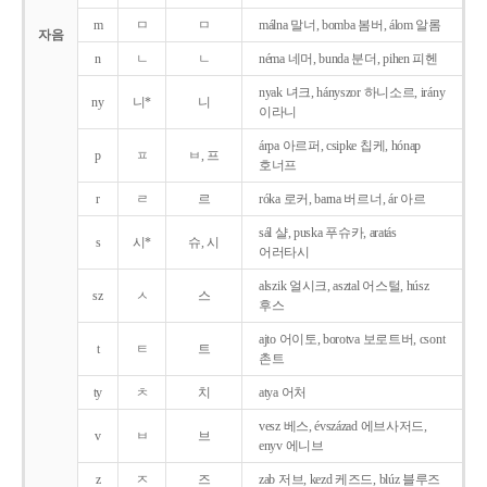
m
ㅁ
ㅁ
málna 말너, bomba 봄버, álom 알롬
자음
n
ㄴ
ㄴ
néma 네머, bunda 분더, pihen 피헨
nyak 녀크, hányszor 하니소르, irány
ny
니*
니
이라니
árpa 아르퍼, csipke 칩케, hónap
p
ㅍ
ㅂ, 프
호너프
r
ㄹ
르
róka 로커, barna 버르너, ár 아르
sál 샬, puska 푸슈카, aratás
s
시*
슈, 시
어러타시
alszik 얼시크, asztal 어스털, húsz
sz
ㅅ
스
후스
ajto 어이토, borotva 보로트버, csont
t
ㅌ
트
촌트
ty
ㅊ
치
atya 어처
vesz 베스, évszázad 에브사저드,
v
ㅂ
브
enyv 에니브
z
ㅈ
즈
zab 저브, kezd 케즈드, blúz 블루즈