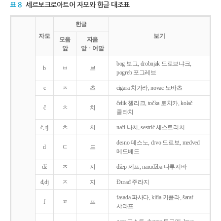
표 8
세르보크로아트어 자모와 한글 대조표
한글
자모
보기
모음
자음
앞
앞ㆍ어말
bog 보그, drobnjak 드로브냐크,
b
ㅂ
브
pogreb 포그레브
c
ㅊ
츠
cigara 치가라, novac 노바츠
čelik 첼리크, točka 토치카, kolač
č
ㅊ
치
콜라치
ć, tj
ㅊ
치
naći 나치, sestrić 세스트리치
desno 데스노, drvo 드르보, medved
d
ㄷ
드
메드베드
dž
ㅈ
지
džep 제프, narudžba 나루지바
đ,dj
ㅈ
지
Ðurađ 주라지
fasada 파사다, kifla 키플라, šaraf
f
ㅍ
프
샤라프