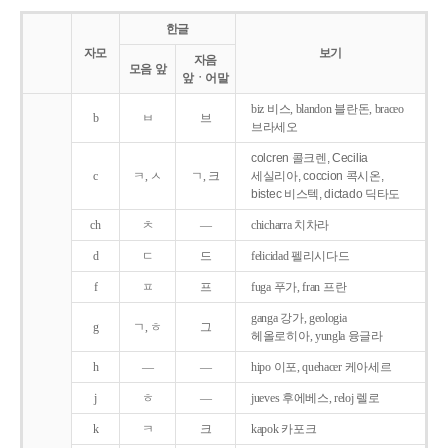
한글
자모
보기
자음
모음 앞
앞ㆍ어말
biz 비스, blandon 블란돈, braceo
b
ㅂ
브
브라세오
colcren 콜크렌, Cecilia
c
ㅋ, ㅅ
ㄱ, 크
세실리아, coccion 콕시온,
bistec 비스텍, dictado 딕타도
ch
ㅊ
―
chicharra 치차라
d
ㄷ
드
felicidad 펠리시다드
f
ㅍ
프
fuga 푸가, fran 프란
ganga 강가, geologia
g
ㄱ, ㅎ
그
헤올로히아, yungla 융글라
h
―
―
hipo 이포, quehacer 케아세르
j
ㅎ
―
jueves 후에베스, reloj 렐로
k
ㅋ
크
kapok 카포크