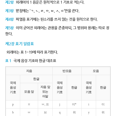
제2항
외래어의 1 음운은 원칙적으로 1 기호로 적는다.
제3항
받침에는 ‘ㄱ, ㄴ, ㄹ, ㅁ, ㅂ, ㅅ, ㅇ’만을 쓴다.
제4항
파열음 표기에는 된소리를 쓰지 않는 것을 원칙으로 한다.
제5항
이미 굳어진 외래어는 관용을 존중하되, 그 범위와 용례는 따로 정
한다.
제2장 표기 일람표
외래어는 표 1~19에 따라 표기한다.
표 1
국제 음성 기호와 한글 대조표
자음
반모음
모음
한글
국제
국제
국제
자음 앞
음성
음성
한글
음성
한글
모음 앞
또는
기호
기호
기호
어말
p
ㅍ
ㅂ, 프
j
이*
i
이
b
ㅂ
브
ɥ
위
y
위