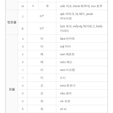
zs
ㅈ
주
zsák 자크, tőzsde 퇴주데, rozs 로주
ajak 어여크, fej 페이, január
j
이*
여누아르
반모음
lyuk 유크, mélység 메이셰그, király
ly
이*
키라이
a
어
lakat 러커트
á
아
máj 마이
e
에
mert 메르트
é
에
mész 메스
i
이
isten 이슈텐
í
이
sí 시
o
오
torna 토르너
모음
ó
오
róka 로커
ö
외
sör 쇠르
ő
외
nő 뇌