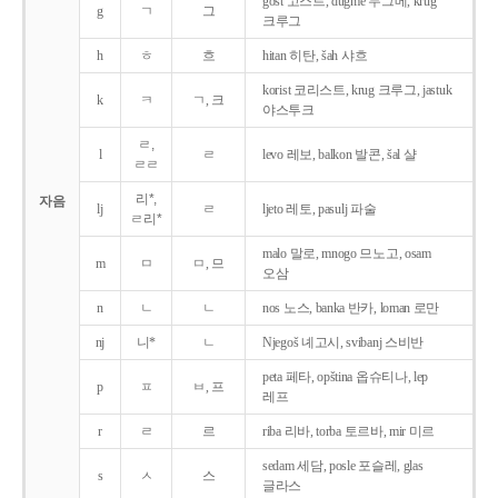
gost 고스트, dugme 두그메, krug
g
ㄱ
그
크루그
h
ㅎ
흐
hitan 히탄, šah 샤흐
korist 코리스트, krug 크루그, jastuk
k
ㅋ
ㄱ, 크
야스투크
ㄹ,
l
ㄹ
levo 레보, balkon 발콘, šal 샬
ㄹㄹ
리*,
자음
lj
ㄹ
ljeto 레토, pasulj 파술
ㄹ리*
malo 말로, mnogo 므노고, osam
m
ㅁ
ㅁ, 므
오삼
n
ㄴ
ㄴ
nos 노스, banka 반카, loman 로만
nj
니*
ㄴ
Njegoš 녜고시, svibanj 스비반
peta 페타, opština 옵슈티나, lep
p
ㅍ
ㅂ, 프
레프
r
ㄹ
르
riba 리바, torba 토르바, mir 미르
sedam 세담, posle 포슬레, glas
s
ㅅ
스
글라스