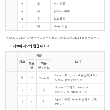
o
오
udo 우도
ó
우
próba 프루바
u
우
kula 쿨라
y
이
daktyl 닥틸
* ż, sz, rz의 '시'와 j의 '이'는 뒤따르는 모음과 결합할 때 합쳐서 1 음절로 적는다.
표 7
체코어 자모와 한글 대조표
한글
자모
보기
모음
자음
앞
앞ㆍ어말
barva 바르바, obchod 옵호트, dobrý
b
ㅂ
ㅂ, 브, 프
도브리, jeřab 예르자프
cigareta 치가레타, nemocnice
c
ㅊ
츠
네모츠니체, nemoc 네모츠
čapek 차페크, kulečnik 쿨레치니크,
č
ㅊ
치
míč 미치