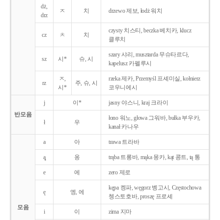
dż,
ㅈ
치
drzewo 제보, łodż 워치
drz
czysty 치스티, beczka 베치카, klucz
cz
ㅊ
치
클루치
szary 샤리, musztarda 무슈타르다,
sz
시*
슈, 시
kapelusz 카펠루시
ㅈ,
rzeka 제카, Przemyśl 프셰미실, kołnierz
rz
주, 슈, 시
시*
코우니에시
j
이*
jasny 야스니, kraj 크라이
반모음
łono 워노, głowa 그워바, bułka 부우카,
ł
우
kanał 카나우
a
아
trawa 트라바
ą̨
옹
trąba 트롱바, mąka 몽카, kąt 콩트, tą 통
e
에
zero 제로
kępa 켕파, węgorz 벵고시, Częstochowa
ę
엥, 에
쳉스토호바, proszę 프로셰
모음
i
이
zima 지마