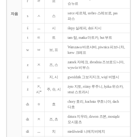
r
ㄹ
르
슈누르
serce 세르체, srebro 스레브로, pas
자음
s
ㅅ
스
파스
ś
ㅡ
시
ślepy 실레피, dziś 지시
t
ㅌ
트
tam 탐, matka 마트카, but 부트
Warszawa 바르샤바, piwnica 피브니차,
w
ㅂ
브, 프
krew 크레프
zamek 자메크, zbrodnia 즈브로드니아,
z
ㅈ
즈, 스
wywóz 비부스
ź
ㅡ
지, 시
gwoździk 그보지지크, więź 비엥시
ㅈ,
żyto 지토, różny 루주니, łyżka 위슈카,
ż
주, 슈, 시
시*
straż 스트라시
chory 호리, kuchnia 쿠흐니아, dach
ch
ㅎ
흐
다흐
dziura 지우라, dzwon 즈본, mosiądz
dz
ㅈ
즈, 츠
모시옹츠
dź
ㅡ
치
niedźwiedź 니에치비에치