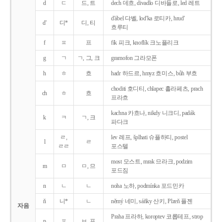
d
ㄷ
드, 트
dech 데흐, divadlo 디바들로, led 레트
d'ábel 댜벨, lod'ka 로티카, hrud'
d'
디*
디, 티
흐루티
f
ㅍ
프
fík 피크, knoflík 크노플리크
g
ㄱ
ㄱ, 그, 크
gramofon 그라모폰
h
ㅎ
흐
hadr 하드르, hmyz 흐미스, bůh 부흐
choditi 호디티, chlapec 흘라페츠, prach
ch
ㅎ
흐
프라흐
kachna 카흐나, nikdy 니크디, padák
k
ㅋ
ㄱ, 크
파다크
ㄹ,
lev 레프, šplhati 슈플하티, postel
l
ㄹ
ㄹㄹ
포스텔
most 모스트, mrak 므라크, podzim
m
ㅁ
ㅁ, 므
포드짐
n
ㄴ
ㄴ
noha 노하, podmínka 포드민카
ň
니*
ㄴ
němý 네미, sáňky 산키, Plzeň 플젠
자음
Praha 프라하, koroptev 코롭테프, strop
p
ㅍ
ㅂ, 프