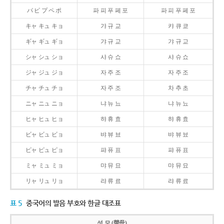
パ ピ プ ペ ポ
파 피 푸 페 포
파 피 푸 페 포
キャ キュ キョ
갸 규 교
캬 큐 쿄
ギャ ギュ ギョ
갸 규 교
갸 규 교
シャ シュ ショ
샤 슈 쇼
샤 슈 쇼
ジャ ジュ ジョ
자 주 조
자 주 조
チャ チュ チョ
자 주 조
차 추 초
ニャ ニュ ニョ
냐 뉴 뇨
냐 뉴 뇨
ヒャ ヒュ ヒョ
햐 휴 효
햐 휴 효
ビャ ビュ ビョ
뱌 뷰 뵤
뱌 뷰 뵤
ピャ ピュ ピョ
퍄 퓨 표
퍄 퓨 표
ミャ ミュ ミョ
먀 뮤 묘
먀 뮤 묘
リャ リュ リョ
랴 류 료
랴 류 료
표 5
중국어의 발음 부호와 한글 대조표
성 모 (聲母)