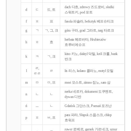
dach 다흐, zdrowy 즈드로비, słodki
d
ㄷ
드, 트
스워트키, pod 포트
f
ㅍ
프
fasola 파솔라, befsztyk 베프슈티크
g
ㄱ
ㄱ, 그, 크
góra 구라, grad 그라트, targ 타르크
herbata 헤르바타, Hrubieszów
h
ㅎ
흐
흐루비에슈프
kino 키노, daktyl 닥틸, król 크룰, bank
k
ㅋ
ㄱ, 크
반크
ㄹ,
l
ㄹ
lis 리스, kolano 콜라노, motyl 모틸
ㄹㄹ
m
ㅁ
ㅁ, 므
most 모스트, zimno 짐노, sam 삼
nerka 네르카, dokument 도쿠멘트,
n
ㄴ
ㄴ
dywan 디반
ń
ㅡ
ㄴ
Gdańsk 그단스크, Poznań 포즈난
para 파라, Słupsk 스웁스크, chłop
p
ㅍ
ㅂ, 프
흐워프
rower 로베르, garnek 가르네크, sznur