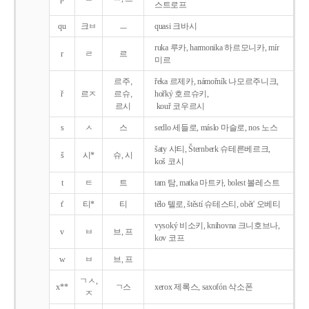
스트로프
qu
크ㅂ
ㅡ
quasi 크바시
ruka 루카, harmonika 하르모니카, mír
r
ㄹ
르
미르
르주,
řeka 르제카, námořník 나모르주니크,
ř
르ㅈ
르슈,
hořký 호르슈키,
르시
kouř 코우르시
s
ㅅ
스
sedlo 세들로, máslo 마슬로, nos 노스
šaty 샤티, Šternberk 슈테른베르크,
š
시*
슈, 시
koš 코시
t
ㅌ
트
tam 탐, matka 마트카, bolest 볼레스트
t'
티*
티
tělo 텔로, štěstí 슈테스티, obět' 오베티
vysoký 비소키, knihovna 크니호브나,
v
ㅂ
브, 프
kov 코프
w
ㅂ
브, 프
ㄱㅅ,
x**
ㄱ스
xerox 제록스, saxofón 삭소폰
ㅈ