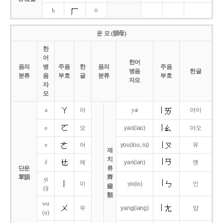
h
ㅎ
운 모 (韻母)
한
어
한어
음의
병
주음
한
음의
주음
병음
한글
분류
음
부호
글
분류
부호
자모
자
모
a
아
yai
야이
o
오
yao
(iao)
야오
e
어
you
(iou,
iu)
유
제
치
ê
에
yan
(ian)
옌
단운
류
單韻
齊
yi
이
yin(in)
인
齒
(i)
類
wu
우
yang
(iang)
양
(u)