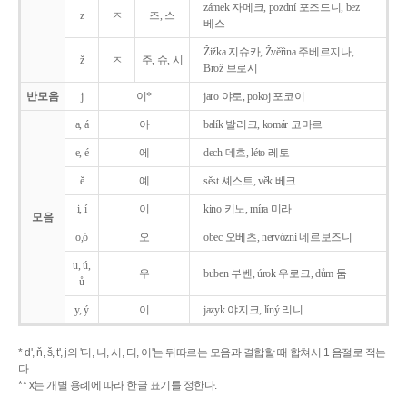
zámek 자메크, pozdní 포즈드니, bez
z
ㅈ
즈, 스
베스
Žižka 지슈카, Žvěřina 주베르지나,
ž
ㅈ
주, 슈, 시
Brož 브로시
반모음
j
이*
jaro 야로, pokoj 포코이
a, á
아
balík 발리크, komár 코마르
e, é
에
dech 데흐, léto 레토
ě
예
sěst 셰스트, věk 베크
i, í
이
kino 키노, míra 미라
모음
o,ó
오
obec 오베츠, nervózni 네르보즈니
u, ú,
우
buben 부벤, úrok 우로크, dům 둠
ů
y, ý
이
jazyk
야지크, líný 리니
* d', ň, š, t', j의 '디, 니, 시, 티, 이'는 뒤따르는 모음과 결합할 때 합쳐서 1 음절로 적는
다.
** x는 개별 용례에 따라 한글 표기를 정한다.