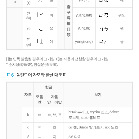
얼
yue
(ue)
웨
*
(r)
촬
ya
구
야
yuan
(uan)
위안
(ia)
류
撮
yo
요
yun
(un)
윈
口
類
ye
예
yong
(iong)
융
(ie)
[ ]는 단독 발음될 경우의 표기임. ( )는 자음이 선행할 경우의 표기임.
* 순치성(脣齒聲), 권설운(捲舌韻).
표 6
폴란드어 자모와 한글 대조표
한글
자모
보기
모음
자음
앞
앞ㆍ어말
burak 부라크, szybko 십코, dobrze
b
ㅂ
ㅂ, 브, 프
도브제, chleb 흘레프
c
ㅊ
츠
cel 첼, Balicki 발리츠키, noc 노츠
ć
ㅡ
치
dać 다치