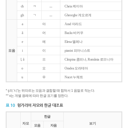
ch
ㅋ
ㅡ
Cheia 케이아
gh
ㄱ
ㅡ
Gheorghe 게오르게
a
아
Arad 아라드
ǎ
어
Bacǎu 바커우
e
에
Elena 엘레나
모음
i
이
pianist 피아니스트
î, â
으
Cîmpina 큼피나, România 로므니아
o
오
Oradea 오라데아
u
우
Nucet 누체트
* ş의 '시'는 뒤따르는 모음과 결합할 때 합쳐서 1 음절로 적는다.
** x는 개별 용례에 따라 한글 표기를 정한다.
표 10
헝가리어 자모와 한글 대조표
한글
자모
보기
모음
자음