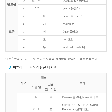
w
오ㆍ우*
―
walkirias 왈키리아스
반모음
y
이*
―
yungla 융글라
a
아
braceo 브라세오
e
에
reloj 렐로
모음
i
이
Lulio 룰리오
o
오
ocal 오칼
u
우
viudedad 비우데다드
* ll, y, ñ, w의 '이, 니, 오, 우'는 다른 모음과 결합할 때 합쳐서 1 음절로 적는다.
표 3
이탈리아어 자모와 한글 대조표
한글
자모
보기
자음
모음 앞
앞ㆍ어말
b
ㅂ
브
Bologna 볼로냐, bravo 브라보
Como 코모, Sicilia 시칠리아,
c
ㅋ, ㅊ
크
Boccaccio 보카치오,