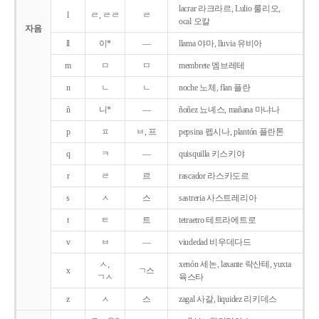
lacrar 라크라르, Lulio 룰리오,
l
ㄹ, ㄹㄹ
ㄹ
ocal 오칼
자음
ll
이*
―
llama 야마, lluvia 유비아
m
ㅁ
ㅁ
membrete 멤브레테
n
ㄴ
ㄴ
noche 노체, flan 플란
ñ
니*
―
ñoñez 뇨녜스, mañana 마냐나
p
ㅍ
ㅂ, 프
pepsina 펩시나, plantón 플란톤
q
ㅋ
―
quisquilla 키스키야
r
ㄹ
르
rascador 라스카도르
s
ㅅ
스
sastreria 사스트레리아
t
ㅌ
트
tetraetro 테트라에트로
v
ㅂ
―
viudedad 비우데다드
ㅅ,
xenón 세논, laxante 락산테, yuxta
x
ㄱ스
ㄱㅅ
육스타
z
ㅅ
스
zagal 사갈, liquidez 리키데스