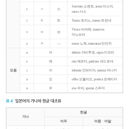
Sorrento 소렌토, asma 아스마,
s
ㅅ
스
sasso 사소
t
ㅌ
트
Torino 토리노, tranne 트란네
Vivace 비바체, manovra
v
ㅂ
브
마노브라
z
ㅊ
―
nozze 노체, mancanza 만칸차
a
아
abituro 아비투로, capra 카프라
e
에
erta 에르타, padrone 파드로네
모음
i
이
infamia 인파미아, manica 마니카
o
오
oblio 오블리오, poetica 포에티카
u
우
uva 우바, spuma 스푸마
표 4
일본어의 가나와 한글 대조표
한글
가나
어두
어중ㆍ어말