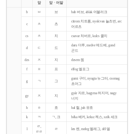
앞
앞ㆍ어말
b
ㅂ
브
bab 버브, ablak 어블러크
citrom 치트롬, nyolcvan 뇰츠번, arc
c
ㅊ
츠
어르츠
cs
ㅊ
치
csavar 처버르, kulcs 쿨치
daru 더루, medve 메드베, gond
d
ㄷ
드
곤드
dzs
ㅈ
지
dzsem 젬
f
ㅍ
프
elfog 엘포그
gumi 구미, nyugta 뉴그터, csomag
g
ㄱ
그
초머그
gyár 자르, hagyma 허지머, nagy
gy
ㅈ
지
너지
h
ㅎ
흐
hal 헐, juh 유흐
k
ㅋ
ㄱ, 크
béka 베커, keksz 켁스, szék 세크
ㄹ,
l
ㄹ
len 렌, meleg 멜레그, dél 델
ㄹㄹ