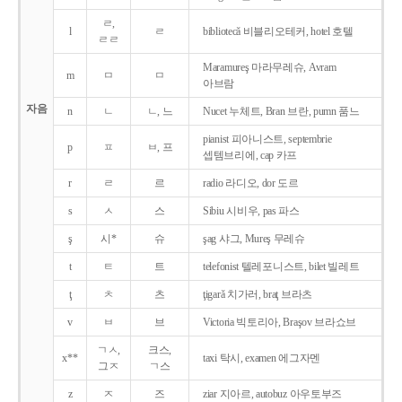
ㄹ,
l
ㄹ
bibliotecǎ 비블리오테커, hotel 호텔
ㄹㄹ
Maramureş 마라무레슈, Avram
m
ㅁ
ㅁ
아브람
자음
n
ㄴ
ㄴ, 느
Nucet 누체트, Bran 브란, pumn 품느
pianist 피아니스트, septembrie
p
ㅍ
ㅂ, 프
셉템브리에, cap 카프
r
ㄹ
르
radio 라디오, dor 도르
s
ㅅ
스
Sibiu 시비우, pas 파스
ş
시*
슈
şag 샤그, Mureş 무레슈
t
ㅌ
트
telefonist 텔레포니스트, bilet 빌레트
ţ
ㅊ
츠
ţigarǎ 치가러, braţ 브라츠
v
ㅂ
브
Victoria 빅토리아, Braşov 브라쇼브
ㄱㅅ,
크스,
x**
taxi 탁시, examen 에그자멘
그ㅈ
ㄱ스
z
ㅈ
즈
ziar 지아르, autobuz 아우토부즈