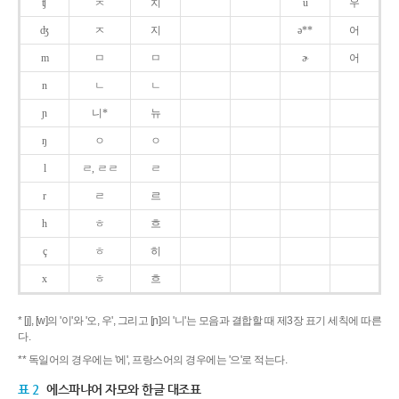
ʧ
ㅊ
치
u
우
ʤ
ㅈ
지
ə**
어
m
ㅁ
ㅁ
ɚ
어
n
ㄴ
ㄴ
ɲ
니*
뉴
ŋ
ㅇ
ㅇ
l
ㄹ, ㄹㄹ
ㄹ
r
ㄹ
르
h
ㅎ
흐
ç
ㅎ
히
x
ㅎ
흐
* [j], [w]의 '이'와 '오, 우', 그리고 [ɲ]의 '니'는 모음과 결합할 때 제3장 표기 세칙에 따른
다.
** 독일어의 경우에는 '에', 프랑스어의 경우에는 '으'로 적는다.
표 2
에스파냐어 자모와 한글 대조표