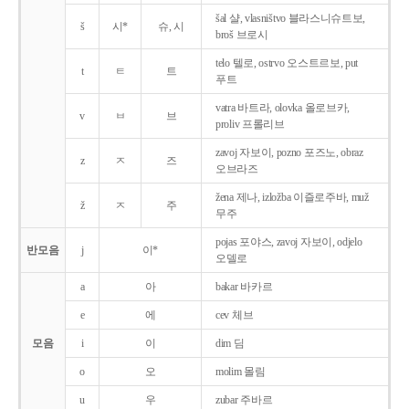
šal 샬, vlasništvo 블라스니슈트보,
š
시*
슈, 시
broš 브로시
telo 텔로, ostrvo 오스트르보, put
t
ㅌ
트
푸트
vatra 바트라, olovka 올로브카,
v
ㅂ
브
proliv 프롤리브
zavoj 자보이, pozno 포즈노, obraz
z
ㅈ
즈
오브라즈
žena 제나, izložba 이즐로주바, muž
ž
ㅈ
주
무주
pojas 포야스, zavoj 자보이, odjelo
반모음
j
이*
오델로
a
아
bakar 바카르
e
에
cev 체브
모음
i
이
dim 딤
o
오
molim 몰림
u
우
zubar 주바르