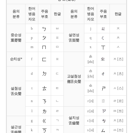
한어
한어
음의
주음
음의
주음
병음
한글
병음
한글
분류
부호
분류
부호
자모
자모
b
ㅂ
j
ㅈ
중순성
설면성
p
ㅍ
q
ㅊ
重脣聲
舌面聲
m
ㅁ
x
ㅅ
zh
순치성*
f
ㅍ
ㅈ [즈]
[zhi]
ch
d
ㄷ
ㅊ [츠]
교설첨성
[chi]
翹舌尖聲
sh
t
ㅌ
ㅅ [스]
설첨성
[shi]
舌尖聲
ㄖ
n
ㄴ
r [ri]
ㄹ [르]
l
ㄹ
z [zi]
ㅉ [쯔]
설치성
g
ㄱ
c [ci]
ㅊ [츠]
舌齒聲
설근성
k
ㅋ
s [si]
ㅆ [쓰]
舌根聲