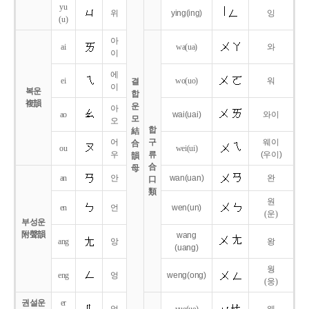
yu
위
ying
(ing)
잉
(u)
아
ai
wa
(ua)
와
이
에
ei
wo
(uo)
워
결
이
복운
합
複韻
운
아
ao
wai
(uai)
와이
모
오
합
結
어
구
웨이
合
ou
wei
(ui)
우
류
(우이)
韻
合
母
an
안
wan
(uan)
완
口
類
원
en
언
wen
(un)
(운)
부성운
附聲韻
wang
ang
앙
왕
(uang)
웡
eng
엉
weng
(ong)
(웅)
권설운
er