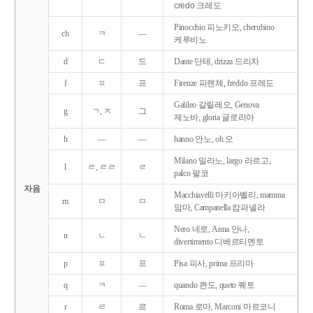
credo 크레도
Pinocchio 피노키오, cherubino
ch
ㅋ
―
케루비노
d
ㄷ
드
Dante 단테, drizza 드리차
f
ㅍ
프
Firenze 피렌체, freddo 프레도
Galileo 갈릴레오, Genova
g
ㄱ, ㅈ
그
제노바, gloria 글로리아
h
―
―
hanno 안노, oh 오
Milano 밀라노, largo 라르고,
l
ㄹ, ㄹㄹ
ㄹ
palco 팔코
자음
Macchiavelli 마키아벨리, mamma
m
ㅁ
ㅁ
맘마, Campanella 캄파넬라
Nero 네로, Anna 안나,
n
ㄴ
ㄴ
divertimento 디베르티멘토
p
ㅍ
프
Pisa 피사, prima 프리마
q
ㅋ
―
quando 콴도, queto 퀘토
r
ㄹ
르
Roma 로마, Marconi 마르코니