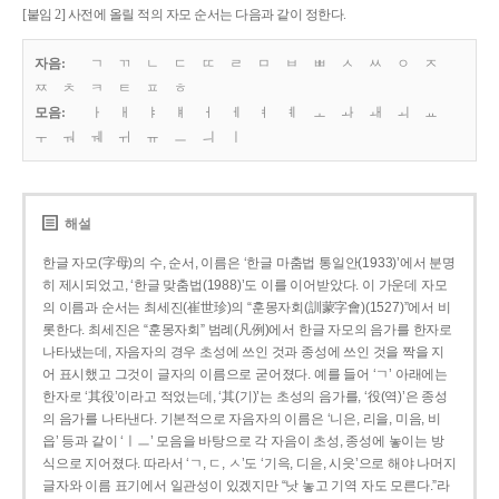
[붙임 2] 사전에 올릴 적의 자모 순서는 다음과 같이 정한다.
자음:
ㄱ
ㄲ
ㄴ
ㄷ
ㄸ
ㄹ
ㅁ
ㅂ
ㅃ
ㅅ
ㅆ
ㅇ
ㅈ
ㅉ
ㅊ
ㅋ
ㅌ
ㅍ
ㅎ
모음:
ㅏ
ㅐ
ㅑ
ㅒ
ㅓ
ㅔ
ㅕ
ㅖ
ㅗ
ㅘ
ㅙ
ㅚ
ㅛ
ㅜ
ㅝ
ㅞ
ㅟ
ㅠ
ㅡ
ㅢ
ㅣ
해설
한글 자모(字母)의 수, 순서, 이름은 ‘한글 마춤법 통일안(1933)’에서 분명
히 제시되었고, ‘한글 맞춤법(1988)’도 이를 이어받았다. 이 가운데 자모
의 이름과 순서는 최세진(崔世珍)의 “훈몽자회(訓蒙字會)(1527)”에서 비
롯한다. 최세진은 “훈몽자회” 범례(凡例)에서 한글 자모의 음가를 한자로
나타냈는데, 자음자의 경우 초성에 쓰인 것과 종성에 쓰인 것을 짝을 지
어 표시했고 그것이 글자의 이름으로 굳어졌다. 예를 들어 ‘ㄱ’ 아래에는
한자로 ‘其役’이라고 적었는데, ‘其(기)’는 초성의 음가를, ‘役(역)’은 종성
의 음가를 나타낸다. 기본적으로 자음자의 이름은 ‘니은, 리을, 미음, 비
읍’ 등과 같이 ‘ㅣㅡ’ 모음을 바탕으로 각 자음이 초성, 종성에 놓이는 방
식으로 지어졌다. 따라서 ‘ㄱ, ㄷ, ㅅ’도 ‘기윽, 디읃, 시읏’으로 해야 나머지
글자와 이름 표기에서 일관성이 있겠지만 “낫 놓고 기역 자도 모른다.”라