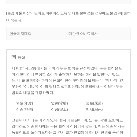
[붙임 3] 둘 이상의 단어로 이루어진 고유 명사를 붙여 쓰는 경우에도 붙임 2에 준하
여 적는다.
한국여자대학
대한요소비료회사
해설
제10항~제12항에서는 국어의 두음 법칙을 규정하였다. 두음 법칙은 단
어의 첫머리에 특정한 소리가 출현하지 못하는 현상을 말한다. ‘녀, 뇨,
뉴, 니’를 포함하는 한자어 음절이 단어 첫머리에 올 때는 ‘ㄴ’이 나타나지
못하여 ‘여, 요, 유, 이’의 형태로 실현되는데, 이 조항에서는 이러한 두음
법칙의 내용을 규정하였다.
연도(年度)
열반(涅槃)
요도(尿道)
이승(尼僧)
이공(泥工)
익사(溺死)
그런데 여기에는 예외가 있다. 한자어 음절이 ‘녀, 뇨, 뉴, 니’를 포함하고
있더라도 의존 명사에는 두음 법칙이 적용되지 않는다. 이는 의존 명사는
독립적으로 쓰이기보다는 그 앞의 말과 연결되어 하나의 단위를 구성하