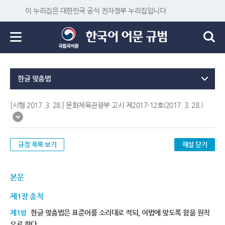
이 누리집은 대한민국 공식 전자정부 누리집입니다.
한글 맞춤법
[시행 2017. 3. 28.] 문화체육관광부 고시 제2017-12호(2017. 3. 28.)
규정 목록 보기
해설 닫기
본문
제1장 총칙
제1항
한글 맞춤법은 표준어를 소리대로 적되, 어법에 맞도록 함을 원칙
으로 한다.