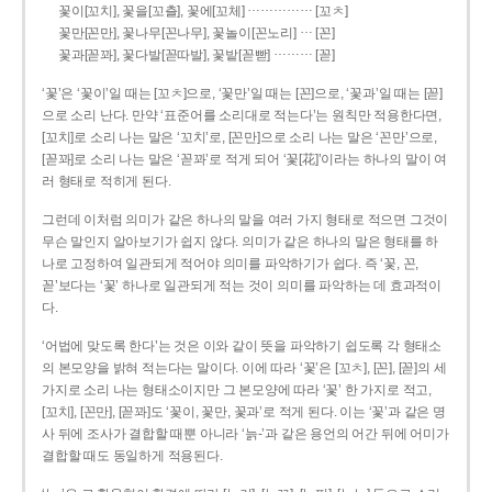
……………
꽃이[꼬치], 꽃을[꼬츨], 꽃에[꼬체]
[꼬ㅊ]
…
꽃만[꼰만], 꽃나무[꼰나무], 꽃놀이[꼰노리]
[꼰]
………
꽃과[꼳꽈], 꽃다발[꼳따발], 꽃밭[꼳빧]
[꼳]
‘꽃’은 ‘꽃이’일 때는 [꼬ㅊ]으로, ‘꽃만’일 때는 [꼰]으로, ‘꽃과’일 때는 [꼳]
으로 소리 난다. 만약 ‘표준어를 소리대로 적는다’는 원칙만 적용한다면,
[꼬치]로 소리 나는 말은 ‘꼬치’로, [꼰만]으로 소리 나는 말은 ‘꼰만’으로,
[꼳꽈]로 소리 나는 말은 ‘꼳꽈’로 적게 되어 ‘꽃[花]’이라는 하나의 말이 여
러 형태로 적히게 된다.
그런데 이처럼 의미가 같은 하나의 말을 여러 가지 형태로 적으면 그것이
무슨 말인지 알아보기가 쉽지 않다. 의미가 같은 하나의 말은 형태를 하
나로 고정하여 일관되게 적어야 의미를 파악하기가 쉽다. 즉 ‘꽃, 꼰,
꼳’보다는 ‘꽃’ 하나로 일관되게 적는 것이 의미를 파악하는 데 효과적이
다.
‘어법에 맞도록 한다’는 것은 이와 같이 뜻을 파악하기 쉽도록 각 형태소
의 본모양을 밝혀 적는다는 말이다. 이에 따라 ‘꽃’은 [꼬ㅊ], [꼰], [꼳]의 세
가지로 소리 나는 형태소이지만 그 본모양에 따라 ‘꽃’ 한 가지로 적고,
[꼬치], [꼰만], [꼳꽈]도 ‘꽃이, 꽃만, 꽃과’로 적게 된다. 이는 ‘꽃’과 같은 명
사 뒤에 조사가 결합할 때뿐 아니라 ‘늙-’과 같은 용언의 어간 뒤에 어미가
결합할 때도 동일하게 적용된다.