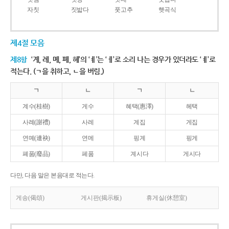
자칫
짓밟다
풋고추
햇곡식
제4절 모음
제8항
‘계, 례, 몌, 폐, 혜’의 ‘ㅖ’는 ‘ㅔ’로 소리 나는 경우가 있더라도 ‘ㅖ’로
적는다. (ㄱ을 취하고, ㄴ을 버림.)
ㄱ
ㄴ
ㄱ
ㄴ
계수(桂樹)
게수
혜택(惠澤)
헤택
사례(謝禮)
사레
계집
게집
연몌(連袂)
연메
핑계
핑게
폐품(廢品)
페품
계시다
게시다
다만, 다음 말은 본음대로 적는다.
게송(偈頌)
게시판(揭示板)
휴게실(休憩室)