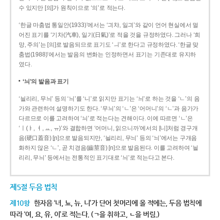
수 있지만 [의]가 원칙이므로 ‘의’로 적는다.
‘한글 마춤법 통일안(1933)’에서는 ‘긔챠, 일긔’와 같이 언어 현실에서 멀
어진 표기를 ‘기차(汽車), 일기(日氣)’로 적을 것을 규정하였다. 그러나 ‘희
망, 주의’는 [의]로 발음되므로 표기도 ‘ㅢ’로 한다고 규정하였다. ‘한글 맞
춤법(1988)’에서는 발음의 변화는 인정하면서 표기는 기존대로 유지하
였다.
‘늬’의 발음과 표기
‘늴리리, 무늬’ 등의 ‘늬’를 ‘니’로 읽지만 표기는 ‘늬’로 하는 것을 ‘ㄴ’의 음
가와 관련하여 설명하기도 한다. ‘무늬’의 ‘ㄴ’은 ‘어머니’의 ‘ㄴ’과 음가가
다르므로 이를 고려하여 ‘늬’로 적는다는 견해이다. 이에 따르면 ‘ㄴ’은
‘ㅣ(ㅑ, ㅕ, ㅛ, ㅠ)’와 결합하면 ‘어머니, 읽으니까’에서의 [니]처럼 경구개
음(硬口蓋音) [ɲ]으로 발음되지만, ‘늴리리, 무늬’ 등의 ‘늬’에서는 구개음
화하지 않은 ‘ㄴ’, 곧 치경음(齒莖音) [n]으로 발음된다. 이를 고려하여 ‘늴
리리, 무늬’ 등에서는 전통적인 표기대로 ‘늬’로 적는다고 본다.
제5절 두음 법칙
제10항
한자음 ‘녀, 뇨, 뉴, 니’가 단어 첫머리에 올 적에는, 두음 법칙에
따라 ‘여, 요, 유, 이’로 적는다. (ㄱ을 취하고, ㄴ을 버림.)