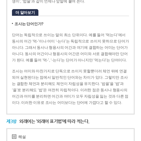
생이’, ‘밥을’과 같이 언제나 앞말에 붙여 쓴다.
더 알아보기
조사는 단어인가?
단어는 독립적으로 쓰이는 말의 최소 단위이다. 예를 들어 ‘먹는다’에서
동사의 어간 ‘먹-­’이나 어미 ‘­-는다’는 독립적으로 쓰이지 못하므로 단어가
아니다. 그래서 동사나 형용사의 어간과 여기에 결합하는 어미는 단어가
아니다. 동사의 어간이나 형용사의 어간은 어미와 서로 결합해야만 단어
가 된다. 예를 들어 ‘먹-’, ‘-는다’는 단어가 아니지만 ‘먹는다’는 단어이다.
조사는 어미와 마찬가지로 단독으로 쓰이지 못할뿐더러 체언 뒤에 연결
되어 실현된다는 점에서 일반적인 단어와는 차이가 있다. 그렇지만 조사
는 결합한 체언과 분리해도 체언이 자립성을 유지한다. ‘밥을’을 ‘밥’과
‘을’로 분리해도 ‘밥’은 여전히 자립적이다. 이러한 점은 동사나 형용사의
어간과 어미를 분리하면 어간과 어미가 모두 자립성을 잃는 것과 다른 점
이다. 이러한 이유로 조사는 어미보다는 단어에 가깝다고 할 수 있다.
제3항
외래어는 ‘외래어 표기법’에 따라 적는다.
해설