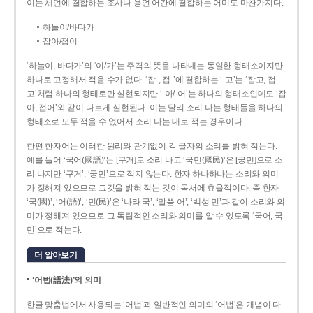
이는 체언에 결합하는 조사나 용언 어간에 결합하는 어미도 마찬가지다.
하늘이/바다가
잡아/접어
‘하늘이, 바다가’의 ‘이/가’는 주격의 뜻을 나타내는 동일한 형태소이지만
하나로 고정해서 적을 수가 없다. ‘잡-, 접-’에 결합하는 ‘-고’는 ‘잡고, 접
고’처럼 하나의 형태로만 실현되지만 ‘-아/-어’는 하나의 형태소인데도 ‘잡
아, 접어’와 같이 다르게 실현된다. 이는 달리 소리 나는 형태들을 하나의
형태소로 모두 적을 수 없어서 소리 나는 대로 적는 경우이다.
한편 한자어는 이러한 원리와 관계없이 각 글자의 소리를 밝혀 적는다.
예를 들어 ‘국어(國語)’는 [구거]로 소리 나고 ‘국민(國民)’은 [궁민]으로 소
리 나지만 ‘구거’, ‘궁민’으로 적지 않는다. 한자 하나하나는 소리와 의미
가 정해져 있으므로 그것을 밝혀 적는 것이 독서에 효율적이다. 즉 한자
‘국(國)’, ‘어(語)’, ‘민(民)’은 ‘나라 국’, ‘말씀 어’, ‘백성 민’과 같이 소리와 의
미가 정해져 있으므로 그 독립적인 소리와 의미를 알 수 있도록 ‘국어, 국
민’으로 적는다.
더 알아보기
‘어법(語法)’의 의미
한글 맞춤법에서 사용되는 ‘어법’과 일반적인 의미의 ‘어법’은 개념이 다