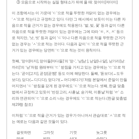
③ 모음으로 시작하는 실질 형태소가 뒤에 올 때: 젖어미[저더미]
이 조항에서는 이 가운데 ‘ㄷ’으로 적을 뚜렷한 까닭이 없는 경우에는
‘ㅅ’으로 적는다고 규정하고 있다. 다만 그 예시에서 보듯이 이는 다른 자
음으로 적을 근거가 없는 경우에도 적용된다. ‘밭, 빚, 꽃’ 등과 같이 다른
자음으로 적을 뚜렷한 까닭이 있는 경우에는 그에 따라 ‘ㅌ, ㅈ, ㅊ’ 등으
로 적지만, ‘낫, 빗’ 등과 같이 ‘ㄷ’이나 다른 자음으로 적을 뚜렷한 근거가
없는 경우는 ‘ㅅ’으로 적는 것이다. 다음과 같이 ‘ㄷ’으로 적을 뚜렷한 근
거가 있는 경우에는 당연히 ‘ㄷ’으로 적는 것이 원칙이다.
첫째, ‘맏이[마지], 맏아들[마다들]’의 ‘맏-’, ‘낟[낟ː], 낟알[나ː달], 낟가리[낟ː
까리]’의 ‘낟’처럼 원래부터 ‘ㄷ’ 받침을 가지고 있는 경우에는 ‘ㄷ’으로 적
는다. ‘곧이[고지], 곧장[곧짱]’ 등도 이에 해당한다. 둘째, ‘돋보다(←도두
보다), 딛다(←디디다), 얻다가(←어디에다가)’처럼 본말에서 준말이 만들
어지면서 ‘ㄷ’ 받침을 갖게 된 경우에도 ‘ㄷ’으로 적는다. 셋째, 한글 맞춤
법에서 규정하고 있듯이 ‘반짇고리, 사흗날, 숟가락, 이튿날’처럼 ‘ㄹ’ 소
리와 연관되어 ‘ㄷ’으로 소리 나는 경우에도 ‘ㄷ’으로 적는다.(한글 맞춤법
제29항 참조)
이처럼 ‘ㄷ’으로 적을 근거가 있는 경우가 아니어서 관습대로 ‘ㅅ’으로 적
는 예로는 다음과 같은 것들이 있다.
걸핏하면
그까짓
기껏
놋그릇
덧셈
빗장
삿대
숫접다