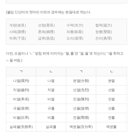
[붙임 1] 단어의 첫머리 이외의 경우에는 본음대로 적는다.
개량(改良)
선량(善良)
수력(水力)
협력(協力)
사례(謝禮)
혼례(婚禮)
와룡(臥龍)
쌍룡(雙龍)
하류(下流)
급류(急流)
도리(道理)
진리(眞理)
다만, 모음이나 ‘ㄴ’ 받침 뒤에 이어지는 ‘렬, 률’은 ‘열, 율’로 적는다.(ㄱ을 취하고
ㄴ을 버림.)
ㄱ
ㄴ
ㄱ
ㄴ
나열(羅列)
나렬
분열(分裂)
분렬
치열(齒列)
치렬
선열(先烈)
선렬
비열(卑劣)
비렬
진열(陳列)
진렬
규율(規律)
규률
선율(旋律)
선률
비율(比率)
비률
전율(戰慄)
전률
실패율(失敗率)
실패률
백분율(百分率)
백분률