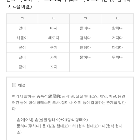
고, ㄴ을 버림.)
ㄱ
ㄴ
ㄱ
ㄴ
맏이
마지
핥이다
할치다
해돋이
해도지
걷히다
거치다
굳이
구지
닫히다
다치다
같이
가치
묻히다
무치다
끝이
끄치
해설
여기서 말하는 ‘종속적(從屬的) 관계’란, 실질 형태소인 체언, 어근, 용언
어간 등에 형식 형태소인 조사, 접미사, 어미 등이 결합하는 관계를 말한
다.
솥이[소치]: 솥(실질 형태소)+이(형식 형태소)
묻히다[무치다]: 묻­-(실질 형태소)+­-히­-(형식 형태소)+-다(형식 형태
소)