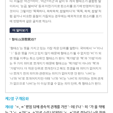
다. 이들은 ‘어간+어미’, ‘어근+어근’과 같이 두 개의 형태소가 결합된 말
이라서, ‘눈곱, 발바닥’ 등과 마찬가지로 된소리를 표기에 반영하지 않는
것이다. 그렇지만 ‘똑똑하다, 쓱싹쓱싹, 쌉쌀하다’의 ‘똑똑, 쓱싹, 쌉쌀’처
럼 같거나 비슷한 음절이 거듭되는 경우에는 예외적으로 된소리를 표기
에 반영하여 같은 글자로 적는다.
더 알아보기
형태소(形態素)란?
‘형태소’는 뜻을 가지고 있는 가장 작은 단위를 말한다. 국어에서 ‘ㅂ’이나
‘ㅣ’ 등은 뜻을 가지고 있지 않기 때문에 형태소가 될 수 없지만 ‘비’가 되
면 뜻을 이루는 최소 단위인 형태소가 된다. ‘책가방’은 ‘책’과 ‘가방’이라
는 두 가지 의미로 쪼개지기 때문에 형태소는 ‘책가방’이 아니라 ‘책’과
‘가방’이다. 더 작은 단위로 쪼개진다고 해도 쪼갰을 때 의미가 없어지거
나 쪼개기 전의 의미와 관련되는 의미가 없어지면 안 된다. ‘나비’는
‘나’와 ‘비’로 쪼개어지지만 이때 ‘나’와 ‘비’는 ‘나비’의 의미와는 전혀 관계
가 없으므로 ‘나비’는 더 이상 쪼갤 수 없는 의미 단위, 즉 형태소가 된다.
제2절 구개음화
제6항
‘ㄷ, ㅌ’ 받침 뒤에 종속적 관계를 가진 ‘- 이(-)’나 ‘- 히 -’가 올 적에
는 그 ‘ㄷ, ㅌ’이 ‘ㅈ, ㅊ’으로 소리 나더라도 ‘ㄷ, ㅌ’으로 적는다.(ㄱ을 취하