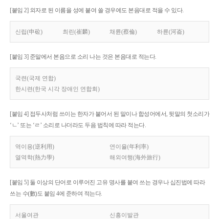
[붙임 2] 외자로 된 이름을 성에 붙여 쓸 경우에도 본음대로 적을 수 있다.
신립(申砬)
최린(崔麟)
채륜(蔡倫)
하륜(河崙)
[붙임 3] 준말에서 본음으로 소리 나는 것은 본음대로 적는다.
국련(국제 연합)
한시련(한국 시각 장애인 연합회)
[붙임 4] 접두사처럼 쓰이는 한자가 붙어서 된 말이나 합성어에서, 뒷말의 첫소리가
‘ㄴ’ 또는 ‘ㄹ’ 소리로 나더라도 두음 법칙에 따라 적는다.
역이용(逆利用)
연이율(年利率)
열역학(熱力學)
해외여행(海外旅行)
[붙임 5] 둘 이상의 단어로 이루어진 고유 명사를 붙여 쓰는 경우나 십진법에 따라
쓰는 수(數)도 붙임 4에 준하여 적는다.
서울여관
신흥이발관