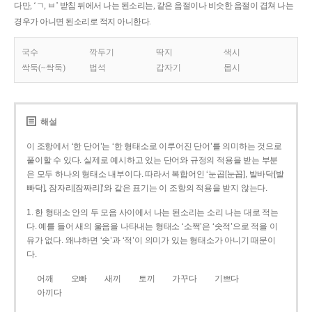
다만, ‘ㄱ, ㅂ’ 받침 뒤에서 나는 된소리는, 같은 음절이나 비슷한 음절이 겹쳐 나는
경우가 아니면 된소리로 적지 아니한다.
국수
깍두기
딱지
색시
싹둑(~싹둑)
법석
갑자기
몹시
해설
이 조항에서 ‘한 단어’는 ‘한 형태소로 이루어진 단어’를 의미하는 것으로
풀이할 수 있다. 실제로 예시하고 있는 단어와 규정의 적용을 받는 부분
은 모두 하나의 형태소 내부이다. 따라서 복합어인 ‘눈곱[눈꼽], 발바닥[발
빠닥], 잠자리[잠짜리]’와 같은 표기는 이 조항의 적용을 받지 않는다.
1. 한 형태소 안의 두 모음 사이에서 나는 된소리는 소리 나는 대로 적는
다. 예를 들어 새의 울음을 나타내는 형태소 ‘소쩍’은 ‘솟적’으로 적을 이
유가 없다. 왜냐하면 ‘솟’과 ‘적’이 의미가 있는 형태소가 아니기 때문이
다.
어깨
오빠
새끼
토끼
가꾸다
기쁘다
아끼다