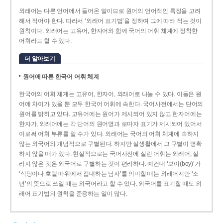
외래어는 다른 언어에서 들어온 말이므로 원어의 언어적인 특징을 고려
해서 적어야 한다. 따라서 ‘외래어 표기법’을 정하여 그에 따라 적는 것이
원칙이다. 외래어는 고유어, 한자어와 함께 국어의 어휘 체계에 정착한
어휘라고 할 수 있다.
더 알아보기
원어에 따른 한국어 어휘 체계
한국어의 어휘 체계는 고유어, 한자어, 외래어로 나눌 수 있다. 이들은 원
어에 차이가 있을 뿐 모두 한국어 어휘에 속한다. 국어사전에서는 단어의
원어를 밝히고 있다. 고유어에는 원어가 제시되어 있지 않고 한자어에는
한자가, 외래어에는 각 단어의 원어명과 로마자 표기가 제시되어 있어서
이로써 어휘 부류를 알 수가 있다. 외래어는 국어의 어휘 체계에 속하지
않는 외국어와 개념적으로 구별된다. 하지만 실생활에서 그 구별이 명확
하지 않을 때가 있다. 현실적으로는 국어사전에 실린 어휘는 외래어, 실
리지 않은 것은 외국어로 구별하는 것이 편리하다. 예컨대 ‘보이(boy)’가
‘식당이나 호텔 따위에서 접대하는 남자’를 의미할 때는 외래어지만 ‘소
년’의 뜻으로 쓰일 때는 외국어라고 할 수 있다. 외국어를 표기할 때도 외
래어 표기법의 원칙을 준용하는 일이 많다.