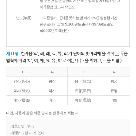
상 구분한 일 년 동안의 기간. 또는 앞의 말에 해당하는 그
해. ¶ 졸업 연도/제작 연도.
년도(年度)
「의존명사」((해를 뜻하는 말 뒤에 쓰여)) 일정한 기간
단위로서의 그해. ¶ 1985년도 출생자/1970년도 졸업
식/1990년도 예산안.
제11항
한자음 ‘랴, 려, 례, 료, 류, 리’가 단어의 첫머리에 올 적에는, 두음
법칙에 따라 ‘야, 여, 예, 요, 유, 이’로 적는다.(ㄱ을 취하고, ㄴ을 버림.)
ㄱ
ㄴ
ㄱ
ㄴ
양심(良心)
량심
용궁(龍宮)
룡궁
역사(歷史)
력사
유행(流行)
류행
예의(禮儀)
례의
이발(理髮)
리발
다만, 다음과 같은 의존 명사는 본음대로 적는다.
리(里): 몇 리냐?
리(理): 그럴 리가 없다.