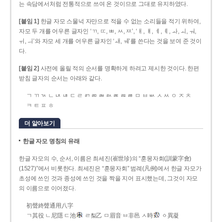
는 속담에서처럼 전통적으로 쓰여 온 것이므로 그대로 유지하였다.
[붙임 1]
한글 자모 스물넉 자만으로 적을 수 없는 소리들을 적기 위하여,
자모 두 개를 어우른 글자인 ‘ㄲ, ㄸ, ㅃ, ㅆ, ㅉ’, ‘ㅐ, ㅒ, ㅔ, ㅖ, ㅘ, ㅚ, ㅝ,
ㅟ, ㅢ’와 자모 세 개를 어우른 글자인 ‘ㅙ, ㅞ’를 쓴다는 것을 보여 준 것이
다.
[붙임 2]
사전에 올릴 적의 순서를 명확하게 하려고 제시한 것이다. 한편
받침 글자의 순서는 아래와 같다.
ㄱ ㄲ ㄳ ㄴ ㄵ ㄶ ㄷ ㄹ ㄺ ㄻ ㄼ ㄽ ㄾ ㄿ ㅀ ㅁ ㅂ ㅄ ㅅ ㅆ ㅇ ㅈ ㅊ
ㅋ ㅌ ㅍ ㅎ
더 알아보기
한글 자모 명칭의 유래
한글 자모의 수, 순서, 이름은 최세진(崔世珍)의 “훈몽자회(訓蒙字會)
(1527)”에서 비롯한다. 최세진은 “훈몽자회” 범례(凡例)에서 한글 자모가
초성에 쓰인 것과 종성에 쓰인 것을 짝을 지어 표시했는데, 그것이 자모
의 이름으로 이어졌다.
初聲終聲通用八字
ㄱ其役 ㄴ尼隱 ㄷ池
ㄹ梨乙 ㅁ眉音 ㅂ非邑 ㅅ時
ㆁ異凝