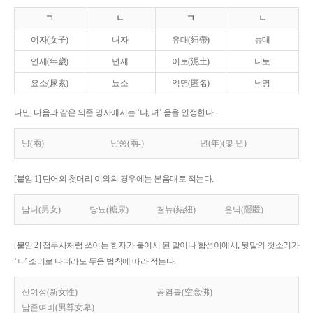
ㄱ
ㄴ
ㄱ
ㄴ
여자(女子)
녀자
유대(紐帶)
뉴대
연세(年歲)
년세
이토(泥土)
니토
요소(尿素)
뇨소
익명(匿名)
닉명
다만, 다음과 같은 의존 명사에서는 ‘냐, 녀’ 음을 인정한다.
냥(兩)
냥쭝(兩-)
년(年)(몇 년)
[붙임 1] 단어의 첫머리 이외의 경우에는 본음대로 적는다.
남녀(男女)
당뇨(糖尿)
결뉴(結紐)
은닉(隱匿)
[붙임 2] 접두사처럼 쓰이는 한자가 붙어서 된 말이나 합성어에서, 뒷말의 첫소리가
‘ㄴ’ 소리로 나더라도 두음 법칙에 따라 적는다.
신여성(新女性)
공염불(空念佛)
남존여비(男尊女卑)