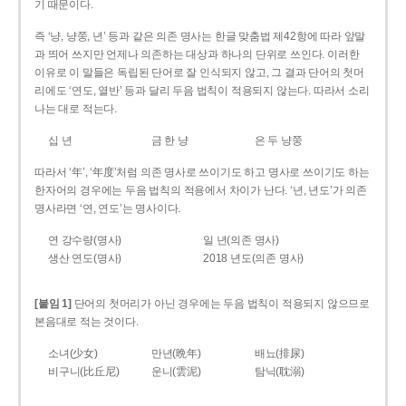
기 때문이다.
즉 ‘냥, 냥쭝, 년’ 등과 같은 의존 명사는 한글 맞춤법 제42항에 따라 앞말
과 띄어 쓰지만 언제나 의존하는 대상과 하나의 단위로 쓰인다. 이러한
이유로 이 말들은 독립된 단어로 잘 인식되지 않고, 그 결과 단어의 첫머
리에도 ‘연도, 열반’ 등과 달리 두음 법칙이 적용되지 않는다. 따라서 소리
나는 대로 적는다.
십 년
금 한 냥
은 두 냥쭝
따라서 ‘年’, ‘年度’처럼 의존 명사로 쓰이기도 하고 명사로 쓰이기도 하는
한자어의 경우에는 두음 법칙의 적용에서 차이가 난다. ‘년, 년도’가 의존
명사라면 ‘연, 연도’는 명사이다.
연 강수량(명사)
일 년(의존 명사)
생산 연도(명사)
2018 년도(의존 명사)
[붙임 1]
단어의 첫머리가 아닌 경우에는 두음 법칙이 적용되지 않으므로
본음대로 적는 것이다.
소녀(少女)
만년(晩年)
배뇨(排尿)
비구니(比丘尼)
운니(雲泥)
탐닉(耽溺)