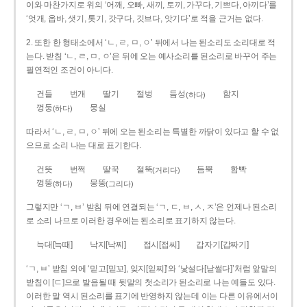
이와 마찬가지로 위의 ‘어깨, 오빠, 새끼, 토끼, 가꾸다, 기쁘다, 아끼다’를
‘엇개, 옵바, 샛기, 톳기, 갓구다, 깃브다, 앗기다’로 적을 근거는 없다.
2. 또한 한 형태소에서 ‘ㄴ, ㄹ, ㅁ, ㅇ’ 뒤에서 나는 된소리도 소리대로 적
는다. 받침 ‘ㄴ, ㄹ, ㅁ, ㅇ’은 뒤에 오는 예사소리를 된소리로 바꾸어 주는
필연적인 조건이 아니다.
건들
번개
딸기
절벙
듬성
함지
(하다)
껑둥
뭉실
(하다)
따라서 ‘ㄴ, ㄹ, ㅁ, ㅇ’ 뒤에 오는 된소리는 특별한 까닭이 있다고 할 수 없
으므로 소리 나는 대로 표기한다.
건뜻
번쩍
딸꾹
절뚝
듬뿍
함빡
(거리다)
껑뚱
뭉뚱
(하다)
(그리다)
그렇지만 ‘ㄱ, ㅂ’ 받침 뒤에 연결되는 ‘ㄱ, ㄷ, ㅂ, ㅅ, ㅈ’은 언제나 된소리
로 소리 나므로 이러한 경우에는 된소리로 표기하지 않는다.
늑대[늑때]
낙지[낙찌]
접시[접씨]
갑자기[갑짜기]
‘ㄱ, ㅂ’ 받침 외에 ‘믿고[믿꼬], 잊지[읻찌]’와 ‘낯설다[낟썰다]’처럼 앞말의
받침이 [ㄷ]으로 발음될 때 뒷말의 첫소리가 된소리로 나는 예들도 있다.
이러한 말 역시 된소리를 표기에 반영하지 않는데 이는 다른 이유에서이