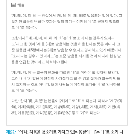
해설
‘계, 례, 몌, 폐, 혜’는 현실에서 [게, 레, 메, 페, 헤]로 발음되는 일이 있다. 그
렇지만 발음이 변화한 것과는 달리 표기는 여전히 ‘ㅖ’로 굳어져 있으므
로 ‘ㅖ’로 적는다.
조항에서 “‘계, 례, 몌, 폐, 혜’의 ‘ㅖ’는 ‘ㅔ’로 소리 나는 경우가 있더라
도”라고 한 것이 ‘례’를 [레]로 발음하는 것을 허용한다는 뜻은 아니다. 표
준 발음법 제5항에서는 [레]로 발음할 수 없다고 명시하고 있기 때문이다.
“소리 나는 경우가 있더라도”는 표준 발음을 제시한 것이 아니라 현실 발
음을 언급한 것이라고 해석해야 한다.
‘계, 몌, 폐, 혜’는 발음의 변화를 따르면 ‘ㅔ’로 적어야 할 것처럼 보인다.
그러나 ‘ㅖ’의 발음이 완전히 사라졌다고 할 수 없고 철자와 발음이 반드
시 일치하는 것도 아니다. 또한 사람들이 여전히 표기를 ‘ㅖ’로 인식하므
로 ‘ㅖ’로 적는다.
다만, 한자 ‘偈, 揭, 憩’는 본음이 [게]이므로 ‘ㅔ’로 적는다. 따라서 ‘게구(偈
句), 게제(偈諦), 게기(揭記), 게방(揭榜), 게양(揭揚), 게재(揭載), 게판(揭
板), 게류(憩流), 게식(憩息), 게휴(憩休)’ 등도 ‘게’로 적는다.
제9항
‘의’나, 자음을 첫소리로 가지고 있는 음절의 ‘ㅢ’는 ‘ㅣ’로 소리 나