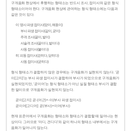
구개음화 현상에서 후행하는 형태소는 반드시 조사, 접미사와 같은 형식
형태소이어야 한다. 구개음화 현상에 관여하는 형식 형태소에는 다음과
같은 것이 있다.
이: 명사 파생 접미사(맏이, 해돋이)
부사 파생 접미사(같이, 굳이)
주격 조사(끝이, 밭이)
서술격 조사(끝이다, 밭이다)
사동 접미사(붙이다)
히: 피동 접미사(걷히다, 닫히다)
사동 접미사(굳히다)
형식 형태소가 결합하지 않은 경우에는 구개음화가 실현되지 않는다. ‘곧
이[고지]’는 부사 파생 접미사가 결합하여 부사가 되었으므로 구개음화가
실현되었지만, ‘곧이어’는 형식 형태소가 아닌 실질 형태소 부사가 결합
한 말이므로 구개음화가 실현되지 않는다.
곧이[고지]: 곧-­(어근)+­-이(부사 파생 접미사)
곧이어[고디어]: 곧(부사)+이어(부사)
현재 표준어에서 구개음화는 형태소와 형태소가 결합할 때 일어나는 현
상이다. 그러므로 ‘마디, 견디다’와 같이 하나의 형태소 내부에서는 구개
음화가 일어나지 않는다.