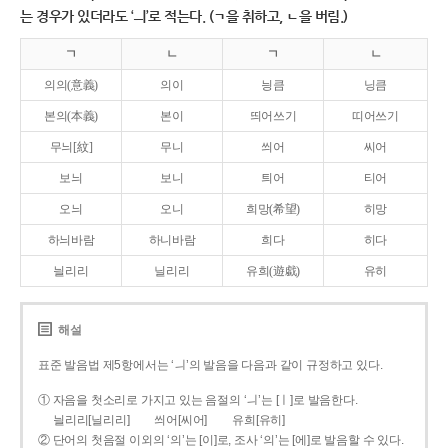
는 경우가 있더라도 ‘ㅢ’로 적는다. (ㄱ을 취하고, ㄴ을 버림.)
ㄱ
ㄴ
ㄱ
ㄴ
의의(意義)
의이
닁큼
닝큼
본의(本義)
본이
띄어쓰기
띠어쓰기
무늬[紋]
무니
씌어
씨어
보늬
보니
틔어
티어
오늬
오니
희망(希望)
히망
하늬바람
하니바람
희다
히다
늴리리
닐리리
유희(遊戱)
유히
해설
표준 발음법 제5항에서는 ‘ㅢ’의 발음을 다음과 같이 규정하고 있다.
① 자음을 첫소리로 가지고 있는 음절의 ‘ㅢ’는 [ㅣ]로 발음한다.
늴리리[닐리리]
씌어[씨어]
유희[유히]
② 단어의 첫음절 이외의 ‘의’는 [이]로, 조사 ‘의’는 [에]로 발음할 수 있다.