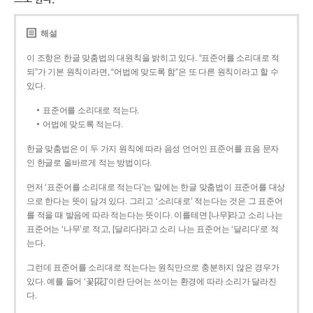
해설
이 조항은 한글 맞춤법의 대원칙을 밝히고 있다. “표준어를 소리대로 적
되”가 기본 원칙이라면, “어법에 맞도록 함”은 또 다른 원칙이라고 할 수
있다.
표준어를 소리대로 적는다.
어법에 맞도록 적는다.
한글 맞춤법은 이 두 가지 원칙에 따라 음성 언어인 표준어를 표음 문자
인 한글로 올바르게 적는 방법이다.
먼저 ‘표준어를 소리대로 적는다’는 말에는 한글 맞춤법이 표준어를 대상
으로 한다는 뜻이 담겨 있다. 그리고 ‘소리대로’ 적는다는 것은 그 표준어
를 적을 때 발음에 따라 적는다는 뜻이다. 이를테면 [나무]라고 소리 나는
표준어는 ‘나무’로 적고, [달리다]라고 소리 나는 표준어는 ‘달리다’로 적
는다.
그런데 표준어를 소리대로 적는다는 원칙만으로 충분하지 않은 경우가
있다. 예를 들어 ‘꽃[花]’이란 단어는 쓰이는 환경에 따라 소리가 달라진
다.