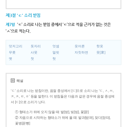
제3절 'ㄷ' 소리 받침
제7항
‘ㄷ’ 소리로 나는 받침 중에서 ‘ㄷ’으로 적을 근거가 없는 것은
‘ㅅ’으로 적는다.
덧저고리
돗자리
엇셈
웃어른
핫옷
무릇
사뭇
얼핏
자칫하면
뭇[衆]
옛
첫
헛
해설
‘ㄷ’ 소리로 나는 받침이란, 음절 종성에서 [ㄷ]으로 소리 나는 ‘ㄷ, ㅅ, ㅆ,
ㅈ, ㅊ, ㅌ, ㅎ’ 등을 말한다. 이 받침들은 다음과 같은 경우에 음절 종성에
서 [ㄷ]으로 소리가 난다.
① 형태소가 뒤에 오지 않을 때: 밭[받], 빚[빋], 꽃[꼳]
② 자음으로 시작하는 형태소가 뒤에 올 때: 밭과[받꽈], 젖다[젇따],
꽃병[꼳뼝]