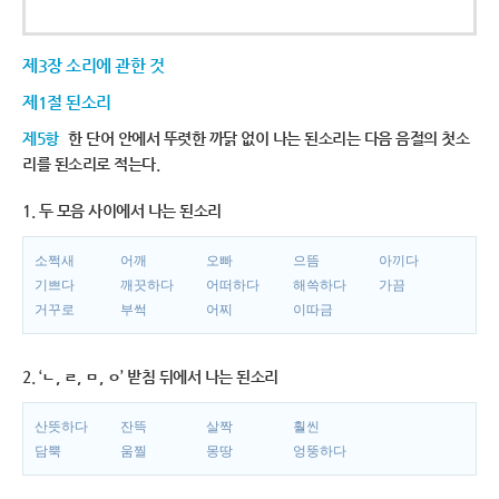
제3장 소리에 관한 것
제1절 된소리
제5항
한 단어 안에서 뚜렷한 까닭 없이 나는 된소리는 다음 음절의 첫소
리를 된소리로 적는다.
1. 두 모음 사이에서 나는 된소리
소쩍새
어깨
오빠
으뜸
아끼다
기쁘다
깨끗하다
어떠하다
해쓱하다
가끔
거꾸로
부썩
어찌
이따금
2. ‘ㄴ, ㄹ, ㅁ, ㅇ’ 받침 뒤에서 나는 된소리
산뜻하다
잔뜩
살짝
훨씬
담뿍
움찔
몽땅
엉뚱하다