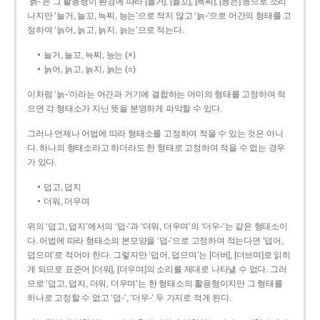
‘늙-’은 그 활용형이 환경에 따라 [늘거], [늘꼬], [늑찌], [능는] 등으로 소리
나지만 ‘늘거, 늘꼬, 늑찌, 능는’으로 적지 않고 ‘늙-’으로 어간의 형태를 고
정하여 ‘늙어, 늙고, 늙지, 늙는’으로 적는다.
늘거, 늘꼬, 늑찌, 능는 (×)
늙어, 늙고, 늙지, 늙는 (○)
이처럼 ‘늙-­’이라는 어간과 거기에 결합하는 어미의 형태를 고정하여 적
으면 각 형태소가 지닌 뜻을 분명하게 파악할 수 있다.
그러나 언제나 어법에 따라 형태소를 고정하여 적을 수 있는 것은 아니
다. 하나의 형태소라고 하더라도 한 형태로 고정하여 적을 수 없는 경우
가 있다.
덥고, 덥지
더워, 더우며
위의 ‘덥고, 덥지’에서의 ‘덥-­’과 ‘더워, 더우며’의 ‘더우-­’는 같은 형태소이
다. 어법에 따라 형태소의 본모양을 ‘덥-­’으로 고정하여 적는다면 ‘덥어,
덥으며’로 적어야 한다. 그렇지만 ‘덥어, 덥으며’는 [더버], [더브며]로 읽히
게 되므로 표준어 [더워], [더우며]의 소리를 제대로 나타낼 수 없다. 그러
므로 ‘덥고, 덥지, 더워, 더우며’는 한 형태소의 활용형이지만 그 형태를
하나로 고정할 수 없고 ‘덥-’, ‘더우-’ 두 가지로 적게 된다.