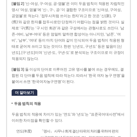
[붙임 2]
‘신-여성, 구-여성, 공-염불’은 이미 두음 법칙이 적용된 자립적인
명사 ‘여성, 염불’에 ‘신-, 구-, 공-’이 결합한 구조이므로 ‘신여성, 구여성,
공염불’로 적는다. ‘접두사처럼 쓰이는 한자’라고 한 것은 ‘신(新), 구
(舊)’와 같은 한자를 접두사로만 단정하기 어렵다는 점을 밝힌 것이다. 실
제로 ‘구(舊)’는 ‘구 시민 회관’과 같은 구성에서는 관형사로도 쓰인다. ‘남
존­-여비, 남부-­여대’ 등은 엄밀히 말하면 합성어는 아니지만, ‘남존’, ‘여
비’, ‘남부’, ‘여대’ 등이 마치 단어와 같이 인식되어 두음 법칙이 적용된 형
태로 굳어져 쓰이고 있는 것이다. 한편 ‘신년도, 구년도’ 등은 발음이 [신
년도], [구ː년도]이며 ‘신년­-도, 구년-­도’로 분석되는 구조이므로 이 규정이
적용되지 않는다.
[붙임 3]
둘 이상의 단어로 이루어진 고유 명사를 붙여 쓰는 경우에도, 결
합된 각 단어를 두음 법칙에 따라 적는다. 따라서 ‘한국 여자 농구 연맹’을
붙여서 쓰면 ‘한국여자농구연맹’이 된다.
더 알아보기
두음 법칙의 적용
두음 법칙의 적용에 차이가 있는 ‘연도’와 ‘년도’는 “표준국어대사전”에서
이러한 차이점을 확인할 수 있다.
연도(年度)
「명사」 사무나 회계 결산 따위의 처리를 위하여 편의