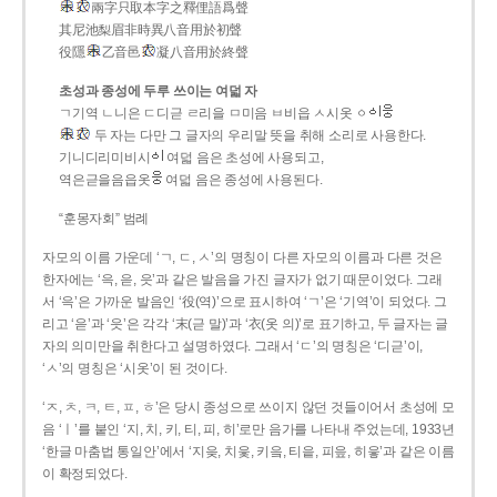
兩字只取本字之釋俚語爲聲
其尼池梨眉非時異八音用於初聲
役隱
乙音邑
凝八音用於終聲
초성과 종성에 두루 쓰이는 여덟 자
ㄱ기역 ㄴ니은 ㄷ디귿 ㄹ리을 ㅁ미음 ㅂ비읍 ㅅ시옷 ㆁ
두 자는 다만 그 글자의 우리말 뜻을 취해 소리로 사용한다.
기니디리미비시
여덟 음은 초성에 사용되고,
역은귿을음읍옷
여덟 음은 종성에 사용된다.
“훈몽자회” 범례
자모의 이름 가운데 ‘ㄱ, ㄷ, ㅅ’의 명칭이 다른 자모의 이름과 다른 것은
한자에는 ‘윽, 읃, 읏’과 같은 발음을 가진 글자가 없기 때문이었다. 그래
서 ‘윽’은 가까운 발음인 ‘役(역)’으로 표시하여 ‘ㄱ’은 ‘기역’이 되었다. 그
리고 ‘읃’과 ‘읏’은 각각 ‘末(귿 말)’과 ‘衣(옷 의)’로 표기하고, 두 글자는 글
자의 의미만을 취한다고 설명하였다. 그래서 ‘ㄷ’의 명칭은 ‘디귿’이,
‘ㅅ’의 명칭은 ‘시옷’이 된 것이다.
‘ㅈ, ㅊ, ㅋ, ㅌ, ㅍ, ㅎ’은 당시 종성으로 쓰이지 않던 것들이어서 초성에 모
음 ‘ㅣ’를 붙인 ‘지, 치, 키, 티, 피, 히’로만 음가를 나타내 주었는데, 1933년
‘한글 마춤법 통일안’에서 ‘지읒, 치읓, 키읔, 티읕, 피읖, 히읗’과 같은 이름
이 확정되었다.