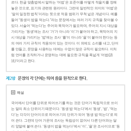
르다. 한글 맞춤법에서 말하는 ‘어법’은 표준어를 어떻게 적을지를 정해
놓은 것으로, 표기와 관련된 원리이다. 그런데 일반적인 의미의 ‘어법’은
‘말의 일정한 법칙’이라는 뜻으로 적용 범위가 무척 넓은 개념이다. 예를
들어 “동생이 밥을 먹는다.”라는 문장에서는 여러 가지 규칙을 찾아볼 수
있다. 서술어 ‘먹는다’는 주어와 목적어가 필요하며, 주어의 지시 대상을
가리키는 ‘동생’에는 조사 ‘가’가 아니라 ‘이’가 붙어야 하고, 목적어의 지
시 대상을 가리키는 ‘밥’에는 조사 ‘를’이 아니라 ‘을’이 붙어야 한다는 등
의 여러 가지 규칙이 적용되어 있는 것이다. 이 외에도 소리를 내고, 단어
를 만들고, 문장을 사용하는 데에는 수없이 많은 규칙이 필요하다. 이처
럼 언어를 조직하거나 운영하는 데에 필요한 규칙을 폭넓게 ‘어법(語
法)’이라고 한다.
제2항
문장의 각 단어는 띄어 씀을 원칙으로 한다.
해설
국어에서 단어를 단위로 띄어쓰기를 하는 것은 단어가 독립적으로 쓰이
는 말의 최소 단위이기 때문이다. ‘동생 밥 먹는다’에서 ‘동생’, ‘밥’, ‘먹는
다’는 각각이 단어이므로 띄어쓰기의 단위가 되어 ‘동생 밥 먹는다’로 띄
어 쓴다. 그런데 단어 가운데 조사는 독립성이 없어서 다른 단어와는 달
리 앞말에 붙여 쓴다. ‘동생이 밥을 먹는다’에서 ‘이’, ‘을’은 조사이므로 ‘동