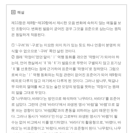
해설
제11항은 제8항~제10항에서 제시한 모음 변화에 속하지 않는 예들을 보
인 조항이다. 변화된 발음이 굳어진 경우 그것을 표준으로 삼는다는 원칙
은 동일하게 적용된다.
① ‘-구려’와 ‘-구료’는 미묘한 의미 차가 있는 듯도 하나 언중이 분명히 의
식할 수 없으므로 ‘-구려’ 쪽만 살린 것이다.
② 원래 ‘깍정이’였던 말이 ‘ㅣ’ 역행 동화를 겪으면 ‘깍젱이’가 되어야 하
는데, 언어 현실에서 ‘ㅐ’와 ‘ㅔ’가 발음으로 뚜렷이 구별되지 않고 표기상
‘ㅐ’를 선호한다는 점에 근거하여 표준어를 ‘깍쟁이’로 정하였다. 그럼으
로써 이는 ‘ㅣ’ 역행 동화와는 직접 관련이 없어진 표준어가 되어 제9항의
예외로 다루지 않고 여기에서 다루게 된 것이다. 그러나 밤나무, 떡갈나
무 따위의 열매를 싸고 있는 술잔 모양의 받침을 뜻하는 ‘깍정이’는 원래
의 말을 그대로 두었다.
③ ‘나무래다, 바래다’는 방언으로 해석하여 ‘나무라다, 바라다’를 표준어
로 삼았다. 그런데 근래 ‘바라다’에서 파생된 명사 ‘바람’을 ‘바램’으로 잘
못 쓰는 경향이 있다. ‘바람[風]’과의 혼동을 피하려는 심리 때문인 듯하
다. 그러나 동사가 ‘바라다’인 이상 그로부터 파생된 명사가 ‘바램’이 될
수는 없어 비고에서 이를 명기하였다. ‘바라다’의 활용형으로, ‘바랬다, 바
래요’는 비표준형이고 ‘바랐다, 바라요’가 표준형이 된다. ‘나무랐다, 나무