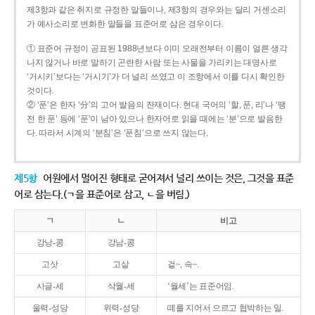
제3항과 같은 취지로 규정한 말들이나, 제3항의 경우와는 달리 거센소리
가 예사소리로 변화한 말들을 표준어로 삼은 경우이다.
① 표준어 규정이 공표된 1988년보다 이미 오래전부터 이름이 얼른 생각
나지 않거나 바로 말하기 곤란한 사람 또는 사물을 가리키는 대명사로
‘거시키’보다는 ‘거시기’가 더 널리 쓰였고 이 조항에서 이를 다시 확인한
것이다.
② ‘푼’은 한자 ‘分’의 고어 발음의 잔재이다. 현대 국어의 ‘할, 푼, 리’나 ‘땡
전 한 푼’ 등에 ‘푼’이 남아 있으나 한자어로 읽을 때에는 ‘분’으로 발음한
다. 따라서 시계의 ‘분침’은 ‘푼침’으로 쓰지 않는다.
제5항
어원에서 멀어진 형태로 굳어져서 널리 쓰이는 것은, 그것을 표준
어로 삼는다.(ㄱ을 표준어로 삼고, ㄴ을 버림.)
ㄱ
ㄴ
비고
강낭-콩
강남-콩
고삿
고샅
겉~, 속~.
사글-세
삭월-세
‘월세’는 표준어임.
울력-성당
위력-성당
떼를 지어서 으르고 협박하는 일.