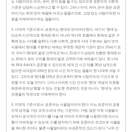
는 사람이라도 비어, 속어, 은어 등을 쓸 수는 있으므로 표준어의 사회적
기준은 상당히 느슨하다고 할 수 있다. 그러나 비어, 속어, 은어 등은 표준
어이기는 하되 언어 예절에 어긋난 말들이므로, 교양 있는 사람이라면 사
용을 자제하여야 하는 말들이다.
2. 시대적 기준으로서, 표준어는 현대의 언어여야 한다. 여기서 ‘현대’는
단순히 시간적으로 현재란 뜻이 아니라 역사적 흐름에서 현재와 같은 구
획에 있는 시대를 말한다. 다른 사회적, 경제적 시대 구분과는 달리 언어
사용에서 현대를 구분하는 데에는 뚜렷한 객관적 기준이 없다. 20세기 초
의 구어가 현대의 말로 간주되곤 하나, 21세기가 상당히 진행된 현재로서
는 20세기 초의 구어를 현대의 말로 간주하기에 어려움이 있다. 한 시대
에 최대 4세대가 공존할 수 있으므로 세대 간 시간 차를 30년 남짓으로
잡으면 넉넉잡아 100년 정도의 시간 차가 있는 말들이 한 시대에 쓰일 수
있다. 그러므로 현대를 100년 전으로부터 현재 시점까지의 기간으로 규
정할 수도 있을 것이다. 그러나 이러한 시간 인식은 ‘현대’ 개념의 모호함
때문에 편의상 행할 수 있는 것일 뿐 객관적인 것은 아니다. ‘현대’는 국어
언중들의 직관으로 이해하여야 한다.
3. 지역적 기준으로서, 표준어는 서울말이어야 한다. 이는 표준어의 공용
어적 성격을 가장 크게 드러내 주는 기준이다. 가령, 많은 지역 사람들이
모여서 공식적인 이야기를 나눌 때 각자의 지역어를 사용한다면 의사소
통이 어려워질 수 있는데, 이를 방지하기 위해 표준어의 조건으로 서울말
을 제시한 것이다. 물론 서울말이라도 비표준적인 요소가 있다. “나두 간