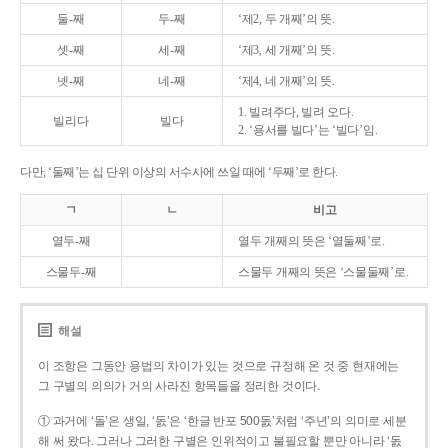
둘-째
두-째
‘제2, 두 개째’의 뜻.
셋-째
세-째
‘제3, 세 개째’의 뜻.
넷-째
네-째
‘제4, 네 개째’의 뜻.
1. 빌려주다, 빌려 오다.
빌리다
빌다
2. ‘용서를 빌다’는 ‘빌다’임.
다만, ‘둘째’는 십 단위 이상의 서수사에 쓰일 때에 ‘두째’로 한다.
ㄱ
ㄴ
비고
열두-째
열두 개째의 뜻은 ‘열둘째’로.
스물두-째
스물두 개째의 뜻은 ‘스물둘째’로.
해설
이 조항은 그동안 용법의 차이가 있는 것으로 규정해 온 것 중 현재에는
그 구별의 의의가 거의 사라진 항목들을 정리한 것이다.
① 과거에 ‘돌’은 생일, ‘돐’은 ‘한글 반포 500돐’처럼 ‘주년’의 의미로 세분
해 써 왔다. 그러나 그러한 구별은 인위적이고 불필요할 뿐만 아니라 ‘돐