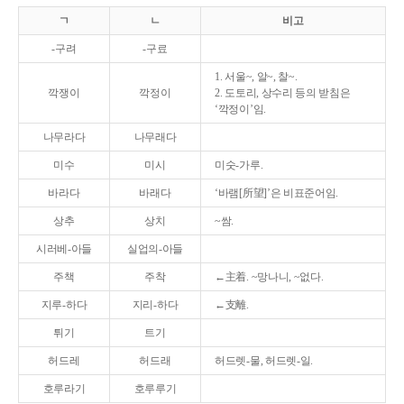
ㄱ
ㄴ
비고
-구려
-구료
1. 서울~, 알~, 찰~.
깍쟁이
깍정이
2. 도토리, 상수리 등의 받침은
‘깍정이’임.
나무라다
나무래다
미수
미시
미숫-가루.
바라다
바래다
‘바램[所望]’은 비표준어임.
상추
상치
~쌈.
시러베-아들
실업의-아들
주책
주착
←主着. ~망나니, ~없다.
지루-하다
지리-하다
←支離.
튀기
트기
허드레
허드래
허드렛-물, 허드렛-일.
호루라기
호루루기