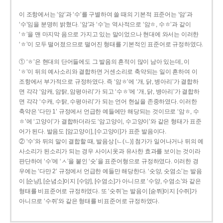
이 조항에서는 ‘암’과 ‘수’를 구별하여 쓸 때의 기본적 표준어는 ‘암’과
‘수’임을 분명히 밝혔다. ‘암’과 ‘수’는 역사적으로 ‘암ㅎ, 수ㅎ’과 같이
‘ㅎ’을 맨 마지막 음으로 가지고 있는 말이었으나 현대에 와서는 이러한
‘ㅎ’이 모두 떨어졌으므로 떨어진 형태를 기본적인 표준어로 규정하였다.
① ‘ㅎ’은 현대의 단어들에도 그 발음의 흔적이 많이 남아 있는데, 이
‘ㅎ’이 뒤의 예사소리와 결합하면 거센소리로 축약되는 일이 흔하여 이
조항에서 부가적으로 규정하였다. 즉 ‘암ㅎ’에 ‘개, 닭, 병아리’가 결합하
면 각각 ‘암캐, 암탉, 암평아리’가 되고 ‘수ㅎ’에 ‘개, 닭, 병아리’가 결합하
면 각각 ‘수캐, 수탉, 수평아리’가 되는 언어 현실을 존중하였다. 이러한
축약은 ‘다만 1’ 규정에서 언급한 예들에만 해당되는 것이므로 ‘암ㅎ, 수
ㅎ’에 ‘고양이’가 결합하더라도 ‘암고양이, 수고양이’와 같은 형태가 표준
어가 된다. 발음도 [암고양이], [수고양이]가 표준 발음이다.
② ‘수’와 뒤의 말이 결합할 때, 발음상 [ㄴ(ㄴ)] 첨가가 일어나거나 뒤의 예
사소리가 된소리가 되는 경우 사이시옷과 유사한 효과를 보이는 것이라
판단하여 ‘수’에 ‘ㅅ’을 붙인 ‘숫’을 표준어형으로 규정하였다. 이러한 경
우에는 ‘다만 2’ 규정에서 언급한 예들만 해당한다. ‘숫양, 숫염소’는 발음
이 [순냥], [순념소]이지 [수양], [수염소]가 아니므로 ‘수양, 수염소’와 같은
형태를 비표준어로 규정하였다. 또 ‘숫쥐’는 발음이 [숟쮜]이지 [수쥐]가
아니므로 ‘수쥐’와 같은 형태를 비표준어로 규정하였다.