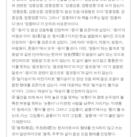
와 관련된 ‘강중강중, 깡쭝깡쭝’도 ‘강종강종, 깡쫑깡쫑’으로 쓰지 않는다.
‘깡충깡충, 강중강중, 깡쭝깡쭝’의 음성 모음 대응형은 각각 ‘껑충껑충, 겅
중겅중, 껑쭝껑쭝’이다. 그러나 ‘ 껑충하다’와 짝을 이루는 말은 ‘깡총하
다’로서 ‘깡충하다’가 오히려 비표준어이다.
② ‘-동이’도 음성 모음화를 인정하여 ‘-둥이’를 표준어로 삼았다. ‘-둥이’의
어원은 아이 ‘동(童)’을 쓴 ‘동이(童-)’이지만 현실 발음에서 멀어진 것으로
인정되어 ‘-둥이’를 표준으로 삼았다. 그에 따라 ‘귀둥이, 막둥이, 쌍둥이,
바람둥이, 흰둥이’에서 모두 ‘-둥이’를 쓴다. 다만, ‘쌍둥이’와는 별개로 ‘쌍
동밤’과 같은 단어에서는 한자어 ‘쌍동(雙童)’의 발음이 살아 있는 것으로
판단되므로 ‘쌍둥밤’으로 쓰지 않는다. 또 살이 올라 보드랍고 통통한 아
이를 뜻하는 ‘옴포동이’는 ‘옴포동하다’의 어근 ‘옴포동’에 ‘-이’가 결합된
말로서 ‘-둥이’와 관련이 없으므로 ‘옴포둥이’와 같이 쓰지 않는다.
③ ‘발가숭이’와 마찬가지로 ‘빨가숭이’도 양성 모음 뒤에 음성 모음이 결
합한 형태를 표준어로 삼는다. 이에 대응하는 짝은 ‘벌거숭이, 뻘거숭
이’이다. 그러나 ‘애송이’는 ‘애숭이’를 인정하지 않는다.
④ 물건을 보에 싸서 꾸려 놓은 것을 뜻하는 ‘보퉁이’와 함께 눈두덩의 불
룩한 부분을 뜻하는 ‘눈퉁이’나 미련한 사람을 낮추어 가리키는 ‘미련퉁
이’ 등에서도 ‘-퉁이’를 쓴다. 그러나 ‘고집통이, 골통이’에서는 ‘통이’를 쓰
는데, 이는 ‘고집통이, 골통이’가 각각 ‘고집통’, ‘골통’에 ‘-이’가 붙은 말이
기 때문이다.
⑤ ‘봉족(奉足), 주초(柱礎)’는 한자어로서의 형태를 인식하지 않고 쓰는
것이 일반적이므로 ‘봉죽, 주추’와 같이 음성 모음 형태를 인정했다.