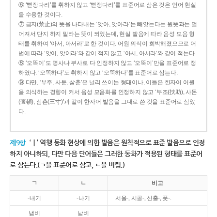
⑥ ‘뻗장다리’를 취하지 않고 ‘뻗정다리’를 표준어로 삼은 것은 언어 현실
을 수용한 것이다.
⑦ 금지(禁止)의 뜻을 나타내는 ‘앗아, 앗아라’는 빼앗는다는 원뜻과는 멀
어져서 단지 하지 말라는 뜻이 되었는데, 현실 발음에 따라 음성 모음 형
태를 취하여 ‘아서, 아서라’로 한 것이다. 어원 의식이 희박해졌으므로 어
법에 따라 ‘앗어, 앗어라’와 같이 적지 않고 ‘아서, 아서라’와 같이 적는다.
⑧ ‘오똑이’도 명사나 부사로 다 인정하지 않고 ‘오뚝이’만을 표준어로 정
하였다. ‘오똑하다’도 취하지 않고 ‘오뚝하다’를 표준어로 삼는다.
⑨ 다만, ‘부주, 사둔, 삼춘’은 널리 쓰이는 형태이나, 이들은 한자어 어원
을 의식하는 경향이 커서 음성 모음화를 인정하지 않고 ‘부조(扶助), 사돈
(査頓), 삼촌(三寸)’과 같이 한자어 발음을 그대로 쓴 것을 표준어로 삼았
다.
제9항
‘ㅣ’ 역행 동화 현상에 의한 발음은 원칙적으로 표준 발음으로 인정
하지 아니하되, 다만 다음 단어들은 그러한 동화가 적용된 형태를 표준어
로 삼는다.(ㄱ을 표준어로 삼고, ㄴ을 버림.)
ㄱ
ㄴ
비고
-내기
-나기
서울-, 시골-, 신출-, 풋-.
냄비
남비