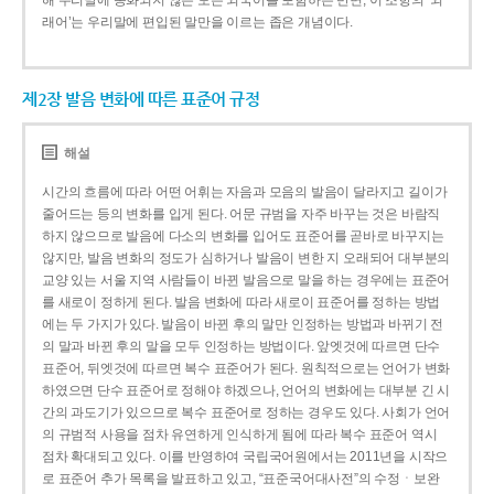
해 우리말에 동화되지 않은 모든 외국어를 포함하는 반면, 이 조항의 ‘외
래어’는 우리말에 편입된 말만을 이르는 좁은 개념이다.
제2장 발음 변화에 따른 표준어 규정
해설
시간의 흐름에 따라 어떤 어휘는 자음과 모음의 발음이 달라지고 길이가
줄어드는 등의 변화를 입게 된다. 어문 규범을 자주 바꾸는 것은 바람직
하지 않으므로 발음에 다소의 변화를 입어도 표준어를 곧바로 바꾸지는
않지만, 발음 변화의 정도가 심하거나 발음이 변한 지 오래되어 대부분의
교양 있는 서울 지역 사람들이 바뀐 발음으로 말을 하는 경우에는 표준어
를 새로이 정하게 된다. 발음 변화에 따라 새로이 표준어를 정하는 방법
에는 두 가지가 있다. 발음이 바뀐 후의 말만 인정하는 방법과 바뀌기 전
의 말과 바뀐 후의 말을 모두 인정하는 방법이다. 앞엣것에 따르면 단수
표준어, 뒤엣것에 따르면 복수 표준어가 된다. 원칙적으로는 언어가 변화
하였으면 단수 표준어로 정해야 하겠으나, 언어의 변화에는 대부분 긴 시
간의 과도기가 있으므로 복수 표준어로 정하는 경우도 있다. 사회가 언어
의 규범적 사용을 점차 유연하게 인식하게 됨에 따라 복수 표준어 역시
점차 확대되고 있다. 이를 반영하여 국립국어원에서는 2011년을 시작으
로 표준어 추가 목록을 발표하고 있고, “표준국어대사전”의 수정ㆍ보완