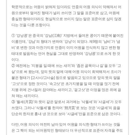
학문적으로는 어원이 밝혀져 있더라도 언중의 어원 의식이 약해져서 어
원으로부터 멀어진 형태가 널리 쓰이면 그 말을 표준어로 삼고, 어원에
충실한 형태이더라도 현실적으로 쓰이지 않는 말은 표준어로 삼지 않겠
다는 것을 다룬 조항이다.
① ‘강낭콩’은 중국의 ‘강남(江南)’ 지방에서 들여온 콩이기 때문에 붙여진
이름인데, ‘강남’의 형태가 변하여 ‘강낭’이 되었다. 제9항의 ‘남비’가 ‘냄
비’로 변한 것과 마찬가지로 언중이 이미 어원을 인식하지 않고 변한 형
태대로 발음하는 언어 현실을 그대로 반영하여 ‘강낭콩’으로 쓰게 한 것
이다.
② 예전에는 ‘지붕을 일 때에 쓰는 새끼’와 ‘좁은 골목이나 길’을 모두 ‘고
샅’으로 써 왔는데, 앞의 뜻의 말에 대해 어원 의식이 희박해져서 조사가
붙은 형태가 [고사시/고사슬] 등으로 발음되고 있으므로 앞의 뜻의 말을
‘고삿’으로 정한 것이다. ‘속고삿’은 초가지붕을 일 때 이엉을 얹기 전에
지붕 위에 건너질러 잡아매는 새끼이고, ‘겉고삿’은 이엉을 얹은 위에 걸
쳐 매는 새끼이다.
③ ‘월세(月貰)’와 뜻이 같은 말로서 과거에는 ‘삭월세’와 ‘사글세’가 모두
쓰였다. 그러나 ‘삭월세’를 한자어 ‘朔月貰’로 보는 것은 ‘사글세’의 음을
단순히 한자로 흉내 낸 것으로 보아 ‘사글세’만을 표준으로 삼은 것이다.
다만, 어원 의식이 여전히 남아 있어 어원을 의식한 형태가 쓰이는 것들
은 그 짝이 되는 비어원적인 형태보다 더 우선적으로 표준어 자격을 주도