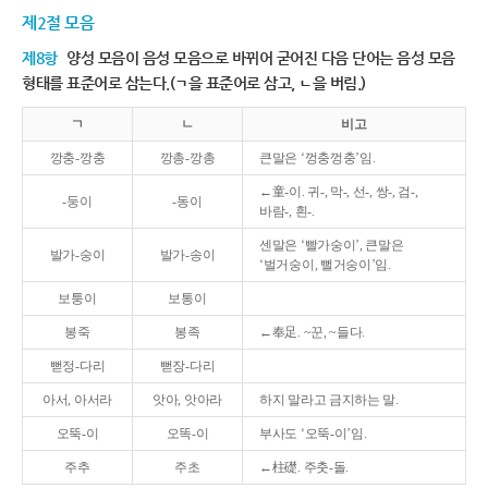
제2절 모음
제8항
양성 모음이 음성 모음으로 바뀌어 굳어진 다음 단어는 음성 모음
형태를 표준어로 삼는다.(ㄱ을 표준어로 삼고, ㄴ을 버림.)
ㄱ
ㄴ
비고
깡충-깡충
깡총-깡총
큰말은 ‘껑충껑충’임.
←童-이. 귀-, 막-, 선-, 쌍-, 검-,
-둥이
-동이
바람-, 흰-.
센말은 ‘빨가숭이’, 큰말은
발가-숭이
발가-송이
‘벌거숭이, 뻘거숭이’임.
보퉁이
보통이
봉죽
봉족
←奉足. ~꾼, ~들다.
뻗정-다리
뻗장-다리
아서, 아서라
앗아, 앗아라
하지 말라고 금지하는 말.
오뚝-이
오똑-이
부사도 ‘오뚝-이’임.
주추
주초
←柱礎. 주춧-돌.