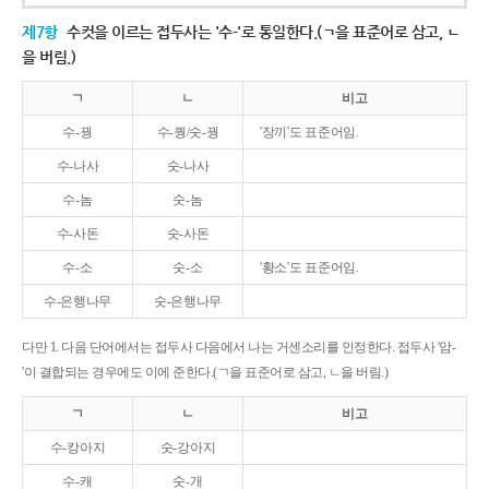
제7항
수컷을 이르는 접두사는 '수-'로 통일한다.(ㄱ을 표준어로 삼고, ㄴ
을 버림.)
ㄱ
ㄴ
비고
수-꿩
수-퀑/숫-꿩
'장끼'도 표준어임.
수-나사
숫-나사
수-놈
숫-놈
수-사돈
숫-사돈
수-소
숫-소
'황소'도 표준어임.
수-은행나무
숫-은행나무
다만 1. 다음 단어에서는 접두사 다음에서 나는 거센소리를 인정한다. 접두사 '암-
'이 결합되는 경우에도 이에 준한다.(ㄱ을 표준어로 삼고, ㄴ을 버림.)
ㄱ
ㄴ
비고
수-캉아지
숫-강아지
수-캐
숫-개