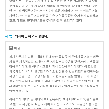
종이 사전 “표준국어대사전”을 바탕으로 한 것으로, 현재에도 계속 수정·
보완 중이다. 여기에서 방대한 어휘의 표준어형을 확인할 수 있다. 그뿐
만 아니라 국립국어원에서는 시간의 흐름에 따라 과거에는 비표준어였
지만 현재에는 표준어로 인정될 만한 어휘를 꾸준히 추가하여 발표하고
있고, 이 또한 인터넷판 “표준국어대사전”에 반영되어 있다.
제2항
외래어는 따로 사정한다.
해설
세계 각국과의 교류가 활발해짐에 따라 물밀 듯이 쏟아져 들어오는 외국
의 말은 지속적으로 조사하여 국어의 일부로 수용할 것인가의 여부를 결
정해 주어야 할 뿐 아니라, 그 표기 역시 결정해 주어야 한다. 이 조항은
외국의 말이 국어의 일부인 외래어로 인정될 수 있는 것인지를 결정하는
사정 작업을 표준어 규정과는 별도로 한다는 사실을 밝힌 것이다. 표준어
를 사정하는 데에는 사회적, 시대적, 지역적 기준을 적용하지만 외래어를
사정하는 데에는 그러한 기준을 적용하기 어렵기 때문에 이 조항을 따로
마련한 것이다.
이에 따라 외래어는 외래어 표기법(문체부 고시 제2017-14호)을 기준으
로 별도로 사정한다. 다만 외래어 표기법의 ‘외래어’가 고유 명사를 포함