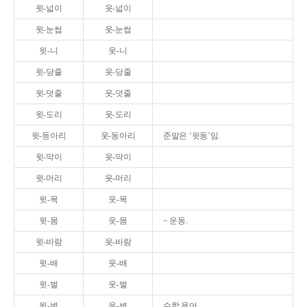
윗-넓이
웃-넓이
윗-눈썹
웃-눈썹
윗-니
웃-니
윗-당줄
웃-당줄
윗-덧줄
웃-덧줄
윗-도리
웃-도리
윗-동아리
웃-동아리
준말은 ‘윗동’임.
윗-막이
웃-막이
윗-머리
웃-머리
윗-목
웃-목
윗-몸
웃-몸
~ 운동.
윗-바람
웃-바람
윗-배
웃-배
윗-벌
웃-벌
윗-변
웃-변
수학 용어.