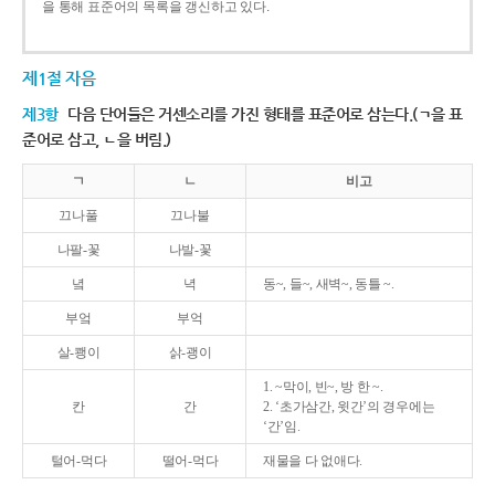
을 통해 표준어의 목록을 갱신하고 있다.
제1절 자음
제3항
다음 단어들은 거센소리를 가진 형태를 표준어로 삼는다.(ㄱ을 표
준어로 삼고, ㄴ을 버림.)
ㄱ
ㄴ
비고
끄나풀
끄나불
나팔-꽃
나발-꽃
녘
녁
동~, 들~, 새벽~, 동틀 ~.
부엌
부억
살-쾡이
삵-괭이
1. ~막이, 빈~, 방 한 ~.
칸
간
2. ‘초가삼간, 윗간’의 경우에는
‘간’임.
털어-먹다
떨어-먹다
재물을 다 없애다.