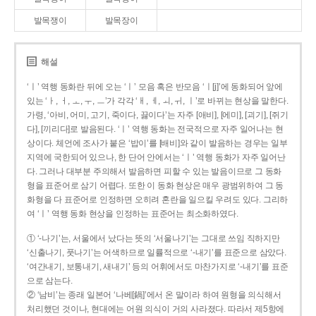
발목쟁이
발목장이
해설
‘ㅣ’ 역행 동화란 뒤에 오는 ‘ㅣ’ 모음 혹은 반모음 ‘ㅣ[j]’에 동화되어 앞에
있는 ‘ㅏ, ㅓ, ㅗ, ㅜ, ㅡ’가 각각 ‘ㅐ, ㅔ, ㅚ, ㅟ, ㅣ’로 바뀌는 현상을 말한다.
가령, ‘아비, 어미, 고기, 죽이다, 끓이다’는 자주 [애비], [에미], [괴기], [쥐기
다], [끼리다]로 발음된다. ‘ㅣ’ 역행 동화는 전국적으로 자주 일어나는 현
상이다. 체언에 조사가 붙은 ‘밥이’를 [배비]와 같이 발음하는 경우는 일부
지역에 국한되어 있으나, 한 단어 안에서는 ‘ㅣ’ 역행 동화가 자주 일어난
다. 그러나 대부분 주의해서 발음하면 피할 수 있는 발음이므로 그 동화
형을 표준어로 삼기 어렵다. 또한 이 동화 현상은 매우 광범위하여 그 동
화형을 다 표준어로 인정하면 오히려 혼란을 일으킬 우려도 있다. 그리하
여 ‘ㅣ’ 역행 동화 현상을 인정하는 표준어는 최소화하였다.
① ‘-나기’는, 서울에서 났다는 뜻의 ‘서울나기’는 그대로 쓰임 직하지만
‘신출나기, 풋나기’는 어색하므로 일률적으로 ‘-내기’를 표준으로 삼았다.
‘여간내기, 보통내기, 새내기’ 등의 어휘에서도 마찬가지로 ‘-내기’를 표준
으로 삼는다.
② ‘남비’는 종래 일본어 ‘나베[鍋]’에서 온 말이라 하여 원형을 의식해서
처리했던 것이나, 현대에는 어원 의식이 거의 사라졌다. 따라서 제5항에