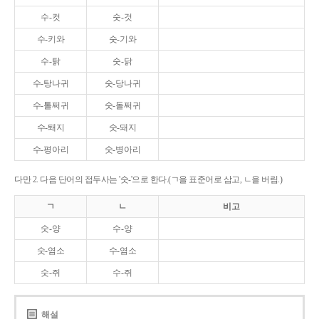
수-컷
숫-것
수-키와
숫-기와
수-탉
숫-닭
수-탕나귀
숫-당나귀
수-톨쩌귀
숫-돌쩌귀
수-퇘지
숫-돼지
수-평아리
숫-병아리
다만 2. 다음 단어의 접두사는 '숫-'으로 한다.(ㄱ을 표준어로 삼고, ㄴ을 버림.)
ㄱ
ㄴ
비고
숫-양
수-양
숫-염소
수-염소
숫-쥐
수-쥐
해설