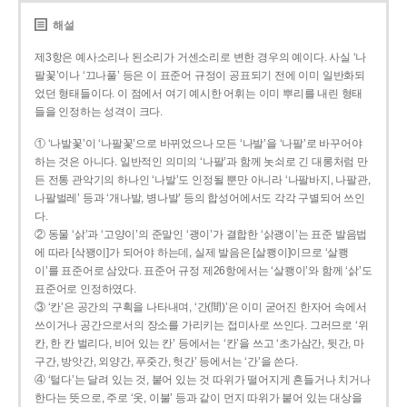
해설
제3항은 예사소리나 된소리가 거센소리로 변한 경우의 예이다. 사실 ‘나
팔꽃’이나 ‘끄나풀’ 등은 이 표준어 규정이 공표되기 전에 이미 일반화되
었던 형태들이다. 이 점에서 여기 예시한 어휘는 이미 뿌리를 내린 형태
들을 인정하는 성격이 크다.
① ‘나발꽃’이 ‘나팔꽃’으로 바뀌었으나 모든 ‘나발’을 ‘나팔’로 바꾸어야
하는 것은 아니다. 일반적인 의미의 ‘나팔’과 함께 놋쇠로 긴 대롱처럼 만
든 전통 관악기의 하나인 ‘나발’도 인정될 뿐만 아니라 ‘나팔바지, 나팔관,
나팔벌레’ 등과 ‘개나발, 병나발’ 등의 합성어에서도 각각 구별되어 쓰인
다.
② 동물 ‘삵’과 ‘고양이’의 준말인 ‘괭이’가 결합한 ‘삵괭이’는 표준 발음법
에 따라 [삭꽹이]가 되어야 하는데, 실제 발음은 [살쾡이]이므로 ‘살쾡
이’를 표준어로 삼았다. 표준어 규정 제26항에서는 ‘살쾡이’와 함께 ‘삵’도
표준어로 인정하였다.
③ ‘칸’은 공간의 구획을 나타내며, ‘간(間)’은 이미 굳어진 한자어 속에서
쓰이거나 공간으로서의 장소를 가리키는 접미사로 쓰인다. 그러므로 ‘위
칸, 한 칸 벌리다, 비어 있는 칸’ 등에서는 ‘칸’을 쓰고 ‘초가삼간, 뒷간, 마
구간, 방앗간, 외양간, 푸줏간, 헛간’ 등에서는 ‘간’을 쓴다.
④ ‘털다’는 달려 있는 것, 붙어 있는 것 따위가 떨어지게 흔들거나 치거나
한다는 뜻으로, 주로 ‘옷, 이불’ 등과 같이 먼지 따위가 붙어 있는 대상을