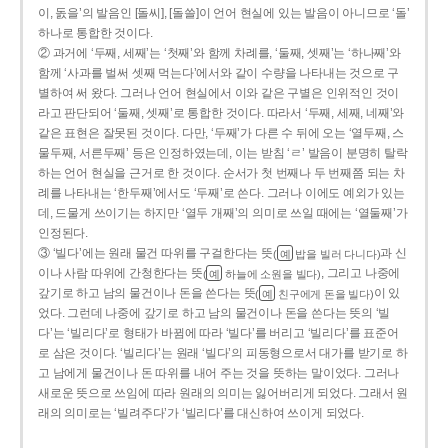
이, 돐을’의 발음인 [돌씨], [돌쓸]이 언어 현실에 있는 발음이 아니므로 ‘돌’
하나로 통합한 것이다.
② 과거에 ‘두째, 세째’는 ‘첫째’와 함께 차례를, ‘둘째, 셋째’는 ‘하나째’와
함께 ‘사과를 벌써 셋째 먹는다’에서와 같이 수량을 나타내는 것으로 구
별하여 써 왔다. 그러나 언어 현실에서 이와 같은 구별은 인위적인 것이
라고 판단되어 ‘둘째, 셋째’로 통합한 것이다. 따라서 ‘두째, 세째, 네째’와
같은 표현은 잘못된 것이다. 다만, ‘두째’가 다른 수 뒤에 오는 ‘열두째, 스
물두째, 서른두째’ 등은 인정하였는데, 이는 받침 ‘ㄹ’ 발음이 분명히 탈락
하는 언어 현실을 근거로 한 것이다. 순서가 첫 번째나 두 번째쯤 되는 차
례를 나타내는 ‘한두째’에서도 ‘두째’로 쓴다. 그러나 이에도 예외가 있는
데, 드물게 쓰이기는 하지만 ‘열두 개째’의 의미로 쓰일 때에는 ‘열둘째’가
인정된다.
③ ‘빌다’에는 원래 물건 따위를 구걸한다는 뜻
과 신
(
밥을 빌러 다니다)
예
이나 사람 따위에 간청한다는 뜻
, 그리고 나중에
(
하늘에 소원을 빌다)
예
갚기로 하고 남의 물건이나 돈을 쓴다는 뜻
이 있
(
친구에게 돈을 빌다)
예
었다. 그런데 나중에 갚기로 하고 남의 물건이나 돈을 쓴다는 뜻의 ‘빌
다’는 ‘빌리다’로 형태가 바뀜에 따라 ‘빌다’를 버리고 ‘빌리다’를 표준어
로 삼은 것이다. ‘빌리다’는 원래 ‘빌다’의 피동형으로서 대가를 받기로 하
고 남에게 물건이나 돈 따위를 내어 주는 것을 뜻하는 말이었다. 그러나
새로운 뜻으로 쓰임에 따라 원래의 의미는 잃어버리게 되었다. 그래서 원
래의 의미로는 ‘빌려주다’가 ‘빌리다’를 대신하여 쓰이게 되었다.