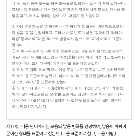
ㅘ, ㅝ’ 등의 원순 모음을 평순 모음으로 발음하는 일은 더 흔히 일어난다.
그러나 이 조항에서 다룬 단어들은 표준어 지역에서도 모음의 단순화 과
정을 겪고, 애초의 형태는 들어 보기 어렵게 된 것들이다.
① 사용 빈도가 높은 ‘괴퍅하다’는 ‘괴팍하다’로 발음이 바뀌었으므로 바
뀐 발음 ‘팍’을 인정하였다. 그러나 사용 빈도가 낮은 ‘강퍅하다, 퍅하다,
퍅성’ 등에서의 ‘퍅’은 ‘팍’으로 발음되지 않으므로 ‘퍅’이 아직도 표준어
형이다.
② ‘미류나무’는 버드나무의 한 종류이므로 ‘미류’는 어원적으로 분명히
버드나무의 의미를 담고 있는 ‘미류(美柳)’인데 이제 ‘미류’라고 발음하는
경우가 거의 없기 때문에 ‘미루나무’를 표준어로 삼았다.
③ ‘여느’도 원래 ‘여늬’였으나 이중 모음 ‘ㅢ’가 단모음 ‘ㅡ’로 변하였으므
로 ‘여느’를 표준어로 삼았다. ‘늬나노’의 ‘늬’도 언어 현실에서 [니]로 소리
나므로 ‘니나노’를 표준어로 삼는다.
④ ‘으례’ 역시 원래 ‘의례(依例)’에서 ‘으례’가 되었던 것인데 ‘례’의 발음
이 ‘레’로 바뀌었으므로 ‘으레’를 표준어로 삼았다. 한편 부사 ‘으레’에 다
시 ‘-이/-히’가 붙은 ‘으레이, 으레히’가 같은 뜻으로 쓰이는 일이 많은데,
이는 인정하지 않는다.
제11항
다음 단어에서는 모음의 발음 변화를 인정하여, 발음이 바뀌어
굳어진 형태를 표준어로 삼는다.(ㄱ을 표준어로 삼고, ㄴ을 버림.)