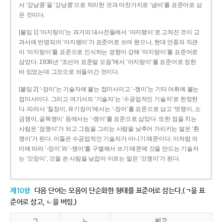
서 ‘강남콩’을 ‘강낭콩’으로 처리한 것과 마찬가지로 ‘냄비’를 표준어로 삼
은 것이다.
[붙임 1] ‘아지랑이’는 과거의 대사전들에서 ‘아지랭이’로 고쳐진 것이 교
과서에 반영되어 ‘아지랭이’가 표준어로 쓰여 왔으나, 현대 언중의 직관
이 ‘아지랑이’를 표준으로 인식하는 경향이 강해 ‘아지랑이’를 표준어로
삼았다. 1936년 “조선어 표준말 모음”에서 ‘아지랑이’를 표준어로 정한
바 있었는데 그것으로 되돌아간 것이다.
[붙임 2] ‘-장이’는 기술자에 붙는 접미사이고 ‘-쟁이’는 기타 어휘에 붙는
접미사이다. 그리고 여기서의 ‘기술자’는 ‘수공업적인 기술자’로 한정한
다. 따라서 ‘칠장이, 유기장이’에서는 ‘-장이’를 표준으로 삼고 ‘멋쟁이, 소
금쟁이, 골목쟁이’ 등에서는 ‘-쟁이’를 표준으로 삼았다. 또한 점을 치는
사람은 ‘점쟁이’가 되고 그림을 그리는 사람을 낮추어 가리키는 말은 ‘환
쟁이’가 된다. 이들은 수공업적인 기술자가 아니기 때문이다. 이처럼 의
미에 따라 ‘-장이’와 ‘-쟁이’를 구별해서 쓰기 때문에 갓을 만드는 기술자
는 ‘갓장이’, 갓을 쓴 사람을 낮잡아 이르는 말은 ‘갓쟁이’가 된다.
제10항
다음 단어는 모음이 단순화한 형태를 표준어로 삼는다.(ㄱ을 표
준어로 삼고, ㄴ을 버림.)
ㄱ
ㄴ
비고