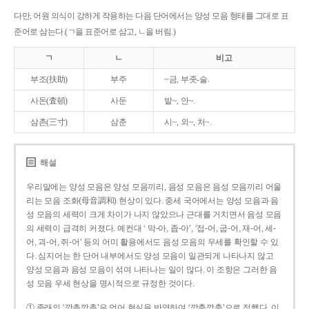
다만, 어원 의식이 강하게 작용하는 다음 단어에서는 양성 모음 형태를 그대로 표
준어로 삼는다.(ㄱ을 표준어로 삼고, ㄴ을 버림.)
ㄱ
ㄴ
비고
부조(扶助)
부주
~금, 부좃-술.
사돈(査頓)
사둔
밭~, 안~.
삼촌(三寸)
삼춘
시~, 외~, 처~.
해설
우리말에는 양성 모음은 양성 모음끼리, 음성 모음은 음성 모음끼리 어울
리는 모음 조화(母音調和) 현상이 있다. 중세 국어에서는 양성 모음과 음
성 모음의 세력이 크게 차이가 나지 않았으나 근대를 거치면서 음성 모음
의 세력이 급격히 커졌다. 예컨대 ‘ 막-아, 좁-아’, ‘접-어, 굽-어, 재-어, 세-
어, 괴-어, 쥐-어’ 등의 어미 활용에서도 음성 모음의 우세를 확인할 수 있
다. 심지어는 한 단어 내부에서도 양성 모음이 일관되게 나타나지 않고
양성 모음과 음성 모음이 섞여 나타나는 일이 많다. 이 조항은 그러한 음
성 모음 우세 현상을 명시적으로 규정한 것이다.
① 종래의 ‘깡총깡총’은 언어 현실을 반영하여 ‘깡충깡충’으로 정했다. 이