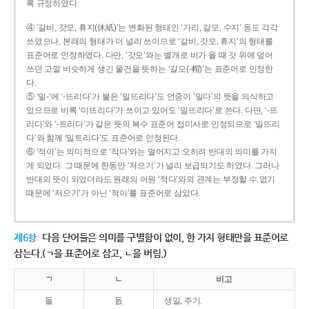
록 규정하였다.
④ ‘갈비, 갓모, 휴지(休紙)’는 변화된 형태인 ‘가리, 갈모, 수지’ 등도 각각
쓰였으나, 본래의 형태가 더 널리 쓰이므로 ‘갈비, 갓모, 휴지’의 형태를
표준어로 인정하였다. 다만, ‘갓모’와는 별개로 비가 올 때 갓 위에 덮어
쓰던 고깔 비슷하게 생긴 물건을 뜻하는 ‘갈모(-帽)’는 표준어로 인정한
다.
⑤ ‘밀-’에 ‘-뜨리다’가 붙은 ‘밀뜨리다’도 언중이 ‘밀다’의 뜻을 의식하고
있으므로 비록 ‘미뜨리다’가 쓰이고 있어도 ‘밀뜨리다’로 쓴다. 다만, ‘-뜨
리다’와 ‘-트리다’가 같은 뜻의 복수 표준어 접미사로 인정되므로 ‘밀뜨리
다’와 함께 ‘밀트리다’도 표준어로 인정된다.
⑥ ‘적이’는 의미적으로 ‘적다’와는 멀어지고 오히려 반대의 의미를 가지
게 되었다. 그 때문에 한동안 ‘저으기’가 널리 보급되기도 하였다. 그러나
반대의 뜻이 되었더라도 원래의 어원 ‘적다’와의 관계는 부정할 수 없기
때문에 ‘저으기’가 아닌 ‘적이’를 표준어로 삼았다.
제6항
다음 단어들은 의미를 구별함이 없이, 한 가지 형태만을 표준어로
삼는다.(ㄱ을 표준어로 삼고, ㄴ을 버림.)
ㄱ
ㄴ
비고
돌
돐
생일, 주기.