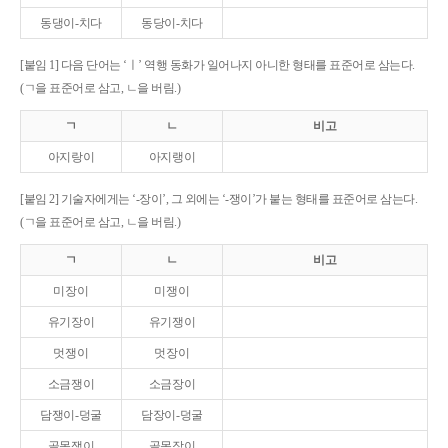
동댕이-치다
동당이-치다
[붙임 1] 다음 단어는 ‘ㅣ’ 역행 동화가 일어나지 아니한 형태를 표준어로 삼는다.
(ㄱ을 표준어로 삼고, ㄴ을 버림.)
ㄱ
ㄴ
비고
아지랑이
아지랭이
[붙임 2] 기술자에게는 ‘-장이’, 그 외에는 ‘-쟁이’가 붙는 형태를 표준어로 삼는다.
(ㄱ을 표준어로 삼고, ㄴ을 버림.)
ㄱ
ㄴ
비고
미장이
미쟁이
유기장이
유기쟁이
멋쟁이
멋장이
소금쟁이
소금장이
담쟁이-덩굴
담장이-덩굴
골목쟁이
골목장이