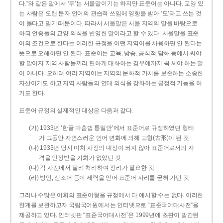
다.”와 같은 말에서 ‘두’는 서울말이기는 하지만 표준어는 아니다. 교양 있
는 사람은 오랜 문자 언어의 관습적 쓰임에 영향을 받아 ‘도’라고 쓰는 것
이 옳다고 믿기 때문이다. 따라서 서울말은 서울 지역의 말을 바탕으로
하되 언중들의 교양 의식을 반영한 말이라고 할 수 있다. 서울말을 표준
어의 조건으로 한다는 이러한 규정을 어떤 지역어를 사용하면 안 된다는
뜻으로 오해하면 안 된다. 표준어는 교육, 방송, 공식적 담화 등에서 써야
할 말이지 지역 사람들끼리 편하게 대화하는 경우에까지 꼭 써야 하는 말
이 아니다. 오히려 여러 지역어는 지역의 문화적 가치를 보존하는 소중한
자산이기도 하고 지역 사람들의 연대 의식을 강화하는 긍정적 기능을 하
기도 한다.
표준어 규정의 실제적인 대상은 다음과 같다.
(가) 1933년 ‘한글 마춤법 통일안’에서 표준어로 규정하였던 형태
가 그동안 자연스러운 언어 변화에 의해 고형(古形)이 된 것
(나) 1933년 당시 미처 사정의 대상이 되지 않아 표준어로서의 자
격을 인정받을 기회가 없었던 것
(다) 각 사전에서 달리 처리하여 정리가 필요한 것
(라) 방언, 신조어 등이 세력을 얻어 표준어 자리를 굳혀 가던 것
그러나 수많은 어휘의 표준어형을 규정에서 다 예시할 수는 없다. 이러한
한계를 보완하고자 국립국어원에서는 인터넷으로 “표준국어대사전”을
제공하고 있다. 인터넷판 “표준국어대사전”은 1999년에 초판이 발간된