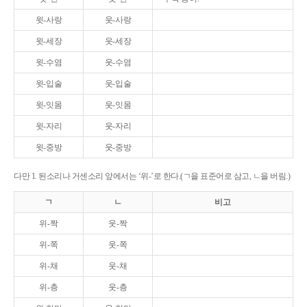
윗-사랑
웃-사랑
윗-세장
웃-세장
윗-수염
웃-수염
윗-입술
웃-입술
윗-잇몸
웃-잇몸
윗-자리
웃-자리
윗-중방
웃-중방
다만 1. 된소리나 거센소리 앞에서는 ‘위-’로 한다.(ㄱ을 표준어로 삼고, ㄴ을 버림.)
ㄱ
ㄴ
비고
위-짝
웃-짝
위-쪽
웃-쪽
위-채
웃-채
위-층
웃-층