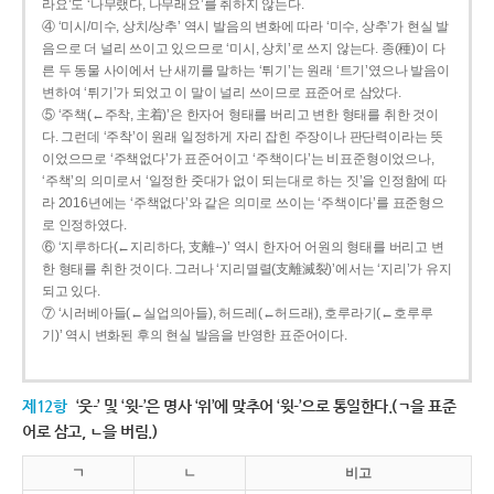
라요’도 ‘나무랬다, 나무래요’를 취하지 않는다.
④ ‘미시/미수, 상치/상추’ 역시 발음의 변화에 따라 ‘미수, 상추’가 현실 발
음으로 더 널리 쓰이고 있으므로 ‘미시, 상치’로 쓰지 않는다. 종(種)이 다
른 두 동물 사이에서 난 새끼를 말하는 ‘튀기’는 원래 ‘트기’였으나 발음이
변하여 ‘튀기’가 되었고 이 말이 널리 쓰이므로 표준어로 삼았다.
⑤ ‘주책(←주착, 主着)’은 한자어 형태를 버리고 변한 형태를 취한 것이
다. 그런데 ‘주착’이 원래 일정하게 자리 잡힌 주장이나 판단력이라는 뜻
이었으므로 ‘주책없다’가 표준어이고 ‘주책이다’는 비표준형이었으나,
‘주책’의 의미로서 ‘일정한 줏대가 없이 되는대로 하는 짓’을 인정함에 따
라 2016년에는 ‘주책없다’와 같은 의미로 쓰이는 ‘주책이다’를 표준형으
로 인정하였다.
⑥ ‘지루하다(←지리하다, 支離--)’ 역시 한자어 어원의 형태를 버리고 변
한 형태를 취한 것이다. 그러나 ‘지리멸렬(支離滅裂)’에서는 ‘지리’가 유지
되고 있다.
⑦ ‘시러베아들(←실업의아들), 허드레(←허드래), 호루라기(←호루루
기)’ 역시 변화된 후의 현실 발음을 반영한 표준어이다.
제12항
‘웃-’ 및 ‘윗-’은 명사 ‘위’에 맞추어 ‘윗-’으로 통일한다.(ㄱ을 표준
어로 삼고, ㄴ을 버림.)
ㄱ
ㄴ
비고