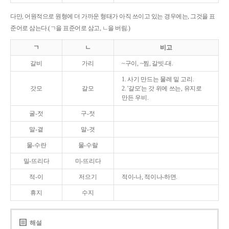
다만, 어원적으로 원형에 더 가까운 형태가 아직 쓰이고 있는 경우에는, 그것을 표
준어로 삼는다.(ㄱ을 표준어로 삼고, ㄴ을 버림.)
ㄱ
ㄴ
비고
갈비
가리
~구이, ~찜, 갈빗-대.
1. 사기 만드는 물레 밑 고리.
갓모
갈모
2. '갈모'는 갓 위에 쓰는, 유지로
만든 우비.
굴-젓
구-젓
말-곁
말-겻
물-수란
물-수랄
밀-뜨리다
미-뜨리다
적-이
저으기
적이-나, 적이나-하면.
휴지
수지
해설