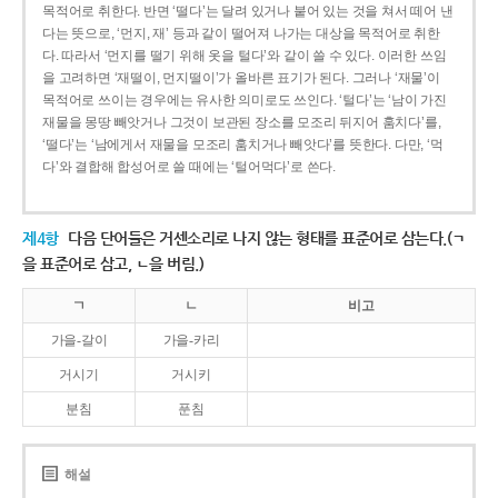
목적어로 취한다. 반면 ‘떨다’는 달려 있거나 붙어 있는 것을 쳐서 떼어 낸
다는 뜻으로, ‘먼지, 재’ 등과 같이 떨어져 나가는 대상을 목적어로 취한
다. 따라서 ‘먼지를 떨기 위해 옷을 털다’와 같이 쓸 수 있다. 이러한 쓰임
을 고려하면 ‘재떨이, 먼지떨이’가 올바른 표기가 된다. 그러나 ‘재물’이
목적어로 쓰이는 경우에는 유사한 의미로도 쓰인다. ‘털다’는 ‘남이 가진
재물을 몽땅 빼앗거나 그것이 보관된 장소를 모조리 뒤지어 훔치다’를,
‘떨다’는 ‘남에게서 재물을 모조리 훔치거나 빼앗다’를 뜻한다. 다만, ‘먹
다’와 결합해 합성어로 쓸 때에는 ‘털어먹다’로 쓴다.
제4항
다음 단어들은 거센소리로 나지 않는 형태를 표준어로 삼는다.(ㄱ
을 표준어로 삼고, ㄴ을 버림.)
ㄱ
ㄴ
비고
가을-갈이
가을-카리
거시기
거시키
분침
푼침
해설