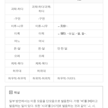
괴퍅-하다/괴팩-
괴팍-하다
하다
-구먼
-구면
미루-나무
미류-나무
←美柳~.
미륵
미력
←彌勒. ~보살, ~불, 돌~.
여느
여늬
온-달
왼-달
만 한 달.
으레
으례
케케-묵다
켸켸-묵다
허우대
허위대
허우적-허우적
허위적-허위적
허우적-거리다.
해설
일부 방언에서는 이중 모음을 단모음으로 발음한다. 가령 ‘벼’를 [베]라고
발음하는 일이 있다. 또한 ‘사과’를 [사가]로 발음하는 것과 같이 ‘ㅚ, ㅟ,