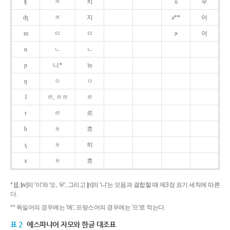
ʧ
ㅊ
치
u
우
ʤ
ㅈ
지
ə**
어
m
ㅁ
ㅁ
ɚ
어
n
ㄴ
ㄴ
ɲ
니*
뉴
ŋ
ㅇ
ㅇ
l
ㄹ, ㄹㄹ
ㄹ
r
ㄹ
르
h
ㅎ
흐
ç
ㅎ
히
x
ㅎ
흐
* [j], [w]의 '이'와 '오, 우', 그리고 [ɲ]의 '니'는 모음과 결합할 때 제3장 표기 세칙에 따른
다.
** 독일어의 경우에는 '에', 프랑스어의 경우에는 '으'로 적는다.
표 2
에스파냐어 자모와 한글 대조표