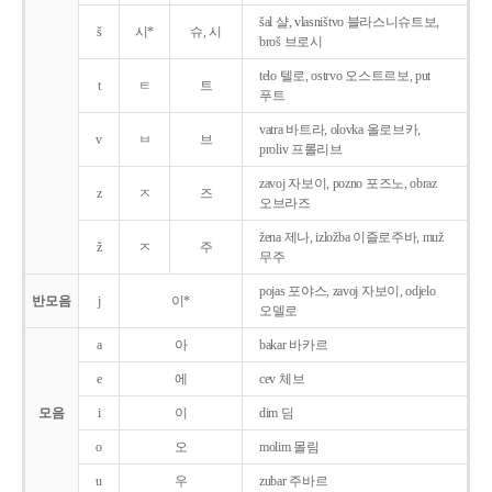
šal 샬, vlasništvo 블라스니슈트보,
š
시*
슈, 시
broš 브로시
telo 텔로, ostrvo 오스트르보, put
t
ㅌ
트
푸트
vatra 바트라, olovka 올로브카,
v
ㅂ
브
proliv 프롤리브
zavoj 자보이, pozno 포즈노, obraz
z
ㅈ
즈
오브라즈
žena 제나, izložba 이즐로주바, muž
ž
ㅈ
주
무주
pojas 포야스, zavoj 자보이, odjelo
반모음
j
이*
오델로
a
아
bakar 바카르
e
에
cev 체브
모음
i
이
dim 딤
o
오
molim 몰림
u
우
zubar 주바르