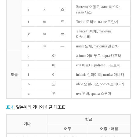
Sorrento 소렌토, asma 아스마,
s
ㅅ
스
sasso 사소
t
ㅌ
트
Torino 토리노, tranne 트란네
Vivace 비바체, manovra
v
ㅂ
브
마노브라
z
ㅊ
―
nozze 노체, mancanza 만칸차
a
아
abituro 아비투로, capra 카프라
e
에
erta 에르타, padrone 파드로네
모음
i
이
infamia 인파미아, manica 마니카
o
오
oblio 오블리오, poetica 포에티카
u
우
uva 우바, spuma 스푸마
표 4
일본어의 가나와 한글 대조표
한글
가나
어두
어중ㆍ어말