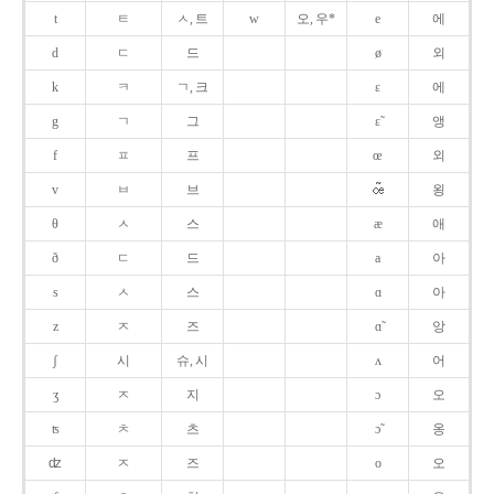
t
ㅌ
ㅅ, 트
w
오, 우*
e
에
d
ㄷ
드
ø
외
k
ㅋ
ㄱ, 크
ɛ
에
g
ㄱ
그
ɛ̃
앵
f
ㅍ
프
œ
외
v
ㅂ
브
욍
θ
ㅅ
스
æ
애
ð
ㄷ
드
a
아
s
ㅅ
스
ɑ
아
z
ㅈ
즈
ɑ̃
앙
ʃ
시
슈, 시
ʌ
어
ʒ
ㅈ
지
ɔ
오
ʦ
ㅊ
츠
ɔ̃
옹
ʣ
ㅈ
즈
o
오