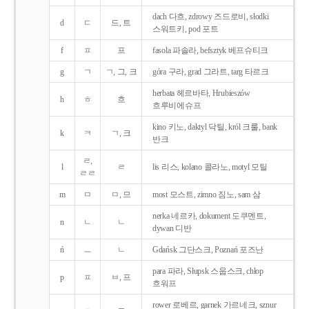
dach 다흐, zdrowy 즈드로비, słodki
d
ㄷ
드, 트
스워트키, pod 포트
f
ㅍ
프
fasola 파솔라, befsztyk 베프슈티크
g
ㄱ
ㄱ, 그, 크
góra 구라, grad 그라트, targ 타르크
herbata 헤르바타, Hrubieszów
h
ㅎ
흐
흐루비에슈프
kino 키노, daktyl 닥틸, król 크룰, bank
k
ㅋ
ㄱ, 크
반크
ㄹ,
l
ㄹ
lis 리스, kolano 콜라노, motyl 모틸
ㄹㄹ
m
ㅁ
ㅁ, 므
most 모스트, zimno 짐노, sam 삼
nerka 네르카, dokument 도쿠멘트,
n
ㄴ
ㄴ
dywan 디반
ń
ㅡ
ㄴ
Gdańsk 그단스크, Poznań 포즈난
para 파라, Słupsk 스웁스크, chłop
p
ㅍ
ㅂ, 프
흐워프
rower 로베르, garnek 가르네크, sznur