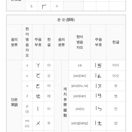
h
ㅎ
운 모 (韻母)
한
어
한어
음의
병
주음
한
음의
주음
병음
한글
분류
음
부호
글
분류
부호
자모
자
모
a
아
yai
야이
o
오
yao
(iao)
야오
e
어
you
(iou,
iu)
유
제
치
ê
에
yan
(ian)
옌
단운
류
單韻
齊
yi
이
yin(in)
인
齒
(i)
類
wu
우
yang
(iang)
양
(u)