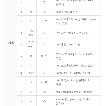
gost 고스트, dugme 두그메, krug
g
ㄱ
그
크루그
h
ㅎ
흐
hitan 히탄, šah 샤흐
korist 코리스트, krug 크루그, jastuk
k
ㅋ
ㄱ, 크
야스투크
ㄹ,
l
ㄹ
levo 레보, balkon 발콘, šal 샬
ㄹㄹ
리*,
자음
lj
ㄹ
ljeto 레토, pasulj 파술
ㄹ리*
malo 말로, mnogo 므노고, osam
m
ㅁ
ㅁ, 므
오삼
n
ㄴ
ㄴ
nos 노스, banka 반카, loman 로만
nj
니*
ㄴ
Njegoš 녜고시, svibanj 스비반
peta 페타, opština 옵슈티나, lep
p
ㅍ
ㅂ, 프
레프
r
ㄹ
르
riba 리바, torba 토르바, mir 미르
sedam 세담, posle 포슬레, glas
s
ㅅ
스
글라스