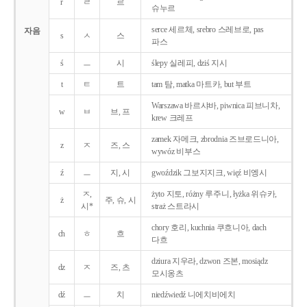
r
ㄹ
르
슈누르
serce 세르체, srebro 스레브로, pas
자음
s
ㅅ
스
파스
ś
ㅡ
시
ślepy 실레피, dziś 지시
t
ㅌ
트
tam 탐, matka 마트카, but 부트
Warszawa 바르샤바, piwnica 피브니차,
w
ㅂ
브, 프
krew 크레프
zamek 자메크, zbrodnia 즈브로드니아,
z
ㅈ
즈, 스
wywóz 비부스
ź
ㅡ
지, 시
gwoździk 그보지지크, więź 비엥시
ㅈ,
żyto 지토, różny 루주니, łyżka 위슈카,
ż
주, 슈, 시
시*
straż 스트라시
chory 호리, kuchnia 쿠흐니아, dach
ch
ㅎ
흐
다흐
dziura 지우라, dzwon 즈본, mosiądz
dz
ㅈ
즈, 츠
모시옹츠
dź
ㅡ
치
niedźwiedź 니에치비에치