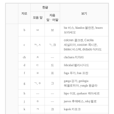
한글
자모
보기
자음
모음 앞
앞ㆍ어말
biz 비스, blandon 블란돈, braceo
b
ㅂ
브
브라세오
colcren 콜크렌, Cecilia
c
ㅋ, ㅅ
ㄱ, 크
세실리아, coccion 콕시온,
bistec 비스텍, dictado 딕타도
ch
ㅊ
―
chicharra 치차라
d
ㄷ
드
felicidad 펠리시다드
f
ㅍ
프
fuga 푸가, fran 프란
ganga 강가, geologia
g
ㄱ, ㅎ
그
헤올로히아, yungla 융글라
h
―
―
hipo 이포, quehacer 케아세르
j
ㅎ
―
jueves 후에베스, reloj 렐로
k
ㅋ
크
kapok 카포크