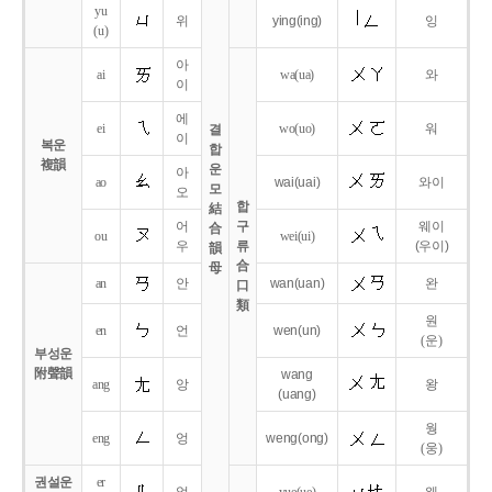
yu
위
ying
(ing)
잉
(u)
아
ai
wa
(ua)
와
이
에
ei
wo
(uo)
워
결
이
복운
합
複韻
운
아
ao
wai
(uai)
와이
모
오
합
結
어
구
웨이
合
ou
wei
(ui)
우
류
(우이)
韻
合
母
an
안
wan
(uan)
완
口
類
원
en
언
wen
(un)
(운)
부성운
附聲韻
wang
ang
앙
왕
(uang)
웡
eng
엉
weng
(ong)
(웅)
권설운
er