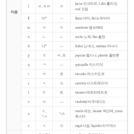
lacrar 라크라르, Lulio 룰리오,
l
ㄹ, ㄹㄹ
ㄹ
ocal 오칼
자음
ll
이*
―
llama 야마, lluvia 유비아
m
ㅁ
ㅁ
membrete 멤브레테
n
ㄴ
ㄴ
noche 노체, flan 플란
ñ
니*
―
ñoñez 뇨녜스, mañana 마냐나
p
ㅍ
ㅂ, 프
pepsina 펩시나, plantón 플란톤
q
ㅋ
―
quisquilla 키스키야
r
ㄹ
르
rascador 라스카도르
s
ㅅ
스
sastreria 사스트레리아
t
ㅌ
트
tetraetro 테트라에트로
v
ㅂ
―
viudedad 비우데다드
ㅅ,
xenón 세논, laxante 락산테, yuxta
x
ㄱ스
ㄱㅅ
육스타
z
ㅅ
스
zagal 사갈, liquidez 리키데스