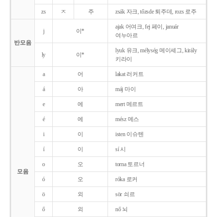
zs
ㅈ
주
zsák 자크, tőzsde 퇴주데, rozs 로주
ajak 어여크, fej 페이, január
j
이*
여누아르
반모음
lyuk 유크, mélység 메이셰그, király
ly
이*
키라이
a
어
lakat 러커트
á
아
máj 마이
e
에
mert 메르트
é
에
mész 메스
i
이
isten 이슈텐
í
이
sí 시
o
오
torna 토르너
모음
ó
오
róka 로커
ö
외
sör 쇠르
ő
외
nő 뇌