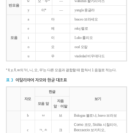
w
오ㆍ우*
―
walkirias 왈키리아스
반모음
y
이*
―
yungla 융글라
a
아
braceo 브라세오
e
에
reloj 렐로
모음
i
이
Lulio 룰리오
o
오
ocal 오칼
u
우
viudedad 비우데다드
* ll, y, ñ, w의 '이, 니, 오, 우'는 다른 모음과 결합할 때 합쳐서 1 음절로 적는다.
표 3
이탈리아어 자모와 한글 대조표
한글
자모
보기
자음
모음 앞
앞ㆍ어말
b
ㅂ
브
Bologna 볼로냐, bravo 브라보
Como 코모, Sicilia 시칠리아,
c
ㅋ, ㅊ
크
Boccaccio 보카치오,