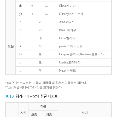
ch
ㅋ
ㅡ
Cheia 케이아
gh
ㄱ
ㅡ
Gheorghe 게오르게
a
아
Arad 아라드
ǎ
어
Bacǎu 바커우
e
에
Elena 엘레나
모음
i
이
pianist 피아니스트
î, â
으
Cîmpina 큼피나, România 로므니아
o
오
Oradea 오라데아
u
우
Nucet 누체트
* ş의 '시'는 뒤따르는 모음과 결합할 때 합쳐서 1 음절로 적는다.
** x는 개별 용례에 따라 한글 표기를 정한다.
표 10
헝가리어 자모와 한글 대조표
한글
자모
보기
모음
자음