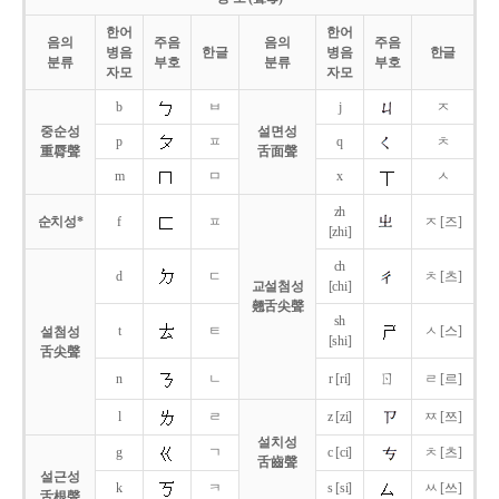
한어
한어
음의
주음
음의
주음
병음
한글
병음
한글
분류
부호
분류
부호
자모
자모
b
ㅂ
j
ㅈ
중순성
설면성
p
ㅍ
q
ㅊ
重脣聲
舌面聲
m
ㅁ
x
ㅅ
zh
순치성*
f
ㅍ
ㅈ [즈]
[zhi]
ch
d
ㄷ
ㅊ [츠]
교설첨성
[chi]
翹舌尖聲
sh
t
ㅌ
ㅅ [스]
설첨성
[shi]
舌尖聲
ㄖ
n
ㄴ
r [ri]
ㄹ [르]
l
ㄹ
z [zi]
ㅉ [쯔]
설치성
g
ㄱ
c [ci]
ㅊ [츠]
舌齒聲
설근성
k
ㅋ
s [si]
ㅆ [쓰]
舌根聲