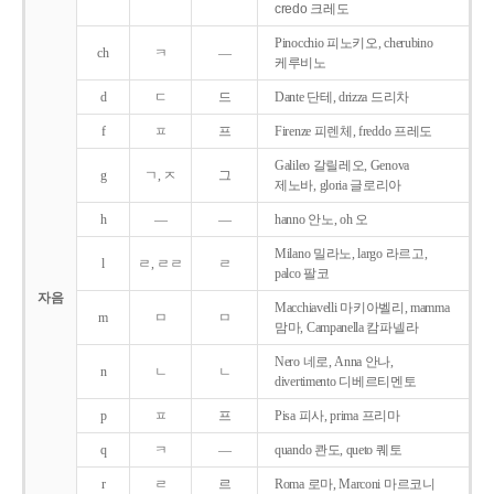
credo 크레도
Pinocchio 피노키오, cherubino
ch
ㅋ
―
케루비노
d
ㄷ
드
Dante 단테, drizza 드리차
f
ㅍ
프
Firenze 피렌체, freddo 프레도
Galileo 갈릴레오, Genova
g
ㄱ, ㅈ
그
제노바, gloria 글로리아
h
―
―
hanno 안노, oh 오
Milano 밀라노, largo 라르고,
l
ㄹ, ㄹㄹ
ㄹ
palco 팔코
자음
Macchiavelli 마키아벨리, mamma
m
ㅁ
ㅁ
맘마, Campanella 캄파넬라
Nero 네로, Anna 안나,
n
ㄴ
ㄴ
divertimento 디베르티멘토
p
ㅍ
프
Pisa 피사, prima 프리마
q
ㅋ
―
quando 콴도, queto 퀘토
r
ㄹ
르
Roma 로마, Marconi 마르코니