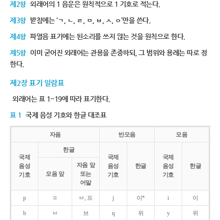
제2항
외래어의 1 음운은 원칙적으로 1 기호로 적는다.
제3항
받침에는 ‘ㄱ, ㄴ, ㄹ, ㅁ, ㅂ, ㅅ, ㅇ’만을 쓴다.
제4항
파열음 표기에는 된소리를 쓰지 않는 것을 원칙으로 한다.
제5항
이미 굳어진 외래어는 관용을 존중하되, 그 범위와 용례는 따로 정
한다.
제2장 표기 일람표
외래어는 표 1~19에 따라 표기한다.
표 1
국제 음성 기호와 한글 대조표
자음
반모음
모음
한글
국제
국제
국제
자음 앞
음성
음성
한글
음성
한글
모음 앞
또는
기호
기호
기호
어말
p
ㅍ
ㅂ, 프
j
이*
i
이
b
ㅂ
브
ɥ
위
y
위