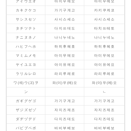
ア イ ウ エ オ
아 이 우 에 오
아 이 우 에 오
カ キ ク ケ コ
가 기 구 게 고
카 키 쿠 케 코
サ シ ス セ ソ
사 시 스 세 소
사 시 스 세 소
タ チ ツ テ ト
다 지 쓰 데 도
타 치 쓰 테 토
ナ ニ ヌ ネ ノ
나 니 누 네 노
나 니 누 네 노
ハ ヒ フ ヘ ホ
하 히 후 헤 호
하 히 후 헤 호
マ ミ ム メ モ
마 미 무 메 모
마 미 무 메 모
ヤ イ ユ エ ヨ
야 이 유 에 요
야 이 유 에 요
ラ リ ル レ ロ
라 리 루 레 로
라 리 루 레 로
ワ (ヰ) ウ (ヱ) ヲ
와 (이) 우 (에) 오
와 (이) 우 (에) 오
ン
ㄴ
ガ ギ グ ゲ ゴ
가 기 구 게 고
가 기 구 게 고
ザ ジ ズ ゼ ゾ
자 지 즈 제 조
자 지 즈 제 조
ダ ヂ ヅ デ ド
다 지 즈 데 도
다 지 즈 데 도
バ ビ ブ ベ ボ
바 비 부 베 보
바 비 부 베 보