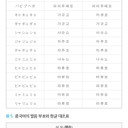
パ ピ プ ペ ポ
파 피 푸 페 포
파 피 푸 페 포
キャ キュ キョ
갸 규 교
캬 큐 쿄
ギャ ギュ ギョ
갸 규 교
갸 규 교
シャ シュ ショ
샤 슈 쇼
샤 슈 쇼
ジャ ジュ ジョ
자 주 조
자 주 조
チャ チュ チョ
자 주 조
차 추 초
ニャ ニュ ニョ
냐 뉴 뇨
냐 뉴 뇨
ヒャ ヒュ ヒョ
햐 휴 효
햐 휴 효
ビャ ビュ ビョ
뱌 뷰 뵤
뱌 뷰 뵤
ピャ ピュ ピョ
퍄 퓨 표
퍄 퓨 표
ミャ ミュ ミョ
먀 뮤 묘
먀 뮤 묘
リャ リュ リョ
랴 류 료
랴 류 료
표 5
중국어의 발음 부호와 한글 대조표
성 모 (聲母)