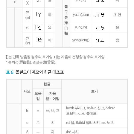
얼
yue
(ue)
웨
*
(r)
촬
ya
구
야
yuan
(uan)
위안
(ia)
류
撮
yo
요
yun
(un)
윈
口
類
ye
예
yong
(iong)
융
(ie)
[ ]는 단독 발음될 경우의 표기임. ( )는 자음이 선행할 경우의 표기임.
* 순치성(脣齒聲), 권설운(捲舌韻).
표 6
폴란드어 자모와 한글 대조표
한글
자모
보기
모음
자음
앞
앞ㆍ어말
burak 부라크, szybko 십코, dobrze
b
ㅂ
ㅂ, 브, 프
도브제, chleb 흘레프
c
ㅊ
츠
cel 첼, Balicki 발리츠키, noc 노츠
ć
ㅡ
치
dać 다치