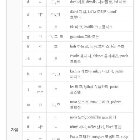
d
ㄷ
드, 트
dech 데흐, divadlo 디바들로, led 레트
d'ábel 댜벨, lod'ka 로티카, hrud'
d'
디*
디, 티
흐루티
f
ㅍ
프
fík 피크, knoflík 크노플리크
g
ㄱ
ㄱ, 그, 크
gramofon 그라모폰
h
ㅎ
흐
hadr 하드르, hmyz 흐미스, bůh 부흐
choditi 호디티, chlapec 흘라페츠, prach
ch
ㅎ
흐
프라흐
kachna 카흐나, nikdy 니크디, padák
k
ㅋ
ㄱ, 크
파다크
ㄹ,
lev 레프, šplhati 슈플하티, postel
l
ㄹ
ㄹㄹ
포스텔
most 모스트, mrak 므라크, podzim
m
ㅁ
ㅁ, 므
포드짐
n
ㄴ
ㄴ
noha 노하, podmínka 포드민카
ň
니*
ㄴ
němý 네미, sáňky 산키, Plzeň 플젠
자음
Praha 프라하, koroptev 코롭테프, strop
p
ㅍ
ㅂ, 프