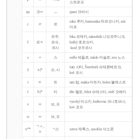
스트로프
qu
크ㅂ
ㅡ
quasi 크바시
ruka 루카, harmonika 하르모니카, mír
r
ㄹ
르
미르
르주,
řeka 르제카, námořník 나모르주니크,
ř
르ㅈ
르슈,
hořký 호르슈키,
르시
kouř 코우르시
s
ㅅ
스
sedlo 세들로, máslo 마슬로, nos 노스
šaty 샤티, Šternberk 슈테른베르크,
š
시*
슈, 시
koš 코시
t
ㅌ
트
tam 탐, matka 마트카, bolest 볼레스트
t'
티*
티
tělo 텔로, štěstí 슈테스티, obět' 오베티
vysoký 비소키, knihovna 크니호브나,
v
ㅂ
브, 프
kov 코프
w
ㅂ
브, 프
ㄱㅅ,
x**
ㄱ스
xerox 제록스, saxofón 삭소폰
ㅈ