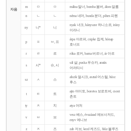
m
ㅁ
ㅁ
málna 말너, bomba 봄버, álom 알롬
자음
n
ㄴ
ㄴ
néma 네머, bunda 분더, pihen 피헨
nyak 녀크, hányszor 하니소르, irány
ny
니*
니
이라니
árpa 아르퍼, csipke 칩케, hónap
p
ㅍ
ㅂ, 프
호너프
r
ㄹ
르
róka 로커, barna 버르너, ár 아르
sál 샬, puska 푸슈카, aratás
s
시*
슈, 시
어러타시
alszik 얼시크, asztal 어스털, húsz
sz
ㅅ
스
후스
ajto 어이토, borotva 보로트버, csont
t
ㅌ
트
촌트
ty
ㅊ
치
atya 어처
vesz 베스, évszázad 에브사저드,
v
ㅂ
브
enyv 에니브
z
ㅈ
즈
zab 저브, kezd 케즈드, blúz 블루즈