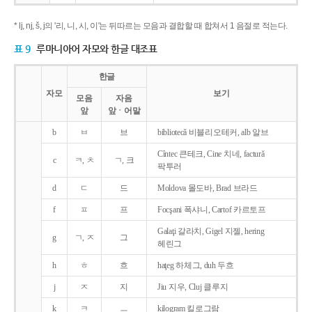
* lj, nj, š, j의 '리, 니, 시, 이'는 뒤따르는 모음과 결합할 때 합쳐서 1 음절로 적는다.
표 9
루마니아어 자모와 한글 대조표
한글
자모
보기
모음
자음
앞
앞ㆍ어말
b
ㅂ
브
bibliotecǎ 비블리오테커, alb 알브
Cîntec 큰테크, Cine 치네, facturǎ
c
ㅋ, ㅊ
ㄱ, 크
팍투러
d
ㄷ
드
Moldova 몰도바, Brad 브라드
f
ㅍ
프
Focşani 폭샤니, Cartof 카르토프
Galaţi 갈라치, Gigel 지젤, hering
g
ㄱ, ㅈ
그
헤린그
h
ㅎ
흐
haţeg 하체그, duh 두흐
j
ㅈ
지
Jiu 지우, Cluj 클루지
k
ㅋ
ㅡ
kilogram 킬로그람