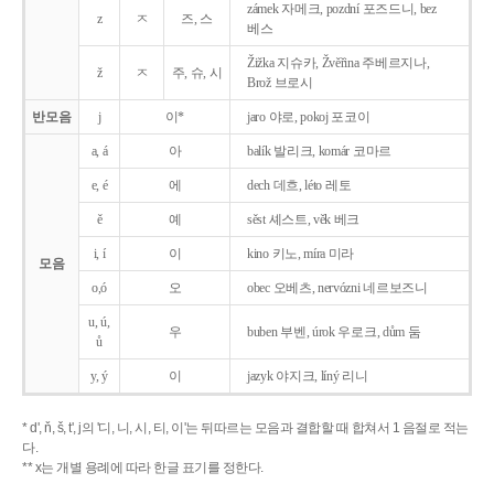
zámek 자메크, pozdní 포즈드니, bez
z
ㅈ
즈, 스
베스
Žižka 지슈카, Žvěřina 주베르지나,
ž
ㅈ
주, 슈, 시
Brož 브로시
반모음
j
이*
jaro 야로, pokoj 포코이
a, á
아
balík 발리크, komár 코마르
e, é
에
dech 데흐, léto 레토
ě
예
sěst 셰스트, věk 베크
i, í
이
kino 키노, míra 미라
모음
o,ó
오
obec 오베츠, nervózni 네르보즈니
u, ú,
우
buben 부벤, úrok 우로크, dům 둠
ů
y, ý
이
jazyk
야지크, líný 리니
* d', ň, š, t', j의 '디, 니, 시, 티, 이'는 뒤따르는 모음과 결합할 때 합쳐서 1 음절로 적는
다.
** x는 개별 용례에 따라 한글 표기를 정한다.