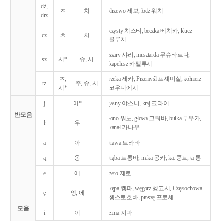
dż,
ㅈ
치
drzewo 제보, łodż 워치
drz
czysty 치스티, beczka 베치카, klucz
cz
ㅊ
치
클루치
szary 샤리, musztarda 무슈타르다,
sz
시*
슈, 시
kapelusz 카펠루시
ㅈ,
rzeka 제카, Przemyśl 프셰미실, kołnierz
rz
주, 슈, 시
시*
코우니에시
j
이*
jasny 야스니, kraj 크라이
반모음
łono 워노, głowa 그워바, bułka 부우카,
ł
우
kanał 카나우
a
아
trawa 트라바
ą̨
옹
trąba 트롱바, mąka 몽카, kąt 콩트, tą 통
e
에
zero 제로
kępa 켕파, węgorz 벵고시, Częstochowa
ę
엥, 에
쳉스토호바, proszę 프로셰
모음
i
이
zima 지마