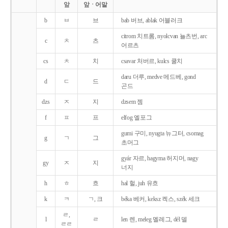
앞
앞ㆍ어말
b
ㅂ
브
bab 버브, ablak 어블러크
citrom 치트롬, nyolcvan 뇰츠번, arc
c
ㅊ
츠
어르츠
cs
ㅊ
치
csavar 처버르, kulcs 쿨치
daru 더루, medve 메드베, gond
d
ㄷ
드
곤드
dzs
ㅈ
지
dzsem 젬
f
ㅍ
프
elfog 엘포그
gumi 구미, nyugta 뉴그터, csomag
g
ㄱ
그
초머그
gyár 자르, hagyma 허지머, nagy
gy
ㅈ
지
너지
h
ㅎ
흐
hal 헐, juh 유흐
k
ㅋ
ㄱ, 크
béka 베커, keksz 켁스, szék 세크
ㄹ,
l
ㄹ
len 렌, meleg 멜레그, dél 델
ㄹㄹ