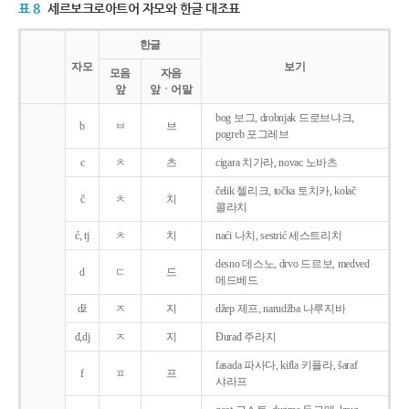
표 8
세르보크로아트어 자모와 한글 대조표
한글
자모
보기
모음
자음
앞
앞ㆍ어말
bog 보그, drobnjak 드로브냐크,
b
ㅂ
브
pogreb 포그레브
c
ㅊ
츠
cigara 치가라, novac 노바츠
čelik 첼리크, točka 토치카, kolač
č
ㅊ
치
콜라치
ć, tj
ㅊ
치
naći 나치, sestrić 세스트리치
desno 데스노, drvo 드르보, medved
d
ㄷ
드
메드베드
dž
ㅈ
지
džep 제프, narudžba 나루지바
đ,dj
ㅈ
지
Ðurađ 주라지
fasada 파사다, kifla 키플라, šaraf
f
ㅍ
프
샤라프