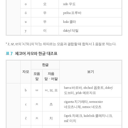
o
오
udo 우도
ó
우
próba 프루바
u
우
kula 쿨라
y
이
daktyl 닥틸
* ż, sz, rz의 '시'와 j의 '이'는 뒤따르는 모음과 결합할 때 합쳐서 1 음절로 적는다.
표 7
체코어 자모와 한글 대조표
한글
자모
보기
모음
자음
앞
앞ㆍ어말
barva 바르바, obchod 옵호트, dobrý
b
ㅂ
ㅂ, 브, 프
도브리, jeřab 예르자프
cigareta 치가레타, nemocnice
c
ㅊ
츠
네모츠니체, nemoc 네모츠
čapek 차페크, kulečnik 쿨레치니크,
č
ㅊ
치
míč 미치