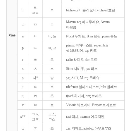
ㄹ,
l
ㄹ
bibliotecǎ 비블리오테커, hotel 호텔
ㄹㄹ
Maramureş 마라무레슈, Avram
m
ㅁ
ㅁ
아브람
자음
n
ㄴ
ㄴ, 느
Nucet 누체트, Bran 브란, pumn 품느
pianist 피아니스트, septembrie
p
ㅍ
ㅂ, 프
셉템브리에, cap 카프
r
ㄹ
르
radio 라디오, dor 도르
s
ㅅ
스
Sibiu 시비우, pas 파스
ş
시*
슈
şag 샤그, Mureş 무레슈
t
ㅌ
트
telefonist 텔레포니스트, bilet 빌레트
ţ
ㅊ
츠
ţigarǎ 치가러, braţ 브라츠
v
ㅂ
브
Victoria 빅토리아, Braşov 브라쇼브
ㄱㅅ,
크스,
x**
taxi 탁시, examen 에그자멘
그ㅈ
ㄱ스
z
ㅈ
즈
ziar 지아르, autobuz 아우토부즈