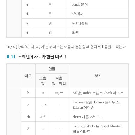
u
우
bunda 분더
ú
우
hús 후시
ü
위
füst 퓌슈트
ű
위
fű 퓌
* ny, s, j, ly의 ‘니, 시, 이, 이’는 뒤따르는 모음과 결합할 때 합쳐서 1 음절로 적는다.
표 11
스웨덴어 자모와 한글 대조표
한글
자모
보기
모음
자음
앞
앞ㆍ어말
b
ㅂ
ㅂ, 브
bal 발, snabbt 스납트, Jacob 야코브
Carlsson 칼손, Celsius 셀시우스,
c
ㅋ, ㅅ
ㄱ
Ericson 에릭손
ch
시*
크
charm 샤름, och 오크
dag 다그, dricka 드리카, Halmstad
d
ㄷ
드
할름스타드