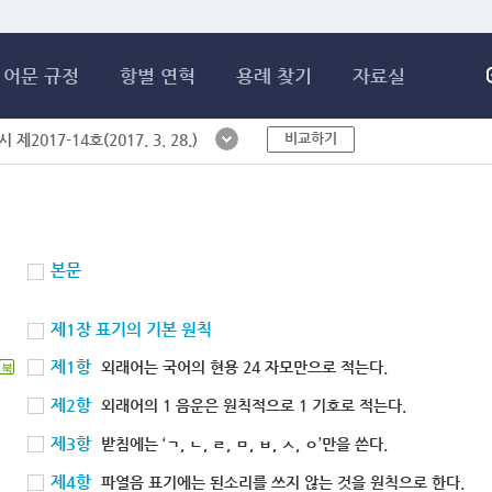
메인콘텐츠 바로가기
어문 규정
항별 연혁
용례 찾기
자료실
비교하기
제2017-14호(2017. 3. 28.)
본문
제1장 표기의 기본 원칙
제1항
외래어는 국어의 현용 24 자모만으로 적는다.
북
제2항
외래어의 1 음운은 원칙적으로 1 기호로 적는다.
제3항
받침에는 ‘ㄱ, ㄴ, ㄹ, ㅁ, ㅂ, ㅅ, ㅇ’만을 쓴다.
제4항
파열음 표기에는 된소리를 쓰지 않는 것을 원칙으로 한다.