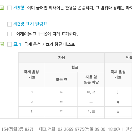
제5항
이미 굳어진 외래어는 관용을 존중하되, 그 범위와 용례는 따로
북
제2장 표기 일람표
외래어는 표 1~19에 따라 표기한다.
표 1
국제 음성 기호와 한글 대조표
북
자음
반
한글
국제 음성
국제 음성
자음 앞
기호
기호
모음 앞
또는 어말
p
ㅍ
ㅂ, 프
j
b
ㅂ
브
ɥ
t
ㅌ
ㅅ, 트
w
d
ㄷ
드
154(방화3동 827)
대표 전화: 02-2669-9775(평일 09:00~18:00)
전송
k
ㅋ
ㄱ, 크