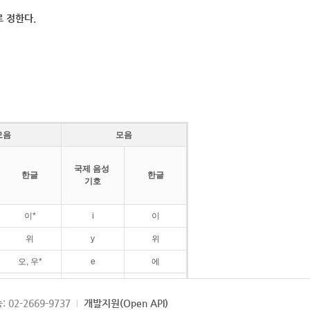
 정한다.
모음
모음
국제 음성
한글
한글
기호
이*
i
이
위
y
위
오, 우*
e
에
ø
외
: 02-2669-9737
개발지원(Open API)
ɛ
에