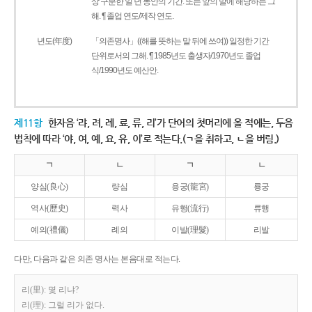
상 구분한 일 년 동안의 기간. 또는 앞의 말에 해당하는 그
해. ¶ 졸업 연도/제작 연도.
년도(年度)
「의존명사」((해를 뜻하는 말 뒤에 쓰여)) 일정한 기간
단위로서의 그해. ¶ 1985년도 출생자/1970년도 졸업
식/1990년도 예산안.
제11항
한자음 ‘랴, 려, 례, 료, 류, 리’가 단어의 첫머리에 올 적에는, 두음
법칙에 따라 ‘야, 여, 예, 요, 유, 이’로 적는다.(ㄱ을 취하고, ㄴ을 버림.)
ㄱ
ㄴ
ㄱ
ㄴ
양심(良心)
량심
용궁(龍宮)
룡궁
역사(歷史)
력사
유행(流行)
류행
예의(禮儀)
례의
이발(理髮)
리발
다만, 다음과 같은 의존 명사는 본음대로 적는다.
리(里): 몇 리냐?
리(理): 그럴 리가 없다.