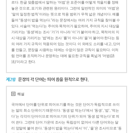
르다. 한글 맞춤법에서 말하는 ‘어법’은 표준어를 어떻게 적을지를 정해
놓은 것으로, 표기와 관련된 원리이다. 그런데 일반적인 의미의 ‘어법’은
‘말의 일정한 법칙’이라는 뜻으로 적용 범위가 무척 넓은 개념이다. 예를
들어 “동생이 밥을 먹는다.”라는 문장에서는 여러 가지 규칙을 찾아볼 수
있다. 서술어 ‘먹는다’는 주어와 목적어가 필요하며, 주어의 지시 대상을
가리키는 ‘동생’에는 조사 ‘가’가 아니라 ‘이’가 붙어야 하고, 목적어의 지
시 대상을 가리키는 ‘밥’에는 조사 ‘를’이 아니라 ‘을’이 붙어야 한다는 등
의 여러 가지 규칙이 적용되어 있는 것이다. 이 외에도 소리를 내고, 단어
를 만들고, 문장을 사용하는 데에는 수없이 많은 규칙이 필요하다. 이처
럼 언어를 조직하거나 운영하는 데에 필요한 규칙을 폭넓게 ‘어법(語
法)’이라고 한다.
제2항
문장의 각 단어는 띄어 씀을 원칙으로 한다.
해설
국어에서 단어를 단위로 띄어쓰기를 하는 것은 단어가 독립적으로 쓰이
는 말의 최소 단위이기 때문이다. ‘동생 밥 먹는다’에서 ‘동생’, ‘밥’, ‘먹는
다’는 각각이 단어이므로 띄어쓰기의 단위가 되어 ‘동생 밥 먹는다’로 띄
어 쓴다. 그런데 단어 가운데 조사는 독립성이 없어서 다른 단어와는 달
리 앞말에 붙여 쓴다. ‘동생이 밥을 먹는다’에서 ‘이’, ‘을’은 조사이므로 ‘동