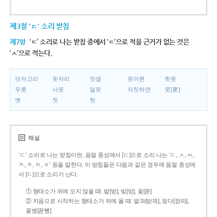
제3절 'ㄷ' 소리 받침
제7항
‘ㄷ’ 소리로 나는 받침 중에서 ‘ㄷ’으로 적을 근거가 없는 것은
‘ㅅ’으로 적는다.
덧저고리
돗자리
엇셈
웃어른
핫옷
무릇
사뭇
얼핏
자칫하면
뭇[衆]
옛
첫
헛
해설
‘ㄷ’ 소리로 나는 받침이란, 음절 종성에서 [ㄷ]으로 소리 나는 ‘ㄷ, ㅅ, ㅆ,
ㅈ, ㅊ, ㅌ, ㅎ’ 등을 말한다. 이 받침들은 다음과 같은 경우에 음절 종성에
서 [ㄷ]으로 소리가 난다.
① 형태소가 뒤에 오지 않을 때: 밭[받], 빚[빋], 꽃[꼳]
② 자음으로 시작하는 형태소가 뒤에 올 때: 밭과[받꽈], 젖다[젇따],
꽃병[꼳뼝]