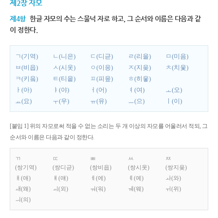
제2장 자모
제4항
한글 자모의 수는 스물넉 자로 하고, 그 순서와 이름은 다음과 같
이 정한다.
ㄱ(기역)
ㄴ(니은)
ㄷ(디귿)
ㄹ(리을)
ㅁ(미음)
ㅂ(비읍)
ㅅ(시옷)
ㅇ(이응)
ㅈ(지읒)
ㅊ(치읓)
ㅋ(키읔)
ㅌ(티읕)
ㅍ(피읖)
ㅎ(히읗)
ㅏ(아)
ㅑ(야)
ㅓ(어)
ㅕ(여)
ㅗ(오)
ㅛ(요)
ㅜ(우)
ㅠ(유)
ㅡ(으)
ㅣ(이)
[붙임 1] 위의 자모로써 적을 수 없는 소리는 두 개 이상의 자모를 어울러서 적되, 그
순서와 이름은 다음과 같이 정한다.
ㄲ
ㄸ
ㅃ
ㅆ
ㅉ
(쌍기역)
(쌍디귿)
(쌍비읍)
(쌍시옷)
(쌍지읒)
ㅐ(애)
ㅒ(얘)
ㅔ(에)
ㅖ(예)
ㅘ(와)
ㅙ(왜)
ㅚ(외)
ㅝ(워)
ㅞ(웨)
ㅟ(위)
ㅢ(의)