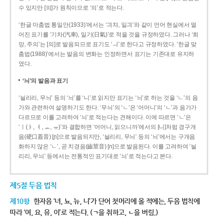
수 있지만 [의]가 원칙이므로 ‘의’로 적는다.
‘한글 마춤법 통일안(1933)’에서는 ‘긔챠, 일긔’와 같이 언어 현실에서 멀
어진 표기를 ‘기차(汽車), 일기(日氣)’로 적을 것을 규정하였다. 그러나 ‘희
망, 주의’는 [의]로 발음되므로 표기도 ‘ㅢ’로 한다고 규정하였다. ‘한글 맞
춤법(1988)’에서는 발음의 변화는 인정하면서 표기는 기존대로 유지하
였다.
‘늬’의 발음과 표기
‘늴리리, 무늬’ 등의 ‘늬’를 ‘니’로 읽지만 표기는 ‘늬’로 하는 것을 ‘ㄴ’의 음
가와 관련하여 설명하기도 한다. ‘무늬’의 ‘ㄴ’은 ‘어머니’의 ‘ㄴ’과 음가가
다르므로 이를 고려하여 ‘늬’로 적는다는 견해이다. 이에 따르면 ‘ㄴ’은
‘ㅣ(ㅑ, ㅕ, ㅛ, ㅠ)’와 결합하면 ‘어머니, 읽으니까’에서의 [니]처럼 경구개
음(硬口蓋音) [ɲ]으로 발음되지만, ‘늴리리, 무늬’ 등의 ‘늬’에서는 구개음
화하지 않은 ‘ㄴ’, 곧 치경음(齒莖音) [n]으로 발음된다. 이를 고려하여 ‘늴
리리, 무늬’ 등에서는 전통적인 표기대로 ‘늬’로 적는다고 본다.
제5절 두음 법칙
제10항
한자음 ‘녀, 뇨, 뉴, 니’가 단어 첫머리에 올 적에는, 두음 법칙에
따라 ‘여, 요, 유, 이’로 적는다. (ㄱ을 취하고, ㄴ을 버림.)