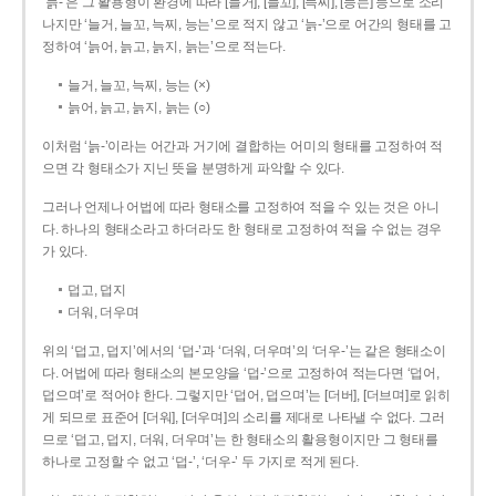
‘늙-’은 그 활용형이 환경에 따라 [늘거], [늘꼬], [늑찌], [능는] 등으로 소리
나지만 ‘늘거, 늘꼬, 늑찌, 능는’으로 적지 않고 ‘늙-’으로 어간의 형태를 고
정하여 ‘늙어, 늙고, 늙지, 늙는’으로 적는다.
늘거, 늘꼬, 늑찌, 능는 (×)
늙어, 늙고, 늙지, 늙는 (○)
이처럼 ‘늙-­’이라는 어간과 거기에 결합하는 어미의 형태를 고정하여 적
으면 각 형태소가 지닌 뜻을 분명하게 파악할 수 있다.
그러나 언제나 어법에 따라 형태소를 고정하여 적을 수 있는 것은 아니
다. 하나의 형태소라고 하더라도 한 형태로 고정하여 적을 수 없는 경우
가 있다.
덥고, 덥지
더워, 더우며
위의 ‘덥고, 덥지’에서의 ‘덥-­’과 ‘더워, 더우며’의 ‘더우-­’는 같은 형태소이
다. 어법에 따라 형태소의 본모양을 ‘덥-­’으로 고정하여 적는다면 ‘덥어,
덥으며’로 적어야 한다. 그렇지만 ‘덥어, 덥으며’는 [더버], [더브며]로 읽히
게 되므로 표준어 [더워], [더우며]의 소리를 제대로 나타낼 수 없다. 그러
므로 ‘덥고, 덥지, 더워, 더우며’는 한 형태소의 활용형이지만 그 형태를
하나로 고정할 수 없고 ‘덥-’, ‘더우-’ 두 가지로 적게 된다.