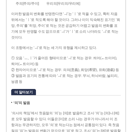
주의[주의/주이]
우리의[우리의/우리에]
이러한 발음의 변화를 반영한다면 ‘ㅢ’는 ‘ㅣ’로 적을 수 있고, 특히 자음
뒤에서는 ‘ㅣ’로 적도록 해야 할 것이다. 그러나 이미 익숙해진 표기인 ‘희
망, 주의’를 ‘히망, 주이’로 적는 것은 공감하기 어렵고 발음의 변화를 표
기에 모두 반영할 수도 없으므로 ‘ㅢ’가 ‘ㅣ’로 소리 나더라도 ‘ㅢ’로 적는
것이다.
이 조항에서는 ‘ㅢ’로 적는 세 가지 유형을 제시하고 있다.
① 모음 ‘ㅡ, ㅣ’가 줄어든 형태이므로 ‘ㅢ’로 적는 경우: 씌어(←쓰이어),
틔어(←트이어) 등
② 한자어이므로 ‘ㅢ’로 적는 경우: 의의(意義), 희망(希望), 유희(遊戱) 등
③ 발음과 표기의 전통에 따라 ‘ㅢ’로 적는 경우: 무늬, 하늬바람, 늴리리,
닁큼 등
더 알아보기
‘의’의 발음
‘의사의 책임’에서 첫음절의 ‘의’는 [의]로 발음하고 조사 ‘의’는 [의]나 [에]
로 모두 발음할 수 있다. 이들은 [이]로 소리 나는 경우가 아니라서 이 조
항과는 무관하지만, 모두 ‘의’로 적는다는 점에서 공통점이 있다. 즉 첫음
절의 ‘의’는 발음의 변화가 없으므로 ‘의’로 적고, 조사 ‘의’는 [에]로 발음할