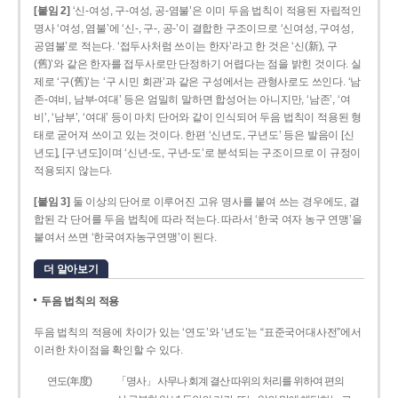
[붙임 2]
‘신-여성, 구-여성, 공-염불’은 이미 두음 법칙이 적용된 자립적인
명사 ‘여성, 염불’에 ‘신-, 구-, 공-’이 결합한 구조이므로 ‘신여성, 구여성,
공염불’로 적는다. ‘접두사처럼 쓰이는 한자’라고 한 것은 ‘신(新), 구
(舊)’와 같은 한자를 접두사로만 단정하기 어렵다는 점을 밝힌 것이다. 실
제로 ‘구(舊)’는 ‘구 시민 회관’과 같은 구성에서는 관형사로도 쓰인다. ‘남
존­-여비, 남부-­여대’ 등은 엄밀히 말하면 합성어는 아니지만, ‘남존’, ‘여
비’, ‘남부’, ‘여대’ 등이 마치 단어와 같이 인식되어 두음 법칙이 적용된 형
태로 굳어져 쓰이고 있는 것이다. 한편 ‘신년도, 구년도’ 등은 발음이 [신
년도], [구ː년도]이며 ‘신년­-도, 구년-­도’로 분석되는 구조이므로 이 규정이
적용되지 않는다.
[붙임 3]
둘 이상의 단어로 이루어진 고유 명사를 붙여 쓰는 경우에도, 결
합된 각 단어를 두음 법칙에 따라 적는다. 따라서 ‘한국 여자 농구 연맹’을
붙여서 쓰면 ‘한국여자농구연맹’이 된다.
더 알아보기
두음 법칙의 적용
두음 법칙의 적용에 차이가 있는 ‘연도’와 ‘년도’는 “표준국어대사전”에서
이러한 차이점을 확인할 수 있다.
연도(年度)
「명사」 사무나 회계 결산 따위의 처리를 위하여 편의