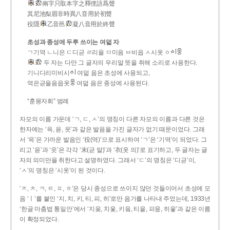
兩字只取本字之釋俚語爲聲
其尼池梨眉非時異八音用於初聲
役隱
乙音邑
凝八音用於終聲
초성과 종성에 두루 쓰이는 여덟 자
ㄱ기역 ㄴ니은 ㄷ디귿 ㄹ리을 ㅁ미음 ㅂ비읍 ㅅ시옷 ㆁ
두 자는 다만 그 글자의 우리말 뜻을 취해 소리로 사용한다.
기니디리미비시
여덟 음은 초성에 사용되고,
역은귿을음읍옷
여덟 음은 종성에 사용된다.
“훈몽자회” 범례
자모의 이름 가운데 ‘ㄱ, ㄷ, ㅅ’의 명칭이 다른 자모의 이름과 다른 것은
한자에는 ‘윽, 읃, 읏’과 같은 발음을 가진 글자가 없기 때문이었다. 그래
서 ‘윽’은 가까운 발음인 ‘役(역)’으로 표시하여 ‘ㄱ’은 ‘기역’이 되었다. 그
리고 ‘읃’과 ‘읏’은 각각 ‘末(귿 말)’과 ‘衣(옷 의)’로 표기하고, 두 글자는 글
자의 의미만을 취한다고 설명하였다. 그래서 ‘ㄷ’의 명칭은 ‘디귿’이,
‘ㅅ’의 명칭은 ‘시옷’이 된 것이다.
‘ㅈ, ㅊ, ㅋ, ㅌ, ㅍ, ㅎ’은 당시 종성으로 쓰이지 않던 것들이어서 초성에 모
음 ‘ㅣ’를 붙인 ‘지, 치, 키, 티, 피, 히’로만 음가를 나타내 주었는데, 1933년
‘한글 마춤법 통일안’에서 ‘지읒, 치읓, 키읔, 티읕, 피읖, 히읗’과 같은 이름
이 확정되었다.