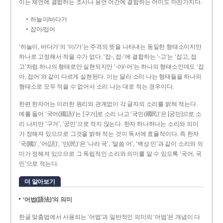
이는 체언에 결합하는 조사나 용언 어간에 결합하는 어미도 마찬가지다.
하늘이/바다가
잡아/접어
‘하늘이, 바다가’의 ‘이/가’는 주격의 뜻을 나타내는 동일한 형태소이지만
하나로 고정해서 적을 수가 없다. ‘잡-, 접-’에 결합하는 ‘-고’는 ‘잡고, 접
고’처럼 하나의 형태로만 실현되지만 ‘-아/-어’는 하나의 형태소인데도 ‘잡
아, 접어’와 같이 다르게 실현된다. 이는 달리 소리 나는 형태들을 하나의
형태소로 모두 적을 수 없어서 소리 나는 대로 적는 경우이다.
한편 한자어는 이러한 원리와 관계없이 각 글자의 소리를 밝혀 적는다.
예를 들어 ‘국어(國語)’는 [구거]로 소리 나고 ‘국민(國民)’은 [궁민]으로 소
리 나지만 ‘구거’, ‘궁민’으로 적지 않는다. 한자 하나하나는 소리와 의미
가 정해져 있으므로 그것을 밝혀 적는 것이 독서에 효율적이다. 즉 한자
‘국(國)’, ‘어(語)’, ‘민(民)’은 ‘나라 국’, ‘말씀 어’, ‘백성 민’과 같이 소리와 의
미가 정해져 있으므로 그 독립적인 소리와 의미를 알 수 있도록 ‘국어, 국
민’으로 적는다.
더 알아보기
‘어법(語法)’의 의미
한글 맞춤법에서 사용되는 ‘어법’과 일반적인 의미의 ‘어법’은 개념이 다