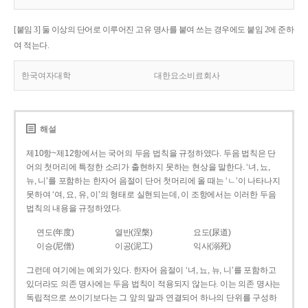
[붙임 3] 둘 이상의 단어로 이루어진 고유 명사를 붙여 쓰는 경우에도 붙임 2에 준하
여 적는다.
한국여자대학
대한요소비료회사
해설
제10항~제12항에서는 국어의 두음 법칙을 규정하였다. 두음 법칙은 단
어의 첫머리에 특정한 소리가 출현하지 못하는 현상을 말한다. ‘녀, 뇨,
뉴, 니’를 포함하는 한자어 음절이 단어 첫머리에 올 때는 ‘ㄴ’이 나타나지
못하여 ‘여, 요, 유, 이’의 형태로 실현되는데, 이 조항에서는 이러한 두음
법칙의 내용을 규정하였다.
연도(年度)
열반(涅槃)
요도(尿道)
이승(尼僧)
이공(泥工)
익사(溺死)
그런데 여기에는 예외가 있다. 한자어 음절이 ‘녀, 뇨, 뉴, 니’를 포함하고
있더라도 의존 명사에는 두음 법칙이 적용되지 않는다. 이는 의존 명사는
독립적으로 쓰이기보다는 그 앞의 말과 연결되어 하나의 단위를 구성하