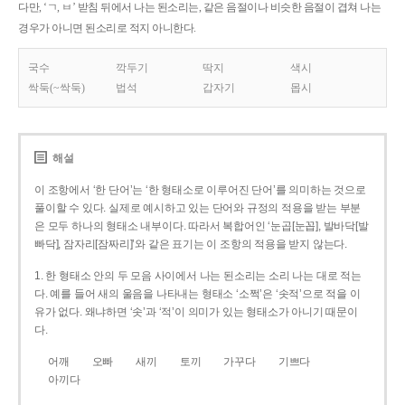
다만, ‘ㄱ, ㅂ’ 받침 뒤에서 나는 된소리는, 같은 음절이나 비슷한 음절이 겹쳐 나는
경우가 아니면 된소리로 적지 아니한다.
국수
깍두기
딱지
색시
싹둑(~싹둑)
법석
갑자기
몹시
해설
이 조항에서 ‘한 단어’는 ‘한 형태소로 이루어진 단어’를 의미하는 것으로
풀이할 수 있다. 실제로 예시하고 있는 단어와 규정의 적용을 받는 부분
은 모두 하나의 형태소 내부이다. 따라서 복합어인 ‘눈곱[눈꼽], 발바닥[발
빠닥], 잠자리[잠짜리]’와 같은 표기는 이 조항의 적용을 받지 않는다.
1. 한 형태소 안의 두 모음 사이에서 나는 된소리는 소리 나는 대로 적는
다. 예를 들어 새의 울음을 나타내는 형태소 ‘소쩍’은 ‘솟적’으로 적을 이
유가 없다. 왜냐하면 ‘솟’과 ‘적’이 의미가 있는 형태소가 아니기 때문이
다.
어깨
오빠
새끼
토끼
가꾸다
기쁘다
아끼다