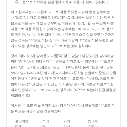
③ 모음으로 시작하는 실질 형태소가 뒤에 올 때: 젖어미[저더미]
이 조항에서는 이 가운데 ‘ㄷ’으로 적을 뚜렷한 까닭이 없는 경우에는
‘ㅅ’으로 적는다고 규정하고 있다. 다만 그 예시에서 보듯이 이는 다른 자
음으로 적을 근거가 없는 경우에도 적용된다. ‘밭, 빚, 꽃’ 등과 같이 다른
자음으로 적을 뚜렷한 까닭이 있는 경우에는 그에 따라 ‘ㅌ, ㅈ, ㅊ’ 등으
로 적지만, ‘낫, 빗’ 등과 같이 ‘ㄷ’이나 다른 자음으로 적을 뚜렷한 근거가
없는 경우는 ‘ㅅ’으로 적는 것이다. 다음과 같이 ‘ㄷ’으로 적을 뚜렷한 근
거가 있는 경우에는 당연히 ‘ㄷ’으로 적는 것이 원칙이다.
첫째, ‘맏이[마지], 맏아들[마다들]’의 ‘맏-’, ‘낟[낟ː], 낟알[나ː달], 낟가리[낟ː
까리]’의 ‘낟’처럼 원래부터 ‘ㄷ’ 받침을 가지고 있는 경우에는 ‘ㄷ’으로 적
는다. ‘곧이[고지], 곧장[곧짱]’ 등도 이에 해당한다. 둘째, ‘돋보다(←도두
보다), 딛다(←디디다), 얻다가(←어디에다가)’처럼 본말에서 준말이 만들
어지면서 ‘ㄷ’ 받침을 갖게 된 경우에도 ‘ㄷ’으로 적는다. 셋째, 한글 맞춤
법에서 규정하고 있듯이 ‘반짇고리, 사흗날, 숟가락, 이튿날’처럼 ‘ㄹ’ 소
리와 연관되어 ‘ㄷ’으로 소리 나는 경우에도 ‘ㄷ’으로 적는다.(한글 맞춤법
제29항 참조)
이처럼 ‘ㄷ’으로 적을 근거가 있는 경우가 아니어서 관습대로 ‘ㅅ’으로 적
는 예로는 다음과 같은 것들이 있다.
걸핏하면
그까짓
기껏
놋그릇
덧셈
빗장
삿대
숫접다