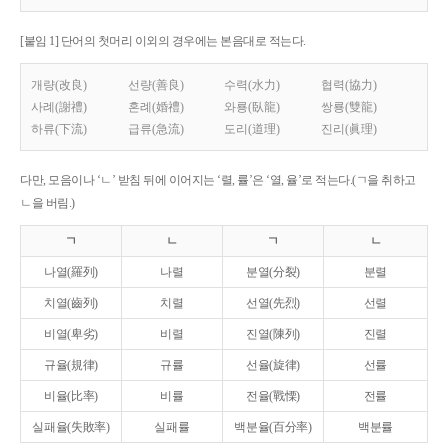
[붙임 1] 단어의 첫머리 이외의 경우에는 본음대로 적는다.
개량(改良)
선량(善良)
수력(水力)
협력(協力)
사례(謝禮)
혼례(婚禮)
와룡(臥龍)
쌍룡(雙龍)
하류(下流)
급류(急流)
도리(道理)
진리(眞理)
다만, 모음이나 ‘ㄴ’ 받침 뒤에 이어지는 ‘렬, 률’은 ‘열, 율’로 적는다.(ㄱ을 취하고
ㄴ을 버림.)
ㄱ
ㄴ
ㄱ
ㄴ
나열(羅列)
나렬
분열(分裂)
분렬
치열(齒列)
치렬
선열(先烈)
선렬
비열(卑劣)
비렬
진열(陳列)
진렬
규율(規律)
규률
선율(旋律)
선률
비율(比率)
비률
전율(戰慄)
전률
실패율(失敗率)
실패률
백분율(百分率)
백분률