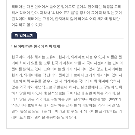
외래어는 다른 언어에서 들어온 말이므로 원어의 언어적인 특징을 고려
해서 적어야 한다. 따라서 ‘외래어 표기법’을 정하여 그에 따라 적는 것이
원칙이다. 외래어는 고유어, 한자어와 함께 국어의 어휘 체계에 정착한
어휘라고 할 수 있다.
더 알아보기
원어에 따른 한국어 어휘 체계
한국어의 어휘 체계는 고유어, 한자어, 외래어로 나눌 수 있다. 이들은 원
어에 차이가 있을 뿐 모두 한국어 어휘에 속한다. 국어사전에서는 단어의
원어를 밝히고 있다. 고유어에는 원어가 제시되어 있지 않고 한자어에는
한자가, 외래어에는 각 단어의 원어명과 로마자 표기가 제시되어 있어서
이로써 어휘 부류를 알 수가 있다. 외래어는 국어의 어휘 체계에 속하지
않는 외국어와 개념적으로 구별된다. 하지만 실생활에서 그 구별이 명확
하지 않을 때가 있다. 현실적으로는 국어사전에 실린 어휘는 외래어, 실
리지 않은 것은 외국어로 구별하는 것이 편리하다. 예컨대 ‘보이(boy)’가
‘식당이나 호텔 따위에서 접대하는 남자’를 의미할 때는 외래어지만 ‘소
년’의 뜻으로 쓰일 때는 외국어라고 할 수 있다. 외국어를 표기할 때도 외
래어 표기법의 원칙을 준용하는 일이 많다.