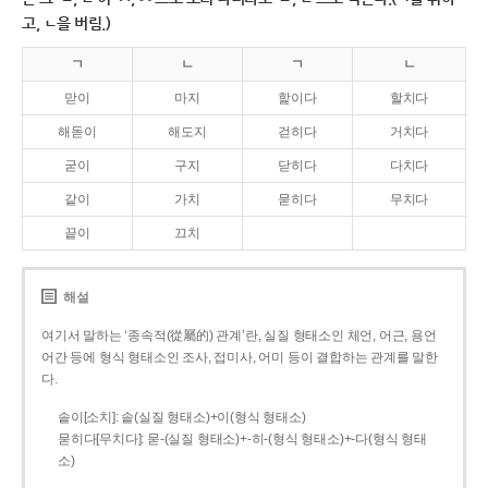
고, ㄴ을 버림.)
ㄱ
ㄴ
ㄱ
ㄴ
맏이
마지
핥이다
할치다
해돋이
해도지
걷히다
거치다
굳이
구지
닫히다
다치다
같이
가치
묻히다
무치다
끝이
끄치
해설
여기서 말하는 ‘종속적(從屬的) 관계’란, 실질 형태소인 체언, 어근, 용언
어간 등에 형식 형태소인 조사, 접미사, 어미 등이 결합하는 관계를 말한
다.
솥이[소치]: 솥(실질 형태소)+이(형식 형태소)
묻히다[무치다]: 묻­-(실질 형태소)+­-히­-(형식 형태소)+-다(형식 형태
소)