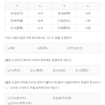
ㄱ
ㄴ
ㄱ
ㄴ
여자(女子)
녀자
유대(紐帶)
뉴대
연세(年歲)
년세
이토(泥土)
니토
요소(尿素)
뇨소
익명(匿名)
닉명
다만, 다음과 같은 의존 명사에서는 ‘냐, 녀’ 음을 인정한다.
냥(兩)
냥쭝(兩-)
년(年)(몇 년)
[붙임 1] 단어의 첫머리 이외의 경우에는 본음대로 적는다.
남녀(男女)
당뇨(糖尿)
결뉴(結紐)
은닉(隱匿)
[붙임 2] 접두사처럼 쓰이는 한자가 붙어서 된 말이나 합성어에서, 뒷말의 첫소리가
‘ㄴ’ 소리로 나더라도 두음 법칙에 따라 적는다.
신여성(新女性)
공염불(空念佛)
남존여비(男尊女卑)