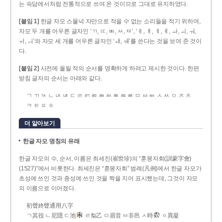
는 속담에서처럼 전통적으로 쓰여 온 것이므로 그대로 유지하였다.
[붙임 1]
한글 자모 스물넉 자만으로 적을 수 없는 소리들을 적기 위하여,
자모 두 개를 어우른 글자인 ‘ㄲ, ㄸ, ㅃ, ㅆ, ㅉ’, ‘ㅐ, ㅒ, ㅔ, ㅖ, ㅘ, ㅚ, ㅝ,
ㅟ, ㅢ’와 자모 세 개를 어우른 글자인 ‘ㅙ, ㅞ’를 쓴다는 것을 보여 준 것이
다.
[붙임 2]
사전에 올릴 적의 순서를 명확하게 하려고 제시한 것이다. 한편
받침 글자의 순서는 아래와 같다.
ㄱ ㄲ ㄳ ㄴ ㄵ ㄶ ㄷ ㄹ ㄺ ㄻ ㄼ ㄽ ㄾ ㄿ ㅀ ㅁ ㅂ ㅄ ㅅ ㅆ ㅇ ㅈ ㅊ
ㅋ ㅌ ㅍ ㅎ
더 알아보기
한글 자모 명칭의 유래
한글 자모의 수, 순서, 이름은 최세진(崔世珍)의 “훈몽자회(訓蒙字會)
(1527)”에서 비롯한다. 최세진은 “훈몽자회” 범례(凡例)에서 한글 자모가
초성에 쓰인 것과 종성에 쓰인 것을 짝을 지어 표시했는데, 그것이 자모
의 이름으로 이어졌다.
初聲終聲通用八字
ㄱ其役 ㄴ尼隱 ㄷ池
ㄹ梨乙 ㅁ眉音 ㅂ非邑 ㅅ時
ㆁ異凝