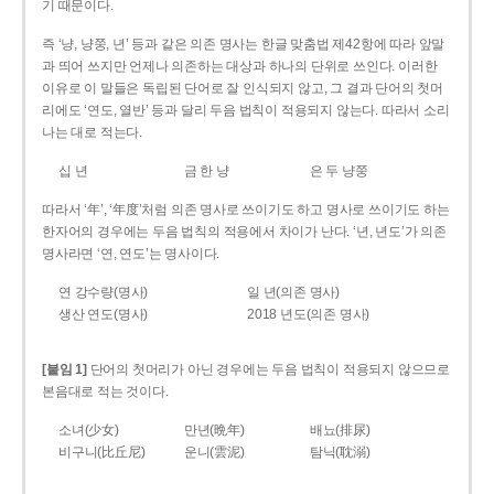
기 때문이다.
즉 ‘냥, 냥쭝, 년’ 등과 같은 의존 명사는 한글 맞춤법 제42항에 따라 앞말
과 띄어 쓰지만 언제나 의존하는 대상과 하나의 단위로 쓰인다. 이러한
이유로 이 말들은 독립된 단어로 잘 인식되지 않고, 그 결과 단어의 첫머
리에도 ‘연도, 열반’ 등과 달리 두음 법칙이 적용되지 않는다. 따라서 소리
나는 대로 적는다.
십 년
금 한 냥
은 두 냥쭝
따라서 ‘年’, ‘年度’처럼 의존 명사로 쓰이기도 하고 명사로 쓰이기도 하는
한자어의 경우에는 두음 법칙의 적용에서 차이가 난다. ‘년, 년도’가 의존
명사라면 ‘연, 연도’는 명사이다.
연 강수량(명사)
일 년(의존 명사)
생산 연도(명사)
2018 년도(의존 명사)
[붙임 1]
단어의 첫머리가 아닌 경우에는 두음 법칙이 적용되지 않으므로
본음대로 적는 것이다.
소녀(少女)
만년(晩年)
배뇨(排尿)
비구니(比丘尼)
운니(雲泥)
탐닉(耽溺)