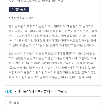
생이’, ‘밥을’과 같이 언제나 앞말에 붙여 쓴다.
더 알아보기
조사는 단어인가?
단어는 독립적으로 쓰이는 말의 최소 단위이다. 예를 들어 ‘먹는다’에서
동사의 어간 ‘먹-­’이나 어미 ‘­-는다’는 독립적으로 쓰이지 못하므로 단어가
아니다. 그래서 동사나 형용사의 어간과 여기에 결합하는 어미는 단어가
아니다. 동사의 어간이나 형용사의 어간은 어미와 서로 결합해야만 단어
가 된다. 예를 들어 ‘먹-’, ‘-는다’는 단어가 아니지만 ‘먹는다’는 단어이다.
조사는 어미와 마찬가지로 단독으로 쓰이지 못할뿐더러 체언 뒤에 연결
되어 실현된다는 점에서 일반적인 단어와는 차이가 있다. 그렇지만 조사
는 결합한 체언과 분리해도 체언이 자립성을 유지한다. ‘밥을’을 ‘밥’과
‘을’로 분리해도 ‘밥’은 여전히 자립적이다. 이러한 점은 동사나 형용사의
어간과 어미를 분리하면 어간과 어미가 모두 자립성을 잃는 것과 다른 점
이다. 이러한 이유로 조사는 어미보다는 단어에 가깝다고 할 수 있다.
제3항
외래어는 ‘외래어 표기법’에 따라 적는다.
해설