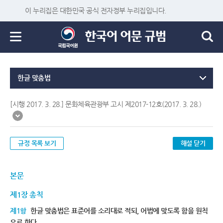
이 누리집은 대한민국 공식 전자정부 누리집입니다.
한글 맞춤법
[시행 2017. 3. 28.] 문화체육관광부 고시 제2017-12호(2017. 3. 28.)
규정 목록 보기
해설 닫기
본문
제1장 총칙
제1항
한글 맞춤법은 표준어를 소리대로 적되, 어법에 맞도록 함을 원칙
으로 한다.