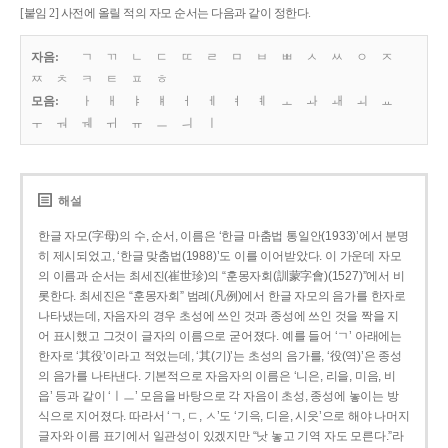
[붙임 2] 사전에 올릴 적의 자모 순서는 다음과 같이 정한다.
자음:
ㄱ
ㄲ
ㄴ
ㄷ
ㄸ
ㄹ
ㅁ
ㅂ
ㅃ
ㅅ
ㅆ
ㅇ
ㅈ
ㅉ
ㅊ
ㅋ
ㅌ
ㅍ
ㅎ
모음:
ㅏ
ㅐ
ㅑ
ㅒ
ㅓ
ㅔ
ㅕ
ㅖ
ㅗ
ㅘ
ㅙ
ㅚ
ㅛ
ㅜ
ㅝ
ㅞ
ㅟ
ㅠ
ㅡ
ㅢ
ㅣ
해설
한글 자모(字母)의 수, 순서, 이름은 ‘한글 마춤법 통일안(1933)’에서 분명
히 제시되었고, ‘한글 맞춤법(1988)’도 이를 이어받았다. 이 가운데 자모
의 이름과 순서는 최세진(崔世珍)의 “훈몽자회(訓蒙字會)(1527)”에서 비
롯한다. 최세진은 “훈몽자회” 범례(凡例)에서 한글 자모의 음가를 한자로
나타냈는데, 자음자의 경우 초성에 쓰인 것과 종성에 쓰인 것을 짝을 지
어 표시했고 그것이 글자의 이름으로 굳어졌다. 예를 들어 ‘ㄱ’ 아래에는
한자로 ‘其役’이라고 적었는데, ‘其(기)’는 초성의 음가를, ‘役(역)’은 종성
의 음가를 나타낸다. 기본적으로 자음자의 이름은 ‘니은, 리을, 미음, 비
읍’ 등과 같이 ‘ㅣㅡ’ 모음을 바탕으로 각 자음이 초성, 종성에 놓이는 방
식으로 지어졌다. 따라서 ‘ㄱ, ㄷ, ㅅ’도 ‘기윽, 디읃, 시읏’으로 해야 나머지
글자와 이름 표기에서 일관성이 있겠지만 “낫 놓고 기역 자도 모른다.”라