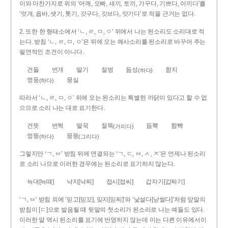
이와 마찬가지로 위의 ‘어깨, 오빠, 새끼, 토끼, 가꾸다, 기쁘다, 아끼다’를
‘엇개, 옵바, 샛기, 톳기, 갓구다, 깃브다, 앗기다’로 적을 근거는 없다.
2. 또한 한 형태소에서 ‘ㄴ, ㄹ, ㅁ, ㅇ’ 뒤에서 나는 된소리도 소리대로 적
는다. 받침 ‘ㄴ, ㄹ, ㅁ, ㅇ’은 뒤에 오는 예사소리를 된소리로 바꾸어 주는
필연적인 조건이 아니다.
건들
번개
딸기
절벙
듬성
함지
(하다)
껑둥
뭉실
(하다)
따라서 ‘ㄴ, ㄹ, ㅁ, ㅇ’ 뒤에 오는 된소리는 특별한 까닭이 있다고 할 수 없
으므로 소리 나는 대로 표기한다.
건뜻
번쩍
딸꾹
절뚝
듬뿍
함빡
(거리다)
껑뚱
뭉뚱
(하다)
(그리다)
그렇지만 ‘ㄱ, ㅂ’ 받침 뒤에 연결되는 ‘ㄱ, ㄷ, ㅂ, ㅅ, ㅈ’은 언제나 된소리
로 소리 나므로 이러한 경우에는 된소리로 표기하지 않는다.
늑대[늑때]
낙지[낙찌]
접시[접씨]
갑자기[갑짜기]
‘ㄱ, ㅂ’ 받침 외에 ‘믿고[믿꼬], 잊지[읻찌]’와 ‘낯설다[낟썰다]’처럼 앞말의
받침이 [ㄷ]으로 발음될 때 뒷말의 첫소리가 된소리로 나는 예들도 있다.
이러한 말 역시 된소리를 표기에 반영하지 않는데 이는 다른 이유에서이