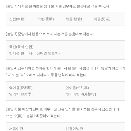
[붙임 2] 외자로 된 이름을 성에 붙여 쓸 경우에도 본음대로 적을 수 있다.
신립(申砬)
최린(崔麟)
채륜(蔡倫)
하륜(河崙)
[붙임 3] 준말에서 본음으로 소리 나는 것은 본음대로 적는다.
국련(국제 연합)
한시련(한국 시각 장애인 연합회)
[붙임 4] 접두사처럼 쓰이는 한자가 붙어서 된 말이나 합성어에서, 뒷말의 첫소리가
‘ㄴ’ 또는 ‘ㄹ’ 소리로 나더라도 두음 법칙에 따라 적는다.
역이용(逆利用)
연이율(年利率)
열역학(熱力學)
해외여행(海外旅行)
[붙임 5] 둘 이상의 단어로 이루어진 고유 명사를 붙여 쓰는 경우나 십진법에 따라
쓰는 수(數)도 붙임 4에 준하여 적는다.
서울여관
신흥이발관