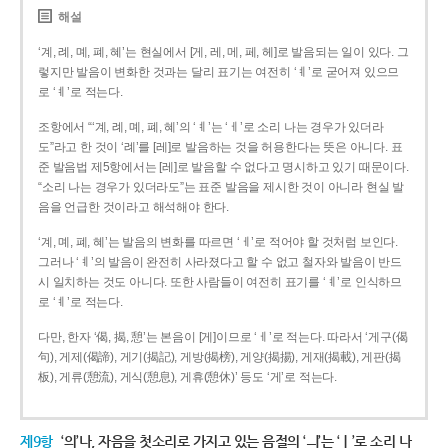
해설
‘계, 례, 몌, 폐, 혜’는 현실에서 [게, 레, 메, 페, 헤]로 발음되는 일이 있다. 그
렇지만 발음이 변화한 것과는 달리 표기는 여전히 ‘ㅖ’로 굳어져 있으므
로 ‘ㅖ’로 적는다.
조항에서 “‘계, 례, 몌, 폐, 혜’의 ‘ㅖ’는 ‘ㅔ’로 소리 나는 경우가 있더라
도”라고 한 것이 ‘례’를 [레]로 발음하는 것을 허용한다는 뜻은 아니다. 표
준 발음법 제5항에서는 [레]로 발음할 수 없다고 명시하고 있기 때문이다.
“소리 나는 경우가 있더라도”는 표준 발음을 제시한 것이 아니라 현실 발
음을 언급한 것이라고 해석해야 한다.
‘계, 몌, 폐, 혜’는 발음의 변화를 따르면 ‘ㅔ’로 적어야 할 것처럼 보인다.
그러나 ‘ㅖ’의 발음이 완전히 사라졌다고 할 수 없고 철자와 발음이 반드
시 일치하는 것도 아니다. 또한 사람들이 여전히 표기를 ‘ㅖ’로 인식하므
로 ‘ㅖ’로 적는다.
다만, 한자 ‘偈, 揭, 憩’는 본음이 [게]이므로 ‘ㅔ’로 적는다. 따라서 ‘게구(偈
句), 게제(偈諦), 게기(揭記), 게방(揭榜), 게양(揭揚), 게재(揭載), 게판(揭
板), 게류(憩流), 게식(憩息), 게휴(憩休)’ 등도 ‘게’로 적는다.
제9항
‘의’나, 자음을 첫소리로 가지고 있는 음절의 ‘ㅢ’는 ‘ㅣ’로 소리 나