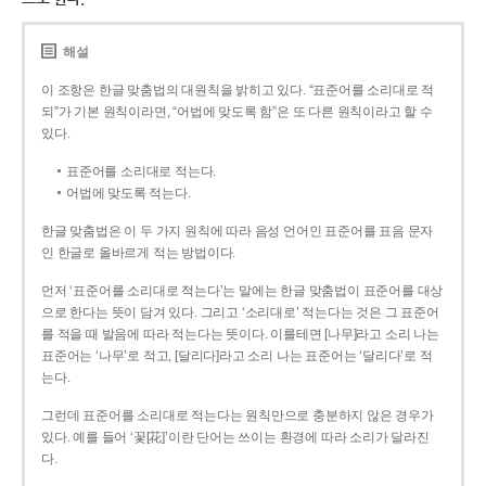
해설
이 조항은 한글 맞춤법의 대원칙을 밝히고 있다. “표준어를 소리대로 적
되”가 기본 원칙이라면, “어법에 맞도록 함”은 또 다른 원칙이라고 할 수
있다.
표준어를 소리대로 적는다.
어법에 맞도록 적는다.
한글 맞춤법은 이 두 가지 원칙에 따라 음성 언어인 표준어를 표음 문자
인 한글로 올바르게 적는 방법이다.
먼저 ‘표준어를 소리대로 적는다’는 말에는 한글 맞춤법이 표준어를 대상
으로 한다는 뜻이 담겨 있다. 그리고 ‘소리대로’ 적는다는 것은 그 표준어
를 적을 때 발음에 따라 적는다는 뜻이다. 이를테면 [나무]라고 소리 나는
표준어는 ‘나무’로 적고, [달리다]라고 소리 나는 표준어는 ‘달리다’로 적
는다.
그런데 표준어를 소리대로 적는다는 원칙만으로 충분하지 않은 경우가
있다. 예를 들어 ‘꽃[花]’이란 단어는 쓰이는 환경에 따라 소리가 달라진
다.