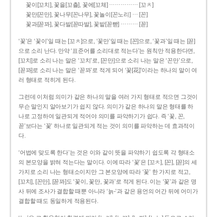
……………
꽃이[꼬치], 꽃을[꼬츨], 꽃에[꼬체]
[꼬ㅊ]
…
꽃만[꼰만], 꽃나무[꼰나무], 꽃놀이[꼰노리]
[꼰]
………
꽃과[꼳꽈], 꽃다발[꼳따발], 꽃밭[꼳빧]
[꼳]
‘꽃’은 ‘꽃이’일 때는 [꼬ㅊ]으로, ‘꽃만’일 때는 [꼰]으로, ‘꽃과’일 때는 [꼳]
으로 소리 난다. 만약 ‘표준어를 소리대로 적는다’는 원칙만 적용한다면,
[꼬치]로 소리 나는 말은 ‘꼬치’로, [꼰만]으로 소리 나는 말은 ‘꼰만’으로,
[꼳꽈]로 소리 나는 말은 ‘꼳꽈’로 적게 되어 ‘꽃[花]’이라는 하나의 말이 여
러 형태로 적히게 된다.
그런데 이처럼 의미가 같은 하나의 말을 여러 가지 형태로 적으면 그것이
무슨 말인지 알아보기가 쉽지 않다. 의미가 같은 하나의 말은 형태를 하
나로 고정하여 일관되게 적어야 의미를 파악하기가 쉽다. 즉 ‘꽃, 꼰,
꼳’보다는 ‘꽃’ 하나로 일관되게 적는 것이 의미를 파악하는 데 효과적이
다.
‘어법에 맞도록 한다’는 것은 이와 같이 뜻을 파악하기 쉽도록 각 형태소
의 본모양을 밝혀 적는다는 말이다. 이에 따라 ‘꽃’은 [꼬ㅊ], [꼰], [꼳]의 세
가지로 소리 나는 형태소이지만 그 본모양에 따라 ‘꽃’ 한 가지로 적고,
[꼬치], [꼰만], [꼳꽈]도 ‘꽃이, 꽃만, 꽃과’로 적게 된다. 이는 ‘꽃’과 같은 명
사 뒤에 조사가 결합할 때뿐 아니라 ‘늙-’과 같은 용언의 어간 뒤에 어미가
결합할 때도 동일하게 적용된다.