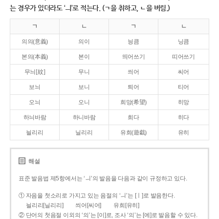
는 경우가 있더라도 ‘ㅢ’로 적는다. (ㄱ을 취하고, ㄴ을 버림.)
ㄱ
ㄴ
ㄱ
ㄴ
의의(意義)
의이
닁큼
닝큼
본의(本義)
본이
띄어쓰기
띠어쓰기
무늬[紋]
무니
씌어
씨어
보늬
보니
틔어
티어
오늬
오니
희망(希望)
히망
하늬바람
하니바람
희다
히다
늴리리
닐리리
유희(遊戱)
유히
해설
표준 발음법 제5항에서는 ‘ㅢ’의 발음을 다음과 같이 규정하고 있다.
① 자음을 첫소리로 가지고 있는 음절의 ‘ㅢ’는 [ㅣ]로 발음한다.
늴리리[닐리리]
씌어[씨어]
유희[유히]
② 단어의 첫음절 이외의 ‘의’는 [이]로, 조사 ‘의’는 [에]로 발음할 수 있다.