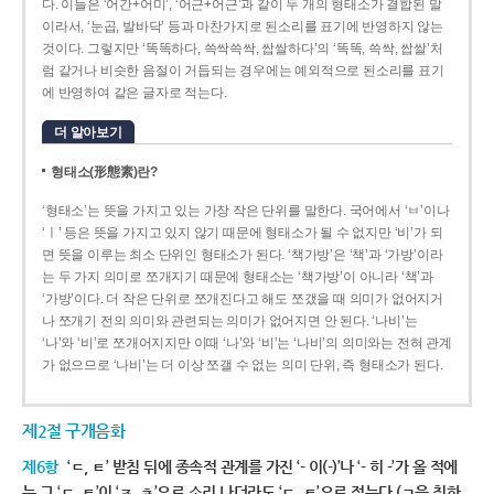
다. 이들은 ‘어간+어미’, ‘어근+어근’과 같이 두 개의 형태소가 결합된 말
이라서, ‘눈곱, 발바닥’ 등과 마찬가지로 된소리를 표기에 반영하지 않는
것이다. 그렇지만 ‘똑똑하다, 쓱싹쓱싹, 쌉쌀하다’의 ‘똑똑, 쓱싹, 쌉쌀’처
럼 같거나 비슷한 음절이 거듭되는 경우에는 예외적으로 된소리를 표기
에 반영하여 같은 글자로 적는다.
더 알아보기
형태소(形態素)란?
‘형태소’는 뜻을 가지고 있는 가장 작은 단위를 말한다. 국어에서 ‘ㅂ’이나
‘ㅣ’ 등은 뜻을 가지고 있지 않기 때문에 형태소가 될 수 없지만 ‘비’가 되
면 뜻을 이루는 최소 단위인 형태소가 된다. ‘책가방’은 ‘책’과 ‘가방’이라
는 두 가지 의미로 쪼개지기 때문에 형태소는 ‘책가방’이 아니라 ‘책’과
‘가방’이다. 더 작은 단위로 쪼개진다고 해도 쪼갰을 때 의미가 없어지거
나 쪼개기 전의 의미와 관련되는 의미가 없어지면 안 된다. ‘나비’는
‘나’와 ‘비’로 쪼개어지지만 이때 ‘나’와 ‘비’는 ‘나비’의 의미와는 전혀 관계
가 없으므로 ‘나비’는 더 이상 쪼갤 수 없는 의미 단위, 즉 형태소가 된다.
제2절 구개음화
제6항
‘ㄷ, ㅌ’ 받침 뒤에 종속적 관계를 가진 ‘- 이(-)’나 ‘- 히 -’가 올 적에
는 그 ‘ㄷ, ㅌ’이 ‘ㅈ, ㅊ’으로 소리 나더라도 ‘ㄷ, ㅌ’으로 적는다.(ㄱ을 취하