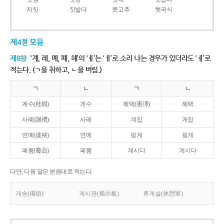
자칫
짓밟다
풋고추
햇곡식
제4절 모음
제8항
‘계, 례, 몌, 폐, 혜’의 ‘ㅖ’는 ‘ㅔ’로 소리 나는 경우가 있더라도 ‘ㅖ’로
적는다. (ㄱ을 취하고, ㄴ을 버림.)
ㄱ
ㄴ
ㄱ
ㄴ
계수(桂樹)
게수
혜택(惠澤)
헤택
사례(謝禮)
사레
계집
게집
연몌(連袂)
연메
핑계
핑게
폐품(廢品)
페품
계시다
게시다
다만, 다음 말은 본음대로 적는다.
게송(偈頌)
게시판(揭示板)
휴게실(休憩室)