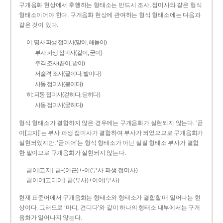
구개음화 현상에서 후행하는 형태소는 반드시 조사, 접미사와 같은 형식
형태소이어야 한다. 구개음화 현상에 관여하는 형식 형태소에는 다음과
같은 것이 있다.
이: 명사 파생 접미사(맏이, 해돋이)
부사 파생 접미사(같이, 굳이)
주격 조사(끝이, 밭이)
서술격 조사(끝이다, 밭이다)
사동 접미사(붙이다)
히: 피동 접미사(걷히다, 닫히다)
사동 접미사(굳히다)
형식 형태소가 결합하지 않은 경우에는 구개음화가 실현되지 않는다. ‘곧
이[고지]’는 부사 파생 접미사가 결합하여 부사가 되었으므로 구개음화가
실현되었지만, ‘곧이어’는 형식 형태소가 아닌 실질 형태소 부사가 결합
한 말이므로 구개음화가 실현되지 않는다.
곧이[고지]: 곧-­(어근)+­-이(부사 파생 접미사)
곧이어[고디어]: 곧(부사)+이어(부사)
현재 표준어에서 구개음화는 형태소와 형태소가 결합할 때 일어나는 현
상이다. 그러므로 ‘마디, 견디다’와 같이 하나의 형태소 내부에서는 구개
음화가 일어나지 않는다.