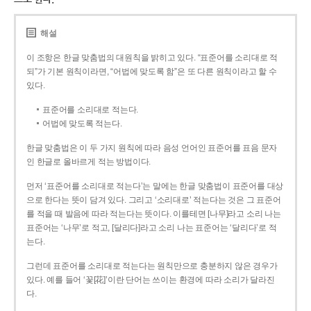
해설
이 조항은 한글 맞춤법의 대원칙을 밝히고 있다. “표준어를 소리대로 적
되”가 기본 원칙이라면, “어법에 맞도록 함”은 또 다른 원칙이라고 할 수
있다.
표준어를 소리대로 적는다.
어법에 맞도록 적는다.
한글 맞춤법은 이 두 가지 원칙에 따라 음성 언어인 표준어를 표음 문자
인 한글로 올바르게 적는 방법이다.
먼저 ‘표준어를 소리대로 적는다’는 말에는 한글 맞춤법이 표준어를 대상
으로 한다는 뜻이 담겨 있다. 그리고 ‘소리대로’ 적는다는 것은 그 표준어
를 적을 때 발음에 따라 적는다는 뜻이다. 이를테면 [나무]라고 소리 나는
표준어는 ‘나무’로 적고, [달리다]라고 소리 나는 표준어는 ‘달리다’로 적
는다.
그런데 표준어를 소리대로 적는다는 원칙만으로 충분하지 않은 경우가
있다. 예를 들어 ‘꽃[花]’이란 단어는 쓰이는 환경에 따라 소리가 달라진
다.