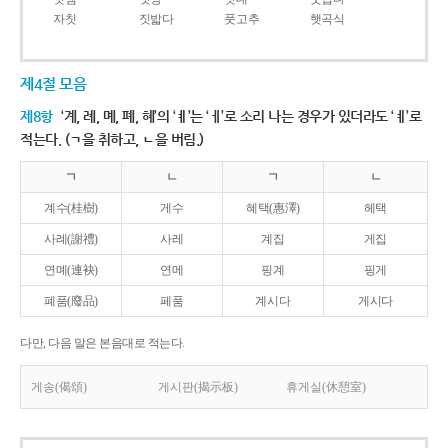
자칫
짓밟다
풋고추
햇곡식
제4절 모음
제8항
‘계, 례, 몌, 폐, 혜’의 ‘ㅖ’는 ‘ㅔ’로 소리 나는 경우가 있더라도 ‘ㅖ’로
적는다. (ㄱ을 취하고, ㄴ을 버림.)
ㄱ
ㄴ
ㄱ
ㄴ
계수(桂樹)
게수
혜택(惠澤)
헤택
사례(謝禮)
사레
계집
게집
연몌(連袂)
연메
핑계
핑게
폐품(廢品)
페품
계시다
게시다
다만, 다음 말은 본음대로 적는다.
게송(偈頌)
게시판(揭示板)
휴게실(休憩室)