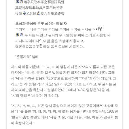
兩字只取本字之釋俚語爲聲
其尼池梨眉非時異八音用於初聲
役隱
乙音邑
凝八音用於終聲
초성과 종성에 두루 쓰이는 여덟 자
ㄱ기역 ㄴ니은 ㄷ디귿 ㄹ리을 ㅁ미음 ㅂ비읍 ㅅ시옷 ㆁ
두 자는 다만 그 글자의 우리말 뜻을 취해 소리로 사용한다.
기니디리미비시
여덟 음은 초성에 사용되고,
역은귿을음읍옷
여덟 음은 종성에 사용된다.
“훈몽자회” 범례
자모의 이름 가운데 ‘ㄱ, ㄷ, ㅅ’의 명칭이 다른 자모의 이름과 다른 것은
한자에는 ‘윽, 읃, 읏’과 같은 발음을 가진 글자가 없기 때문이었다. 그래
서 ‘윽’은 가까운 발음인 ‘役(역)’으로 표시하여 ‘ㄱ’은 ‘기역’이 되었다. 그
리고 ‘읃’과 ‘읏’은 각각 ‘末(귿 말)’과 ‘衣(옷 의)’로 표기하고, 두 글자는 글
자의 의미만을 취한다고 설명하였다. 그래서 ‘ㄷ’의 명칭은 ‘디귿’이,
‘ㅅ’의 명칭은 ‘시옷’이 된 것이다.
‘ㅈ, ㅊ, ㅋ, ㅌ, ㅍ, ㅎ’은 당시 종성으로 쓰이지 않던 것들이어서 초성에 모
음 ‘ㅣ’를 붙인 ‘지, 치, 키, 티, 피, 히’로만 음가를 나타내 주었는데, 1933년
‘한글 마춤법 통일안’에서 ‘지읒, 치읓, 키읔, 티읕, 피읖, 히읗’과 같은 이름
이 확정되었다.