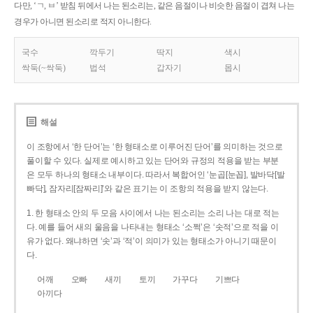
다만, ‘ㄱ, ㅂ’ 받침 뒤에서 나는 된소리는, 같은 음절이나 비슷한 음절이 겹쳐 나는
경우가 아니면 된소리로 적지 아니한다.
국수
깍두기
딱지
색시
싹둑(~싹둑)
법석
갑자기
몹시
해설
이 조항에서 ‘한 단어’는 ‘한 형태소로 이루어진 단어’를 의미하는 것으로
풀이할 수 있다. 실제로 예시하고 있는 단어와 규정의 적용을 받는 부분
은 모두 하나의 형태소 내부이다. 따라서 복합어인 ‘눈곱[눈꼽], 발바닥[발
빠닥], 잠자리[잠짜리]’와 같은 표기는 이 조항의 적용을 받지 않는다.
1. 한 형태소 안의 두 모음 사이에서 나는 된소리는 소리 나는 대로 적는
다. 예를 들어 새의 울음을 나타내는 형태소 ‘소쩍’은 ‘솟적’으로 적을 이
유가 없다. 왜냐하면 ‘솟’과 ‘적’이 의미가 있는 형태소가 아니기 때문이
다.
어깨
오빠
새끼
토끼
가꾸다
기쁘다
아끼다