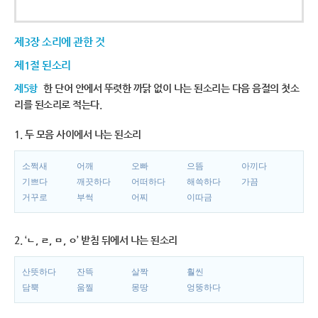
제3장 소리에 관한 것
제1절 된소리
제5항
한 단어 안에서 뚜렷한 까닭 없이 나는 된소리는 다음 음절의 첫소
리를 된소리로 적는다.
1. 두 모음 사이에서 나는 된소리
소쩍새
어깨
오빠
으뜸
아끼다
기쁘다
깨끗하다
어떠하다
해쓱하다
가끔
거꾸로
부썩
어찌
이따금
2. ‘ㄴ, ㄹ, ㅁ, ㅇ’ 받침 뒤에서 나는 된소리
산뜻하다
잔뜩
살짝
훨씬
담뿍
움찔
몽땅
엉뚱하다