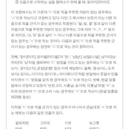
③ 모음으로 시작하는 실질 형태소가 뒤에 올 때: 젖어미[저더미]
이 조항에서는 이 가운데 ‘ㄷ’으로 적을 뚜렷한 까닭이 없는 경우에는
‘ㅅ’으로 적는다고 규정하고 있다. 다만 그 예시에서 보듯이 이는 다른 자
음으로 적을 근거가 없는 경우에도 적용된다. ‘밭, 빚, 꽃’ 등과 같이 다른
자음으로 적을 뚜렷한 까닭이 있는 경우에는 그에 따라 ‘ㅌ, ㅈ, ㅊ’ 등으
로 적지만, ‘낫, 빗’ 등과 같이 ‘ㄷ’이나 다른 자음으로 적을 뚜렷한 근거가
없는 경우는 ‘ㅅ’으로 적는 것이다. 다음과 같이 ‘ㄷ’으로 적을 뚜렷한 근
거가 있는 경우에는 당연히 ‘ㄷ’으로 적는 것이 원칙이다.
첫째, ‘맏이[마지], 맏아들[마다들]’의 ‘맏-’, ‘낟[낟ː], 낟알[나ː달], 낟가리[낟ː
까리]’의 ‘낟’처럼 원래부터 ‘ㄷ’ 받침을 가지고 있는 경우에는 ‘ㄷ’으로 적
는다. ‘곧이[고지], 곧장[곧짱]’ 등도 이에 해당한다. 둘째, ‘돋보다(←도두
보다), 딛다(←디디다), 얻다가(←어디에다가)’처럼 본말에서 준말이 만들
어지면서 ‘ㄷ’ 받침을 갖게 된 경우에도 ‘ㄷ’으로 적는다. 셋째, 한글 맞춤
법에서 규정하고 있듯이 ‘반짇고리, 사흗날, 숟가락, 이튿날’처럼 ‘ㄹ’ 소
리와 연관되어 ‘ㄷ’으로 소리 나는 경우에도 ‘ㄷ’으로 적는다.(한글 맞춤법
제29항 참조)
이처럼 ‘ㄷ’으로 적을 근거가 있는 경우가 아니어서 관습대로 ‘ㅅ’으로 적
는 예로는 다음과 같은 것들이 있다.
걸핏하면
그까짓
기껏
놋그릇
덧셈
빗장
삿대
숫접다