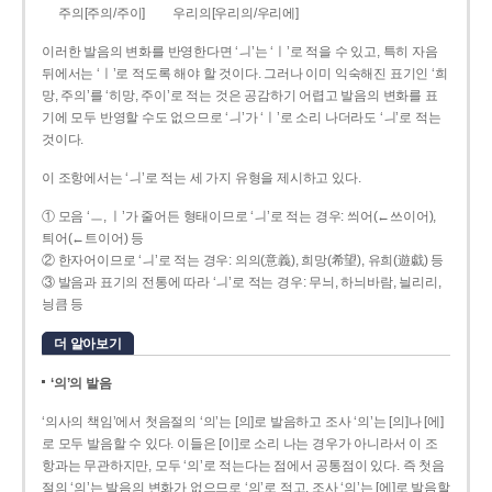
주의[주의/주이]
우리의[우리의/우리에]
이러한 발음의 변화를 반영한다면 ‘ㅢ’는 ‘ㅣ’로 적을 수 있고, 특히 자음
뒤에서는 ‘ㅣ’로 적도록 해야 할 것이다. 그러나 이미 익숙해진 표기인 ‘희
망, 주의’를 ‘히망, 주이’로 적는 것은 공감하기 어렵고 발음의 변화를 표
기에 모두 반영할 수도 없으므로 ‘ㅢ’가 ‘ㅣ’로 소리 나더라도 ‘ㅢ’로 적는
것이다.
이 조항에서는 ‘ㅢ’로 적는 세 가지 유형을 제시하고 있다.
① 모음 ‘ㅡ, ㅣ’가 줄어든 형태이므로 ‘ㅢ’로 적는 경우: 씌어(←쓰이어),
틔어(←트이어) 등
② 한자어이므로 ‘ㅢ’로 적는 경우: 의의(意義), 희망(希望), 유희(遊戱) 등
③ 발음과 표기의 전통에 따라 ‘ㅢ’로 적는 경우: 무늬, 하늬바람, 늴리리,
닁큼 등
더 알아보기
‘의’의 발음
‘의사의 책임’에서 첫음절의 ‘의’는 [의]로 발음하고 조사 ‘의’는 [의]나 [에]
로 모두 발음할 수 있다. 이들은 [이]로 소리 나는 경우가 아니라서 이 조
항과는 무관하지만, 모두 ‘의’로 적는다는 점에서 공통점이 있다. 즉 첫음
절의 ‘의’는 발음의 변화가 없으므로 ‘의’로 적고, 조사 ‘의’는 [에]로 발음할