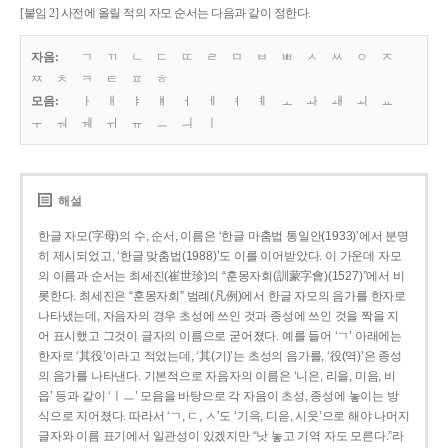
[붙임 2] 사전에 올릴 적의 자모 순서는 다음과 같이 정한다.
자음:
ㄱ
ㄲ
ㄴ
ㄷ
ㄸ
ㄹ
ㅁ
ㅂ
ㅃ
ㅅ
ㅆ
ㅇ
ㅈ
ㅉ
ㅊ
ㅋ
ㅌ
ㅍ
ㅎ
모음:
ㅏ
ㅐ
ㅑ
ㅒ
ㅓ
ㅔ
ㅕ
ㅖ
ㅗ
ㅘ
ㅙ
ㅚ
ㅛ
ㅜ
ㅝ
ㅞ
ㅟ
ㅠ
ㅡ
ㅢ
ㅣ
해설
한글 자모(字母)의 수, 순서, 이름은 ‘한글 마춤법 통일안(1933)’에서 분명
히 제시되었고, ‘한글 맞춤법(1988)’도 이를 이어받았다. 이 가운데 자모
의 이름과 순서는 최세진(崔世珍)의 “훈몽자회(訓蒙字會)(1527)”에서 비
롯한다. 최세진은 “훈몽자회” 범례(凡例)에서 한글 자모의 음가를 한자로
나타냈는데, 자음자의 경우 초성에 쓰인 것과 종성에 쓰인 것을 짝을 지
어 표시했고 그것이 글자의 이름으로 굳어졌다. 예를 들어 ‘ㄱ’ 아래에는
한자로 ‘其役’이라고 적었는데, ‘其(기)’는 초성의 음가를, ‘役(역)’은 종성
의 음가를 나타낸다. 기본적으로 자음자의 이름은 ‘니은, 리을, 미음, 비
읍’ 등과 같이 ‘ㅣㅡ’ 모음을 바탕으로 각 자음이 초성, 종성에 놓이는 방
식으로 지어졌다. 따라서 ‘ㄱ, ㄷ, ㅅ’도 ‘기윽, 디읃, 시읏’으로 해야 나머지
글자와 이름 표기에서 일관성이 있겠지만 “낫 놓고 기역 자도 모른다.”라