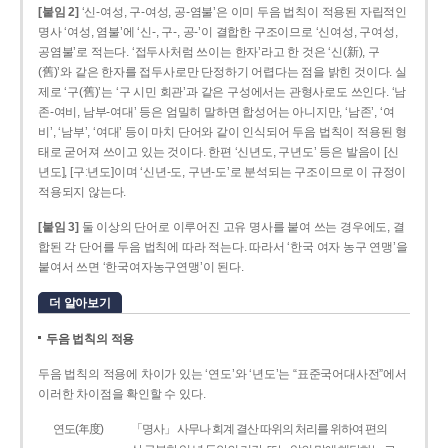
[붙임 2]
‘신-여성, 구-여성, 공-염불’은 이미 두음 법칙이 적용된 자립적인
명사 ‘여성, 염불’에 ‘신-, 구-, 공-’이 결합한 구조이므로 ‘신여성, 구여성,
공염불’로 적는다. ‘접두사처럼 쓰이는 한자’라고 한 것은 ‘신(新), 구
(舊)’와 같은 한자를 접두사로만 단정하기 어렵다는 점을 밝힌 것이다. 실
제로 ‘구(舊)’는 ‘구 시민 회관’과 같은 구성에서는 관형사로도 쓰인다. ‘남
존­-여비, 남부-­여대’ 등은 엄밀히 말하면 합성어는 아니지만, ‘남존’, ‘여
비’, ‘남부’, ‘여대’ 등이 마치 단어와 같이 인식되어 두음 법칙이 적용된 형
태로 굳어져 쓰이고 있는 것이다. 한편 ‘신년도, 구년도’ 등은 발음이 [신
년도], [구ː년도]이며 ‘신년­-도, 구년-­도’로 분석되는 구조이므로 이 규정이
적용되지 않는다.
[붙임 3]
둘 이상의 단어로 이루어진 고유 명사를 붙여 쓰는 경우에도, 결
합된 각 단어를 두음 법칙에 따라 적는다. 따라서 ‘한국 여자 농구 연맹’을
붙여서 쓰면 ‘한국여자농구연맹’이 된다.
더 알아보기
두음 법칙의 적용
두음 법칙의 적용에 차이가 있는 ‘연도’와 ‘년도’는 “표준국어대사전”에서
이러한 차이점을 확인할 수 있다.
연도(年度)
「명사」 사무나 회계 결산 따위의 처리를 위하여 편의