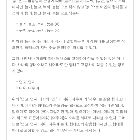
‘늙-’은 그 활용형이 환경에 따라 [늘거], [늘꼬], [늑찌], [능는] 등으로 소리
나지만 ‘늘거, 늘꼬, 늑찌, 능는’으로 적지 않고 ‘늙-’으로 어간의 형태를 고
정하여 ‘늙어, 늙고, 늙지, 늙는’으로 적는다.
늘거, 늘꼬, 늑찌, 능는 (×)
늙어, 늙고, 늙지, 늙는 (○)
이처럼 ‘늙-­’이라는 어간과 거기에 결합하는 어미의 형태를 고정하여 적
으면 각 형태소가 지닌 뜻을 분명하게 파악할 수 있다.
그러나 언제나 어법에 따라 형태소를 고정하여 적을 수 있는 것은 아니
다. 하나의 형태소라고 하더라도 한 형태로 고정하여 적을 수 없는 경우
가 있다.
덥고, 덥지
더워, 더우며
위의 ‘덥고, 덥지’에서의 ‘덥-­’과 ‘더워, 더우며’의 ‘더우-­’는 같은 형태소이
다. 어법에 따라 형태소의 본모양을 ‘덥-­’으로 고정하여 적는다면 ‘덥어,
덥으며’로 적어야 한다. 그렇지만 ‘덥어, 덥으며’는 [더버], [더브며]로 읽히
게 되므로 표준어 [더워], [더우며]의 소리를 제대로 나타낼 수 없다. 그러
므로 ‘덥고, 덥지, 더워, 더우며’는 한 형태소의 활용형이지만 그 형태를
하나로 고정할 수 없고 ‘덥-’, ‘더우-’ 두 가지로 적게 된다.