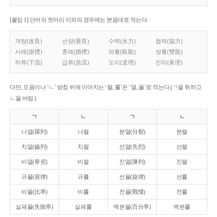
[붙임 1] 단어의 첫머리 이외의 경우에는 본음대로 적는다.
개량(改良)
선량(善良)
수력(水力)
협력(協力)
사례(謝禮)
혼례(婚禮)
와룡(臥龍)
쌍룡(雙龍)
하류(下流)
급류(急流)
도리(道理)
진리(眞理)
다만, 모음이나 ‘ㄴ’ 받침 뒤에 이어지는 ‘렬, 률’은 ‘열, 율’로 적는다.(ㄱ을 취하고
ㄴ을 버림.)
ㄱ
ㄴ
ㄱ
ㄴ
나열(羅列)
나렬
분열(分裂)
분렬
치열(齒列)
치렬
선열(先烈)
선렬
비열(卑劣)
비렬
진열(陳列)
진렬
규율(規律)
규률
선율(旋律)
선률
비율(比率)
비률
전율(戰慄)
전률
실패율(失敗率)
실패률
백분율(百分率)
백분률