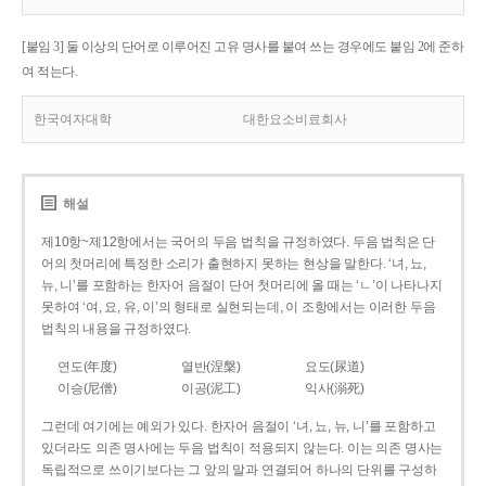
[붙임 3] 둘 이상의 단어로 이루어진 고유 명사를 붙여 쓰는 경우에도 붙임 2에 준하
여 적는다.
한국여자대학
대한요소비료회사
해설
제10항~제12항에서는 국어의 두음 법칙을 규정하였다. 두음 법칙은 단
어의 첫머리에 특정한 소리가 출현하지 못하는 현상을 말한다. ‘녀, 뇨,
뉴, 니’를 포함하는 한자어 음절이 단어 첫머리에 올 때는 ‘ㄴ’이 나타나지
못하여 ‘여, 요, 유, 이’의 형태로 실현되는데, 이 조항에서는 이러한 두음
법칙의 내용을 규정하였다.
연도(年度)
열반(涅槃)
요도(尿道)
이승(尼僧)
이공(泥工)
익사(溺死)
그런데 여기에는 예외가 있다. 한자어 음절이 ‘녀, 뇨, 뉴, 니’를 포함하고
있더라도 의존 명사에는 두음 법칙이 적용되지 않는다. 이는 의존 명사는
독립적으로 쓰이기보다는 그 앞의 말과 연결되어 하나의 단위를 구성하