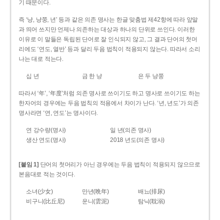
기 때문이다.
즉 ‘냥, 냥쭝, 년’ 등과 같은 의존 명사는 한글 맞춤법 제42항에 따라 앞말
과 띄어 쓰지만 언제나 의존하는 대상과 하나의 단위로 쓰인다. 이러한
이유로 이 말들은 독립된 단어로 잘 인식되지 않고, 그 결과 단어의 첫머
리에도 ‘연도, 열반’ 등과 달리 두음 법칙이 적용되지 않는다. 따라서 소리
나는 대로 적는다.
십 년
금 한 냥
은 두 냥쭝
따라서 ‘年’, ‘年度’처럼 의존 명사로 쓰이기도 하고 명사로 쓰이기도 하는
한자어의 경우에는 두음 법칙의 적용에서 차이가 난다. ‘년, 년도’가 의존
명사라면 ‘연, 연도’는 명사이다.
연 강수량(명사)
일 년(의존 명사)
생산 연도(명사)
2018 년도(의존 명사)
[붙임 1]
단어의 첫머리가 아닌 경우에는 두음 법칙이 적용되지 않으므로
본음대로 적는 것이다.
소녀(少女)
만년(晩年)
배뇨(排尿)
비구니(比丘尼)
운니(雲泥)
탐닉(耽溺)