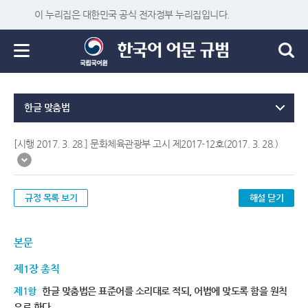
이 누리집은 대한민국 공식 전자정부 누리집입니다.
한글 맞춤법
[시행 2017. 3. 28.] 문화체육관광부 고시 제2017-12호(2017. 3. 28.)
규정 목록 보기
해설 닫기
본문
제1장 총칙
제1항
한글 맞춤법은 표준어를 소리대로 적되, 어법에 맞도록 함을 원칙
으로 한다.