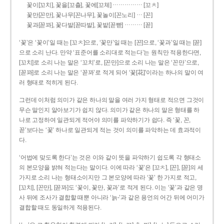
……………
꽃이[꼬치], 꽃을[꼬츨], 꽃에[꼬체]
[꼬ㅊ]
…
꽃만[꼰만], 꽃나무[꼰나무], 꽃놀이[꼰노리]
[꼰]
………
꽃과[꼳꽈], 꽃다발[꼳따발], 꽃밭[꼳빧]
[꼳]
‘꽃’은 ‘꽃이’일 때는 [꼬ㅊ]으로, ‘꽃만’일 때는 [꼰]으로, ‘꽃과’일 때는 [꼳]
으로 소리 난다. 만약 ‘표준어를 소리대로 적는다’는 원칙만 적용한다면,
[꼬치]로 소리 나는 말은 ‘꼬치’로, [꼰만]으로 소리 나는 말은 ‘꼰만’으로,
[꼳꽈]로 소리 나는 말은 ‘꼳꽈’로 적게 되어 ‘꽃[花]’이라는 하나의 말이 여
러 형태로 적히게 된다.
그런데 이처럼 의미가 같은 하나의 말을 여러 가지 형태로 적으면 그것이
무슨 말인지 알아보기가 쉽지 않다. 의미가 같은 하나의 말은 형태를 하
나로 고정하여 일관되게 적어야 의미를 파악하기가 쉽다. 즉 ‘꽃, 꼰,
꼳’보다는 ‘꽃’ 하나로 일관되게 적는 것이 의미를 파악하는 데 효과적이
다.
‘어법에 맞도록 한다’는 것은 이와 같이 뜻을 파악하기 쉽도록 각 형태소
의 본모양을 밝혀 적는다는 말이다. 이에 따라 ‘꽃’은 [꼬ㅊ], [꼰], [꼳]의 세
가지로 소리 나는 형태소이지만 그 본모양에 따라 ‘꽃’ 한 가지로 적고,
[꼬치], [꼰만], [꼳꽈]도 ‘꽃이, 꽃만, 꽃과’로 적게 된다. 이는 ‘꽃’과 같은 명
사 뒤에 조사가 결합할 때뿐 아니라 ‘늙-’과 같은 용언의 어간 뒤에 어미가
결합할 때도 동일하게 적용된다.