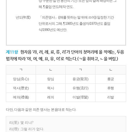
상 구분한 일 년 동안의 기간. 또는 앞의 말에 해당하는 그
해. ¶ 졸업 연도/제작 연도.
년도(年度)
「의존명사」((해를 뜻하는 말 뒤에 쓰여)) 일정한 기간
단위로서의 그해. ¶ 1985년도 출생자/1970년도 졸업
식/1990년도 예산안.
제11항
한자음 ‘랴, 려, 례, 료, 류, 리’가 단어의 첫머리에 올 적에는, 두음
법칙에 따라 ‘야, 여, 예, 요, 유, 이’로 적는다.(ㄱ을 취하고, ㄴ을 버림.)
ㄱ
ㄴ
ㄱ
ㄴ
양심(良心)
량심
용궁(龍宮)
룡궁
역사(歷史)
력사
유행(流行)
류행
예의(禮儀)
례의
이발(理髮)
리발
다만, 다음과 같은 의존 명사는 본음대로 적는다.
리(里): 몇 리냐?
리(理): 그럴 리가 없다.