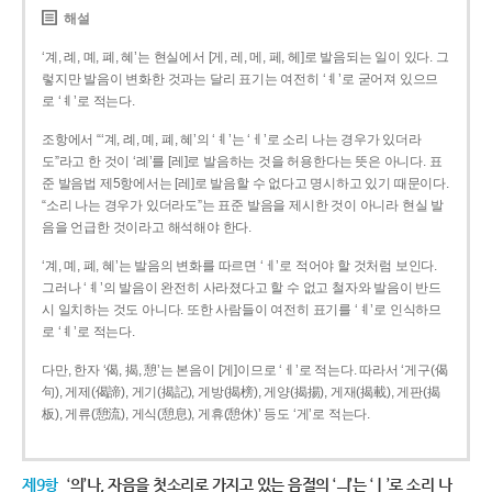
해설
‘계, 례, 몌, 폐, 혜’는 현실에서 [게, 레, 메, 페, 헤]로 발음되는 일이 있다. 그
렇지만 발음이 변화한 것과는 달리 표기는 여전히 ‘ㅖ’로 굳어져 있으므
로 ‘ㅖ’로 적는다.
조항에서 “‘계, 례, 몌, 폐, 혜’의 ‘ㅖ’는 ‘ㅔ’로 소리 나는 경우가 있더라
도”라고 한 것이 ‘례’를 [레]로 발음하는 것을 허용한다는 뜻은 아니다. 표
준 발음법 제5항에서는 [레]로 발음할 수 없다고 명시하고 있기 때문이다.
“소리 나는 경우가 있더라도”는 표준 발음을 제시한 것이 아니라 현실 발
음을 언급한 것이라고 해석해야 한다.
‘계, 몌, 폐, 혜’는 발음의 변화를 따르면 ‘ㅔ’로 적어야 할 것처럼 보인다.
그러나 ‘ㅖ’의 발음이 완전히 사라졌다고 할 수 없고 철자와 발음이 반드
시 일치하는 것도 아니다. 또한 사람들이 여전히 표기를 ‘ㅖ’로 인식하므
로 ‘ㅖ’로 적는다.
다만, 한자 ‘偈, 揭, 憩’는 본음이 [게]이므로 ‘ㅔ’로 적는다. 따라서 ‘게구(偈
句), 게제(偈諦), 게기(揭記), 게방(揭榜), 게양(揭揚), 게재(揭載), 게판(揭
板), 게류(憩流), 게식(憩息), 게휴(憩休)’ 등도 ‘게’로 적는다.
제9항
‘의’나, 자음을 첫소리로 가지고 있는 음절의 ‘ㅢ’는 ‘ㅣ’로 소리 나