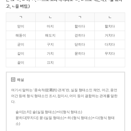
고, ㄴ을 버림.)
ㄱ
ㄴ
ㄱ
ㄴ
맏이
마지
핥이다
할치다
해돋이
해도지
걷히다
거치다
굳이
구지
닫히다
다치다
같이
가치
묻히다
무치다
끝이
끄치
해설
여기서 말하는 ‘종속적(從屬的) 관계’란, 실질 형태소인 체언, 어근, 용언
어간 등에 형식 형태소인 조사, 접미사, 어미 등이 결합하는 관계를 말한
다.
솥이[소치]: 솥(실질 형태소)+이(형식 형태소)
묻히다[무치다]: 묻­-(실질 형태소)+­-히­-(형식 형태소)+-다(형식 형태
소)