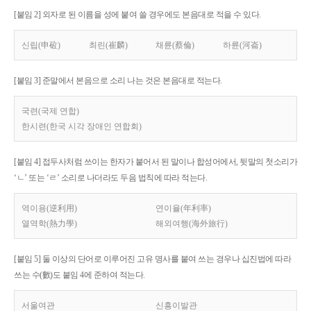
[붙임 2] 외자로 된 이름을 성에 붙여 쓸 경우에도 본음대로 적을 수 있다.
신립(申砬)
최린(崔麟)
채륜(蔡倫)
하륜(河崙)
[붙임 3] 준말에서 본음으로 소리 나는 것은 본음대로 적는다.
국련(국제 연합)
한시련(한국 시각 장애인 연합회)
[붙임 4] 접두사처럼 쓰이는 한자가 붙어서 된 말이나 합성어에서, 뒷말의 첫소리가
‘ㄴ’ 또는 ‘ㄹ’ 소리로 나더라도 두음 법칙에 따라 적는다.
역이용(逆利用)
연이율(年利率)
열역학(熱力學)
해외여행(海外旅行)
[붙임 5] 둘 이상의 단어로 이루어진 고유 명사를 붙여 쓰는 경우나 십진법에 따라
쓰는 수(數)도 붙임 4에 준하여 적는다.
서울여관
신흥이발관