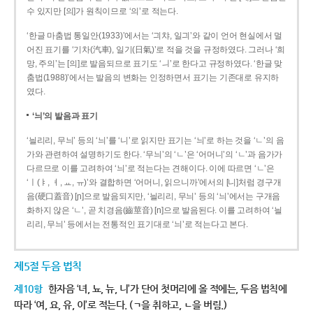
수 있지만 [의]가 원칙이므로 ‘의’로 적는다.
‘한글 마춤법 통일안(1933)’에서는 ‘긔챠, 일긔’와 같이 언어 현실에서 멀
어진 표기를 ‘기차(汽車), 일기(日氣)’로 적을 것을 규정하였다. 그러나 ‘희
망, 주의’는 [의]로 발음되므로 표기도 ‘ㅢ’로 한다고 규정하였다. ‘한글 맞
춤법(1988)’에서는 발음의 변화는 인정하면서 표기는 기존대로 유지하
였다.
‘늬’의 발음과 표기
‘늴리리, 무늬’ 등의 ‘늬’를 ‘니’로 읽지만 표기는 ‘늬’로 하는 것을 ‘ㄴ’의 음
가와 관련하여 설명하기도 한다. ‘무늬’의 ‘ㄴ’은 ‘어머니’의 ‘ㄴ’과 음가가
다르므로 이를 고려하여 ‘늬’로 적는다는 견해이다. 이에 따르면 ‘ㄴ’은
‘ㅣ(ㅑ, ㅕ, ㅛ, ㅠ)’와 결합하면 ‘어머니, 읽으니까’에서의 [니]처럼 경구개
음(硬口蓋音) [ɲ]으로 발음되지만, ‘늴리리, 무늬’ 등의 ‘늬’에서는 구개음
화하지 않은 ‘ㄴ’, 곧 치경음(齒莖音) [n]으로 발음된다. 이를 고려하여 ‘늴
리리, 무늬’ 등에서는 전통적인 표기대로 ‘늬’로 적는다고 본다.
제5절 두음 법칙
제10항
한자음 ‘녀, 뇨, 뉴, 니’가 단어 첫머리에 올 적에는, 두음 법칙에
따라 ‘여, 요, 유, 이’로 적는다. (ㄱ을 취하고, ㄴ을 버림.)