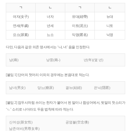
ㄱ
ㄴ
ㄱ
ㄴ
여자(女子)
녀자
유대(紐帶)
뉴대
연세(年歲)
년세
이토(泥土)
니토
요소(尿素)
뇨소
익명(匿名)
닉명
다만, 다음과 같은 의존 명사에서는 ‘냐, 녀’ 음을 인정한다.
냥(兩)
냥쭝(兩-)
년(年)(몇 년)
[붙임 1] 단어의 첫머리 이외의 경우에는 본음대로 적는다.
남녀(男女)
당뇨(糖尿)
결뉴(結紐)
은닉(隱匿)
[붙임 2] 접두사처럼 쓰이는 한자가 붙어서 된 말이나 합성어에서, 뒷말의 첫소리가
‘ㄴ’ 소리로 나더라도 두음 법칙에 따라 적는다.
신여성(新女性)
공염불(空念佛)
남존여비(男尊女卑)