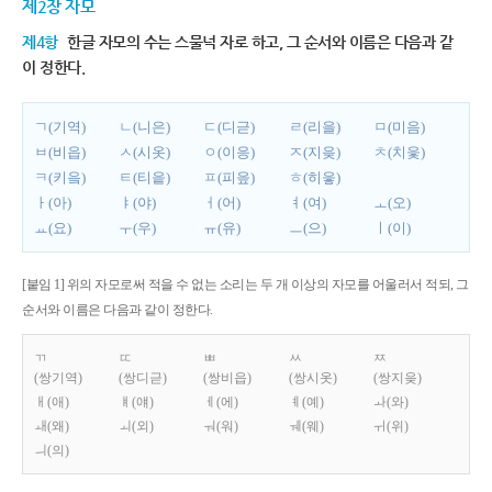
제2장 자모
제4항
한글 자모의 수는 스물넉 자로 하고, 그 순서와 이름은 다음과 같
이 정한다.
ㄱ(기역)
ㄴ(니은)
ㄷ(디귿)
ㄹ(리을)
ㅁ(미음)
ㅂ(비읍)
ㅅ(시옷)
ㅇ(이응)
ㅈ(지읒)
ㅊ(치읓)
ㅋ(키읔)
ㅌ(티읕)
ㅍ(피읖)
ㅎ(히읗)
ㅏ(아)
ㅑ(야)
ㅓ(어)
ㅕ(여)
ㅗ(오)
ㅛ(요)
ㅜ(우)
ㅠ(유)
ㅡ(으)
ㅣ(이)
[붙임 1] 위의 자모로써 적을 수 없는 소리는 두 개 이상의 자모를 어울러서 적되, 그
순서와 이름은 다음과 같이 정한다.
ㄲ
ㄸ
ㅃ
ㅆ
ㅉ
(쌍기역)
(쌍디귿)
(쌍비읍)
(쌍시옷)
(쌍지읒)
ㅐ(애)
ㅒ(얘)
ㅔ(에)
ㅖ(예)
ㅘ(와)
ㅙ(왜)
ㅚ(외)
ㅝ(워)
ㅞ(웨)
ㅟ(위)
ㅢ(의)