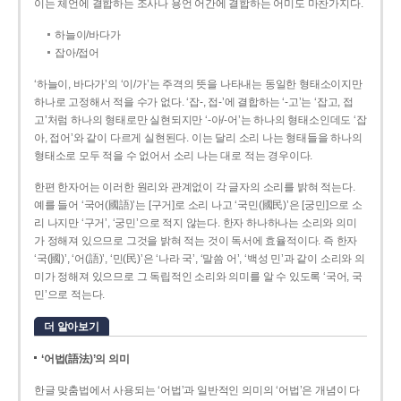
이는 체언에 결합하는 조사나 용언 어간에 결합하는 어미도 마찬가지다.
하늘이/바다가
잡아/접어
‘하늘이, 바다가’의 ‘이/가’는 주격의 뜻을 나타내는 동일한 형태소이지만
하나로 고정해서 적을 수가 없다. ‘잡-, 접-’에 결합하는 ‘-고’는 ‘잡고, 접
고’처럼 하나의 형태로만 실현되지만 ‘-아/-어’는 하나의 형태소인데도 ‘잡
아, 접어’와 같이 다르게 실현된다. 이는 달리 소리 나는 형태들을 하나의
형태소로 모두 적을 수 없어서 소리 나는 대로 적는 경우이다.
한편 한자어는 이러한 원리와 관계없이 각 글자의 소리를 밝혀 적는다.
예를 들어 ‘국어(國語)’는 [구거]로 소리 나고 ‘국민(國民)’은 [궁민]으로 소
리 나지만 ‘구거’, ‘궁민’으로 적지 않는다. 한자 하나하나는 소리와 의미
가 정해져 있으므로 그것을 밝혀 적는 것이 독서에 효율적이다. 즉 한자
‘국(國)’, ‘어(語)’, ‘민(民)’은 ‘나라 국’, ‘말씀 어’, ‘백성 민’과 같이 소리와 의
미가 정해져 있으므로 그 독립적인 소리와 의미를 알 수 있도록 ‘국어, 국
민’으로 적는다.
더 알아보기
‘어법(語法)’의 의미
한글 맞춤법에서 사용되는 ‘어법’과 일반적인 의미의 ‘어법’은 개념이 다