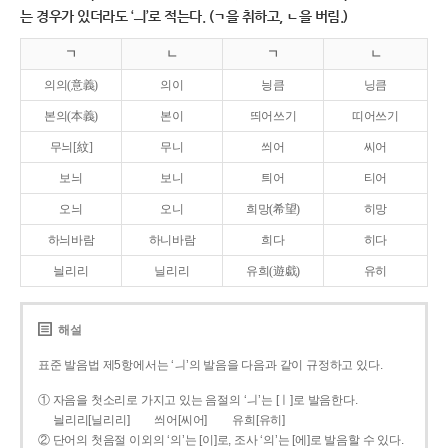
는 경우가 있더라도 ‘ㅢ’로 적는다. (ㄱ을 취하고, ㄴ을 버림.)
ㄱ
ㄴ
ㄱ
ㄴ
의의(意義)
의이
닁큼
닝큼
본의(本義)
본이
띄어쓰기
띠어쓰기
무늬[紋]
무니
씌어
씨어
보늬
보니
틔어
티어
오늬
오니
희망(希望)
히망
하늬바람
하니바람
희다
히다
늴리리
닐리리
유희(遊戱)
유히
해설
표준 발음법 제5항에서는 ‘ㅢ’의 발음을 다음과 같이 규정하고 있다.
① 자음을 첫소리로 가지고 있는 음절의 ‘ㅢ’는 [ㅣ]로 발음한다.
늴리리[닐리리]
씌어[씨어]
유희[유히]
② 단어의 첫음절 이외의 ‘의’는 [이]로, 조사 ‘의’는 [에]로 발음할 수 있다.