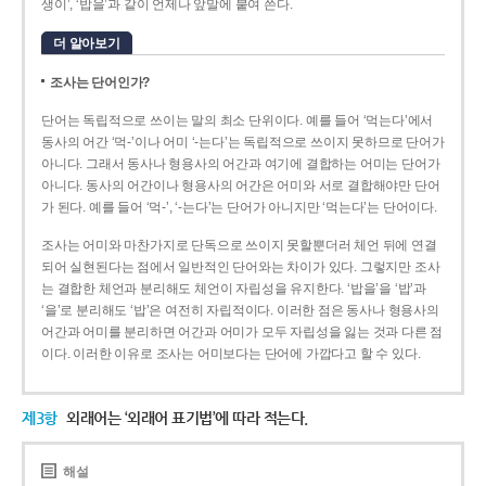
생이’, ‘밥을’과 같이 언제나 앞말에 붙여 쓴다.
더 알아보기
조사는 단어인가?
단어는 독립적으로 쓰이는 말의 최소 단위이다. 예를 들어 ‘먹는다’에서
동사의 어간 ‘먹-­’이나 어미 ‘­-는다’는 독립적으로 쓰이지 못하므로 단어가
아니다. 그래서 동사나 형용사의 어간과 여기에 결합하는 어미는 단어가
아니다. 동사의 어간이나 형용사의 어간은 어미와 서로 결합해야만 단어
가 된다. 예를 들어 ‘먹-’, ‘-는다’는 단어가 아니지만 ‘먹는다’는 단어이다.
조사는 어미와 마찬가지로 단독으로 쓰이지 못할뿐더러 체언 뒤에 연결
되어 실현된다는 점에서 일반적인 단어와는 차이가 있다. 그렇지만 조사
는 결합한 체언과 분리해도 체언이 자립성을 유지한다. ‘밥을’을 ‘밥’과
‘을’로 분리해도 ‘밥’은 여전히 자립적이다. 이러한 점은 동사나 형용사의
어간과 어미를 분리하면 어간과 어미가 모두 자립성을 잃는 것과 다른 점
이다. 이러한 이유로 조사는 어미보다는 단어에 가깝다고 할 수 있다.
제3항
외래어는 ‘외래어 표기법’에 따라 적는다.
해설