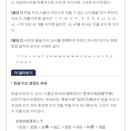
는 속담에서처럼 전통적으로 쓰여 온 것이므로 그대로 유지하였다.
[붙임 1]
한글 자모 스물넉 자만으로 적을 수 없는 소리들을 적기 위하여,
자모 두 개를 어우른 글자인 ‘ㄲ, ㄸ, ㅃ, ㅆ, ㅉ’, ‘ㅐ, ㅒ, ㅔ, ㅖ, ㅘ, ㅚ, ㅝ,
ㅟ, ㅢ’와 자모 세 개를 어우른 글자인 ‘ㅙ, ㅞ’를 쓴다는 것을 보여 준 것이
다.
[붙임 2]
사전에 올릴 적의 순서를 명확하게 하려고 제시한 것이다. 한편
받침 글자의 순서는 아래와 같다.
ㄱ ㄲ ㄳ ㄴ ㄵ ㄶ ㄷ ㄹ ㄺ ㄻ ㄼ ㄽ ㄾ ㄿ ㅀ ㅁ ㅂ ㅄ ㅅ ㅆ ㅇ ㅈ ㅊ
ㅋ ㅌ ㅍ ㅎ
더 알아보기
한글 자모 명칭의 유래
한글 자모의 수, 순서, 이름은 최세진(崔世珍)의 “훈몽자회(訓蒙字會)
(1527)”에서 비롯한다. 최세진은 “훈몽자회” 범례(凡例)에서 한글 자모가
초성에 쓰인 것과 종성에 쓰인 것을 짝을 지어 표시했는데, 그것이 자모
의 이름으로 이어졌다.
初聲終聲通用八字
ㄱ其役 ㄴ尼隱 ㄷ池
ㄹ梨乙 ㅁ眉音 ㅂ非邑 ㅅ時
ㆁ異凝