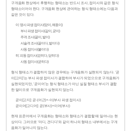
구개음화 현상에서 후행하는 형태소는 반드시 조사, 접미사와 같은 형식
형태소이어야 한다. 구개음화 현상에 관여하는 형식 형태소에는 다음과
같은 것이 있다.
이: 명사 파생 접미사(맏이, 해돋이)
부사 파생 접미사(같이, 굳이)
주격 조사(끝이, 밭이)
서술격 조사(끝이다, 밭이다)
사동 접미사(붙이다)
히: 피동 접미사(걷히다, 닫히다)
사동 접미사(굳히다)
형식 형태소가 결합하지 않은 경우에는 구개음화가 실현되지 않는다. ‘곧
이[고지]’는 부사 파생 접미사가 결합하여 부사가 되었으므로 구개음화가
실현되었지만, ‘곧이어’는 형식 형태소가 아닌 실질 형태소 부사가 결합
한 말이므로 구개음화가 실현되지 않는다.
곧이[고지]: 곧-­(어근)+­-이(부사 파생 접미사)
곧이어[고디어]: 곧(부사)+이어(부사)
현재 표준어에서 구개음화는 형태소와 형태소가 결합할 때 일어나는 현
상이다. 그러므로 ‘마디, 견디다’와 같이 하나의 형태소 내부에서는 구개
음화가 일어나지 않는다.