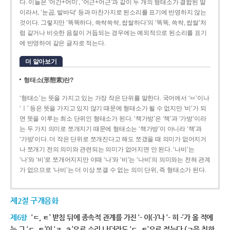
다. 이들은 ‘어간+어미’, ‘어근+어근’과 같이 두 개의 형태소가 결합된 말
이라서, ‘눈곱, 발바닥’ 등과 마찬가지로 된소리를 표기에 반영하지 않는
것이다. 그렇지만 ‘똑똑하다, 쓱싹쓱싹, 쌉쌀하다’의 ‘똑똑, 쓱싹, 쌉쌀’처
럼 같거나 비슷한 음절이 거듭되는 경우에는 예외적으로 된소리를 표기
에 반영하여 같은 글자로 적는다.
더 알아보기
형태소(形態素)란?
‘형태소’는 뜻을 가지고 있는 가장 작은 단위를 말한다. 국어에서 ‘ㅂ’이나
‘ㅣ’ 등은 뜻을 가지고 있지 않기 때문에 형태소가 될 수 없지만 ‘비’가 되
면 뜻을 이루는 최소 단위인 형태소가 된다. ‘책가방’은 ‘책’과 ‘가방’이라
는 두 가지 의미로 쪼개지기 때문에 형태소는 ‘책가방’이 아니라 ‘책’과
‘가방’이다. 더 작은 단위로 쪼개진다고 해도 쪼갰을 때 의미가 없어지거
나 쪼개기 전의 의미와 관련되는 의미가 없어지면 안 된다. ‘나비’는
‘나’와 ‘비’로 쪼개어지지만 이때 ‘나’와 ‘비’는 ‘나비’의 의미와는 전혀 관계
가 없으므로 ‘나비’는 더 이상 쪼갤 수 없는 의미 단위, 즉 형태소가 된다.
제2절 구개음화
제6항
‘ㄷ, ㅌ’ 받침 뒤에 종속적 관계를 가진 ‘- 이(-)’나 ‘- 히 -’가 올 적에
는 그 ‘ㄷ, ㅌ’이 ‘ㅈ, ㅊ’으로 소리 나더라도 ‘ㄷ, ㅌ’으로 적는다.(ㄱ을 취하