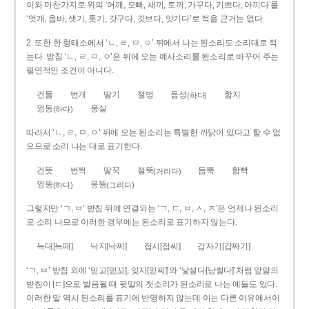
이와 마찬가지로 위의 ‘어깨, 오빠, 새끼, 토끼, 가꾸다, 기쁘다, 아끼다’를
‘엇개, 옵바, 샛기, 톳기, 갓구다, 깃브다, 앗기다’로 적을 근거는 없다.
2. 또한 한 형태소에서 ‘ㄴ, ㄹ, ㅁ, ㅇ’ 뒤에서 나는 된소리도 소리대로 적
는다. 받침 ‘ㄴ, ㄹ, ㅁ, ㅇ’은 뒤에 오는 예사소리를 된소리로 바꾸어 주는
필연적인 조건이 아니다.
건들
번개
딸기
절벙
듬성
함지
(하다)
껑둥
뭉실
(하다)
따라서 ‘ㄴ, ㄹ, ㅁ, ㅇ’ 뒤에 오는 된소리는 특별한 까닭이 있다고 할 수 없
으므로 소리 나는 대로 표기한다.
건뜻
번쩍
딸꾹
절뚝
듬뿍
함빡
(거리다)
껑뚱
뭉뚱
(하다)
(그리다)
그렇지만 ‘ㄱ, ㅂ’ 받침 뒤에 연결되는 ‘ㄱ, ㄷ, ㅂ, ㅅ, ㅈ’은 언제나 된소리
로 소리 나므로 이러한 경우에는 된소리로 표기하지 않는다.
늑대[늑때]
낙지[낙찌]
접시[접씨]
갑자기[갑짜기]
‘ㄱ, ㅂ’ 받침 외에 ‘믿고[믿꼬], 잊지[읻찌]’와 ‘낯설다[낟썰다]’처럼 앞말의
받침이 [ㄷ]으로 발음될 때 뒷말의 첫소리가 된소리로 나는 예들도 있다.
이러한 말 역시 된소리를 표기에 반영하지 않는데 이는 다른 이유에서이