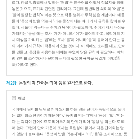
르다. 한글 맞춤법에서 말하는 ‘어법’은 표준어를 어떻게 적을지를 정해
놓은 것으로, 표기와 관련된 원리이다. 그런데 일반적인 의미의 ‘어법’은
‘말의 일정한 법칙’이라는 뜻으로 적용 범위가 무척 넓은 개념이다. 예를
들어 “동생이 밥을 먹는다.”라는 문장에서는 여러 가지 규칙을 찾아볼 수
있다. 서술어 ‘먹는다’는 주어와 목적어가 필요하며, 주어의 지시 대상을
가리키는 ‘동생’에는 조사 ‘가’가 아니라 ‘이’가 붙어야 하고, 목적어의 지
시 대상을 가리키는 ‘밥’에는 조사 ‘를’이 아니라 ‘을’이 붙어야 한다는 등
의 여러 가지 규칙이 적용되어 있는 것이다. 이 외에도 소리를 내고, 단어
를 만들고, 문장을 사용하는 데에는 수없이 많은 규칙이 필요하다. 이처
럼 언어를 조직하거나 운영하는 데에 필요한 규칙을 폭넓게 ‘어법(語
法)’이라고 한다.
제2항
문장의 각 단어는 띄어 씀을 원칙으로 한다.
해설
국어에서 단어를 단위로 띄어쓰기를 하는 것은 단어가 독립적으로 쓰이
는 말의 최소 단위이기 때문이다. ‘동생 밥 먹는다’에서 ‘동생’, ‘밥’, ‘먹는
다’는 각각이 단어이므로 띄어쓰기의 단위가 되어 ‘동생 밥 먹는다’로 띄
어 쓴다. 그런데 단어 가운데 조사는 독립성이 없어서 다른 단어와는 달
리 앞말에 붙여 쓴다. ‘동생이 밥을 먹는다’에서 ‘이’, ‘을’은 조사이므로 ‘동