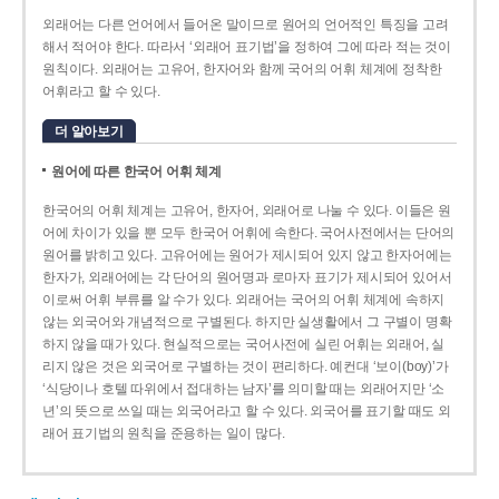
외래어는 다른 언어에서 들어온 말이므로 원어의 언어적인 특징을 고려
해서 적어야 한다. 따라서 ‘외래어 표기법’을 정하여 그에 따라 적는 것이
원칙이다. 외래어는 고유어, 한자어와 함께 국어의 어휘 체계에 정착한
어휘라고 할 수 있다.
더 알아보기
원어에 따른 한국어 어휘 체계
한국어의 어휘 체계는 고유어, 한자어, 외래어로 나눌 수 있다. 이들은 원
어에 차이가 있을 뿐 모두 한국어 어휘에 속한다. 국어사전에서는 단어의
원어를 밝히고 있다. 고유어에는 원어가 제시되어 있지 않고 한자어에는
한자가, 외래어에는 각 단어의 원어명과 로마자 표기가 제시되어 있어서
이로써 어휘 부류를 알 수가 있다. 외래어는 국어의 어휘 체계에 속하지
않는 외국어와 개념적으로 구별된다. 하지만 실생활에서 그 구별이 명확
하지 않을 때가 있다. 현실적으로는 국어사전에 실린 어휘는 외래어, 실
리지 않은 것은 외국어로 구별하는 것이 편리하다. 예컨대 ‘보이(boy)’가
‘식당이나 호텔 따위에서 접대하는 남자’를 의미할 때는 외래어지만 ‘소
년’의 뜻으로 쓰일 때는 외국어라고 할 수 있다. 외국어를 표기할 때도 외
래어 표기법의 원칙을 준용하는 일이 많다.