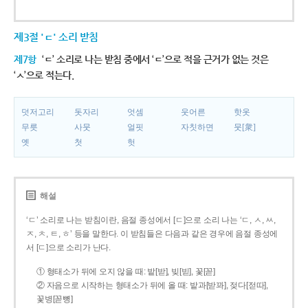
제3절 'ㄷ' 소리 받침
제7항
‘ㄷ’ 소리로 나는 받침 중에서 ‘ㄷ’으로 적을 근거가 없는 것은
‘ㅅ’으로 적는다.
덧저고리
돗자리
엇셈
웃어른
핫옷
무릇
사뭇
얼핏
자칫하면
뭇[衆]
옛
첫
헛
해설
‘ㄷ’ 소리로 나는 받침이란, 음절 종성에서 [ㄷ]으로 소리 나는 ‘ㄷ, ㅅ, ㅆ,
ㅈ, ㅊ, ㅌ, ㅎ’ 등을 말한다. 이 받침들은 다음과 같은 경우에 음절 종성에
서 [ㄷ]으로 소리가 난다.
① 형태소가 뒤에 오지 않을 때: 밭[받], 빚[빋], 꽃[꼳]
② 자음으로 시작하는 형태소가 뒤에 올 때: 밭과[받꽈], 젖다[젇따],
꽃병[꼳뼝]