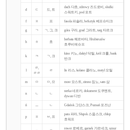
dach 다흐, zdrowy 즈드로비, słodki
d
ㄷ
드, 트
스워트키, pod 포트
f
ㅍ
프
fasola 파솔라, befsztyk 베프슈티크
g
ㄱ
ㄱ, 그, 크
góra 구라, grad 그라트, targ 타르크
herbata 헤르바타, Hrubieszów
h
ㅎ
흐
흐루비에슈프
kino 키노, daktyl 닥틸, król 크룰, bank
k
ㅋ
ㄱ, 크
반크
ㄹ,
l
ㄹ
lis 리스, kolano 콜라노, motyl 모틸
ㄹㄹ
m
ㅁ
ㅁ, 므
most 모스트, zimno 짐노, sam 삼
nerka 네르카, dokument 도쿠멘트,
n
ㄴ
ㄴ
dywan 디반
ń
ㅡ
ㄴ
Gdańsk 그단스크, Poznań 포즈난
para 파라, Słupsk 스웁스크, chłop
p
ㅍ
ㅂ, 프
흐워프
rower 로베르, garnek 가르네크, sznur