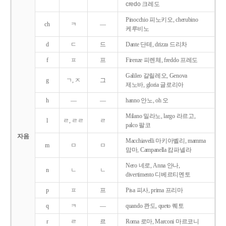
credo 크레도
Pinocchio 피노키오, cherubino
ch
ㅋ
―
케루비노
d
ㄷ
드
Dante 단테, drizza 드리차
f
ㅍ
프
Firenze 피렌체, freddo 프레도
Galileo 갈릴레오, Genova
g
ㄱ, ㅈ
그
제노바, gloria 글로리아
h
―
―
hanno 안노, oh 오
Milano 밀라노, largo 라르고,
l
ㄹ, ㄹㄹ
ㄹ
palco 팔코
자음
Macchiavelli 마키아벨리, mamma
m
ㅁ
ㅁ
맘마, Campanella 캄파넬라
Nero 네로, Anna 안나,
n
ㄴ
ㄴ
divertimento 디베르티멘토
p
ㅍ
프
Pisa 피사, prima 프리마
q
ㅋ
―
quando 콴도, queto 퀘토
r
ㄹ
르
Roma 로마, Marconi 마르코니