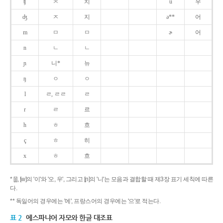
ʧ
ㅊ
치
u
우
ʤ
ㅈ
지
ə**
어
m
ㅁ
ㅁ
ɚ
어
n
ㄴ
ㄴ
ɲ
니*
뉴
ŋ
ㅇ
ㅇ
l
ㄹ, ㄹㄹ
ㄹ
r
ㄹ
르
h
ㅎ
흐
ç
ㅎ
히
x
ㅎ
흐
* [j], [w]의 '이'와 '오, 우', 그리고 [ɲ]의 '니'는 모음과 결합할 때 제3장 표기 세칙에 따른
다.
** 독일어의 경우에는 '에', 프랑스어의 경우에는 '으'로 적는다.
표 2
에스파냐어 자모와 한글 대조표