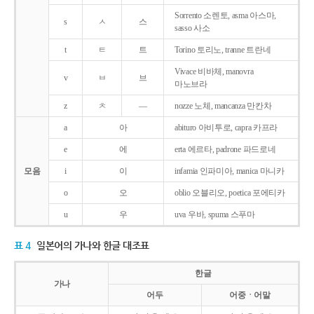
Sorrento 소렌토, asma 아스마,
s
ㅅ
스
sasso 사소
t
ㅌ
트
Torino 토리노, tranne 트란네
Vivace 비바체, manovra
v
ㅂ
브
마노브라
z
ㅊ
―
nozze 노체, mancanza 만칸차
a
아
abituro 아비투로, capra 카프라
e
에
erta 에르타, padrone 파드로네
모음
i
이
infamia 인파미아, manica 마니카
o
오
oblio 오블리오, poetica 포에티카
u
우
uva 우바, spuma 스푸마
표 4
일본어의 가나와 한글 대조표
한글
가나
어두
어중ㆍ어말