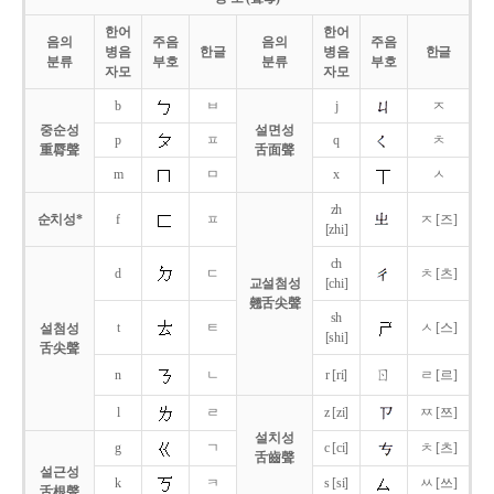
한어
한어
음의
주음
음의
주음
병음
한글
병음
한글
분류
부호
분류
부호
자모
자모
b
ㅂ
j
ㅈ
중순성
설면성
p
ㅍ
q
ㅊ
重脣聲
舌面聲
m
ㅁ
x
ㅅ
zh
순치성*
f
ㅍ
ㅈ [즈]
[zhi]
ch
d
ㄷ
ㅊ [츠]
교설첨성
[chi]
翹舌尖聲
sh
t
ㅌ
ㅅ [스]
설첨성
[shi]
舌尖聲
ㄖ
n
ㄴ
r [ri]
ㄹ [르]
l
ㄹ
z [zi]
ㅉ [쯔]
설치성
g
ㄱ
c [ci]
ㅊ [츠]
舌齒聲
설근성
k
ㅋ
s [si]
ㅆ [쓰]
舌根聲