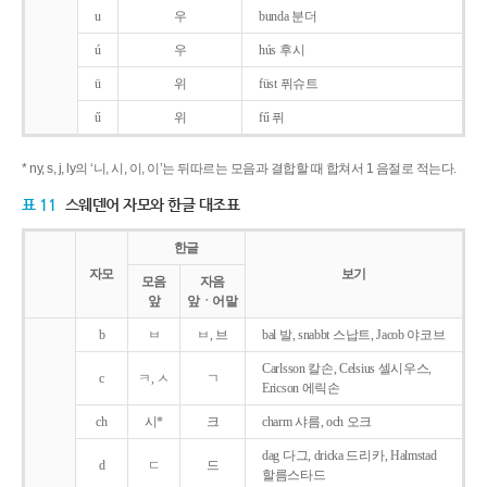
u
우
bunda 분더
ú
우
hús 후시
ü
위
füst 퓌슈트
ű
위
fű 퓌
* ny, s, j, ly의 ‘니, 시, 이, 이’는 뒤따르는 모음과 결합할 때 합쳐서 1 음절로 적는다.
표 11
스웨덴어 자모와 한글 대조표
한글
자모
보기
모음
자음
앞
앞ㆍ어말
b
ㅂ
ㅂ, 브
bal 발, snabbt 스납트, Jacob 야코브
Carlsson 칼손, Celsius 셀시우스,
c
ㅋ, ㅅ
ㄱ
Ericson 에릭손
ch
시*
크
charm 샤름, och 오크
dag 다그, dricka 드리카, Halmstad
d
ㄷ
드
할름스타드