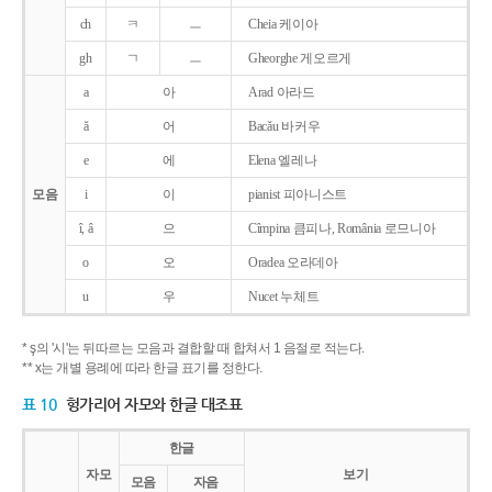
ch
ㅋ
ㅡ
Cheia 케이아
gh
ㄱ
ㅡ
Gheorghe 게오르게
a
아
Arad 아라드
ǎ
어
Bacǎu 바커우
e
에
Elena 엘레나
모음
i
이
pianist 피아니스트
î, â
으
Cîmpina 큼피나, România 로므니아
o
오
Oradea 오라데아
u
우
Nucet 누체트
* ş의 '시'는 뒤따르는 모음과 결합할 때 합쳐서 1 음절로 적는다.
** x는 개별 용례에 따라 한글 표기를 정한다.
표 10
헝가리어 자모와 한글 대조표
한글
자모
보기
모음
자음