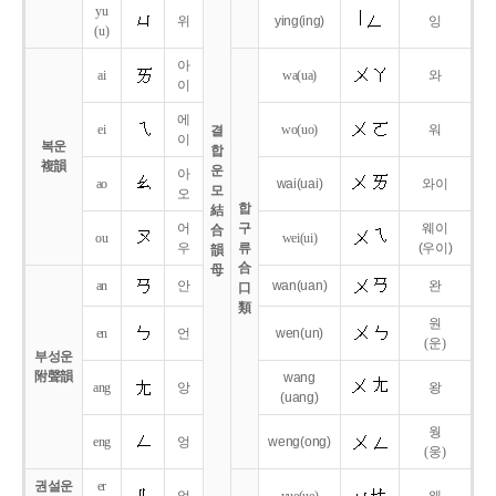
yu
위
ying
(ing)
잉
(u)
아
ai
wa
(ua)
와
이
에
ei
wo
(uo)
워
결
이
복운
합
複韻
운
아
ao
wai
(uai)
와이
모
오
합
結
어
구
웨이
合
ou
wei
(ui)
우
류
(우이)
韻
合
母
an
안
wan
(uan)
완
口
類
원
en
언
wen
(un)
(운)
부성운
附聲韻
wang
ang
앙
왕
(uang)
웡
eng
엉
weng
(ong)
(웅)
권설운
er