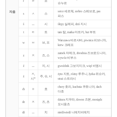
r
ㄹ
르
슈누르
serce 세르체, srebro 스레브로, pas
자음
s
ㅅ
스
파스
ś
ㅡ
시
ślepy 실레피, dziś 지시
t
ㅌ
트
tam 탐, matka 마트카, but 부트
Warszawa 바르샤바, piwnica 피브니차,
w
ㅂ
브, 프
krew 크레프
zamek 자메크, zbrodnia 즈브로드니아,
z
ㅈ
즈, 스
wywóz 비부스
ź
ㅡ
지, 시
gwoździk 그보지지크, więź 비엥시
ㅈ,
żyto 지토, różny 루주니, łyżka 위슈카,
ż
주, 슈, 시
시*
straż 스트라시
chory 호리, kuchnia 쿠흐니아, dach
ch
ㅎ
흐
다흐
dziura 지우라, dzwon 즈본, mosiądz
dz
ㅈ
즈, 츠
모시옹츠
dź
ㅡ
치
niedźwiedź 니에치비에치