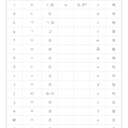
t
ㅌ
ㅅ, 트
w
오, 우*
e
에
d
ㄷ
드
ø
외
k
ㅋ
ㄱ, 크
ɛ
에
g
ㄱ
그
ɛ̃
앵
f
ㅍ
프
œ
외
v
ㅂ
브
욍
θ
ㅅ
스
æ
애
ð
ㄷ
드
a
아
s
ㅅ
스
ɑ
아
z
ㅈ
즈
ɑ̃
앙
ʃ
시
슈, 시
ʌ
어
ʒ
ㅈ
지
ɔ
오
ʦ
ㅊ
츠
ɔ̃
옹
ʣ
ㅈ
즈
o
오