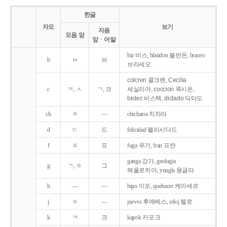
한글
자모
보기
자음
모음 앞
앞ㆍ어말
biz 비스, blandon 블란돈, braceo
b
ㅂ
브
브라세오
colcren 콜크렌, Cecilia
c
ㅋ, ㅅ
ㄱ, 크
세실리아, coccion 콕시온,
bistec 비스텍, dictado 딕타도
ch
ㅊ
―
chicharra 치차라
d
ㄷ
드
felicidad 펠리시다드
f
ㅍ
프
fuga 푸가, fran 프란
ganga 강가, geologia
g
ㄱ, ㅎ
그
헤올로히아, yungla 융글라
h
―
―
hipo 이포, quehacer 케아세르
j
ㅎ
―
jueves 후에베스, reloj 렐로
k
ㅋ
크
kapok 카포크