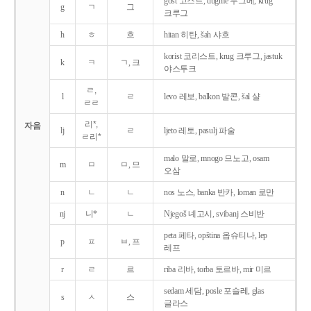
gost 고스트, dugme 두그메, krug
g
ㄱ
그
크루그
h
ㅎ
흐
hitan 히탄, šah 샤흐
korist 코리스트, krug 크루그, jastuk
k
ㅋ
ㄱ, 크
야스투크
ㄹ,
l
ㄹ
levo 레보, balkon 발콘, šal 샬
ㄹㄹ
리*,
자음
lj
ㄹ
ljeto 레토, pasulj 파술
ㄹ리*
malo 말로, mnogo 므노고, osam
m
ㅁ
ㅁ, 므
오삼
n
ㄴ
ㄴ
nos 노스, banka 반카, loman 로만
nj
니*
ㄴ
Njegoš 녜고시, svibanj 스비반
peta 페타, opština 옵슈티나, lep
p
ㅍ
ㅂ, 프
레프
r
ㄹ
르
riba 리바, torba 토르바, mir 미르
sedam 세담, posle 포슬레, glas
s
ㅅ
스
글라스