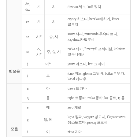
dż,
ㅈ
치
drzewo 제보, łodż 워치
drz
czysty 치스티, beczka 베치카, klucz
cz
ㅊ
치
클루치
szary 샤리, musztarda 무슈타르다,
sz
시*
슈, 시
kapelusz 카펠루시
ㅈ,
rzeka 제카, Przemyśl 프셰미실, kołnierz
rz
주, 슈, 시
시*
코우니에시
j
이*
jasny 야스니, kraj 크라이
반모음
łono 워노, głowa 그워바, bułka 부우카,
ł
우
kanał 카나우
a
아
trawa 트라바
ą̨
옹
trąba 트롱바, mąka 몽카, kąt 콩트, tą 통
e
에
zero 제로
kępa 켕파, węgorz 벵고시, Częstochowa
ę
엥, 에
쳉스토호바, proszę 프로셰
모음
i
이
zima 지마