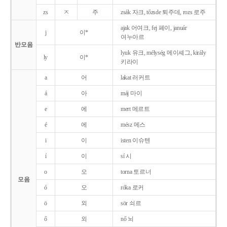
zs
ㅈ
주
zsák 자크, tőzsde 퇴주데, rozs 로주
ajak 어여크, fej 페이, január
j
이*
여누아르
반모음
lyuk 유크, mélység 메이셰그, király
ly
이*
키라이
a
어
lakat 러커트
á
아
máj 마이
e
에
mert 메르트
é
에
mész 메스
i
이
isten 이슈텐
í
이
sí 시
o
오
torna 토르너
모음
ó
오
róka 로커
ö
외
sör 쇠르
ő
외
nő 뇌