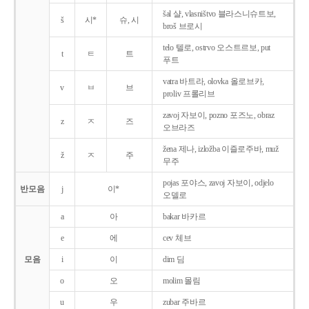
šal 샬, vlasništvo 블라스니슈트보,
š
시*
슈, 시
broš 브로시
telo 텔로, ostrvo 오스트르보, put
t
ㅌ
트
푸트
vatra 바트라, olovka 올로브카,
v
ㅂ
브
proliv 프롤리브
zavoj 자보이, pozno 포즈노, obraz
z
ㅈ
즈
오브라즈
žena 제나, izložba 이즐로주바, muž
ž
ㅈ
주
무주
pojas 포야스, zavoj 자보이, odjelo
반모음
j
이*
오델로
a
아
bakar 바카르
e
에
cev 체브
모음
i
이
dim 딤
o
오
molim 몰림
u
우
zubar 주바르