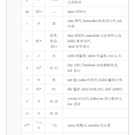
스트로프
qu
크ㅂ
ㅡ
quasi 크바시
ruka 루카, harmonika 하르모니카, mír
r
ㄹ
르
미르
르주,
řeka 르제카, námořník 나모르주니크,
ř
르ㅈ
르슈,
hořký 호르슈키,
르시
kouř 코우르시
s
ㅅ
스
sedlo 세들로, máslo 마슬로, nos 노스
šaty 샤티, Šternberk 슈테른베르크,
š
시*
슈, 시
koš 코시
t
ㅌ
트
tam 탐, matka 마트카, bolest 볼레스트
t'
티*
티
tělo 텔로, štěstí 슈테스티, obět' 오베티
vysoký 비소키, knihovna 크니호브나,
v
ㅂ
브, 프
kov 코프
w
ㅂ
브, 프
ㄱㅅ,
x**
ㄱ스
xerox 제록스, saxofón 삭소폰
ㅈ