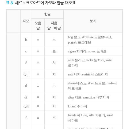
표 8
세르보크로아트어 자모와 한글 대조표
한글
자모
보기
모음
자음
앞
앞ㆍ어말
bog 보그, drobnjak 드로브냐크,
b
ㅂ
브
pogreb 포그레브
c
ㅊ
츠
cigara 치가라, novac 노바츠
čelik 첼리크, točka 토치카, kolač
č
ㅊ
치
콜라치
ć, tj
ㅊ
치
naći 나치, sestrić 세스트리치
desno 데스노, drvo 드르보, medved
d
ㄷ
드
메드베드
dž
ㅈ
지
džep 제프, narudžba 나루지바
đ,dj
ㅈ
지
Ðurađ 주라지
fasada 파사다, kifla 키플라, šaraf
f
ㅍ
프
샤라프