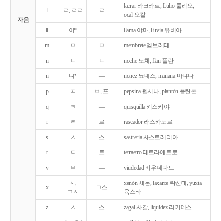
lacrar 라크라르, Lulio 룰리오,
l
ㄹ, ㄹㄹ
ㄹ
ocal 오칼
자음
ll
이*
―
llama 야마, lluvia 유비아
m
ㅁ
ㅁ
membrete 멤브레테
n
ㄴ
ㄴ
noche 노체, flan 플란
ñ
니*
―
ñoñez 뇨녜스, mañana 마냐나
p
ㅍ
ㅂ, 프
pepsina 펩시나, plantón 플란톤
q
ㅋ
―
quisquilla 키스키야
r
ㄹ
르
rascador 라스카도르
s
ㅅ
스
sastreria 사스트레리아
t
ㅌ
트
tetraetro 테트라에트로
v
ㅂ
―
viudedad 비우데다드
ㅅ,
xenón 세논, laxante 락산테, yuxta
x
ㄱ스
ㄱㅅ
육스타
z
ㅅ
스
zagal 사갈, liquidez 리키데스