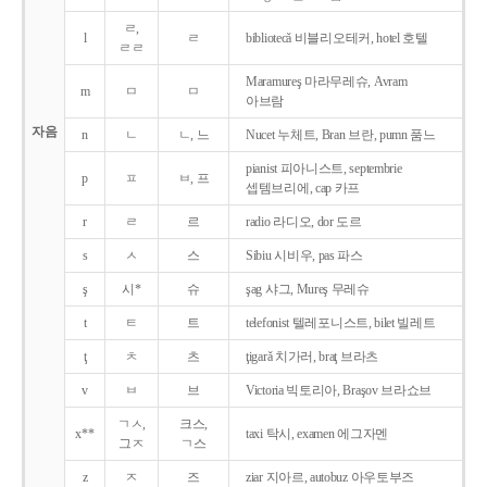
ㄹ,
l
ㄹ
bibliotecǎ 비블리오테커, hotel 호텔
ㄹㄹ
Maramureş 마라무레슈, Avram
m
ㅁ
ㅁ
아브람
자음
n
ㄴ
ㄴ, 느
Nucet 누체트, Bran 브란, pumn 품느
pianist 피아니스트, septembrie
p
ㅍ
ㅂ, 프
셉템브리에, cap 카프
r
ㄹ
르
radio 라디오, dor 도르
s
ㅅ
스
Sibiu 시비우, pas 파스
ş
시*
슈
şag 샤그, Mureş 무레슈
t
ㅌ
트
telefonist 텔레포니스트, bilet 빌레트
ţ
ㅊ
츠
ţigarǎ 치가러, braţ 브라츠
v
ㅂ
브
Victoria 빅토리아, Braşov 브라쇼브
ㄱㅅ,
크스,
x**
taxi 탁시, examen 에그자멘
그ㅈ
ㄱ스
z
ㅈ
즈
ziar 지아르, autobuz 아우토부즈