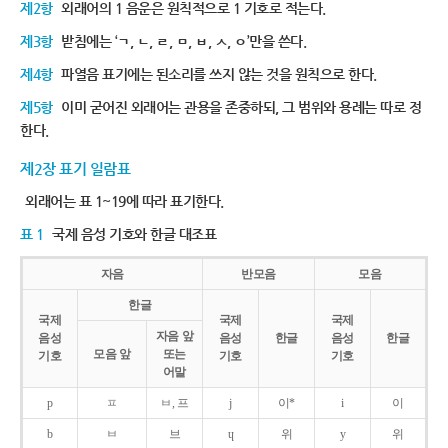
제2항
외래어의 1 음운은 원칙적으로 1 기호로 적는다.
제3항
받침에는 ‘ㄱ, ㄴ, ㄹ, ㅁ, ㅂ, ㅅ, ㅇ’만을 쓴다.
제4항
파열음 표기에는 된소리를 쓰지 않는 것을 원칙으로 한다.
제5항
이미 굳어진 외래어는 관용을 존중하되, 그 범위와 용례는 따로 정
한다.
제2장 표기 일람표
외래어는 표 1~19에 따라 표기한다.
표 1
국제 음성 기호와 한글 대조표
자음
반모음
모음
한글
국제
국제
국제
자음 앞
음성
음성
한글
음성
한글
모음 앞
또는
기호
기호
기호
어말
p
ㅍ
ㅂ, 프
j
이*
i
이
b
ㅂ
브
ɥ
위
y
위