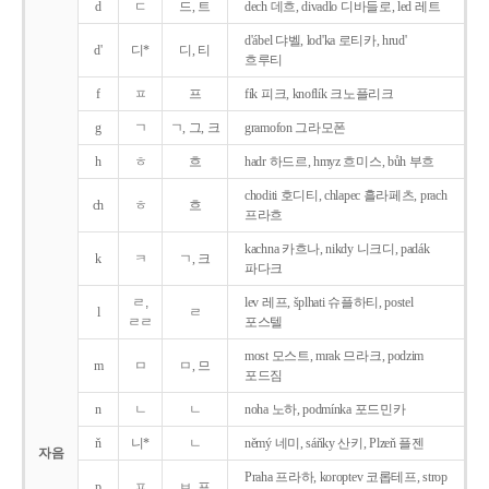
d
ㄷ
드, 트
dech 데흐, divadlo 디바들로, led 레트
d'ábel 댜벨, lod'ka 로티카, hrud'
d'
디*
디, 티
흐루티
f
ㅍ
프
fík 피크, knoflík 크노플리크
g
ㄱ
ㄱ, 그, 크
gramofon 그라모폰
h
ㅎ
흐
hadr 하드르, hmyz 흐미스, bůh 부흐
choditi 호디티, chlapec 흘라페츠, prach
ch
ㅎ
흐
프라흐
kachna 카흐나, nikdy 니크디, padák
k
ㅋ
ㄱ, 크
파다크
ㄹ,
lev 레프, šplhati 슈플하티, postel
l
ㄹ
ㄹㄹ
포스텔
most 모스트, mrak 므라크, podzim
m
ㅁ
ㅁ, 므
포드짐
n
ㄴ
ㄴ
noha 노하, podmínka 포드민카
ň
니*
ㄴ
němý 네미, sáňky 산키, Plzeň 플젠
자음
Praha 프라하, koroptev 코롭테프, strop
p
ㅍ
ㅂ, 프