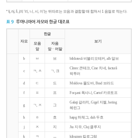
* lj, nj, š, j의 '리, 니, 시, 이'는 뒤따르는 모음과 결합할 때 합쳐서 1 음절로 적는다.
표 9
루마니아어 자모와 한글 대조표
한글
자모
보기
모음
자음
앞
앞ㆍ어말
b
ㅂ
브
bibliotecǎ 비블리오테커, alb 알브
Cîntec 큰테크, Cine 치네, facturǎ
c
ㅋ, ㅊ
ㄱ, 크
팍투러
d
ㄷ
드
Moldova 몰도바, Brad 브라드
f
ㅍ
프
Focşani 폭샤니, Cartof 카르토프
Galaţi 갈라치, Gigel 지젤, hering
g
ㄱ, ㅈ
그
헤린그
h
ㅎ
흐
haţeg 하체그, duh 두흐
j
ㅈ
지
Jiu 지우, Cluj 클루지
k
ㅋ
ㅡ
kilogram 킬로그람