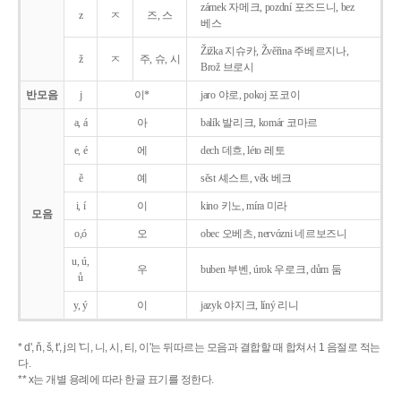
zámek 자메크, pozdní 포즈드니, bez
z
ㅈ
즈, 스
베스
Žižka 지슈카, Žvěřina 주베르지나,
ž
ㅈ
주, 슈, 시
Brož 브로시
반모음
j
이*
jaro 야로, pokoj 포코이
a, á
아
balík 발리크, komár 코마르
e, é
에
dech 데흐, léto 레토
ě
예
sěst 셰스트, věk 베크
i, í
이
kino 키노, míra 미라
모음
o,ó
오
obec 오베츠, nervózni 네르보즈니
u, ú,
우
buben 부벤, úrok 우로크, dům 둠
ů
y, ý
이
jazyk
야지크, líný 리니
* d', ň, š, t', j의 '디, 니, 시, 티, 이'는 뒤따르는 모음과 결합할 때 합쳐서 1 음절로 적는
다.
** x는 개별 용례에 따라 한글 표기를 정한다.