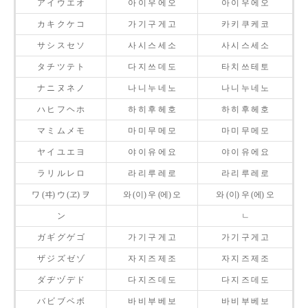
ア イ ウ エ オ
아 이 우 에 오
아 이 우 에 오
カ キ ク ケ コ
가 기 구 게 고
카 키 쿠 케 코
サ シ ス セ ソ
사 시 스 세 소
사 시 스 세 소
タ チ ツ テ ト
다 지 쓰 데 도
타 치 쓰 테 토
ナ ニ ヌ ネ ノ
나 니 누 네 노
나 니 누 네 노
ハ ヒ フ ヘ ホ
하 히 후 헤 호
하 히 후 헤 호
マ ミ ム メ モ
마 미 무 메 모
마 미 무 메 모
ヤ イ ユ エ ヨ
야 이 유 에 요
야 이 유 에 요
ラ リ ル レ ロ
라 리 루 레 로
라 리 루 레 로
ワ (ヰ) ウ (ヱ) ヲ
와 (이) 우 (에) 오
와 (이) 우 (에) 오
ン
ㄴ
ガ ギ グ ゲ ゴ
가 기 구 게 고
가 기 구 게 고
ザ ジ ズ ゼ ゾ
자 지 즈 제 조
자 지 즈 제 조
ダ ヂ ヅ デ ド
다 지 즈 데 도
다 지 즈 데 도
バ ビ ブ ベ ボ
바 비 부 베 보
바 비 부 베 보