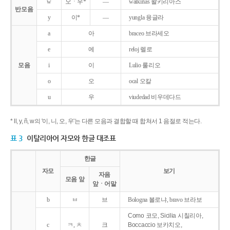
w
오ㆍ우*
―
walkirias 왈키리아스
반모음
y
이*
―
yungla 융글라
a
아
braceo 브라세오
e
에
reloj 렐로
모음
i
이
Lulio 룰리오
o
오
ocal 오칼
u
우
viudedad 비우데다드
* ll, y, ñ, w의 '이, 니, 오, 우'는 다른 모음과 결합할 때 합쳐서 1 음절로 적는다.
표 3
이탈리아어 자모와 한글 대조표
한글
자모
보기
자음
모음 앞
앞ㆍ어말
b
ㅂ
브
Bologna 볼로냐, bravo 브라보
Como 코모, Sicilia 시칠리아,
c
ㅋ, ㅊ
크
Boccaccio 보카치오,