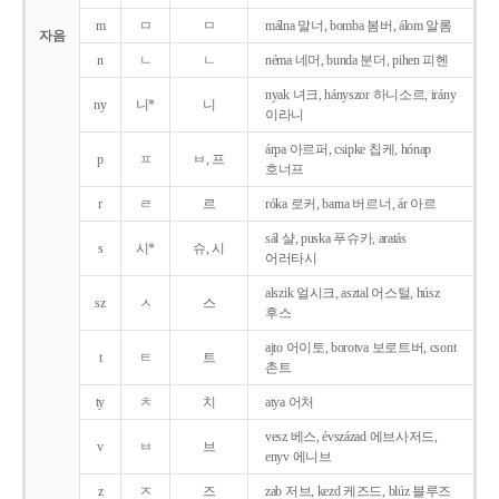
m
ㅁ
ㅁ
málna 말너, bomba 봄버, álom 알롬
자음
n
ㄴ
ㄴ
néma 네머, bunda 분더, pihen 피헨
nyak 녀크, hányszor 하니소르, irány
ny
니*
니
이라니
árpa 아르퍼, csipke 칩케, hónap
p
ㅍ
ㅂ, 프
호너프
r
ㄹ
르
róka 로커, barna 버르너, ár 아르
sál 샬, puska 푸슈카, aratás
s
시*
슈, 시
어러타시
alszik 얼시크, asztal 어스털, húsz
sz
ㅅ
스
후스
ajto 어이토, borotva 보로트버, csont
t
ㅌ
트
촌트
ty
ㅊ
치
atya 어처
vesz 베스, évszázad 에브사저드,
v
ㅂ
브
enyv 에니브
z
ㅈ
즈
zab 저브, kezd 케즈드, blúz 블루즈