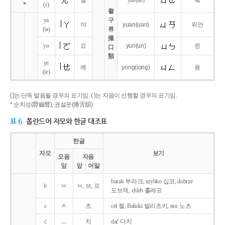
얼
yue
(ue)
웨
*
(r)
촬
ya
구
야
yuan
(uan)
위안
(ia)
류
撮
yo
요
yun
(un)
윈
口
類
ye
예
yong
(iong)
융
(ie)
[ ]는 단독 발음될 경우의 표기임. ( )는 자음이 선행할 경우의 표기임.
* 순치성(脣齒聲), 권설운(捲舌韻).
표 6
폴란드어 자모와 한글 대조표
한글
자모
보기
모음
자음
앞
앞ㆍ어말
burak 부라크, szybko 십코, dobrze
b
ㅂ
ㅂ, 브, 프
도브제, chleb 흘레프
c
ㅊ
츠
cel 첼, Balicki 발리츠키, noc 노츠
ć
ㅡ
치
dać 다치