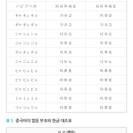
パ ピ プ ペ ポ
파 피 푸 페 포
파 피 푸 페 포
キャ キュ キョ
갸 규 교
캬 큐 쿄
ギャ ギュ ギョ
갸 규 교
갸 규 교
シャ シュ ショ
샤 슈 쇼
샤 슈 쇼
ジャ ジュ ジョ
자 주 조
자 주 조
チャ チュ チョ
자 주 조
차 추 초
ニャ ニュ ニョ
냐 뉴 뇨
냐 뉴 뇨
ヒャ ヒュ ヒョ
햐 휴 효
햐 휴 효
ビャ ビュ ビョ
뱌 뷰 뵤
뱌 뷰 뵤
ピャ ピュ ピョ
퍄 퓨 표
퍄 퓨 표
ミャ ミュ ミョ
먀 뮤 묘
먀 뮤 묘
リャ リュ リョ
랴 류 료
랴 류 료
표 5
중국어의 발음 부호와 한글 대조표
성 모 (聲母)