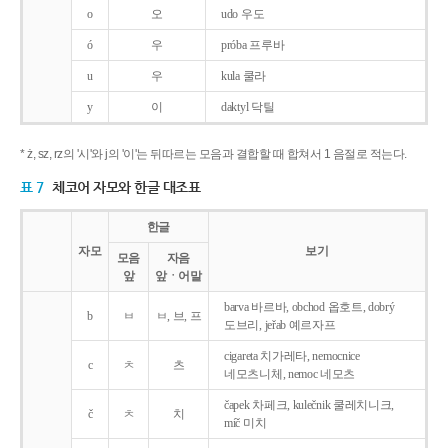
o
오
udo 우도
ó
우
próba 프루바
u
우
kula 쿨라
y
이
daktyl 닥틸
* ż, sz, rz의 '시'와 j의 '이'는 뒤따르는 모음과 결합할 때 합쳐서 1 음절로 적는다.
표 7
체코어 자모와 한글 대조표
한글
자모
보기
모음
자음
앞
앞ㆍ어말
barva 바르바, obchod 옵호트, dobrý
b
ㅂ
ㅂ, 브, 프
도브리, jeřab 예르자프
cigareta 치가레타, nemocnice
c
ㅊ
츠
네모츠니체, nemoc 네모츠
čapek 차페크, kulečnik 쿨레치니크,
č
ㅊ
치
míč 미치