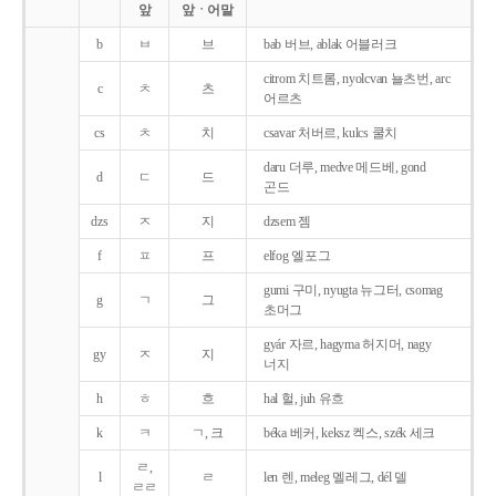
앞
앞ㆍ어말
b
ㅂ
브
bab 버브, ablak 어블러크
citrom 치트롬, nyolcvan 뇰츠번, arc
c
ㅊ
츠
어르츠
cs
ㅊ
치
csavar 처버르, kulcs 쿨치
daru 더루, medve 메드베, gond
d
ㄷ
드
곤드
dzs
ㅈ
지
dzsem 젬
f
ㅍ
프
elfog 엘포그
gumi 구미, nyugta 뉴그터, csomag
g
ㄱ
그
초머그
gyár 자르, hagyma 허지머, nagy
gy
ㅈ
지
너지
h
ㅎ
흐
hal 헐, juh 유흐
k
ㅋ
ㄱ, 크
béka 베커, keksz 켁스, szék 세크
ㄹ,
l
ㄹ
len 렌, meleg 멜레그, dél 델
ㄹㄹ