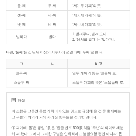
둘-째
두-째
‘제2, 두 개째’의 뜻.
셋-째
세-째
‘제3, 세 개째’의 뜻.
넷-째
네-째
‘제4, 네 개째’의 뜻.
1. 빌려주다, 빌려 오다.
빌리다
빌다
2. ‘용서를 빌다’는 ‘빌다’임.
다만, ‘둘째’는 십 단위 이상의 서수사에 쓰일 때에 ‘두째’로 한다.
ㄱ
ㄴ
비고
열두-째
열두 개째의 뜻은 ‘열둘째’로.
스물두-째
스물두 개째의 뜻은 ‘스물둘째’로.
해설
이 조항은 그동안 용법의 차이가 있는 것으로 규정해 온 것 중 현재에는
그 구별의 의의가 거의 사라진 항목들을 정리한 것이다.
① 과거에 ‘돌’은 생일, ‘돐’은 ‘한글 반포 500돐’처럼 ‘주년’의 의미로 세분
해 써 왔다. 그러나 그러한 구별은 인위적이고 불필요할 뿐만 아니라 ‘돐