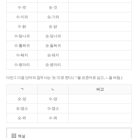
수-컷
숫-것
수-키와
숫-기와
수-탉
숫-닭
수-탕나귀
숫-당나귀
수-톨쩌귀
숫-돌쩌귀
수-퇘지
숫-돼지
수-평아리
숫-병아리
다만 2. 다음 단어의 접두사는 '숫-'으로 한다.(ㄱ을 표준어로 삼고, ㄴ을 버림.)
ㄱ
ㄴ
비고
숫-양
수-양
숫-염소
수-염소
숫-쥐
수-쥐
해설