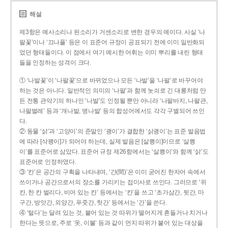
해설
제3항은 예사소리나 된소리가 거센소리로 변한 경우의 예이다. 사실 ‘나
팔꽃’이나 ‘끄나풀’ 등은 이 표준어 규정이 공표되기 전에 이미 일반화되
었던 형태들이다. 이 점에서 여기 예시한 어휘는 이미 뿌리를 내린 형태
들을 인정하는 성격이 크다.
① ‘나발꽃’이 ‘나팔꽃’으로 바뀌었으나 모든 ‘나발’을 ‘나팔’로 바꾸어야
하는 것은 아니다. 일반적인 의미의 ‘나팔’과 함께 놋쇠로 긴 대롱처럼 만
든 전통 관악기의 하나인 ‘나발’도 인정될 뿐만 아니라 ‘나팔바지, 나팔관,
나팔벌레’ 등과 ‘개나발, 병나발’ 등의 합성어에서도 각각 구별되어 쓰인
다.
② 동물 ‘삵’과 ‘고양이’의 준말인 ‘괭이’가 결합한 ‘삵괭이’는 표준 발음법
에 따라 [삭꽹이]가 되어야 하는데, 실제 발음은 [살쾡이]이므로 ‘살쾡
이’를 표준어로 삼았다. 표준어 규정 제26항에서는 ‘살쾡이’와 함께 ‘삵’도
표준어로 인정하였다.
③ ‘칸’은 공간의 구획을 나타내며, ‘간(間)’은 이미 굳어진 한자어 속에서
쓰이거나 공간으로서의 장소를 가리키는 접미사로 쓰인다. 그러므로 ‘위
칸, 한 칸 벌리다, 비어 있는 칸’ 등에서는 ‘칸’을 쓰고 ‘초가삼간, 뒷간, 마
구간, 방앗간, 외양간, 푸줏간, 헛간’ 등에서는 ‘간’을 쓴다.
④ ‘털다’는 달려 있는 것, 붙어 있는 것 따위가 떨어지게 흔들거나 치거나
한다는 뜻으로, 주로 ‘옷, 이불’ 등과 같이 먼지 따위가 붙어 있는 대상을