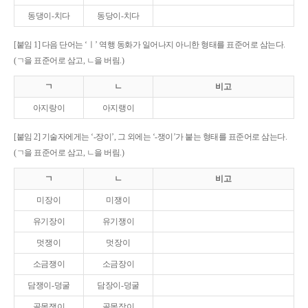
동댕이-치다
동당이-치다
[붙임 1] 다음 단어는 ‘ㅣ’ 역행 동화가 일어나지 아니한 형태를 표준어로 삼는다.
(ㄱ을 표준어로 삼고, ㄴ을 버림.)
ㄱ
ㄴ
비고
아지랑이
아지랭이
[붙임 2] 기술자에게는 ‘-장이’, 그 외에는 ‘-쟁이’가 붙는 형태를 표준어로 삼는다.
(ㄱ을 표준어로 삼고, ㄴ을 버림.)
ㄱ
ㄴ
비고
미장이
미쟁이
유기장이
유기쟁이
멋쟁이
멋장이
소금쟁이
소금장이
담쟁이-덩굴
담장이-덩굴
골목쟁이
골목장이