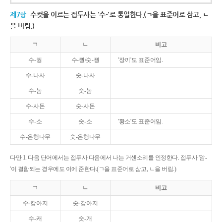
제7항
수컷을 이르는 접두사는 '수-'로 통일한다.(ㄱ을 표준어로 삼고, ㄴ
을 버림.)
ㄱ
ㄴ
비고
수-꿩
수-퀑/숫-꿩
'장끼'도 표준어임.
수-나사
숫-나사
수-놈
숫-놈
수-사돈
숫-사돈
수-소
숫-소
'황소'도 표준어임.
수-은행나무
숫-은행나무
다만 1. 다음 단어에서는 접두사 다음에서 나는 거센소리를 인정한다. 접두사 '암-
'이 결합되는 경우에도 이에 준한다.(ㄱ을 표준어로 삼고, ㄴ을 버림.)
ㄱ
ㄴ
비고
수-캉아지
숫-강아지
수-캐
숫-개