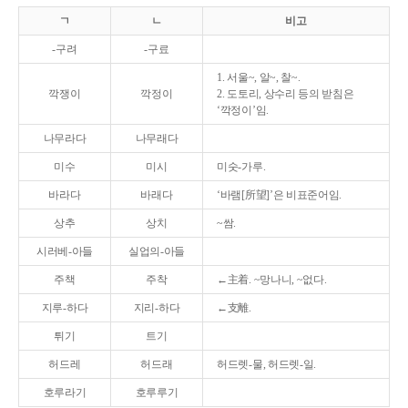
ㄱ
ㄴ
비고
-구려
-구료
1. 서울~, 알~, 찰~.
깍쟁이
깍정이
2. 도토리, 상수리 등의 받침은
‘깍정이’임.
나무라다
나무래다
미수
미시
미숫-가루.
바라다
바래다
‘바램[所望]’은 비표준어임.
상추
상치
~쌈.
시러베-아들
실업의-아들
주책
주착
←主着. ~망나니, ~없다.
지루-하다
지리-하다
←支離.
튀기
트기
허드레
허드래
허드렛-물, 허드렛-일.
호루라기
호루루기