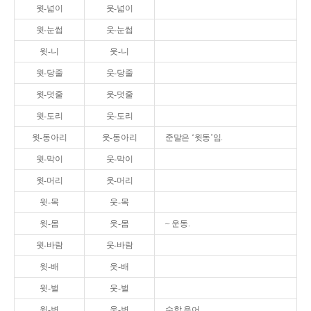
윗-넓이
웃-넓이
윗-눈썹
웃-눈썹
윗-니
웃-니
윗-당줄
웃-당줄
윗-덧줄
웃-덧줄
윗-도리
웃-도리
윗-동아리
웃-동아리
준말은 ‘윗동’임.
윗-막이
웃-막이
윗-머리
웃-머리
윗-목
웃-목
윗-몸
웃-몸
~ 운동.
윗-바람
웃-바람
윗-배
웃-배
윗-벌
웃-벌
윗-변
웃-변
수학 용어.