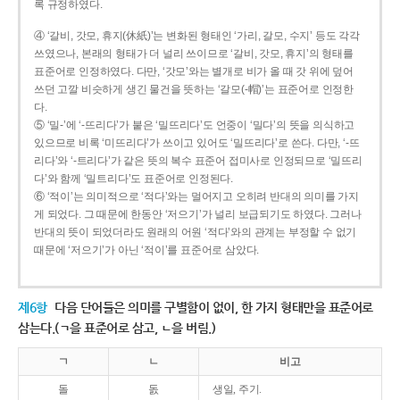
록 규정하였다.
④ ‘갈비, 갓모, 휴지(休紙)’는 변화된 형태인 ‘가리, 갈모, 수지’ 등도 각각
쓰였으나, 본래의 형태가 더 널리 쓰이므로 ‘갈비, 갓모, 휴지’의 형태를
표준어로 인정하였다. 다만, ‘갓모’와는 별개로 비가 올 때 갓 위에 덮어
쓰던 고깔 비슷하게 생긴 물건을 뜻하는 ‘갈모(-帽)’는 표준어로 인정한
다.
⑤ ‘밀-’에 ‘-뜨리다’가 붙은 ‘밀뜨리다’도 언중이 ‘밀다’의 뜻을 의식하고
있으므로 비록 ‘미뜨리다’가 쓰이고 있어도 ‘밀뜨리다’로 쓴다. 다만, ‘-뜨
리다’와 ‘-트리다’가 같은 뜻의 복수 표준어 접미사로 인정되므로 ‘밀뜨리
다’와 함께 ‘밀트리다’도 표준어로 인정된다.
⑥ ‘적이’는 의미적으로 ‘적다’와는 멀어지고 오히려 반대의 의미를 가지
게 되었다. 그 때문에 한동안 ‘저으기’가 널리 보급되기도 하였다. 그러나
반대의 뜻이 되었더라도 원래의 어원 ‘적다’와의 관계는 부정할 수 없기
때문에 ‘저으기’가 아닌 ‘적이’를 표준어로 삼았다.
제6항
다음 단어들은 의미를 구별함이 없이, 한 가지 형태만을 표준어로
삼는다.(ㄱ을 표준어로 삼고, ㄴ을 버림.)
ㄱ
ㄴ
비고
돌
돐
생일, 주기.