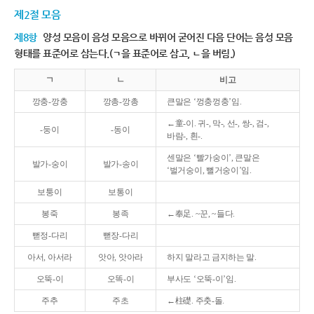
제2절 모음
제8항
양성 모음이 음성 모음으로 바뀌어 굳어진 다음 단어는 음성 모음
형태를 표준어로 삼는다.(ㄱ을 표준어로 삼고, ㄴ을 버림.)
ㄱ
ㄴ
비고
깡충-깡충
깡총-깡총
큰말은 ‘껑충껑충’임.
←童-이. 귀-, 막-, 선-, 쌍-, 검-,
-둥이
-동이
바람-, 흰-.
센말은 ‘빨가숭이’, 큰말은
발가-숭이
발가-송이
‘벌거숭이, 뻘거숭이’임.
보퉁이
보통이
봉죽
봉족
←奉足. ~꾼, ~들다.
뻗정-다리
뻗장-다리
아서, 아서라
앗아, 앗아라
하지 말라고 금지하는 말.
오뚝-이
오똑-이
부사도 ‘오뚝-이’임.
주추
주초
←柱礎. 주춧-돌.