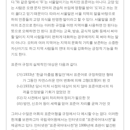
다.”와 같은 말에서 ‘두’는 서울말이기는 하지만 표준어는 아니다. 교양 있
는 사람은 오랜 문자 언어의 관습적 쓰임에 영향을 받아 ‘도’라고 쓰는 것
이 옳다고 믿기 때문이다. 따라서 서울말은 서울 지역의 말을 바탕으로
하되 언중들의 교양 의식을 반영한 말이라고 할 수 있다. 서울말을 표준
어의 조건으로 한다는 이러한 규정을 어떤 지역어를 사용하면 안 된다는
뜻으로 오해하면 안 된다. 표준어는 교육, 방송, 공식적 담화 등에서 써야
할 말이지 지역 사람들끼리 편하게 대화하는 경우에까지 꼭 써야 하는 말
이 아니다. 오히려 여러 지역어는 지역의 문화적 가치를 보존하는 소중한
자산이기도 하고 지역 사람들의 연대 의식을 강화하는 긍정적 기능을 하
기도 한다.
표준어 규정의 실제적인 대상은 다음과 같다.
(가) 1933년 ‘한글 마춤법 통일안’에서 표준어로 규정하였던 형태
가 그동안 자연스러운 언어 변화에 의해 고형(古形)이 된 것
(나) 1933년 당시 미처 사정의 대상이 되지 않아 표준어로서의 자
격을 인정받을 기회가 없었던 것
(다) 각 사전에서 달리 처리하여 정리가 필요한 것
(라) 방언, 신조어 등이 세력을 얻어 표준어 자리를 굳혀 가던 것
그러나 수많은 어휘의 표준어형을 규정에서 다 예시할 수는 없다. 이러한
한계를 보완하고자 국립국어원에서는 인터넷으로 “표준국어대사전”을
제공하고 있다. 인터넷판 “표준국어대사전”은 1999년에 초판이 발간된