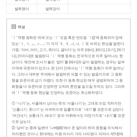
발목쟁이
발목장이
해설
‘ㅣ’ 역행 동화란 뒤에 오는 ‘ㅣ’ 모음 혹은 반모음 ‘ㅣ[j]’에 동화되어 앞에
있는 ‘ㅏ, ㅓ, ㅗ, ㅜ, ㅡ’가 각각 ‘ㅐ, ㅔ, ㅚ, ㅟ, ㅣ’로 바뀌는 현상을 말한다.
가령, ‘아비, 어미, 고기, 죽이다, 끓이다’는 자주 [애비], [에미], [괴기], [쥐기
다], [끼리다]로 발음된다. ‘ㅣ’ 역행 동화는 전국적으로 자주 일어나는 현
상이다. 체언에 조사가 붙은 ‘밥이’를 [배비]와 같이 발음하는 경우는 일부
지역에 국한되어 있으나, 한 단어 안에서는 ‘ㅣ’ 역행 동화가 자주 일어난
다. 그러나 대부분 주의해서 발음하면 피할 수 있는 발음이므로 그 동화
형을 표준어로 삼기 어렵다. 또한 이 동화 현상은 매우 광범위하여 그 동
화형을 다 표준어로 인정하면 오히려 혼란을 일으킬 우려도 있다. 그리하
여 ‘ㅣ’ 역행 동화 현상을 인정하는 표준어는 최소화하였다.
① ‘-나기’는, 서울에서 났다는 뜻의 ‘서울나기’는 그대로 쓰임 직하지만
‘신출나기, 풋나기’는 어색하므로 일률적으로 ‘-내기’를 표준으로 삼았다.
‘여간내기, 보통내기, 새내기’ 등의 어휘에서도 마찬가지로 ‘-내기’를 표준
으로 삼는다.
② ‘남비’는 종래 일본어 ‘나베[鍋]’에서 온 말이라 하여 원형을 의식해서
처리했던 것이나, 현대에는 어원 의식이 거의 사라졌다. 따라서 제5항에