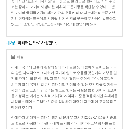
종이 사전 “표준국어대사전”을 바탕으로 한 것으로, 현재에도 계속 수정·
보완 중이다. 여기에서 방대한 어휘의 표준어형을 확인할 수 있다. 그뿐
만 아니라 국립국어원에서는 시간의 흐름에 따라 과거에는 비표준어였
지만 현재에는 표준어로 인정될 만한 어휘를 꾸준히 추가하여 발표하고
있고, 이 또한 인터넷판 “표준국어대사전”에 반영되어 있다.
제2항
외래어는 따로 사정한다.
해설
세계 각국과의 교류가 활발해짐에 따라 물밀 듯이 쏟아져 들어오는 외국
의 말은 지속적으로 조사하여 국어의 일부로 수용할 것인가의 여부를 결
정해 주어야 할 뿐 아니라, 그 표기 역시 결정해 주어야 한다. 이 조항은
외국의 말이 국어의 일부인 외래어로 인정될 수 있는 것인지를 결정하는
사정 작업을 표준어 규정과는 별도로 한다는 사실을 밝힌 것이다. 표준어
를 사정하는 데에는 사회적, 시대적, 지역적 기준을 적용하지만 외래어를
사정하는 데에는 그러한 기준을 적용하기 어렵기 때문에 이 조항을 따로
마련한 것이다.
이에 따라 외래어는 외래어 표기법(문체부 고시 제2017-14호)을 기준으
로 별도로 사정한다. 다만 외래어 표기법의 ‘외래어’가 고유 명사를 포함