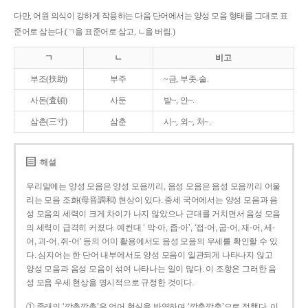
다만, 어원 의식이 강하게 작용하는 다음 단어에서는 양성 모음 형태를 그대로 표
준어로 삼는다.(ㄱ을 표준어로 삼고, ㄴ을 버림.)
ㄱ
ㄴ
비고
부조(扶助)
부주
~금, 부좃-술.
사돈(査頓)
사둔
밭~, 안~.
삼촌(三寸)
삼춘
시~, 외~, 처~.
해설
우리말에는 양성 모음은 양성 모음끼리, 음성 모음은 음성 모음끼리 어울
리는 모음 조화(母音調和) 현상이 있다. 중세 국어에서는 양성 모음과 음
성 모음의 세력이 크게 차이가 나지 않았으나 근대를 거치면서 음성 모음
의 세력이 급격히 커졌다. 예컨대 ‘ 막-아, 좁-아’, ‘접-어, 굽-어, 재-어, 세-
어, 괴-어, 쥐-어’ 등의 어미 활용에서도 음성 모음의 우세를 확인할 수 있
다. 심지어는 한 단어 내부에서도 양성 모음이 일관되게 나타나지 않고
양성 모음과 음성 모음이 섞여 나타나는 일이 많다. 이 조항은 그러한 음
성 모음 우세 현상을 명시적으로 규정한 것이다.
① 종래의 ‘깡총깡총’은 언어 현실을 반영하여 ‘깡충깡충’으로 정했다. 이