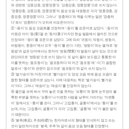
와 관련된 ‘강중강중, 깡쭝깡쭝’도 ‘강종강종, 깡쫑깡쫑’으로 쓰지 않는다.
‘깡충깡충, 강중강중, 깡쭝깡쭝’의 음성 모음 대응형은 각각 ‘껑충껑충, 겅
중겅중, 껑쭝껑쭝’이다. 그러나 ‘ 껑충하다’와 짝을 이루는 말은 ‘깡총하
다’로서 ‘깡충하다’가 오히려 비표준어이다.
② ‘-동이’도 음성 모음화를 인정하여 ‘-둥이’를 표준어로 삼았다. ‘-둥이’의
어원은 아이 ‘동(童)’을 쓴 ‘동이(童-)’이지만 현실 발음에서 멀어진 것으로
인정되어 ‘-둥이’를 표준으로 삼았다. 그에 따라 ‘귀둥이, 막둥이, 쌍둥이,
바람둥이, 흰둥이’에서 모두 ‘-둥이’를 쓴다. 다만, ‘쌍둥이’와는 별개로 ‘쌍
동밤’과 같은 단어에서는 한자어 ‘쌍동(雙童)’의 발음이 살아 있는 것으로
판단되므로 ‘쌍둥밤’으로 쓰지 않는다. 또 살이 올라 보드랍고 통통한 아
이를 뜻하는 ‘옴포동이’는 ‘옴포동하다’의 어근 ‘옴포동’에 ‘-이’가 결합된
말로서 ‘-둥이’와 관련이 없으므로 ‘옴포둥이’와 같이 쓰지 않는다.
③ ‘발가숭이’와 마찬가지로 ‘빨가숭이’도 양성 모음 뒤에 음성 모음이 결
합한 형태를 표준어로 삼는다. 이에 대응하는 짝은 ‘벌거숭이, 뻘거숭
이’이다. 그러나 ‘애송이’는 ‘애숭이’를 인정하지 않는다.
④ 물건을 보에 싸서 꾸려 놓은 것을 뜻하는 ‘보퉁이’와 함께 눈두덩의 불
룩한 부분을 뜻하는 ‘눈퉁이’나 미련한 사람을 낮추어 가리키는 ‘미련퉁
이’ 등에서도 ‘-퉁이’를 쓴다. 그러나 ‘고집통이, 골통이’에서는 ‘통이’를 쓰
는데, 이는 ‘고집통이, 골통이’가 각각 ‘고집통’, ‘골통’에 ‘-이’가 붙은 말이
기 때문이다.
⑤ ‘봉족(奉足), 주초(柱礎)’는 한자어로서의 형태를 인식하지 않고 쓰는
것이 일반적이므로 ‘봉죽, 주추’와 같이 음성 모음 형태를 인정했다.