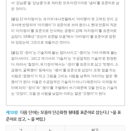
서 ‘강남콩’을 ‘강낭콩’으로 처리한 것과 마찬가지로 ‘냄비’를 표준어로 삼
은 것이다.
[붙임 1] ‘아지랑이’는 과거의 대사전들에서 ‘아지랭이’로 고쳐진 것이 교
과서에 반영되어 ‘아지랭이’가 표준어로 쓰여 왔으나, 현대 언중의 직관
이 ‘아지랑이’를 표준으로 인식하는 경향이 강해 ‘아지랑이’를 표준어로
삼았다. 1936년 “조선어 표준말 모음”에서 ‘아지랑이’를 표준어로 정한
바 있었는데 그것으로 되돌아간 것이다.
[붙임 2] ‘-장이’는 기술자에 붙는 접미사이고 ‘-쟁이’는 기타 어휘에 붙는
접미사이다. 그리고 여기서의 ‘기술자’는 ‘수공업적인 기술자’로 한정한
다. 따라서 ‘칠장이, 유기장이’에서는 ‘-장이’를 표준으로 삼고 ‘멋쟁이, 소
금쟁이, 골목쟁이’ 등에서는 ‘-쟁이’를 표준으로 삼았다. 또한 점을 치는
사람은 ‘점쟁이’가 되고 그림을 그리는 사람을 낮추어 가리키는 말은 ‘환
쟁이’가 된다. 이들은 수공업적인 기술자가 아니기 때문이다. 이처럼 의
미에 따라 ‘-장이’와 ‘-쟁이’를 구별해서 쓰기 때문에 갓을 만드는 기술자
는 ‘갓장이’, 갓을 쓴 사람을 낮잡아 이르는 말은 ‘갓쟁이’가 된다.
제10항
다음 단어는 모음이 단순화한 형태를 표준어로 삼는다.(ㄱ을 표
준어로 삼고, ㄴ을 버림.)
ㄱ
ㄴ
비고