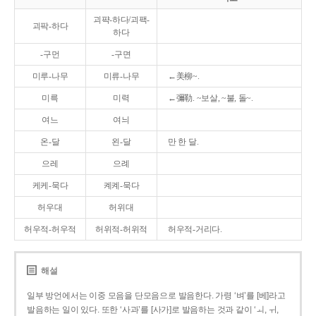
괴퍅-하다/괴팩-
괴팍-하다
하다
-구먼
-구면
미루-나무
미류-나무
←美柳~.
미륵
미력
←彌勒. ~보살, ~불, 돌~.
여느
여늬
온-달
왼-달
만 한 달.
으레
으례
케케-묵다
켸켸-묵다
허우대
허위대
허우적-허우적
허위적-허위적
허우적-거리다.
해설
일부 방언에서는 이중 모음을 단모음으로 발음한다. 가령 ‘벼’를 [베]라고
발음하는 일이 있다. 또한 ‘사과’를 [사가]로 발음하는 것과 같이 ‘ㅚ, ㅟ,