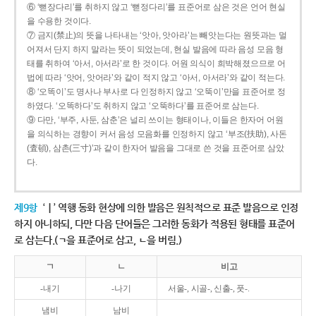
⑥ ‘뻗장다리’를 취하지 않고 ‘뻗정다리’를 표준어로 삼은 것은 언어 현실
을 수용한 것이다.
⑦ 금지(禁止)의 뜻을 나타내는 ‘앗아, 앗아라’는 빼앗는다는 원뜻과는 멀
어져서 단지 하지 말라는 뜻이 되었는데, 현실 발음에 따라 음성 모음 형
태를 취하여 ‘아서, 아서라’로 한 것이다. 어원 의식이 희박해졌으므로 어
법에 따라 ‘앗어, 앗어라’와 같이 적지 않고 ‘아서, 아서라’와 같이 적는다.
⑧ ‘오똑이’도 명사나 부사로 다 인정하지 않고 ‘오뚝이’만을 표준어로 정
하였다. ‘오똑하다’도 취하지 않고 ‘오뚝하다’를 표준어로 삼는다.
⑨ 다만, ‘부주, 사둔, 삼춘’은 널리 쓰이는 형태이나, 이들은 한자어 어원
을 의식하는 경향이 커서 음성 모음화를 인정하지 않고 ‘부조(扶助), 사돈
(査頓), 삼촌(三寸)’과 같이 한자어 발음을 그대로 쓴 것을 표준어로 삼았
다.
제9항
‘ㅣ’ 역행 동화 현상에 의한 발음은 원칙적으로 표준 발음으로 인정
하지 아니하되, 다만 다음 단어들은 그러한 동화가 적용된 형태를 표준어
로 삼는다.(ㄱ을 표준어로 삼고, ㄴ을 버림.)
ㄱ
ㄴ
비고
-내기
-나기
서울-, 시골-, 신출-, 풋-.
냄비
남비