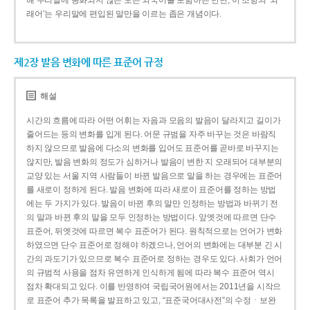
해 우리말에 동화되지 않은 모든 외국어를 포함하는 반면, 이 조항의 ‘외
래어’는 우리말에 편입된 말만을 이르는 좁은 개념이다.
제2장 발음 변화에 따른 표준어 규정
해설
시간의 흐름에 따라 어떤 어휘는 자음과 모음의 발음이 달라지고 길이가
줄어드는 등의 변화를 입게 된다. 어문 규범을 자주 바꾸는 것은 바람직
하지 않으므로 발음에 다소의 변화를 입어도 표준어를 곧바로 바꾸지는
않지만, 발음 변화의 정도가 심하거나 발음이 변한 지 오래되어 대부분의
교양 있는 서울 지역 사람들이 바뀐 발음으로 말을 하는 경우에는 표준어
를 새로이 정하게 된다. 발음 변화에 따라 새로이 표준어를 정하는 방법
에는 두 가지가 있다. 발음이 바뀐 후의 말만 인정하는 방법과 바뀌기 전
의 말과 바뀐 후의 말을 모두 인정하는 방법이다. 앞엣것에 따르면 단수
표준어, 뒤엣것에 따르면 복수 표준어가 된다. 원칙적으로는 언어가 변화
하였으면 단수 표준어로 정해야 하겠으나, 언어의 변화에는 대부분 긴 시
간의 과도기가 있으므로 복수 표준어로 정하는 경우도 있다. 사회가 언어
의 규범적 사용을 점차 유연하게 인식하게 됨에 따라 복수 표준어 역시
점차 확대되고 있다. 이를 반영하여 국립국어원에서는 2011년을 시작으
로 표준어 추가 목록을 발표하고 있고, “표준국어대사전”의 수정ㆍ보완