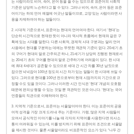
는 사람이라도 비어, 속어, 은어 등을 쓸 수는 있으므로 표준어의 사회적
기준은 상당히 느슨하다고 할 수 있다. 그러나 비어, 속어, 은어 등은 표준
어이기는 하되 언어 예절에 어긋난 말들이므로, 교양 있는 사람이라면 사
용을 자제하여야 하는 말들이다.
2. 시대적 기준으로서, 표준어는 현대의 언어여야 한다. 여기서 ‘현대’는
단순히 시간적으로 현재란 뜻이 아니라 역사적 흐름에서 현재와 같은 구
획에 있는 시대를 말한다. 다른 사회적, 경제적 시대 구분과는 달리 언어
사용에서 현대를 구분하는 데에는 뚜렷한 객관적 기준이 없다. 20세기 초
의 구어가 현대의 말로 간주되곤 하나, 21세기가 상당히 진행된 현재로서
는 20세기 초의 구어를 현대의 말로 간주하기에 어려움이 있다. 한 시대
에 최대 4세대가 공존할 수 있으므로 세대 간 시간 차를 30년 남짓으로
잡으면 넉넉잡아 100년 정도의 시간 차가 있는 말들이 한 시대에 쓰일 수
있다. 그러므로 현대를 100년 전으로부터 현재 시점까지의 기간으로 규
정할 수도 있을 것이다. 그러나 이러한 시간 인식은 ‘현대’ 개념의 모호함
때문에 편의상 행할 수 있는 것일 뿐 객관적인 것은 아니다. ‘현대’는 국어
언중들의 직관으로 이해하여야 한다.
3. 지역적 기준으로서, 표준어는 서울말이어야 한다. 이는 표준어의 공용
어적 성격을 가장 크게 드러내 주는 기준이다. 가령, 많은 지역 사람들이
모여서 공식적인 이야기를 나눌 때 각자의 지역어를 사용한다면 의사소
통이 어려워질 수 있는데, 이를 방지하기 위해 표준어의 조건으로 서울말
을 제시한 것이다. 물론 서울말이라도 비표준적인 요소가 있다. “나두 간