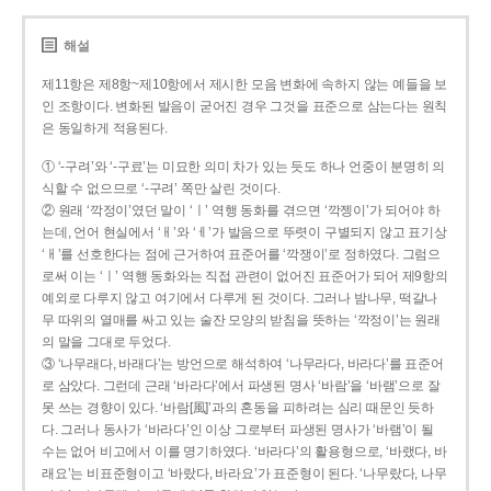
해설
제11항은 제8항~제10항에서 제시한 모음 변화에 속하지 않는 예들을 보
인 조항이다. 변화된 발음이 굳어진 경우 그것을 표준으로 삼는다는 원칙
은 동일하게 적용된다.
① ‘-구려’와 ‘-구료’는 미묘한 의미 차가 있는 듯도 하나 언중이 분명히 의
식할 수 없으므로 ‘-구려’ 쪽만 살린 것이다.
② 원래 ‘깍정이’였던 말이 ‘ㅣ’ 역행 동화를 겪으면 ‘깍젱이’가 되어야 하
는데, 언어 현실에서 ‘ㅐ’와 ‘ㅔ’가 발음으로 뚜렷이 구별되지 않고 표기상
‘ㅐ’를 선호한다는 점에 근거하여 표준어를 ‘깍쟁이’로 정하였다. 그럼으
로써 이는 ‘ㅣ’ 역행 동화와는 직접 관련이 없어진 표준어가 되어 제9항의
예외로 다루지 않고 여기에서 다루게 된 것이다. 그러나 밤나무, 떡갈나
무 따위의 열매를 싸고 있는 술잔 모양의 받침을 뜻하는 ‘깍정이’는 원래
의 말을 그대로 두었다.
③ ‘나무래다, 바래다’는 방언으로 해석하여 ‘나무라다, 바라다’를 표준어
로 삼았다. 그런데 근래 ‘바라다’에서 파생된 명사 ‘바람’을 ‘바램’으로 잘
못 쓰는 경향이 있다. ‘바람[風]’과의 혼동을 피하려는 심리 때문인 듯하
다. 그러나 동사가 ‘바라다’인 이상 그로부터 파생된 명사가 ‘바램’이 될
수는 없어 비고에서 이를 명기하였다. ‘바라다’의 활용형으로, ‘바랬다, 바
래요’는 비표준형이고 ‘바랐다, 바라요’가 표준형이 된다. ‘나무랐다, 나무