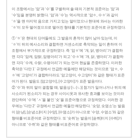
이 조항에서는 ‘암’과 ‘수’를 구별하여 쓸 때의 기본적 표준어는 ‘암’과
‘수’임을 분명히 밝혔다. ‘암’과 ‘수’는 역사적으로 ‘암ㅎ, 수ㅎ’과 같이
‘ㅎ’을 맨 마지막 음으로 가지고 있는 말이었으나 현대에 와서는 이러한
‘ㅎ’이 모두 떨어졌으므로 떨어진 형태를 기본적인 표준어로 규정하였다.
① ‘ㅎ’은 현대의 단어들에도 그 발음의 흔적이 많이 남아 있는데, 이
‘ㅎ’이 뒤의 예사소리와 결합하면 거센소리로 축약되는 일이 흔하여 이
조항에서 부가적으로 규정하였다. 즉 ‘암ㅎ’에 ‘개, 닭, 병아리’가 결합하
면 각각 ‘암캐, 암탉, 암평아리’가 되고 ‘수ㅎ’에 ‘개, 닭, 병아리’가 결합하
면 각각 ‘수캐, 수탉, 수평아리’가 되는 언어 현실을 존중하였다. 이러한
축약은 ‘다만 1’ 규정에서 언급한 예들에만 해당되는 것이므로 ‘암ㅎ, 수
ㅎ’에 ‘고양이’가 결합하더라도 ‘암고양이, 수고양이’와 같은 형태가 표준
어가 된다. 발음도 [암고양이], [수고양이]가 표준 발음이다.
② ‘수’와 뒤의 말이 결합할 때, 발음상 [ㄴ(ㄴ)] 첨가가 일어나거나 뒤의 예
사소리가 된소리가 되는 경우 사이시옷과 유사한 효과를 보이는 것이라
판단하여 ‘수’에 ‘ㅅ’을 붙인 ‘숫’을 표준어형으로 규정하였다. 이러한 경
우에는 ‘다만 2’ 규정에서 언급한 예들만 해당한다. ‘숫양, 숫염소’는 발음
이 [순냥], [순념소]이지 [수양], [수염소]가 아니므로 ‘수양, 수염소’와 같은
형태를 비표준어로 규정하였다. 또 ‘숫쥐’는 발음이 [숟쮜]이지 [수쥐]가
아니므로 ‘수쥐’와 같은 형태를 비표준어로 규정하였다.