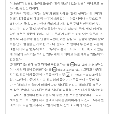
이, 돐을’의 발음인 [돌씨], [돌쓸]이 언어 현실에 있는 발음이 아니므로 ‘돌’
하나로 통합한 것이다.
② 과거에 ‘두째, 세째’는 ‘첫째’와 함께 차례를, ‘둘째, 셋째’는 ‘하나째’와
함께 ‘사과를 벌써 셋째 먹는다’에서와 같이 수량을 나타내는 것으로 구
별하여 써 왔다. 그러나 언어 현실에서 이와 같은 구별은 인위적인 것이
라고 판단되어 ‘둘째, 셋째’로 통합한 것이다. 따라서 ‘두째, 세째, 네째’와
같은 표현은 잘못된 것이다. 다만, ‘두째’가 다른 수 뒤에 오는 ‘열두째, 스
물두째, 서른두째’ 등은 인정하였는데, 이는 받침 ‘ㄹ’ 발음이 분명히 탈락
하는 언어 현실을 근거로 한 것이다. 순서가 첫 번째나 두 번째쯤 되는 차
례를 나타내는 ‘한두째’에서도 ‘두째’로 쓴다. 그러나 이에도 예외가 있는
데, 드물게 쓰이기는 하지만 ‘열두 개째’의 의미로 쓰일 때에는 ‘열둘째’가
인정된다.
③ ‘빌다’에는 원래 물건 따위를 구걸한다는 뜻
과 신
(
밥을 빌러 다니다)
예
이나 사람 따위에 간청한다는 뜻
, 그리고 나중에
(
하늘에 소원을 빌다)
예
갚기로 하고 남의 물건이나 돈을 쓴다는 뜻
이 있
(
친구에게 돈을 빌다)
예
었다. 그런데 나중에 갚기로 하고 남의 물건이나 돈을 쓴다는 뜻의 ‘빌
다’는 ‘빌리다’로 형태가 바뀜에 따라 ‘빌다’를 버리고 ‘빌리다’를 표준어
로 삼은 것이다. ‘빌리다’는 원래 ‘빌다’의 피동형으로서 대가를 받기로 하
고 남에게 물건이나 돈 따위를 내어 주는 것을 뜻하는 말이었다. 그러나
새로운 뜻으로 쓰임에 따라 원래의 의미는 잃어버리게 되었다. 그래서 원
래의 의미로는 ‘빌려주다’가 ‘빌리다’를 대신하여 쓰이게 되었다.