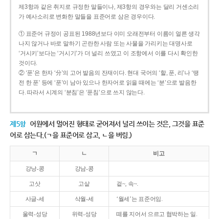
제3항과 같은 취지로 규정한 말들이나, 제3항의 경우와는 달리 거센소리
가 예사소리로 변화한 말들을 표준어로 삼은 경우이다.
① 표준어 규정이 공표된 1988년보다 이미 오래전부터 이름이 얼른 생각
나지 않거나 바로 말하기 곤란한 사람 또는 사물을 가리키는 대명사로
‘거시키’보다는 ‘거시기’가 더 널리 쓰였고 이 조항에서 이를 다시 확인한
것이다.
② ‘푼’은 한자 ‘分’의 고어 발음의 잔재이다. 현대 국어의 ‘할, 푼, 리’나 ‘땡
전 한 푼’ 등에 ‘푼’이 남아 있으나 한자어로 읽을 때에는 ‘분’으로 발음한
다. 따라서 시계의 ‘분침’은 ‘푼침’으로 쓰지 않는다.
제5항
어원에서 멀어진 형태로 굳어져서 널리 쓰이는 것은, 그것을 표준
어로 삼는다.(ㄱ을 표준어로 삼고, ㄴ을 버림.)
ㄱ
ㄴ
비고
강낭-콩
강남-콩
고삿
고샅
겉~, 속~.
사글-세
삭월-세
‘월세’는 표준어임.
울력-성당
위력-성당
떼를 지어서 으르고 협박하는 일.