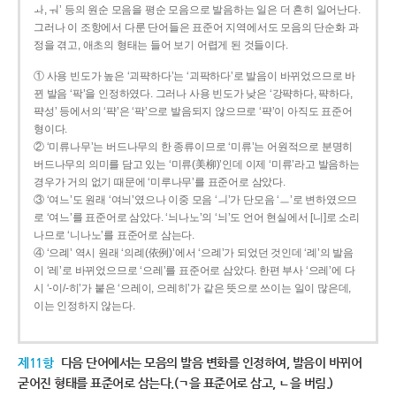
ㅘ, ㅝ’ 등의 원순 모음을 평순 모음으로 발음하는 일은 더 흔히 일어난다.
그러나 이 조항에서 다룬 단어들은 표준어 지역에서도 모음의 단순화 과
정을 겪고, 애초의 형태는 들어 보기 어렵게 된 것들이다.
① 사용 빈도가 높은 ‘괴퍅하다’는 ‘괴팍하다’로 발음이 바뀌었으므로 바
뀐 발음 ‘팍’을 인정하였다. 그러나 사용 빈도가 낮은 ‘강퍅하다, 퍅하다,
퍅성’ 등에서의 ‘퍅’은 ‘팍’으로 발음되지 않으므로 ‘퍅’이 아직도 표준어
형이다.
② ‘미류나무’는 버드나무의 한 종류이므로 ‘미류’는 어원적으로 분명히
버드나무의 의미를 담고 있는 ‘미류(美柳)’인데 이제 ‘미류’라고 발음하는
경우가 거의 없기 때문에 ‘미루나무’를 표준어로 삼았다.
③ ‘여느’도 원래 ‘여늬’였으나 이중 모음 ‘ㅢ’가 단모음 ‘ㅡ’로 변하였으므
로 ‘여느’를 표준어로 삼았다. ‘늬나노’의 ‘늬’도 언어 현실에서 [니]로 소리
나므로 ‘니나노’를 표준어로 삼는다.
④ ‘으례’ 역시 원래 ‘의례(依例)’에서 ‘으례’가 되었던 것인데 ‘례’의 발음
이 ‘레’로 바뀌었으므로 ‘으레’를 표준어로 삼았다. 한편 부사 ‘으레’에 다
시 ‘-이/-히’가 붙은 ‘으레이, 으레히’가 같은 뜻으로 쓰이는 일이 많은데,
이는 인정하지 않는다.
제11항
다음 단어에서는 모음의 발음 변화를 인정하여, 발음이 바뀌어
굳어진 형태를 표준어로 삼는다.(ㄱ을 표준어로 삼고, ㄴ을 버림.)