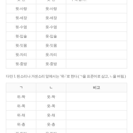
윗-사랑
웃-사랑
윗-세장
웃-세장
윗-수염
웃-수염
윗-입술
웃-입술
윗-잇몸
웃-잇몸
윗-자리
웃-자리
윗-중방
웃-중방
다만 1. 된소리나 거센소리 앞에서는 ‘위-’로 한다.(ㄱ을 표준어로 삼고, ㄴ을 버림.)
ㄱ
ㄴ
비고
위-짝
웃-짝
위-쪽
웃-쪽
위-채
웃-채
위-층
웃-층