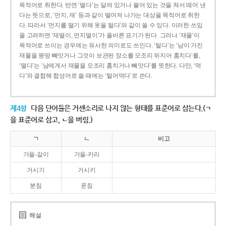
목적어로 취한다. 반면 ‘떨다’는 달려 있거나 붙어 있는 것을 쳐서 떼어 낸
다는 뜻으로, ‘먼지, 재’ 등과 같이 떨어져 나가는 대상을 목적어로 취한
다. 따라서 ‘먼지를 떨기 위해 옷을 털다’와 같이 쓸 수 있다. 이러한 쓰임
을 고려하면 ‘재떨이, 먼지떨이’가 올바른 표기가 된다. 그러나 ‘재물’이
목적어로 쓰이는 경우에는 유사한 의미로도 쓰인다. ‘털다’는 ‘남이 가진
재물을 몽땅 빼앗거나 그것이 보관된 장소를 모조리 뒤지어 훔치다’를,
‘떨다’는 ‘남에게서 재물을 모조리 훔치거나 빼앗다’를 뜻한다. 다만, ‘먹
다’와 결합해 합성어로 쓸 때에는 ‘털어먹다’로 쓴다.
제4항
다음 단어들은 거센소리로 나지 않는 형태를 표준어로 삼는다.(ㄱ
을 표준어로 삼고, ㄴ을 버림.)
ㄱ
ㄴ
비고
가을-갈이
가을-카리
거시기
거시키
분침
푼침
해설