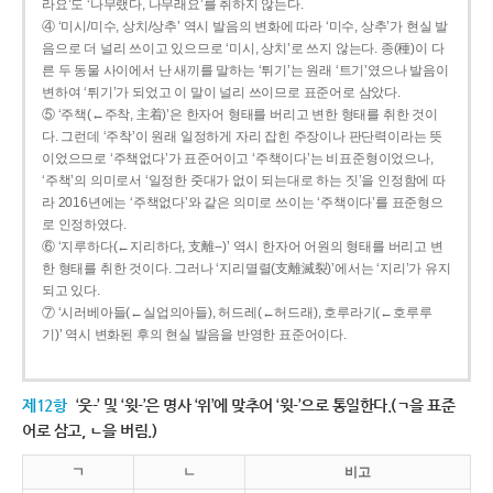
라요’도 ‘나무랬다, 나무래요’를 취하지 않는다.
④ ‘미시/미수, 상치/상추’ 역시 발음의 변화에 따라 ‘미수, 상추’가 현실 발
음으로 더 널리 쓰이고 있으므로 ‘미시, 상치’로 쓰지 않는다. 종(種)이 다
른 두 동물 사이에서 난 새끼를 말하는 ‘튀기’는 원래 ‘트기’였으나 발음이
변하여 ‘튀기’가 되었고 이 말이 널리 쓰이므로 표준어로 삼았다.
⑤ ‘주책(←주착, 主着)’은 한자어 형태를 버리고 변한 형태를 취한 것이
다. 그런데 ‘주착’이 원래 일정하게 자리 잡힌 주장이나 판단력이라는 뜻
이었으므로 ‘주책없다’가 표준어이고 ‘주책이다’는 비표준형이었으나,
‘주책’의 의미로서 ‘일정한 줏대가 없이 되는대로 하는 짓’을 인정함에 따
라 2016년에는 ‘주책없다’와 같은 의미로 쓰이는 ‘주책이다’를 표준형으
로 인정하였다.
⑥ ‘지루하다(←지리하다, 支離--)’ 역시 한자어 어원의 형태를 버리고 변
한 형태를 취한 것이다. 그러나 ‘지리멸렬(支離滅裂)’에서는 ‘지리’가 유지
되고 있다.
⑦ ‘시러베아들(←실업의아들), 허드레(←허드래), 호루라기(←호루루
기)’ 역시 변화된 후의 현실 발음을 반영한 표준어이다.
제12항
‘웃-’ 및 ‘윗-’은 명사 ‘위’에 맞추어 ‘윗-’으로 통일한다.(ㄱ을 표준
어로 삼고, ㄴ을 버림.)
ㄱ
ㄴ
비고