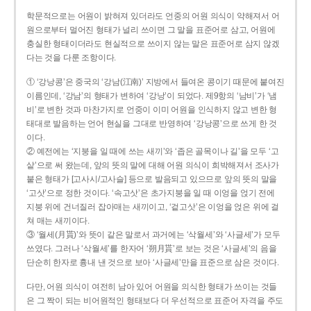
학문적으로는 어원이 밝혀져 있더라도 언중의 어원 의식이 약해져서 어
원으로부터 멀어진 형태가 널리 쓰이면 그 말을 표준어로 삼고, 어원에
충실한 형태이더라도 현실적으로 쓰이지 않는 말은 표준어로 삼지 않겠
다는 것을 다룬 조항이다.
① ‘강낭콩’은 중국의 ‘강남(江南)’ 지방에서 들여온 콩이기 때문에 붙여진
이름인데, ‘강남’의 형태가 변하여 ‘강낭’이 되었다. 제9항의 ‘남비’가 ‘냄
비’로 변한 것과 마찬가지로 언중이 이미 어원을 인식하지 않고 변한 형
태대로 발음하는 언어 현실을 그대로 반영하여 ‘강낭콩’으로 쓰게 한 것
이다.
② 예전에는 ‘지붕을 일 때에 쓰는 새끼’와 ‘좁은 골목이나 길’을 모두 ‘고
샅’으로 써 왔는데, 앞의 뜻의 말에 대해 어원 의식이 희박해져서 조사가
붙은 형태가 [고사시/고사슬] 등으로 발음되고 있으므로 앞의 뜻의 말을
‘고삿’으로 정한 것이다. ‘속고삿’은 초가지붕을 일 때 이엉을 얹기 전에
지붕 위에 건너질러 잡아매는 새끼이고, ‘겉고삿’은 이엉을 얹은 위에 걸
쳐 매는 새끼이다.
③ ‘월세(月貰)’와 뜻이 같은 말로서 과거에는 ‘삭월세’와 ‘사글세’가 모두
쓰였다. 그러나 ‘삭월세’를 한자어 ‘朔月貰’로 보는 것은 ‘사글세’의 음을
단순히 한자로 흉내 낸 것으로 보아 ‘사글세’만을 표준으로 삼은 것이다.
다만, 어원 의식이 여전히 남아 있어 어원을 의식한 형태가 쓰이는 것들
은 그 짝이 되는 비어원적인 형태보다 더 우선적으로 표준어 자격을 주도