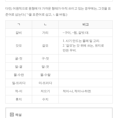
다만, 어원적으로 원형에 더 가까운 형태가 아직 쓰이고 있는 경우에는, 그것을 표
준어로 삼는다.(ㄱ을 표준어로 삼고, ㄴ을 버림.)
ㄱ
ㄴ
비고
갈비
가리
~구이, ~찜, 갈빗-대.
1. 사기 만드는 물레 밑 고리.
갓모
갈모
2. '갈모'는 갓 위에 쓰는, 유지로
만든 우비.
굴-젓
구-젓
말-곁
말-겻
물-수란
물-수랄
밀-뜨리다
미-뜨리다
적-이
저으기
적이-나, 적이나-하면.
휴지
수지
해설