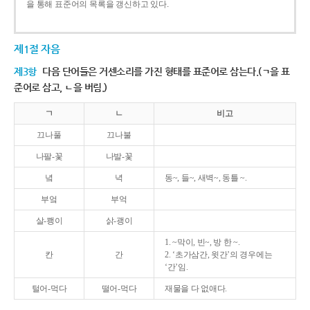
을 통해 표준어의 목록을 갱신하고 있다.
제1절 자음
제3항
다음 단어들은 거센소리를 가진 형태를 표준어로 삼는다.(ㄱ을 표
준어로 삼고, ㄴ을 버림.)
ㄱ
ㄴ
비고
끄나풀
끄나불
나팔-꽃
나발-꽃
녘
녁
동~, 들~, 새벽~, 동틀 ~.
부엌
부억
살-쾡이
삵-괭이
1. ~막이, 빈~, 방 한 ~.
칸
간
2. ‘초가삼간, 윗간’의 경우에는
‘간’임.
털어-먹다
떨어-먹다
재물을 다 없애다.