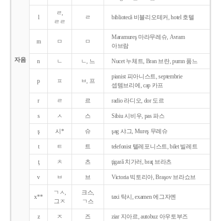
ㄹ,
l
ㄹ
bibliotecǎ 비블리오테커, hotel 호텔
ㄹㄹ
Maramureş 마라무레슈, Avram
m
ㅁ
ㅁ
아브람
자음
n
ㄴ
ㄴ, 느
Nucet 누체트, Bran 브란, pumn 품느
pianist 피아니스트, septembrie
p
ㅍ
ㅂ, 프
셉템브리에, cap 카프
r
ㄹ
르
radio 라디오, dor 도르
s
ㅅ
스
Sibiu 시비우, pas 파스
ş
시*
슈
şag 샤그, Mureş 무레슈
t
ㅌ
트
telefonist 텔레포니스트, bilet 빌레트
ţ
ㅊ
츠
ţigarǎ 치가러, braţ 브라츠
v
ㅂ
브
Victoria 빅토리아, Braşov 브라쇼브
ㄱㅅ,
크스,
x**
taxi 탁시, examen 에그자멘
그ㅈ
ㄱ스
z
ㅈ
즈
ziar 지아르, autobuz 아우토부즈