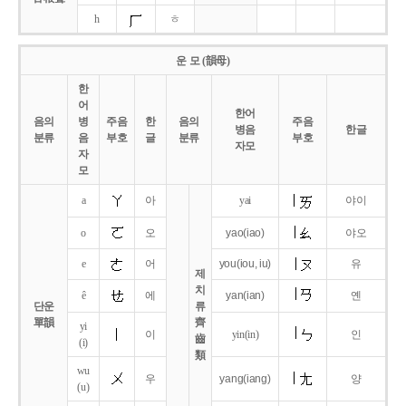
h
ㅎ
운 모 (韻母)
한
어
한어
음의
병
주음
한
음의
주음
병음
한글
분류
음
부호
글
분류
부호
자모
자
모
a
아
yai
야이
o
오
yao
(iao)
야오
e
어
you
(iou,
iu)
유
제
치
ê
에
yan
(ian)
옌
단운
류
單韻
齊
yi
이
yin(in)
인
齒
(i)
類
wu
우
yang
(iang)
양
(u)