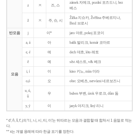
zámek 자메크, pozdní 포즈드니, bez
z
ㅈ
즈, 스
베스
Žižka 지슈카, Žvěřina 주베르지나,
ž
ㅈ
주, 슈, 시
Brož 브로시
반모음
j
이*
jaro 야로, pokoj 포코이
a, á
아
balík 발리크, komár 코마르
e, é
에
dech 데흐, léto 레토
ě
예
sěst 셰스트, věk 베크
i, í
이
kino 키노, míra 미라
모음
o,ó
오
obec 오베츠, nervózni 네르보즈니
u, ú,
우
buben 부벤, úrok 우로크, dům 둠
ů
y, ý
이
jazyk
야지크, líný 리니
* d', ň, š, t', j의 '디, 니, 시, 티, 이'는 뒤따르는 모음과 결합할 때 합쳐서 1 음절로 적는
다.
** x는 개별 용례에 따라 한글 표기를 정한다.