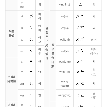
yu
위
ying
(ing)
잉
(u)
아
ai
wa
(ua)
와
이
에
ei
wo
(uo)
워
결
이
복운
합
複韻
운
아
ao
wai
(uai)
와이
모
오
합
結
어
구
웨이
合
ou
wei
(ui)
우
류
(우이)
韻
合
母
an
안
wan
(uan)
완
口
類
원
en
언
wen
(un)
(운)
부성운
附聲韻
wang
ang
앙
왕
(uang)
웡
eng
엉
weng
(ong)
(웅)
권설운
er