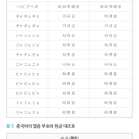
パ ピ プ ペ ポ
파 피 푸 페 포
파 피 푸 페 포
キャ キュ キョ
갸 규 교
캬 큐 쿄
ギャ ギュ ギョ
갸 규 교
갸 규 교
シャ シュ ショ
샤 슈 쇼
샤 슈 쇼
ジャ ジュ ジョ
자 주 조
자 주 조
チャ チュ チョ
자 주 조
차 추 초
ニャ ニュ ニョ
냐 뉴 뇨
냐 뉴 뇨
ヒャ ヒュ ヒョ
햐 휴 효
햐 휴 효
ビャ ビュ ビョ
뱌 뷰 뵤
뱌 뷰 뵤
ピャ ピュ ピョ
퍄 퓨 표
퍄 퓨 표
ミャ ミュ ミョ
먀 뮤 묘
먀 뮤 묘
リャ リュ リョ
랴 류 료
랴 류 료
표 5
중국어의 발음 부호와 한글 대조표
성 모 (聲母)