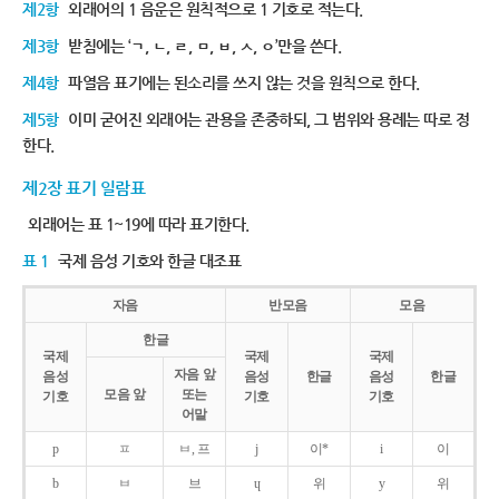
제2항
외래어의 1 음운은 원칙적으로 1 기호로 적는다.
제3항
받침에는 ‘ㄱ, ㄴ, ㄹ, ㅁ, ㅂ, ㅅ, ㅇ’만을 쓴다.
제4항
파열음 표기에는 된소리를 쓰지 않는 것을 원칙으로 한다.
제5항
이미 굳어진 외래어는 관용을 존중하되, 그 범위와 용례는 따로 정
한다.
제2장 표기 일람표
외래어는 표 1~19에 따라 표기한다.
표 1
국제 음성 기호와 한글 대조표
자음
반모음
모음
한글
국제
국제
국제
자음 앞
음성
음성
한글
음성
한글
모음 앞
또는
기호
기호
기호
어말
p
ㅍ
ㅂ, 프
j
이*
i
이
b
ㅂ
브
ɥ
위
y
위