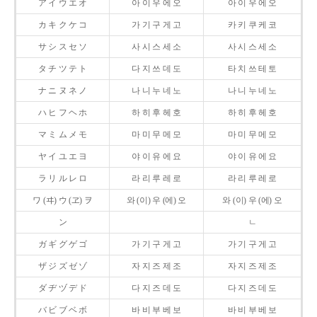
ア イ ウ エ オ
아 이 우 에 오
아 이 우 에 오
カ キ ク ケ コ
가 기 구 게 고
카 키 쿠 케 코
サ シ ス セ ソ
사 시 스 세 소
사 시 스 세 소
タ チ ツ テ ト
다 지 쓰 데 도
타 치 쓰 테 토
ナ ニ ヌ ネ ノ
나 니 누 네 노
나 니 누 네 노
ハ ヒ フ ヘ ホ
하 히 후 헤 호
하 히 후 헤 호
マ ミ ム メ モ
마 미 무 메 모
마 미 무 메 모
ヤ イ ユ エ ヨ
야 이 유 에 요
야 이 유 에 요
ラ リ ル レ ロ
라 리 루 레 로
라 리 루 레 로
ワ (ヰ) ウ (ヱ) ヲ
와 (이) 우 (에) 오
와 (이) 우 (에) 오
ン
ㄴ
ガ ギ グ ゲ ゴ
가 기 구 게 고
가 기 구 게 고
ザ ジ ズ ゼ ゾ
자 지 즈 제 조
자 지 즈 제 조
ダ ヂ ヅ デ ド
다 지 즈 데 도
다 지 즈 데 도
バ ビ ブ ベ ボ
바 비 부 베 보
바 비 부 베 보