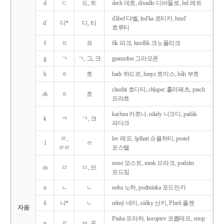
d
ㄷ
드, 트
dech 데흐, divadlo 디바들로, led 레트
d'ábel 댜벨, lod'ka 로티카, hrud'
d'
디*
디, 티
흐루티
f
ㅍ
프
fík 피크, knoflík 크노플리크
g
ㄱ
ㄱ, 그, 크
gramofon 그라모폰
h
ㅎ
흐
hadr 하드르, hmyz 흐미스, bůh 부흐
choditi 호디티, chlapec 흘라페츠, prach
ch
ㅎ
흐
프라흐
kachna 카흐나, nikdy 니크디, padák
k
ㅋ
ㄱ, 크
파다크
ㄹ,
lev 레프, šplhati 슈플하티, postel
l
ㄹ
ㄹㄹ
포스텔
most 모스트, mrak 므라크, podzim
m
ㅁ
ㅁ, 므
포드짐
n
ㄴ
ㄴ
noha 노하, podmínka 포드민카
ň
니*
ㄴ
němý 네미, sáňky 산키, Plzeň 플젠
자음
Praha 프라하, koroptev 코롭테프, strop
p
ㅍ
ㅂ, 프