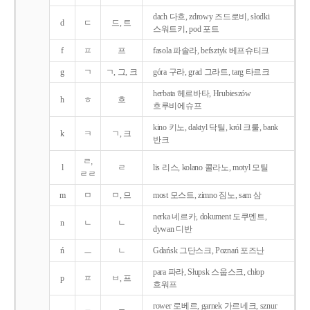
dach 다흐, zdrowy 즈드로비, słodki
d
ㄷ
드, 트
스워트키, pod 포트
f
ㅍ
프
fasola 파솔라, befsztyk 베프슈티크
g
ㄱ
ㄱ, 그, 크
góra 구라, grad 그라트, targ 타르크
herbata 헤르바타, Hrubieszów
h
ㅎ
흐
흐루비에슈프
kino 키노, daktyl 닥틸, król 크룰, bank
k
ㅋ
ㄱ, 크
반크
ㄹ,
l
ㄹ
lis 리스, kolano 콜라노, motyl 모틸
ㄹㄹ
m
ㅁ
ㅁ, 므
most 모스트, zimno 짐노, sam 삼
nerka 네르카, dokument 도쿠멘트,
n
ㄴ
ㄴ
dywan 디반
ń
ㅡ
ㄴ
Gdańsk 그단스크, Poznań 포즈난
para 파라, Słupsk 스웁스크, chłop
p
ㅍ
ㅂ, 프
흐워프
rower 로베르, garnek 가르네크, sznur