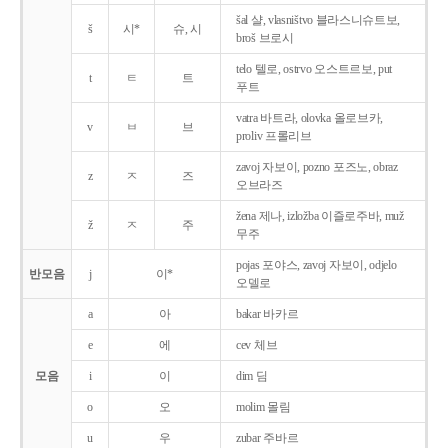
šal 샬, vlasništvo 블라스니슈트보,
š
시*
슈, 시
broš 브로시
telo 텔로, ostrvo 오스트르보, put
t
ㅌ
트
푸트
vatra 바트라, olovka 올로브카,
v
ㅂ
브
proliv 프롤리브
zavoj 자보이, pozno 포즈노, obraz
z
ㅈ
즈
오브라즈
žena 제나, izložba 이즐로주바, muž
ž
ㅈ
주
무주
pojas 포야스, zavoj 자보이, odjelo
반모음
j
이*
오델로
a
아
bakar 바카르
e
에
cev 체브
모음
i
이
dim 딤
o
오
molim 몰림
u
우
zubar 주바르