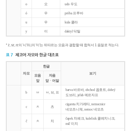
o
오
udo 우도
ó
우
próba 프루바
u
우
kula 쿨라
y
이
daktyl 닥틸
* ż, sz, rz의 '시'와 j의 '이'는 뒤따르는 모음과 결합할 때 합쳐서 1 음절로 적는다.
표 7
체코어 자모와 한글 대조표
한글
자모
보기
모음
자음
앞
앞ㆍ어말
barva 바르바, obchod 옵호트, dobrý
b
ㅂ
ㅂ, 브, 프
도브리, jeřab 예르자프
cigareta 치가레타, nemocnice
c
ㅊ
츠
네모츠니체, nemoc 네모츠
čapek 차페크, kulečnik 쿨레치니크,
č
ㅊ
치
míč 미치