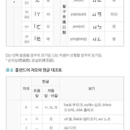
얼
yue
(ue)
웨
*
(r)
촬
ya
구
야
yuan
(uan)
위안
(ia)
류
撮
yo
요
yun
(un)
윈
口
類
ye
예
yong
(iong)
융
(ie)
[ ]는 단독 발음될 경우의 표기임. ( )는 자음이 선행할 경우의 표기임.
* 순치성(脣齒聲), 권설운(捲舌韻).
표 6
폴란드어 자모와 한글 대조표
한글
자모
보기
모음
자음
앞
앞ㆍ어말
burak 부라크, szybko 십코, dobrze
b
ㅂ
ㅂ, 브, 프
도브제, chleb 흘레프
c
ㅊ
츠
cel 첼, Balicki 발리츠키, noc 노츠
ć
ㅡ
치
dać 다치