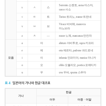
Sorrento 소렌토, asma 아스마,
s
ㅅ
스
sasso 사소
t
ㅌ
트
Torino 토리노, tranne 트란네
Vivace 비바체, manovra
v
ㅂ
브
마노브라
z
ㅊ
―
nozze 노체, mancanza 만칸차
a
아
abituro 아비투로, capra 카프라
e
에
erta 에르타, padrone 파드로네
모음
i
이
infamia 인파미아, manica 마니카
o
오
oblio 오블리오, poetica 포에티카
u
우
uva 우바, spuma 스푸마
표 4
일본어의 가나와 한글 대조표
한글
가나
어두
어중ㆍ어말