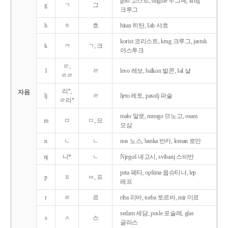
gost 고스트, dugme 두그메, krug
g
ㄱ
그
크루그
h
ㅎ
흐
hitan 히탄, šah 샤흐
korist 코리스트, krug 크루그, jastuk
k
ㅋ
ㄱ, 크
야스투크
ㄹ,
l
ㄹ
levo 레보, balkon 발콘, šal 샬
ㄹㄹ
리*,
자음
lj
ㄹ
ljeto 레토, pasulj 파술
ㄹ리*
malo 말로, mnogo 므노고, osam
m
ㅁ
ㅁ, 므
오삼
n
ㄴ
ㄴ
nos 노스, banka 반카, loman 로만
nj
니*
ㄴ
Njegoš 녜고시, svibanj 스비반
peta 페타, opština 옵슈티나, lep
p
ㅍ
ㅂ, 프
레프
r
ㄹ
르
riba 리바, torba 토르바, mir 미르
sedam 세담, posle 포슬레, glas
s
ㅅ
스
글라스