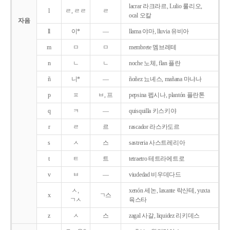
lacrar 라크라르, Lulio 룰리오,
l
ㄹ, ㄹㄹ
ㄹ
ocal 오칼
자음
ll
이*
―
llama 야마, lluvia 유비아
m
ㅁ
ㅁ
membrete 멤브레테
n
ㄴ
ㄴ
noche 노체, flan 플란
ñ
니*
―
ñoñez 뇨녜스, mañana 마냐나
p
ㅍ
ㅂ, 프
pepsina 펩시나, plantón 플란톤
q
ㅋ
―
quisquilla 키스키야
r
ㄹ
르
rascador 라스카도르
s
ㅅ
스
sastreria 사스트레리아
t
ㅌ
트
tetraetro 테트라에트로
v
ㅂ
―
viudedad 비우데다드
ㅅ,
xenón 세논, laxante 락산테, yuxta
x
ㄱ스
ㄱㅅ
육스타
z
ㅅ
스
zagal 사갈, liquidez 리키데스