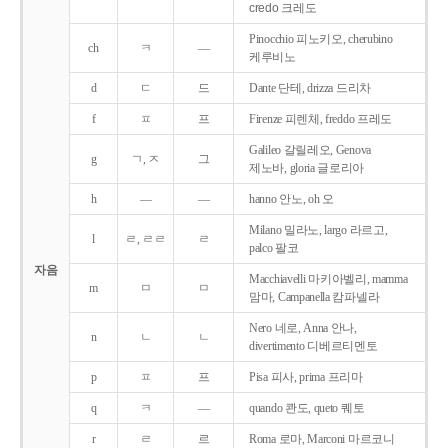
credo 크레도
Pinocchio 피노키오, cherubino
ch
ㅋ
―
케루비노
d
ㄷ
드
Dante 단테, drizza 드리차
f
ㅍ
프
Firenze 피렌체, freddo 프레도
Galileo 갈릴레오, Genova
g
ㄱ, ㅈ
그
제노바, gloria 글로리아
h
―
―
hanno 안노, oh 오
Milano 밀라노, largo 라르고,
l
ㄹ, ㄹㄹ
ㄹ
palco 팔코
자음
Macchiavelli 마키아벨리, mamma
m
ㅁ
ㅁ
맘마, Campanella 캄파넬라
Nero 네로, Anna 안나,
n
ㄴ
ㄴ
divertimento 디베르티멘토
p
ㅍ
프
Pisa 피사, prima 프리마
q
ㅋ
―
quando 콴도, queto 퀘토
r
ㄹ
르
Roma 로마, Marconi 마르코니