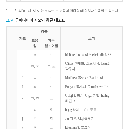
* lj, nj, š, j의 '리, 니, 시, 이'는 뒤따르는 모음과 결합할 때 합쳐서 1 음절로 적는다.
표 9
루마니아어 자모와 한글 대조표
한글
자모
보기
모음
자음
앞
앞ㆍ어말
b
ㅂ
브
bibliotecǎ 비블리오테커, alb 알브
Cîntec 큰테크, Cine 치네, facturǎ
c
ㅋ, ㅊ
ㄱ, 크
팍투러
d
ㄷ
드
Moldova 몰도바, Brad 브라드
f
ㅍ
프
Focşani 폭샤니, Cartof 카르토프
Galaţi 갈라치, Gigel 지젤, hering
g
ㄱ, ㅈ
그
헤린그
h
ㅎ
흐
haţeg 하체그, duh 두흐
j
ㅈ
지
Jiu 지우, Cluj 클루지
k
ㅋ
ㅡ
kilogram 킬로그람