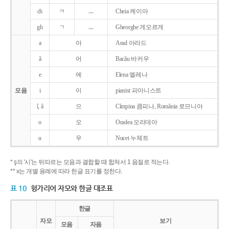
ch
ㅋ
ㅡ
Cheia 케이아
gh
ㄱ
ㅡ
Gheorghe 게오르게
a
아
Arad 아라드
ǎ
어
Bacǎu 바커우
e
에
Elena 엘레나
모음
i
이
pianist 피아니스트
î, â
으
Cîmpina 큼피나, România 로므니아
o
오
Oradea 오라데아
u
우
Nucet 누체트
* ş의 '시'는 뒤따르는 모음과 결합할 때 합쳐서 1 음절로 적는다.
** x는 개별 용례에 따라 한글 표기를 정한다.
표 10
헝가리어 자모와 한글 대조표
한글
자모
보기
모음
자음