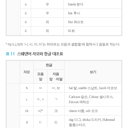
u
우
bunda 분더
ú
우
hús 후시
ü
위
füst 퓌슈트
ű
위
fű 퓌
* ny, s, j, ly의 ‘니, 시, 이, 이’는 뒤따르는 모음과 결합할 때 합쳐서 1 음절로 적는다.
표 11
스웨덴어 자모와 한글 대조표
한글
자모
보기
모음
자음
앞
앞ㆍ어말
b
ㅂ
ㅂ, 브
bal 발, snabbt 스납트, Jacob 야코브
Carlsson 칼손, Celsius 셀시우스,
c
ㅋ, ㅅ
ㄱ
Ericson 에릭손
ch
시*
크
charm 샤름, och 오크
dag 다그, dricka 드리카, Halmstad
d
ㄷ
드
할름스타드