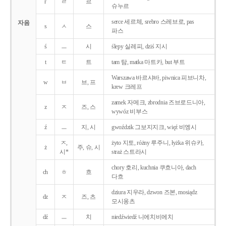
r
ㄹ
르
슈누르
serce 세르체, srebro 스레브로, pas
자음
s
ㅅ
스
파스
ś
ㅡ
시
ślepy 실레피, dziś 지시
t
ㅌ
트
tam 탐, matka 마트카, but 부트
Warszawa 바르샤바, piwnica 피브니차,
w
ㅂ
브, 프
krew 크레프
zamek 자메크, zbrodnia 즈브로드니아,
z
ㅈ
즈, 스
wywóz 비부스
ź
ㅡ
지, 시
gwoździk 그보지지크, więź 비엥시
ㅈ,
żyto 지토, różny 루주니, łyżka 위슈카,
ż
주, 슈, 시
시*
straż 스트라시
chory 호리, kuchnia 쿠흐니아, dach
ch
ㅎ
흐
다흐
dziura 지우라, dzwon 즈본, mosiądz
dz
ㅈ
즈, 츠
모시옹츠
dź
ㅡ
치
niedźwiedź 니에치비에치