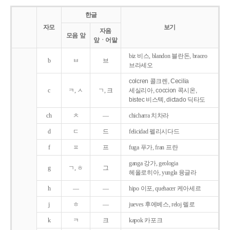
한글
자모
보기
자음
모음 앞
앞ㆍ어말
biz 비스, blandon 블란돈, braceo
b
ㅂ
브
브라세오
colcren 콜크렌, Cecilia
c
ㅋ, ㅅ
ㄱ, 크
세실리아, coccion 콕시온,
bistec 비스텍, dictado 딕타도
ch
ㅊ
―
chicharra 치차라
d
ㄷ
드
felicidad 펠리시다드
f
ㅍ
프
fuga 푸가, fran 프란
ganga 강가, geologia
g
ㄱ, ㅎ
그
헤올로히아, yungla 융글라
h
―
―
hipo 이포, quehacer 케아세르
j
ㅎ
―
jueves 후에베스, reloj 렐로
k
ㅋ
크
kapok 카포크