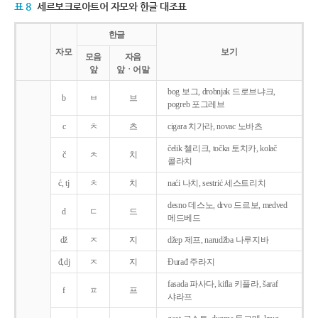
표 8
세르보크로아트어 자모와 한글 대조표
한글
자모
보기
모음
자음
앞
앞ㆍ어말
bog 보그, drobnjak 드로브냐크,
b
ㅂ
브
pogreb 포그레브
c
ㅊ
츠
cigara 치가라, novac 노바츠
čelik 첼리크, točka 토치카, kolač
č
ㅊ
치
콜라치
ć, tj
ㅊ
치
naći 나치, sestrić 세스트리치
desno 데스노, drvo 드르보, medved
d
ㄷ
드
메드베드
dž
ㅈ
지
džep 제프, narudžba 나루지바
đ,dj
ㅈ
지
Ðurađ 주라지
fasada 파사다, kifla 키플라, šaraf
f
ㅍ
프
샤라프