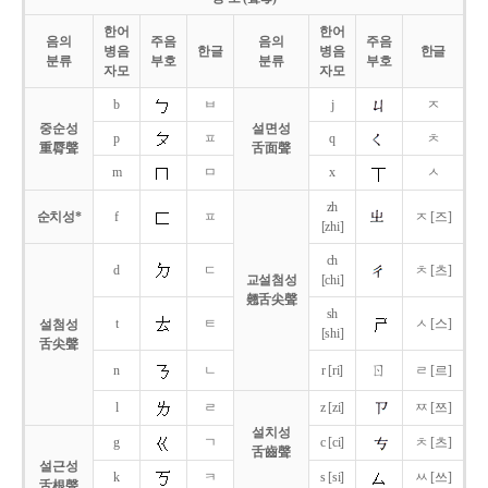
한어
한어
음의
주음
음의
주음
병음
한글
병음
한글
분류
부호
분류
부호
자모
자모
b
ㅂ
j
ㅈ
중순성
설면성
p
ㅍ
q
ㅊ
重脣聲
舌面聲
m
ㅁ
x
ㅅ
zh
순치성*
f
ㅍ
ㅈ [즈]
[zhi]
ch
d
ㄷ
ㅊ [츠]
교설첨성
[chi]
翹舌尖聲
sh
t
ㅌ
ㅅ [스]
설첨성
[shi]
舌尖聲
ㄖ
n
ㄴ
r [ri]
ㄹ [르]
l
ㄹ
z [zi]
ㅉ [쯔]
설치성
g
ㄱ
c [ci]
ㅊ [츠]
舌齒聲
설근성
k
ㅋ
s [si]
ㅆ [쓰]
舌根聲