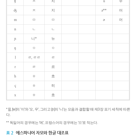
ʧ
ㅊ
치
u
우
ʤ
ㅈ
지
ə**
어
m
ㅁ
ㅁ
ɚ
어
n
ㄴ
ㄴ
ɲ
니*
뉴
ŋ
ㅇ
ㅇ
l
ㄹ, ㄹㄹ
ㄹ
r
ㄹ
르
h
ㅎ
흐
ç
ㅎ
히
x
ㅎ
흐
* [j], [w]의 '이'와 '오, 우', 그리고 [ɲ]의 '니'는 모음과 결합할 때 제3장 표기 세칙에 따른
다.
** 독일어의 경우에는 '에', 프랑스어의 경우에는 '으'로 적는다.
표 2
에스파냐어 자모와 한글 대조표