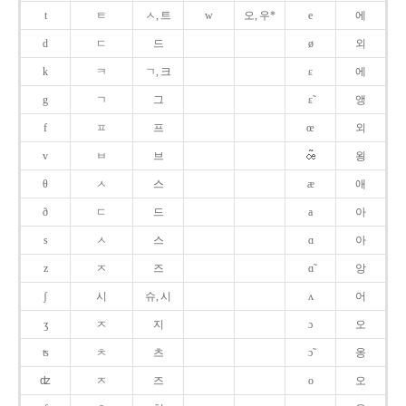
t
ㅌ
ㅅ, 트
w
오, 우*
e
에
d
ㄷ
드
ø
외
k
ㅋ
ㄱ, 크
ɛ
에
g
ㄱ
그
ɛ̃
앵
f
ㅍ
프
œ
외
v
ㅂ
브
욍
θ
ㅅ
스
æ
애
ð
ㄷ
드
a
아
s
ㅅ
스
ɑ
아
z
ㅈ
즈
ɑ̃
앙
ʃ
시
슈, 시
ʌ
어
ʒ
ㅈ
지
ɔ
오
ʦ
ㅊ
츠
ɔ̃
옹
ʣ
ㅈ
즈
o
오