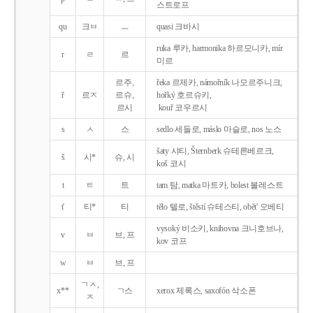
스트로프
qu
크ㅂ
ㅡ
quasi 크바시
ruka 루카, harmonika 하르모니카, mír
r
ㄹ
르
미르
르주,
řeka 르제카, námořník 나모르주니크,
ř
르ㅈ
르슈,
hořký 호르슈키,
르시
kouř 코우르시
s
ㅅ
스
sedlo 세들로, máslo 마슬로, nos 노스
šaty 샤티, Šternberk 슈테른베르크,
š
시*
슈, 시
koš 코시
t
ㅌ
트
tam 탐, matka 마트카, bolest 볼레스트
t'
티*
티
tělo 텔로, štěstí 슈테스티, obět' 오베티
vysoký 비소키, knihovna 크니호브나,
v
ㅂ
브, 프
kov 코프
w
ㅂ
브, 프
ㄱㅅ,
x**
ㄱ스
xerox 제록스, saxofón 삭소폰
ㅈ