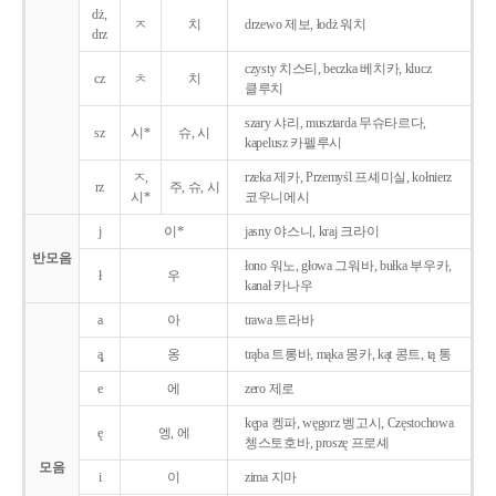
dż,
ㅈ
치
drzewo 제보, łodż 워치
drz
czysty 치스티, beczka 베치카, klucz
cz
ㅊ
치
클루치
szary 샤리, musztarda 무슈타르다,
sz
시*
슈, 시
kapelusz 카펠루시
ㅈ,
rzeka 제카, Przemyśl 프셰미실, kołnierz
rz
주, 슈, 시
시*
코우니에시
j
이*
jasny 야스니, kraj 크라이
반모음
łono 워노, głowa 그워바, bułka 부우카,
ł
우
kanał 카나우
a
아
trawa 트라바
ą̨
옹
trąba 트롱바, mąka 몽카, kąt 콩트, tą 통
e
에
zero 제로
kępa 켕파, węgorz 벵고시, Częstochowa
ę
엥, 에
쳉스토호바, proszę 프로셰
모음
i
이
zima 지마