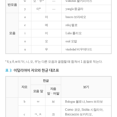
w
오ㆍ우*
―
walkirias 왈키리아스
반모음
y
이*
―
yungla 융글라
a
아
braceo 브라세오
e
에
reloj 렐로
모음
i
이
Lulio 룰리오
o
오
ocal 오칼
u
우
viudedad 비우데다드
* ll, y, ñ, w의 '이, 니, 오, 우'는 다른 모음과 결합할 때 합쳐서 1 음절로 적는다.
표 3
이탈리아어 자모와 한글 대조표
한글
자모
보기
자음
모음 앞
앞ㆍ어말
b
ㅂ
브
Bologna 볼로냐, bravo 브라보
Como 코모, Sicilia 시칠리아,
c
ㅋ, ㅊ
크
Boccaccio 보카치오,