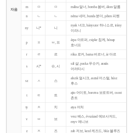
m
ㅁ
ㅁ
málna 말너, bomba 봄버, álom 알롬
자음
n
ㄴ
ㄴ
néma 네머, bunda 분더, pihen 피헨
nyak 녀크, hányszor 하니소르, irány
ny
니*
니
이라니
árpa 아르퍼, csipke 칩케, hónap
p
ㅍ
ㅂ, 프
호너프
r
ㄹ
르
róka 로커, barna 버르너, ár 아르
sál 샬, puska 푸슈카, aratás
s
시*
슈, 시
어러타시
alszik 얼시크, asztal 어스털, húsz
sz
ㅅ
스
후스
ajto 어이토, borotva 보로트버, csont
t
ㅌ
트
촌트
ty
ㅊ
치
atya 어처
vesz 베스, évszázad 에브사저드,
v
ㅂ
브
enyv 에니브
z
ㅈ
즈
zab 저브, kezd 케즈드, blúz 블루즈