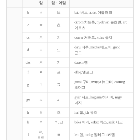
앞
앞ㆍ어말
b
ㅂ
브
bab 버브, ablak 어블러크
citrom 치트롬, nyolcvan 뇰츠번, arc
c
ㅊ
츠
어르츠
cs
ㅊ
치
csavar 처버르, kulcs 쿨치
daru 더루, medve 메드베, gond
d
ㄷ
드
곤드
dzs
ㅈ
지
dzsem 젬
f
ㅍ
프
elfog 엘포그
gumi 구미, nyugta 뉴그터, csomag
g
ㄱ
그
초머그
gyár 자르, hagyma 허지머, nagy
gy
ㅈ
지
너지
h
ㅎ
흐
hal 헐, juh 유흐
k
ㅋ
ㄱ, 크
béka 베커, keksz 켁스, szék 세크
ㄹ,
l
ㄹ
len 렌, meleg 멜레그, dél 델
ㄹㄹ