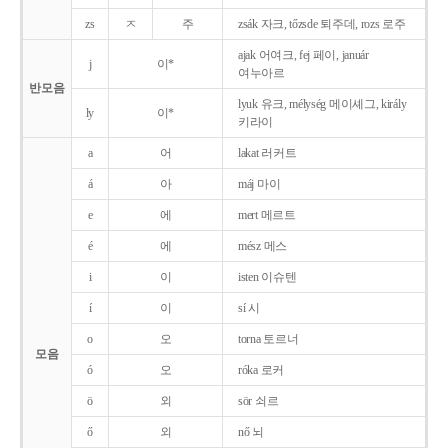
zs
ㅈ
주
zsák 자크, tőzsde 퇴주데, rozs 로주
ajak 어여크, fej 페이, január
j
이*
여누아르
반모음
lyuk 유크, mélység 메이셰그, király
ly
이*
키라이
a
어
lakat 러커트
á
아
máj 마이
e
에
mert 메르트
é
에
mész 메스
i
이
isten 이슈텐
í
이
sí 시
o
오
torna 토르너
모음
ó
오
róka 로커
ö
외
sör 쇠르
ő
외
nő 뇌