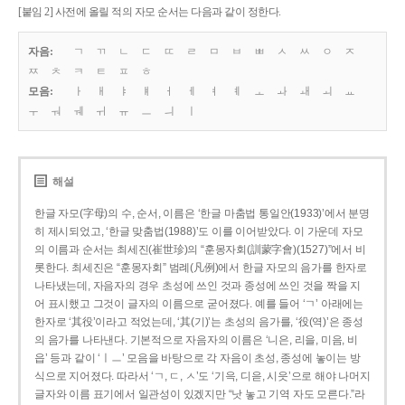
[붙임 2] 사전에 올릴 적의 자모 순서는 다음과 같이 정한다.
자음:
ㄱ
ㄲ
ㄴ
ㄷ
ㄸ
ㄹ
ㅁ
ㅂ
ㅃ
ㅅ
ㅆ
ㅇ
ㅈ
ㅉ
ㅊ
ㅋ
ㅌ
ㅍ
ㅎ
모음:
ㅏ
ㅐ
ㅑ
ㅒ
ㅓ
ㅔ
ㅕ
ㅖ
ㅗ
ㅘ
ㅙ
ㅚ
ㅛ
ㅜ
ㅝ
ㅞ
ㅟ
ㅠ
ㅡ
ㅢ
ㅣ
해설
한글 자모(字母)의 수, 순서, 이름은 ‘한글 마춤법 통일안(1933)’에서 분명
히 제시되었고, ‘한글 맞춤법(1988)’도 이를 이어받았다. 이 가운데 자모
의 이름과 순서는 최세진(崔世珍)의 “훈몽자회(訓蒙字會)(1527)”에서 비
롯한다. 최세진은 “훈몽자회” 범례(凡例)에서 한글 자모의 음가를 한자로
나타냈는데, 자음자의 경우 초성에 쓰인 것과 종성에 쓰인 것을 짝을 지
어 표시했고 그것이 글자의 이름으로 굳어졌다. 예를 들어 ‘ㄱ’ 아래에는
한자로 ‘其役’이라고 적었는데, ‘其(기)’는 초성의 음가를, ‘役(역)’은 종성
의 음가를 나타낸다. 기본적으로 자음자의 이름은 ‘니은, 리을, 미음, 비
읍’ 등과 같이 ‘ㅣㅡ’ 모음을 바탕으로 각 자음이 초성, 종성에 놓이는 방
식으로 지어졌다. 따라서 ‘ㄱ, ㄷ, ㅅ’도 ‘기윽, 디읃, 시읏’으로 해야 나머지
글자와 이름 표기에서 일관성이 있겠지만 “낫 놓고 기역 자도 모른다.”라