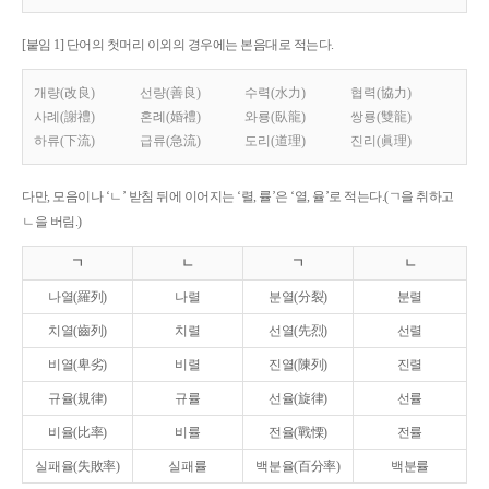
[붙임 1] 단어의 첫머리 이외의 경우에는 본음대로 적는다.
개량(改良)
선량(善良)
수력(水力)
협력(協力)
사례(謝禮)
혼례(婚禮)
와룡(臥龍)
쌍룡(雙龍)
하류(下流)
급류(急流)
도리(道理)
진리(眞理)
다만, 모음이나 ‘ㄴ’ 받침 뒤에 이어지는 ‘렬, 률’은 ‘열, 율’로 적는다.(ㄱ을 취하고
ㄴ을 버림.)
ㄱ
ㄴ
ㄱ
ㄴ
나열(羅列)
나렬
분열(分裂)
분렬
치열(齒列)
치렬
선열(先烈)
선렬
비열(卑劣)
비렬
진열(陳列)
진렬
규율(規律)
규률
선율(旋律)
선률
비율(比率)
비률
전율(戰慄)
전률
실패율(失敗率)
실패률
백분율(百分率)
백분률