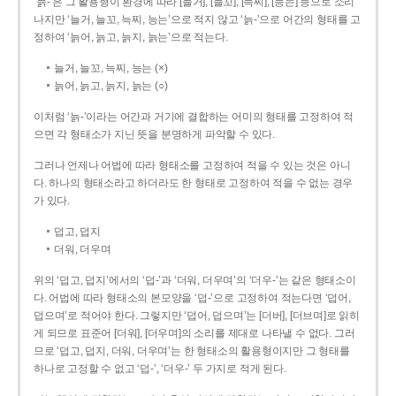
‘늙-’은 그 활용형이 환경에 따라 [늘거], [늘꼬], [늑찌], [능는] 등으로 소리
나지만 ‘늘거, 늘꼬, 늑찌, 능는’으로 적지 않고 ‘늙-’으로 어간의 형태를 고
정하여 ‘늙어, 늙고, 늙지, 늙는’으로 적는다.
늘거, 늘꼬, 늑찌, 능는 (×)
늙어, 늙고, 늙지, 늙는 (○)
이처럼 ‘늙-­’이라는 어간과 거기에 결합하는 어미의 형태를 고정하여 적
으면 각 형태소가 지닌 뜻을 분명하게 파악할 수 있다.
그러나 언제나 어법에 따라 형태소를 고정하여 적을 수 있는 것은 아니
다. 하나의 형태소라고 하더라도 한 형태로 고정하여 적을 수 없는 경우
가 있다.
덥고, 덥지
더워, 더우며
위의 ‘덥고, 덥지’에서의 ‘덥-­’과 ‘더워, 더우며’의 ‘더우-­’는 같은 형태소이
다. 어법에 따라 형태소의 본모양을 ‘덥-­’으로 고정하여 적는다면 ‘덥어,
덥으며’로 적어야 한다. 그렇지만 ‘덥어, 덥으며’는 [더버], [더브며]로 읽히
게 되므로 표준어 [더워], [더우며]의 소리를 제대로 나타낼 수 없다. 그러
므로 ‘덥고, 덥지, 더워, 더우며’는 한 형태소의 활용형이지만 그 형태를
하나로 고정할 수 없고 ‘덥-’, ‘더우-’ 두 가지로 적게 된다.