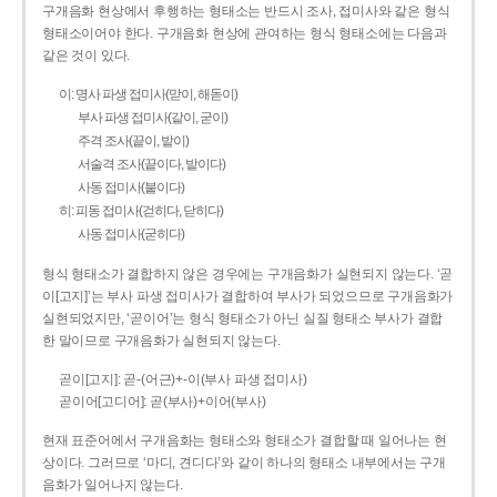
구개음화 현상에서 후행하는 형태소는 반드시 조사, 접미사와 같은 형식
형태소이어야 한다. 구개음화 현상에 관여하는 형식 형태소에는 다음과
같은 것이 있다.
이: 명사 파생 접미사(맏이, 해돋이)
부사 파생 접미사(같이, 굳이)
주격 조사(끝이, 밭이)
서술격 조사(끝이다, 밭이다)
사동 접미사(붙이다)
히: 피동 접미사(걷히다, 닫히다)
사동 접미사(굳히다)
형식 형태소가 결합하지 않은 경우에는 구개음화가 실현되지 않는다. ‘곧
이[고지]’는 부사 파생 접미사가 결합하여 부사가 되었으므로 구개음화가
실현되었지만, ‘곧이어’는 형식 형태소가 아닌 실질 형태소 부사가 결합
한 말이므로 구개음화가 실현되지 않는다.
곧이[고지]: 곧-­(어근)+­-이(부사 파생 접미사)
곧이어[고디어]: 곧(부사)+이어(부사)
현재 표준어에서 구개음화는 형태소와 형태소가 결합할 때 일어나는 현
상이다. 그러므로 ‘마디, 견디다’와 같이 하나의 형태소 내부에서는 구개
음화가 일어나지 않는다.