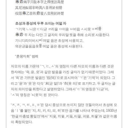
兩字只取本字之釋俚語爲聲
其尼池梨眉非時異八音用於初聲
役隱
乙音邑
凝八音用於終聲
초성과 종성에 두루 쓰이는 여덟 자
ㄱ기역 ㄴ니은 ㄷ디귿 ㄹ리을 ㅁ미음 ㅂ비읍 ㅅ시옷 ㆁ
두 자는 다만 그 글자의 우리말 뜻을 취해 소리로 사용한다.
기니디리미비시
여덟 음은 초성에 사용되고,
역은귿을음읍옷
여덟 음은 종성에 사용된다.
“훈몽자회” 범례
자모의 이름 가운데 ‘ㄱ, ㄷ, ㅅ’의 명칭이 다른 자모의 이름과 다른 것은
한자에는 ‘윽, 읃, 읏’과 같은 발음을 가진 글자가 없기 때문이었다. 그래
서 ‘윽’은 가까운 발음인 ‘役(역)’으로 표시하여 ‘ㄱ’은 ‘기역’이 되었다. 그
리고 ‘읃’과 ‘읏’은 각각 ‘末(귿 말)’과 ‘衣(옷 의)’로 표기하고, 두 글자는 글
자의 의미만을 취한다고 설명하였다. 그래서 ‘ㄷ’의 명칭은 ‘디귿’이,
‘ㅅ’의 명칭은 ‘시옷’이 된 것이다.
‘ㅈ, ㅊ, ㅋ, ㅌ, ㅍ, ㅎ’은 당시 종성으로 쓰이지 않던 것들이어서 초성에 모
음 ‘ㅣ’를 붙인 ‘지, 치, 키, 티, 피, 히’로만 음가를 나타내 주었는데, 1933년
‘한글 마춤법 통일안’에서 ‘지읒, 치읓, 키읔, 티읕, 피읖, 히읗’과 같은 이름
이 확정되었다.