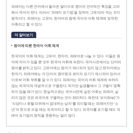
외래어는 다른 언어에서 들어온 말이므로 원어의 언어적인 특징을 고려
해서 적어야 한다. 따라서 ‘외래어 표기법’을 정하여 그에 따라 적는 것이
원칙이다. 외래어는 고유어, 한자어와 함께 국어의 어휘 체계에 정착한
어휘라고 할 수 있다.
더 알아보기
원어에 따른 한국어 어휘 체계
한국어의 어휘 체계는 고유어, 한자어, 외래어로 나눌 수 있다. 이들은 원
어에 차이가 있을 뿐 모두 한국어 어휘에 속한다. 국어사전에서는 단어의
원어를 밝히고 있다. 고유어에는 원어가 제시되어 있지 않고 한자어에는
한자가, 외래어에는 각 단어의 원어명과 로마자 표기가 제시되어 있어서
이로써 어휘 부류를 알 수가 있다. 외래어는 국어의 어휘 체계에 속하지
않는 외국어와 개념적으로 구별된다. 하지만 실생활에서 그 구별이 명확
하지 않을 때가 있다. 현실적으로는 국어사전에 실린 어휘는 외래어, 실
리지 않은 것은 외국어로 구별하는 것이 편리하다. 예컨대 ‘보이(boy)’가
‘식당이나 호텔 따위에서 접대하는 남자’를 의미할 때는 외래어지만 ‘소
년’의 뜻으로 쓰일 때는 외국어라고 할 수 있다. 외국어를 표기할 때도 외
래어 표기법의 원칙을 준용하는 일이 많다.