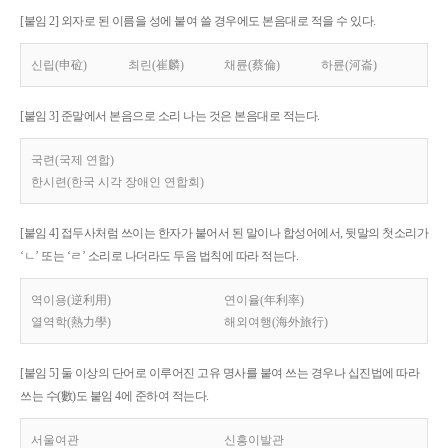
[붙임 2] 외자로 된 이름을 성에 붙여 쓸 경우에도 본음대로 적을 수 있다.
신립(申砬)
최린(崔麟)
채륜(蔡倫)
하륜(河崙)
[붙임 3] 준말에서 본음으로 소리 나는 것은 본음대로 적는다.
국련(국제 연합)
한시련(한국 시각 장애인 연합회)
[붙임 4] 접두사처럼 쓰이는 한자가 붙어서 된 말이나 합성어에서, 뒷말의 첫소리가
‘ㄴ’ 또는 ‘ㄹ’ 소리로 나더라도 두음 법칙에 따라 적는다.
역이용(逆利用)
연이율(年利率)
열역학(熱力學)
해외여행(海外旅行)
[붙임 5] 둘 이상의 단어로 이루어진 고유 명사를 붙여 쓰는 경우나 십진법에 따라
쓰는 수(數)도 붙임 4에 준하여 적는다.
서울여관
신흥이발관