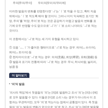
주의[주의/주이]
우리의[우리의/우리에]
이러한 발음의 변화를 반영한다면 ‘ㅢ’는 ‘ㅣ’로 적을 수 있고, 특히 자음
뒤에서는 ‘ㅣ’로 적도록 해야 할 것이다. 그러나 이미 익숙해진 표기인 ‘희
망, 주의’를 ‘히망, 주이’로 적는 것은 공감하기 어렵고 발음의 변화를 표
기에 모두 반영할 수도 없으므로 ‘ㅢ’가 ‘ㅣ’로 소리 나더라도 ‘ㅢ’로 적는
것이다.
이 조항에서는 ‘ㅢ’로 적는 세 가지 유형을 제시하고 있다.
① 모음 ‘ㅡ, ㅣ’가 줄어든 형태이므로 ‘ㅢ’로 적는 경우: 씌어(←쓰이어),
틔어(←트이어) 등
② 한자어이므로 ‘ㅢ’로 적는 경우: 의의(意義), 희망(希望), 유희(遊戱) 등
③ 발음과 표기의 전통에 따라 ‘ㅢ’로 적는 경우: 무늬, 하늬바람, 늴리리,
닁큼 등
더 알아보기
‘의’의 발음
‘의사의 책임’에서 첫음절의 ‘의’는 [의]로 발음하고 조사 ‘의’는 [의]나 [에]
로 모두 발음할 수 있다. 이들은 [이]로 소리 나는 경우가 아니라서 이 조
항과는 무관하지만, 모두 ‘의’로 적는다는 점에서 공통점이 있다. 즉 첫음
절의 ‘의’는 발음의 변화가 없으므로 ‘의’로 적고, 조사 ‘의’는 [에]로 발음할