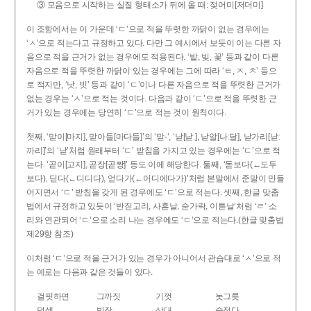
③ 모음으로 시작하는 실질 형태소가 뒤에 올 때: 젖어미[저더미]
이 조항에서는 이 가운데 ‘ㄷ’으로 적을 뚜렷한 까닭이 없는 경우에는
‘ㅅ’으로 적는다고 규정하고 있다. 다만 그 예시에서 보듯이 이는 다른 자
음으로 적을 근거가 없는 경우에도 적용된다. ‘밭, 빚, 꽃’ 등과 같이 다른
자음으로 적을 뚜렷한 까닭이 있는 경우에는 그에 따라 ‘ㅌ, ㅈ, ㅊ’ 등으
로 적지만, ‘낫, 빗’ 등과 같이 ‘ㄷ’이나 다른 자음으로 적을 뚜렷한 근거가
없는 경우는 ‘ㅅ’으로 적는 것이다. 다음과 같이 ‘ㄷ’으로 적을 뚜렷한 근
거가 있는 경우에는 당연히 ‘ㄷ’으로 적는 것이 원칙이다.
첫째, ‘맏이[마지], 맏아들[마다들]’의 ‘맏-’, ‘낟[낟ː], 낟알[나ː달], 낟가리[낟ː
까리]’의 ‘낟’처럼 원래부터 ‘ㄷ’ 받침을 가지고 있는 경우에는 ‘ㄷ’으로 적
는다. ‘곧이[고지], 곧장[곧짱]’ 등도 이에 해당한다. 둘째, ‘돋보다(←도두
보다), 딛다(←디디다), 얻다가(←어디에다가)’처럼 본말에서 준말이 만들
어지면서 ‘ㄷ’ 받침을 갖게 된 경우에도 ‘ㄷ’으로 적는다. 셋째, 한글 맞춤
법에서 규정하고 있듯이 ‘반짇고리, 사흗날, 숟가락, 이튿날’처럼 ‘ㄹ’ 소
리와 연관되어 ‘ㄷ’으로 소리 나는 경우에도 ‘ㄷ’으로 적는다.(한글 맞춤법
제29항 참조)
이처럼 ‘ㄷ’으로 적을 근거가 있는 경우가 아니어서 관습대로 ‘ㅅ’으로 적
는 예로는 다음과 같은 것들이 있다.
걸핏하면
그까짓
기껏
놋그릇
덧셈
빗장
삿대
숫접다