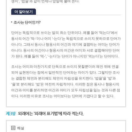
생이’, ‘밥을’과 같이 언제나 앞말에 붙여 쓴다.
더 알아보기
조사는 단어인가?
단어는 독립적으로 쓰이는 말의 최소 단위이다. 예를 들어 ‘먹는다’에서
동사의 어간 ‘먹-­’이나 어미 ‘­-는다’는 독립적으로 쓰이지 못하므로 단어가
아니다. 그래서 동사나 형용사의 어간과 여기에 결합하는 어미는 단어가
아니다. 동사의 어간이나 형용사의 어간은 어미와 서로 결합해야만 단어
가 된다. 예를 들어 ‘먹-’, ‘-는다’는 단어가 아니지만 ‘먹는다’는 단어이다.
조사는 어미와 마찬가지로 단독으로 쓰이지 못할뿐더러 체언 뒤에 연결
되어 실현된다는 점에서 일반적인 단어와는 차이가 있다. 그렇지만 조사
는 결합한 체언과 분리해도 체언이 자립성을 유지한다. ‘밥을’을 ‘밥’과
‘을’로 분리해도 ‘밥’은 여전히 자립적이다. 이러한 점은 동사나 형용사의
어간과 어미를 분리하면 어간과 어미가 모두 자립성을 잃는 것과 다른 점
이다. 이러한 이유로 조사는 어미보다는 단어에 가깝다고 할 수 있다.
제3항
외래어는 ‘외래어 표기법’에 따라 적는다.
해설