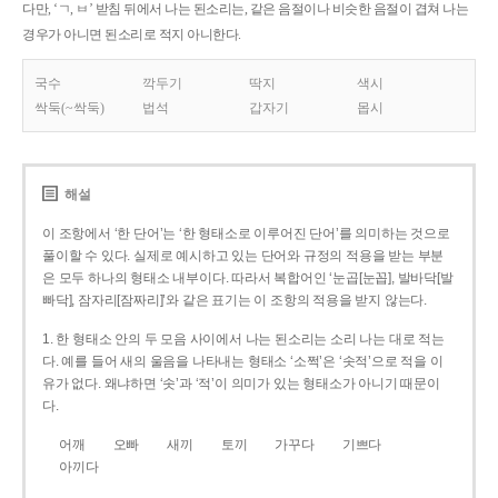
다만, ‘ㄱ, ㅂ’ 받침 뒤에서 나는 된소리는, 같은 음절이나 비슷한 음절이 겹쳐 나는
경우가 아니면 된소리로 적지 아니한다.
국수
깍두기
딱지
색시
싹둑(~싹둑)
법석
갑자기
몹시
해설
이 조항에서 ‘한 단어’는 ‘한 형태소로 이루어진 단어’를 의미하는 것으로
풀이할 수 있다. 실제로 예시하고 있는 단어와 규정의 적용을 받는 부분
은 모두 하나의 형태소 내부이다. 따라서 복합어인 ‘눈곱[눈꼽], 발바닥[발
빠닥], 잠자리[잠짜리]’와 같은 표기는 이 조항의 적용을 받지 않는다.
1. 한 형태소 안의 두 모음 사이에서 나는 된소리는 소리 나는 대로 적는
다. 예를 들어 새의 울음을 나타내는 형태소 ‘소쩍’은 ‘솟적’으로 적을 이
유가 없다. 왜냐하면 ‘솟’과 ‘적’이 의미가 있는 형태소가 아니기 때문이
다.
어깨
오빠
새끼
토끼
가꾸다
기쁘다
아끼다