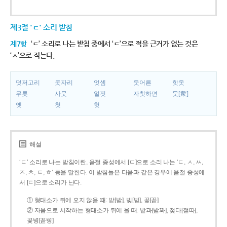
제3절 'ㄷ' 소리 받침
제7항
‘ㄷ’ 소리로 나는 받침 중에서 ‘ㄷ’으로 적을 근거가 없는 것은
‘ㅅ’으로 적는다.
덧저고리
돗자리
엇셈
웃어른
핫옷
무릇
사뭇
얼핏
자칫하면
뭇[衆]
옛
첫
헛
해설
‘ㄷ’ 소리로 나는 받침이란, 음절 종성에서 [ㄷ]으로 소리 나는 ‘ㄷ, ㅅ, ㅆ,
ㅈ, ㅊ, ㅌ, ㅎ’ 등을 말한다. 이 받침들은 다음과 같은 경우에 음절 종성에
서 [ㄷ]으로 소리가 난다.
① 형태소가 뒤에 오지 않을 때: 밭[받], 빚[빋], 꽃[꼳]
② 자음으로 시작하는 형태소가 뒤에 올 때: 밭과[받꽈], 젖다[젇따],
꽃병[꼳뼝]