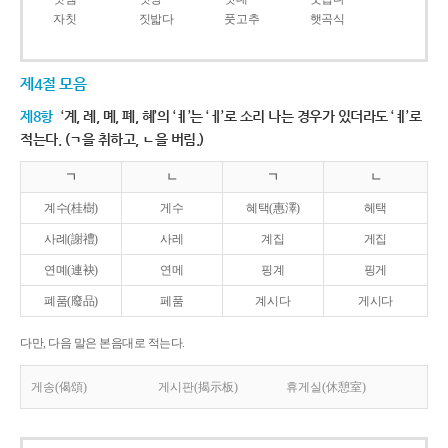
자칫
짓밟다
풋고추
햇곡식
제4절 모음
제8항
‘계, 례, 몌, 폐, 혜’의 ‘ㅖ’는 ‘ㅔ’로 소리 나는 경우가 있더라도 ‘ㅖ’로
적는다. (ㄱ을 취하고, ㄴ을 버림.)
ㄱ
ㄴ
ㄱ
ㄴ
계수(桂樹)
게수
혜택(惠澤)
헤택
사례(謝禮)
사레
계집
게집
연몌(連袂)
연메
핑계
핑게
폐품(廢品)
페품
계시다
게시다
다만, 다음 말은 본음대로 적는다.
게송(偈頌)
게시판(揭示板)
휴게실(休憩室)