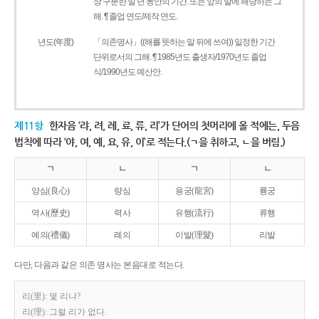
상 구분한 일 년 동안의 기간. 또는 앞의 말에 해당하는 그
해. ¶ 졸업 연도/제작 연도.
년도(年度)
「의존명사」((해를 뜻하는 말 뒤에 쓰여)) 일정한 기간
단위로서의 그해. ¶ 1985년도 출생자/1970년도 졸업
식/1990년도 예산안.
제11항
한자음 ‘랴, 려, 례, 료, 류, 리’가 단어의 첫머리에 올 적에는, 두음
법칙에 따라 ‘야, 여, 예, 요, 유, 이’로 적는다.(ㄱ을 취하고, ㄴ을 버림.)
ㄱ
ㄴ
ㄱ
ㄴ
양심(良心)
량심
용궁(龍宮)
룡궁
역사(歷史)
력사
유행(流行)
류행
예의(禮儀)
례의
이발(理髮)
리발
다만, 다음과 같은 의존 명사는 본음대로 적는다.
리(里): 몇 리냐?
리(理): 그럴 리가 없다.