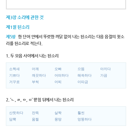
제3장 소리에 관한 것
제1절 된소리
제5항
한 단어 안에서 뚜렷한 까닭 없이 나는 된소리는 다음 음절의 첫소
리를 된소리로 적는다.
1. 두 모음 사이에서 나는 된소리
소쩍새
어깨
오빠
으뜸
아끼다
기쁘다
깨끗하다
어떠하다
해쓱하다
가끔
거꾸로
부썩
어찌
이따금
2. ‘ㄴ, ㄹ, ㅁ, ㅇ’ 받침 뒤에서 나는 된소리
산뜻하다
잔뜩
살짝
훨씬
담뿍
움찔
몽땅
엉뚱하다