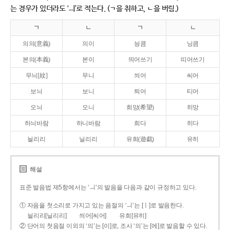
는 경우가 있더라도 ‘ㅢ’로 적는다. (ㄱ을 취하고, ㄴ을 버림.)
ㄱ
ㄴ
ㄱ
ㄴ
의의(意義)
의이
닁큼
닝큼
본의(本義)
본이
띄어쓰기
띠어쓰기
무늬[紋]
무니
씌어
씨어
보늬
보니
틔어
티어
오늬
오니
희망(希望)
히망
하늬바람
하니바람
희다
히다
늴리리
닐리리
유희(遊戱)
유히
해설
표준 발음법 제5항에서는 ‘ㅢ’의 발음을 다음과 같이 규정하고 있다.
① 자음을 첫소리로 가지고 있는 음절의 ‘ㅢ’는 [ㅣ]로 발음한다.
늴리리[닐리리]
씌어[씨어]
유희[유히]
② 단어의 첫음절 이외의 ‘의’는 [이]로, 조사 ‘의’는 [에]로 발음할 수 있다.