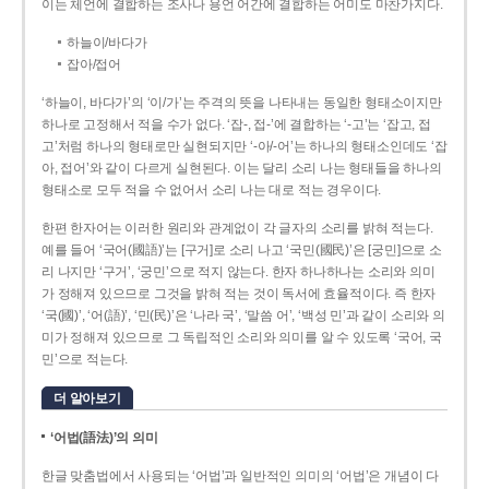
이는 체언에 결합하는 조사나 용언 어간에 결합하는 어미도 마찬가지다.
하늘이/바다가
잡아/접어
‘하늘이, 바다가’의 ‘이/가’는 주격의 뜻을 나타내는 동일한 형태소이지만
하나로 고정해서 적을 수가 없다. ‘잡-, 접-’에 결합하는 ‘-고’는 ‘잡고, 접
고’처럼 하나의 형태로만 실현되지만 ‘-아/-어’는 하나의 형태소인데도 ‘잡
아, 접어’와 같이 다르게 실현된다. 이는 달리 소리 나는 형태들을 하나의
형태소로 모두 적을 수 없어서 소리 나는 대로 적는 경우이다.
한편 한자어는 이러한 원리와 관계없이 각 글자의 소리를 밝혀 적는다.
예를 들어 ‘국어(國語)’는 [구거]로 소리 나고 ‘국민(國民)’은 [궁민]으로 소
리 나지만 ‘구거’, ‘궁민’으로 적지 않는다. 한자 하나하나는 소리와 의미
가 정해져 있으므로 그것을 밝혀 적는 것이 독서에 효율적이다. 즉 한자
‘국(國)’, ‘어(語)’, ‘민(民)’은 ‘나라 국’, ‘말씀 어’, ‘백성 민’과 같이 소리와 의
미가 정해져 있으므로 그 독립적인 소리와 의미를 알 수 있도록 ‘국어, 국
민’으로 적는다.
더 알아보기
‘어법(語法)’의 의미
한글 맞춤법에서 사용되는 ‘어법’과 일반적인 의미의 ‘어법’은 개념이 다