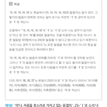
해설
‘계, 례, 몌, 폐, 혜’는 현실에서 [게, 레, 메, 페, 헤]로 발음되는 일이 있다. 그
렇지만 발음이 변화한 것과는 달리 표기는 여전히 ‘ㅖ’로 굳어져 있으므
로 ‘ㅖ’로 적는다.
조항에서 “‘계, 례, 몌, 폐, 혜’의 ‘ㅖ’는 ‘ㅔ’로 소리 나는 경우가 있더라
도”라고 한 것이 ‘례’를 [레]로 발음하는 것을 허용한다는 뜻은 아니다. 표
준 발음법 제5항에서는 [레]로 발음할 수 없다고 명시하고 있기 때문이다.
“소리 나는 경우가 있더라도”는 표준 발음을 제시한 것이 아니라 현실 발
음을 언급한 것이라고 해석해야 한다.
‘계, 몌, 폐, 혜’는 발음의 변화를 따르면 ‘ㅔ’로 적어야 할 것처럼 보인다.
그러나 ‘ㅖ’의 발음이 완전히 사라졌다고 할 수 없고 철자와 발음이 반드
시 일치하는 것도 아니다. 또한 사람들이 여전히 표기를 ‘ㅖ’로 인식하므
로 ‘ㅖ’로 적는다.
다만, 한자 ‘偈, 揭, 憩’는 본음이 [게]이므로 ‘ㅔ’로 적는다. 따라서 ‘게구(偈
句), 게제(偈諦), 게기(揭記), 게방(揭榜), 게양(揭揚), 게재(揭載), 게판(揭
板), 게류(憩流), 게식(憩息), 게휴(憩休)’ 등도 ‘게’로 적는다.
제9항
‘의’나, 자음을 첫소리로 가지고 있는 음절의 ‘ㅢ’는 ‘ㅣ’로 소리 나