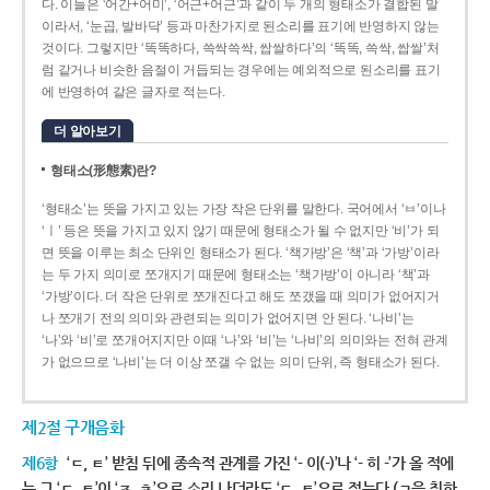
다. 이들은 ‘어간+어미’, ‘어근+어근’과 같이 두 개의 형태소가 결합된 말
이라서, ‘눈곱, 발바닥’ 등과 마찬가지로 된소리를 표기에 반영하지 않는
것이다. 그렇지만 ‘똑똑하다, 쓱싹쓱싹, 쌉쌀하다’의 ‘똑똑, 쓱싹, 쌉쌀’처
럼 같거나 비슷한 음절이 거듭되는 경우에는 예외적으로 된소리를 표기
에 반영하여 같은 글자로 적는다.
더 알아보기
형태소(形態素)란?
‘형태소’는 뜻을 가지고 있는 가장 작은 단위를 말한다. 국어에서 ‘ㅂ’이나
‘ㅣ’ 등은 뜻을 가지고 있지 않기 때문에 형태소가 될 수 없지만 ‘비’가 되
면 뜻을 이루는 최소 단위인 형태소가 된다. ‘책가방’은 ‘책’과 ‘가방’이라
는 두 가지 의미로 쪼개지기 때문에 형태소는 ‘책가방’이 아니라 ‘책’과
‘가방’이다. 더 작은 단위로 쪼개진다고 해도 쪼갰을 때 의미가 없어지거
나 쪼개기 전의 의미와 관련되는 의미가 없어지면 안 된다. ‘나비’는
‘나’와 ‘비’로 쪼개어지지만 이때 ‘나’와 ‘비’는 ‘나비’의 의미와는 전혀 관계
가 없으므로 ‘나비’는 더 이상 쪼갤 수 없는 의미 단위, 즉 형태소가 된다.
제2절 구개음화
제6항
‘ㄷ, ㅌ’ 받침 뒤에 종속적 관계를 가진 ‘- 이(-)’나 ‘- 히 -’가 올 적에
는 그 ‘ㄷ, ㅌ’이 ‘ㅈ, ㅊ’으로 소리 나더라도 ‘ㄷ, ㅌ’으로 적는다.(ㄱ을 취하