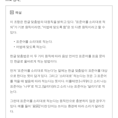
해설
이 조항은 한글 맞춤법의 대원칙을 밝히고 있다. “표준어를 소리대로 적
되”가 기본 원칙이라면, “어법에 맞도록 함”은 또 다른 원칙이라고 할 수
있다.
표준어를 소리대로 적는다.
어법에 맞도록 적는다.
한글 맞춤법은 이 두 가지 원칙에 따라 음성 언어인 표준어를 표음 문자
인 한글로 올바르게 적는 방법이다.
먼저 ‘표준어를 소리대로 적는다’는 말에는 한글 맞춤법이 표준어를 대상
으로 한다는 뜻이 담겨 있다. 그리고 ‘소리대로’ 적는다는 것은 그 표준어
를 적을 때 발음에 따라 적는다는 뜻이다. 이를테면 [나무]라고 소리 나는
표준어는 ‘나무’로 적고, [달리다]라고 소리 나는 표준어는 ‘달리다’로 적
는다.
그런데 표준어를 소리대로 적는다는 원칙만으로 충분하지 않은 경우가
있다. 예를 들어 ‘꽃[花]’이란 단어는 쓰이는 환경에 따라 소리가 달라진
다.