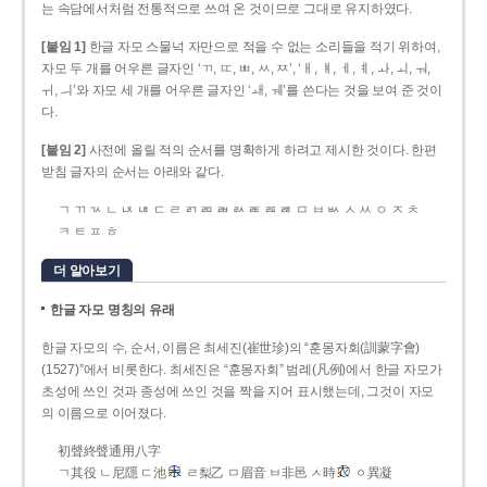
는 속담에서처럼 전통적으로 쓰여 온 것이므로 그대로 유지하였다.
[붙임 1]
한글 자모 스물넉 자만으로 적을 수 없는 소리들을 적기 위하여,
자모 두 개를 어우른 글자인 ‘ㄲ, ㄸ, ㅃ, ㅆ, ㅉ’, ‘ㅐ, ㅒ, ㅔ, ㅖ, ㅘ, ㅚ, ㅝ,
ㅟ, ㅢ’와 자모 세 개를 어우른 글자인 ‘ㅙ, ㅞ’를 쓴다는 것을 보여 준 것이
다.
[붙임 2]
사전에 올릴 적의 순서를 명확하게 하려고 제시한 것이다. 한편
받침 글자의 순서는 아래와 같다.
ㄱ ㄲ ㄳ ㄴ ㄵ ㄶ ㄷ ㄹ ㄺ ㄻ ㄼ ㄽ ㄾ ㄿ ㅀ ㅁ ㅂ ㅄ ㅅ ㅆ ㅇ ㅈ ㅊ
ㅋ ㅌ ㅍ ㅎ
더 알아보기
한글 자모 명칭의 유래
한글 자모의 수, 순서, 이름은 최세진(崔世珍)의 “훈몽자회(訓蒙字會)
(1527)”에서 비롯한다. 최세진은 “훈몽자회” 범례(凡例)에서 한글 자모가
초성에 쓰인 것과 종성에 쓰인 것을 짝을 지어 표시했는데, 그것이 자모
의 이름으로 이어졌다.
初聲終聲通用八字
ㄱ其役 ㄴ尼隱 ㄷ池
ㄹ梨乙 ㅁ眉音 ㅂ非邑 ㅅ時
ㆁ異凝