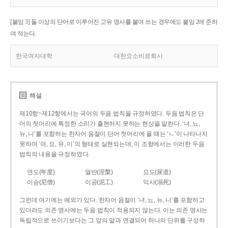
[붙임 3] 둘 이상의 단어로 이루어진 고유 명사를 붙여 쓰는 경우에도 붙임 2에 준하
여 적는다.
한국여자대학
대한요소비료회사
해설
제10항~제12항에서는 국어의 두음 법칙을 규정하였다. 두음 법칙은 단
어의 첫머리에 특정한 소리가 출현하지 못하는 현상을 말한다. ‘녀, 뇨,
뉴, 니’를 포함하는 한자어 음절이 단어 첫머리에 올 때는 ‘ㄴ’이 나타나지
못하여 ‘여, 요, 유, 이’의 형태로 실현되는데, 이 조항에서는 이러한 두음
법칙의 내용을 규정하였다.
연도(年度)
열반(涅槃)
요도(尿道)
이승(尼僧)
이공(泥工)
익사(溺死)
그런데 여기에는 예외가 있다. 한자어 음절이 ‘녀, 뇨, 뉴, 니’를 포함하고
있더라도 의존 명사에는 두음 법칙이 적용되지 않는다. 이는 의존 명사는
독립적으로 쓰이기보다는 그 앞의 말과 연결되어 하나의 단위를 구성하