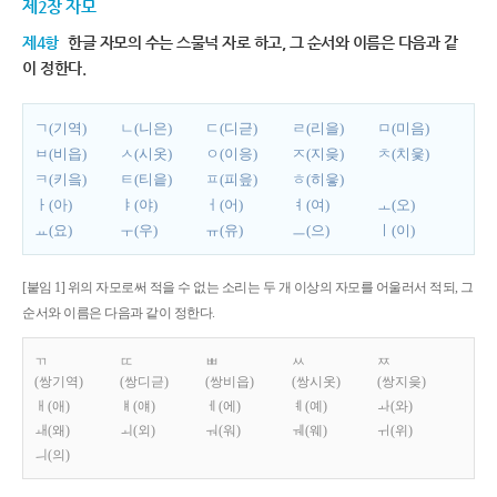
제2장 자모
제4항
한글 자모의 수는 스물넉 자로 하고, 그 순서와 이름은 다음과 같
이 정한다.
ㄱ(기역)
ㄴ(니은)
ㄷ(디귿)
ㄹ(리을)
ㅁ(미음)
ㅂ(비읍)
ㅅ(시옷)
ㅇ(이응)
ㅈ(지읒)
ㅊ(치읓)
ㅋ(키읔)
ㅌ(티읕)
ㅍ(피읖)
ㅎ(히읗)
ㅏ(아)
ㅑ(야)
ㅓ(어)
ㅕ(여)
ㅗ(오)
ㅛ(요)
ㅜ(우)
ㅠ(유)
ㅡ(으)
ㅣ(이)
[붙임 1] 위의 자모로써 적을 수 없는 소리는 두 개 이상의 자모를 어울러서 적되, 그
순서와 이름은 다음과 같이 정한다.
ㄲ
ㄸ
ㅃ
ㅆ
ㅉ
(쌍기역)
(쌍디귿)
(쌍비읍)
(쌍시옷)
(쌍지읒)
ㅐ(애)
ㅒ(얘)
ㅔ(에)
ㅖ(예)
ㅘ(와)
ㅙ(왜)
ㅚ(외)
ㅝ(워)
ㅞ(웨)
ㅟ(위)
ㅢ(의)