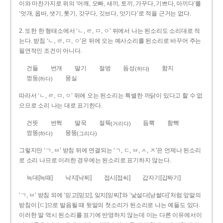
이와 마찬가지로 위의 ‘어깨, 오빠, 새끼, 토끼, 가꾸다, 기쁘다, 아끼다’를
‘엇개, 옵바, 샛기, 톳기, 갓구다, 깃브다, 앗기다’로 적을 근거는 없다.
2. 또한 한 형태소에서 ‘ㄴ, ㄹ, ㅁ, ㅇ’ 뒤에서 나는 된소리도 소리대로 적
는다. 받침 ‘ㄴ, ㄹ, ㅁ, ㅇ’은 뒤에 오는 예사소리를 된소리로 바꾸어 주는
필연적인 조건이 아니다.
건들
번개
딸기
절벙
듬성
함지
(하다)
껑둥
뭉실
(하다)
따라서 ‘ㄴ, ㄹ, ㅁ, ㅇ’ 뒤에 오는 된소리는 특별한 까닭이 있다고 할 수 없
으므로 소리 나는 대로 표기한다.
건뜻
번쩍
딸꾹
절뚝
듬뿍
함빡
(거리다)
껑뚱
뭉뚱
(하다)
(그리다)
그렇지만 ‘ㄱ, ㅂ’ 받침 뒤에 연결되는 ‘ㄱ, ㄷ, ㅂ, ㅅ, ㅈ’은 언제나 된소리
로 소리 나므로 이러한 경우에는 된소리로 표기하지 않는다.
늑대[늑때]
낙지[낙찌]
접시[접씨]
갑자기[갑짜기]
‘ㄱ, ㅂ’ 받침 외에 ‘믿고[믿꼬], 잊지[읻찌]’와 ‘낯설다[낟썰다]’처럼 앞말의
받침이 [ㄷ]으로 발음될 때 뒷말의 첫소리가 된소리로 나는 예들도 있다.
이러한 말 역시 된소리를 표기에 반영하지 않는데 이는 다른 이유에서이