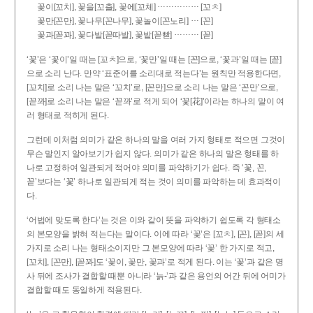
……………
꽃이[꼬치], 꽃을[꼬츨], 꽃에[꼬체]
[꼬ㅊ]
…
꽃만[꼰만], 꽃나무[꼰나무], 꽃놀이[꼰노리]
[꼰]
………
꽃과[꼳꽈], 꽃다발[꼳따발], 꽃밭[꼳빧]
[꼳]
‘꽃’은 ‘꽃이’일 때는 [꼬ㅊ]으로, ‘꽃만’일 때는 [꼰]으로, ‘꽃과’일 때는 [꼳]
으로 소리 난다. 만약 ‘표준어를 소리대로 적는다’는 원칙만 적용한다면,
[꼬치]로 소리 나는 말은 ‘꼬치’로, [꼰만]으로 소리 나는 말은 ‘꼰만’으로,
[꼳꽈]로 소리 나는 말은 ‘꼳꽈’로 적게 되어 ‘꽃[花]’이라는 하나의 말이 여
러 형태로 적히게 된다.
그런데 이처럼 의미가 같은 하나의 말을 여러 가지 형태로 적으면 그것이
무슨 말인지 알아보기가 쉽지 않다. 의미가 같은 하나의 말은 형태를 하
나로 고정하여 일관되게 적어야 의미를 파악하기가 쉽다. 즉 ‘꽃, 꼰,
꼳’보다는 ‘꽃’ 하나로 일관되게 적는 것이 의미를 파악하는 데 효과적이
다.
‘어법에 맞도록 한다’는 것은 이와 같이 뜻을 파악하기 쉽도록 각 형태소
의 본모양을 밝혀 적는다는 말이다. 이에 따라 ‘꽃’은 [꼬ㅊ], [꼰], [꼳]의 세
가지로 소리 나는 형태소이지만 그 본모양에 따라 ‘꽃’ 한 가지로 적고,
[꼬치], [꼰만], [꼳꽈]도 ‘꽃이, 꽃만, 꽃과’로 적게 된다. 이는 ‘꽃’과 같은 명
사 뒤에 조사가 결합할 때뿐 아니라 ‘늙-’과 같은 용언의 어간 뒤에 어미가
결합할 때도 동일하게 적용된다.