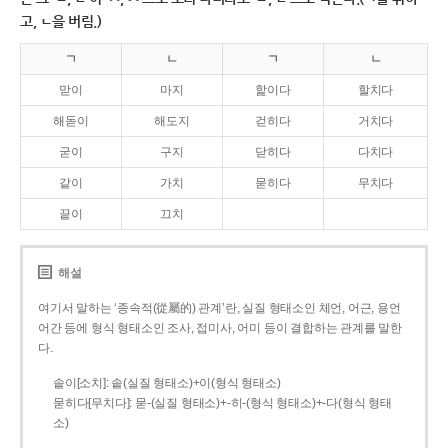
고, ㄴ을 버림.)
ㄱ
ㄴ
ㄱ
ㄴ
맏이
마지
핥이다
할치다
해돋이
해도지
걷히다
거치다
굳이
구지
닫히다
다치다
같이
가치
묻히다
무치다
끝이
끄치
해설
여기서 말하는 ‘종속적(從屬的) 관계’란, 실질 형태소인 체언, 어근, 용언
어간 등에 형식 형태소인 조사, 접미사, 어미 등이 결합하는 관계를 말한
다.
솥이[소치]: 솥(실질 형태소)+이(형식 형태소)
묻히다[무치다]: 묻­-(실질 형태소)+­-히­-(형식 형태소)+-다(형식 형태
소)