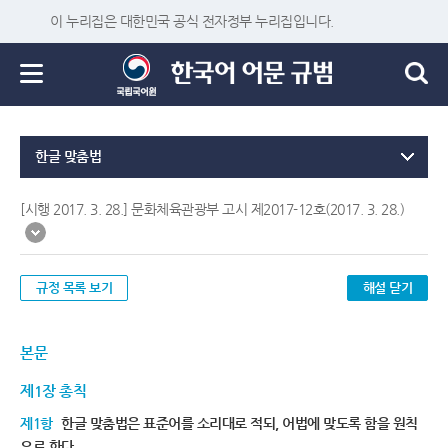
이 누리집은 대한민국 공식 전자정부 누리집입니다.
한글 맞춤법
[시행 2017. 3. 28.] 문화체육관광부 고시 제2017-12호(2017. 3. 28.)
규정 목록 보기
해설 닫기
본문
제1장 총칙
제1항
한글 맞춤법은 표준어를 소리대로 적되, 어법에 맞도록 함을 원칙
으로 한다.