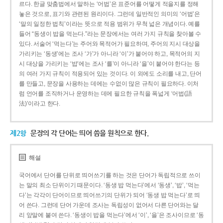
르다. 한글 맞춤법에서 말하는 ‘어법’은 표준어를 어떻게 적을지를 정해
놓은 것으로, 표기와 관련된 원리이다. 그런데 일반적인 의미의 ‘어법’은
‘말의 일정한 법칙’이라는 뜻으로 적용 범위가 무척 넓은 개념이다. 예를
들어 “동생이 밥을 먹는다.”라는 문장에서는 여러 가지 규칙을 찾아볼 수
있다. 서술어 ‘먹는다’는 주어와 목적어가 필요하며, 주어의 지시 대상을
가리키는 ‘동생’에는 조사 ‘가’가 아니라 ‘이’가 붙어야 하고, 목적어의 지
시 대상을 가리키는 ‘밥’에는 조사 ‘를’이 아니라 ‘을’이 붙어야 한다는 등
의 여러 가지 규칙이 적용되어 있는 것이다. 이 외에도 소리를 내고, 단어
를 만들고, 문장을 사용하는 데에는 수없이 많은 규칙이 필요하다. 이처
럼 언어를 조직하거나 운영하는 데에 필요한 규칙을 폭넓게 ‘어법(語
法)’이라고 한다.
제2항
문장의 각 단어는 띄어 씀을 원칙으로 한다.
해설
국어에서 단어를 단위로 띄어쓰기를 하는 것은 단어가 독립적으로 쓰이
는 말의 최소 단위이기 때문이다. ‘동생 밥 먹는다’에서 ‘동생’, ‘밥’, ‘먹는
다’는 각각이 단어이므로 띄어쓰기의 단위가 되어 ‘동생 밥 먹는다’로 띄
어 쓴다. 그런데 단어 가운데 조사는 독립성이 없어서 다른 단어와는 달
리 앞말에 붙여 쓴다. ‘동생이 밥을 먹는다’에서 ‘이’, ‘을’은 조사이므로 ‘동