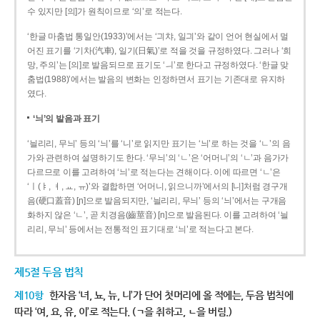
수 있지만 [의]가 원칙이므로 ‘의’로 적는다.
‘한글 마춤법 통일안(1933)’에서는 ‘긔챠, 일긔’와 같이 언어 현실에서 멀
어진 표기를 ‘기차(汽車), 일기(日氣)’로 적을 것을 규정하였다. 그러나 ‘희
망, 주의’는 [의]로 발음되므로 표기도 ‘ㅢ’로 한다고 규정하였다. ‘한글 맞
춤법(1988)’에서는 발음의 변화는 인정하면서 표기는 기존대로 유지하
였다.
‘늬’의 발음과 표기
‘늴리리, 무늬’ 등의 ‘늬’를 ‘니’로 읽지만 표기는 ‘늬’로 하는 것을 ‘ㄴ’의 음
가와 관련하여 설명하기도 한다. ‘무늬’의 ‘ㄴ’은 ‘어머니’의 ‘ㄴ’과 음가가
다르므로 이를 고려하여 ‘늬’로 적는다는 견해이다. 이에 따르면 ‘ㄴ’은
‘ㅣ(ㅑ, ㅕ, ㅛ, ㅠ)’와 결합하면 ‘어머니, 읽으니까’에서의 [니]처럼 경구개
음(硬口蓋音) [ɲ]으로 발음되지만, ‘늴리리, 무늬’ 등의 ‘늬’에서는 구개음
화하지 않은 ‘ㄴ’, 곧 치경음(齒莖音) [n]으로 발음된다. 이를 고려하여 ‘늴
리리, 무늬’ 등에서는 전통적인 표기대로 ‘늬’로 적는다고 본다.
제5절 두음 법칙
제10항
한자음 ‘녀, 뇨, 뉴, 니’가 단어 첫머리에 올 적에는, 두음 법칙에
따라 ‘여, 요, 유, 이’로 적는다. (ㄱ을 취하고, ㄴ을 버림.)