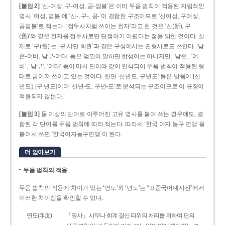
[붙임 2]
‘신-여성, 구-여성, 공-염불’은 이미 두음 법칙이 적용된 자립적인
명사 ‘여성, 염불’에 ‘신-, 구-, 공-’이 결합한 구조이므로 ‘신여성, 구여성,
공염불’로 적는다. ‘접두사처럼 쓰이는 한자’라고 한 것은 ‘신(新), 구
(舊)’와 같은 한자를 접두사로만 단정하기 어렵다는 점을 밝힌 것이다. 실
제로 ‘구(舊)’는 ‘구 시민 회관’과 같은 구성에서는 관형사로도 쓰인다. ‘남
존­-여비, 남부-­여대’ 등은 엄밀히 말하면 합성어는 아니지만, ‘남존’, ‘여
비’, ‘남부’, ‘여대’ 등이 마치 단어와 같이 인식되어 두음 법칙이 적용된 형
태로 굳어져 쓰이고 있는 것이다. 한편 ‘신년도, 구년도’ 등은 발음이 [신
년도], [구ː년도]이며 ‘신년­-도, 구년-­도’로 분석되는 구조이므로 이 규정이
적용되지 않는다.
[붙임 3]
둘 이상의 단어로 이루어진 고유 명사를 붙여 쓰는 경우에도, 결
합된 각 단어를 두음 법칙에 따라 적는다. 따라서 ‘한국 여자 농구 연맹’을
붙여서 쓰면 ‘한국여자농구연맹’이 된다.
더 알아보기
두음 법칙의 적용
두음 법칙의 적용에 차이가 있는 ‘연도’와 ‘년도’는 “표준국어대사전”에서
이러한 차이점을 확인할 수 있다.
연도(年度)
「명사」 사무나 회계 결산 따위의 처리를 위하여 편의