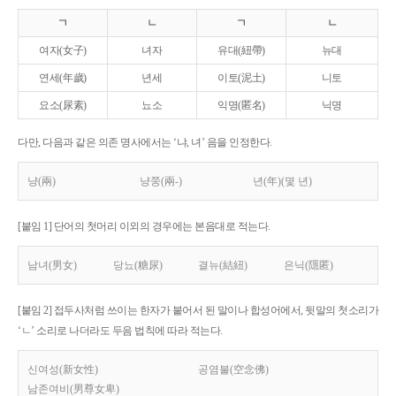
ㄱ
ㄴ
ㄱ
ㄴ
여자(女子)
녀자
유대(紐帶)
뉴대
연세(年歲)
년세
이토(泥土)
니토
요소(尿素)
뇨소
익명(匿名)
닉명
다만, 다음과 같은 의존 명사에서는 ‘냐, 녀’ 음을 인정한다.
냥(兩)
냥쭝(兩-)
년(年)(몇 년)
[붙임 1] 단어의 첫머리 이외의 경우에는 본음대로 적는다.
남녀(男女)
당뇨(糖尿)
결뉴(結紐)
은닉(隱匿)
[붙임 2] 접두사처럼 쓰이는 한자가 붙어서 된 말이나 합성어에서, 뒷말의 첫소리가
‘ㄴ’ 소리로 나더라도 두음 법칙에 따라 적는다.
신여성(新女性)
공염불(空念佛)
남존여비(男尊女卑)