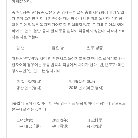
기 때문이다.
즉 ‘냥, 냥쭝, 년’ 등과 같은 의존 명사는 한글 맞춤법 제42항에 따라 앞말
과 띄어 쓰지만 언제나 의존하는 대상과 하나의 단위로 쓰인다. 이러한
이유로 이 말들은 독립된 단어로 잘 인식되지 않고, 그 결과 단어의 첫머
리에도 ‘연도, 열반’ 등과 달리 두음 법칙이 적용되지 않는다. 따라서 소리
나는 대로 적는다.
십 년
금 한 냥
은 두 냥쭝
따라서 ‘年’, ‘年度’처럼 의존 명사로 쓰이기도 하고 명사로 쓰이기도 하는
한자어의 경우에는 두음 법칙의 적용에서 차이가 난다. ‘년, 년도’가 의존
명사라면 ‘연, 연도’는 명사이다.
연 강수량(명사)
일 년(의존 명사)
생산 연도(명사)
2018 년도(의존 명사)
[붙임 1]
단어의 첫머리가 아닌 경우에는 두음 법칙이 적용되지 않으므로
본음대로 적는 것이다.
소녀(少女)
만년(晩年)
배뇨(排尿)
비구니(比丘尼)
운니(雲泥)
탐닉(耽溺)