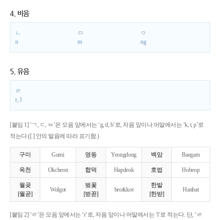
4. 비음
ㄴ
ㅁ
ㅇ
n
m
ng
5. 유음
ㄹ
r, l
[붙임 1] ‘ㄱ, ㄷ, ㅂ’은 모음 앞에서는 ‘g, d, b’로, 자음 앞이나 어말에서는 ‘k, t, p’로
적는다.([ ] 안의 발음에 따라 표기함.)
구미
Gumi
영동
Yeongdong
백암
Baegam
옥천
Okcheon
합덕
Hapdeok
호법
Hobeop
월곶
벚꽃
한밭
Wolgot
beotkkot
Hanbat
[월곧]
[벋꼳]
[한받]
[붙임 2] ‘ㄹ’은 모음 앞에서는 ‘r’로, 자음 앞이나 어말에서는 ‘l’로 적는다. 단, ‘ㄹ