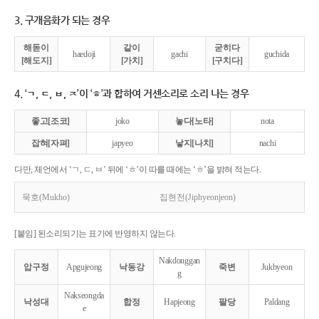
3. 구개음화가 되는 경우
해돋이
같이
굳히다
haedoji
gachi
guchida
[해도지]
[가치]
[구치다]
4. ‘ㄱ, ㄷ, ㅂ, ㅈ’이 ‘ㅎ’과 합하여 거센소리로 소리 나는 경우
좋고[조코]
joko
놓다[노타]
nota
잡혀[자펴]
japyeo
낳지[나치]
nachi
다만, 체언에서 ‘ㄱ, ㄷ, ㅂ’ 뒤에 ‘ㅎ’이 따를 때에는 ‘ㅎ’을 밝혀 적는다.
묵호(Mukho)
집현전(Jiphyeonjeon)
[붙임] 된소리되기는 표기에 반영하지 않는다.
Nakdonggan
압구정
Apgujeong
낙동강
죽변
Jukbyeon
g
Nakseongda
낙성대
합정
Hapjeong
팔당
Paldang
e