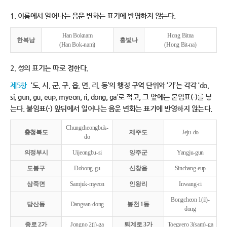
1. 이름에서 일어나는 음운 변화는 표기에 반영하지 않는다.
Han Boknam
Hong Bitna
한복남
홍빛나
(Han Bok-nam)
(Hong Bit-na)
2. 성의 표기는 따로 정한다.
제5항
‘도, 시, 군, 구, 읍, 면, 리, 동’의 행정 구역 단위와 ‘가’는 각각 ‘do,
si, gun, gu, eup, myeon, ri, dong, ga’로 적고, 그 앞에는 붙임표(-)를 넣
는다. 붙임표(-) 앞뒤에서 일어나는 음운 변화는 표기에 반영하지 않는다.
Chungcheongbuk-
충청북도
제주도
Jeju-do
do
의정부시
Uijeongbu-si
양주군
Yangju-gun
도봉구
Dobong-gu
신창읍
Sinchang-eup
삼죽면
Samjuk-myeon
인왕리
Inwang-ri
Bongcheon 1(il)-
당산동
Dangsan-dong
봉천 1동
dong
종로 2가
Jongno 2(i)-ga
퇴계로 3가
Toegyero 3(sam)-ga