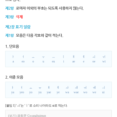
제2항
로마자 이외의 부호는 되도록 사용하지 않는다.
제3항
삭제
제2장 표기 일람
제1항
모음은 다음 각호와 같이 적는다.
1. 단모음
ㅏ
ㅓ
ㅗ
ㅜ
ㅡ
ㅣ
ㅐ
ㅔ
ㅚ
ㅟ
a
eo
o
u
eu
i
ae
e
oe
wi
2. 이중 모음
ㅑ
ㅕ
ㅛ
ㅠ
ㅒ
ㅖ
ㅘ
ㅙ
ㅝ
ㅞ
ㅢ
ya
yeo
yo
yu
yae
ye
wa
wae
wo
we
ui
[붙임 1] ‘ㅢ’는 ‘ㅣ’로 소리 나더라도 ui로 적는다.
(보기) 광희문 Gwanghuimun