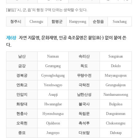
[붙임] ‘시, 군, 읍’의 행정 구역 단위는 생략할 수 있다.
청주시
Cheongju
함평군
Hampyeong
순창읍
Sunchang
제6항
자연 지물명, 문화재명, 인공 축조물명은 붙임표(-) 없이 붙여 쓴
다.
남산
Namsan
속리산
Songnisan
금강
Geumgang
독도
Dokdo
경복궁
Gyeongbokgung
무량수전
Muryangsujeon
연화교
Yeonhwagyo
극락전
Geungnakjeon
안압지
Anapji
남한산성
Namhansanseong
화랑대
Hwarangdae
불국사
Bulguksa
현충사
Hyeonchungsa
독립문
Dongnimmun
오죽헌
Ojukheon
촉석루
Chokseongnu
종묘
Jongmyo
다보탑
Dabotap