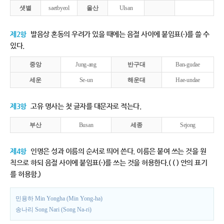
샛별
saetbyeol
울산
Ulsan
제2항
발음상 혼동의 우려가 있을 때에는 음절 사이에 붙임표(-)를 쓸 수
있다.
중앙
Jung-ang
반구대
Ban-gudae
세운
Se-un
해운대
Hae-undae
제3항
고유 명사는 첫 글자를 대문자로 적는다.
부산
Busan
세종
Sejong
제4항
인명은 성과 이름의 순서로 띄어 쓴다. 이름은 붙여 쓰는 것을 원
칙으로 하되 음절 사이에 붙임표(-)를 쓰는 것을 허용한다.( ( ) 안의 표기
를 허용함.)
민용하 Min Yongha (Min Yong-ha)
송나리 Song Nari (Song Na-ri)