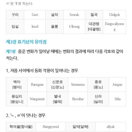
ㄹ’은 ‘ll’로 적는다.
구리
Guri
설악
Seorak
칠곡
Chilgok
대관령
Daegwallyeon
임실
Imsil
울릉
Ulleung
[대괄령]
g
제3장 표기상의 유의점
제1항
음운 변화가 일어날 때에는 변화의 결과에 따라 다음 각호와 같이
적는다.
1. 자음 사이에서 동화 작용이 일어나는 경우
백마
신문로
종로
Baengma
Sinmunno
Jongno
[뱅마]
[신문노]
[종노]
왕십리
별내
신라
Wangsimni
Byeollae
Silla
[왕심니]
[별래]
[실라]
2. ‘ㄴ, ㄹ’이 덧나는 경우
학여울[항녀울]
Hangnyeoul
알약[알략]
allyak