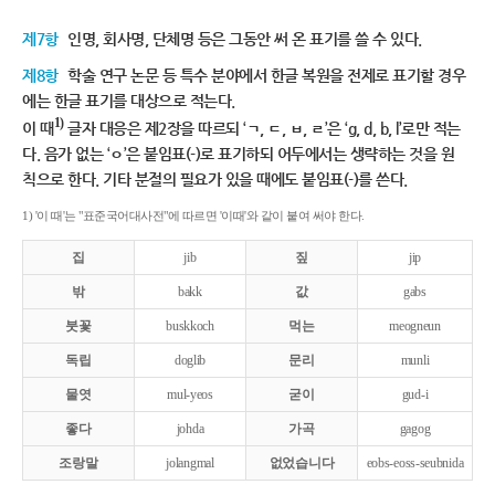
제7항
인명, 회사명, 단체명 등은 그동안 써 온 표기를 쓸 수 있다.
제8항
학술 연구 논문 등 특수 분야에서 한글 복원을 전제로 표기할 경우
에는 한글 표기를 대상으로 적는다.
1)
이 때
글자 대응은 제2장을 따르되 ‘ㄱ, ㄷ, ㅂ, ㄹ’은 ‘g, d, b, l’로만 적는
다. 음가 없는 ‘ㅇ’은 붙임표(-)로 표기하되 어두에서는 생략하는 것을 원
칙으로 한다. 기타 분절의 필요가 있을 때에도 붙임표(-)를 쓴다.
1) '이 때'는 "표준국어대사전"에 따르면 '이때'와 같이 붙여 써야 한다.
집
jib
짚
jip
밖
bakk
값
gabs
붓꽃
buskkoch
먹는
meogneun
독립
doglib
문리
munli
물엿
mul-yeos
굳이
gud-i
좋다
johda
가곡
gagog
조랑말
jolangmal
없었습니다
eobs-eoss-seubnida