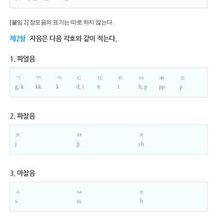
[붙임 2] 장모음의 표기는 따로 하지 않는다.
제2항
자음은 다음 각호와 같이 적는다.
1. 파열음
ㄱ
ㄲ
ㅋ
ㄷ
ㄸ
ㅌ
ㅂ
ㅃ
ㅍ
g, k
kk
k
d, t
tt
t
b, p
pp
p
2. 파찰음
ㅈ
ㅉ
ㅊ
j
jj
ch
3. 마찰음
ㅅ
ㅆ
ㅎ
s
ss
h