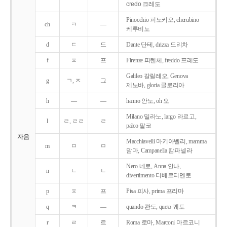
credo 크레도
Pinocchio 피노키오, cherubino
ch
ㅋ
―
케루비노
d
ㄷ
드
Dante 단테, drizza 드리차
f
ㅍ
프
Firenze 피렌체, freddo 프레도
Galileo 갈릴레오, Genova
g
ㄱ, ㅈ
그
제노바, gloria 글로리아
h
―
―
hanno 안노, oh 오
Milano 밀라노, largo 라르고,
l
ㄹ, ㄹㄹ
ㄹ
palco 팔코
자음
Macchiavelli 마키아벨리, mamma
m
ㅁ
ㅁ
맘마, Campanella 캄파넬라
Nero 네로, Anna 안나,
n
ㄴ
ㄴ
divertimento 디베르티멘토
p
ㅍ
프
Pisa 피사, prima 프리마
q
ㅋ
―
quando 콴도, queto 퀘토
r
ㄹ
르
Roma 로마, Marconi 마르코니