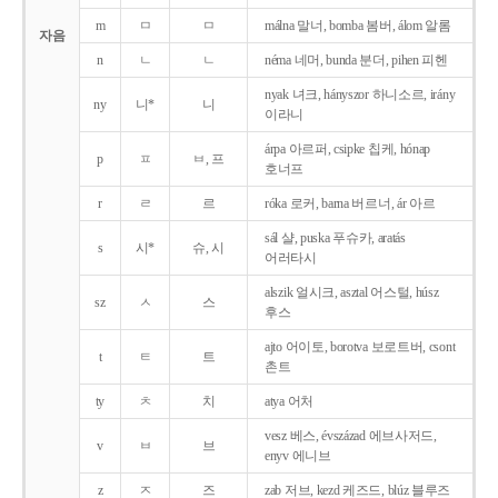
m
ㅁ
ㅁ
málna 말너, bomba 봄버, álom 알롬
자음
n
ㄴ
ㄴ
néma 네머, bunda 분더, pihen 피헨
nyak 녀크, hányszor 하니소르, irány
ny
니*
니
이라니
árpa 아르퍼, csipke 칩케, hónap
p
ㅍ
ㅂ, 프
호너프
r
ㄹ
르
róka 로커, barna 버르너, ár 아르
sál 샬, puska 푸슈카, aratás
s
시*
슈, 시
어러타시
alszik 얼시크, asztal 어스털, húsz
sz
ㅅ
스
후스
ajto 어이토, borotva 보로트버, csont
t
ㅌ
트
촌트
ty
ㅊ
치
atya 어처
vesz 베스, évszázad 에브사저드,
v
ㅂ
브
enyv 에니브
z
ㅈ
즈
zab 저브, kezd 케즈드, blúz 블루즈