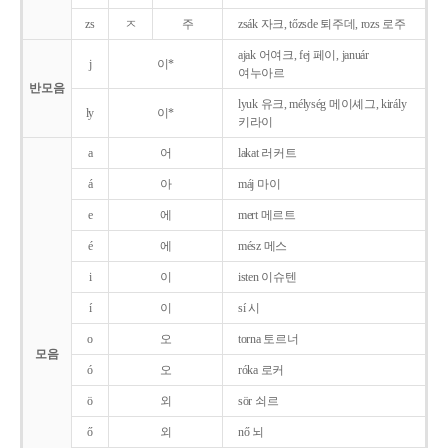
zs
ㅈ
주
zsák 자크, tőzsde 퇴주데, rozs 로주
ajak 어여크, fej 페이, január
j
이*
여누아르
반모음
lyuk 유크, mélység 메이셰그, király
ly
이*
키라이
a
어
lakat 러커트
á
아
máj 마이
e
에
mert 메르트
é
에
mész 메스
i
이
isten 이슈텐
í
이
sí 시
o
오
torna 토르너
모음
ó
오
róka 로커
ö
외
sör 쇠르
ő
외
nő 뇌