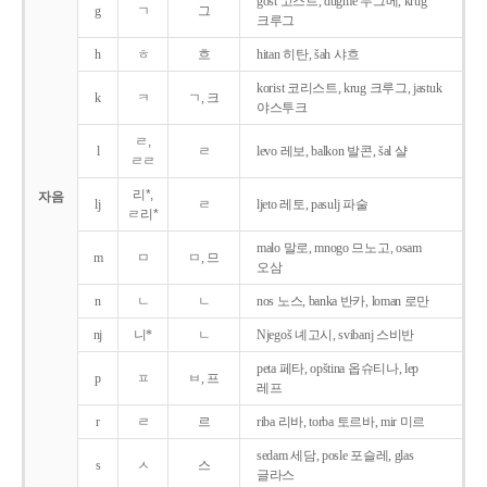
gost 고스트, dugme 두그메, krug
g
ㄱ
그
크루그
h
ㅎ
흐
hitan 히탄, šah 샤흐
korist 코리스트, krug 크루그, jastuk
k
ㅋ
ㄱ, 크
야스투크
ㄹ,
l
ㄹ
levo 레보, balkon 발콘, šal 샬
ㄹㄹ
리*,
자음
lj
ㄹ
ljeto 레토, pasulj 파술
ㄹ리*
malo 말로, mnogo 므노고, osam
m
ㅁ
ㅁ, 므
오삼
n
ㄴ
ㄴ
nos 노스, banka 반카, loman 로만
nj
니*
ㄴ
Njegoš 녜고시, svibanj 스비반
peta 페타, opština 옵슈티나, lep
p
ㅍ
ㅂ, 프
레프
r
ㄹ
르
riba 리바, torba 토르바, mir 미르
sedam 세담, posle 포슬레, glas
s
ㅅ
스
글라스