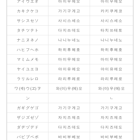
ア イ ウ エ オ
아 이 우 에 오
아 이 우 에 오
カ キ ク ケ コ
가 기 구 게 고
카 키 쿠 케 코
サ シ ス セ ソ
사 시 스 세 소
사 시 스 세 소
タ チ ツ テ ト
다 지 쓰 데 도
타 치 쓰 테 토
ナ ニ ヌ ネ ノ
나 니 누 네 노
나 니 누 네 노
ハ ヒ フ ヘ ホ
하 히 후 헤 호
하 히 후 헤 호
マ ミ ム メ モ
마 미 무 메 모
마 미 무 메 모
ヤ イ ユ エ ヨ
야 이 유 에 요
야 이 유 에 요
ラ リ ル レ ロ
라 리 루 레 로
라 리 루 레 로
ワ (ヰ) ウ (ヱ) ヲ
와 (이) 우 (에) 오
와 (이) 우 (에) 오
ン
ㄴ
ガ ギ グ ゲ ゴ
가 기 구 게 고
가 기 구 게 고
ザ ジ ズ ゼ ゾ
자 지 즈 제 조
자 지 즈 제 조
ダ ヂ ヅ デ ド
다 지 즈 데 도
다 지 즈 데 도
バ ビ ブ ベ ボ
바 비 부 베 보
바 비 부 베 보