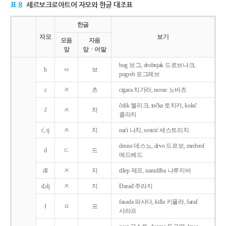
표 8
세르보크로아트어 자모와 한글 대조표
한글
자모
보기
모음
자음
앞
앞ㆍ어말
bog 보그, drobnjak 드로브냐크,
b
ㅂ
브
pogreb 포그레브
c
ㅊ
츠
cigara 치가라, novac 노바츠
čelik 첼리크, točka 토치카, kolač
č
ㅊ
치
콜라치
ć, tj
ㅊ
치
naći 나치, sestrić 세스트리치
desno 데스노, drvo 드르보, medved
d
ㄷ
드
메드베드
dž
ㅈ
지
džep 제프, narudžba 나루지바
đ,dj
ㅈ
지
Ðurađ 주라지
fasada 파사다, kifla 키플라, šaraf
f
ㅍ
프
샤라프