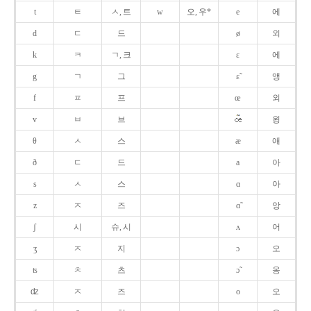
t
ㅌ
ㅅ, 트
w
오, 우*
e
에
d
ㄷ
드
ø
외
k
ㅋ
ㄱ, 크
ɛ
에
g
ㄱ
그
ɛ̃
앵
f
ㅍ
프
œ
외
v
ㅂ
브
욍
θ
ㅅ
스
æ
애
ð
ㄷ
드
a
아
s
ㅅ
스
ɑ
아
z
ㅈ
즈
ɑ̃
앙
ʃ
시
슈, 시
ʌ
어
ʒ
ㅈ
지
ɔ
오
ʦ
ㅊ
츠
ɔ̃
옹
ʣ
ㅈ
즈
o
오