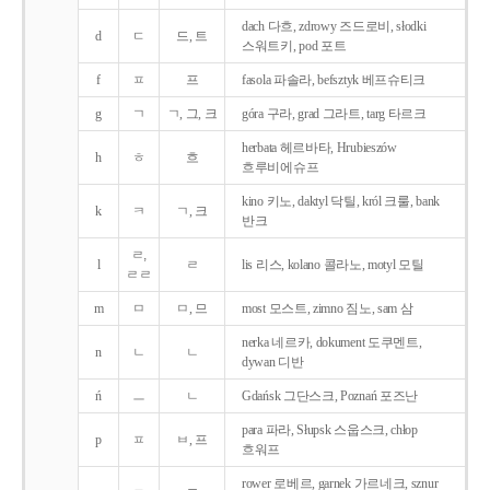
dach 다흐, zdrowy 즈드로비, słodki
d
ㄷ
드, 트
스워트키, pod 포트
f
ㅍ
프
fasola 파솔라, befsztyk 베프슈티크
g
ㄱ
ㄱ, 그, 크
góra 구라, grad 그라트, targ 타르크
herbata 헤르바타, Hrubieszów
h
ㅎ
흐
흐루비에슈프
kino 키노, daktyl 닥틸, król 크룰, bank
k
ㅋ
ㄱ, 크
반크
ㄹ,
l
ㄹ
lis 리스, kolano 콜라노, motyl 모틸
ㄹㄹ
m
ㅁ
ㅁ, 므
most 모스트, zimno 짐노, sam 삼
nerka 네르카, dokument 도쿠멘트,
n
ㄴ
ㄴ
dywan 디반
ń
ㅡ
ㄴ
Gdańsk 그단스크, Poznań 포즈난
para 파라, Słupsk 스웁스크, chłop
p
ㅍ
ㅂ, 프
흐워프
rower 로베르, garnek 가르네크, sznur