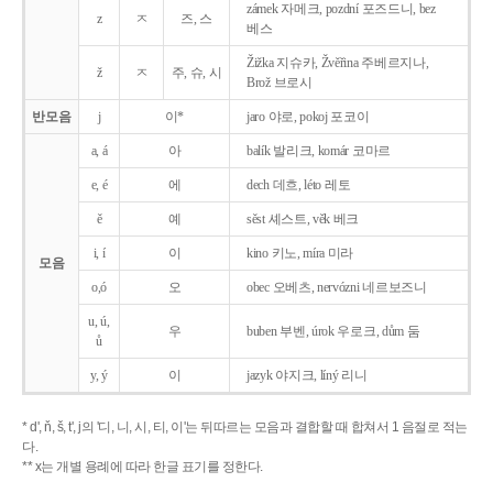
zámek 자메크, pozdní 포즈드니, bez
z
ㅈ
즈, 스
베스
Žižka 지슈카, Žvěřina 주베르지나,
ž
ㅈ
주, 슈, 시
Brož 브로시
반모음
j
이*
jaro 야로, pokoj 포코이
a, á
아
balík 발리크, komár 코마르
e, é
에
dech 데흐, léto 레토
ě
예
sěst 셰스트, věk 베크
i, í
이
kino 키노, míra 미라
모음
o,ó
오
obec 오베츠, nervózni 네르보즈니
u, ú,
우
buben 부벤, úrok 우로크, dům 둠
ů
y, ý
이
jazyk
야지크, líný 리니
* d', ň, š, t', j의 '디, 니, 시, 티, 이'는 뒤따르는 모음과 결합할 때 합쳐서 1 음절로 적는
다.
** x는 개별 용례에 따라 한글 표기를 정한다.