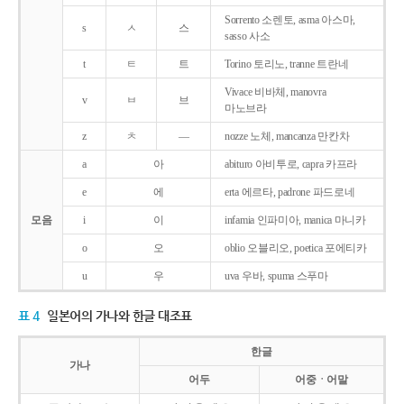
Sorrento 소렌토, asma 아스마,
s
ㅅ
스
sasso 사소
t
ㅌ
트
Torino 토리노, tranne 트란네
Vivace 비바체, manovra
v
ㅂ
브
마노브라
z
ㅊ
―
nozze 노체, mancanza 만칸차
a
아
abituro 아비투로, capra 카프라
e
에
erta 에르타, padrone 파드로네
모음
i
이
infamia 인파미아, manica 마니카
o
오
oblio 오블리오, poetica 포에티카
u
우
uva 우바, spuma 스푸마
표 4
일본어의 가나와 한글 대조표
한글
가나
어두
어중ㆍ어말