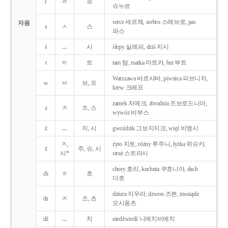
r
ㄹ
르
슈누르
serce 세르체, srebro 스레브로, pas
자음
s
ㅅ
스
파스
ś
ㅡ
시
ślepy 실레피, dziś 지시
t
ㅌ
트
tam 탐, matka 마트카, but 부트
Warszawa 바르샤바, piwnica 피브니차,
w
ㅂ
브, 프
krew 크레프
zamek 자메크, zbrodnia 즈브로드니아,
z
ㅈ
즈, 스
wywóz 비부스
ź
ㅡ
지, 시
gwoździk 그보지지크, więź 비엥시
ㅈ,
żyto 지토, różny 루주니, łyżka 위슈카,
ż
주, 슈, 시
시*
straż 스트라시
chory 호리, kuchnia 쿠흐니아, dach
ch
ㅎ
흐
다흐
dziura 지우라, dzwon 즈본, mosiądz
dz
ㅈ
즈, 츠
모시옹츠
dź
ㅡ
치
niedźwiedź 니에치비에치