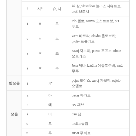
šal 샬, vlasništvo 블라스니슈트보,
š
시*
슈, 시
broš 브로시
telo 텔로, ostrvo 오스트르보, put
t
ㅌ
트
푸트
vatra 바트라, olovka 올로브카,
v
ㅂ
브
proliv 프롤리브
zavoj 자보이, pozno 포즈노, obraz
z
ㅈ
즈
오브라즈
žena 제나, izložba 이즐로주바, muž
ž
ㅈ
주
무주
pojas 포야스, zavoj 자보이, odjelo
반모음
j
이*
오델로
a
아
bakar 바카르
e
에
cev 체브
모음
i
이
dim 딤
o
오
molim 몰림
u
우
zubar 주바르