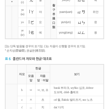
얼
yue
(ue)
웨
*
(r)
촬
ya
구
야
yuan
(uan)
위안
(ia)
류
撮
yo
요
yun
(un)
윈
口
類
ye
예
yong
(iong)
융
(ie)
[ ]는 단독 발음될 경우의 표기임. ( )는 자음이 선행할 경우의 표기임.
* 순치성(脣齒聲), 권설운(捲舌韻).
표 6
폴란드어 자모와 한글 대조표
한글
자모
보기
모음
자음
앞
앞ㆍ어말
burak 부라크, szybko 십코, dobrze
b
ㅂ
ㅂ, 브, 프
도브제, chleb 흘레프
c
ㅊ
츠
cel 첼, Balicki 발리츠키, noc 노츠
ć
ㅡ
치
dać 다치