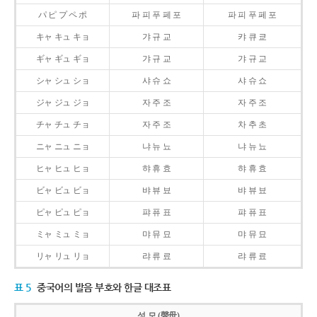
パ ピ プ ペ ポ
파 피 푸 페 포
파 피 푸 페 포
キャ キュ キョ
갸 규 교
캬 큐 쿄
ギャ ギュ ギョ
갸 규 교
갸 규 교
シャ シュ ショ
샤 슈 쇼
샤 슈 쇼
ジャ ジュ ジョ
자 주 조
자 주 조
チャ チュ チョ
자 주 조
차 추 초
ニャ ニュ ニョ
냐 뉴 뇨
냐 뉴 뇨
ヒャ ヒュ ヒョ
햐 휴 효
햐 휴 효
ビャ ビュ ビョ
뱌 뷰 뵤
뱌 뷰 뵤
ピャ ピュ ピョ
퍄 퓨 표
퍄 퓨 표
ミャ ミュ ミョ
먀 뮤 묘
먀 뮤 묘
リャ リュ リョ
랴 류 료
랴 류 료
표 5
중국어의 발음 부호와 한글 대조표
성 모 (聲母)