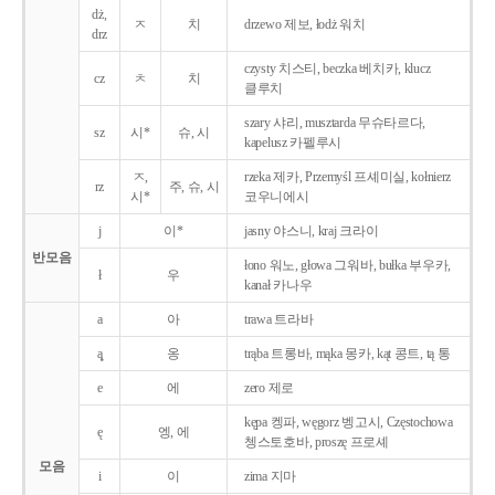
dż,
ㅈ
치
drzewo 제보, łodż 워치
drz
czysty 치스티, beczka 베치카, klucz
cz
ㅊ
치
클루치
szary 샤리, musztarda 무슈타르다,
sz
시*
슈, 시
kapelusz 카펠루시
ㅈ,
rzeka 제카, Przemyśl 프셰미실, kołnierz
rz
주, 슈, 시
시*
코우니에시
j
이*
jasny 야스니, kraj 크라이
반모음
łono 워노, głowa 그워바, bułka 부우카,
ł
우
kanał 카나우
a
아
trawa 트라바
ą̨
옹
trąba 트롱바, mąka 몽카, kąt 콩트, tą 통
e
에
zero 제로
kępa 켕파, węgorz 벵고시, Częstochowa
ę
엥, 에
쳉스토호바, proszę 프로셰
모음
i
이
zima 지마