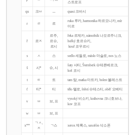
스트로프
qu
크ㅂ
ㅡ
quasi 크바시
ruka 루카, harmonika 하르모니카, mír
r
ㄹ
르
미르
르주,
řeka 르제카, námořník 나모르주니크,
ř
르ㅈ
르슈,
hořký 호르슈키,
르시
kouř 코우르시
s
ㅅ
스
sedlo 세들로, máslo 마슬로, nos 노스
šaty 샤티, Šternberk 슈테른베르크,
š
시*
슈, 시
koš 코시
t
ㅌ
트
tam 탐, matka 마트카, bolest 볼레스트
t'
티*
티
tělo 텔로, štěstí 슈테스티, obět' 오베티
vysoký 비소키, knihovna 크니호브나,
v
ㅂ
브, 프
kov 코프
w
ㅂ
브, 프
ㄱㅅ,
x**
ㄱ스
xerox 제록스, saxofón 삭소폰
ㅈ