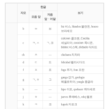
한글
자모
보기
자음
모음 앞
앞ㆍ어말
biz 비스, blandon 블란돈, braceo
b
ㅂ
브
브라세오
colcren 콜크렌, Cecilia
c
ㅋ, ㅅ
ㄱ, 크
세실리아, coccion 콕시온,
bistec 비스텍, dictado 딕타도
ch
ㅊ
―
chicharra 치차라
d
ㄷ
드
felicidad 펠리시다드
f
ㅍ
프
fuga 푸가, fran 프란
ganga 강가, geologia
g
ㄱ, ㅎ
그
헤올로히아, yungla 융글라
h
―
―
hipo 이포, quehacer 케아세르
j
ㅎ
―
jueves 후에베스, reloj 렐로
k
ㅋ
크
kapok 카포크