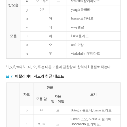
w
오ㆍ우*
―
walkirias 왈키리아스
반모음
y
이*
―
yungla 융글라
a
아
braceo 브라세오
e
에
reloj 렐로
모음
i
이
Lulio 룰리오
o
오
ocal 오칼
u
우
viudedad 비우데다드
* ll, y, ñ, w의 '이, 니, 오, 우'는 다른 모음과 결합할 때 합쳐서 1 음절로 적는다.
표 3
이탈리아어 자모와 한글 대조표
한글
자모
보기
자음
모음 앞
앞ㆍ어말
b
ㅂ
브
Bologna 볼로냐, bravo 브라보
Como 코모, Sicilia 시칠리아,
c
ㅋ, ㅊ
크
Boccaccio 보카치오,