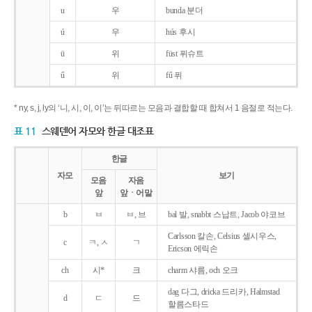
u
우
bunda 분더
ú
우
hús 후시
ü
위
füst 퓌슈트
ű
위
fű 퓌
* ny, s, j, ly의 ‘니, 시, 이, 이’는 뒤따르는 모음과 결합할 때 합쳐서 1 음절로 적는다.
표 11
스웨덴어 자모와 한글 대조표
한글
자모
보기
모음
자음
앞
앞ㆍ어말
b
ㅂ
ㅂ, 브
bal 발, snabbt 스납트, Jacob 야코브
Carlsson 칼손, Celsius 셀시우스,
c
ㅋ, ㅅ
ㄱ
Ericson 에릭손
ch
시*
크
charm 샤름, och 오크
dag 다그, dricka 드리카, Halmstad
d
ㄷ
드
할름스타드