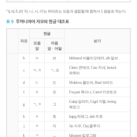
* lj, nj, š, j의 '리, 니, 시, 이'는 뒤따르는 모음과 결합할 때 합쳐서 1 음절로 적는다.
표 9
루마니아어 자모와 한글 대조표
한글
자모
보기
모음
자음
앞
앞ㆍ어말
b
ㅂ
브
bibliotecǎ 비블리오테커, alb 알브
Cîntec 큰테크, Cine 치네, facturǎ
c
ㅋ, ㅊ
ㄱ, 크
팍투러
d
ㄷ
드
Moldova 몰도바, Brad 브라드
f
ㅍ
프
Focşani 폭샤니, Cartof 카르토프
Galaţi 갈라치, Gigel 지젤, hering
g
ㄱ, ㅈ
그
헤린그
h
ㅎ
흐
haţeg 하체그, duh 두흐
j
ㅈ
지
Jiu 지우, Cluj 클루지
k
ㅋ
ㅡ
kilogram 킬로그람