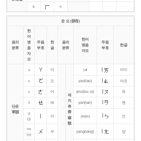
h
ㅎ
운 모 (韻母)
한
어
한어
음의
병
주음
한
음의
주음
병음
한글
분류
음
부호
글
분류
부호
자모
자
모
a
아
yai
야이
o
오
yao
(iao)
야오
e
어
you
(iou,
iu)
유
제
치
ê
에
yan
(ian)
옌
단운
류
單韻
齊
yi
이
yin(in)
인
齒
(i)
類
wu
우
yang
(iang)
양
(u)