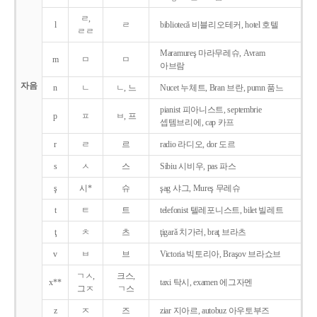
ㄹ,
l
ㄹ
bibliotecǎ 비블리오테커, hotel 호텔
ㄹㄹ
Maramureş 마라무레슈, Avram
m
ㅁ
ㅁ
아브람
자음
n
ㄴ
ㄴ, 느
Nucet 누체트, Bran 브란, pumn 품느
pianist 피아니스트, septembrie
p
ㅍ
ㅂ, 프
셉템브리에, cap 카프
r
ㄹ
르
radio 라디오, dor 도르
s
ㅅ
스
Sibiu 시비우, pas 파스
ş
시*
슈
şag 샤그, Mureş 무레슈
t
ㅌ
트
telefonist 텔레포니스트, bilet 빌레트
ţ
ㅊ
츠
ţigarǎ 치가러, braţ 브라츠
v
ㅂ
브
Victoria 빅토리아, Braşov 브라쇼브
ㄱㅅ,
크스,
x**
taxi 탁시, examen 에그자멘
그ㅈ
ㄱ스
z
ㅈ
즈
ziar 지아르, autobuz 아우토부즈