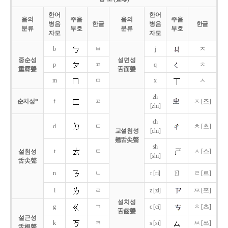
한어
한어
음의
주음
음의
주음
병음
한글
병음
한글
분류
부호
분류
부호
자모
자모
b
ㅂ
j
ㅈ
중순성
설면성
p
ㅍ
q
ㅊ
重脣聲
舌面聲
m
ㅁ
x
ㅅ
zh
순치성*
f
ㅍ
ㅈ [즈]
[zhi]
ch
d
ㄷ
ㅊ [츠]
교설첨성
[chi]
翹舌尖聲
sh
t
ㅌ
ㅅ [스]
설첨성
[shi]
舌尖聲
ㄖ
n
ㄴ
r [ri]
ㄹ [르]
l
ㄹ
z [zi]
ㅉ [쯔]
설치성
g
ㄱ
c [ci]
ㅊ [츠]
舌齒聲
설근성
k
ㅋ
s [si]
ㅆ [쓰]
舌根聲