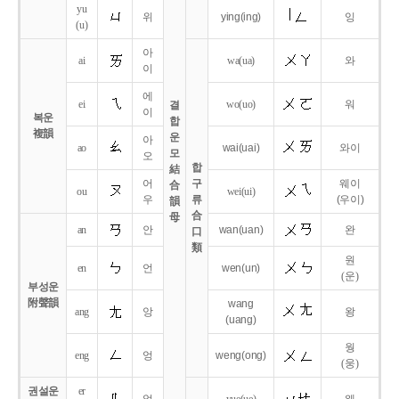
yu
위
ying
(ing)
잉
(u)
아
ai
wa
(ua)
와
이
에
ei
wo
(uo)
워
결
이
복운
합
複韻
운
아
ao
wai
(uai)
와이
모
오
합
結
어
구
웨이
合
ou
wei
(ui)
우
류
(우이)
韻
合
母
an
안
wan
(uan)
완
口
類
원
en
언
wen
(un)
(운)
부성운
附聲韻
wang
ang
앙
왕
(uang)
웡
eng
엉
weng
(ong)
(웅)
권설운
er