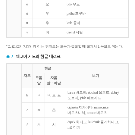
o
오
udo 우도
ó
우
próba 프루바
u
우
kula 쿨라
y
이
daktyl 닥틸
* ż, sz, rz의 '시'와 j의 '이'는 뒤따르는 모음과 결합할 때 합쳐서 1 음절로 적는다.
표 7
체코어 자모와 한글 대조표
한글
자모
보기
모음
자음
앞
앞ㆍ어말
barva 바르바, obchod 옵호트, dobrý
b
ㅂ
ㅂ, 브, 프
도브리, jeřab 예르자프
cigareta 치가레타, nemocnice
c
ㅊ
츠
네모츠니체, nemoc 네모츠
čapek 차페크, kulečnik 쿨레치니크,
č
ㅊ
치
míč 미치