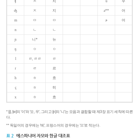
ʧ
ㅊ
치
u
우
ʤ
ㅈ
지
ə**
어
m
ㅁ
ㅁ
ɚ
어
n
ㄴ
ㄴ
ɲ
니*
뉴
ŋ
ㅇ
ㅇ
l
ㄹ, ㄹㄹ
ㄹ
r
ㄹ
르
h
ㅎ
흐
ç
ㅎ
히
x
ㅎ
흐
* [j], [w]의 '이'와 '오, 우', 그리고 [ɲ]의 '니'는 모음과 결합할 때 제3장 표기 세칙에 따른
다.
** 독일어의 경우에는 '에', 프랑스어의 경우에는 '으'로 적는다.
표 2
에스파냐어 자모와 한글 대조표