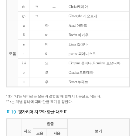
ch
ㅋ
ㅡ
Cheia 케이아
gh
ㄱ
ㅡ
Gheorghe 게오르게
a
아
Arad 아라드
ǎ
어
Bacǎu 바커우
e
에
Elena 엘레나
모음
i
이
pianist 피아니스트
î, â
으
Cîmpina 큼피나, România 로므니아
o
오
Oradea 오라데아
u
우
Nucet 누체트
* ş의 '시'는 뒤따르는 모음과 결합할 때 합쳐서 1 음절로 적는다.
** x는 개별 용례에 따라 한글 표기를 정한다.
표 10
헝가리어 자모와 한글 대조표
한글
자모
보기
모음
자음