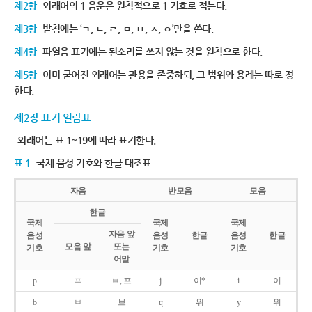
제2항
외래어의 1 음운은 원칙적으로 1 기호로 적는다.
제3항
받침에는 ‘ㄱ, ㄴ, ㄹ, ㅁ, ㅂ, ㅅ, ㅇ’만을 쓴다.
제4항
파열음 표기에는 된소리를 쓰지 않는 것을 원칙으로 한다.
제5항
이미 굳어진 외래어는 관용을 존중하되, 그 범위와 용례는 따로 정
한다.
제2장 표기 일람표
외래어는 표 1~19에 따라 표기한다.
표 1
국제 음성 기호와 한글 대조표
자음
반모음
모음
한글
국제
국제
국제
자음 앞
음성
음성
한글
음성
한글
모음 앞
또는
기호
기호
기호
어말
p
ㅍ
ㅂ, 프
j
이*
i
이
b
ㅂ
브
ɥ
위
y
위