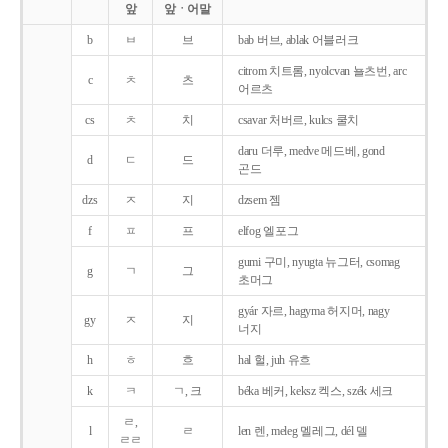
앞
앞ㆍ어말
b
ㅂ
브
bab 버브, ablak 어블러크
citrom 치트롬, nyolcvan 뇰츠번, arc
c
ㅊ
츠
어르츠
cs
ㅊ
치
csavar 처버르, kulcs 쿨치
daru 더루, medve 메드베, gond
d
ㄷ
드
곤드
dzs
ㅈ
지
dzsem 젬
f
ㅍ
프
elfog 엘포그
gumi 구미, nyugta 뉴그터, csomag
g
ㄱ
그
초머그
gyár 자르, hagyma 허지머, nagy
gy
ㅈ
지
너지
h
ㅎ
흐
hal 헐, juh 유흐
k
ㅋ
ㄱ, 크
béka 베커, keksz 켁스, szék 세크
ㄹ,
l
ㄹ
len 렌, meleg 멜레그, dél 델
ㄹㄹ