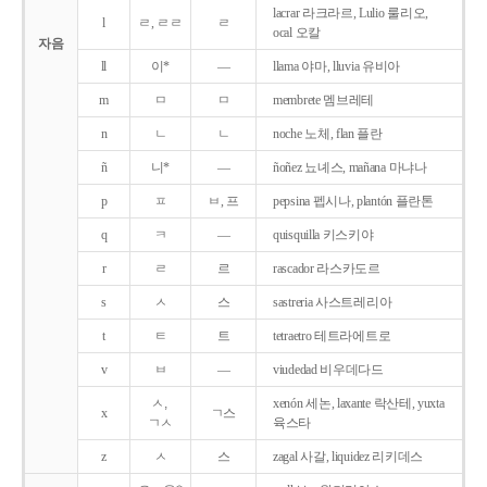
lacrar 라크라르, Lulio 룰리오,
l
ㄹ, ㄹㄹ
ㄹ
ocal 오칼
자음
ll
이*
―
llama 야마, lluvia 유비아
m
ㅁ
ㅁ
membrete 멤브레테
n
ㄴ
ㄴ
noche 노체, flan 플란
ñ
니*
―
ñoñez 뇨녜스, mañana 마냐나
p
ㅍ
ㅂ, 프
pepsina 펩시나, plantón 플란톤
q
ㅋ
―
quisquilla 키스키야
r
ㄹ
르
rascador 라스카도르
s
ㅅ
스
sastreria 사스트레리아
t
ㅌ
트
tetraetro 테트라에트로
v
ㅂ
―
viudedad 비우데다드
ㅅ,
xenón 세논, laxante 락산테, yuxta
x
ㄱ스
ㄱㅅ
육스타
z
ㅅ
스
zagal 사갈, liquidez 리키데스