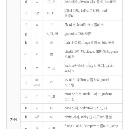
d
ㄷ
드, 트
dech 데흐, divadlo 디바들로, led 레트
d'ábel 댜벨, lod'ka 로티카, hrud'
d'
디*
디, 티
흐루티
f
ㅍ
프
fík 피크, knoflík 크노플리크
g
ㄱ
ㄱ, 그, 크
gramofon 그라모폰
h
ㅎ
흐
hadr 하드르, hmyz 흐미스, bůh 부흐
choditi 호디티, chlapec 흘라페츠, prach
ch
ㅎ
흐
프라흐
kachna 카흐나, nikdy 니크디, padák
k
ㅋ
ㄱ, 크
파다크
ㄹ,
lev 레프, šplhati 슈플하티, postel
l
ㄹ
ㄹㄹ
포스텔
most 모스트, mrak 므라크, podzim
m
ㅁ
ㅁ, 므
포드짐
n
ㄴ
ㄴ
noha 노하, podmínka 포드민카
ň
니*
ㄴ
němý 네미, sáňky 산키, Plzeň 플젠
자음
Praha 프라하, koroptev 코롭테프, strop
p
ㅍ
ㅂ, 프