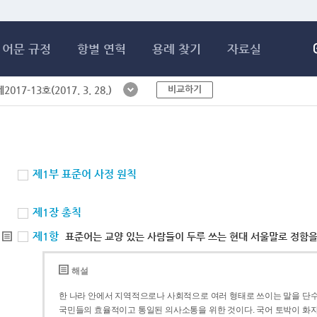
메인콘텐츠 바로가기
어문 규정
항별 연혁
용례 찾기
자료실
비교하기
017-13호(2017. 3. 28.)
제1부 표준어 사정 원칙
제1장 총칙
제1항
표준어는 교양 있는 사람들이 두루 쓰는 현대 서울말로 정함을
해설
한 나라 안에서 지역적으로나 사회적으로 여러 형태로 쓰이는 말을 단수
국민들의 효율적이고 통일된 의사소통을 위한 것이다. 국어 토박이 화자