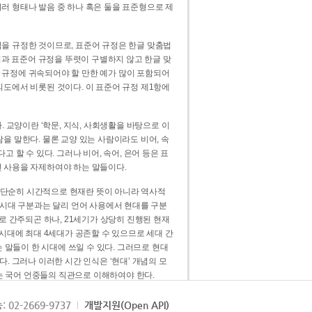
러 형태나 발음 중 하나 혹은 둘을 표준형으로 제
을 규정한 것이므로, 표준어 규정은 한글 맞춤법
법과 표준어 규정을 뚜렷이 구별하지 않고 한글 맞
 규정에 귀속되어야 할 만한 예가 많이 포함되어
의도에서 비롯된 것이다. 이 표준어 규정 제1항에
. 교양이란 ‘학문, 지식, 사회생활을 바탕으로 이
을 말한다. 물론 교양 있는 사람이라도 비어, 속
 할 수 있다. 그러나 비어, 속어, 은어 등은 표
 사용을 자제하여야 하는 말들이다.
’는 단순히 시간적으로 현재란 뜻이 아니라 역사적
 시대 구분과는 달리 언어 사용에서 현대를 구분
로 간주되곤 하나, 21세기가 상당히 진행된 현재
 시대에 최대 4세대가 공존할 수 있으므로 세대 간
는 말들이 한 시대에 쓰일 수 있다. 그러므로 현대
. 그러나 이러한 시간 인식은 ‘현대’ 개념의 모
’는 국어 언중들의 직관으로 이해하여야 한다.
용어적 성격을 가장 크게 드러내 주는 기준이다.
: 02-2669-9737
개발지원(Open API)