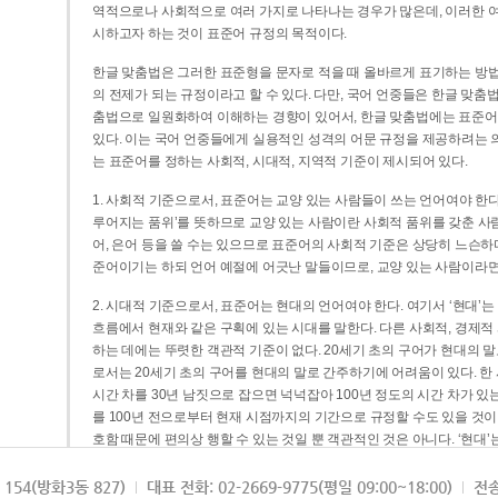
역적으로나 사회적으로 여러 가지로 나타나는 경우가 많은데, 이러한 여
시하고자 하는 것이 표준어 규정의 목적이다.
한글 맞춤법은 그러한 표준형을 문자로 적을 때 올바르게 표기하는 방법
의 전제가 되는 규정이라고 할 수 있다. 다만, 국어 언중들은 한글 맞춤
춤법으로 일원화하여 이해하는 경향이 있어서, 한글 맞춤법에는 표준어
있다. 이는 국어 언중들에게 실용적인 성격의 어문 규정을 제공하려는 
는 표준어를 정하는 사회적, 시대적, 지역적 기준이 제시되어 있다.
1. 사회적 기준으로서, 표준어는 교양 있는 사람들이 쓰는 언어여야 한다
루어지는 품위’를 뜻하므로 교양 있는 사람이란 사회적 품위를 갖춘 사람
어, 은어 등을 쓸 수는 있으므로 표준어의 사회적 기준은 상당히 느슨하다고
준어이기는 하되 언어 예절에 어긋난 말들이므로, 교양 있는 사람이라면
2. 시대적 기준으로서, 표준어는 현대의 언어여야 한다. 여기서 ‘현대
흐름에서 현재와 같은 구획에 있는 시대를 말한다. 다른 사회적, 경제적
하는 데에는 뚜렷한 객관적 기준이 없다. 20세기 초의 구어가 현대의 말
로서는 20세기 초의 구어를 현대의 말로 간주하기에 어려움이 있다. 한
시간 차를 30년 남짓으로 잡으면 넉넉잡아 100년 정도의 시간 차가 있
를 100년 전으로부터 현재 시점까지의 기간으로 규정할 수도 있을 것이다
호함 때문에 편의상 행할 수 있는 것일 뿐 객관적인 것은 아니다. ‘현대
3. 지역적 기준으로서, 표준어는 서울말이어야 한다. 이는 표준어의 공
154(방화3동 827)
대표 전화: 02-2669-9775(평일 09:00~18:00)
전송