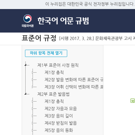
이 누리집은 대한민국 공식 전자정부 누리집입니다.
표준어 규정
[시행 2017. 3. 28.] 문화체육관광부 고시 제2
하위 항목 전체 열기
제1부 표준어 사정 원칙
제1장 총칙
제2장 발음 변화에 따른 표준어 규정
제3장 어휘 선택의 변화에 따른 표준어 규정
제2부 표준 발음법
제1장 총칙
북
제2장 자음과 모음
제3장 음의 길이
제4장 받침의 발음
제5장 음의 동화