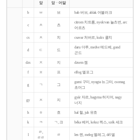
앞
앞ㆍ어말
b
ㅂ
브
bab 버브, ablak 어블러크
citrom 치트롬, nyolcvan 뇰츠번, arc
c
ㅊ
츠
어르츠
cs
ㅊ
치
csavar 처버르, kulcs 쿨치
daru 더루, medve 메드베, gond
d
ㄷ
드
곤드
dzs
ㅈ
지
dzsem 젬
f
ㅍ
프
elfog 엘포그
gumi 구미, nyugta 뉴그터, csomag
g
ㄱ
그
초머그
gyár 자르, hagyma 허지머, nagy
gy
ㅈ
지
너지
h
ㅎ
흐
hal 헐, juh 유흐
k
ㅋ
ㄱ, 크
béka 베커, keksz 켁스, szék 세크
ㄹ,
l
ㄹ
len 렌, meleg 멜레그, dél 델
ㄹㄹ