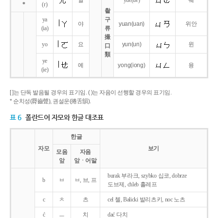
얼
yue
(ue)
웨
*
(r)
촬
ya
구
야
yuan
(uan)
위안
(ia)
류
撮
yo
요
yun
(un)
윈
口
類
ye
예
yong
(iong)
융
(ie)
[ ]는 단독 발음될 경우의 표기임. ( )는 자음이 선행할 경우의 표기임.
* 순치성(脣齒聲), 권설운(捲舌韻).
표 6
폴란드어 자모와 한글 대조표
한글
자모
보기
모음
자음
앞
앞ㆍ어말
burak 부라크, szybko 십코, dobrze
b
ㅂ
ㅂ, 브, 프
도브제, chleb 흘레프
c
ㅊ
츠
cel 첼, Balicki 발리츠키, noc 노츠
ć
ㅡ
치
dać 다치