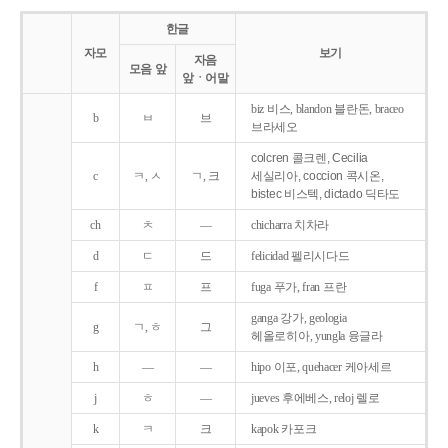
한글
자모
보기
자음
모음 앞
앞ㆍ어말
biz 비스, blandon 블란돈, braceo
b
ㅂ
브
브라세오
colcren 콜크렌, Cecilia
c
ㅋ, ㅅ
ㄱ, 크
세실리아, coccion 콕시온,
bistec 비스텍, dictado 딕타도
ch
ㅊ
―
chicharra 치차라
d
ㄷ
드
felicidad 펠리시다드
f
ㅍ
프
fuga 푸가, fran 프란
ganga 강가, geologia
g
ㄱ, ㅎ
그
헤올로히아, yungla 융글라
h
―
―
hipo 이포, quehacer 케아세르
j
ㅎ
―
jueves 후에베스, reloj 렐로
k
ㅋ
크
kapok 카포크