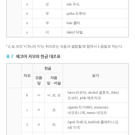
o
오
udo 우도
ó
우
próba 프루바
u
우
kula 쿨라
y
이
daktyl 닥틸
* ż, sz, rz의 '시'와 j의 '이'는 뒤따르는 모음과 결합할 때 합쳐서 1 음절로 적는다.
표 7
체코어 자모와 한글 대조표
한글
자모
보기
모음
자음
앞
앞ㆍ어말
barva 바르바, obchod 옵호트, dobrý
b
ㅂ
ㅂ, 브, 프
도브리, jeřab 예르자프
cigareta 치가레타, nemocnice
c
ㅊ
츠
네모츠니체, nemoc 네모츠
čapek 차페크, kulečnik 쿨레치니크,
č
ㅊ
치
míč 미치