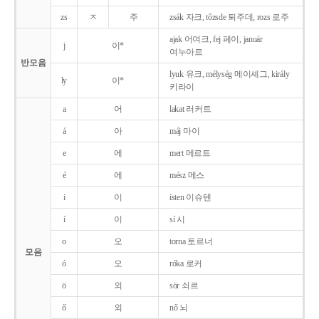
zs
ㅈ
주
zsák 자크, tőzsde 퇴주데, rozs 로주
ajak 어여크, fej 페이, január
j
이*
여누아르
반모음
lyuk 유크, mélység 메이셰그, király
ly
이*
키라이
a
어
lakat 러커트
á
아
máj 마이
e
에
mert 메르트
é
에
mész 메스
i
이
isten 이슈텐
í
이
sí 시
o
오
torna 토르너
모음
ó
오
róka 로커
ö
외
sör 쇠르
ő
외
nő 뇌