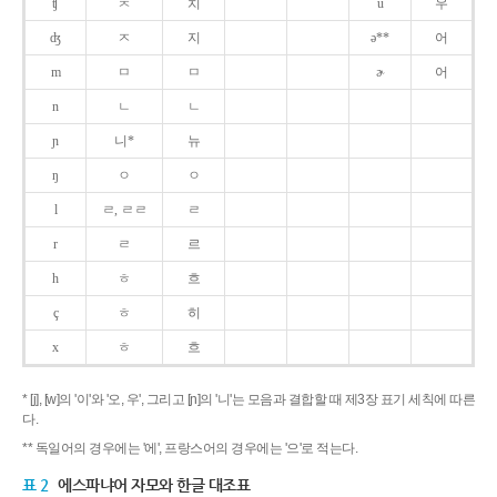
ʧ
ㅊ
치
u
우
ʤ
ㅈ
지
ə**
어
m
ㅁ
ㅁ
ɚ
어
n
ㄴ
ㄴ
ɲ
니*
뉴
ŋ
ㅇ
ㅇ
l
ㄹ, ㄹㄹ
ㄹ
r
ㄹ
르
h
ㅎ
흐
ç
ㅎ
히
x
ㅎ
흐
* [j], [w]의 '이'와 '오, 우', 그리고 [ɲ]의 '니'는 모음과 결합할 때 제3장 표기 세칙에 따른
다.
** 독일어의 경우에는 '에', 프랑스어의 경우에는 '으'로 적는다.
표 2
에스파냐어 자모와 한글 대조표