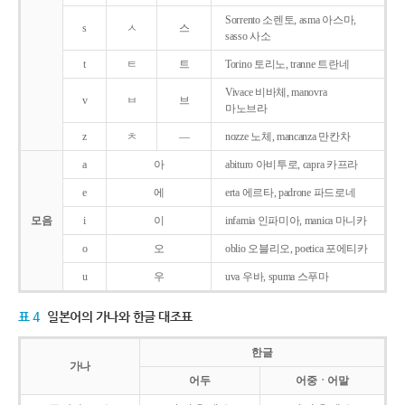
Sorrento 소렌토, asma 아스마,
s
ㅅ
스
sasso 사소
t
ㅌ
트
Torino 토리노, tranne 트란네
Vivace 비바체, manovra
v
ㅂ
브
마노브라
z
ㅊ
―
nozze 노체, mancanza 만칸차
a
아
abituro 아비투로, capra 카프라
e
에
erta 에르타, padrone 파드로네
모음
i
이
infamia 인파미아, manica 마니카
o
오
oblio 오블리오, poetica 포에티카
u
우
uva 우바, spuma 스푸마
표 4
일본어의 가나와 한글 대조표
한글
가나
어두
어중ㆍ어말