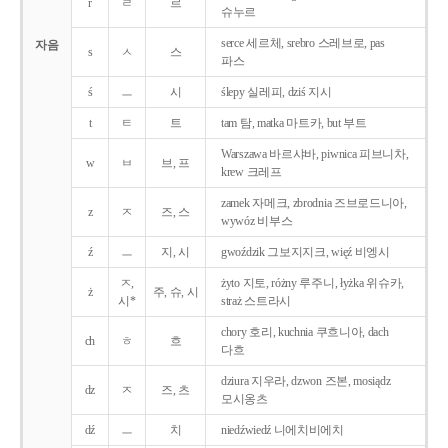
r
ㄹ
르
슈누르
serce 세르체, srebro 스레브로, pas
자음
s
ㅅ
스
파스
ś
ㅡ
시
ślepy 실레피, dziś 지시
t
ㅌ
트
tam 탐, matka 마트카, but 부트
Warszawa 바르샤바, piwnica 피브니차,
w
ㅂ
브, 프
krew 크레프
zamek 자메크, zbrodnia 즈브로드니아,
z
ㅈ
즈, 스
wywóz 비부스
ź
ㅡ
지, 시
gwoździk 그보지지크, więź 비엥시
ㅈ,
żyto 지토, różny 루주니, łyżka 위슈카,
ż
주, 슈, 시
시*
straż 스트라시
chory 호리, kuchnia 쿠흐니아, dach
ch
ㅎ
흐
다흐
dziura 지우라, dzwon 즈본, mosiądz
dz
ㅈ
즈, 츠
모시옹츠
dź
ㅡ
치
niedźwiedź 니에치비에치