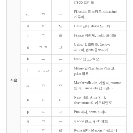
credo 크레도
Pinocchio 피노키오, cherubino
ch
ㅋ
―
케루비노
d
ㄷ
드
Dante 단테, drizza 드리차
f
ㅍ
프
Firenze 피렌체, freddo 프레도
Galileo 갈릴레오, Genova
g
ㄱ, ㅈ
그
제노바, gloria 글로리아
h
―
―
hanno 안노, oh 오
Milano 밀라노, largo 라르고,
l
ㄹ, ㄹㄹ
ㄹ
palco 팔코
자음
Macchiavelli 마키아벨리, mamma
m
ㅁ
ㅁ
맘마, Campanella 캄파넬라
Nero 네로, Anna 안나,
n
ㄴ
ㄴ
divertimento 디베르티멘토
p
ㅍ
프
Pisa 피사, prima 프리마
q
ㅋ
―
quando 콴도, queto 퀘토
r
ㄹ
르
Roma 로마, Marconi 마르코니