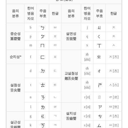
한어
한어
음의
주음
음의
주음
병음
한글
병음
한글
분류
부호
분류
부호
자모
자모
b
ㅂ
j
ㅈ
중순성
설면성
p
ㅍ
q
ㅊ
重脣聲
舌面聲
m
ㅁ
x
ㅅ
zh
순치성*
f
ㅍ
ㅈ [즈]
[zhi]
ch
d
ㄷ
ㅊ [츠]
교설첨성
[chi]
翹舌尖聲
sh
t
ㅌ
ㅅ [스]
설첨성
[shi]
舌尖聲
ㄖ
n
ㄴ
r [ri]
ㄹ [르]
l
ㄹ
z [zi]
ㅉ [쯔]
설치성
g
ㄱ
c [ci]
ㅊ [츠]
舌齒聲
설근성
k
ㅋ
s [si]
ㅆ [쓰]
舌根聲