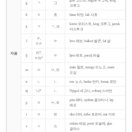
gost 고스트, dugme 두그메, krug
g
ㄱ
그
크루그
h
ㅎ
흐
hitan 히탄, šah 샤흐
korist 코리스트, krug 크루그, jastuk
k
ㅋ
ㄱ, 크
야스투크
ㄹ,
l
ㄹ
levo 레보, balkon 발콘, šal 샬
ㄹㄹ
리*,
자음
lj
ㄹ
ljeto 레토, pasulj 파술
ㄹ리*
malo 말로, mnogo 므노고, osam
m
ㅁ
ㅁ, 므
오삼
n
ㄴ
ㄴ
nos 노스, banka 반카, loman 로만
nj
니*
ㄴ
Njegoš 녜고시, svibanj 스비반
peta 페타, opština 옵슈티나, lep
p
ㅍ
ㅂ, 프
레프
r
ㄹ
르
riba 리바, torba 토르바, mir 미르
sedam 세담, posle 포슬레, glas
s
ㅅ
스
글라스