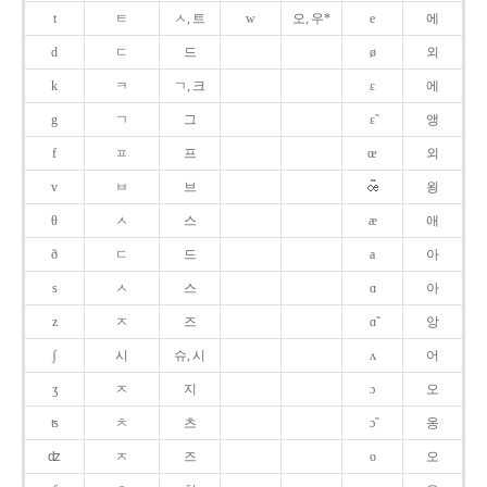
t
ㅌ
ㅅ, 트
w
오, 우*
e
에
d
ㄷ
드
ø
외
k
ㅋ
ㄱ, 크
ɛ
에
g
ㄱ
그
ɛ̃
앵
f
ㅍ
프
œ
외
v
ㅂ
브
욍
θ
ㅅ
스
æ
애
ð
ㄷ
드
a
아
s
ㅅ
스
ɑ
아
z
ㅈ
즈
ɑ̃
앙
ʃ
시
슈, 시
ʌ
어
ʒ
ㅈ
지
ɔ
오
ʦ
ㅊ
츠
ɔ̃
옹
ʣ
ㅈ
즈
o
오