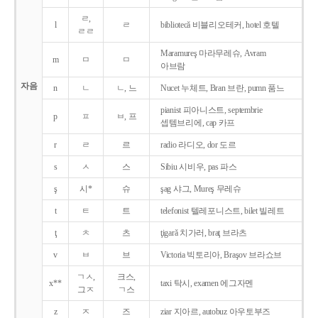
ㄹ,
l
ㄹ
bibliotecǎ 비블리오테커, hotel 호텔
ㄹㄹ
Maramureş 마라무레슈, Avram
m
ㅁ
ㅁ
아브람
자음
n
ㄴ
ㄴ, 느
Nucet 누체트, Bran 브란, pumn 품느
pianist 피아니스트, septembrie
p
ㅍ
ㅂ, 프
셉템브리에, cap 카프
r
ㄹ
르
radio 라디오, dor 도르
s
ㅅ
스
Sibiu 시비우, pas 파스
ş
시*
슈
şag 샤그, Mureş 무레슈
t
ㅌ
트
telefonist 텔레포니스트, bilet 빌레트
ţ
ㅊ
츠
ţigarǎ 치가러, braţ 브라츠
v
ㅂ
브
Victoria 빅토리아, Braşov 브라쇼브
ㄱㅅ,
크스,
x**
taxi 탁시, examen 에그자멘
그ㅈ
ㄱ스
z
ㅈ
즈
ziar 지아르, autobuz 아우토부즈