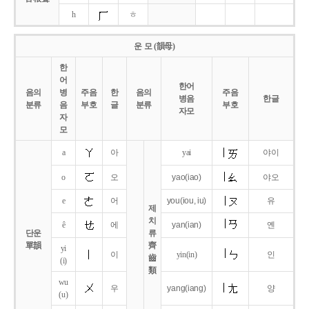
h
ㅎ
운 모 (韻母)
한
어
한어
음의
병
주음
한
음의
주음
병음
한글
분류
음
부호
글
분류
부호
자모
자
모
a
아
yai
야이
o
오
yao
(iao)
야오
e
어
you
(iou,
iu)
유
제
치
ê
에
yan
(ian)
옌
단운
류
單韻
齊
yi
이
yin(in)
인
齒
(i)
類
wu
우
yang
(iang)
양
(u)