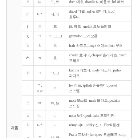
d
ㄷ
드, 트
dech 데흐, divadlo 디바들로, led 레트
d'ábel 댜벨, lod'ka 로티카, hrud'
d'
디*
디, 티
흐루티
f
ㅍ
프
fík 피크, knoflík 크노플리크
g
ㄱ
ㄱ, 그, 크
gramofon 그라모폰
h
ㅎ
흐
hadr 하드르, hmyz 흐미스, bůh 부흐
choditi 호디티, chlapec 흘라페츠, prach
ch
ㅎ
흐
프라흐
kachna 카흐나, nikdy 니크디, padák
k
ㅋ
ㄱ, 크
파다크
ㄹ,
lev 레프, šplhati 슈플하티, postel
l
ㄹ
ㄹㄹ
포스텔
most 모스트, mrak 므라크, podzim
m
ㅁ
ㅁ, 므
포드짐
n
ㄴ
ㄴ
noha 노하, podmínka 포드민카
ň
니*
ㄴ
němý 네미, sáňky 산키, Plzeň 플젠
자음
Praha 프라하, koroptev 코롭테프, strop
p
ㅍ
ㅂ, 프