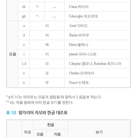
ch
ㅋ
ㅡ
Cheia 케이아
gh
ㄱ
ㅡ
Gheorghe 게오르게
a
아
Arad 아라드
ǎ
어
Bacǎu 바커우
e
에
Elena 엘레나
모음
i
이
pianist 피아니스트
î, â
으
Cîmpina 큼피나, România 로므니아
o
오
Oradea 오라데아
u
우
Nucet 누체트
* ş의 '시'는 뒤따르는 모음과 결합할 때 합쳐서 1 음절로 적는다.
** x는 개별 용례에 따라 한글 표기를 정한다.
표 10
헝가리어 자모와 한글 대조표
한글
자모
보기
모음
자음