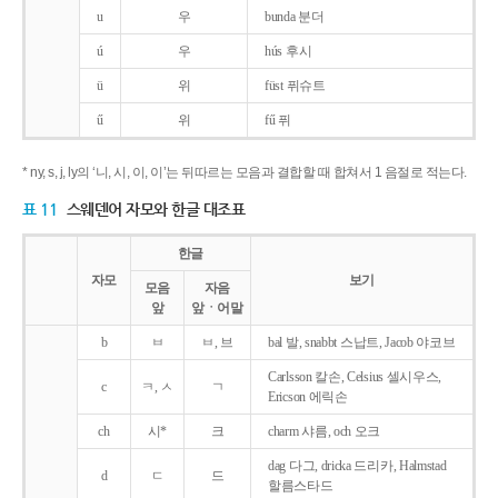
u
우
bunda 분더
ú
우
hús 후시
ü
위
füst 퓌슈트
ű
위
fű 퓌
* ny, s, j, ly의 ‘니, 시, 이, 이’는 뒤따르는 모음과 결합할 때 합쳐서 1 음절로 적는다.
표 11
스웨덴어 자모와 한글 대조표
한글
자모
보기
모음
자음
앞
앞ㆍ어말
b
ㅂ
ㅂ, 브
bal 발, snabbt 스납트, Jacob 야코브
Carlsson 칼손, Celsius 셀시우스,
c
ㅋ, ㅅ
ㄱ
Ericson 에릭손
ch
시*
크
charm 샤름, och 오크
dag 다그, dricka 드리카, Halmstad
d
ㄷ
드
할름스타드