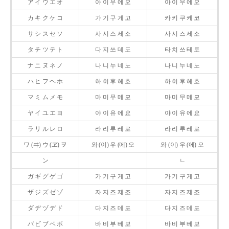
ア イ ウ エ オ
아 이 우 에 오
아 이 우 에 오
カ キ ク ケ コ
가 기 구 게 고
카 키 쿠 케 코
サ シ ス セ ソ
사 시 스 세 소
사 시 스 세 소
タ チ ツ テ ト
다 지 쓰 데 도
타 치 쓰 테 토
ナ ニ ヌ ネ ノ
나 니 누 네 노
나 니 누 네 노
ハ ヒ フ ヘ ホ
하 히 후 헤 호
하 히 후 헤 호
マ ミ ム メ モ
마 미 무 메 모
마 미 무 메 모
ヤ イ ユ エ ヨ
야 이 유 에 요
야 이 유 에 요
ラ リ ル レ ロ
라 리 루 레 로
라 리 루 레 로
ワ (ヰ) ウ (ヱ) ヲ
와 (이) 우 (에) 오
와 (이) 우 (에) 오
ン
ㄴ
ガ ギ グ ゲ ゴ
가 기 구 게 고
가 기 구 게 고
ザ ジ ズ ゼ ゾ
자 지 즈 제 조
자 지 즈 제 조
ダ ヂ ヅ デ ド
다 지 즈 데 도
다 지 즈 데 도
バ ビ ブ ベ ボ
바 비 부 베 보
바 비 부 베 보