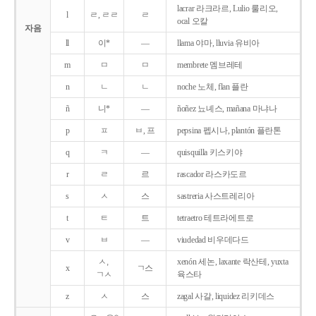
lacrar 라크라르, Lulio 룰리오,
l
ㄹ, ㄹㄹ
ㄹ
ocal 오칼
자음
ll
이*
―
llama 야마, lluvia 유비아
m
ㅁ
ㅁ
membrete 멤브레테
n
ㄴ
ㄴ
noche 노체, flan 플란
ñ
니*
―
ñoñez 뇨녜스, mañana 마냐나
p
ㅍ
ㅂ, 프
pepsina 펩시나, plantón 플란톤
q
ㅋ
―
quisquilla 키스키야
r
ㄹ
르
rascador 라스카도르
s
ㅅ
스
sastreria 사스트레리아
t
ㅌ
트
tetraetro 테트라에트로
v
ㅂ
―
viudedad 비우데다드
ㅅ,
xenón 세논, laxante 락산테, yuxta
x
ㄱ스
ㄱㅅ
육스타
z
ㅅ
스
zagal 사갈, liquidez 리키데스