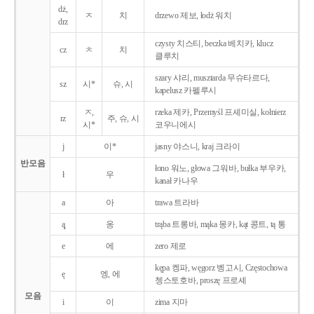
dż,
ㅈ
치
drzewo 제보, łodż 워치
drz
czysty 치스티, beczka 베치카, klucz
cz
ㅊ
치
클루치
szary 샤리, musztarda 무슈타르다,
sz
시*
슈, 시
kapelusz 카펠루시
ㅈ,
rzeka 제카, Przemyśl 프셰미실, kołnierz
rz
주, 슈, 시
시*
코우니에시
j
이*
jasny 야스니, kraj 크라이
반모음
łono 워노, głowa 그워바, bułka 부우카,
ł
우
kanał 카나우
a
아
trawa 트라바
ą̨
옹
trąba 트롱바, mąka 몽카, kąt 콩트, tą 통
e
에
zero 제로
kępa 켕파, węgorz 벵고시, Częstochowa
ę
엥, 에
쳉스토호바, proszę 프로셰
모음
i
이
zima 지마