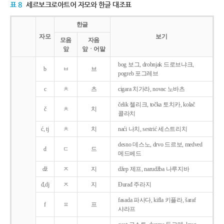
표 8
세르보크로아트어 자모와 한글 대조표
한글
자모
보기
모음
자음
앞
앞ㆍ어말
bog 보그, drobnjak 드로브냐크,
b
ㅂ
브
pogreb 포그레브
c
ㅊ
츠
cigara 치가라, novac 노바츠
čelik 첼리크, točka 토치카, kolač
č
ㅊ
치
콜라치
ć, tj
ㅊ
치
naći 나치, sestrić 세스트리치
desno 데스노, drvo 드르보, medved
d
ㄷ
드
메드베드
dž
ㅈ
지
džep 제프, narudžba 나루지바
đ,dj
ㅈ
지
Ðurađ 주라지
fasada 파사다, kifla 키플라, šaraf
f
ㅍ
프
샤라프