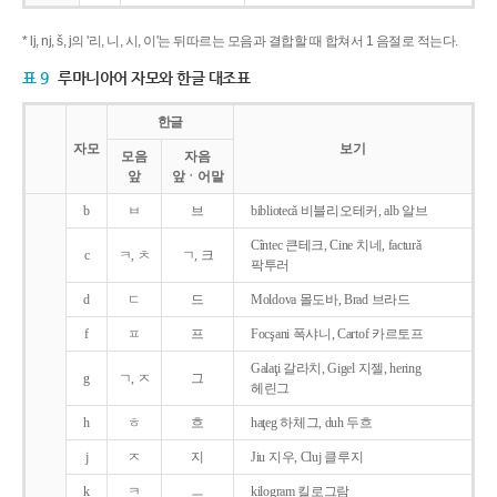
* lj, nj, š, j의 '리, 니, 시, 이'는 뒤따르는 모음과 결합할 때 합쳐서 1 음절로 적는다.
표 9
루마니아어 자모와 한글 대조표
한글
자모
보기
모음
자음
앞
앞ㆍ어말
b
ㅂ
브
bibliotecǎ 비블리오테커, alb 알브
Cîntec 큰테크, Cine 치네, facturǎ
c
ㅋ, ㅊ
ㄱ, 크
팍투러
d
ㄷ
드
Moldova 몰도바, Brad 브라드
f
ㅍ
프
Focşani 폭샤니, Cartof 카르토프
Galaţi 갈라치, Gigel 지젤, hering
g
ㄱ, ㅈ
그
헤린그
h
ㅎ
흐
haţeg 하체그, duh 두흐
j
ㅈ
지
Jiu 지우, Cluj 클루지
k
ㅋ
ㅡ
kilogram 킬로그람