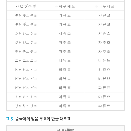
パ ピ プ ペ ポ
파 피 푸 페 포
파 피 푸 페 포
キャ キュ キョ
갸 규 교
캬 큐 쿄
ギャ ギュ ギョ
갸 규 교
갸 규 교
シャ シュ ショ
샤 슈 쇼
샤 슈 쇼
ジャ ジュ ジョ
자 주 조
자 주 조
チャ チュ チョ
자 주 조
차 추 초
ニャ ニュ ニョ
냐 뉴 뇨
냐 뉴 뇨
ヒャ ヒュ ヒョ
햐 휴 효
햐 휴 효
ビャ ビュ ビョ
뱌 뷰 뵤
뱌 뷰 뵤
ピャ ピュ ピョ
퍄 퓨 표
퍄 퓨 표
ミャ ミュ ミョ
먀 뮤 묘
먀 뮤 묘
リャ リュ リョ
랴 류 료
랴 류 료
표 5
중국어의 발음 부호와 한글 대조표
성 모 (聲母)