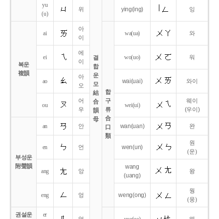
yu
위
ying
(ing)
잉
(u)
아
ai
wa
(ua)
와
이
에
ei
wo
(uo)
워
결
이
복운
합
複韻
운
아
ao
wai
(uai)
와이
모
오
합
結
어
구
웨이
合
ou
wei
(ui)
우
류
(우이)
韻
合
母
an
안
wan
(uan)
완
口
類
원
en
언
wen
(un)
(운)
부성운
附聲韻
wang
ang
앙
왕
(uang)
웡
eng
엉
weng
(ong)
(웅)
권설운
er