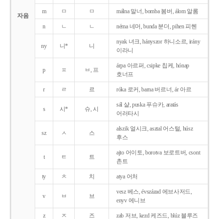
m
ㅁ
ㅁ
málna 말너, bomba 봄버, álom 알롬
자음
n
ㄴ
ㄴ
néma 네머, bunda 분더, pihen 피헨
nyak 녀크, hányszor 하니소르, irány
ny
니*
니
이라니
árpa 아르퍼, csipke 칩케, hónap
p
ㅍ
ㅂ, 프
호너프
r
ㄹ
르
róka 로커, barna 버르너, ár 아르
sál 샬, puska 푸슈카, aratás
s
시*
슈, 시
어러타시
alszik 얼시크, asztal 어스털, húsz
sz
ㅅ
스
후스
ajto 어이토, borotva 보로트버, csont
t
ㅌ
트
촌트
ty
ㅊ
치
atya 어처
vesz 베스, évszázad 에브사저드,
v
ㅂ
브
enyv 에니브
z
ㅈ
즈
zab 저브, kezd 케즈드, blúz 블루즈