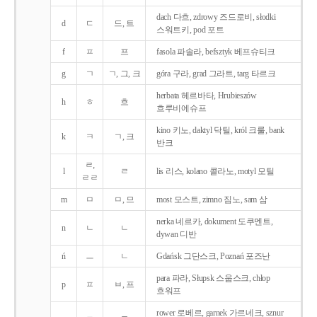
dach 다흐, zdrowy 즈드로비, słodki
d
ㄷ
드, 트
스워트키, pod 포트
f
ㅍ
프
fasola 파솔라, befsztyk 베프슈티크
g
ㄱ
ㄱ, 그, 크
góra 구라, grad 그라트, targ 타르크
herbata 헤르바타, Hrubieszów
h
ㅎ
흐
흐루비에슈프
kino 키노, daktyl 닥틸, król 크룰, bank
k
ㅋ
ㄱ, 크
반크
ㄹ,
l
ㄹ
lis 리스, kolano 콜라노, motyl 모틸
ㄹㄹ
m
ㅁ
ㅁ, 므
most 모스트, zimno 짐노, sam 삼
nerka 네르카, dokument 도쿠멘트,
n
ㄴ
ㄴ
dywan 디반
ń
ㅡ
ㄴ
Gdańsk 그단스크, Poznań 포즈난
para 파라, Słupsk 스웁스크, chłop
p
ㅍ
ㅂ, 프
흐워프
rower 로베르, garnek 가르네크, sznur