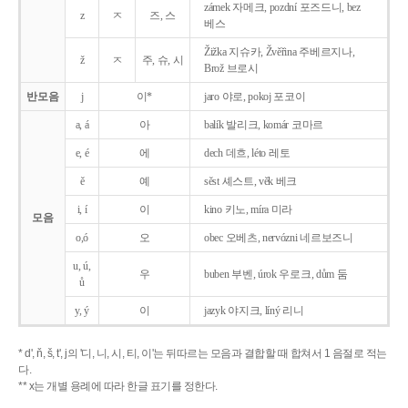
zámek 자메크, pozdní 포즈드니, bez
z
ㅈ
즈, 스
베스
Žižka 지슈카, Žvěřina 주베르지나,
ž
ㅈ
주, 슈, 시
Brož 브로시
반모음
j
이*
jaro 야로, pokoj 포코이
a, á
아
balík 발리크, komár 코마르
e, é
에
dech 데흐, léto 레토
ě
예
sěst 셰스트, věk 베크
i, í
이
kino 키노, míra 미라
모음
o,ó
오
obec 오베츠, nervózni 네르보즈니
u, ú,
우
buben 부벤, úrok 우로크, dům 둠
ů
y, ý
이
jazyk
야지크, líný 리니
* d', ň, š, t', j의 '디, 니, 시, 티, 이'는 뒤따르는 모음과 결합할 때 합쳐서 1 음절로 적는
다.
** x는 개별 용례에 따라 한글 표기를 정한다.