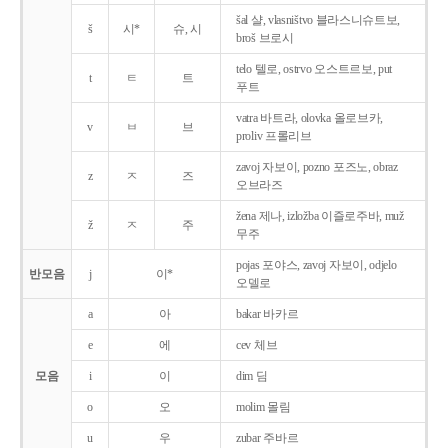
šal 샬, vlasništvo 블라스니슈트보,
š
시*
슈, 시
broš 브로시
telo 텔로, ostrvo 오스트르보, put
t
ㅌ
트
푸트
vatra 바트라, olovka 올로브카,
v
ㅂ
브
proliv 프롤리브
zavoj 자보이, pozno 포즈노, obraz
z
ㅈ
즈
오브라즈
žena 제나, izložba 이즐로주바, muž
ž
ㅈ
주
무주
pojas 포야스, zavoj 자보이, odjelo
반모음
j
이*
오델로
a
아
bakar 바카르
e
에
cev 체브
모음
i
이
dim 딤
o
오
molim 몰림
u
우
zubar 주바르