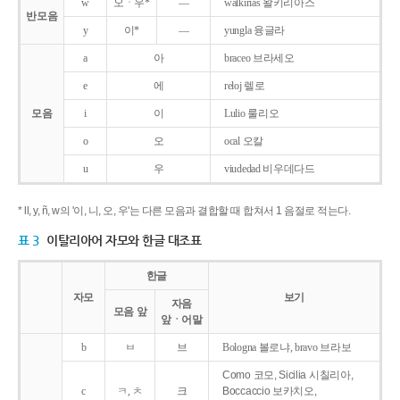
w
오ㆍ우*
―
walkirias 왈키리아스
반모음
y
이*
―
yungla 융글라
a
아
braceo 브라세오
e
에
reloj 렐로
모음
i
이
Lulio 룰리오
o
오
ocal 오칼
u
우
viudedad 비우데다드
* ll, y, ñ, w의 '이, 니, 오, 우'는 다른 모음과 결합할 때 합쳐서 1 음절로 적는다.
표 3
이탈리아어 자모와 한글 대조표
한글
자모
보기
자음
모음 앞
앞ㆍ어말
b
ㅂ
브
Bologna 볼로냐, bravo 브라보
Como 코모, Sicilia 시칠리아,
c
ㅋ, ㅊ
크
Boccaccio 보카치오,