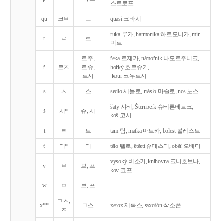
스트로프
qu
크ㅂ
ㅡ
quasi 크바시
ruka 루카, harmonika 하르모니카, mír
r
ㄹ
르
미르
르주,
řeka 르제카, námořník 나모르주니크,
ř
르ㅈ
르슈,
hořký 호르슈키,
르시
kouř 코우르시
s
ㅅ
스
sedlo 세들로, máslo 마슬로, nos 노스
šaty 샤티, Šternberk 슈테른베르크,
š
시*
슈, 시
koš 코시
t
ㅌ
트
tam 탐, matka 마트카, bolest 볼레스트
t'
티*
티
tělo 텔로, štěstí 슈테스티, obět' 오베티
vysoký 비소키, knihovna 크니호브나,
v
ㅂ
브, 프
kov 코프
w
ㅂ
브, 프
ㄱㅅ,
x**
ㄱ스
xerox 제록스, saxofón 삭소폰
ㅈ