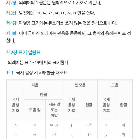
제2항
외래어의 1 음운은 원칙적으로 1 기호로 적는다.
제3항
받침에는 ‘ㄱ, ㄴ, ㄹ, ㅁ, ㅂ, ㅅ, ㅇ’만을 쓴다.
제4항
파열음 표기에는 된소리를 쓰지 않는 것을 원칙으로 한다.
제5항
이미 굳어진 외래어는 관용을 존중하되, 그 범위와 용례는 따로 정
한다.
제2장 표기 일람표
외래어는 표 1~19에 따라 표기한다.
표 1
국제 음성 기호와 한글 대조표
자음
반모음
모음
한글
국제
국제
국제
자음 앞
음성
음성
한글
음성
한글
모음 앞
또는
기호
기호
기호
어말
p
ㅍ
ㅂ, 프
j
이*
i
이
b
ㅂ
브
ɥ
위
y
위