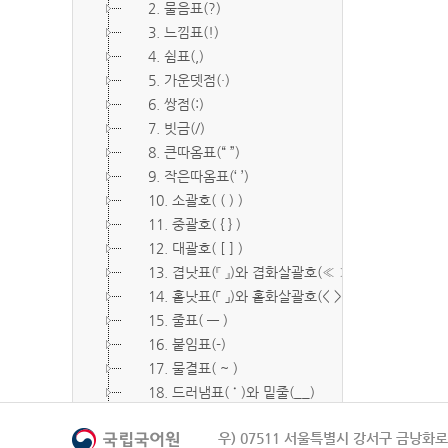
2. 물음표(?)
3. 느낌표(!)
4. 쉼표(,)
5. 가운뎃점(·)
6. 쌍점(:)
7. 빗금(/)
8. 큰따옴표(“ ”)
9. 작은따옴표(‘ ’)
10. 소괄호( ( ) )
11. 중괄호( { } )
12. 대괄호( [ ] )
13. 겹낫표(『 』)와 겹화살괄호(≪ ≫)
14. 홑낫표(「 」)와 홑화살괄호(< >)
15. 줄표( ― )
16. 붙임표(-)
17. 물결표( ~ )
18. 드러냄표( ˙ )와 밑줄(__)
19. 숨김표( O, X )
우) 07511 서울특별시 강서구 금낭화로 
20. 빠짐표( □ )