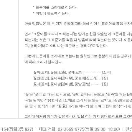
표준어를 소리대로 적는다.
어법에 맞도록 적는다.
한글 맞춤법은 이 두 가지 원칙에 따라 음성 언어인 표준어를 표음 문자
먼저 ‘표준어를 소리대로 적는다’는 말에는 한글 맞춤법이 표준어를 대상
적는다는 것은 그 표준어를 적을 때 발음에 따라 적는다는 뜻이다. 이를테면 [나무]라고 소리 나는 표준어는 ‘나무’로 적
고, [달리다]라고 소리 나는 표준어는 ‘달리다’로 적는다.
그런데 표준어를 소리대로 적는다는 원칙만으로 충분하지 않은 경우가 있다
에 따라 소리가 달라진다.
……………
꽃이[꼬치], 꽃을[꼬츨], 꽃에[꼬체]
[꼬ㅊ]
…
꽃만[꼰만], 꽃나무[꼰나무], 꽃놀이[꼰노리]
[꼰]
………
꽃과[꼳꽈], 꽃다발[꼳따발], 꽃밭[꼳빧]
[꼳]
‘꽃’은 ‘꽃이’일 때는 [꼬ㅊ]으로, ‘꽃만’일 때는 [꼰]으로, ‘꽃과’일 때는
다’는 원칙만 적용한다면, [꼬치]로 소리 나는 말은 ‘꼬치’로, [꼰만]으로 소리 나는 말은 ‘꼰만’으로, [꼳꽈]로 소리 나는 말
은 ‘꼳꽈’로 적게 되어 ‘꽃[花]’이라는 하나의 말이 여러 형태로 적히게 된
그런데 이처럼 의미가 같은 하나의 말을 여러 가지 형태로 적으면 그것이
은 하나의 말은 형태를 하나로 고정하여 일관되게 적어야 의미를 파악하기가 
되게 적는 것이 의미를 파악하는 데 효과적이다.
154(방화3동 827)
대표 전화: 02-2669-9775(평일 09:00~18:00)
전송