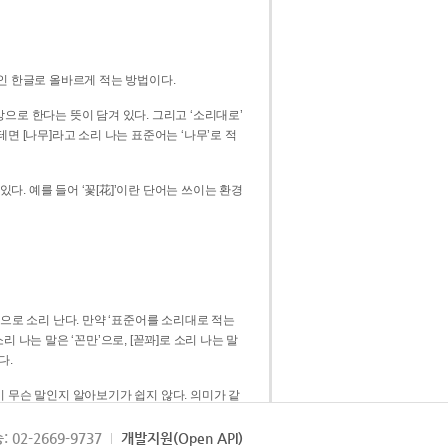
인 한글로 올바르게 적는 방법이다.
으로 한다는 뜻이 담겨 있다. 그리고 ‘소리대로’
. 예를 들어 ‘꽃[花]’이란 단어는 쓰이는 환경
 [꼳]으로 소리 난다. 만약 ‘표준어를 소리대로 적는
다.
 무슨 말인지 알아보기가 쉽지 않다. 의미가 같
쉽다. 즉 ‘꽃, 꼰, 꼳’보다는 ‘꽃’ 하나로 일관
: 02-2669-9737
개발지원(Open API)