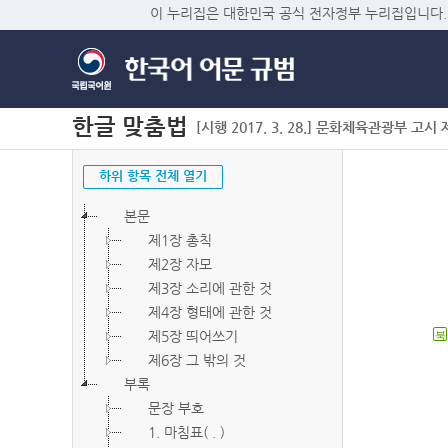
이 누리집은 대한민국 공식 전자정부 누리집입니다.
한글 맞춤법
[시행 2017. 3. 28.] 문화체육관광부 고시 제2
하위 항목 전체 열기
본문
제1장 총칙
제2장 자모
제3장 소리에 관한 것
제4장 형태에 관한 것
제5장 띄어쓰기
북
제6장 그 밖의 것
부록
문장 부호
1. 마침표( . )