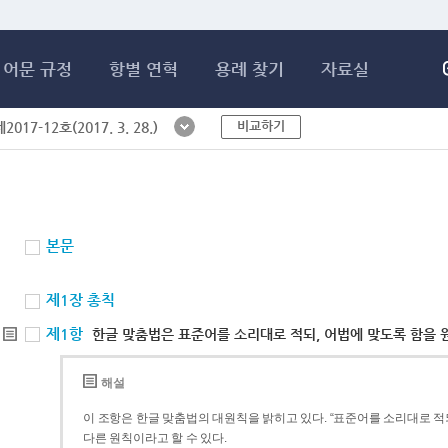
메인콘텐츠 바로가기
어문 규정
항별 연혁
용례 찾기
자료실
비교하기
017-12호(2017. 3. 28.)
본문
제1장 총칙
제1항
한글 맞춤법은 표준어를 소리대로 적되, 어법에 맞도록 함을 
해설
이 조항은 한글 맞춤법의 대원칙을 밝히고 있다. “표준어를 소리대로 적되
다른 원칙이라고 할 수 있다.