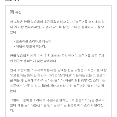
해설
이 조항은 한글 맞춤법의 대원칙을 밝히고 있다. “표준어를 소리대로 적
되”가 기본 원칙이라면, “어법에 맞도록 함”은 또 다른 원칙이라고 할 수
있다.
표준어를 소리대로 적는다.
어법에 맞도록 적는다.
한글 맞춤법은 이 두 가지 원칙에 따라 음성 언어인 표준어를 표음 문자
인 한글로 올바르게 적는 방법이다.
먼저 ‘표준어를 소리대로 적는다’는 말에는 한글 맞춤법이 표준어를 대상
으로 한다는 뜻이 담겨 있다. 그리고 ‘소리대로’ 적는다는 것은 그 표준어
를 적을 때 발음에 따라 적는다는 뜻이다. 이를테면 [나무]라고 소리 나는
표준어는 ‘나무’로 적고, [달리다]라고 소리 나는 표준어는 ‘달리다’로 적
는다.
그런데 표준어를 소리대로 적는다는 원칙만으로 충분하지 않은 경우가
있다. 예를 들어 ‘꽃[花]’이란 단어는 쓰이는 환경에 따라 소리가 달라진
다.