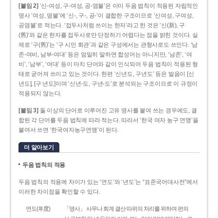
[붙임 2]
‘신-여성, 구-여성, 공-염불’은 이미 두음 법칙이 적용된 자립적인
명사 ‘여성, 염불’에 ‘신-, 구-, 공-’이 결합한 구조이므로 ‘신여성, 구여성,
공염불’로 적는다. ‘접두사처럼 쓰이는 한자’라고 한 것은 ‘신(新), 구
(舊)’와 같은 한자를 접두사로만 단정하기 어렵다는 점을 밝힌 것이다. 실
제로 ‘구(舊)’는 ‘구 시민 회관’과 같은 구성에서는 관형사로도 쓰인다. ‘남
존­-여비, 남부-­여대’ 등은 엄밀히 말하면 합성어는 아니지만, ‘남존’, ‘여
비’, ‘남부’, ‘여대’ 등이 마치 단어와 같이 인식되어 두음 법칙이 적용된 형
태로 굳어져 쓰이고 있는 것이다. 한편 ‘신년도, 구년도’ 등은 발음이 [신
년도], [구ː년도]이며 ‘신년­-도, 구년-­도’로 분석되는 구조이므로 이 규정이
적용되지 않는다.
[붙임 3]
둘 이상의 단어로 이루어진 고유 명사를 붙여 쓰는 경우에도, 결
합된 각 단어를 두음 법칙에 따라 적는다. 따라서 ‘한국 여자 농구 연맹’을
붙여서 쓰면 ‘한국여자농구연맹’이 된다.
더 알아보기
두음 법칙의 적용
두음 법칙의 적용에 차이가 있는 ‘연도’와 ‘년도’는 “표준국어대사전”에서
이러한 차이점을 확인할 수 있다.
연도(年度)
「명사」 사무나 회계 결산 따위의 처리를 위하여 편의