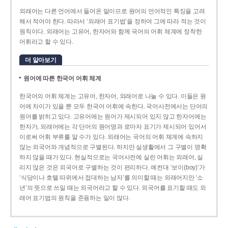
외래어는 다른 언어에서 들어온 말이므로 원어의 언어적인 특징을 고려
해서 적어야 한다. 따라서 ‘외래어 표기법’을 정하여 그에 따라 적는 것이
원칙이다. 외래어는 고유어, 한자어와 함께 국어의 어휘 체계에 정착한
어휘라고 할 수 있다.
더 알아보기
원어에 따른 한국어 어휘 체계
한국어의 어휘 체계는 고유어, 한자어, 외래어로 나눌 수 있다. 이들은 원
어에 차이가 있을 뿐 모두 한국어 어휘에 속한다. 국어사전에서는 단어의
원어를 밝히고 있다. 고유어에는 원어가 제시되어 있지 않고 한자어에는
한자가, 외래어에는 각 단어의 원어명과 로마자 표기가 제시되어 있어서
이로써 어휘 부류를 알 수가 있다. 외래어는 국어의 어휘 체계에 속하지
않는 외국어와 개념적으로 구별된다. 하지만 실생활에서 그 구별이 명확
하지 않을 때가 있다. 현실적으로는 국어사전에 실린 어휘는 외래어, 실
리지 않은 것은 외국어로 구별하는 것이 편리하다. 예컨대 ‘보이(boy)’가
‘식당이나 호텔 따위에서 접대하는 남자’를 의미할 때는 외래어지만 ‘소
년’의 뜻으로 쓰일 때는 외국어라고 할 수 있다. 외국어를 표기할 때도 외
래어 표기법의 원칙을 준용하는 일이 많다.