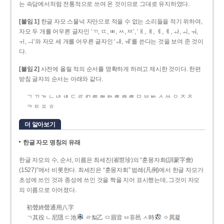
는 속담에서처럼 전통적으로 쓰여 온 것이므로 그대로 유지하였다.
[붙임 1]
한글 자모 스물넉 자만으로 적을 수 없는 소리들을 적기 위하여,
자모 두 개를 어우른 글자인 ‘ㄲ, ㄸ, ㅃ, ㅆ, ㅉ’, ‘ㅐ, ㅒ, ㅔ, ㅖ, ㅘ, ㅚ, ㅝ,
ㅟ, ㅢ’와 자모 세 개를 어우른 글자인 ‘ㅙ, ㅞ’를 쓴다는 것을 보여 준 것이
다.
[붙임 2]
사전에 올릴 적의 순서를 명확하게 하려고 제시한 것이다. 한편
받침 글자의 순서는 아래와 같다.
ㄱ ㄲ ㄳ ㄴ ㄵ ㄶ ㄷ ㄹ ㄺ ㄻ ㄼ ㄽ ㄾ ㄿ ㅀ ㅁ ㅂ ㅄ ㅅ ㅆ ㅇ ㅈ ㅊ
ㅋ ㅌ ㅍ ㅎ
더 알아보기
한글 자모 명칭의 유래
한글 자모의 수, 순서, 이름은 최세진(崔世珍)의 “훈몽자회(訓蒙字會)
(1527)”에서 비롯한다. 최세진은 “훈몽자회” 범례(凡例)에서 한글 자모가
초성에 쓰인 것과 종성에 쓰인 것을 짝을 지어 표시했는데, 그것이 자모
의 이름으로 이어졌다.
初聲終聲通用八字
ㄱ其役 ㄴ尼隱 ㄷ池
ㄹ梨乙 ㅁ眉音 ㅂ非邑 ㅅ時
ㆁ異凝