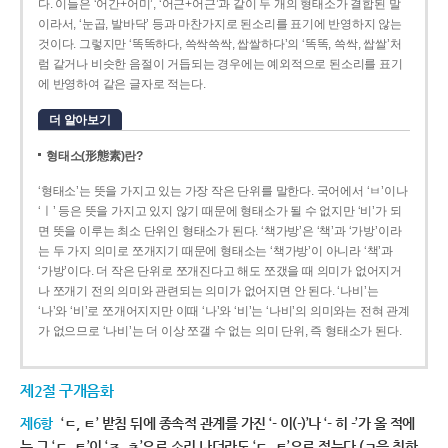
다. 이들은 ‘어간+어미’, ‘어근+어근’과 같이 두 개의 형태소가 결합된 말
이라서, ‘눈곱, 발바닥’ 등과 마찬가지로 된소리를 표기에 반영하지 않는
것이다. 그렇지만 ‘똑똑하다, 쓱싹쓱싹, 쌉쌀하다’의 ‘똑똑, 쓱싹, 쌉쌀’처
럼 같거나 비슷한 음절이 거듭되는 경우에는 예외적으로 된소리를 표기
에 반영하여 같은 글자로 적는다.
더 알아보기
형태소(形態素)란?
‘형태소’는 뜻을 가지고 있는 가장 작은 단위를 말한다. 국어에서 ‘ㅂ’이나
‘ㅣ’ 등은 뜻을 가지고 있지 않기 때문에 형태소가 될 수 없지만 ‘비’가 되
면 뜻을 이루는 최소 단위인 형태소가 된다. ‘책가방’은 ‘책’과 ‘가방’이라
는 두 가지 의미로 쪼개지기 때문에 형태소는 ‘책가방’이 아니라 ‘책’과
‘가방’이다. 더 작은 단위로 쪼개진다고 해도 쪼갰을 때 의미가 없어지거
나 쪼개기 전의 의미와 관련되는 의미가 없어지면 안 된다. ‘나비’는
‘나’와 ‘비’로 쪼개어지지만 이때 ‘나’와 ‘비’는 ‘나비’의 의미와는 전혀 관계
가 없으므로 ‘나비’는 더 이상 쪼갤 수 없는 의미 단위, 즉 형태소가 된다.
제2절 구개음화
제6항
‘ㄷ, ㅌ’ 받침 뒤에 종속적 관계를 가진 ‘- 이(-)’나 ‘- 히 -’가 올 적에
는 그 ‘ㄷ, ㅌ’이 ‘ㅈ, ㅊ’으로 소리 나더라도 ‘ㄷ, ㅌ’으로 적는다.(ㄱ을 취하