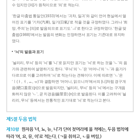
수 있지만 [의]가 원칙이므로 ‘의’로 적는다.
‘한글 마춤법 통일안(1933)’에서는 ‘긔챠, 일긔’와 같이 언어 현실에서 멀
어진 표기를 ‘기차(汽車), 일기(日氣)’로 적을 것을 규정하였다. 그러나 ‘희
망, 주의’는 [의]로 발음되므로 표기도 ‘ㅢ’로 한다고 규정하였다. ‘한글 맞
춤법(1988)’에서는 발음의 변화는 인정하면서 표기는 기존대로 유지하
였다.
‘늬’의 발음과 표기
‘늴리리, 무늬’ 등의 ‘늬’를 ‘니’로 읽지만 표기는 ‘늬’로 하는 것을 ‘ㄴ’의 음
가와 관련하여 설명하기도 한다. ‘무늬’의 ‘ㄴ’은 ‘어머니’의 ‘ㄴ’과 음가가
다르므로 이를 고려하여 ‘늬’로 적는다는 견해이다. 이에 따르면 ‘ㄴ’은
‘ㅣ(ㅑ, ㅕ, ㅛ, ㅠ)’와 결합하면 ‘어머니, 읽으니까’에서의 [니]처럼 경구개
음(硬口蓋音) [ɲ]으로 발음되지만, ‘늴리리, 무늬’ 등의 ‘늬’에서는 구개음
화하지 않은 ‘ㄴ’, 곧 치경음(齒莖音) [n]으로 발음된다. 이를 고려하여 ‘늴
리리, 무늬’ 등에서는 전통적인 표기대로 ‘늬’로 적는다고 본다.
제5절 두음 법칙
제10항
한자음 ‘녀, 뇨, 뉴, 니’가 단어 첫머리에 올 적에는, 두음 법칙에
따라 ‘여, 요, 유, 이’로 적는다. (ㄱ을 취하고, ㄴ을 버림.)