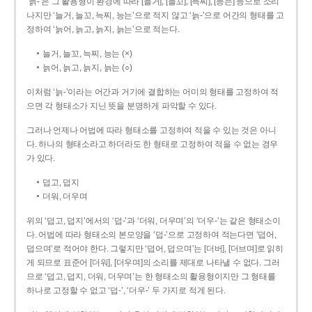
‘늙-’은 그 활용형이 환경에 따라 [늘거], [늘꼬], [늑찌], [능는] 등으로 소리
나지만 ‘늘거, 늘꼬, 늑찌, 능는’으로 적지 않고 ‘늙-’으로 어간의 형태를 고
정하여 ‘늙어, 늙고, 늙지, 늙는’으로 적는다.
늘거, 늘꼬, 늑찌, 능는 (×)
늙어, 늙고, 늙지, 늙는 (○)
이처럼 ‘늙-­’이라는 어간과 거기에 결합하는 어미의 형태를 고정하여 적
으면 각 형태소가 지닌 뜻을 분명하게 파악할 수 있다.
그러나 언제나 어법에 따라 형태소를 고정하여 적을 수 있는 것은 아니
다. 하나의 형태소라고 하더라도 한 형태로 고정하여 적을 수 없는 경우
가 있다.
덥고, 덥지
더워, 더우며
위의 ‘덥고, 덥지’에서의 ‘덥-­’과 ‘더워, 더우며’의 ‘더우-­’는 같은 형태소이
다. 어법에 따라 형태소의 본모양을 ‘덥-­’으로 고정하여 적는다면 ‘덥어,
덥으며’로 적어야 한다. 그렇지만 ‘덥어, 덥으며’는 [더버], [더브며]로 읽히
게 되므로 표준어 [더워], [더우며]의 소리를 제대로 나타낼 수 없다. 그러
므로 ‘덥고, 덥지, 더워, 더우며’는 한 형태소의 활용형이지만 그 형태를
하나로 고정할 수 없고 ‘덥-’, ‘더우-’ 두 가지로 적게 된다.