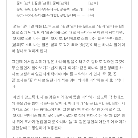
……………
꽃이[꼬치], 꽃을[꼬츨], 꽃에[꼬체]
[꼬ㅊ]
…
꽃만[꼰만], 꽃나무[꼰나무], 꽃놀이[꼰노리]
[꼰]
………
꽃과[꼳꽈], 꽃다발[꼳따발], 꽃밭[꼳빧]
[꼳]
‘꽃’은 ‘꽃이’일 때는 [꼬ㅊ]으로, ‘꽃만’일 때는 [꼰]으로, ‘꽃과’일 때는 [꼳]
으로 소리 난다. 만약 ‘표준어를 소리대로 적는다’는 원칙만 적용한다면,
[꼬치]로 소리 나는 말은 ‘꼬치’로, [꼰만]으로 소리 나는 말은 ‘꼰만’으로,
[꼳꽈]로 소리 나는 말은 ‘꼳꽈’로 적게 되어 ‘꽃[花]’이라는 하나의 말이 여
러 형태로 적히게 된다.
그런데 이처럼 의미가 같은 하나의 말을 여러 가지 형태로 적으면 그것이
무슨 말인지 알아보기가 쉽지 않다. 의미가 같은 하나의 말은 형태를 하
나로 고정하여 일관되게 적어야 의미를 파악하기가 쉽다. 즉 ‘꽃, 꼰,
꼳’보다는 ‘꽃’ 하나로 일관되게 적는 것이 의미를 파악하는 데 효과적이
다.
‘어법에 맞도록 한다’는 것은 이와 같이 뜻을 파악하기 쉽도록 각 형태소
의 본모양을 밝혀 적는다는 말이다. 이에 따라 ‘꽃’은 [꼬ㅊ], [꼰], [꼳]의 세
가지로 소리 나는 형태소이지만 그 본모양에 따라 ‘꽃’ 한 가지로 적고,
[꼬치], [꼰만], [꼳꽈]도 ‘꽃이, 꽃만, 꽃과’로 적게 된다. 이는 ‘꽃’과 같은 명
사 뒤에 조사가 결합할 때뿐 아니라 ‘늙-’과 같은 용언의 어간 뒤에 어미가
결합할 때도 동일하게 적용된다.