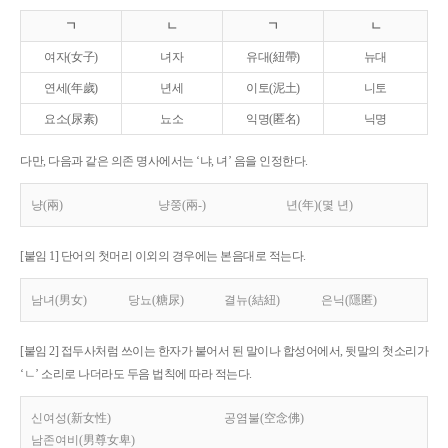
ㄱ
ㄴ
ㄱ
ㄴ
여자(女子)
녀자
유대(紐帶)
뉴대
연세(年歲)
년세
이토(泥土)
니토
요소(尿素)
뇨소
익명(匿名)
닉명
다만, 다음과 같은 의존 명사에서는 ‘냐, 녀’ 음을 인정한다.
냥(兩)
냥쭝(兩-)
년(年)(몇 년)
[붙임 1] 단어의 첫머리 이외의 경우에는 본음대로 적는다.
남녀(男女)
당뇨(糖尿)
결뉴(結紐)
은닉(隱匿)
[붙임 2] 접두사처럼 쓰이는 한자가 붙어서 된 말이나 합성어에서, 뒷말의 첫소리가
‘ㄴ’ 소리로 나더라도 두음 법칙에 따라 적는다.
신여성(新女性)
공염불(空念佛)
남존여비(男尊女卑)