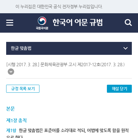
이 누리집은 대한민국 공식 전자정부 누리집입니다.
한글 맞춤법
[시행 2017. 3. 28.] 문화체육관광부 고시 제2017-12호(2017. 3. 28.)
규정 목록 보기
해설 닫기
본문
제1장 총칙
제1항
한글 맞춤법은 표준어를 소리대로 적되, 어법에 맞도록 함을 원칙
으로 한다.