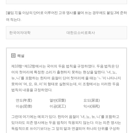
[붙임 3] 둘 이상의 단어로 이루어진 고유 명사를 붙여 쓰는 경우에도 붙임 2에 준하
여 적는다.
한국여자대학
대한요소비료회사
해설
제10항~제12항에서는 국어의 두음 법칙을 규정하였다. 두음 법칙은 단
어의 첫머리에 특정한 소리가 출현하지 못하는 현상을 말한다. ‘녀, 뇨,
뉴, 니’를 포함하는 한자어 음절이 단어 첫머리에 올 때는 ‘ㄴ’이 나타나지
못하여 ‘여, 요, 유, 이’의 형태로 실현되는데, 이 조항에서는 이러한 두음
법칙의 내용을 규정하였다.
연도(年度)
열반(涅槃)
요도(尿道)
이승(尼僧)
이공(泥工)
익사(溺死)
그런데 여기에는 예외가 있다. 한자어 음절이 ‘녀, 뇨, 뉴, 니’를 포함하고
있더라도 의존 명사에는 두음 법칙이 적용되지 않는다. 이는 의존 명사는
독립적으로 쓰이기보다는 그 앞의 말과 연결되어 하나의 단위를 구성하