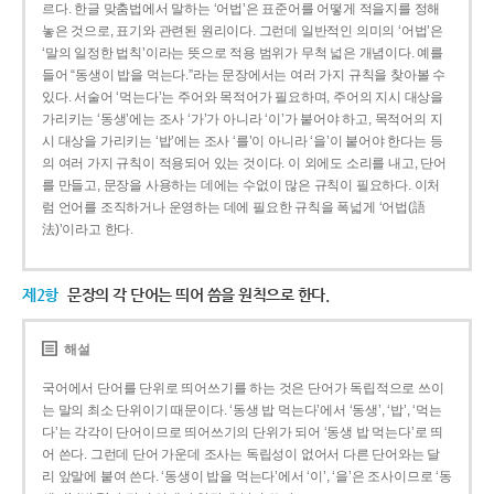
르다. 한글 맞춤법에서 말하는 ‘어법’은 표준어를 어떻게 적을지를 정해
놓은 것으로, 표기와 관련된 원리이다. 그런데 일반적인 의미의 ‘어법’은
‘말의 일정한 법칙’이라는 뜻으로 적용 범위가 무척 넓은 개념이다. 예를
들어 “동생이 밥을 먹는다.”라는 문장에서는 여러 가지 규칙을 찾아볼 수
있다. 서술어 ‘먹는다’는 주어와 목적어가 필요하며, 주어의 지시 대상을
가리키는 ‘동생’에는 조사 ‘가’가 아니라 ‘이’가 붙어야 하고, 목적어의 지
시 대상을 가리키는 ‘밥’에는 조사 ‘를’이 아니라 ‘을’이 붙어야 한다는 등
의 여러 가지 규칙이 적용되어 있는 것이다. 이 외에도 소리를 내고, 단어
를 만들고, 문장을 사용하는 데에는 수없이 많은 규칙이 필요하다. 이처
럼 언어를 조직하거나 운영하는 데에 필요한 규칙을 폭넓게 ‘어법(語
法)’이라고 한다.
제2항
문장의 각 단어는 띄어 씀을 원칙으로 한다.
해설
국어에서 단어를 단위로 띄어쓰기를 하는 것은 단어가 독립적으로 쓰이
는 말의 최소 단위이기 때문이다. ‘동생 밥 먹는다’에서 ‘동생’, ‘밥’, ‘먹는
다’는 각각이 단어이므로 띄어쓰기의 단위가 되어 ‘동생 밥 먹는다’로 띄
어 쓴다. 그런데 단어 가운데 조사는 독립성이 없어서 다른 단어와는 달
리 앞말에 붙여 쓴다. ‘동생이 밥을 먹는다’에서 ‘이’, ‘을’은 조사이므로 ‘동