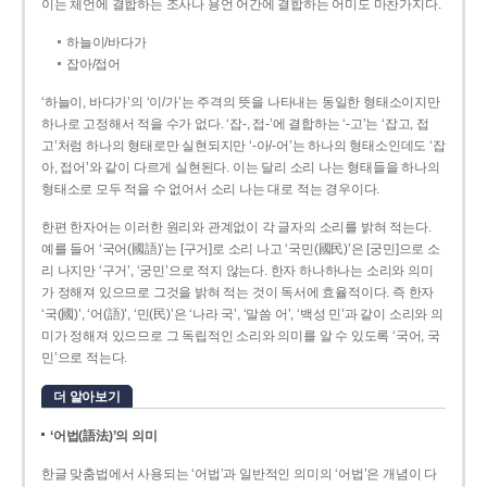
이는 체언에 결합하는 조사나 용언 어간에 결합하는 어미도 마찬가지다.
하늘이/바다가
잡아/접어
‘하늘이, 바다가’의 ‘이/가’는 주격의 뜻을 나타내는 동일한 형태소이지만
하나로 고정해서 적을 수가 없다. ‘잡-, 접-’에 결합하는 ‘-고’는 ‘잡고, 접
고’처럼 하나의 형태로만 실현되지만 ‘-아/-어’는 하나의 형태소인데도 ‘잡
아, 접어’와 같이 다르게 실현된다. 이는 달리 소리 나는 형태들을 하나의
형태소로 모두 적을 수 없어서 소리 나는 대로 적는 경우이다.
한편 한자어는 이러한 원리와 관계없이 각 글자의 소리를 밝혀 적는다.
예를 들어 ‘국어(國語)’는 [구거]로 소리 나고 ‘국민(國民)’은 [궁민]으로 소
리 나지만 ‘구거’, ‘궁민’으로 적지 않는다. 한자 하나하나는 소리와 의미
가 정해져 있으므로 그것을 밝혀 적는 것이 독서에 효율적이다. 즉 한자
‘국(國)’, ‘어(語)’, ‘민(民)’은 ‘나라 국’, ‘말씀 어’, ‘백성 민’과 같이 소리와 의
미가 정해져 있으므로 그 독립적인 소리와 의미를 알 수 있도록 ‘국어, 국
민’으로 적는다.
더 알아보기
‘어법(語法)’의 의미
한글 맞춤법에서 사용되는 ‘어법’과 일반적인 의미의 ‘어법’은 개념이 다