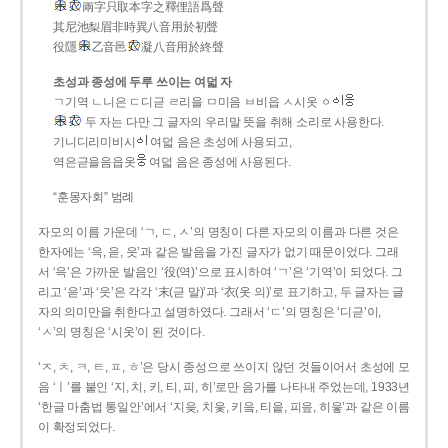
兩字只取本字之釋俚語爲聲
其尼池梨眉非時異八音用於初聲
役隱
乙音邑
凝八音用於終聲
초성과 종성에 두루 쓰이는 여덟 자
ㄱ기역 ㄴ니은 ㄷ디귿 ㄹ리을 ㅁ미음 ㅂ비읍 ㅅ시옷 ㆁ
두 자는 다만 그 글자의 우리말 뜻을 취해 소리로 사용한다.
기니디리미비시
여덟 음은 초성에 사용되고,
역은귿을음읍옷
여덟 음은 종성에 사용된다.
“훈몽자회” 범례
자모의 이름 가운데 ‘ㄱ, ㄷ, ㅅ’의 명칭이 다른 자모의 이름과 다른 것은
한자에는 ‘윽, 읃, 읏’과 같은 발음을 가진 글자가 없기 때문이었다. 그래
서 ‘윽’은 가까운 발음인 ‘役(역)’으로 표시하여 ‘ㄱ’은 ‘기역’이 되었다. 그
리고 ‘읃’과 ‘읏’은 각각 ‘末(귿 말)’과 ‘衣(옷 의)’로 표기하고, 두 글자는 글
자의 의미만을 취한다고 설명하였다. 그래서 ‘ㄷ’의 명칭은 ‘디귿’이,
‘ㅅ’의 명칭은 ‘시옷’이 된 것이다.
‘ㅈ, ㅊ, ㅋ, ㅌ, ㅍ, ㅎ’은 당시 종성으로 쓰이지 않던 것들이어서 초성에 모
음 ‘ㅣ’를 붙인 ‘지, 치, 키, 티, 피, 히’로만 음가를 나타내 주었는데, 1933년
‘한글 마춤법 통일안’에서 ‘지읒, 치읓, 키읔, 티읕, 피읖, 히읗’과 같은 이름
이 확정되었다.