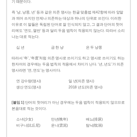
기 때문이다.
즉 ‘냥, 냥쭝, 년’ 등과 같은 의존 명사는 한글 맞춤법 제42항에 따라 앞말
과 띄어 쓰지만 언제나 의존하는 대상과 하나의 단위로 쓰인다. 이러한
이유로 이 말들은 독립된 단어로 잘 인식되지 않고, 그 결과 단어의 첫머
리에도 ‘연도, 열반’ 등과 달리 두음 법칙이 적용되지 않는다. 따라서 소리
나는 대로 적는다.
십 년
금 한 냥
은 두 냥쭝
따라서 ‘年’, ‘年度’처럼 의존 명사로 쓰이기도 하고 명사로 쓰이기도 하는
한자어의 경우에는 두음 법칙의 적용에서 차이가 난다. ‘년, 년도’가 의존
명사라면 ‘연, 연도’는 명사이다.
연 강수량(명사)
일 년(의존 명사)
생산 연도(명사)
2018 년도(의존 명사)
[붙임 1]
단어의 첫머리가 아닌 경우에는 두음 법칙이 적용되지 않으므로
본음대로 적는 것이다.
소녀(少女)
만년(晩年)
배뇨(排尿)
비구니(比丘尼)
운니(雲泥)
탐닉(耽溺)