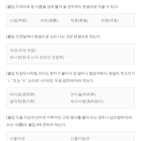
[붙임 2] 외자로 된 이름을 성에 붙여 쓸 경우에도 본음대로 적을 수 있다.
신립(申砬)
최린(崔麟)
채륜(蔡倫)
하륜(河崙)
[붙임 3] 준말에서 본음으로 소리 나는 것은 본음대로 적는다.
국련(국제 연합)
한시련(한국 시각 장애인 연합회)
[붙임 4] 접두사처럼 쓰이는 한자가 붙어서 된 말이나 합성어에서, 뒷말의 첫소리가
‘ㄴ’ 또는 ‘ㄹ’ 소리로 나더라도 두음 법칙에 따라 적는다.
역이용(逆利用)
연이율(年利率)
열역학(熱力學)
해외여행(海外旅行)
[붙임 5] 둘 이상의 단어로 이루어진 고유 명사를 붙여 쓰는 경우나 십진법에 따라
쓰는 수(數)도 붙임 4에 준하여 적는다.
서울여관
신흥이발관