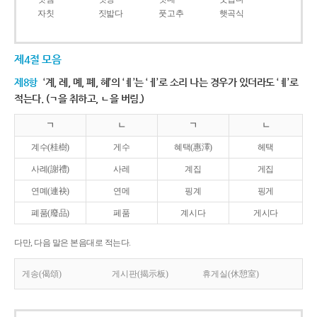
자칫
짓밟다
풋고추
햇곡식
제4절 모음
제8항
‘계, 례, 몌, 폐, 혜’의 ‘ㅖ’는 ‘ㅔ’로 소리 나는 경우가 있더라도 ‘ㅖ’로
적는다. (ㄱ을 취하고, ㄴ을 버림.)
ㄱ
ㄴ
ㄱ
ㄴ
계수(桂樹)
게수
혜택(惠澤)
헤택
사례(謝禮)
사레
계집
게집
연몌(連袂)
연메
핑계
핑게
폐품(廢品)
페품
계시다
게시다
다만, 다음 말은 본음대로 적는다.
게송(偈頌)
게시판(揭示板)
휴게실(休憩室)