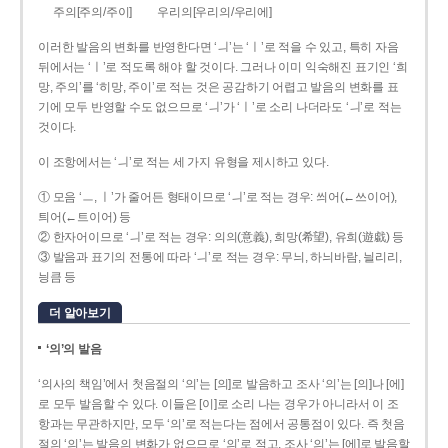
주의[주의/주이]
우리의[우리의/우리에]
이러한 발음의 변화를 반영한다면 ‘ㅢ’는 ‘ㅣ’로 적을 수 있고, 특히 자음
뒤에서는 ‘ㅣ’로 적도록 해야 할 것이다. 그러나 이미 익숙해진 표기인 ‘희
망, 주의’를 ‘히망, 주이’로 적는 것은 공감하기 어렵고 발음의 변화를 표
기에 모두 반영할 수도 없으므로 ‘ㅢ’가 ‘ㅣ’로 소리 나더라도 ‘ㅢ’로 적는
것이다.
이 조항에서는 ‘ㅢ’로 적는 세 가지 유형을 제시하고 있다.
① 모음 ‘ㅡ, ㅣ’가 줄어든 형태이므로 ‘ㅢ’로 적는 경우: 씌어(←쓰이어),
틔어(←트이어) 등
② 한자어이므로 ‘ㅢ’로 적는 경우: 의의(意義), 희망(希望), 유희(遊戱) 등
③ 발음과 표기의 전통에 따라 ‘ㅢ’로 적는 경우: 무늬, 하늬바람, 늴리리,
닁큼 등
더 알아보기
‘의’의 발음
‘의사의 책임’에서 첫음절의 ‘의’는 [의]로 발음하고 조사 ‘의’는 [의]나 [에]
로 모두 발음할 수 있다. 이들은 [이]로 소리 나는 경우가 아니라서 이 조
항과는 무관하지만, 모두 ‘의’로 적는다는 점에서 공통점이 있다. 즉 첫음
절의 ‘의’는 발음의 변화가 없으므로 ‘의’로 적고, 조사 ‘의’는 [에]로 발음할