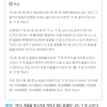
해설
‘계, 례, 몌, 폐, 혜’는 현실에서 [게, 레, 메, 페, 헤]로 발음되는 일이 있다. 그
렇지만 발음이 변화한 것과는 달리 표기는 여전히 ‘ㅖ’로 굳어져 있으므
로 ‘ㅖ’로 적는다.
조항에서 “‘계, 례, 몌, 폐, 혜’의 ‘ㅖ’는 ‘ㅔ’로 소리 나는 경우가 있더라
도”라고 한 것이 ‘례’를 [레]로 발음하는 것을 허용한다는 뜻은 아니다. 표
준 발음법 제5항에서는 [레]로 발음할 수 없다고 명시하고 있기 때문이다.
“소리 나는 경우가 있더라도”는 표준 발음을 제시한 것이 아니라 현실 발
음을 언급한 것이라고 해석해야 한다.
‘계, 몌, 폐, 혜’는 발음의 변화를 따르면 ‘ㅔ’로 적어야 할 것처럼 보인다.
그러나 ‘ㅖ’의 발음이 완전히 사라졌다고 할 수 없고 철자와 발음이 반드
시 일치하는 것도 아니다. 또한 사람들이 여전히 표기를 ‘ㅖ’로 인식하므
로 ‘ㅖ’로 적는다.
다만, 한자 ‘偈, 揭, 憩’는 본음이 [게]이므로 ‘ㅔ’로 적는다. 따라서 ‘게구(偈
句), 게제(偈諦), 게기(揭記), 게방(揭榜), 게양(揭揚), 게재(揭載), 게판(揭
板), 게류(憩流), 게식(憩息), 게휴(憩休)’ 등도 ‘게’로 적는다.
제9항
‘의’나, 자음을 첫소리로 가지고 있는 음절의 ‘ㅢ’는 ‘ㅣ’로 소리 나