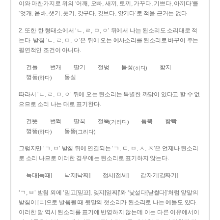
이와 마찬가지로 위의 ‘어깨, 오빠, 새끼, 토끼, 가꾸다, 기쁘다, 아끼다’를
‘엇개, 옵바, 샛기, 톳기, 갓구다, 깃브다, 앗기다’로 적을 근거는 없다.
2. 또한 한 형태소에서 ‘ㄴ, ㄹ, ㅁ, ㅇ’ 뒤에서 나는 된소리도 소리대로 적
는다. 받침 ‘ㄴ, ㄹ, ㅁ, ㅇ’은 뒤에 오는 예사소리를 된소리로 바꾸어 주는
필연적인 조건이 아니다.
건들
번개
딸기
절벙
듬성
함지
(하다)
껑둥
뭉실
(하다)
따라서 ‘ㄴ, ㄹ, ㅁ, ㅇ’ 뒤에 오는 된소리는 특별한 까닭이 있다고 할 수 없
으므로 소리 나는 대로 표기한다.
건뜻
번쩍
딸꾹
절뚝
듬뿍
함빡
(거리다)
껑뚱
뭉뚱
(하다)
(그리다)
그렇지만 ‘ㄱ, ㅂ’ 받침 뒤에 연결되는 ‘ㄱ, ㄷ, ㅂ, ㅅ, ㅈ’은 언제나 된소리
로 소리 나므로 이러한 경우에는 된소리로 표기하지 않는다.
늑대[늑때]
낙지[낙찌]
접시[접씨]
갑자기[갑짜기]
‘ㄱ, ㅂ’ 받침 외에 ‘믿고[믿꼬], 잊지[읻찌]’와 ‘낯설다[낟썰다]’처럼 앞말의
받침이 [ㄷ]으로 발음될 때 뒷말의 첫소리가 된소리로 나는 예들도 있다.
이러한 말 역시 된소리를 표기에 반영하지 않는데 이는 다른 이유에서이