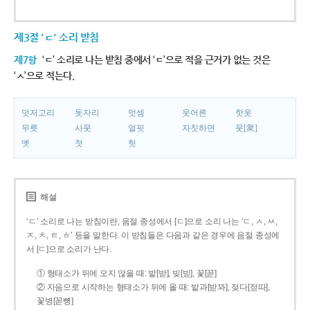
제3절 'ㄷ' 소리 받침
제7항
‘ㄷ’ 소리로 나는 받침 중에서 ‘ㄷ’으로 적을 근거가 없는 것은
‘ㅅ’으로 적는다.
덧저고리
돗자리
엇셈
웃어른
핫옷
무릇
사뭇
얼핏
자칫하면
뭇[衆]
옛
첫
헛
해설
‘ㄷ’ 소리로 나는 받침이란, 음절 종성에서 [ㄷ]으로 소리 나는 ‘ㄷ, ㅅ, ㅆ,
ㅈ, ㅊ, ㅌ, ㅎ’ 등을 말한다. 이 받침들은 다음과 같은 경우에 음절 종성에
서 [ㄷ]으로 소리가 난다.
① 형태소가 뒤에 오지 않을 때: 밭[받], 빚[빋], 꽃[꼳]
② 자음으로 시작하는 형태소가 뒤에 올 때: 밭과[받꽈], 젖다[젇따],
꽃병[꼳뼝]