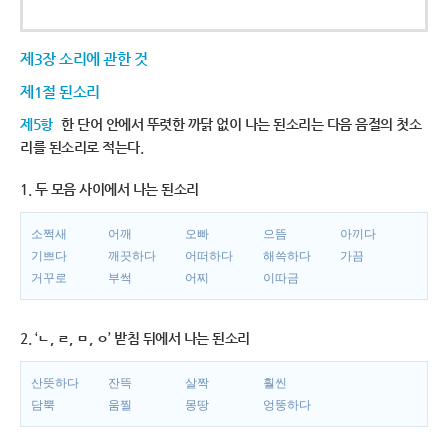
제3장 소리에 관한 것
제1절 된소리
제5항
한 단어 안에서 뚜렷한 까닭 없이 나는 된소리는 다음 음절의 첫소
리를 된소리로 적는다.
1. 두 모음 사이에서 나는 된소리
소쩍새
어깨
오빠
으뜸
아끼다
기쁘다
깨끗하다
어떠하다
해쓱하다
가끔
거꾸로
부썩
어찌
이따금
2. ‘ㄴ, ㄹ, ㅁ, ㅇ’ 받침 뒤에서 나는 된소리
산뜻하다
잔뜩
살짝
훨씬
담뿍
움찔
몽땅
엉뚱하다