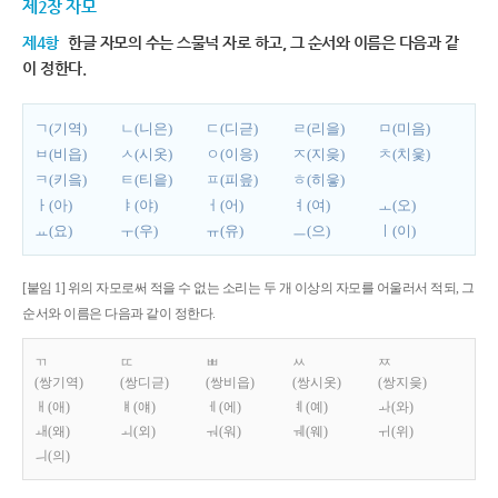
제2장 자모
제4항
한글 자모의 수는 스물넉 자로 하고, 그 순서와 이름은 다음과 같
이 정한다.
ㄱ(기역)
ㄴ(니은)
ㄷ(디귿)
ㄹ(리을)
ㅁ(미음)
ㅂ(비읍)
ㅅ(시옷)
ㅇ(이응)
ㅈ(지읒)
ㅊ(치읓)
ㅋ(키읔)
ㅌ(티읕)
ㅍ(피읖)
ㅎ(히읗)
ㅏ(아)
ㅑ(야)
ㅓ(어)
ㅕ(여)
ㅗ(오)
ㅛ(요)
ㅜ(우)
ㅠ(유)
ㅡ(으)
ㅣ(이)
[붙임 1] 위의 자모로써 적을 수 없는 소리는 두 개 이상의 자모를 어울러서 적되, 그
순서와 이름은 다음과 같이 정한다.
ㄲ
ㄸ
ㅃ
ㅆ
ㅉ
(쌍기역)
(쌍디귿)
(쌍비읍)
(쌍시옷)
(쌍지읒)
ㅐ(애)
ㅒ(얘)
ㅔ(에)
ㅖ(예)
ㅘ(와)
ㅙ(왜)
ㅚ(외)
ㅝ(워)
ㅞ(웨)
ㅟ(위)
ㅢ(의)