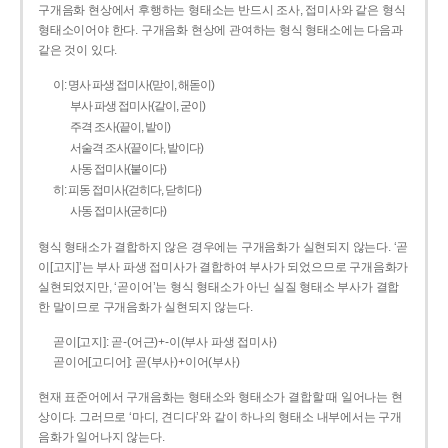
구개음화 현상에서 후행하는 형태소는 반드시 조사, 접미사와 같은 형식
형태소이어야 한다. 구개음화 현상에 관여하는 형식 형태소에는 다음과
같은 것이 있다.
이: 명사 파생 접미사(맏이, 해돋이)
부사 파생 접미사(같이, 굳이)
주격 조사(끝이, 밭이)
서술격 조사(끝이다, 밭이다)
사동 접미사(붙이다)
히: 피동 접미사(걷히다, 닫히다)
사동 접미사(굳히다)
형식 형태소가 결합하지 않은 경우에는 구개음화가 실현되지 않는다. ‘곧
이[고지]’는 부사 파생 접미사가 결합하여 부사가 되었으므로 구개음화가
실현되었지만, ‘곧이어’는 형식 형태소가 아닌 실질 형태소 부사가 결합
한 말이므로 구개음화가 실현되지 않는다.
곧이[고지]: 곧-­(어근)+­-이(부사 파생 접미사)
곧이어[고디어]: 곧(부사)+이어(부사)
현재 표준어에서 구개음화는 형태소와 형태소가 결합할 때 일어나는 현
상이다. 그러므로 ‘마디, 견디다’와 같이 하나의 형태소 내부에서는 구개
음화가 일어나지 않는다.