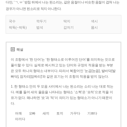
다만, ‘ㄱ, ㅂ’ 받침 뒤에서 나는 된소리는, 같은 음절이나 비슷한 음절이 겹쳐 나는
경우가 아니면 된소리로 적지 아니한다.
국수
깍두기
딱지
색시
싹둑(~싹둑)
법석
갑자기
몹시
해설
이 조항에서 ‘한 단어’는 ‘한 형태소로 이루어진 단어’를 의미하는 것으로
풀이할 수 있다. 실제로 예시하고 있는 단어와 규정의 적용을 받는 부분
은 모두 하나의 형태소 내부이다. 따라서 복합어인 ‘눈곱[눈꼽], 발바닥[발
빠닥], 잠자리[잠짜리]’와 같은 표기는 이 조항의 적용을 받지 않는다.
1. 한 형태소 안의 두 모음 사이에서 나는 된소리는 소리 나는 대로 적는
다. 예를 들어 새의 울음을 나타내는 형태소 ‘소쩍’은 ‘솟적’으로 적을 이
유가 없다. 왜냐하면 ‘솟’과 ‘적’이 의미가 있는 형태소가 아니기 때문이
다.
어깨
오빠
새끼
토끼
가꾸다
기쁘다
아끼다