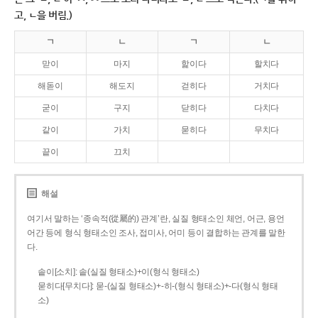
고, ㄴ을 버림.)
ㄱ
ㄴ
ㄱ
ㄴ
맏이
마지
핥이다
할치다
해돋이
해도지
걷히다
거치다
굳이
구지
닫히다
다치다
같이
가치
묻히다
무치다
끝이
끄치
해설
여기서 말하는 ‘종속적(從屬的) 관계’란, 실질 형태소인 체언, 어근, 용언
어간 등에 형식 형태소인 조사, 접미사, 어미 등이 결합하는 관계를 말한
다.
솥이[소치]: 솥(실질 형태소)+이(형식 형태소)
묻히다[무치다]: 묻­-(실질 형태소)+­-히­-(형식 형태소)+-다(형식 형태
소)