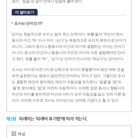
생이’, ‘밥을’과 같이 언제나 앞말에 붙여 쓴다.
더 알아보기
조사는 단어인가?
단어는 독립적으로 쓰이는 말의 최소 단위이다. 예를 들어 ‘먹는다’에서
동사의 어간 ‘먹-­’이나 어미 ‘­-는다’는 독립적으로 쓰이지 못하므로 단어가
아니다. 그래서 동사나 형용사의 어간과 여기에 결합하는 어미는 단어가
아니다. 동사의 어간이나 형용사의 어간은 어미와 서로 결합해야만 단어
가 된다. 예를 들어 ‘먹-’, ‘-는다’는 단어가 아니지만 ‘먹는다’는 단어이다.
조사는 어미와 마찬가지로 단독으로 쓰이지 못할뿐더러 체언 뒤에 연결
되어 실현된다는 점에서 일반적인 단어와는 차이가 있다. 그렇지만 조사
는 결합한 체언과 분리해도 체언이 자립성을 유지한다. ‘밥을’을 ‘밥’과
‘을’로 분리해도 ‘밥’은 여전히 자립적이다. 이러한 점은 동사나 형용사의
어간과 어미를 분리하면 어간과 어미가 모두 자립성을 잃는 것과 다른 점
이다. 이러한 이유로 조사는 어미보다는 단어에 가깝다고 할 수 있다.
제3항
외래어는 ‘외래어 표기법’에 따라 적는다.
해설