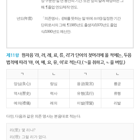
상 구분한 일 년 동안의 기간. 또는 앞의 말에 해당하는 그
해. ¶ 졸업 연도/제작 연도.
년도(年度)
「의존명사」((해를 뜻하는 말 뒤에 쓰여)) 일정한 기간
단위로서의 그해. ¶ 1985년도 출생자/1970년도 졸업
식/1990년도 예산안.
제11항
한자음 ‘랴, 려, 례, 료, 류, 리’가 단어의 첫머리에 올 적에는, 두음
법칙에 따라 ‘야, 여, 예, 요, 유, 이’로 적는다.(ㄱ을 취하고, ㄴ을 버림.)
ㄱ
ㄴ
ㄱ
ㄴ
양심(良心)
량심
용궁(龍宮)
룡궁
역사(歷史)
력사
유행(流行)
류행
예의(禮儀)
례의
이발(理髮)
리발
다만, 다음과 같은 의존 명사는 본음대로 적는다.
리(里): 몇 리냐?
리(理): 그럴 리가 없다.