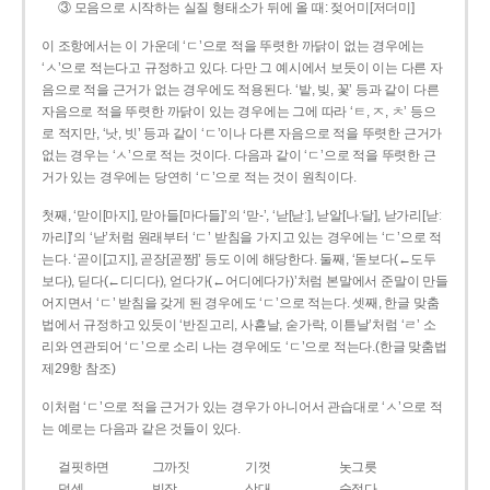
③ 모음으로 시작하는 실질 형태소가 뒤에 올 때: 젖어미[저더미]
이 조항에서는 이 가운데 ‘ㄷ’으로 적을 뚜렷한 까닭이 없는 경우에는
‘ㅅ’으로 적는다고 규정하고 있다. 다만 그 예시에서 보듯이 이는 다른 자
음으로 적을 근거가 없는 경우에도 적용된다. ‘밭, 빚, 꽃’ 등과 같이 다른
자음으로 적을 뚜렷한 까닭이 있는 경우에는 그에 따라 ‘ㅌ, ㅈ, ㅊ’ 등으
로 적지만, ‘낫, 빗’ 등과 같이 ‘ㄷ’이나 다른 자음으로 적을 뚜렷한 근거가
없는 경우는 ‘ㅅ’으로 적는 것이다. 다음과 같이 ‘ㄷ’으로 적을 뚜렷한 근
거가 있는 경우에는 당연히 ‘ㄷ’으로 적는 것이 원칙이다.
첫째, ‘맏이[마지], 맏아들[마다들]’의 ‘맏-’, ‘낟[낟ː], 낟알[나ː달], 낟가리[낟ː
까리]’의 ‘낟’처럼 원래부터 ‘ㄷ’ 받침을 가지고 있는 경우에는 ‘ㄷ’으로 적
는다. ‘곧이[고지], 곧장[곧짱]’ 등도 이에 해당한다. 둘째, ‘돋보다(←도두
보다), 딛다(←디디다), 얻다가(←어디에다가)’처럼 본말에서 준말이 만들
어지면서 ‘ㄷ’ 받침을 갖게 된 경우에도 ‘ㄷ’으로 적는다. 셋째, 한글 맞춤
법에서 규정하고 있듯이 ‘반짇고리, 사흗날, 숟가락, 이튿날’처럼 ‘ㄹ’ 소
리와 연관되어 ‘ㄷ’으로 소리 나는 경우에도 ‘ㄷ’으로 적는다.(한글 맞춤법
제29항 참조)
이처럼 ‘ㄷ’으로 적을 근거가 있는 경우가 아니어서 관습대로 ‘ㅅ’으로 적
는 예로는 다음과 같은 것들이 있다.
걸핏하면
그까짓
기껏
놋그릇
덧셈
빗장
삿대
숫접다