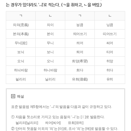
는 경우가 있더라도 ‘ㅢ’로 적는다. (ㄱ을 취하고, ㄴ을 버림.)
ㄱ
ㄴ
ㄱ
ㄴ
의의(意義)
의이
닁큼
닝큼
본의(本義)
본이
띄어쓰기
띠어쓰기
무늬[紋]
무니
씌어
씨어
보늬
보니
틔어
티어
오늬
오니
희망(希望)
히망
하늬바람
하니바람
희다
히다
늴리리
닐리리
유희(遊戱)
유히
해설
표준 발음법 제5항에서는 ‘ㅢ’의 발음을 다음과 같이 규정하고 있다.
① 자음을 첫소리로 가지고 있는 음절의 ‘ㅢ’는 [ㅣ]로 발음한다.
늴리리[닐리리]
씌어[씨어]
유희[유히]
② 단어의 첫음절 이외의 ‘의’는 [이]로, 조사 ‘의’는 [에]로 발음할 수 있다.