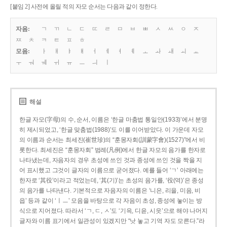
[붙임 2] 사전에 올릴 적의 자모 순서는 다음과 같이 정한다.
자음:
ㄱ
ㄲ
ㄴ
ㄷ
ㄸ
ㄹ
ㅁ
ㅂ
ㅃ
ㅅ
ㅆ
ㅇ
ㅈ
ㅉ
ㅊ
ㅋ
ㅌ
ㅍ
ㅎ
모음:
ㅏ
ㅐ
ㅑ
ㅒ
ㅓ
ㅔ
ㅕ
ㅖ
ㅗ
ㅘ
ㅙ
ㅚ
ㅛ
ㅜ
ㅝ
ㅞ
ㅟ
ㅠ
ㅡ
ㅢ
ㅣ
해설
한글 자모(字母)의 수, 순서, 이름은 ‘한글 마춤법 통일안(1933)’에서 분명
히 제시되었고, ‘한글 맞춤법(1988)’도 이를 이어받았다. 이 가운데 자모
의 이름과 순서는 최세진(崔世珍)의 “훈몽자회(訓蒙字會)(1527)”에서 비
롯한다. 최세진은 “훈몽자회” 범례(凡例)에서 한글 자모의 음가를 한자로
나타냈는데, 자음자의 경우 초성에 쓰인 것과 종성에 쓰인 것을 짝을 지
어 표시했고 그것이 글자의 이름으로 굳어졌다. 예를 들어 ‘ㄱ’ 아래에는
한자로 ‘其役’이라고 적었는데, ‘其(기)’는 초성의 음가를, ‘役(역)’은 종성
의 음가를 나타낸다. 기본적으로 자음자의 이름은 ‘니은, 리을, 미음, 비
읍’ 등과 같이 ‘ㅣㅡ’ 모음을 바탕으로 각 자음이 초성, 종성에 놓이는 방
식으로 지어졌다. 따라서 ‘ㄱ, ㄷ, ㅅ’도 ‘기윽, 디읃, 시읏’으로 해야 나머지
글자와 이름 표기에서 일관성이 있겠지만 “낫 놓고 기역 자도 모른다.”라