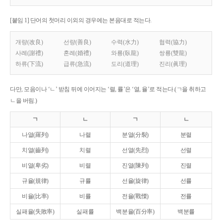
[붙임 1] 단어의 첫머리 이외의 경우에는 본음대로 적는다.
개량(改良)
선량(善良)
수력(水力)
협력(協力)
사례(謝禮)
혼례(婚禮)
와룡(臥龍)
쌍룡(雙龍)
하류(下流)
급류(急流)
도리(道理)
진리(眞理)
다만, 모음이나 ‘ㄴ’ 받침 뒤에 이어지는 ‘렬, 률’은 ‘열, 율’로 적는다.(ㄱ을 취하고
ㄴ을 버림.)
ㄱ
ㄴ
ㄱ
ㄴ
나열(羅列)
나렬
분열(分裂)
분렬
치열(齒列)
치렬
선열(先烈)
선렬
비열(卑劣)
비렬
진열(陳列)
진렬
규율(規律)
규률
선율(旋律)
선률
비율(比率)
비률
전율(戰慄)
전률
실패율(失敗率)
실패률
백분율(百分率)
백분률