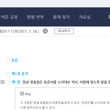
메인콘텐츠 바로가기
어문 규정
항별 연혁
용례 찾기
자료실
비교하기
017-12호(2017. 3. 28.)
본문
제1장 총칙
제1항
한글 맞춤법은 표준어를 소리대로 적되, 어법에 맞도록 함을 
해설
이 조항은 한글 맞춤법의 대원칙을 밝히고 있다. “표준어를 소리대로 적되
다른 원칙이라고 할 수 있다.