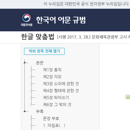
이 누리집은 대한민국 공식 전자정부 누리집입니다.
한글 맞춤법
[시행 2017. 3. 28.] 문화체육관광부 고시 제2
하위 항목 전체 열기
본문
제1장 총칙
제2장 자모
제3장 소리에 관한 것
제4장 형태에 관한 것
제5장 띄어쓰기
북
제6장 그 밖의 것
부록
문장 부호
1. 마침표( . )