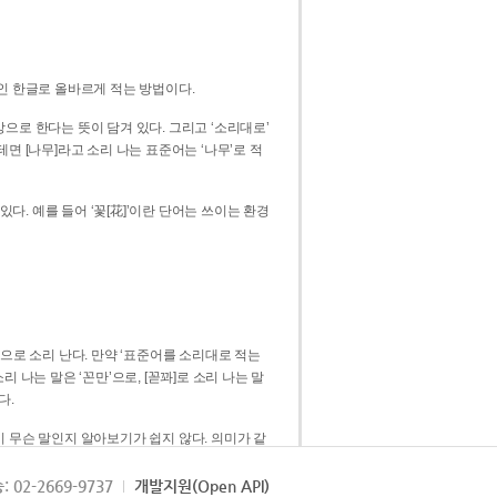
인 한글로 올바르게 적는 방법이다.
으로 한다는 뜻이 담겨 있다. 그리고 ‘소리대로’
. 예를 들어 ‘꽃[花]’이란 단어는 쓰이는 환경
 [꼳]으로 소리 난다. 만약 ‘표준어를 소리대로 적는
다.
 무슨 말인지 알아보기가 쉽지 않다. 의미가 같
쉽다. 즉 ‘꽃, 꼰, 꼳’보다는 ‘꽃’ 하나로 일관
: 02-2669-9737
개발지원(Open API)