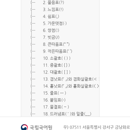
2. 물음표(?)
3. 느낌표(!)
4. 쉼표(,)
5. 가운뎃점(·)
6. 쌍점(:)
7. 빗금(/)
8. 큰따옴표(“ ”)
9. 작은따옴표(‘ ’)
10. 소괄호( ( ) )
11. 중괄호( { } )
12. 대괄호( [ ] )
13. 겹낫표(『 』)와 겹화살괄호(≪ ≫)
14. 홑낫표(「 」)와 홑화살괄호(< >)
15. 줄표( ― )
16. 붙임표(-)
17. 물결표( ~ )
18. 드러냄표( ˙ )와 밑줄(__)
19. 숨김표( O, X )
우) 07511 서울특별시 강서구 금낭화로 
20. 빠짐표( □ )