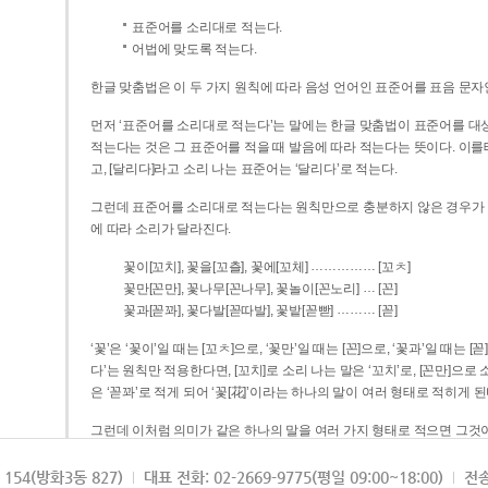
표준어를 소리대로 적는다.
어법에 맞도록 적는다.
한글 맞춤법은 이 두 가지 원칙에 따라 음성 언어인 표준어를 표음 문자
먼저 ‘표준어를 소리대로 적는다’는 말에는 한글 맞춤법이 표준어를 대상
적는다는 것은 그 표준어를 적을 때 발음에 따라 적는다는 뜻이다. 이를테면 [나무]라고 소리 나는 표준어는 ‘나무’로 적
고, [달리다]라고 소리 나는 표준어는 ‘달리다’로 적는다.
그런데 표준어를 소리대로 적는다는 원칙만으로 충분하지 않은 경우가 있다
에 따라 소리가 달라진다.
……………
꽃이[꼬치], 꽃을[꼬츨], 꽃에[꼬체]
[꼬ㅊ]
…
꽃만[꼰만], 꽃나무[꼰나무], 꽃놀이[꼰노리]
[꼰]
………
꽃과[꼳꽈], 꽃다발[꼳따발], 꽃밭[꼳빧]
[꼳]
‘꽃’은 ‘꽃이’일 때는 [꼬ㅊ]으로, ‘꽃만’일 때는 [꼰]으로, ‘꽃과’일 때는
다’는 원칙만 적용한다면, [꼬치]로 소리 나는 말은 ‘꼬치’로, [꼰만]으로 소리 나는 말은 ‘꼰만’으로, [꼳꽈]로 소리 나는 말
은 ‘꼳꽈’로 적게 되어 ‘꽃[花]’이라는 하나의 말이 여러 형태로 적히게 된
그런데 이처럼 의미가 같은 하나의 말을 여러 가지 형태로 적으면 그것이
은 하나의 말은 형태를 하나로 고정하여 일관되게 적어야 의미를 파악하기가 
되게 적는 것이 의미를 파악하는 데 효과적이다.
154(방화3동 827)
대표 전화: 02-2669-9775(평일 09:00~18:00)
전송