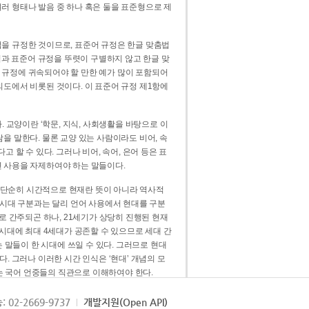
러 형태나 발음 중 하나 혹은 둘을 표준형으로 제
을 규정한 것이므로, 표준어 규정은 한글 맞춤법
법과 표준어 규정을 뚜렷이 구별하지 않고 한글 맞
 규정에 귀속되어야 할 만한 예가 많이 포함되어
의도에서 비롯된 것이다. 이 표준어 규정 제1항에
. 교양이란 ‘학문, 지식, 사회생활을 바탕으로 이
을 말한다. 물론 교양 있는 사람이라도 비어, 속
 할 수 있다. 그러나 비어, 속어, 은어 등은 표
 사용을 자제하여야 하는 말들이다.
’는 단순히 시간적으로 현재란 뜻이 아니라 역사적
 시대 구분과는 달리 언어 사용에서 현대를 구분
로 간주되곤 하나, 21세기가 상당히 진행된 현재
 시대에 최대 4세대가 공존할 수 있으므로 세대 간
는 말들이 한 시대에 쓰일 수 있다. 그러므로 현대
. 그러나 이러한 시간 인식은 ‘현대’ 개념의 모
’는 국어 언중들의 직관으로 이해하여야 한다.
용어적 성격을 가장 크게 드러내 주는 기준이다.
: 02-2669-9737
개발지원(Open API)