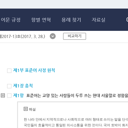
메인콘텐츠 바로가기
어문 규정
항별 연혁
용례 찾기
자료실
비교하기
017-13호(2017. 3. 28.)
제1부 표준어 사정 원칙
제1장 총칙
제1항
표준어는 교양 있는 사람들이 두루 쓰는 현대 서울말로 정함을
해설
한 나라 안에서 지역적으로나 사회적으로 여러 형태로 쓰이는 말을 단수
국민들의 효율적이고 통일된 의사소통을 위한 것이다. 국어 토박이 화자