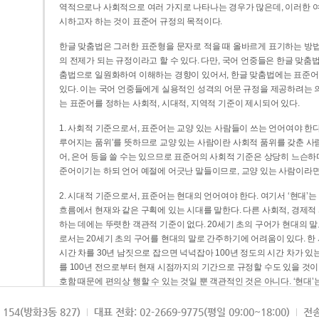
역적으로나 사회적으로 여러 가지로 나타나는 경우가 많은데, 이러한 여
시하고자 하는 것이 표준어 규정의 목적이다.
한글 맞춤법은 그러한 표준형을 문자로 적을 때 올바르게 표기하는 방법
의 전제가 되는 규정이라고 할 수 있다. 다만, 국어 언중들은 한글 맞춤
춤법으로 일원화하여 이해하는 경향이 있어서, 한글 맞춤법에는 표준어
있다. 이는 국어 언중들에게 실용적인 성격의 어문 규정을 제공하려는 
는 표준어를 정하는 사회적, 시대적, 지역적 기준이 제시되어 있다.
1. 사회적 기준으로서, 표준어는 교양 있는 사람들이 쓰는 언어여야 한다
루어지는 품위’를 뜻하므로 교양 있는 사람이란 사회적 품위를 갖춘 사람
어, 은어 등을 쓸 수는 있으므로 표준어의 사회적 기준은 상당히 느슨하다고
준어이기는 하되 언어 예절에 어긋난 말들이므로, 교양 있는 사람이라면
2. 시대적 기준으로서, 표준어는 현대의 언어여야 한다. 여기서 ‘현대
흐름에서 현재와 같은 구획에 있는 시대를 말한다. 다른 사회적, 경제적
하는 데에는 뚜렷한 객관적 기준이 없다. 20세기 초의 구어가 현대의 말
로서는 20세기 초의 구어를 현대의 말로 간주하기에 어려움이 있다. 한
시간 차를 30년 남짓으로 잡으면 넉넉잡아 100년 정도의 시간 차가 있
를 100년 전으로부터 현재 시점까지의 기간으로 규정할 수도 있을 것이다
호함 때문에 편의상 행할 수 있는 것일 뿐 객관적인 것은 아니다. ‘현대
3. 지역적 기준으로서, 표준어는 서울말이어야 한다. 이는 표준어의 공
154(방화3동 827)
대표 전화: 02-2669-9775(평일 09:00~18:00)
전송