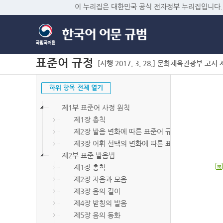
이 누리집은 대한민국 공식 전자정부 누리집입니다.
표준어 규정
[시행 2017. 3. 28.] 문화체육관광부 고시 제2
하위 항목 전체 열기
제1부 표준어 사정 원칙
제1장 총칙
제2장 발음 변화에 따른 표준어 규정
제3장 어휘 선택의 변화에 따른 표준어 규정
제2부 표준 발음법
제1장 총칙
북
제2장 자음과 모음
제3장 음의 길이
제4장 받침의 발음
제5장 음의 동화