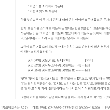
표준어를 소리대로 적는다.
어법에 맞도록 적는다.
한글 맞춤법은 이 두 가지 원칙에 따라 음성 언어인 표준어를 표음 문자
먼저 ‘표준어를 소리대로 적는다’는 말에는 한글 맞춤법이 표준어를 대상
적는다는 것은 그 표준어를 적을 때 발음에 따라 적는다는 뜻이다. 이를테면 [나무]라고 소리 나는 표준어는 ‘나무’로 적
고, [달리다]라고 소리 나는 표준어는 ‘달리다’로 적는다.
그런데 표준어를 소리대로 적는다는 원칙만으로 충분하지 않은 경우가 있다
에 따라 소리가 달라진다.
……………
꽃이[꼬치], 꽃을[꼬츨], 꽃에[꼬체]
[꼬ㅊ]
…
꽃만[꼰만], 꽃나무[꼰나무], 꽃놀이[꼰노리]
[꼰]
………
꽃과[꼳꽈], 꽃다발[꼳따발], 꽃밭[꼳빧]
[꼳]
‘꽃’은 ‘꽃이’일 때는 [꼬ㅊ]으로, ‘꽃만’일 때는 [꼰]으로, ‘꽃과’일 때는
다’는 원칙만 적용한다면, [꼬치]로 소리 나는 말은 ‘꼬치’로, [꼰만]으로 소리 나는 말은 ‘꼰만’으로, [꼳꽈]로 소리 나는 말
은 ‘꼳꽈’로 적게 되어 ‘꽃[花]’이라는 하나의 말이 여러 형태로 적히게 된
그런데 이처럼 의미가 같은 하나의 말을 여러 가지 형태로 적으면 그것이
은 하나의 말은 형태를 하나로 고정하여 일관되게 적어야 의미를 파악하기가 
되게 적는 것이 의미를 파악하는 데 효과적이다.
154(방화3동 827)
대표 전화: 02-2669-9775(평일 09:00~18:00)
전송