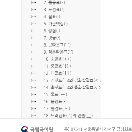
2. 물음표(?)
3. 느낌표(!)
4. 쉼표(,)
5. 가운뎃점(·)
6. 쌍점(:)
7. 빗금(/)
8. 큰따옴표(“ ”)
9. 작은따옴표(‘ ’)
10. 소괄호( ( ) )
11. 중괄호( { } )
12. 대괄호( [ ] )
13. 겹낫표(『 』)와 겹화살괄호(≪ ≫)
14. 홑낫표(「 」)와 홑화살괄호(< >)
15. 줄표( ― )
16. 붙임표(-)
17. 물결표( ~ )
18. 드러냄표( ˙ )와 밑줄(__)
19. 숨김표( O, X )
우) 07511 서울특별시 강서구 금낭화로 
20. 빠짐표( □ )