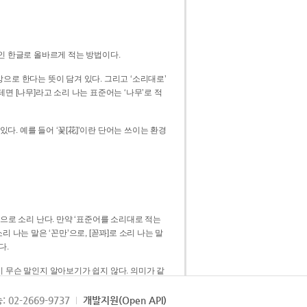
인 한글로 올바르게 적는 방법이다.
으로 한다는 뜻이 담겨 있다. 그리고 ‘소리대로’
. 예를 들어 ‘꽃[花]’이란 단어는 쓰이는 환경
 [꼳]으로 소리 난다. 만약 ‘표준어를 소리대로 적는
다.
 무슨 말인지 알아보기가 쉽지 않다. 의미가 같
쉽다. 즉 ‘꽃, 꼰, 꼳’보다는 ‘꽃’ 하나로 일관
: 02-2669-9737
개발지원(Open API)