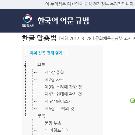
이 누리집은 대한민국 공식 전자정부 누리집입니다.
한글 맞춤법
[시행 2017. 3. 28.] 문화체육관광부 고시 제2
하위 항목 전체 열기
본문
제1장 총칙
제2장 자모
제3장 소리에 관한 것
제4장 형태에 관한 것
제5장 띄어쓰기
북
제6장 그 밖의 것
부록
문장 부호
1. 마침표( . )