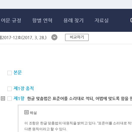
메인콘텐츠 바로가기
어문 규정
항별 연혁
용례 찾기
자료실
비교하기
017-12호(2017. 3. 28.)
본문
제1장 총칙
제1항
한글 맞춤법은 표준어를 소리대로 적되, 어법에 맞도록 함을 
해설
이 조항은 한글 맞춤법의 대원칙을 밝히고 있다. “표준어를 소리대로 적되
다른 원칙이라고 할 수 있다.