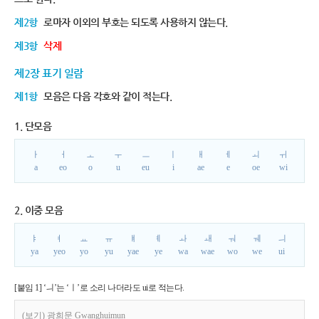
제2항
로마자 이외의 부호는 되도록 사용하지 않는다.
제3항
삭제
제2장 표기 일람
제1항
모음은 다음 각호와 같이 적는다.
1. 단모음
ㅏ
ㅓ
ㅗ
ㅜ
ㅡ
ㅣ
ㅐ
ㅔ
ㅚ
ㅟ
a
eo
o
u
eu
i
ae
e
oe
wi
2. 이중 모음
ㅑ
ㅕ
ㅛ
ㅠ
ㅒ
ㅖ
ㅘ
ㅙ
ㅝ
ㅞ
ㅢ
ya
yeo
yo
yu
yae
ye
wa
wae
wo
we
ui
[붙임 1] ‘ㅢ’는 ‘ㅣ’로 소리 나더라도 ui로 적는다.
(보기) 광희문 Gwanghuimun