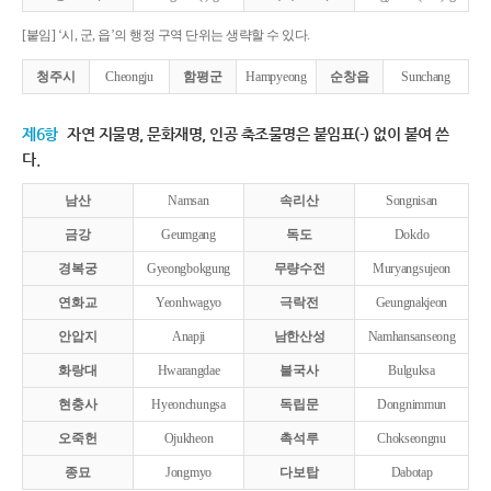
[붙임] ‘시, 군, 읍’의 행정 구역 단위는 생략할 수 있다.
청주시
Cheongju
함평군
Hampyeong
순창읍
Sunchang
제6항
자연 지물명, 문화재명, 인공 축조물명은 붙임표(-) 없이 붙여 쓴
다.
남산
Namsan
속리산
Songnisan
금강
Geumgang
독도
Dokdo
경복궁
Gyeongbokgung
무량수전
Muryangsujeon
연화교
Yeonhwagyo
극락전
Geungnakjeon
안압지
Anapji
남한산성
Namhansanseong
화랑대
Hwarangdae
불국사
Bulguksa
현충사
Hyeonchungsa
독립문
Dongnimmun
오죽헌
Ojukheon
촉석루
Chokseongnu
종묘
Jongmyo
다보탑
Dabotap