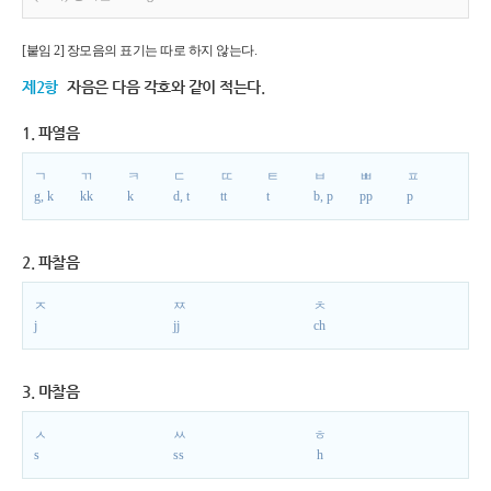
[붙임 2] 장모음의 표기는 따로 하지 않는다.
제2항
자음은 다음 각호와 같이 적는다.
1. 파열음
ㄱ
ㄲ
ㅋ
ㄷ
ㄸ
ㅌ
ㅂ
ㅃ
ㅍ
g, k
kk
k
d, t
tt
t
b, p
pp
p
2. 파찰음
ㅈ
ㅉ
ㅊ
j
jj
ch
3. 마찰음
ㅅ
ㅆ
ㅎ
s
ss
h