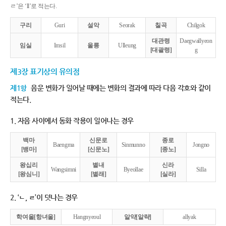
ㄹ’은 ‘ll’로 적는다.
구리
Guri
설악
Seorak
칠곡
Chilgok
대관령
Daegwallyeon
임실
Imsil
울릉
Ulleung
[대괄령]
g
제3장 표기상의 유의점
제1항
음운 변화가 일어날 때에는 변화의 결과에 따라 다음 각호와 같이
적는다.
1. 자음 사이에서 동화 작용이 일어나는 경우
백마
신문로
종로
Baengma
Sinmunno
Jongno
[뱅마]
[신문노]
[종노]
왕십리
별내
신라
Wangsimni
Byeollae
Silla
[왕심니]
[별래]
[실라]
2. ‘ㄴ, ㄹ’이 덧나는 경우
학여울[항녀울]
Hangnyeoul
알약[알략]
allyak