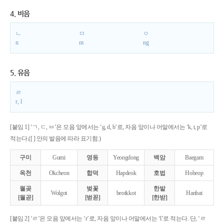
4. 비음
ㄴ
ㅁ
ㅇ
n
m
ng
5. 유음
ㄹ
r, l
[붙임 1] ‘ㄱ, ㄷ, ㅂ’은 모음 앞에서는 ‘g, d, b’로, 자음 앞이나 어말에서는 ‘k, t, p’로
적는다.([ ] 안의 발음에 따라 표기함.)
구미
Gumi
영동
Yeongdong
백암
Baegam
옥천
Okcheon
합덕
Hapdeok
호법
Hobeop
월곶
벚꽃
한밭
Wolgot
beotkkot
Hanbat
[월곧]
[벋꼳]
[한받]
[붙임 2] ‘ㄹ’은 모음 앞에서는 ‘r’로, 자음 앞이나 어말에서는 ‘l’로 적는다. 단, ‘ㄹ