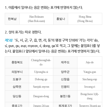
1. 이름에서 일어나는 음운 변화는 표기에 반영하지 않는다.
Han Boknam
Hong Bitna
한복남
홍빛나
(Han Bok-nam)
(Hong Bit-na)
2. 성의 표기는 따로 정한다.
제5항
‘도, 시, 군, 구, 읍, 면, 리, 동’의 행정 구역 단위와 ‘가’는 각각 ‘do,
si, gun, gu, eup, myeon, ri, dong, ga’로 적고, 그 앞에는 붙임표(-)를 넣
는다. 붙임표(-) 앞뒤에서 일어나는 음운 변화는 표기에 반영하지 않는다.
Chungcheongbuk-
충청북도
제주도
Jeju-do
do
의정부시
Uijeongbu-si
양주군
Yangju-gun
도봉구
Dobong-gu
신창읍
Sinchang-eup
삼죽면
Samjuk-myeon
인왕리
Inwang-ri
Bongcheon 1(il)-
당산동
Dangsan-dong
봉천 1동
dong
종로 2가
Jongno 2(i)-ga
퇴계로 3가
Toegyero 3(sam)-ga