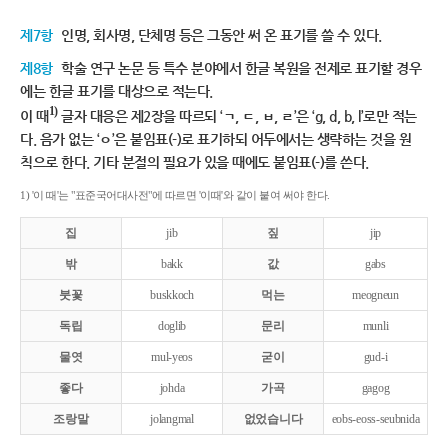
제7항
인명, 회사명, 단체명 등은 그동안 써 온 표기를 쓸 수 있다.
제8항
학술 연구 논문 등 특수 분야에서 한글 복원을 전제로 표기할 경우
에는 한글 표기를 대상으로 적는다.
1)
이 때
글자 대응은 제2장을 따르되 ‘ㄱ, ㄷ, ㅂ, ㄹ’은 ‘g, d, b, l’로만 적는
다. 음가 없는 ‘ㅇ’은 붙임표(-)로 표기하되 어두에서는 생략하는 것을 원
칙으로 한다. 기타 분절의 필요가 있을 때에도 붙임표(-)를 쓴다.
1) '이 때'는 "표준국어대사전"에 따르면 '이때'와 같이 붙여 써야 한다.
집
jib
짚
jip
밖
bakk
값
gabs
붓꽃
buskkoch
먹는
meogneun
독립
doglib
문리
munli
물엿
mul-yeos
굳이
gud-i
좋다
johda
가곡
gagog
조랑말
jolangmal
없었습니다
eobs-eoss-seubnida