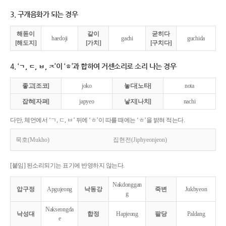
3. 구개음화가 되는 경우
해돋이
같이
굳히다
haedoji
gachi
guchida
[해도지]
[가치]
[구치다]
4. ‘ㄱ, ㄷ, ㅂ, ㅈ’이 ‘ㅎ’과 합하여 거센소리로 소리 나는 경우
좋고[조코]
joko
놓다[노타]
nota
잡혀[자펴]
japyeo
낳지[나치]
nachi
다만, 체언에서 ‘ㄱ, ㄷ, ㅂ’ 뒤에 ‘ㅎ’이 따를 때에는 ‘ㅎ’을 밝혀 적는다.
묵호(Mukho)
집현전(Jiphyeonjeon)
[붙임] 된소리되기는 표기에 반영하지 않는다.
Nakdonggan
압구정
Apgujeong
낙동강
죽변
Jukbyeon
g
Nakseongda
낙성대
합정
Hapjeong
팔당
Paldang
e