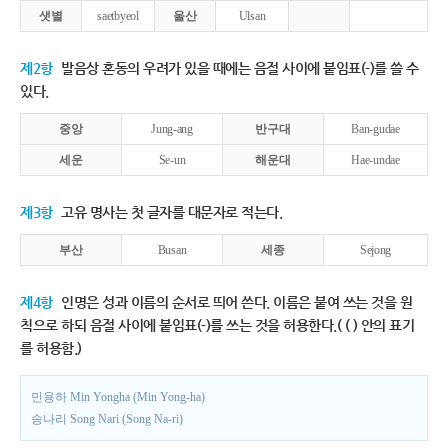
샛별
saetbyeol
울산
Ulsan
제2항
발음상 혼동의 우려가 있을 때에는 음절 사이에 붙임표(-)를 쓸 수
있다.
중앙
Jung-ang
반구대
Ban-gudae
세운
Se-un
해운대
Hae-undae
제3항
고유 명사는 첫 글자를 대문자로 적는다.
부산
Busan
세종
Sejong
제4항
인명은 성과 이름의 순서로 띄어 쓴다. 이름은 붙여 쓰는 것을 원
칙으로 하되 음절 사이에 붙임표(-)를 쓰는 것을 허용한다.( ( ) 안의 표기
를 허용함.)
민용하 Min Yongha (Min Yong-ha)
송나리 Song Nari (Song Na-ri)