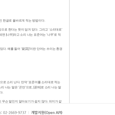
인 한글로 올바르게 적는 방법이다.
으로 한다는 뜻이 담겨 있다. 그리고 ‘소리대로’
. 예를 들어 ‘꽃[花]’이란 단어는 쓰이는 환경
 [꼳]으로 소리 난다. 만약 ‘표준어를 소리대로 적는
다.
 무슨 말인지 알아보기가 쉽지 않다. 의미가 같
쉽다. 즉 ‘꽃, 꼰, 꼳’보다는 ‘꽃’ 하나로 일관
: 02-2669-9737
개발지원(Open API)