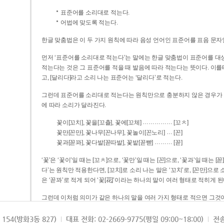
표준어를 소리대로 적는다.
어법에 맞도록 적는다.
한글 맞춤법은 이 두 가지 원칙에 따라 음성 언어인 표준어를 표음 문자
먼저 ‘표준어를 소리대로 적는다’는 말에는 한글 맞춤법이 표준어를 대상
적는다는 것은 그 표준어를 적을 때 발음에 따라 적는다는 뜻이다. 이를테면 [나무]라고 소리 나는 표준어는 ‘나무’로 적
고, [달리다]라고 소리 나는 표준어는 ‘달리다’로 적는다.
그런데 표준어를 소리대로 적는다는 원칙만으로 충분하지 않은 경우가 있다
에 따라 소리가 달라진다.
……………
꽃이[꼬치], 꽃을[꼬츨], 꽃에[꼬체]
[꼬ㅊ]
…
꽃만[꼰만], 꽃나무[꼰나무], 꽃놀이[꼰노리]
[꼰]
………
꽃과[꼳꽈], 꽃다발[꼳따발], 꽃밭[꼳빧]
[꼳]
‘꽃’은 ‘꽃이’일 때는 [꼬ㅊ]으로, ‘꽃만’일 때는 [꼰]으로, ‘꽃과’일 때는
다’는 원칙만 적용한다면, [꼬치]로 소리 나는 말은 ‘꼬치’로, [꼰만]으로 소리 나는 말은 ‘꼰만’으로, [꼳꽈]로 소리 나는 말
은 ‘꼳꽈’로 적게 되어 ‘꽃[花]’이라는 하나의 말이 여러 형태로 적히게 된
그런데 이처럼 의미가 같은 하나의 말을 여러 가지 형태로 적으면 그것이
은 하나의 말은 형태를 하나로 고정하여 일관되게 적어야 의미를 파악하기가 
되게 적는 것이 의미를 파악하는 데 효과적이다.
154(방화3동 827)
대표 전화: 02-2669-9775(평일 09:00~18:00)
전송