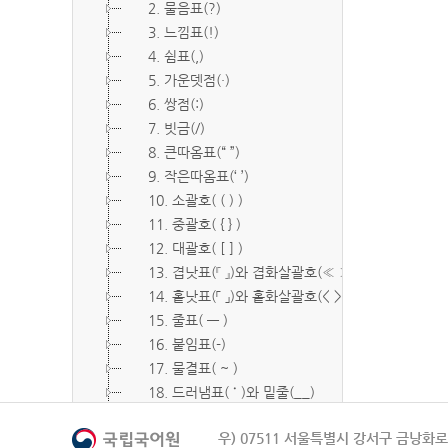
2. 물음표(?)
3. 느낌표(!)
4. 쉼표(,)
5. 가운뎃점(·)
6. 쌍점(:)
7. 빗금(/)
8. 큰따옴표(“ ”)
9. 작은따옴표(‘ ’)
10. 소괄호( ( ) )
11. 중괄호( { } )
12. 대괄호( [ ] )
13. 겹낫표(『 』)와 겹화살괄호(≪ ≫)
14. 홑낫표(「 」)와 홑화살괄호(< >)
15. 줄표( ― )
16. 붙임표(-)
17. 물결표( ~ )
18. 드러냄표( ˙ )와 밑줄(__)
19. 숨김표( O, X )
우) 07511 서울특별시 강서구 금낭화로 
20. 빠짐표( □ )