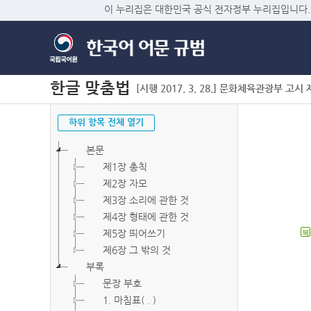
이 누리집은 대한민국 공식 전자정부 누리집입니다.
한글 맞춤법
[시행 2017. 3. 28.] 문화체육관광부 고시 제2
하위 항목 전체 열기
본문
제1장 총칙
제2장 자모
제3장 소리에 관한 것
제4장 형태에 관한 것
제5장 띄어쓰기
북
제6장 그 밖의 것
부록
문장 부호
1. 마침표( . )