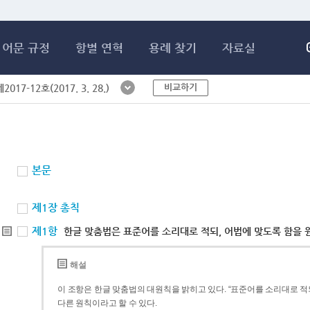
메인콘텐츠 바로가기
어문 규정
항별 연혁
용례 찾기
자료실
비교하기
017-12호(2017. 3. 28.)
본문
제1장 총칙
제1항
한글 맞춤법은 표준어를 소리대로 적되, 어법에 맞도록 함을 
해설
이 조항은 한글 맞춤법의 대원칙을 밝히고 있다. “표준어를 소리대로 적되
다른 원칙이라고 할 수 있다.