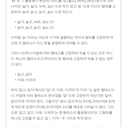
‘늙-’은 그 활용형이 환경에 따라 [늘거], [늘꼬], [늑찌], [능는] 등으로 소리
나지만 ‘늘거, 늘꼬, 늑찌, 능는’으로 적지 않고 ‘늙-’으로 어간의 형태를 고
정하여 ‘늙어, 늙고, 늙지, 늙는’으로 적는다.
늘거, 늘꼬, 늑찌, 능는 (×)
늙어, 늙고, 늙지, 늙는 (○)
이처럼 ‘늙-­’이라는 어간과 거기에 결합하는 어미의 형태를 고정하여 적
으면 각 형태소가 지닌 뜻을 분명하게 파악할 수 있다.
그러나 언제나 어법에 따라 형태소를 고정하여 적을 수 있는 것은 아니
다. 하나의 형태소라고 하더라도 한 형태로 고정하여 적을 수 없는 경우
가 있다.
덥고, 덥지
더워, 더우며
위의 ‘덥고, 덥지’에서의 ‘덥-­’과 ‘더워, 더우며’의 ‘더우-­’는 같은 형태소이
다. 어법에 따라 형태소의 본모양을 ‘덥-­’으로 고정하여 적는다면 ‘덥어,
덥으며’로 적어야 한다. 그렇지만 ‘덥어, 덥으며’는 [더버], [더브며]로 읽히
게 되므로 표준어 [더워], [더우며]의 소리를 제대로 나타낼 수 없다. 그러
므로 ‘덥고, 덥지, 더워, 더우며’는 한 형태소의 활용형이지만 그 형태를
하나로 고정할 수 없고 ‘덥-’, ‘더우-’ 두 가지로 적게 된다.