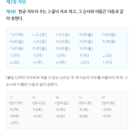
제2장 자모
제4항
한글 자모의 수는 스물넉 자로 하고, 그 순서와 이름은 다음과 같
이 정한다.
ㄱ(기역)
ㄴ(니은)
ㄷ(디귿)
ㄹ(리을)
ㅁ(미음)
ㅂ(비읍)
ㅅ(시옷)
ㅇ(이응)
ㅈ(지읒)
ㅊ(치읓)
ㅋ(키읔)
ㅌ(티읕)
ㅍ(피읖)
ㅎ(히읗)
ㅏ(아)
ㅑ(야)
ㅓ(어)
ㅕ(여)
ㅗ(오)
ㅛ(요)
ㅜ(우)
ㅠ(유)
ㅡ(으)
ㅣ(이)
[붙임 1] 위의 자모로써 적을 수 없는 소리는 두 개 이상의 자모를 어울러서 적되, 그
순서와 이름은 다음과 같이 정한다.
ㄲ
ㄸ
ㅃ
ㅆ
ㅉ
(쌍기역)
(쌍디귿)
(쌍비읍)
(쌍시옷)
(쌍지읒)
ㅐ(애)
ㅒ(얘)
ㅔ(에)
ㅖ(예)
ㅘ(와)
ㅙ(왜)
ㅚ(외)
ㅝ(워)
ㅞ(웨)
ㅟ(위)
ㅢ(의)