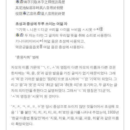
兩字只取本字之釋俚語爲聲
其尼池梨眉非時異八音用於初聲
役隱
乙音邑
凝八音用於終聲
초성과 종성에 두루 쓰이는 여덟 자
ㄱ기역 ㄴ니은 ㄷ디귿 ㄹ리을 ㅁ미음 ㅂ비읍 ㅅ시옷 ㆁ
두 자는 다만 그 글자의 우리말 뜻을 취해 소리로 사용한다.
기니디리미비시
여덟 음은 초성에 사용되고,
역은귿을음읍옷
여덟 음은 종성에 사용된다.
“훈몽자회” 범례
자모의 이름 가운데 ‘ㄱ, ㄷ, ㅅ’의 명칭이 다른 자모의 이름과 다른 것은
한자에는 ‘윽, 읃, 읏’과 같은 발음을 가진 글자가 없기 때문이었다. 그래
서 ‘윽’은 가까운 발음인 ‘役(역)’으로 표시하여 ‘ㄱ’은 ‘기역’이 되었다. 그
리고 ‘읃’과 ‘읏’은 각각 ‘末(귿 말)’과 ‘衣(옷 의)’로 표기하고, 두 글자는 글
자의 의미만을 취한다고 설명하였다. 그래서 ‘ㄷ’의 명칭은 ‘디귿’이,
‘ㅅ’의 명칭은 ‘시옷’이 된 것이다.
‘ㅈ, ㅊ, ㅋ, ㅌ, ㅍ, ㅎ’은 당시 종성으로 쓰이지 않던 것들이어서 초성에 모
음 ‘ㅣ’를 붙인 ‘지, 치, 키, 티, 피, 히’로만 음가를 나타내 주었는데, 1933년
‘한글 마춤법 통일안’에서 ‘지읒, 치읓, 키읔, 티읕, 피읖, 히읗’과 같은 이름
이 확정되었다.