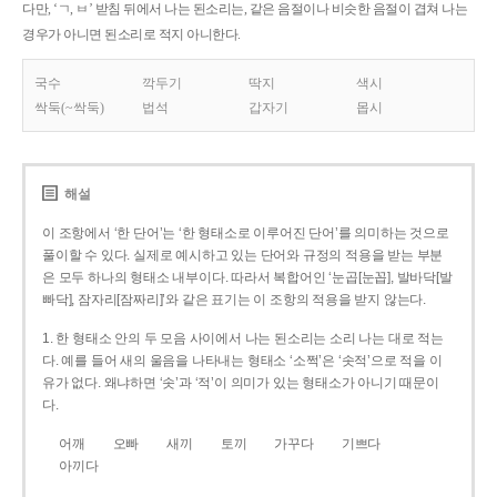
다만, ‘ㄱ, ㅂ’ 받침 뒤에서 나는 된소리는, 같은 음절이나 비슷한 음절이 겹쳐 나는
경우가 아니면 된소리로 적지 아니한다.
국수
깍두기
딱지
색시
싹둑(~싹둑)
법석
갑자기
몹시
해설
이 조항에서 ‘한 단어’는 ‘한 형태소로 이루어진 단어’를 의미하는 것으로
풀이할 수 있다. 실제로 예시하고 있는 단어와 규정의 적용을 받는 부분
은 모두 하나의 형태소 내부이다. 따라서 복합어인 ‘눈곱[눈꼽], 발바닥[발
빠닥], 잠자리[잠짜리]’와 같은 표기는 이 조항의 적용을 받지 않는다.
1. 한 형태소 안의 두 모음 사이에서 나는 된소리는 소리 나는 대로 적는
다. 예를 들어 새의 울음을 나타내는 형태소 ‘소쩍’은 ‘솟적’으로 적을 이
유가 없다. 왜냐하면 ‘솟’과 ‘적’이 의미가 있는 형태소가 아니기 때문이
다.
어깨
오빠
새끼
토끼
가꾸다
기쁘다
아끼다