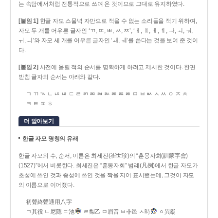
는 속담에서처럼 전통적으로 쓰여 온 것이므로 그대로 유지하였다.
[붙임 1]
한글 자모 스물넉 자만으로 적을 수 없는 소리들을 적기 위하여,
자모 두 개를 어우른 글자인 ‘ㄲ, ㄸ, ㅃ, ㅆ, ㅉ’, ‘ㅐ, ㅒ, ㅔ, ㅖ, ㅘ, ㅚ, ㅝ,
ㅟ, ㅢ’와 자모 세 개를 어우른 글자인 ‘ㅙ, ㅞ’를 쓴다는 것을 보여 준 것이
다.
[붙임 2]
사전에 올릴 적의 순서를 명확하게 하려고 제시한 것이다. 한편
받침 글자의 순서는 아래와 같다.
ㄱ ㄲ ㄳ ㄴ ㄵ ㄶ ㄷ ㄹ ㄺ ㄻ ㄼ ㄽ ㄾ ㄿ ㅀ ㅁ ㅂ ㅄ ㅅ ㅆ ㅇ ㅈ ㅊ
ㅋ ㅌ ㅍ ㅎ
더 알아보기
한글 자모 명칭의 유래
한글 자모의 수, 순서, 이름은 최세진(崔世珍)의 “훈몽자회(訓蒙字會)
(1527)”에서 비롯한다. 최세진은 “훈몽자회” 범례(凡例)에서 한글 자모가
초성에 쓰인 것과 종성에 쓰인 것을 짝을 지어 표시했는데, 그것이 자모
의 이름으로 이어졌다.
初聲終聲通用八字
ㄱ其役 ㄴ尼隱 ㄷ池
ㄹ梨乙 ㅁ眉音 ㅂ非邑 ㅅ時
ㆁ異凝