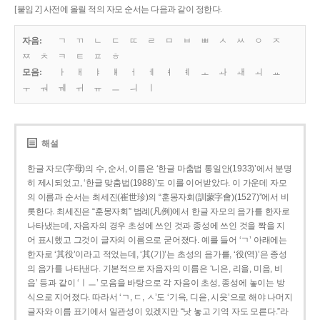
[붙임 2] 사전에 올릴 적의 자모 순서는 다음과 같이 정한다.
자음:
ㄱ
ㄲ
ㄴ
ㄷ
ㄸ
ㄹ
ㅁ
ㅂ
ㅃ
ㅅ
ㅆ
ㅇ
ㅈ
ㅉ
ㅊ
ㅋ
ㅌ
ㅍ
ㅎ
모음:
ㅏ
ㅐ
ㅑ
ㅒ
ㅓ
ㅔ
ㅕ
ㅖ
ㅗ
ㅘ
ㅙ
ㅚ
ㅛ
ㅜ
ㅝ
ㅞ
ㅟ
ㅠ
ㅡ
ㅢ
ㅣ
해설
한글 자모(字母)의 수, 순서, 이름은 ‘한글 마춤법 통일안(1933)’에서 분명
히 제시되었고, ‘한글 맞춤법(1988)’도 이를 이어받았다. 이 가운데 자모
의 이름과 순서는 최세진(崔世珍)의 “훈몽자회(訓蒙字會)(1527)”에서 비
롯한다. 최세진은 “훈몽자회” 범례(凡例)에서 한글 자모의 음가를 한자로
나타냈는데, 자음자의 경우 초성에 쓰인 것과 종성에 쓰인 것을 짝을 지
어 표시했고 그것이 글자의 이름으로 굳어졌다. 예를 들어 ‘ㄱ’ 아래에는
한자로 ‘其役’이라고 적었는데, ‘其(기)’는 초성의 음가를, ‘役(역)’은 종성
의 음가를 나타낸다. 기본적으로 자음자의 이름은 ‘니은, 리을, 미음, 비
읍’ 등과 같이 ‘ㅣㅡ’ 모음을 바탕으로 각 자음이 초성, 종성에 놓이는 방
식으로 지어졌다. 따라서 ‘ㄱ, ㄷ, ㅅ’도 ‘기윽, 디읃, 시읏’으로 해야 나머지
글자와 이름 표기에서 일관성이 있겠지만 “낫 놓고 기역 자도 모른다.”라