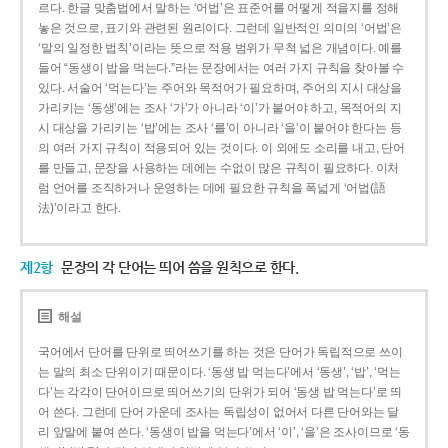
르다. 한글 맞춤법에서 말하는 ‘어법’은 표준어를 어떻게 적을지를 정해
놓은 것으로, 표기와 관련된 원리이다. 그런데 일반적인 의미의 ‘어법’은
‘말의 일정한 법칙’이라는 뜻으로 적용 범위가 무척 넓은 개념이다. 예를
들어 “동생이 밥을 먹는다.”라는 문장에서는 여러 가지 규칙을 찾아볼 수
있다. 서술어 ‘먹는다’는 주어와 목적어가 필요하며, 주어의 지시 대상을
가리키는 ‘동생’에는 조사 ‘가’가 아니라 ‘이’가 붙어야 하고, 목적어의 지
시 대상을 가리키는 ‘밥’에는 조사 ‘를’이 아니라 ‘을’이 붙어야 한다는 등
의 여러 가지 규칙이 적용되어 있는 것이다. 이 외에도 소리를 내고, 단어
를 만들고, 문장을 사용하는 데에는 수없이 많은 규칙이 필요하다. 이처
럼 언어를 조직하거나 운영하는 데에 필요한 규칙을 폭넓게 ‘어법(語
法)’이라고 한다.
제2항
문장의 각 단어는 띄어 씀을 원칙으로 한다.
해설
국어에서 단어를 단위로 띄어쓰기를 하는 것은 단어가 독립적으로 쓰이
는 말의 최소 단위이기 때문이다. ‘동생 밥 먹는다’에서 ‘동생’, ‘밥’, ‘먹는
다’는 각각이 단어이므로 띄어쓰기의 단위가 되어 ‘동생 밥 먹는다’로 띄
어 쓴다. 그런데 단어 가운데 조사는 독립성이 없어서 다른 단어와는 달
리 앞말에 붙여 쓴다. ‘동생이 밥을 먹는다’에서 ‘이’, ‘을’은 조사이므로 ‘동