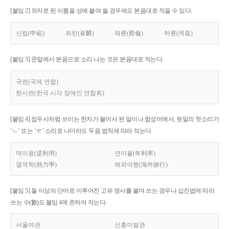
[붙임 2] 외자로 된 이름을 성에 붙여 쓸 경우에도 본음대로 적을 수 있다.
신립(申砬)
최린(崔麟)
채륜(蔡倫)
하륜(河崙)
[붙임 3] 준말에서 본음으로 소리 나는 것은 본음대로 적는다.
국련(국제 연합)
한시련(한국 시각 장애인 연합회)
[붙임 4] 접두사처럼 쓰이는 한자가 붙어서 된 말이나 합성어에서, 뒷말의 첫소리가
‘ㄴ’ 또는 ‘ㄹ’ 소리로 나더라도 두음 법칙에 따라 적는다.
역이용(逆利用)
연이율(年利率)
열역학(熱力學)
해외여행(海外旅行)
[붙임 5] 둘 이상의 단어로 이루어진 고유 명사를 붙여 쓰는 경우나 십진법에 따라
쓰는 수(數)도 붙임 4에 준하여 적는다.
서울여관
신흥이발관