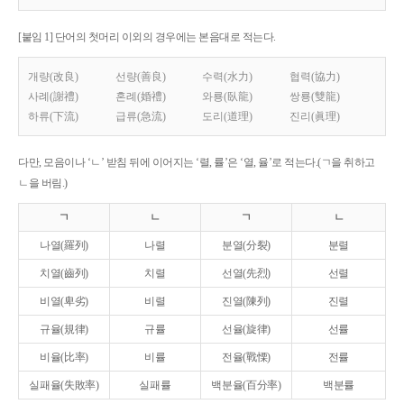
[붙임 1] 단어의 첫머리 이외의 경우에는 본음대로 적는다.
개량(改良)
선량(善良)
수력(水力)
협력(協力)
사례(謝禮)
혼례(婚禮)
와룡(臥龍)
쌍룡(雙龍)
하류(下流)
급류(急流)
도리(道理)
진리(眞理)
다만, 모음이나 ‘ㄴ’ 받침 뒤에 이어지는 ‘렬, 률’은 ‘열, 율’로 적는다.(ㄱ을 취하고
ㄴ을 버림.)
ㄱ
ㄴ
ㄱ
ㄴ
나열(羅列)
나렬
분열(分裂)
분렬
치열(齒列)
치렬
선열(先烈)
선렬
비열(卑劣)
비렬
진열(陳列)
진렬
규율(規律)
규률
선율(旋律)
선률
비율(比率)
비률
전율(戰慄)
전률
실패율(失敗率)
실패률
백분율(百分率)
백분률