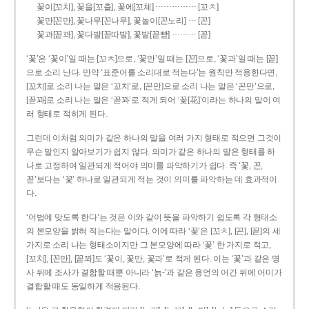
……………
꽃이[꼬치], 꽃을[꼬츨], 꽃에[꼬체]
[꼬ㅊ]
…
꽃만[꼰만], 꽃나무[꼰나무], 꽃놀이[꼰노리]
[꼰]
………
꽃과[꼳꽈], 꽃다발[꼳따발], 꽃밭[꼳빧]
[꼳]
‘꽃’은 ‘꽃이’일 때는 [꼬ㅊ]으로, ‘꽃만’일 때는 [꼰]으로, ‘꽃과’일 때는 [꼳]
으로 소리 난다. 만약 ‘표준어를 소리대로 적는다’는 원칙만 적용한다면,
[꼬치]로 소리 나는 말은 ‘꼬치’로, [꼰만]으로 소리 나는 말은 ‘꼰만’으로,
[꼳꽈]로 소리 나는 말은 ‘꼳꽈’로 적게 되어 ‘꽃[花]’이라는 하나의 말이 여
러 형태로 적히게 된다.
그런데 이처럼 의미가 같은 하나의 말을 여러 가지 형태로 적으면 그것이
무슨 말인지 알아보기가 쉽지 않다. 의미가 같은 하나의 말은 형태를 하
나로 고정하여 일관되게 적어야 의미를 파악하기가 쉽다. 즉 ‘꽃, 꼰,
꼳’보다는 ‘꽃’ 하나로 일관되게 적는 것이 의미를 파악하는 데 효과적이
다.
‘어법에 맞도록 한다’는 것은 이와 같이 뜻을 파악하기 쉽도록 각 형태소
의 본모양을 밝혀 적는다는 말이다. 이에 따라 ‘꽃’은 [꼬ㅊ], [꼰], [꼳]의 세
가지로 소리 나는 형태소이지만 그 본모양에 따라 ‘꽃’ 한 가지로 적고,
[꼬치], [꼰만], [꼳꽈]도 ‘꽃이, 꽃만, 꽃과’로 적게 된다. 이는 ‘꽃’과 같은 명
사 뒤에 조사가 결합할 때뿐 아니라 ‘늙-’과 같은 용언의 어간 뒤에 어미가
결합할 때도 동일하게 적용된다.