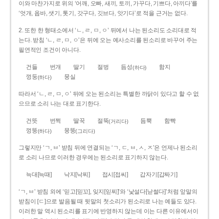
이와 마찬가지로 위의 ‘어깨, 오빠, 새끼, 토끼, 가꾸다, 기쁘다, 아끼다’를
‘엇개, 옵바, 샛기, 톳기, 갓구다, 깃브다, 앗기다’로 적을 근거는 없다.
2. 또한 한 형태소에서 ‘ㄴ, ㄹ, ㅁ, ㅇ’ 뒤에서 나는 된소리도 소리대로 적
는다. 받침 ‘ㄴ, ㄹ, ㅁ, ㅇ’은 뒤에 오는 예사소리를 된소리로 바꾸어 주는
필연적인 조건이 아니다.
건들
번개
딸기
절벙
듬성
함지
(하다)
껑둥
뭉실
(하다)
따라서 ‘ㄴ, ㄹ, ㅁ, ㅇ’ 뒤에 오는 된소리는 특별한 까닭이 있다고 할 수 없
으므로 소리 나는 대로 표기한다.
건뜻
번쩍
딸꾹
절뚝
듬뿍
함빡
(거리다)
껑뚱
뭉뚱
(하다)
(그리다)
그렇지만 ‘ㄱ, ㅂ’ 받침 뒤에 연결되는 ‘ㄱ, ㄷ, ㅂ, ㅅ, ㅈ’은 언제나 된소리
로 소리 나므로 이러한 경우에는 된소리로 표기하지 않는다.
늑대[늑때]
낙지[낙찌]
접시[접씨]
갑자기[갑짜기]
‘ㄱ, ㅂ’ 받침 외에 ‘믿고[믿꼬], 잊지[읻찌]’와 ‘낯설다[낟썰다]’처럼 앞말의
받침이 [ㄷ]으로 발음될 때 뒷말의 첫소리가 된소리로 나는 예들도 있다.
이러한 말 역시 된소리를 표기에 반영하지 않는데 이는 다른 이유에서이