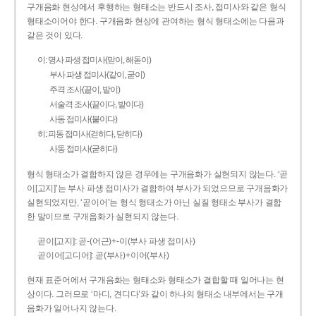
구개음화 현상에서 후행하는 형태소는 반드시 조사, 접미사와 같은 형식
형태소이어야 한다. 구개음화 현상에 관여하는 형식 형태소에는 다음과
같은 것이 있다.
이: 명사 파생 접미사(맏이, 해돋이)
부사 파생 접미사(같이, 굳이)
주격 조사(끝이, 밭이)
서술격 조사(끝이다, 밭이다)
사동 접미사(붙이다)
히: 피동 접미사(걷히다, 닫히다)
사동 접미사(굳히다)
형식 형태소가 결합하지 않은 경우에는 구개음화가 실현되지 않는다. ‘곧
이[고지]’는 부사 파생 접미사가 결합하여 부사가 되었으므로 구개음화가
실현되었지만, ‘곧이어’는 형식 형태소가 아닌 실질 형태소 부사가 결합
한 말이므로 구개음화가 실현되지 않는다.
곧이[고지]: 곧-­(어근)+­-이(부사 파생 접미사)
곧이어[고디어]: 곧(부사)+이어(부사)
현재 표준어에서 구개음화는 형태소와 형태소가 결합할 때 일어나는 현
상이다. 그러므로 ‘마디, 견디다’와 같이 하나의 형태소 내부에서는 구개
음화가 일어나지 않는다.