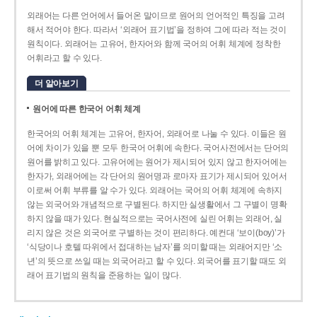
외래어는 다른 언어에서 들어온 말이므로 원어의 언어적인 특징을 고려
해서 적어야 한다. 따라서 ‘외래어 표기법’을 정하여 그에 따라 적는 것이
원칙이다. 외래어는 고유어, 한자어와 함께 국어의 어휘 체계에 정착한
어휘라고 할 수 있다.
더 알아보기
원어에 따른 한국어 어휘 체계
한국어의 어휘 체계는 고유어, 한자어, 외래어로 나눌 수 있다. 이들은 원
어에 차이가 있을 뿐 모두 한국어 어휘에 속한다. 국어사전에서는 단어의
원어를 밝히고 있다. 고유어에는 원어가 제시되어 있지 않고 한자어에는
한자가, 외래어에는 각 단어의 원어명과 로마자 표기가 제시되어 있어서
이로써 어휘 부류를 알 수가 있다. 외래어는 국어의 어휘 체계에 속하지
않는 외국어와 개념적으로 구별된다. 하지만 실생활에서 그 구별이 명확
하지 않을 때가 있다. 현실적으로는 국어사전에 실린 어휘는 외래어, 실
리지 않은 것은 외국어로 구별하는 것이 편리하다. 예컨대 ‘보이(boy)’가
‘식당이나 호텔 따위에서 접대하는 남자’를 의미할 때는 외래어지만 ‘소
년’의 뜻으로 쓰일 때는 외국어라고 할 수 있다. 외국어를 표기할 때도 외
래어 표기법의 원칙을 준용하는 일이 많다.