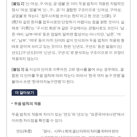
[붙임 2]
‘신-여성, 구-여성, 공-염불’은 이미 두음 법칙이 적용된 자립적인
명사 ‘여성, 염불’에 ‘신-, 구-, 공-’이 결합한 구조이므로 ‘신여성, 구여성,
공염불’로 적는다. ‘접두사처럼 쓰이는 한자’라고 한 것은 ‘신(新), 구
(舊)’와 같은 한자를 접두사로만 단정하기 어렵다는 점을 밝힌 것이다. 실
제로 ‘구(舊)’는 ‘구 시민 회관’과 같은 구성에서는 관형사로도 쓰인다. ‘남
존­-여비, 남부-­여대’ 등은 엄밀히 말하면 합성어는 아니지만, ‘남존’, ‘여
비’, ‘남부’, ‘여대’ 등이 마치 단어와 같이 인식되어 두음 법칙이 적용된 형
태로 굳어져 쓰이고 있는 것이다. 한편 ‘신년도, 구년도’ 등은 발음이 [신
년도], [구ː년도]이며 ‘신년­-도, 구년-­도’로 분석되는 구조이므로 이 규정이
적용되지 않는다.
[붙임 3]
둘 이상의 단어로 이루어진 고유 명사를 붙여 쓰는 경우에도, 결
합된 각 단어를 두음 법칙에 따라 적는다. 따라서 ‘한국 여자 농구 연맹’을
붙여서 쓰면 ‘한국여자농구연맹’이 된다.
더 알아보기
두음 법칙의 적용
두음 법칙의 적용에 차이가 있는 ‘연도’와 ‘년도’는 “표준국어대사전”에서
이러한 차이점을 확인할 수 있다.
연도(年度)
「명사」 사무나 회계 결산 따위의 처리를 위하여 편의