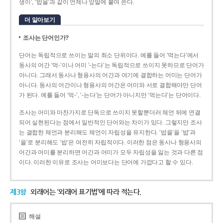
생이’, ‘밥을’과 같이 언제나 앞말에 붙여 쓴다.
더 알아보기
조사는 단어인가?
단어는 독립적으로 쓰이는 말의 최소 단위이다. 예를 들어 ‘먹는다’에서
동사의 어간 ‘먹-­’이나 어미 ‘­-는다’는 독립적으로 쓰이지 못하므로 단어가
아니다. 그래서 동사나 형용사의 어간과 여기에 결합하는 어미는 단어가
아니다. 동사의 어간이나 형용사의 어간은 어미와 서로 결합해야만 단어
가 된다. 예를 들어 ‘먹-’, ‘-는다’는 단어가 아니지만 ‘먹는다’는 단어이다.
조사는 어미와 마찬가지로 단독으로 쓰이지 못할뿐더러 체언 뒤에 연결
되어 실현된다는 점에서 일반적인 단어와는 차이가 있다. 그렇지만 조사
는 결합한 체언과 분리해도 체언이 자립성을 유지한다. ‘밥을’을 ‘밥’과
‘을’로 분리해도 ‘밥’은 여전히 자립적이다. 이러한 점은 동사나 형용사의
어간과 어미를 분리하면 어간과 어미가 모두 자립성을 잃는 것과 다른 점
이다. 이러한 이유로 조사는 어미보다는 단어에 가깝다고 할 수 있다.
제3항
외래어는 ‘외래어 표기법’에 따라 적는다.
해설