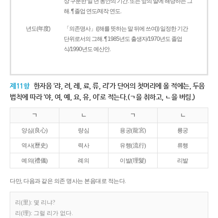
상 구분한 일 년 동안의 기간. 또는 앞의 말에 해당하는 그
해. ¶ 졸업 연도/제작 연도.
년도(年度)
「의존명사」((해를 뜻하는 말 뒤에 쓰여)) 일정한 기간
단위로서의 그해. ¶ 1985년도 출생자/1970년도 졸업
식/1990년도 예산안.
제11항
한자음 ‘랴, 려, 례, 료, 류, 리’가 단어의 첫머리에 올 적에는, 두음
법칙에 따라 ‘야, 여, 예, 요, 유, 이’로 적는다.(ㄱ을 취하고, ㄴ을 버림.)
ㄱ
ㄴ
ㄱ
ㄴ
양심(良心)
량심
용궁(龍宮)
룡궁
역사(歷史)
력사
유행(流行)
류행
예의(禮儀)
례의
이발(理髮)
리발
다만, 다음과 같은 의존 명사는 본음대로 적는다.
리(里): 몇 리냐?
리(理): 그럴 리가 없다.