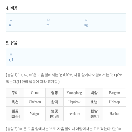
4. 비음
ㄴ
ㅁ
ㅇ
n
m
ng
5. 유음
ㄹ
r, l
[붙임 1] ‘ㄱ, ㄷ, ㅂ’은 모음 앞에서는 ‘g, d, b’로, 자음 앞이나 어말에서는 ‘k, t, p’로
적는다.([ ] 안의 발음에 따라 표기함.)
구미
Gumi
영동
Yeongdong
백암
Baegam
옥천
Okcheon
합덕
Hapdeok
호법
Hobeop
월곶
벚꽃
한밭
Wolgot
beotkkot
Hanbat
[월곧]
[벋꼳]
[한받]
[붙임 2] ‘ㄹ’은 모음 앞에서는 ‘r’로, 자음 앞이나 어말에서는 ‘l’로 적는다. 단, ‘ㄹ