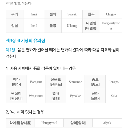
ㄹ’은 ‘ll’로 적는다.
구리
Guri
설악
Seorak
칠곡
Chilgok
대관령
Daegwallyeon
임실
Imsil
울릉
Ulleung
[대괄령]
g
제3장 표기상의 유의점
제1항
음운 변화가 일어날 때에는 변화의 결과에 따라 다음 각호와 같이
적는다.
1. 자음 사이에서 동화 작용이 일어나는 경우
백마
신문로
종로
Baengma
Sinmunno
Jongno
[뱅마]
[신문노]
[종노]
왕십리
별내
신라
Wangsimni
Byeollae
Silla
[왕심니]
[별래]
[실라]
2. ‘ㄴ, ㄹ’이 덧나는 경우
학여울[항녀울]
Hangnyeoul
알약[알략]
allyak