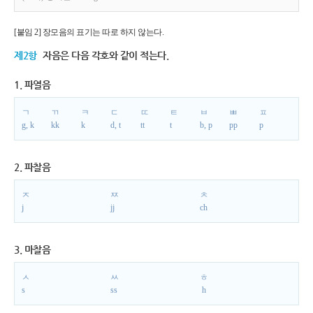
[붙임 2] 장모음의 표기는 따로 하지 않는다.
제2항
자음은 다음 각호와 같이 적는다.
1. 파열음
ㄱ
ㄲ
ㅋ
ㄷ
ㄸ
ㅌ
ㅂ
ㅃ
ㅍ
g, k
kk
k
d, t
tt
t
b, p
pp
p
2. 파찰음
ㅈ
ㅉ
ㅊ
j
jj
ch
3. 마찰음
ㅅ
ㅆ
ㅎ
s
ss
h