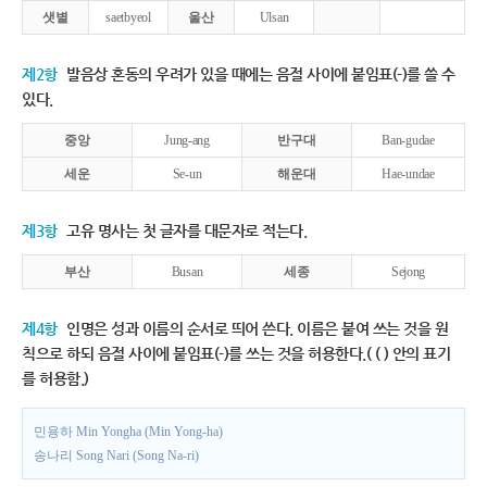
샛별
saetbyeol
울산
Ulsan
제2항
발음상 혼동의 우려가 있을 때에는 음절 사이에 붙임표(-)를 쓸 수
있다.
중앙
Jung-ang
반구대
Ban-gudae
세운
Se-un
해운대
Hae-undae
제3항
고유 명사는 첫 글자를 대문자로 적는다.
부산
Busan
세종
Sejong
제4항
인명은 성과 이름의 순서로 띄어 쓴다. 이름은 붙여 쓰는 것을 원
칙으로 하되 음절 사이에 붙임표(-)를 쓰는 것을 허용한다.( ( ) 안의 표기
를 허용함.)
민용하 Min Yongha (Min Yong-ha)
송나리 Song Nari (Song Na-ri)