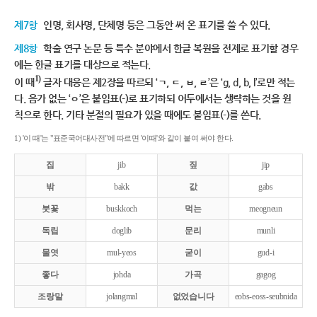
제7항
인명, 회사명, 단체명 등은 그동안 써 온 표기를 쓸 수 있다.
제8항
학술 연구 논문 등 특수 분야에서 한글 복원을 전제로 표기할 경우
에는 한글 표기를 대상으로 적는다.
1)
이 때
글자 대응은 제2장을 따르되 ‘ㄱ, ㄷ, ㅂ, ㄹ’은 ‘g, d, b, l’로만 적는
다. 음가 없는 ‘ㅇ’은 붙임표(-)로 표기하되 어두에서는 생략하는 것을 원
칙으로 한다. 기타 분절의 필요가 있을 때에도 붙임표(-)를 쓴다.
1) '이 때'는 "표준국어대사전"에 따르면 '이때'와 같이 붙여 써야 한다.
집
jib
짚
jip
밖
bakk
값
gabs
붓꽃
buskkoch
먹는
meogneun
독립
doglib
문리
munli
물엿
mul-yeos
굳이
gud-i
좋다
johda
가곡
gagog
조랑말
jolangmal
없었습니다
eobs-eoss-seubnida