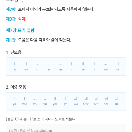
제2항
로마자 이외의 부호는 되도록 사용하지 않는다.
제3항
삭제
제2장 표기 일람
제1항
모음은 다음 각호와 같이 적는다.
1. 단모음
ㅏ
ㅓ
ㅗ
ㅜ
ㅡ
ㅣ
ㅐ
ㅔ
ㅚ
ㅟ
a
eo
o
u
eu
i
ae
e
oe
wi
2. 이중 모음
ㅑ
ㅕ
ㅛ
ㅠ
ㅒ
ㅖ
ㅘ
ㅙ
ㅝ
ㅞ
ㅢ
ya
yeo
yo
yu
yae
ye
wa
wae
wo
we
ui
[붙임 1] ‘ㅢ’는 ‘ㅣ’로 소리 나더라도 ui로 적는다.
(보기) 광희문 Gwanghuimun