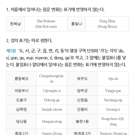
1. 이름에서 일어나는 음운 변화는 표기에 반영하지 않는다.
Han Boknam
Hong Bitna
한복남
홍빛나
(Han Bok-nam)
(Hong Bit-na)
2. 성의 표기는 따로 정한다.
제5항
‘도, 시, 군, 구, 읍, 면, 리, 동’의 행정 구역 단위와 ‘가’는 각각 ‘do,
si, gun, gu, eup, myeon, ri, dong, ga’로 적고, 그 앞에는 붙임표(-)를 넣
는다. 붙임표(-) 앞뒤에서 일어나는 음운 변화는 표기에 반영하지 않는다.
Chungcheongbuk-
충청북도
제주도
Jeju-do
do
의정부시
Uijeongbu-si
양주군
Yangju-gun
도봉구
Dobong-gu
신창읍
Sinchang-eup
삼죽면
Samjuk-myeon
인왕리
Inwang-ri
Bongcheon 1(il)-
당산동
Dangsan-dong
봉천 1동
dong
종로 2가
Jongno 2(i)-ga
퇴계로 3가
Toegyero 3(sam)-ga