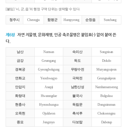
[붙임] ‘시, 군, 읍’의 행정 구역 단위는 생략할 수 있다.
청주시
Cheongju
함평군
Hampyeong
순창읍
Sunchang
제6항
자연 지물명, 문화재명, 인공 축조물명은 붙임표(-) 없이 붙여 쓴
다.
남산
Namsan
속리산
Songnisan
금강
Geumgang
독도
Dokdo
경복궁
Gyeongbokgung
무량수전
Muryangsujeon
연화교
Yeonhwagyo
극락전
Geungnakjeon
안압지
Anapji
남한산성
Namhansanseong
화랑대
Hwarangdae
불국사
Bulguksa
현충사
Hyeonchungsa
독립문
Dongnimmun
오죽헌
Ojukheon
촉석루
Chokseongnu
종묘
Jongmyo
다보탑
Dabotap