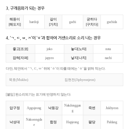
3. 구개음화가 되는 경우
해돋이
같이
굳히다
haedoji
gachi
guchida
[해도지]
[가치]
[구치다]
4. ‘ㄱ, ㄷ, ㅂ, ㅈ’이 ‘ㅎ’과 합하여 거센소리로 소리 나는 경우
좋고[조코]
joko
놓다[노타]
nota
잡혀[자펴]
japyeo
낳지[나치]
nachi
다만, 체언에서 ‘ㄱ, ㄷ, ㅂ’ 뒤에 ‘ㅎ’이 따를 때에는 ‘ㅎ’을 밝혀 적는다.
묵호(Mukho)
집현전(Jiphyeonjeon)
[붙임] 된소리되기는 표기에 반영하지 않는다.
Nakdonggan
압구정
Apgujeong
낙동강
죽변
Jukbyeon
g
Nakseongda
낙성대
합정
Hapjeong
팔당
Paldang
e