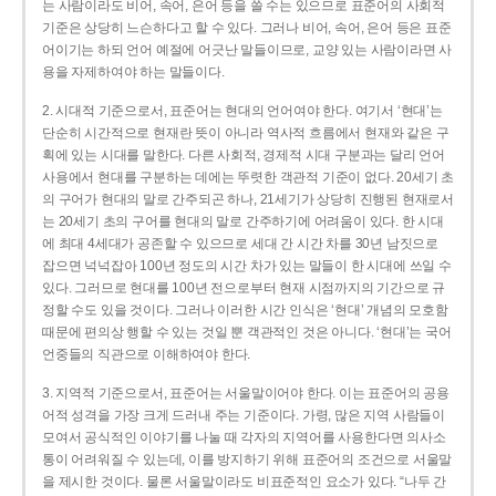
는 사람이라도 비어, 속어, 은어 등을 쓸 수는 있으므로 표준어의 사회적
기준은 상당히 느슨하다고 할 수 있다. 그러나 비어, 속어, 은어 등은 표준
어이기는 하되 언어 예절에 어긋난 말들이므로, 교양 있는 사람이라면 사
용을 자제하여야 하는 말들이다.
2. 시대적 기준으로서, 표준어는 현대의 언어여야 한다. 여기서 ‘현대’는
단순히 시간적으로 현재란 뜻이 아니라 역사적 흐름에서 현재와 같은 구
획에 있는 시대를 말한다. 다른 사회적, 경제적 시대 구분과는 달리 언어
사용에서 현대를 구분하는 데에는 뚜렷한 객관적 기준이 없다. 20세기 초
의 구어가 현대의 말로 간주되곤 하나, 21세기가 상당히 진행된 현재로서
는 20세기 초의 구어를 현대의 말로 간주하기에 어려움이 있다. 한 시대
에 최대 4세대가 공존할 수 있으므로 세대 간 시간 차를 30년 남짓으로
잡으면 넉넉잡아 100년 정도의 시간 차가 있는 말들이 한 시대에 쓰일 수
있다. 그러므로 현대를 100년 전으로부터 현재 시점까지의 기간으로 규
정할 수도 있을 것이다. 그러나 이러한 시간 인식은 ‘현대’ 개념의 모호함
때문에 편의상 행할 수 있는 것일 뿐 객관적인 것은 아니다. ‘현대’는 국어
언중들의 직관으로 이해하여야 한다.
3. 지역적 기준으로서, 표준어는 서울말이어야 한다. 이는 표준어의 공용
어적 성격을 가장 크게 드러내 주는 기준이다. 가령, 많은 지역 사람들이
모여서 공식적인 이야기를 나눌 때 각자의 지역어를 사용한다면 의사소
통이 어려워질 수 있는데, 이를 방지하기 위해 표준어의 조건으로 서울말
을 제시한 것이다. 물론 서울말이라도 비표준적인 요소가 있다. “나두 간