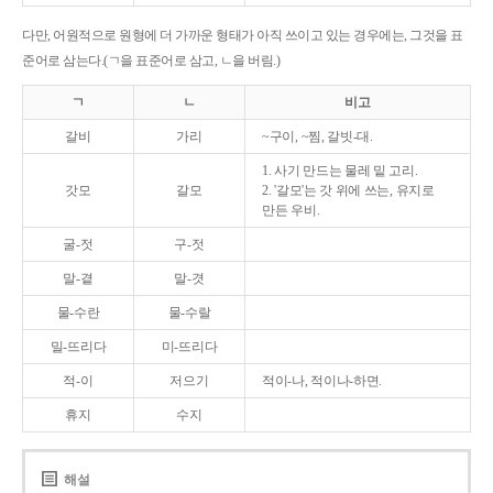
다만, 어원적으로 원형에 더 가까운 형태가 아직 쓰이고 있는 경우에는, 그것을 표
준어로 삼는다.(ㄱ을 표준어로 삼고, ㄴ을 버림.)
ㄱ
ㄴ
비고
갈비
가리
~구이, ~찜, 갈빗-대.
1. 사기 만드는 물레 밑 고리.
갓모
갈모
2. '갈모'는 갓 위에 쓰는, 유지로
만든 우비.
굴-젓
구-젓
말-곁
말-겻
물-수란
물-수랄
밀-뜨리다
미-뜨리다
적-이
저으기
적이-나, 적이나-하면.
휴지
수지
해설