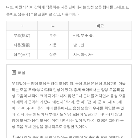
다만, 어원 의식이 강하게 작용하는 다음 단어에서는 양성 모음 형태를 그대로 표
준어로 삼는다.(ㄱ을 표준어로 삼고, ㄴ을 버림.)
ㄱ
ㄴ
비고
부조(扶助)
부주
~금, 부좃-술.
사돈(査頓)
사둔
밭~, 안~.
삼촌(三寸)
삼춘
시~, 외~, 처~.
해설
우리말에는 양성 모음은 양성 모음끼리, 음성 모음은 음성 모음끼리 어울
리는 모음 조화(母音調和) 현상이 있다. 중세 국어에서는 양성 모음과 음
성 모음의 세력이 크게 차이가 나지 않았으나 근대를 거치면서 음성 모음
의 세력이 급격히 커졌다. 예컨대 ‘ 막-아, 좁-아’, ‘접-어, 굽-어, 재-어, 세-
어, 괴-어, 쥐-어’ 등의 어미 활용에서도 음성 모음의 우세를 확인할 수 있
다. 심지어는 한 단어 내부에서도 양성 모음이 일관되게 나타나지 않고
양성 모음과 음성 모음이 섞여 나타나는 일이 많다. 이 조항은 그러한 음
성 모음 우세 현상을 명시적으로 규정한 것이다.
① 종래의 ‘깡총깡총’은 언어 현실을 반영하여 ‘깡충깡충’으로 정했다. 이