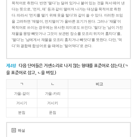
목적어로 취한다. 반면 ‘떨다’는 달려 있거나 붙어 있는 것을 쳐서 떼어 낸
다는 뜻으로, ‘먼지, 재’ 등과 같이 떨어져 나가는 대상을 목적어로 취한
다. 따라서 ‘먼지를 떨기 위해 옷을 털다’와 같이 쓸 수 있다. 이러한 쓰임
을 고려하면 ‘재떨이, 먼지떨이’가 올바른 표기가 된다. 그러나 ‘재물’이
목적어로 쓰이는 경우에는 유사한 의미로도 쓰인다. ‘털다’는 ‘남이 가진
재물을 몽땅 빼앗거나 그것이 보관된 장소를 모조리 뒤지어 훔치다’를,
‘떨다’는 ‘남에게서 재물을 모조리 훔치거나 빼앗다’를 뜻한다. 다만, ‘먹
다’와 결합해 합성어로 쓸 때에는 ‘털어먹다’로 쓴다.
제4항
다음 단어들은 거센소리로 나지 않는 형태를 표준어로 삼는다.(ㄱ
을 표준어로 삼고, ㄴ을 버림.)
ㄱ
ㄴ
비고
가을-갈이
가을-카리
거시기
거시키
분침
푼침
해설