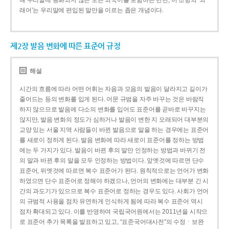
해 우리말에 동화되지 않은 모든 외국어를 포함하는 반면, 이 조항의 ‘외
래어’는 우리말에 편입된 말만을 이르는 좁은 개념이다.
제2장 발음 변화에 따른 표준어 규정
해설
시간의 흐름에 따라 어떤 어휘는 자음과 모음의 발음이 달라지고 길이가
줄어드는 등의 변화를 입게 된다. 어문 규범을 자주 바꾸는 것은 바람직
하지 않으므로 발음에 다소의 변화를 입어도 표준어를 곧바로 바꾸지는
않지만, 발음 변화의 정도가 심하거나 발음이 변한 지 오래되어 대부분의
교양 있는 서울 지역 사람들이 바뀐 발음으로 말을 하는 경우에는 표준어
를 새로이 정하게 된다. 발음 변화에 따라 새로이 표준어를 정하는 방법
에는 두 가지가 있다. 발음이 바뀐 후의 말만 인정하는 방법과 바뀌기 전
의 말과 바뀐 후의 말을 모두 인정하는 방법이다. 앞엣것에 따르면 단수
표준어, 뒤엣것에 따르면 복수 표준어가 된다. 원칙적으로는 언어가 변화
하였으면 단수 표준어로 정해야 하겠으나, 언어의 변화에는 대부분 긴 시
간의 과도기가 있으므로 복수 표준어로 정하는 경우도 있다. 사회가 언어
의 규범적 사용을 점차 유연하게 인식하게 됨에 따라 복수 표준어 역시
점차 확대되고 있다. 이를 반영하여 국립국어원에서는 2011년을 시작으
로 표준어 추가 목록을 발표하고 있고, “표준국어대사전”의 수정ㆍ보완