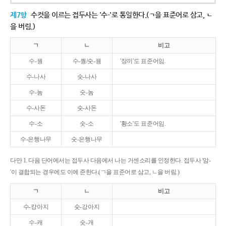
제7항
수컷을 이르는 접두사는 '수-'로 통일한다.(ㄱ을 표준어로 삼고, ㄴ
을 버림.)
ㄱ
ㄴ
비고
수-꿩
수-퀑/숫-꿩
'장끼'도 표준어임.
수-나사
숫-나사
수-놈
숫-놈
수-사돈
숫-사돈
수-소
숫-소
'황소'도 표준어임.
수-은행나무
숫-은행나무
다만 1. 다음 단어에서는 접두사 다음에서 나는 거센소리를 인정한다. 접두사 '암-
'이 결합되는 경우에도 이에 준한다.(ㄱ을 표준어로 삼고, ㄴ을 버림.)
ㄱ
ㄴ
비고
수-캉아지
숫-강아지
수-캐
숫-개