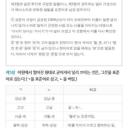
제3항과 같은 취지로 규정한 말들이나, 제3항의 경우와는 달리 거센소리
가 예사소리로 변화한 말들을 표준어로 삼은 경우이다.
① 표준어 규정이 공표된 1988년보다 이미 오래전부터 이름이 얼른 생각
나지 않거나 바로 말하기 곤란한 사람 또는 사물을 가리키는 대명사로
‘거시키’보다는 ‘거시기’가 더 널리 쓰였고 이 조항에서 이를 다시 확인한
것이다.
② ‘푼’은 한자 ‘分’의 고어 발음의 잔재이다. 현대 국어의 ‘할, 푼, 리’나 ‘땡
전 한 푼’ 등에 ‘푼’이 남아 있으나 한자어로 읽을 때에는 ‘분’으로 발음한
다. 따라서 시계의 ‘분침’은 ‘푼침’으로 쓰지 않는다.
제5항
어원에서 멀어진 형태로 굳어져서 널리 쓰이는 것은, 그것을 표준
어로 삼는다.(ㄱ을 표준어로 삼고, ㄴ을 버림.)
ㄱ
ㄴ
비고
강낭-콩
강남-콩
고삿
고샅
겉~, 속~.
사글-세
삭월-세
‘월세’는 표준어임.
울력-성당
위력-성당
떼를 지어서 으르고 협박하는 일.