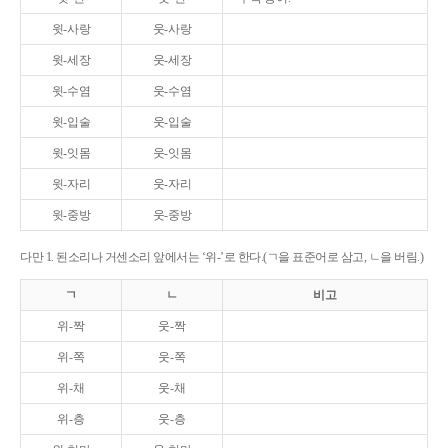
윗-사랑
웃-사랑
윗-세장
웃-세장
윗-수염
웃-수염
윗-입술
웃-입술
윗-잇몸
웃-잇몸
윗-자리
웃-자리
윗-중방
웃-중방
다만 1. 된소리나 거센소리 앞에서는 ‘위-’로 한다.(ㄱ을 표준어로 삼고, ㄴ을 버림.)
ㄱ
ㄴ
비고
위-짝
웃-짝
위-쪽
웃-쪽
위-채
웃-채
위-층
웃-층