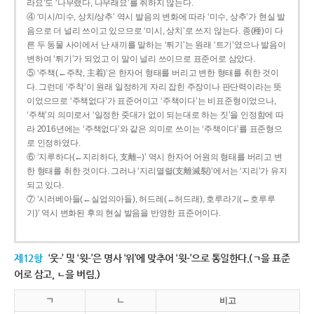
라요’도 ‘나무랬다, 나무래요’를 취하지 않는다.
④ ‘미시/미수, 상치/상추’ 역시 발음의 변화에 따라 ‘미수, 상추’가 현실 발
음으로 더 널리 쓰이고 있으므로 ‘미시, 상치’로 쓰지 않는다. 종(種)이 다
른 두 동물 사이에서 난 새끼를 말하는 ‘튀기’는 원래 ‘트기’였으나 발음이
변하여 ‘튀기’가 되었고 이 말이 널리 쓰이므로 표준어로 삼았다.
⑤ ‘주책(←주착, 主着)’은 한자어 형태를 버리고 변한 형태를 취한 것이
다. 그런데 ‘주착’이 원래 일정하게 자리 잡힌 주장이나 판단력이라는 뜻
이었으므로 ‘주책없다’가 표준어이고 ‘주책이다’는 비표준형이었으나,
‘주책’의 의미로서 ‘일정한 줏대가 없이 되는대로 하는 짓’을 인정함에 따
라 2016년에는 ‘주책없다’와 같은 의미로 쓰이는 ‘주책이다’를 표준형으
로 인정하였다.
⑥ ‘지루하다(←지리하다, 支離--)’ 역시 한자어 어원의 형태를 버리고 변
한 형태를 취한 것이다. 그러나 ‘지리멸렬(支離滅裂)’에서는 ‘지리’가 유지
되고 있다.
⑦ ‘시러베아들(←실업의아들), 허드레(←허드래), 호루라기(←호루루
기)’ 역시 변화된 후의 현실 발음을 반영한 표준어이다.
제12항
‘웃-’ 및 ‘윗-’은 명사 ‘위’에 맞추어 ‘윗-’으로 통일한다.(ㄱ을 표준
어로 삼고, ㄴ을 버림.)
ㄱ
ㄴ
비고