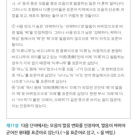
ㅘ, ㅝ’ 등의 원순 모음을 평순 모음으로 발음하는 일은 더 흔히 일어난다.
그러나 이 조항에서 다룬 단어들은 표준어 지역에서도 모음의 단순화 과
정을 겪고, 애초의 형태는 들어 보기 어렵게 된 것들이다.
① 사용 빈도가 높은 ‘괴퍅하다’는 ‘괴팍하다’로 발음이 바뀌었으므로 바
뀐 발음 ‘팍’을 인정하였다. 그러나 사용 빈도가 낮은 ‘강퍅하다, 퍅하다,
퍅성’ 등에서의 ‘퍅’은 ‘팍’으로 발음되지 않으므로 ‘퍅’이 아직도 표준어
형이다.
② ‘미류나무’는 버드나무의 한 종류이므로 ‘미류’는 어원적으로 분명히
버드나무의 의미를 담고 있는 ‘미류(美柳)’인데 이제 ‘미류’라고 발음하는
경우가 거의 없기 때문에 ‘미루나무’를 표준어로 삼았다.
③ ‘여느’도 원래 ‘여늬’였으나 이중 모음 ‘ㅢ’가 단모음 ‘ㅡ’로 변하였으므
로 ‘여느’를 표준어로 삼았다. ‘늬나노’의 ‘늬’도 언어 현실에서 [니]로 소리
나므로 ‘니나노’를 표준어로 삼는다.
④ ‘으례’ 역시 원래 ‘의례(依例)’에서 ‘으례’가 되었던 것인데 ‘례’의 발음
이 ‘레’로 바뀌었으므로 ‘으레’를 표준어로 삼았다. 한편 부사 ‘으레’에 다
시 ‘-이/-히’가 붙은 ‘으레이, 으레히’가 같은 뜻으로 쓰이는 일이 많은데,
이는 인정하지 않는다.
제11항
다음 단어에서는 모음의 발음 변화를 인정하여, 발음이 바뀌어
굳어진 형태를 표준어로 삼는다.(ㄱ을 표준어로 삼고, ㄴ을 버림.)