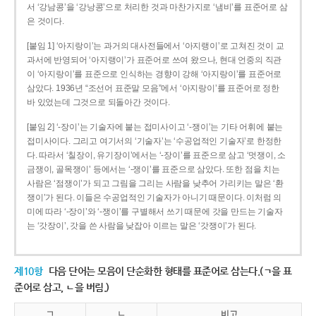
서 ‘강남콩’을 ‘강낭콩’으로 처리한 것과 마찬가지로 ‘냄비’를 표준어로 삼
은 것이다.
[붙임 1] ‘아지랑이’는 과거의 대사전들에서 ‘아지랭이’로 고쳐진 것이 교
과서에 반영되어 ‘아지랭이’가 표준어로 쓰여 왔으나, 현대 언중의 직관
이 ‘아지랑이’를 표준으로 인식하는 경향이 강해 ‘아지랑이’를 표준어로
삼았다. 1936년 “조선어 표준말 모음”에서 ‘아지랑이’를 표준어로 정한
바 있었는데 그것으로 되돌아간 것이다.
[붙임 2] ‘-장이’는 기술자에 붙는 접미사이고 ‘-쟁이’는 기타 어휘에 붙는
접미사이다. 그리고 여기서의 ‘기술자’는 ‘수공업적인 기술자’로 한정한
다. 따라서 ‘칠장이, 유기장이’에서는 ‘-장이’를 표준으로 삼고 ‘멋쟁이, 소
금쟁이, 골목쟁이’ 등에서는 ‘-쟁이’를 표준으로 삼았다. 또한 점을 치는
사람은 ‘점쟁이’가 되고 그림을 그리는 사람을 낮추어 가리키는 말은 ‘환
쟁이’가 된다. 이들은 수공업적인 기술자가 아니기 때문이다. 이처럼 의
미에 따라 ‘-장이’와 ‘-쟁이’를 구별해서 쓰기 때문에 갓을 만드는 기술자
는 ‘갓장이’, 갓을 쓴 사람을 낮잡아 이르는 말은 ‘갓쟁이’가 된다.
제10항
다음 단어는 모음이 단순화한 형태를 표준어로 삼는다.(ㄱ을 표
준어로 삼고, ㄴ을 버림.)
ㄱ
ㄴ
비고