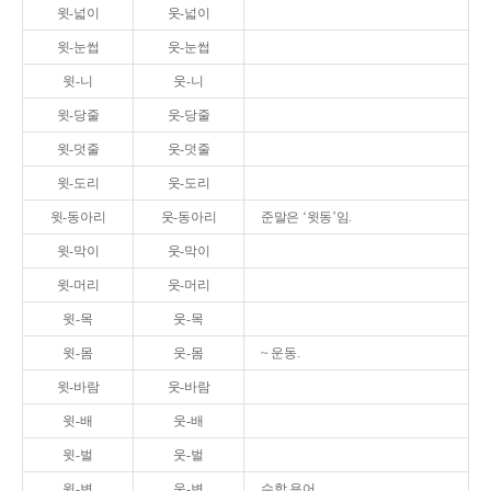
윗-넓이
웃-넓이
윗-눈썹
웃-눈썹
윗-니
웃-니
윗-당줄
웃-당줄
윗-덧줄
웃-덧줄
윗-도리
웃-도리
윗-동아리
웃-동아리
준말은 ‘윗동’임.
윗-막이
웃-막이
윗-머리
웃-머리
윗-목
웃-목
윗-몸
웃-몸
~ 운동.
윗-바람
웃-바람
윗-배
웃-배
윗-벌
웃-벌
윗-변
웃-변
수학 용어.