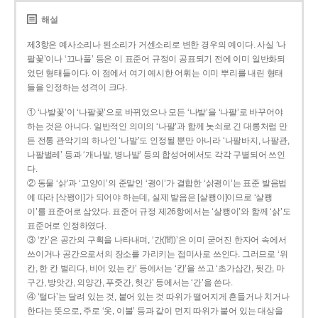
해설
제3항은 예사소리나 된소리가 거센소리로 변한 경우의 예이다. 사실 ‘나
팔꽃’이나 ‘끄나풀’ 등은 이 표준어 규정이 공표되기 전에 이미 일반화되
었던 형태들이다. 이 점에서 여기 예시한 어휘는 이미 뿌리를 내린 형태
들을 인정하는 성격이 크다.
① ‘나발꽃’이 ‘나팔꽃’으로 바뀌었으나 모든 ‘나발’을 ‘나팔’로 바꾸어야
하는 것은 아니다. 일반적인 의미의 ‘나팔’과 함께 놋쇠로 긴 대롱처럼 만
든 전통 관악기의 하나인 ‘나발’도 인정될 뿐만 아니라 ‘나팔바지, 나팔관,
나팔벌레’ 등과 ‘개나발, 병나발’ 등의 합성어에서도 각각 구별되어 쓰인
다.
② 동물 ‘삵’과 ‘고양이’의 준말인 ‘괭이’가 결합한 ‘삵괭이’는 표준 발음법
에 따라 [삭꽹이]가 되어야 하는데, 실제 발음은 [살쾡이]이므로 ‘살쾡
이’를 표준어로 삼았다. 표준어 규정 제26항에서는 ‘살쾡이’와 함께 ‘삵’도
표준어로 인정하였다.
③ ‘칸’은 공간의 구획을 나타내며, ‘간(間)’은 이미 굳어진 한자어 속에서
쓰이거나 공간으로서의 장소를 가리키는 접미사로 쓰인다. 그러므로 ‘위
칸, 한 칸 벌리다, 비어 있는 칸’ 등에서는 ‘칸’을 쓰고 ‘초가삼간, 뒷간, 마
구간, 방앗간, 외양간, 푸줏간, 헛간’ 등에서는 ‘간’을 쓴다.
④ ‘털다’는 달려 있는 것, 붙어 있는 것 따위가 떨어지게 흔들거나 치거나
한다는 뜻으로, 주로 ‘옷, 이불’ 등과 같이 먼지 따위가 붙어 있는 대상을