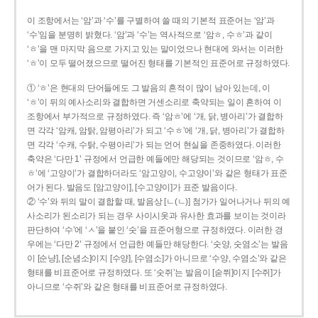
이 조항에서는 ‘암’과 ‘수’를 구별하여 쓸 때의 기본적 표준어는 ‘암’과
‘수’임을 분명히 밝혔다. ‘암’과 ‘수’는 역사적으로 ‘암ㅎ, 수ㅎ’과 같이
‘ㅎ’을 맨 마지막 음으로 가지고 있는 말이었으나 현대에 와서는 이러한
‘ㅎ’이 모두 떨어졌으므로 떨어진 형태를 기본적인 표준어로 규정하였다.
① ‘ㅎ’은 현대의 단어들에도 그 발음의 흔적이 많이 남아 있는데, 이
‘ㅎ’이 뒤의 예사소리와 결합하면 거센소리로 축약되는 일이 흔하여 이
조항에서 부가적으로 규정하였다. 즉 ‘암ㅎ’에 ‘개, 닭, 병아리’가 결합하
면 각각 ‘암캐, 암탉, 암평아리’가 되고 ‘수ㅎ’에 ‘개, 닭, 병아리’가 결합하
면 각각 ‘수캐, 수탉, 수평아리’가 되는 언어 현실을 존중하였다. 이러한
축약은 ‘다만 1’ 규정에서 언급한 예들에만 해당되는 것이므로 ‘암ㅎ, 수
ㅎ’에 ‘고양이’가 결합하더라도 ‘암고양이, 수고양이’와 같은 형태가 표준
어가 된다. 발음도 [암고양이], [수고양이]가 표준 발음이다.
② ‘수’와 뒤의 말이 결합할 때, 발음상 [ㄴ(ㄴ)] 첨가가 일어나거나 뒤의 예
사소리가 된소리가 되는 경우 사이시옷과 유사한 효과를 보이는 것이라
판단하여 ‘수’에 ‘ㅅ’을 붙인 ‘숫’을 표준어형으로 규정하였다. 이러한 경
우에는 ‘다만 2’ 규정에서 언급한 예들만 해당한다. ‘숫양, 숫염소’는 발음
이 [순냥], [순념소]이지 [수양], [수염소]가 아니므로 ‘수양, 수염소’와 같은
형태를 비표준어로 규정하였다. 또 ‘숫쥐’는 발음이 [숟쮜]이지 [수쥐]가
아니므로 ‘수쥐’와 같은 형태를 비표준어로 규정하였다.