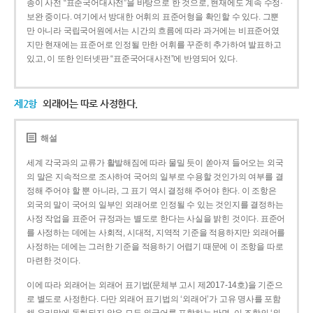
종이 사전 “표준국어대사전”을 바탕으로 한 것으로, 현재에도 계속 수정·
보완 중이다. 여기에서 방대한 어휘의 표준어형을 확인할 수 있다. 그뿐
만 아니라 국립국어원에서는 시간의 흐름에 따라 과거에는 비표준어였
지만 현재에는 표준어로 인정될 만한 어휘를 꾸준히 추가하여 발표하고
있고, 이 또한 인터넷판 “표준국어대사전”에 반영되어 있다.
제2항
외래어는 따로 사정한다.
해설
세계 각국과의 교류가 활발해짐에 따라 물밀 듯이 쏟아져 들어오는 외국
의 말은 지속적으로 조사하여 국어의 일부로 수용할 것인가의 여부를 결
정해 주어야 할 뿐 아니라, 그 표기 역시 결정해 주어야 한다. 이 조항은
외국의 말이 국어의 일부인 외래어로 인정될 수 있는 것인지를 결정하는
사정 작업을 표준어 규정과는 별도로 한다는 사실을 밝힌 것이다. 표준어
를 사정하는 데에는 사회적, 시대적, 지역적 기준을 적용하지만 외래어를
사정하는 데에는 그러한 기준을 적용하기 어렵기 때문에 이 조항을 따로
마련한 것이다.
이에 따라 외래어는 외래어 표기법(문체부 고시 제2017-14호)을 기준으
로 별도로 사정한다. 다만 외래어 표기법의 ‘외래어’가 고유 명사를 포함