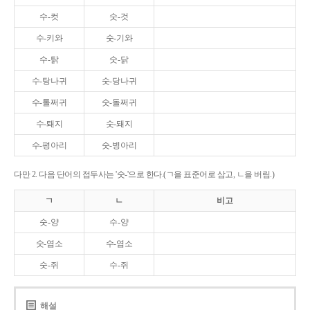
수-컷
숫-것
수-키와
숫-기와
수-탉
숫-닭
수-탕나귀
숫-당나귀
수-톨쩌귀
숫-돌쩌귀
수-퇘지
숫-돼지
수-평아리
숫-병아리
다만 2. 다음 단어의 접두사는 '숫-'으로 한다.(ㄱ을 표준어로 삼고, ㄴ을 버림.)
ㄱ
ㄴ
비고
숫-양
수-양
숫-염소
수-염소
숫-쥐
수-쥐
해설