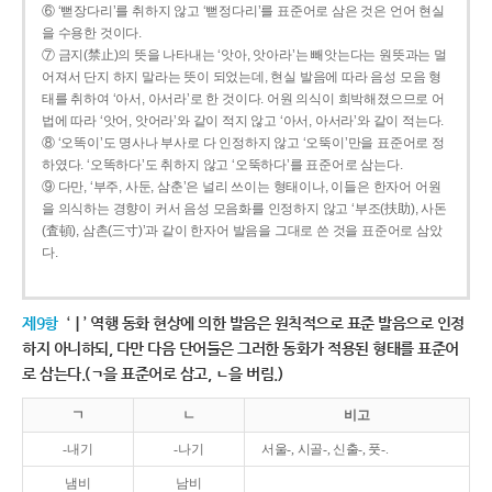
⑥ ‘뻗장다리’를 취하지 않고 ‘뻗정다리’를 표준어로 삼은 것은 언어 현실
을 수용한 것이다.
⑦ 금지(禁止)의 뜻을 나타내는 ‘앗아, 앗아라’는 빼앗는다는 원뜻과는 멀
어져서 단지 하지 말라는 뜻이 되었는데, 현실 발음에 따라 음성 모음 형
태를 취하여 ‘아서, 아서라’로 한 것이다. 어원 의식이 희박해졌으므로 어
법에 따라 ‘앗어, 앗어라’와 같이 적지 않고 ‘아서, 아서라’와 같이 적는다.
⑧ ‘오똑이’도 명사나 부사로 다 인정하지 않고 ‘오뚝이’만을 표준어로 정
하였다. ‘오똑하다’도 취하지 않고 ‘오뚝하다’를 표준어로 삼는다.
⑨ 다만, ‘부주, 사둔, 삼춘’은 널리 쓰이는 형태이나, 이들은 한자어 어원
을 의식하는 경향이 커서 음성 모음화를 인정하지 않고 ‘부조(扶助), 사돈
(査頓), 삼촌(三寸)’과 같이 한자어 발음을 그대로 쓴 것을 표준어로 삼았
다.
제9항
‘ㅣ’ 역행 동화 현상에 의한 발음은 원칙적으로 표준 발음으로 인정
하지 아니하되, 다만 다음 단어들은 그러한 동화가 적용된 형태를 표준어
로 삼는다.(ㄱ을 표준어로 삼고, ㄴ을 버림.)
ㄱ
ㄴ
비고
-내기
-나기
서울-, 시골-, 신출-, 풋-.
냄비
남비