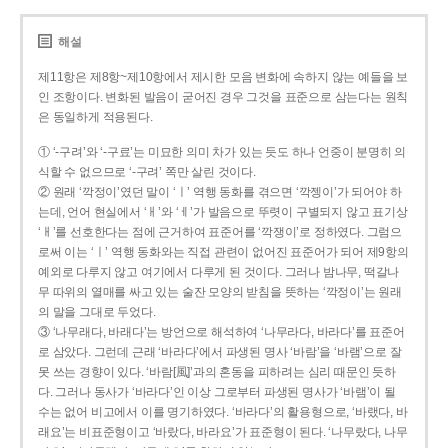
해설
제11항은 제8항~제10항에서 제시한 모음 변화에 속하지 않는 예들을 보
인 조항이다. 변화된 발음이 굳어진 경우 그것을 표준으로 삼는다는 원칙
은 동일하게 적용된다.
① ‘-구려’와 ‘-구료’는 미묘한 의미 차가 있는 듯도 하나 언중이 분명히 의
식할 수 없으므로 ‘-구려’ 쪽만 살린 것이다.
② 원래 ‘깍정이’였던 말이 ‘ㅣ’ 역행 동화를 겪으면 ‘깍젱이’가 되어야 하
는데, 언어 현실에서 ‘ㅐ’와 ‘ㅔ’가 발음으로 뚜렷이 구별되지 않고 표기상
‘ㅐ’를 선호한다는 점에 근거하여 표준어를 ‘깍쟁이’로 정하였다. 그럼으
로써 이는 ‘ㅣ’ 역행 동화와는 직접 관련이 없어진 표준어가 되어 제9항의
예외로 다루지 않고 여기에서 다루게 된 것이다. 그러나 밤나무, 떡갈나
무 따위의 열매를 싸고 있는 술잔 모양의 받침을 뜻하는 ‘깍정이’는 원래
의 말을 그대로 두었다.
③ ‘나무래다, 바래다’는 방언으로 해석하여 ‘나무라다, 바라다’를 표준어
로 삼았다. 그런데 근래 ‘바라다’에서 파생된 명사 ‘바람’을 ‘바램’으로 잘
못 쓰는 경향이 있다. ‘바람[風]’과의 혼동을 피하려는 심리 때문인 듯하
다. 그러나 동사가 ‘바라다’인 이상 그로부터 파생된 명사가 ‘바램’이 될
수는 없어 비고에서 이를 명기하였다. ‘바라다’의 활용형으로, ‘바랬다, 바
래요’는 비표준형이고 ‘바랐다, 바라요’가 표준형이 된다. ‘나무랐다, 나무