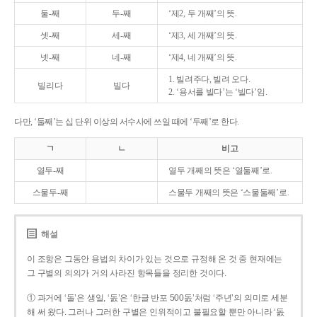
둘-째
두-째
‘제2, 두 개째’의 뜻.
셋-째
세-째
‘제3, 세 개째’의 뜻.
넷-째
네-째
‘제4, 네 개째’의 뜻.
1. 빌려주다, 빌려 오다.
빌리다
빌다
2. ‘용서를 빌다’는 ‘빌다’임.
다만, ‘둘째’는 십 단위 이상의 서수사에 쓰일 때에 ‘두째’로 한다.
ㄱ
ㄴ
비고
열두-째
열두 개째의 뜻은 ‘열둘째’로.
스물두-째
스물두 개째의 뜻은 ‘스물둘째’로.
해설
이 조항은 그동안 용법의 차이가 있는 것으로 규정해 온 것 중 현재에는
그 구별의 의의가 거의 사라진 항목들을 정리한 것이다.
① 과거에 ‘돌’은 생일, ‘돐’은 ‘한글 반포 500돐’처럼 ‘주년’의 의미로 세분
해 써 왔다. 그러나 그러한 구별은 인위적이고 불필요할 뿐만 아니라 ‘돐