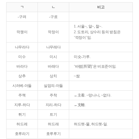
ㄱ
ㄴ
비고
-구려
-구료
1. 서울~, 알~, 찰~.
깍쟁이
깍정이
2. 도토리, 상수리 등의 받침은
‘깍정이’임.
나무라다
나무래다
미수
미시
미숫-가루.
바라다
바래다
‘바램[所望]’은 비표준어임.
상추
상치
~쌈.
시러베-아들
실업의-아들
주책
주착
←主着. ~망나니, ~없다.
지루-하다
지리-하다
←支離.
튀기
트기
허드레
허드래
허드렛-물, 허드렛-일.
호루라기
호루루기