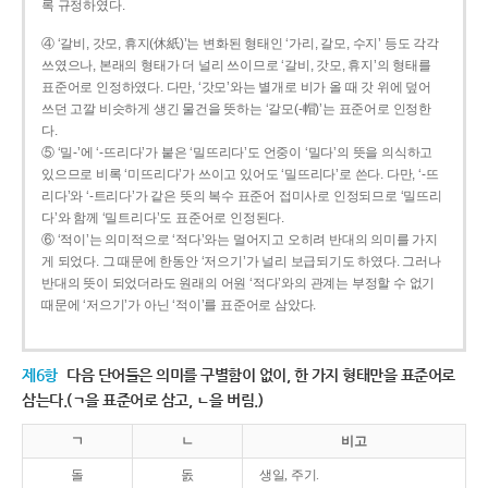
록 규정하였다.
④ ‘갈비, 갓모, 휴지(休紙)’는 변화된 형태인 ‘가리, 갈모, 수지’ 등도 각각
쓰였으나, 본래의 형태가 더 널리 쓰이므로 ‘갈비, 갓모, 휴지’의 형태를
표준어로 인정하였다. 다만, ‘갓모’와는 별개로 비가 올 때 갓 위에 덮어
쓰던 고깔 비슷하게 생긴 물건을 뜻하는 ‘갈모(-帽)’는 표준어로 인정한
다.
⑤ ‘밀-’에 ‘-뜨리다’가 붙은 ‘밀뜨리다’도 언중이 ‘밀다’의 뜻을 의식하고
있으므로 비록 ‘미뜨리다’가 쓰이고 있어도 ‘밀뜨리다’로 쓴다. 다만, ‘-뜨
리다’와 ‘-트리다’가 같은 뜻의 복수 표준어 접미사로 인정되므로 ‘밀뜨리
다’와 함께 ‘밀트리다’도 표준어로 인정된다.
⑥ ‘적이’는 의미적으로 ‘적다’와는 멀어지고 오히려 반대의 의미를 가지
게 되었다. 그 때문에 한동안 ‘저으기’가 널리 보급되기도 하였다. 그러나
반대의 뜻이 되었더라도 원래의 어원 ‘적다’와의 관계는 부정할 수 없기
때문에 ‘저으기’가 아닌 ‘적이’를 표준어로 삼았다.
제6항
다음 단어들은 의미를 구별함이 없이, 한 가지 형태만을 표준어로
삼는다.(ㄱ을 표준어로 삼고, ㄴ을 버림.)
ㄱ
ㄴ
비고
돌
돐
생일, 주기.