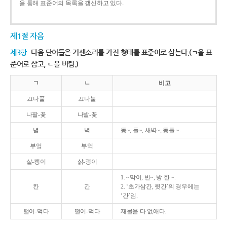
을 통해 표준어의 목록을 갱신하고 있다.
제1절 자음
제3항
다음 단어들은 거센소리를 가진 형태를 표준어로 삼는다.(ㄱ을 표
준어로 삼고, ㄴ을 버림.)
ㄱ
ㄴ
비고
끄나풀
끄나불
나팔-꽃
나발-꽃
녘
녁
동~, 들~, 새벽~, 동틀 ~.
부엌
부억
살-쾡이
삵-괭이
1. ~막이, 빈~, 방 한 ~.
칸
간
2. ‘초가삼간, 윗간’의 경우에는
‘간’임.
털어-먹다
떨어-먹다
재물을 다 없애다.