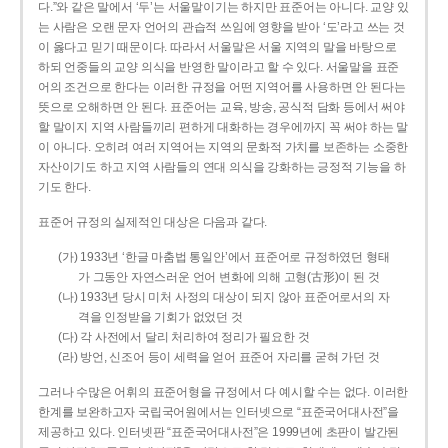
다.”와 같은 말에서 ‘두’는 서울말이기는 하지만 표준어는 아니다. 교양 있
는 사람은 오랜 문자 언어의 관습적 쓰임에 영향을 받아 ‘도’라고 쓰는 것
이 옳다고 믿기 때문이다. 따라서 서울말은 서울 지역의 말을 바탕으로
하되 언중들의 교양 의식을 반영한 말이라고 할 수 있다. 서울말을 표준
어의 조건으로 한다는 이러한 규정을 어떤 지역어를 사용하면 안 된다는
뜻으로 오해하면 안 된다. 표준어는 교육, 방송, 공식적 담화 등에서 써야
할 말이지 지역 사람들끼리 편하게 대화하는 경우에까지 꼭 써야 하는 말
이 아니다. 오히려 여러 지역어는 지역의 문화적 가치를 보존하는 소중한
자산이기도 하고 지역 사람들의 연대 의식을 강화하는 긍정적 기능을 하
기도 한다.
표준어 규정의 실제적인 대상은 다음과 같다.
(가) 1933년 ‘한글 마춤법 통일안’에서 표준어로 규정하였던 형태
가 그동안 자연스러운 언어 변화에 의해 고형(古形)이 된 것
(나) 1933년 당시 미처 사정의 대상이 되지 않아 표준어로서의 자
격을 인정받을 기회가 없었던 것
(다) 각 사전에서 달리 처리하여 정리가 필요한 것
(라) 방언, 신조어 등이 세력을 얻어 표준어 자리를 굳혀 가던 것
그러나 수많은 어휘의 표준어형을 규정에서 다 예시할 수는 없다. 이러한
한계를 보완하고자 국립국어원에서는 인터넷으로 “표준국어대사전”을
제공하고 있다. 인터넷판 “표준국어대사전”은 1999년에 초판이 발간된