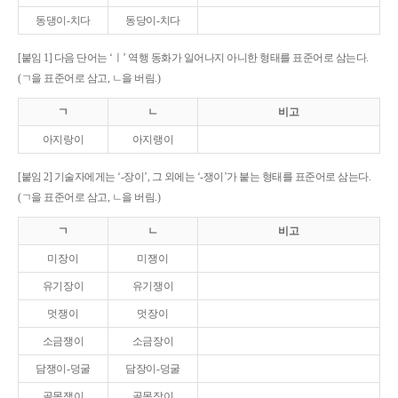
동댕이-치다
동당이-치다
[붙임 1] 다음 단어는 ‘ㅣ’ 역행 동화가 일어나지 아니한 형태를 표준어로 삼는다.
(ㄱ을 표준어로 삼고, ㄴ을 버림.)
ㄱ
ㄴ
비고
아지랑이
아지랭이
[붙임 2] 기술자에게는 ‘-장이’, 그 외에는 ‘-쟁이’가 붙는 형태를 표준어로 삼는다.
(ㄱ을 표준어로 삼고, ㄴ을 버림.)
ㄱ
ㄴ
비고
미장이
미쟁이
유기장이
유기쟁이
멋쟁이
멋장이
소금쟁이
소금장이
담쟁이-덩굴
담장이-덩굴
골목쟁이
골목장이