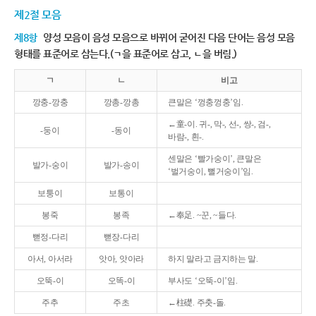
제2절 모음
제8항
양성 모음이 음성 모음으로 바뀌어 굳어진 다음 단어는 음성 모음
형태를 표준어로 삼는다.(ㄱ을 표준어로 삼고, ㄴ을 버림.)
ㄱ
ㄴ
비고
깡충-깡충
깡총-깡총
큰말은 ‘껑충껑충’임.
←童-이. 귀-, 막-, 선-, 쌍-, 검-,
-둥이
-동이
바람-, 흰-.
센말은 ‘빨가숭이’, 큰말은
발가-숭이
발가-송이
‘벌거숭이, 뻘거숭이’임.
보퉁이
보통이
봉죽
봉족
←奉足. ~꾼, ~들다.
뻗정-다리
뻗장-다리
아서, 아서라
앗아, 앗아라
하지 말라고 금지하는 말.
오뚝-이
오똑-이
부사도 ‘오뚝-이’임.
주추
주초
←柱礎. 주춧-돌.