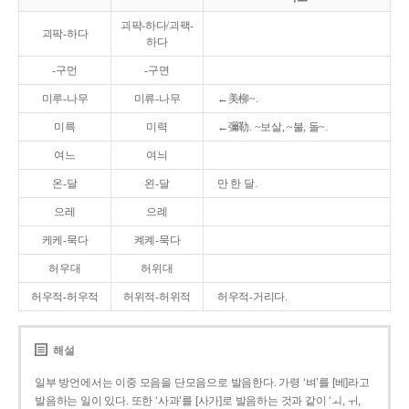
괴퍅-하다/괴팩-
괴팍-하다
하다
-구먼
-구면
미루-나무
미류-나무
←美柳~.
미륵
미력
←彌勒. ~보살, ~불, 돌~.
여느
여늬
온-달
왼-달
만 한 달.
으레
으례
케케-묵다
켸켸-묵다
허우대
허위대
허우적-허우적
허위적-허위적
허우적-거리다.
해설
일부 방언에서는 이중 모음을 단모음으로 발음한다. 가령 ‘벼’를 [베]라고
발음하는 일이 있다. 또한 ‘사과’를 [사가]로 발음하는 것과 같이 ‘ㅚ, ㅟ,