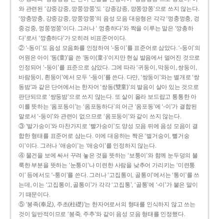
와 관련된 ‘강중강중, 깡쭝깡쭝’도 ‘강종강종, 깡쫑깡쫑’으로 쓰지 않는다.
‘깡충깡충, 강중강중, 깡쭝깡쭝’의 음성 모음 대응형은 각각 ‘껑충껑충, 겅
중겅중, 껑쭝껑쭝’이다. 그러나 ‘ 껑충하다’와 짝을 이루는 말은 ‘깡총하
다’로서 ‘깡충하다’가 오히려 비표준어이다.
② ‘-동이’도 음성 모음화를 인정하여 ‘-둥이’를 표준어로 삼았다. ‘-둥이’의
어원은 아이 ‘동(童)’을 쓴 ‘동이(童-)’이지만 현실 발음에서 멀어진 것으로
인정되어 ‘-둥이’를 표준으로 삼았다. 그에 따라 ‘귀둥이, 막둥이, 쌍둥이,
바람둥이, 흰둥이’에서 모두 ‘-둥이’를 쓴다. 다만, ‘쌍둥이’와는 별개로 ‘쌍
동밤’과 같은 단어에서는 한자어 ‘쌍동(雙童)’의 발음이 살아 있는 것으로
판단되므로 ‘쌍둥밤’으로 쓰지 않는다. 또 살이 올라 보드랍고 통통한 아
이를 뜻하는 ‘옴포동이’는 ‘옴포동하다’의 어근 ‘옴포동’에 ‘-이’가 결합된
말로서 ‘-둥이’와 관련이 없으므로 ‘옴포둥이’와 같이 쓰지 않는다.
③ ‘발가숭이’와 마찬가지로 ‘빨가숭이’도 양성 모음 뒤에 음성 모음이 결
합한 형태를 표준어로 삼는다. 이에 대응하는 짝은 ‘벌거숭이, 뻘거숭
이’이다. 그러나 ‘애송이’는 ‘애숭이’를 인정하지 않는다.
④ 물건을 보에 싸서 꾸려 놓은 것을 뜻하는 ‘보퉁이’와 함께 눈두덩의 불
룩한 부분을 뜻하는 ‘눈퉁이’나 미련한 사람을 낮추어 가리키는 ‘미련퉁
이’ 등에서도 ‘-퉁이’를 쓴다. 그러나 ‘고집통이, 골통이’에서는 ‘통이’를 쓰
는데, 이는 ‘고집통이, 골통이’가 각각 ‘고집통’, ‘골통’에 ‘-이’가 붙은 말이
기 때문이다.
⑤ ‘봉족(奉足), 주초(柱礎)’는 한자어로서의 형태를 인식하지 않고 쓰는
것이 일반적이므로 ‘봉죽, 주추’와 같이 음성 모음 형태를 인정했다.