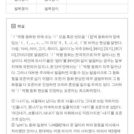
발목쟁이
발목장이
해설
‘ㅣ’ 역행 동화란 뒤에 오는 ‘ㅣ’ 모음 혹은 반모음 ‘ㅣ[j]’에 동화되어 앞에
있는 ‘ㅏ, ㅓ, ㅗ, ㅜ, ㅡ’가 각각 ‘ㅐ, ㅔ, ㅚ, ㅟ, ㅣ’로 바뀌는 현상을 말한다.
가령, ‘아비, 어미, 고기, 죽이다, 끓이다’는 자주 [애비], [에미], [괴기], [쥐기
다], [끼리다]로 발음된다. ‘ㅣ’ 역행 동화는 전국적으로 자주 일어나는 현
상이다. 체언에 조사가 붙은 ‘밥이’를 [배비]와 같이 발음하는 경우는 일부
지역에 국한되어 있으나, 한 단어 안에서는 ‘ㅣ’ 역행 동화가 자주 일어난
다. 그러나 대부분 주의해서 발음하면 피할 수 있는 발음이므로 그 동화
형을 표준어로 삼기 어렵다. 또한 이 동화 현상은 매우 광범위하여 그 동
화형을 다 표준어로 인정하면 오히려 혼란을 일으킬 우려도 있다. 그리하
여 ‘ㅣ’ 역행 동화 현상을 인정하는 표준어는 최소화하였다.
① ‘-나기’는, 서울에서 났다는 뜻의 ‘서울나기’는 그대로 쓰임 직하지만
‘신출나기, 풋나기’는 어색하므로 일률적으로 ‘-내기’를 표준으로 삼았다.
‘여간내기, 보통내기, 새내기’ 등의 어휘에서도 마찬가지로 ‘-내기’를 표준
으로 삼는다.
② ‘남비’는 종래 일본어 ‘나베[鍋]’에서 온 말이라 하여 원형을 의식해서
처리했던 것이나, 현대에는 어원 의식이 거의 사라졌다. 따라서 제5항에