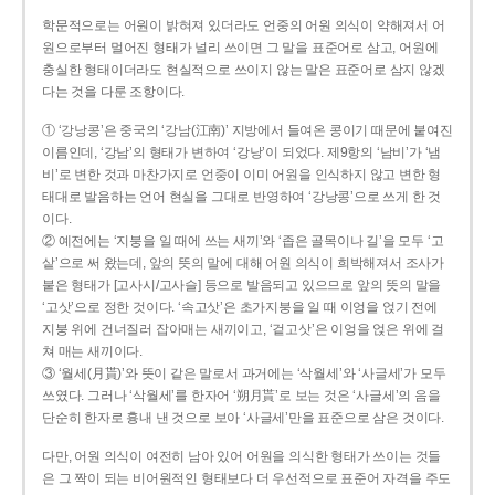
학문적으로는 어원이 밝혀져 있더라도 언중의 어원 의식이 약해져서 어
원으로부터 멀어진 형태가 널리 쓰이면 그 말을 표준어로 삼고, 어원에
충실한 형태이더라도 현실적으로 쓰이지 않는 말은 표준어로 삼지 않겠
다는 것을 다룬 조항이다.
① ‘강낭콩’은 중국의 ‘강남(江南)’ 지방에서 들여온 콩이기 때문에 붙여진
이름인데, ‘강남’의 형태가 변하여 ‘강낭’이 되었다. 제9항의 ‘남비’가 ‘냄
비’로 변한 것과 마찬가지로 언중이 이미 어원을 인식하지 않고 변한 형
태대로 발음하는 언어 현실을 그대로 반영하여 ‘강낭콩’으로 쓰게 한 것
이다.
② 예전에는 ‘지붕을 일 때에 쓰는 새끼’와 ‘좁은 골목이나 길’을 모두 ‘고
샅’으로 써 왔는데, 앞의 뜻의 말에 대해 어원 의식이 희박해져서 조사가
붙은 형태가 [고사시/고사슬] 등으로 발음되고 있으므로 앞의 뜻의 말을
‘고삿’으로 정한 것이다. ‘속고삿’은 초가지붕을 일 때 이엉을 얹기 전에
지붕 위에 건너질러 잡아매는 새끼이고, ‘겉고삿’은 이엉을 얹은 위에 걸
쳐 매는 새끼이다.
③ ‘월세(月貰)’와 뜻이 같은 말로서 과거에는 ‘삭월세’와 ‘사글세’가 모두
쓰였다. 그러나 ‘삭월세’를 한자어 ‘朔月貰’로 보는 것은 ‘사글세’의 음을
단순히 한자로 흉내 낸 것으로 보아 ‘사글세’만을 표준으로 삼은 것이다.
다만, 어원 의식이 여전히 남아 있어 어원을 의식한 형태가 쓰이는 것들
은 그 짝이 되는 비어원적인 형태보다 더 우선적으로 표준어 자격을 주도