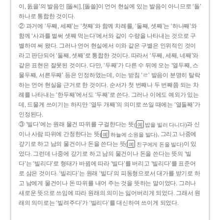
이, 돐을’의 발음인 [돌씨], [돌쓸]이 언어 현실에 있는 발음이 아니므로 ‘돌’
하나로 통합한 것이다.
② 과거에 ‘두째, 세째’는 ‘첫째’와 함께 차례를, ‘둘째, 셋째’는 ‘하나째’와
함께 ‘사과를 벌써 셋째 먹는다’에서와 같이 수량을 나타내는 것으로 구
별하여 써 왔다. 그러나 언어 현실에서 이와 같은 구별은 인위적인 것이
라고 판단되어 ‘둘째, 셋째’로 통합한 것이다. 따라서 ‘두째, 세째, 네째’와
같은 표현은 잘못된 것이다. 다만, ‘두째’가 다른 수 뒤에 오는 ‘열두째, 스
물두째, 서른두째’ 등은 인정하였는데, 이는 받침 ‘ㄹ’ 발음이 분명히 탈락
하는 언어 현실을 근거로 한 것이다. 순서가 첫 번째나 두 번째쯤 되는 차
례를 나타내는 ‘한두째’에서도 ‘두째’로 쓴다. 그러나 이에도 예외가 있는
데, 드물게 쓰이기는 하지만 ‘열두 개째’의 의미로 쓰일 때에는 ‘열둘째’가
인정된다.
③ ‘빌다’에는 원래 물건 따위를 구걸한다는 뜻
과 신
(
밥을 빌러 다니다)
예
이나 사람 따위에 간청한다는 뜻
, 그리고 나중에
(
하늘에 소원을 빌다)
예
갚기로 하고 남의 물건이나 돈을 쓴다는 뜻
이 있
(
친구에게 돈을 빌다)
예
었다. 그런데 나중에 갚기로 하고 남의 물건이나 돈을 쓴다는 뜻의 ‘빌
다’는 ‘빌리다’로 형태가 바뀜에 따라 ‘빌다’를 버리고 ‘빌리다’를 표준어
로 삼은 것이다. ‘빌리다’는 원래 ‘빌다’의 피동형으로서 대가를 받기로 하
고 남에게 물건이나 돈 따위를 내어 주는 것을 뜻하는 말이었다. 그러나
새로운 뜻으로 쓰임에 따라 원래의 의미는 잃어버리게 되었다. 그래서 원
래의 의미로는 ‘빌려주다’가 ‘빌리다’를 대신하여 쓰이게 되었다.