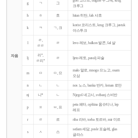
gost 고스트, dugme 두그메, krug
g
ㄱ
그
크루그
h
ㅎ
흐
hitan 히탄, šah 샤흐
korist 코리스트, krug 크루그, jastuk
k
ㅋ
ㄱ, 크
야스투크
ㄹ,
l
ㄹ
levo 레보, balkon 발콘, šal 샬
ㄹㄹ
리*,
자음
lj
ㄹ
ljeto 레토, pasulj 파술
ㄹ리*
malo 말로, mnogo 므노고, osam
m
ㅁ
ㅁ, 므
오삼
n
ㄴ
ㄴ
nos 노스, banka 반카, loman 로만
nj
니*
ㄴ
Njegoš 녜고시, svibanj 스비반
peta 페타, opština 옵슈티나, lep
p
ㅍ
ㅂ, 프
레프
r
ㄹ
르
riba 리바, torba 토르바, mir 미르
sedam 세담, posle 포슬레, glas
s
ㅅ
스
글라스