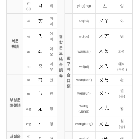
yu
위
ying
(ing)
잉
(u)
아
ai
wa
(ua)
와
이
에
ei
wo
(uo)
워
결
이
복운
합
複韻
운
아
ao
wai
(uai)
와이
모
오
합
結
어
구
웨이
合
ou
wei
(ui)
우
류
(우이)
韻
合
母
an
안
wan
(uan)
완
口
類
원
en
언
wen
(un)
(운)
부성운
附聲韻
wang
ang
앙
왕
(uang)
웡
eng
엉
weng
(ong)
(웅)
권설운
er