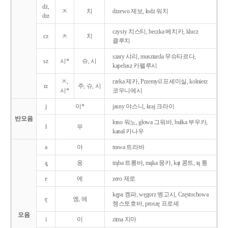
dż,
ㅈ
치
drzewo 제보, łodż 워치
drz
czysty 치스티, beczka 베치카, klucz
cz
ㅊ
치
클루치
szary 샤리, musztarda 무슈타르다,
sz
시*
슈, 시
kapelusz 카펠루시
ㅈ,
rzeka 제카, Przemyśl 프셰미실, kołnierz
rz
주, 슈, 시
시*
코우니에시
j
이*
jasny 야스니, kraj 크라이
반모음
łono 워노, głowa 그워바, bułka 부우카,
ł
우
kanał 카나우
a
아
trawa 트라바
ą̨
옹
trąba 트롱바, mąka 몽카, kąt 콩트, tą 통
e
에
zero 제로
kępa 켕파, węgorz 벵고시, Częstochowa
ę
엥, 에
쳉스토호바, proszę 프로셰
모음
i
이
zima 지마