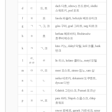
dach 다흐, zdrowy 즈드로비, słodki
d
ㄷ
드, 트
스워트키, pod 포트
f
ㅍ
프
fasola 파솔라, befsztyk 베프슈티크
g
ㄱ
ㄱ, 그, 크
góra 구라, grad 그라트, targ 타르크
herbata 헤르바타, Hrubieszów
h
ㅎ
흐
흐루비에슈프
kino 키노, daktyl 닥틸, król 크룰, bank
k
ㅋ
ㄱ, 크
반크
ㄹ,
l
ㄹ
lis 리스, kolano 콜라노, motyl 모틸
ㄹㄹ
m
ㅁ
ㅁ, 므
most 모스트, zimno 짐노, sam 삼
nerka 네르카, dokument 도쿠멘트,
n
ㄴ
ㄴ
dywan 디반
ń
ㅡ
ㄴ
Gdańsk 그단스크, Poznań 포즈난
para 파라, Słupsk 스웁스크, chłop
p
ㅍ
ㅂ, 프
흐워프
rower 로베르, garnek 가르네크, sznur