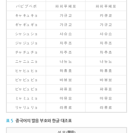
パ ピ プ ペ ポ
파 피 푸 페 포
파 피 푸 페 포
キャ キュ キョ
갸 규 교
캬 큐 쿄
ギャ ギュ ギョ
갸 규 교
갸 규 교
シャ シュ ショ
샤 슈 쇼
샤 슈 쇼
ジャ ジュ ジョ
자 주 조
자 주 조
チャ チュ チョ
자 주 조
차 추 초
ニャ ニュ ニョ
냐 뉴 뇨
냐 뉴 뇨
ヒャ ヒュ ヒョ
햐 휴 효
햐 휴 효
ビャ ビュ ビョ
뱌 뷰 뵤
뱌 뷰 뵤
ピャ ピュ ピョ
퍄 퓨 표
퍄 퓨 표
ミャ ミュ ミョ
먀 뮤 묘
먀 뮤 묘
リャ リュ リョ
랴 류 료
랴 류 료
표 5
중국어의 발음 부호와 한글 대조표
성 모 (聲母)