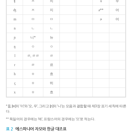
ʧ
ㅊ
치
u
우
ʤ
ㅈ
지
ə**
어
m
ㅁ
ㅁ
ɚ
어
n
ㄴ
ㄴ
ɲ
니*
뉴
ŋ
ㅇ
ㅇ
l
ㄹ, ㄹㄹ
ㄹ
r
ㄹ
르
h
ㅎ
흐
ç
ㅎ
히
x
ㅎ
흐
* [j], [w]의 '이'와 '오, 우', 그리고 [ɲ]의 '니'는 모음과 결합할 때 제3장 표기 세칙에 따른
다.
** 독일어의 경우에는 '에', 프랑스어의 경우에는 '으'로 적는다.
표 2
에스파냐어 자모와 한글 대조표