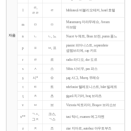
ㄹ,
l
ㄹ
bibliotecǎ 비블리오테커, hotel 호텔
ㄹㄹ
Maramureş 마라무레슈, Avram
m
ㅁ
ㅁ
아브람
자음
n
ㄴ
ㄴ, 느
Nucet 누체트, Bran 브란, pumn 품느
pianist 피아니스트, septembrie
p
ㅍ
ㅂ, 프
셉템브리에, cap 카프
r
ㄹ
르
radio 라디오, dor 도르
s
ㅅ
스
Sibiu 시비우, pas 파스
ş
시*
슈
şag 샤그, Mureş 무레슈
t
ㅌ
트
telefonist 텔레포니스트, bilet 빌레트
ţ
ㅊ
츠
ţigarǎ 치가러, braţ 브라츠
v
ㅂ
브
Victoria 빅토리아, Braşov 브라쇼브
ㄱㅅ,
크스,
x**
taxi 탁시, examen 에그자멘
그ㅈ
ㄱ스
z
ㅈ
즈
ziar 지아르, autobuz 아우토부즈