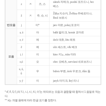
zámek 자메크, pozdní 포즈드니, bez
z
ㅈ
즈, 스
베스
Žižka 지슈카, Žvěřina 주베르지나,
ž
ㅈ
주, 슈, 시
Brož 브로시
반모음
j
이*
jaro 야로, pokoj 포코이
a, á
아
balík 발리크, komár 코마르
e, é
에
dech 데흐, léto 레토
ě
예
sěst 셰스트, věk 베크
i, í
이
kino 키노, míra 미라
모음
o,ó
오
obec 오베츠, nervózni 네르보즈니
u, ú,
우
buben 부벤, úrok 우로크, dům 둠
ů
y, ý
이
jazyk
야지크, líný 리니
* d', ň, š, t', j의 '디, 니, 시, 티, 이'는 뒤따르는 모음과 결합할 때 합쳐서 1 음절로 적는
다.
** x는 개별 용례에 따라 한글 표기를 정한다.