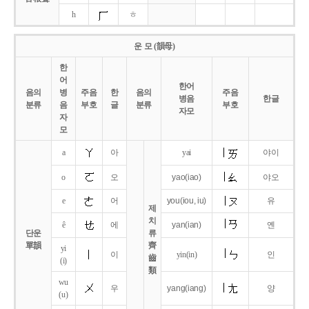
h
ㅎ
운 모 (韻母)
한
어
한어
음의
병
주음
한
음의
주음
병음
한글
분류
음
부호
글
분류
부호
자모
자
모
a
아
yai
야이
o
오
yao
(iao)
야오
e
어
you
(iou,
iu)
유
제
치
ê
에
yan
(ian)
옌
단운
류
單韻
齊
yi
이
yin(in)
인
齒
(i)
類
wu
우
yang
(iang)
양
(u)