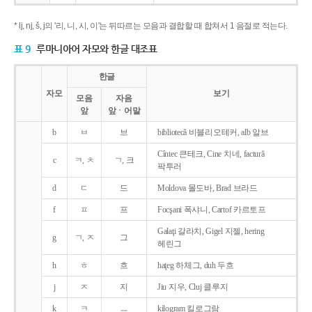
* lj, nj, š, j의 '리, 니, 시, 이'는 뒤따르는 모음과 결합할 때 합쳐서 1 음절로 적는다.
표 9
루마니아어 자모와 한글 대조표
한글
자모
보기
모음
자음
앞
앞ㆍ어말
b
ㅂ
브
bibliotecǎ 비블리오테커, alb 알브
Cîntec 큰테크, Cine 치네, facturǎ
c
ㅋ, ㅊ
ㄱ, 크
팍투러
d
ㄷ
드
Moldova 몰도바, Brad 브라드
f
ㅍ
프
Focşani 폭샤니, Cartof 카르토프
Galaţi 갈라치, Gigel 지젤, hering
g
ㄱ, ㅈ
그
헤린그
h
ㅎ
흐
haţeg 하체그, duh 두흐
j
ㅈ
지
Jiu 지우, Cluj 클루지
k
ㅋ
ㅡ
kilogram 킬로그람