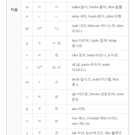
m
ㅁ
ㅁ
málna 말너, bomba 봄버, álom 알롬
자음
n
ㄴ
ㄴ
néma 네머, bunda 분더, pihen 피헨
nyak 녀크, hányszor 하니소르, irány
ny
니*
니
이라니
árpa 아르퍼, csipke 칩케, hónap
p
ㅍ
ㅂ, 프
호너프
r
ㄹ
르
róka 로커, barna 버르너, ár 아르
sál 샬, puska 푸슈카, aratás
s
시*
슈, 시
어러타시
alszik 얼시크, asztal 어스털, húsz
sz
ㅅ
스
후스
ajto 어이토, borotva 보로트버, csont
t
ㅌ
트
촌트
ty
ㅊ
치
atya 어처
vesz 베스, évszázad 에브사저드,
v
ㅂ
브
enyv 에니브
z
ㅈ
즈
zab 저브, kezd 케즈드, blúz 블루즈