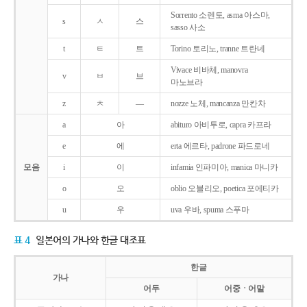
Sorrento 소렌토, asma 아스마,
s
ㅅ
스
sasso 사소
t
ㅌ
트
Torino 토리노, tranne 트란네
Vivace 비바체, manovra
v
ㅂ
브
마노브라
z
ㅊ
―
nozze 노체, mancanza 만칸차
a
아
abituro 아비투로, capra 카프라
e
에
erta 에르타, padrone 파드로네
모음
i
이
infamia 인파미아, manica 마니카
o
오
oblio 오블리오, poetica 포에티카
u
우
uva 우바, spuma 스푸마
표 4
일본어의 가나와 한글 대조표
한글
가나
어두
어중ㆍ어말