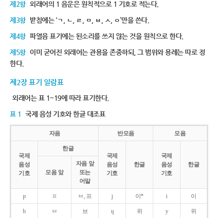
제2항
외래어의 1 음운은 원칙적으로 1 기호로 적는다.
제3항
받침에는 ‘ㄱ, ㄴ, ㄹ, ㅁ, ㅂ, ㅅ, ㅇ’만을 쓴다.
제4항
파열음 표기에는 된소리를 쓰지 않는 것을 원칙으로 한다.
제5항
이미 굳어진 외래어는 관용을 존중하되, 그 범위와 용례는 따로 정
한다.
제2장 표기 일람표
외래어는 표 1~19에 따라 표기한다.
표 1
국제 음성 기호와 한글 대조표
자음
반모음
모음
한글
국제
국제
국제
자음 앞
음성
음성
한글
음성
한글
모음 앞
또는
기호
기호
기호
어말
p
ㅍ
ㅂ, 프
j
이*
i
이
b
ㅂ
브
ɥ
위
y
위