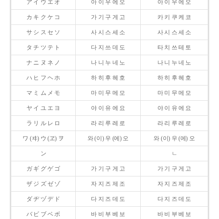
ア イ ウ エ オ
아 이 우 에 오
아 이 우 에 오
カ キ ク ケ コ
가 기 구 게 고
카 키 쿠 케 코
サ シ ス セ ソ
사 시 스 세 소
사 시 스 세 소
タ チ ツ テ ト
다 지 쓰 데 도
타 치 쓰 테 토
ナ ニ ヌ ネ ノ
나 니 누 네 노
나 니 누 네 노
ハ ヒ フ ヘ ホ
하 히 후 헤 호
하 히 후 헤 호
マ ミ ム メ モ
마 미 무 메 모
마 미 무 메 모
ヤ イ ユ エ ヨ
야 이 유 에 요
야 이 유 에 요
ラ リ ル レ ロ
라 리 루 레 로
라 리 루 레 로
ワ (ヰ) ウ (ヱ) ヲ
와 (이) 우 (에) 오
와 (이) 우 (에) 오
ン
ㄴ
ガ ギ グ ゲ ゴ
가 기 구 게 고
가 기 구 게 고
ザ ジ ズ ゼ ゾ
자 지 즈 제 조
자 지 즈 제 조
ダ ヂ ヅ デ ド
다 지 즈 데 도
다 지 즈 데 도
バ ビ ブ ベ ボ
바 비 부 베 보
바 비 부 베 보