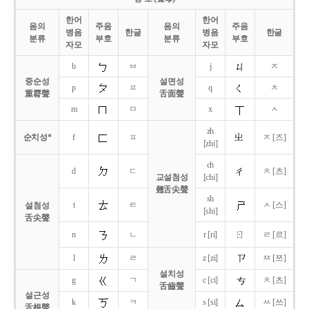
한어
한어
음의
주음
음의
주음
병음
한글
병음
한글
분류
부호
분류
부호
자모
자모
b
ㅂ
j
ㅈ
중순성
설면성
p
ㅍ
q
ㅊ
重脣聲
舌面聲
m
ㅁ
x
ㅅ
zh
순치성*
f
ㅍ
ㅈ [즈]
[zhi]
ch
d
ㄷ
ㅊ [츠]
교설첨성
[chi]
翹舌尖聲
sh
t
ㅌ
ㅅ [스]
설첨성
[shi]
舌尖聲
ㄖ
n
ㄴ
r [ri]
ㄹ [르]
l
ㄹ
z [zi]
ㅉ [쯔]
설치성
g
ㄱ
c [ci]
ㅊ [츠]
舌齒聲
설근성
k
ㅋ
s [si]
ㅆ [쓰]
舌根聲