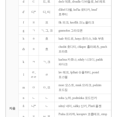
d
ㄷ
드, 트
dech 데흐, divadlo 디바들로, led 레트
d'ábel 댜벨, lod'ka 로티카, hrud'
d'
디*
디, 티
흐루티
f
ㅍ
프
fík 피크, knoflík 크노플리크
g
ㄱ
ㄱ, 그, 크
gramofon 그라모폰
h
ㅎ
흐
hadr 하드르, hmyz 흐미스, bůh 부흐
choditi 호디티, chlapec 흘라페츠, prach
ch
ㅎ
흐
프라흐
kachna 카흐나, nikdy 니크디, padák
k
ㅋ
ㄱ, 크
파다크
ㄹ,
lev 레프, šplhati 슈플하티, postel
l
ㄹ
ㄹㄹ
포스텔
most 모스트, mrak 므라크, podzim
m
ㅁ
ㅁ, 므
포드짐
n
ㄴ
ㄴ
noha 노하, podmínka 포드민카
ň
니*
ㄴ
němý 네미, sáňky 산키, Plzeň 플젠
자음
Praha 프라하, koroptev 코롭테프, strop
p
ㅍ
ㅂ, 프