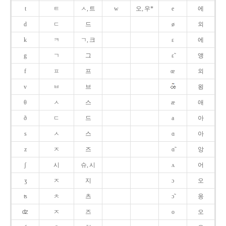
t
ㅌ
ㅅ, 트
w
오, 우*
e
에
d
ㄷ
드
ø
외
k
ㅋ
ㄱ, 크
ɛ
에
g
ㄱ
그
ɛ̃
앵
f
ㅍ
프
œ
외
v
ㅂ
브
욍
θ
ㅅ
스
æ
애
ð
ㄷ
드
a
아
s
ㅅ
스
ɑ
아
z
ㅈ
즈
ɑ̃
앙
ʃ
시
슈, 시
ʌ
어
ʒ
ㅈ
지
ɔ
오
ʦ
ㅊ
츠
ɔ̃
옹
ʣ
ㅈ
즈
o
오