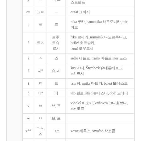
스트로프
qu
크ㅂ
ㅡ
quasi 크바시
ruka 루카, harmonika 하르모니카, mír
r
ㄹ
르
미르
르주,
řeka 르제카, námořník 나모르주니크,
ř
르ㅈ
르슈,
hořký 호르슈키,
르시
kouř 코우르시
s
ㅅ
스
sedlo 세들로, máslo 마슬로, nos 노스
šaty 샤티, Šternberk 슈테른베르크,
š
시*
슈, 시
koš 코시
t
ㅌ
트
tam 탐, matka 마트카, bolest 볼레스트
t'
티*
티
tělo 텔로, štěstí 슈테스티, obět' 오베티
vysoký 비소키, knihovna 크니호브나,
v
ㅂ
브, 프
kov 코프
w
ㅂ
브, 프
ㄱㅅ,
x**
ㄱ스
xerox 제록스, saxofón 삭소폰
ㅈ