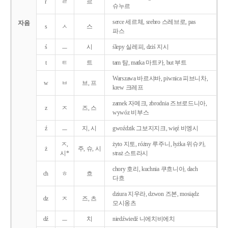
r
ㄹ
르
슈누르
serce 세르체, srebro 스레브로, pas
자음
s
ㅅ
스
파스
ś
ㅡ
시
ślepy 실레피, dziś 지시
t
ㅌ
트
tam 탐, matka 마트카, but 부트
Warszawa 바르샤바, piwnica 피브니차,
w
ㅂ
브, 프
krew 크레프
zamek 자메크, zbrodnia 즈브로드니아,
z
ㅈ
즈, 스
wywóz 비부스
ź
ㅡ
지, 시
gwoździk 그보지지크, więź 비엥시
ㅈ,
żyto 지토, różny 루주니, łyżka 위슈카,
ż
주, 슈, 시
시*
straż 스트라시
chory 호리, kuchnia 쿠흐니아, dach
ch
ㅎ
흐
다흐
dziura 지우라, dzwon 즈본, mosiądz
dz
ㅈ
즈, 츠
모시옹츠
dź
ㅡ
치
niedźwiedź 니에치비에치