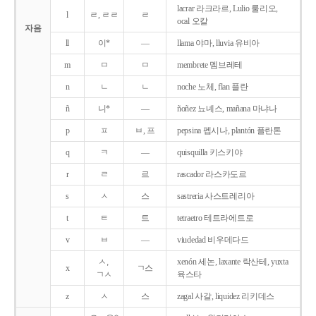
lacrar 라크라르, Lulio 룰리오,
l
ㄹ, ㄹㄹ
ㄹ
ocal 오칼
자음
ll
이*
―
llama 야마, lluvia 유비아
m
ㅁ
ㅁ
membrete 멤브레테
n
ㄴ
ㄴ
noche 노체, flan 플란
ñ
니*
―
ñoñez 뇨녜스, mañana 마냐나
p
ㅍ
ㅂ, 프
pepsina 펩시나, plantón 플란톤
q
ㅋ
―
quisquilla 키스키야
r
ㄹ
르
rascador 라스카도르
s
ㅅ
스
sastreria 사스트레리아
t
ㅌ
트
tetraetro 테트라에트로
v
ㅂ
―
viudedad 비우데다드
ㅅ,
xenón 세논, laxante 락산테, yuxta
x
ㄱ스
ㄱㅅ
육스타
z
ㅅ
스
zagal 사갈, liquidez 리키데스