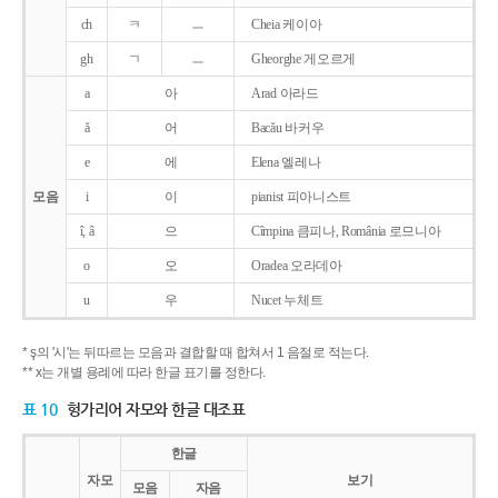
ch
ㅋ
ㅡ
Cheia 케이아
gh
ㄱ
ㅡ
Gheorghe 게오르게
a
아
Arad 아라드
ǎ
어
Bacǎu 바커우
e
에
Elena 엘레나
모음
i
이
pianist 피아니스트
î, â
으
Cîmpina 큼피나, România 로므니아
o
오
Oradea 오라데아
u
우
Nucet 누체트
* ş의 '시'는 뒤따르는 모음과 결합할 때 합쳐서 1 음절로 적는다.
** x는 개별 용례에 따라 한글 표기를 정한다.
표 10
헝가리어 자모와 한글 대조표
한글
자모
보기
모음
자음