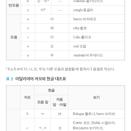
w
오ㆍ우*
―
walkirias 왈키리아스
반모음
y
이*
―
yungla 융글라
a
아
braceo 브라세오
e
에
reloj 렐로
모음
i
이
Lulio 룰리오
o
오
ocal 오칼
u
우
viudedad 비우데다드
* ll, y, ñ, w의 '이, 니, 오, 우'는 다른 모음과 결합할 때 합쳐서 1 음절로 적는다.
표 3
이탈리아어 자모와 한글 대조표
한글
자모
보기
자음
모음 앞
앞ㆍ어말
b
ㅂ
브
Bologna 볼로냐, bravo 브라보
Como 코모, Sicilia 시칠리아,
c
ㅋ, ㅊ
크
Boccaccio 보카치오,