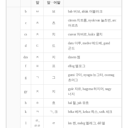
앞
앞ㆍ어말
b
ㅂ
브
bab 버브, ablak 어블러크
citrom 치트롬, nyolcvan 뇰츠번, arc
c
ㅊ
츠
어르츠
cs
ㅊ
치
csavar 처버르, kulcs 쿨치
daru 더루, medve 메드베, gond
d
ㄷ
드
곤드
dzs
ㅈ
지
dzsem 젬
f
ㅍ
프
elfog 엘포그
gumi 구미, nyugta 뉴그터, csomag
g
ㄱ
그
초머그
gyár 자르, hagyma 허지머, nagy
gy
ㅈ
지
너지
h
ㅎ
흐
hal 헐, juh 유흐
k
ㅋ
ㄱ, 크
béka 베커, keksz 켁스, szék 세크
ㄹ,
l
ㄹ
len 렌, meleg 멜레그, dél 델
ㄹㄹ