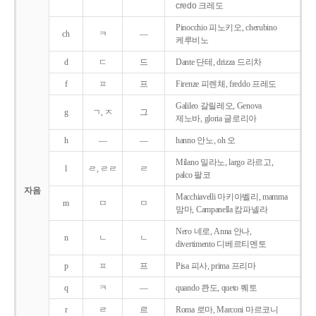
credo 크레도
Pinocchio 피노키오, cherubino
ch
ㅋ
―
케루비노
d
ㄷ
드
Dante 단테, drizza 드리차
f
ㅍ
프
Firenze 피렌체, freddo 프레도
Galileo 갈릴레오, Genova
g
ㄱ, ㅈ
그
제노바, gloria 글로리아
h
―
―
hanno 안노, oh 오
Milano 밀라노, largo 라르고,
l
ㄹ, ㄹㄹ
ㄹ
palco 팔코
자음
Macchiavelli 마키아벨리, mamma
m
ㅁ
ㅁ
맘마, Campanella 캄파넬라
Nero 네로, Anna 안나,
n
ㄴ
ㄴ
divertimento 디베르티멘토
p
ㅍ
프
Pisa 피사, prima 프리마
q
ㅋ
―
quando 콴도, queto 퀘토
r
ㄹ
르
Roma 로마, Marconi 마르코니