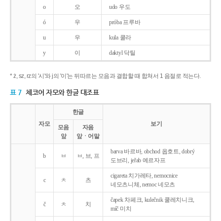
o
오
udo 우도
ó
우
próba 프루바
u
우
kula 쿨라
y
이
daktyl 닥틸
* ż, sz, rz의 '시'와 j의 '이'는 뒤따르는 모음과 결합할 때 합쳐서 1 음절로 적는다.
표 7
체코어 자모와 한글 대조표
한글
자모
보기
모음
자음
앞
앞ㆍ어말
barva 바르바, obchod 옵호트, dobrý
b
ㅂ
ㅂ, 브, 프
도브리, jeřab 예르자프
cigareta 치가레타, nemocnice
c
ㅊ
츠
네모츠니체, nemoc 네모츠
čapek 차페크, kulečnik 쿨레치니크,
č
ㅊ
치
míč 미치