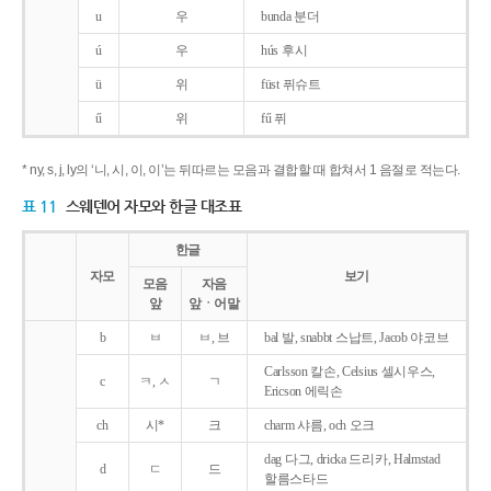
u
우
bunda 분더
ú
우
hús 후시
ü
위
füst 퓌슈트
ű
위
fű 퓌
* ny, s, j, ly의 ‘니, 시, 이, 이’는 뒤따르는 모음과 결합할 때 합쳐서 1 음절로 적는다.
표 11
스웨덴어 자모와 한글 대조표
한글
자모
보기
모음
자음
앞
앞ㆍ어말
b
ㅂ
ㅂ, 브
bal 발, snabbt 스납트, Jacob 야코브
Carlsson 칼손, Celsius 셀시우스,
c
ㅋ, ㅅ
ㄱ
Ericson 에릭손
ch
시*
크
charm 샤름, och 오크
dag 다그, dricka 드리카, Halmstad
d
ㄷ
드
할름스타드