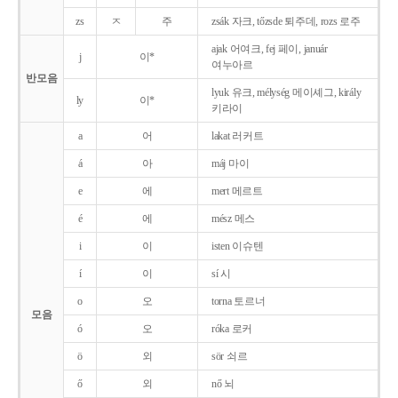
zs
ㅈ
주
zsák 자크, tőzsde 퇴주데, rozs 로주
ajak 어여크, fej 페이, január
j
이*
여누아르
반모음
lyuk 유크, mélység 메이셰그, király
ly
이*
키라이
a
어
lakat 러커트
á
아
máj 마이
e
에
mert 메르트
é
에
mész 메스
i
이
isten 이슈텐
í
이
sí 시
o
오
torna 토르너
모음
ó
오
róka 로커
ö
외
sör 쇠르
ő
외
nő 뇌