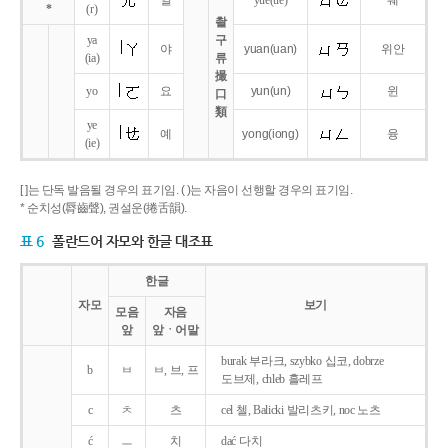
얼
yue
(ue)
웨
*
(r)
촬
ya
구
야
yuan
(uan)
위안
(ia)
류
撮
yo
요
yun
(un)
윈
口
類
ye
예
yong
(iong)
융
(ie)
[ ]는 단독 발음될 경우의 표기임. ( )는 자음이 선행할 경우의 표기임.
* 순치성(脣齒聲), 권설운(捲舌韻).
표 6
폴란드어 자모와 한글 대조표
한글
자모
보기
모음
자음
앞
앞ㆍ어말
burak 부라크, szybko 십코, dobrze
b
ㅂ
ㅂ, 브, 프
도브제, chleb 흘레프
c
ㅊ
츠
cel 첼, Balicki 발리츠키, noc 노츠
ć
ㅡ
치
dać 다치