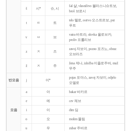
šal 샬, vlasništvo 블라스니슈트보,
š
시*
슈, 시
broš 브로시
telo 텔로, ostrvo 오스트르보, put
t
ㅌ
트
푸트
vatra 바트라, olovka 올로브카,
v
ㅂ
브
proliv 프롤리브
zavoj 자보이, pozno 포즈노, obraz
z
ㅈ
즈
오브라즈
žena 제나, izložba 이즐로주바, muž
ž
ㅈ
주
무주
pojas 포야스, zavoj 자보이, odjelo
반모음
j
이*
오델로
a
아
bakar 바카르
e
에
cev 체브
모음
i
이
dim 딤
o
오
molim 몰림
u
우
zubar 주바르