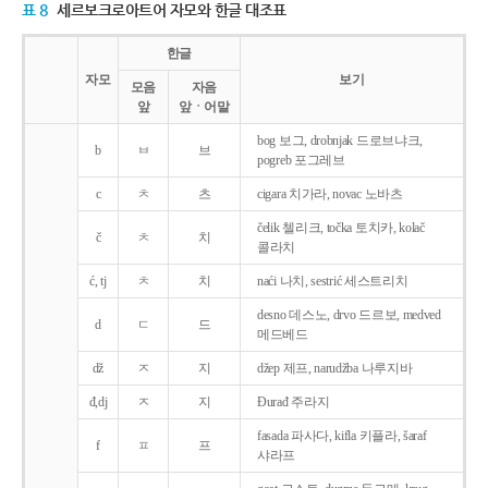
표 8
세르보크로아트어 자모와 한글 대조표
한글
자모
보기
모음
자음
앞
앞ㆍ어말
bog 보그, drobnjak 드로브냐크,
b
ㅂ
브
pogreb 포그레브
c
ㅊ
츠
cigara 치가라, novac 노바츠
čelik 첼리크, točka 토치카, kolač
č
ㅊ
치
콜라치
ć, tj
ㅊ
치
naći 나치, sestrić 세스트리치
desno 데스노, drvo 드르보, medved
d
ㄷ
드
메드베드
dž
ㅈ
지
džep 제프, narudžba 나루지바
đ,dj
ㅈ
지
Ðurađ 주라지
fasada 파사다, kifla 키플라, šaraf
f
ㅍ
프
샤라프