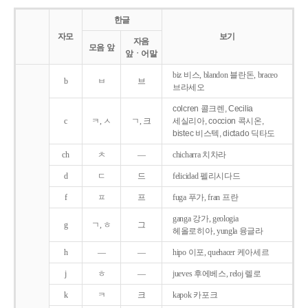
한글
자모
보기
자음
모음 앞
앞ㆍ어말
biz 비스, blandon 블란돈, braceo
b
ㅂ
브
브라세오
colcren 콜크렌, Cecilia
c
ㅋ, ㅅ
ㄱ, 크
세실리아, coccion 콕시온,
bistec 비스텍, dictado 딕타도
ch
ㅊ
―
chicharra 치차라
d
ㄷ
드
felicidad 펠리시다드
f
ㅍ
프
fuga 푸가, fran 프란
ganga 강가, geologia
g
ㄱ, ㅎ
그
헤올로히아, yungla 융글라
h
―
―
hipo 이포, quehacer 케아세르
j
ㅎ
―
jueves 후에베스, reloj 렐로
k
ㅋ
크
kapok 카포크