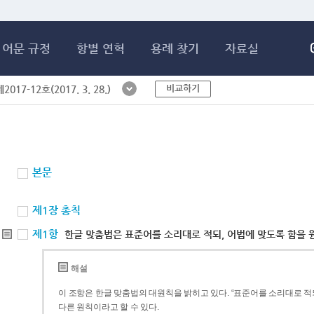
메인콘텐츠 바로가기
어문 규정
항별 연혁
용례 찾기
자료실
비교하기
017-12호(2017. 3. 28.)
본문
제1장 총칙
제1항
한글 맞춤법은 표준어를 소리대로 적되, 어법에 맞도록 함을 
해설
이 조항은 한글 맞춤법의 대원칙을 밝히고 있다. “표준어를 소리대로 적되
다른 원칙이라고 할 수 있다.