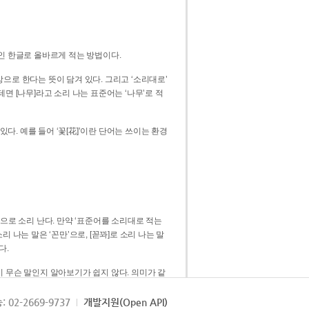
인 한글로 올바르게 적는 방법이다.
으로 한다는 뜻이 담겨 있다. 그리고 ‘소리대로’
. 예를 들어 ‘꽃[花]’이란 단어는 쓰이는 환경
 [꼳]으로 소리 난다. 만약 ‘표준어를 소리대로 적는
다.
 무슨 말인지 알아보기가 쉽지 않다. 의미가 같
쉽다. 즉 ‘꽃, 꼰, 꼳’보다는 ‘꽃’ 하나로 일관
: 02-2669-9737
개발지원(Open API)