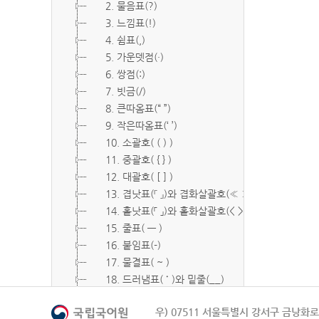
2. 물음표(?)
3. 느낌표(!)
4. 쉼표(,)
5. 가운뎃점(·)
6. 쌍점(:)
7. 빗금(/)
8. 큰따옴표(“ ”)
9. 작은따옴표(‘ ’)
10. 소괄호( ( ) )
11. 중괄호( { } )
12. 대괄호( [ ] )
13. 겹낫표(『 』)와 겹화살괄호(≪ ≫)
14. 홑낫표(「 」)와 홑화살괄호(< >)
15. 줄표( ― )
16. 붙임표(-)
17. 물결표( ~ )
18. 드러냄표( ˙ )와 밑줄(__)
19. 숨김표( O, X )
우) 07511 서울특별시 강서구 금낭화로 
20. 빠짐표( □ )