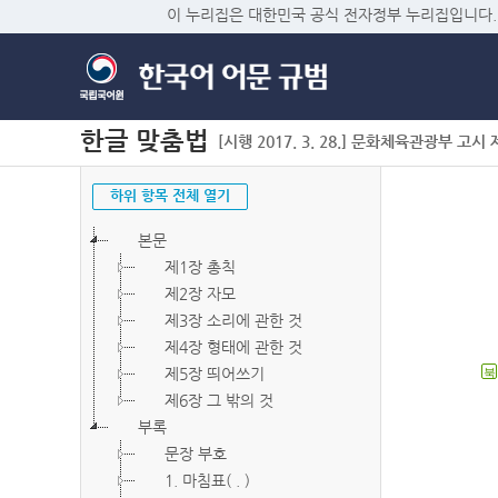
이 누리집은 대한민국 공식 전자정부 누리집입니다.
한글 맞춤법
[시행 2017. 3. 28.] 문화체육관광부 고시 제2
하위 항목 전체 열기
본문
제1장 총칙
제2장 자모
제3장 소리에 관한 것
제4장 형태에 관한 것
제5장 띄어쓰기
북
제6장 그 밖의 것
부록
문장 부호
1. 마침표( . )