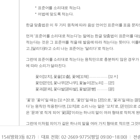
표준어를 소리대로 적는다.
어법에 맞도록 적는다.
한글 맞춤법은 이 두 가지 원칙에 따라 음성 언어인 표준어를 표음 문자
먼저 ‘표준어를 소리대로 적는다’는 말에는 한글 맞춤법이 표준어를 대상
적는다는 것은 그 표준어를 적을 때 발음에 따라 적는다는 뜻이다. 이를테면 [나무]라고 소리 나는 표준어는 ‘나무’로 적
고, [달리다]라고 소리 나는 표준어는 ‘달리다’로 적는다.
그런데 표준어를 소리대로 적는다는 원칙만으로 충분하지 않은 경우가 있다
에 따라 소리가 달라진다.
……………
꽃이[꼬치], 꽃을[꼬츨], 꽃에[꼬체]
[꼬ㅊ]
…
꽃만[꼰만], 꽃나무[꼰나무], 꽃놀이[꼰노리]
[꼰]
………
꽃과[꼳꽈], 꽃다발[꼳따발], 꽃밭[꼳빧]
[꼳]
‘꽃’은 ‘꽃이’일 때는 [꼬ㅊ]으로, ‘꽃만’일 때는 [꼰]으로, ‘꽃과’일 때는
다’는 원칙만 적용한다면, [꼬치]로 소리 나는 말은 ‘꼬치’로, [꼰만]으로 소리 나는 말은 ‘꼰만’으로, [꼳꽈]로 소리 나는 말
은 ‘꼳꽈’로 적게 되어 ‘꽃[花]’이라는 하나의 말이 여러 형태로 적히게 된
그런데 이처럼 의미가 같은 하나의 말을 여러 가지 형태로 적으면 그것이
은 하나의 말은 형태를 하나로 고정하여 일관되게 적어야 의미를 파악하기가 
되게 적는 것이 의미를 파악하는 데 효과적이다.
154(방화3동 827)
대표 전화: 02-2669-9775(평일 09:00~18:00)
전송