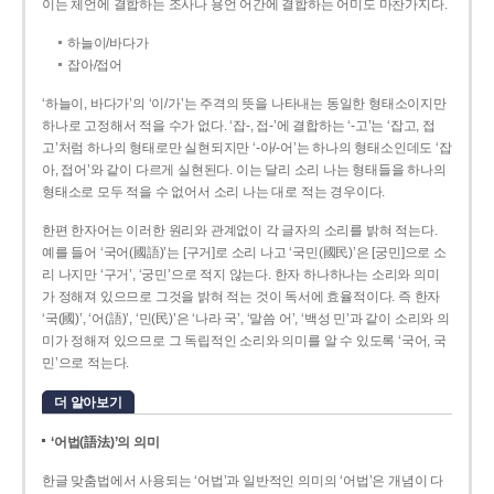
이는 체언에 결합하는 조사나 용언 어간에 결합하는 어미도 마찬가지다.
하늘이/바다가
잡아/접어
‘하늘이, 바다가’의 ‘이/가’는 주격의 뜻을 나타내는 동일한 형태소이지만
하나로 고정해서 적을 수가 없다. ‘잡-, 접-’에 결합하는 ‘-고’는 ‘잡고, 접
고’처럼 하나의 형태로만 실현되지만 ‘-아/-어’는 하나의 형태소인데도 ‘잡
아, 접어’와 같이 다르게 실현된다. 이는 달리 소리 나는 형태들을 하나의
형태소로 모두 적을 수 없어서 소리 나는 대로 적는 경우이다.
한편 한자어는 이러한 원리와 관계없이 각 글자의 소리를 밝혀 적는다.
예를 들어 ‘국어(國語)’는 [구거]로 소리 나고 ‘국민(國民)’은 [궁민]으로 소
리 나지만 ‘구거’, ‘궁민’으로 적지 않는다. 한자 하나하나는 소리와 의미
가 정해져 있으므로 그것을 밝혀 적는 것이 독서에 효율적이다. 즉 한자
‘국(國)’, ‘어(語)’, ‘민(民)’은 ‘나라 국’, ‘말씀 어’, ‘백성 민’과 같이 소리와 의
미가 정해져 있으므로 그 독립적인 소리와 의미를 알 수 있도록 ‘국어, 국
민’으로 적는다.
더 알아보기
‘어법(語法)’의 의미
한글 맞춤법에서 사용되는 ‘어법’과 일반적인 의미의 ‘어법’은 개념이 다