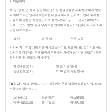
기 때문이다.
즉 ‘냥, 냥쭝, 년’ 등과 같은 의존 명사는 한글 맞춤법 제42항에 따라 앞말
과 띄어 쓰지만 언제나 의존하는 대상과 하나의 단위로 쓰인다. 이러한
이유로 이 말들은 독립된 단어로 잘 인식되지 않고, 그 결과 단어의 첫머
리에도 ‘연도, 열반’ 등과 달리 두음 법칙이 적용되지 않는다. 따라서 소리
나는 대로 적는다.
십 년
금 한 냥
은 두 냥쭝
따라서 ‘年’, ‘年度’처럼 의존 명사로 쓰이기도 하고 명사로 쓰이기도 하는
한자어의 경우에는 두음 법칙의 적용에서 차이가 난다. ‘년, 년도’가 의존
명사라면 ‘연, 연도’는 명사이다.
연 강수량(명사)
일 년(의존 명사)
생산 연도(명사)
2018 년도(의존 명사)
[붙임 1]
단어의 첫머리가 아닌 경우에는 두음 법칙이 적용되지 않으므로
본음대로 적는 것이다.
소녀(少女)
만년(晩年)
배뇨(排尿)
비구니(比丘尼)
운니(雲泥)
탐닉(耽溺)