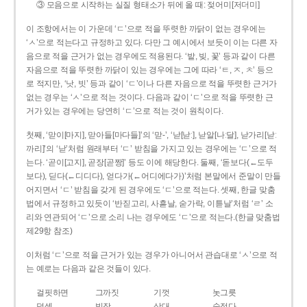
③ 모음으로 시작하는 실질 형태소가 뒤에 올 때: 젖어미[저더미]
이 조항에서는 이 가운데 ‘ㄷ’으로 적을 뚜렷한 까닭이 없는 경우에는
‘ㅅ’으로 적는다고 규정하고 있다. 다만 그 예시에서 보듯이 이는 다른 자
음으로 적을 근거가 없는 경우에도 적용된다. ‘밭, 빚, 꽃’ 등과 같이 다른
자음으로 적을 뚜렷한 까닭이 있는 경우에는 그에 따라 ‘ㅌ, ㅈ, ㅊ’ 등으
로 적지만, ‘낫, 빗’ 등과 같이 ‘ㄷ’이나 다른 자음으로 적을 뚜렷한 근거가
없는 경우는 ‘ㅅ’으로 적는 것이다. 다음과 같이 ‘ㄷ’으로 적을 뚜렷한 근
거가 있는 경우에는 당연히 ‘ㄷ’으로 적는 것이 원칙이다.
첫째, ‘맏이[마지], 맏아들[마다들]’의 ‘맏-’, ‘낟[낟ː], 낟알[나ː달], 낟가리[낟ː
까리]’의 ‘낟’처럼 원래부터 ‘ㄷ’ 받침을 가지고 있는 경우에는 ‘ㄷ’으로 적
는다. ‘곧이[고지], 곧장[곧짱]’ 등도 이에 해당한다. 둘째, ‘돋보다(←도두
보다), 딛다(←디디다), 얻다가(←어디에다가)’처럼 본말에서 준말이 만들
어지면서 ‘ㄷ’ 받침을 갖게 된 경우에도 ‘ㄷ’으로 적는다. 셋째, 한글 맞춤
법에서 규정하고 있듯이 ‘반짇고리, 사흗날, 숟가락, 이튿날’처럼 ‘ㄹ’ 소
리와 연관되어 ‘ㄷ’으로 소리 나는 경우에도 ‘ㄷ’으로 적는다.(한글 맞춤법
제29항 참조)
이처럼 ‘ㄷ’으로 적을 근거가 있는 경우가 아니어서 관습대로 ‘ㅅ’으로 적
는 예로는 다음과 같은 것들이 있다.
걸핏하면
그까짓
기껏
놋그릇
덧셈
빗장
삿대
숫접다