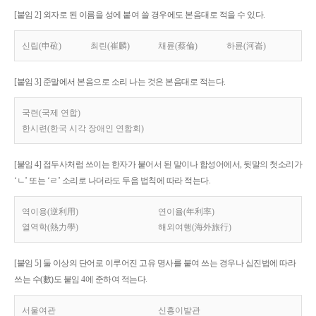
[붙임 2] 외자로 된 이름을 성에 붙여 쓸 경우에도 본음대로 적을 수 있다.
신립(申砬)
최린(崔麟)
채륜(蔡倫)
하륜(河崙)
[붙임 3] 준말에서 본음으로 소리 나는 것은 본음대로 적는다.
국련(국제 연합)
한시련(한국 시각 장애인 연합회)
[붙임 4] 접두사처럼 쓰이는 한자가 붙어서 된 말이나 합성어에서, 뒷말의 첫소리가
‘ㄴ’ 또는 ‘ㄹ’ 소리로 나더라도 두음 법칙에 따라 적는다.
역이용(逆利用)
연이율(年利率)
열역학(熱力學)
해외여행(海外旅行)
[붙임 5] 둘 이상의 단어로 이루어진 고유 명사를 붙여 쓰는 경우나 십진법에 따라
쓰는 수(數)도 붙임 4에 준하여 적는다.
서울여관
신흥이발관