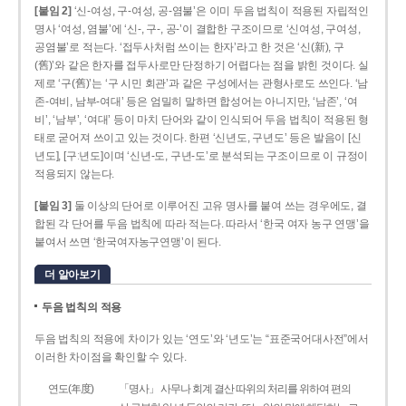
[붙임 2]
‘신-여성, 구-여성, 공-염불’은 이미 두음 법칙이 적용된 자립적인
명사 ‘여성, 염불’에 ‘신-, 구-, 공-’이 결합한 구조이므로 ‘신여성, 구여성,
공염불’로 적는다. ‘접두사처럼 쓰이는 한자’라고 한 것은 ‘신(新), 구
(舊)’와 같은 한자를 접두사로만 단정하기 어렵다는 점을 밝힌 것이다. 실
제로 ‘구(舊)’는 ‘구 시민 회관’과 같은 구성에서는 관형사로도 쓰인다. ‘남
존­-여비, 남부-­여대’ 등은 엄밀히 말하면 합성어는 아니지만, ‘남존’, ‘여
비’, ‘남부’, ‘여대’ 등이 마치 단어와 같이 인식되어 두음 법칙이 적용된 형
태로 굳어져 쓰이고 있는 것이다. 한편 ‘신년도, 구년도’ 등은 발음이 [신
년도], [구ː년도]이며 ‘신년­-도, 구년-­도’로 분석되는 구조이므로 이 규정이
적용되지 않는다.
[붙임 3]
둘 이상의 단어로 이루어진 고유 명사를 붙여 쓰는 경우에도, 결
합된 각 단어를 두음 법칙에 따라 적는다. 따라서 ‘한국 여자 농구 연맹’을
붙여서 쓰면 ‘한국여자농구연맹’이 된다.
더 알아보기
두음 법칙의 적용
두음 법칙의 적용에 차이가 있는 ‘연도’와 ‘년도’는 “표준국어대사전”에서
이러한 차이점을 확인할 수 있다.
연도(年度)
「명사」 사무나 회계 결산 따위의 처리를 위하여 편의