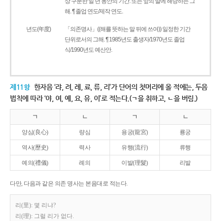
상 구분한 일 년 동안의 기간. 또는 앞의 말에 해당하는 그
해. ¶ 졸업 연도/제작 연도.
년도(年度)
「의존명사」((해를 뜻하는 말 뒤에 쓰여)) 일정한 기간
단위로서의 그해. ¶ 1985년도 출생자/1970년도 졸업
식/1990년도 예산안.
제11항
한자음 ‘랴, 려, 례, 료, 류, 리’가 단어의 첫머리에 올 적에는, 두음
법칙에 따라 ‘야, 여, 예, 요, 유, 이’로 적는다.(ㄱ을 취하고, ㄴ을 버림.)
ㄱ
ㄴ
ㄱ
ㄴ
양심(良心)
량심
용궁(龍宮)
룡궁
역사(歷史)
력사
유행(流行)
류행
예의(禮儀)
례의
이발(理髮)
리발
다만, 다음과 같은 의존 명사는 본음대로 적는다.
리(里): 몇 리냐?
리(理): 그럴 리가 없다.