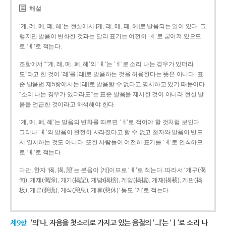
해설
‘계, 례, 몌, 폐, 혜’는 현실에서 [게, 레, 메, 페, 헤]로 발음되는 일이 있다. 그
렇지만 발음이 변화한 것과는 달리 표기는 여전히 ‘ㅖ’로 굳어져 있으므
로 ‘ㅖ’로 적는다.
조항에서 “‘계, 례, 몌, 폐, 혜’의 ‘ㅖ’는 ‘ㅔ’로 소리 나는 경우가 있더라
도”라고 한 것이 ‘례’를 [레]로 발음하는 것을 허용한다는 뜻은 아니다. 표
준 발음법 제5항에서는 [레]로 발음할 수 없다고 명시하고 있기 때문이다.
“소리 나는 경우가 있더라도”는 표준 발음을 제시한 것이 아니라 현실 발
음을 언급한 것이라고 해석해야 한다.
‘계, 몌, 폐, 혜’는 발음의 변화를 따르면 ‘ㅔ’로 적어야 할 것처럼 보인다.
그러나 ‘ㅖ’의 발음이 완전히 사라졌다고 할 수 없고 철자와 발음이 반드
시 일치하는 것도 아니다. 또한 사람들이 여전히 표기를 ‘ㅖ’로 인식하므
로 ‘ㅖ’로 적는다.
다만, 한자 ‘偈, 揭, 憩’는 본음이 [게]이므로 ‘ㅔ’로 적는다. 따라서 ‘게구(偈
句), 게제(偈諦), 게기(揭記), 게방(揭榜), 게양(揭揚), 게재(揭載), 게판(揭
板), 게류(憩流), 게식(憩息), 게휴(憩休)’ 등도 ‘게’로 적는다.
제9항
‘의’나, 자음을 첫소리로 가지고 있는 음절의 ‘ㅢ’는 ‘ㅣ’로 소리 나