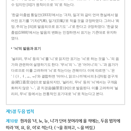
수 있지만 [의]가 원칙이므로 ‘의’로 적는다.
‘한글 마춤법 통일안(1933)’에서는 ‘긔챠, 일긔’와 같이 언어 현실에서 멀
어진 표기를 ‘기차(汽車), 일기(日氣)’로 적을 것을 규정하였다. 그러나 ‘희
망, 주의’는 [의]로 발음되므로 표기도 ‘ㅢ’로 한다고 규정하였다. ‘한글 맞
춤법(1988)’에서는 발음의 변화는 인정하면서 표기는 기존대로 유지하
였다.
‘늬’의 발음과 표기
‘늴리리, 무늬’ 등의 ‘늬’를 ‘니’로 읽지만 표기는 ‘늬’로 하는 것을 ‘ㄴ’의 음
가와 관련하여 설명하기도 한다. ‘무늬’의 ‘ㄴ’은 ‘어머니’의 ‘ㄴ’과 음가가
다르므로 이를 고려하여 ‘늬’로 적는다는 견해이다. 이에 따르면 ‘ㄴ’은
‘ㅣ(ㅑ, ㅕ, ㅛ, ㅠ)’와 결합하면 ‘어머니, 읽으니까’에서의 [니]처럼 경구개
음(硬口蓋音) [ɲ]으로 발음되지만, ‘늴리리, 무늬’ 등의 ‘늬’에서는 구개음
화하지 않은 ‘ㄴ’, 곧 치경음(齒莖音) [n]으로 발음된다. 이를 고려하여 ‘늴
리리, 무늬’ 등에서는 전통적인 표기대로 ‘늬’로 적는다고 본다.
제5절 두음 법칙
제10항
한자음 ‘녀, 뇨, 뉴, 니’가 단어 첫머리에 올 적에는, 두음 법칙에
따라 ‘여, 요, 유, 이’로 적는다. (ㄱ을 취하고, ㄴ을 버림.)