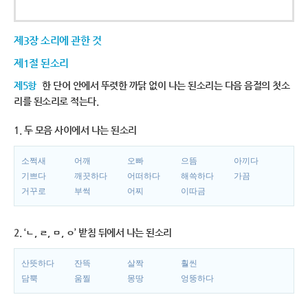
제3장 소리에 관한 것
제1절 된소리
제5항
한 단어 안에서 뚜렷한 까닭 없이 나는 된소리는 다음 음절의 첫소
리를 된소리로 적는다.
1. 두 모음 사이에서 나는 된소리
소쩍새
어깨
오빠
으뜸
아끼다
기쁘다
깨끗하다
어떠하다
해쓱하다
가끔
거꾸로
부썩
어찌
이따금
2. ‘ㄴ, ㄹ, ㅁ, ㅇ’ 받침 뒤에서 나는 된소리
산뜻하다
잔뜩
살짝
훨씬
담뿍
움찔
몽땅
엉뚱하다