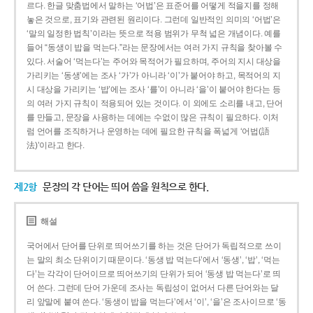
르다. 한글 맞춤법에서 말하는 ‘어법’은 표준어를 어떻게 적을지를 정해
놓은 것으로, 표기와 관련된 원리이다. 그런데 일반적인 의미의 ‘어법’은
‘말의 일정한 법칙’이라는 뜻으로 적용 범위가 무척 넓은 개념이다. 예를
들어 “동생이 밥을 먹는다.”라는 문장에서는 여러 가지 규칙을 찾아볼 수
있다. 서술어 ‘먹는다’는 주어와 목적어가 필요하며, 주어의 지시 대상을
가리키는 ‘동생’에는 조사 ‘가’가 아니라 ‘이’가 붙어야 하고, 목적어의 지
시 대상을 가리키는 ‘밥’에는 조사 ‘를’이 아니라 ‘을’이 붙어야 한다는 등
의 여러 가지 규칙이 적용되어 있는 것이다. 이 외에도 소리를 내고, 단어
를 만들고, 문장을 사용하는 데에는 수없이 많은 규칙이 필요하다. 이처
럼 언어를 조직하거나 운영하는 데에 필요한 규칙을 폭넓게 ‘어법(語
法)’이라고 한다.
제2항
문장의 각 단어는 띄어 씀을 원칙으로 한다.
해설
국어에서 단어를 단위로 띄어쓰기를 하는 것은 단어가 독립적으로 쓰이
는 말의 최소 단위이기 때문이다. ‘동생 밥 먹는다’에서 ‘동생’, ‘밥’, ‘먹는
다’는 각각이 단어이므로 띄어쓰기의 단위가 되어 ‘동생 밥 먹는다’로 띄
어 쓴다. 그런데 단어 가운데 조사는 독립성이 없어서 다른 단어와는 달
리 앞말에 붙여 쓴다. ‘동생이 밥을 먹는다’에서 ‘이’, ‘을’은 조사이므로 ‘동