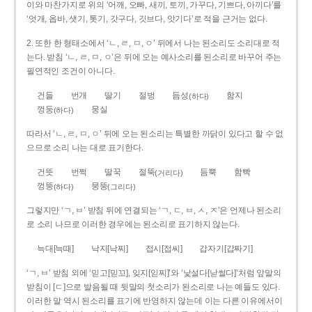
이와 마찬가지로 위의 ‘어깨, 오빠, 새끼, 토끼, 가꾸다, 기쁘다, 아끼다’를
‘엇개, 옵바, 샛기, 톳기, 갓구다, 깃브다, 앗기다’로 적을 근거는 없다.
2. 또한 한 형태소에서 ‘ㄴ, ㄹ, ㅁ, ㅇ’ 뒤에서 나는 된소리도 소리대로 적
는다. 받침 ‘ㄴ, ㄹ, ㅁ, ㅇ’은 뒤에 오는 예사소리를 된소리로 바꾸어 주는
필연적인 조건이 아니다.
건들
번개
딸기
절벙
듬성
함지
(하다)
껑둥
뭉실
(하다)
따라서 ‘ㄴ, ㄹ, ㅁ, ㅇ’ 뒤에 오는 된소리는 특별한 까닭이 있다고 할 수 없
으므로 소리 나는 대로 표기한다.
건뜻
번쩍
딸꾹
절뚝
듬뿍
함빡
(거리다)
껑뚱
뭉뚱
(하다)
(그리다)
그렇지만 ‘ㄱ, ㅂ’ 받침 뒤에 연결되는 ‘ㄱ, ㄷ, ㅂ, ㅅ, ㅈ’은 언제나 된소리
로 소리 나므로 이러한 경우에는 된소리로 표기하지 않는다.
늑대[늑때]
낙지[낙찌]
접시[접씨]
갑자기[갑짜기]
‘ㄱ, ㅂ’ 받침 외에 ‘믿고[믿꼬], 잊지[읻찌]’와 ‘낯설다[낟썰다]’처럼 앞말의
받침이 [ㄷ]으로 발음될 때 뒷말의 첫소리가 된소리로 나는 예들도 있다.
이러한 말 역시 된소리를 표기에 반영하지 않는데 이는 다른 이유에서이