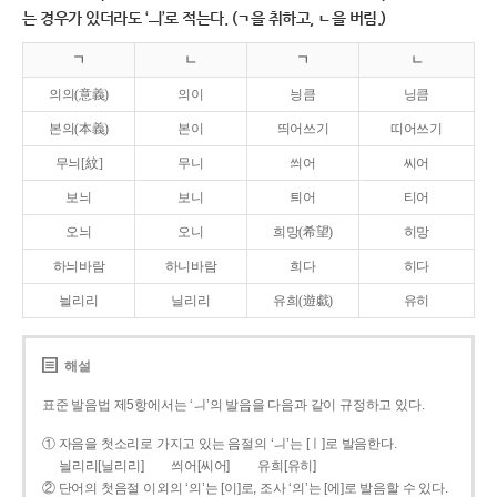
는 경우가 있더라도 ‘ㅢ’로 적는다. (ㄱ을 취하고, ㄴ을 버림.)
ㄱ
ㄴ
ㄱ
ㄴ
의의(意義)
의이
닁큼
닝큼
본의(本義)
본이
띄어쓰기
띠어쓰기
무늬[紋]
무니
씌어
씨어
보늬
보니
틔어
티어
오늬
오니
희망(希望)
히망
하늬바람
하니바람
희다
히다
늴리리
닐리리
유희(遊戱)
유히
해설
표준 발음법 제5항에서는 ‘ㅢ’의 발음을 다음과 같이 규정하고 있다.
① 자음을 첫소리로 가지고 있는 음절의 ‘ㅢ’는 [ㅣ]로 발음한다.
늴리리[닐리리]
씌어[씨어]
유희[유히]
② 단어의 첫음절 이외의 ‘의’는 [이]로, 조사 ‘의’는 [에]로 발음할 수 있다.