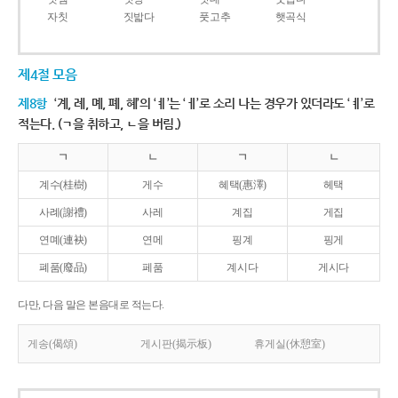
자칫
짓밟다
풋고추
햇곡식
제4절 모음
제8항
‘계, 례, 몌, 폐, 혜’의 ‘ㅖ’는 ‘ㅔ’로 소리 나는 경우가 있더라도 ‘ㅖ’로
적는다. (ㄱ을 취하고, ㄴ을 버림.)
ㄱ
ㄴ
ㄱ
ㄴ
계수(桂樹)
게수
혜택(惠澤)
헤택
사례(謝禮)
사레
계집
게집
연몌(連袂)
연메
핑계
핑게
폐품(廢品)
페품
계시다
게시다
다만, 다음 말은 본음대로 적는다.
게송(偈頌)
게시판(揭示板)
휴게실(休憩室)