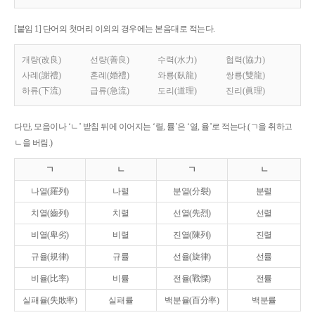
[붙임 1] 단어의 첫머리 이외의 경우에는 본음대로 적는다.
개량(改良)
선량(善良)
수력(水力)
협력(協力)
사례(謝禮)
혼례(婚禮)
와룡(臥龍)
쌍룡(雙龍)
하류(下流)
급류(急流)
도리(道理)
진리(眞理)
다만, 모음이나 ‘ㄴ’ 받침 뒤에 이어지는 ‘렬, 률’은 ‘열, 율’로 적는다.(ㄱ을 취하고
ㄴ을 버림.)
ㄱ
ㄴ
ㄱ
ㄴ
나열(羅列)
나렬
분열(分裂)
분렬
치열(齒列)
치렬
선열(先烈)
선렬
비열(卑劣)
비렬
진열(陳列)
진렬
규율(規律)
규률
선율(旋律)
선률
비율(比率)
비률
전율(戰慄)
전률
실패율(失敗率)
실패률
백분율(百分率)
백분률