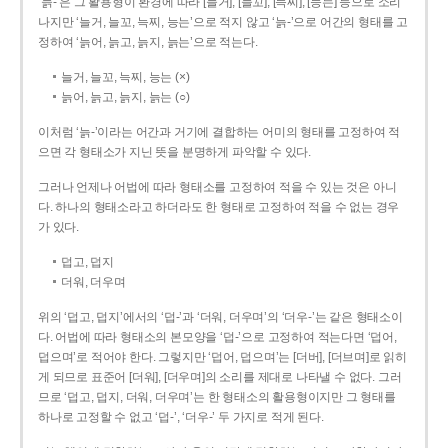
‘늙-’은 그 활용형이 환경에 따라 [늘거], [늘꼬], [늑찌], [능는] 등으로 소리
나지만 ‘늘거, 늘꼬, 늑찌, 능는’으로 적지 않고 ‘늙-’으로 어간의 형태를 고
정하여 ‘늙어, 늙고, 늙지, 늙는’으로 적는다.
늘거, 늘꼬, 늑찌, 능는 (×)
늙어, 늙고, 늙지, 늙는 (○)
이처럼 ‘늙-­’이라는 어간과 거기에 결합하는 어미의 형태를 고정하여 적
으면 각 형태소가 지닌 뜻을 분명하게 파악할 수 있다.
그러나 언제나 어법에 따라 형태소를 고정하여 적을 수 있는 것은 아니
다. 하나의 형태소라고 하더라도 한 형태로 고정하여 적을 수 없는 경우
가 있다.
덥고, 덥지
더워, 더우며
위의 ‘덥고, 덥지’에서의 ‘덥-­’과 ‘더워, 더우며’의 ‘더우-­’는 같은 형태소이
다. 어법에 따라 형태소의 본모양을 ‘덥-­’으로 고정하여 적는다면 ‘덥어,
덥으며’로 적어야 한다. 그렇지만 ‘덥어, 덥으며’는 [더버], [더브며]로 읽히
게 되므로 표준어 [더워], [더우며]의 소리를 제대로 나타낼 수 없다. 그러
므로 ‘덥고, 덥지, 더워, 더우며’는 한 형태소의 활용형이지만 그 형태를
하나로 고정할 수 없고 ‘덥-’, ‘더우-’ 두 가지로 적게 된다.