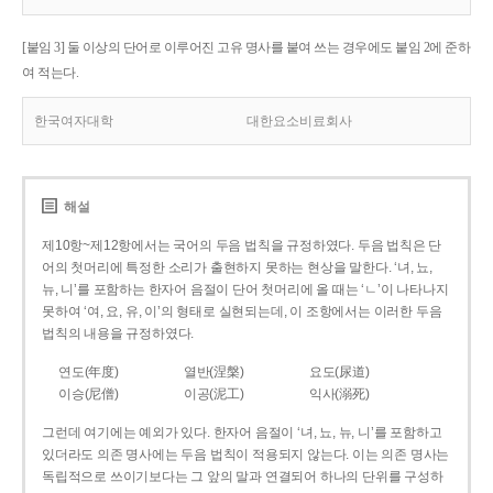
[붙임 3] 둘 이상의 단어로 이루어진 고유 명사를 붙여 쓰는 경우에도 붙임 2에 준하
여 적는다.
한국여자대학
대한요소비료회사
해설
제10항~제12항에서는 국어의 두음 법칙을 규정하였다. 두음 법칙은 단
어의 첫머리에 특정한 소리가 출현하지 못하는 현상을 말한다. ‘녀, 뇨,
뉴, 니’를 포함하는 한자어 음절이 단어 첫머리에 올 때는 ‘ㄴ’이 나타나지
못하여 ‘여, 요, 유, 이’의 형태로 실현되는데, 이 조항에서는 이러한 두음
법칙의 내용을 규정하였다.
연도(年度)
열반(涅槃)
요도(尿道)
이승(尼僧)
이공(泥工)
익사(溺死)
그런데 여기에는 예외가 있다. 한자어 음절이 ‘녀, 뇨, 뉴, 니’를 포함하고
있더라도 의존 명사에는 두음 법칙이 적용되지 않는다. 이는 의존 명사는
독립적으로 쓰이기보다는 그 앞의 말과 연결되어 하나의 단위를 구성하