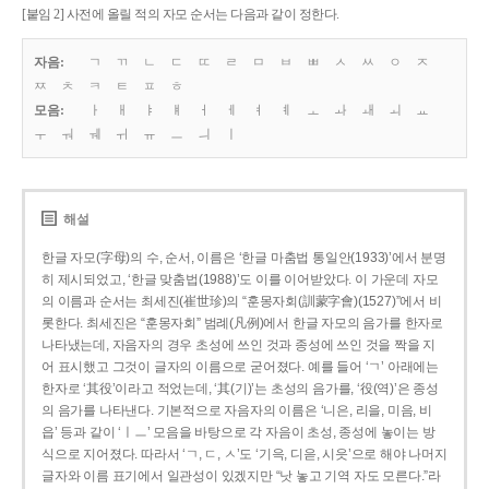
[붙임 2] 사전에 올릴 적의 자모 순서는 다음과 같이 정한다.
자음:
ㄱ
ㄲ
ㄴ
ㄷ
ㄸ
ㄹ
ㅁ
ㅂ
ㅃ
ㅅ
ㅆ
ㅇ
ㅈ
ㅉ
ㅊ
ㅋ
ㅌ
ㅍ
ㅎ
모음:
ㅏ
ㅐ
ㅑ
ㅒ
ㅓ
ㅔ
ㅕ
ㅖ
ㅗ
ㅘ
ㅙ
ㅚ
ㅛ
ㅜ
ㅝ
ㅞ
ㅟ
ㅠ
ㅡ
ㅢ
ㅣ
해설
한글 자모(字母)의 수, 순서, 이름은 ‘한글 마춤법 통일안(1933)’에서 분명
히 제시되었고, ‘한글 맞춤법(1988)’도 이를 이어받았다. 이 가운데 자모
의 이름과 순서는 최세진(崔世珍)의 “훈몽자회(訓蒙字會)(1527)”에서 비
롯한다. 최세진은 “훈몽자회” 범례(凡例)에서 한글 자모의 음가를 한자로
나타냈는데, 자음자의 경우 초성에 쓰인 것과 종성에 쓰인 것을 짝을 지
어 표시했고 그것이 글자의 이름으로 굳어졌다. 예를 들어 ‘ㄱ’ 아래에는
한자로 ‘其役’이라고 적었는데, ‘其(기)’는 초성의 음가를, ‘役(역)’은 종성
의 음가를 나타낸다. 기본적으로 자음자의 이름은 ‘니은, 리을, 미음, 비
읍’ 등과 같이 ‘ㅣㅡ’ 모음을 바탕으로 각 자음이 초성, 종성에 놓이는 방
식으로 지어졌다. 따라서 ‘ㄱ, ㄷ, ㅅ’도 ‘기윽, 디읃, 시읏’으로 해야 나머지
글자와 이름 표기에서 일관성이 있겠지만 “낫 놓고 기역 자도 모른다.”라