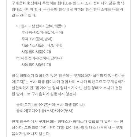
구개음화 현상에서 후행하는 형태소는 반드시 조사, 접미사와 같은 형식
형태소이어야 한다. 구개음화 현상에 관여하는 형식 형태소에는 다음과
같은 것이 있다.
이: 명사 파생 접미사(맏이, 해돋이)
부사 파생 접미사(같이, 굳이)
주격 조사(끝이, 밭이)
서술격 조사(끝이다, 밭이다)
사동 접미사(붙이다)
히: 피동 접미사(걷히다, 닫히다)
사동 접미사(굳히다)
형식 형태소가 결합하지 않은 경우에는 구개음화가 실현되지 않는다. ‘곧
이[고지]’는 부사 파생 접미사가 결합하여 부사가 되었으므로 구개음화가
실현되었지만, ‘곧이어’는 형식 형태소가 아닌 실질 형태소 부사가 결합
한 말이므로 구개음화가 실현되지 않는다.
곧이[고지]: 곧-­(어근)+­-이(부사 파생 접미사)
곧이어[고디어]: 곧(부사)+이어(부사)
현재 표준어에서 구개음화는 형태소와 형태소가 결합할 때 일어나는 현
상이다. 그러므로 ‘마디, 견디다’와 같이 하나의 형태소 내부에서는 구개
음화가 일어나지 않는다.