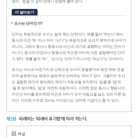
생이’, ‘밥을’과 같이 언제나 앞말에 붙여 쓴다.
더 알아보기
조사는 단어인가?
단어는 독립적으로 쓰이는 말의 최소 단위이다. 예를 들어 ‘먹는다’에서
동사의 어간 ‘먹-­’이나 어미 ‘­-는다’는 독립적으로 쓰이지 못하므로 단어가
아니다. 그래서 동사나 형용사의 어간과 여기에 결합하는 어미는 단어가
아니다. 동사의 어간이나 형용사의 어간은 어미와 서로 결합해야만 단어
가 된다. 예를 들어 ‘먹-’, ‘-는다’는 단어가 아니지만 ‘먹는다’는 단어이다.
조사는 어미와 마찬가지로 단독으로 쓰이지 못할뿐더러 체언 뒤에 연결
되어 실현된다는 점에서 일반적인 단어와는 차이가 있다. 그렇지만 조사
는 결합한 체언과 분리해도 체언이 자립성을 유지한다. ‘밥을’을 ‘밥’과
‘을’로 분리해도 ‘밥’은 여전히 자립적이다. 이러한 점은 동사나 형용사의
어간과 어미를 분리하면 어간과 어미가 모두 자립성을 잃는 것과 다른 점
이다. 이러한 이유로 조사는 어미보다는 단어에 가깝다고 할 수 있다.
제3항
외래어는 ‘외래어 표기법’에 따라 적는다.
해설