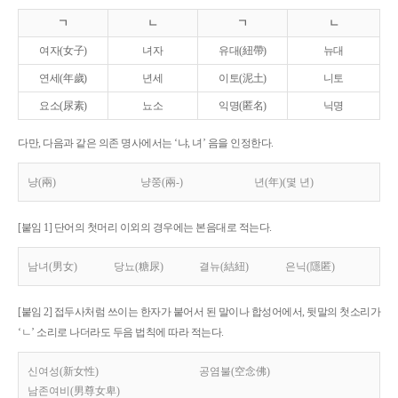
ㄱ
ㄴ
ㄱ
ㄴ
여자(女子)
녀자
유대(紐帶)
뉴대
연세(年歲)
년세
이토(泥土)
니토
요소(尿素)
뇨소
익명(匿名)
닉명
다만, 다음과 같은 의존 명사에서는 ‘냐, 녀’ 음을 인정한다.
냥(兩)
냥쭝(兩-)
년(年)(몇 년)
[붙임 1] 단어의 첫머리 이외의 경우에는 본음대로 적는다.
남녀(男女)
당뇨(糖尿)
결뉴(結紐)
은닉(隱匿)
[붙임 2] 접두사처럼 쓰이는 한자가 붙어서 된 말이나 합성어에서, 뒷말의 첫소리가
‘ㄴ’ 소리로 나더라도 두음 법칙에 따라 적는다.
신여성(新女性)
공염불(空念佛)
남존여비(男尊女卑)