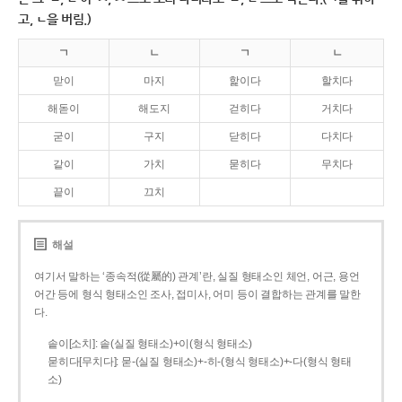
고, ㄴ을 버림.)
ㄱ
ㄴ
ㄱ
ㄴ
맏이
마지
핥이다
할치다
해돋이
해도지
걷히다
거치다
굳이
구지
닫히다
다치다
같이
가치
묻히다
무치다
끝이
끄치
해설
여기서 말하는 ‘종속적(從屬的) 관계’란, 실질 형태소인 체언, 어근, 용언
어간 등에 형식 형태소인 조사, 접미사, 어미 등이 결합하는 관계를 말한
다.
솥이[소치]: 솥(실질 형태소)+이(형식 형태소)
묻히다[무치다]: 묻­-(실질 형태소)+­-히­-(형식 형태소)+-다(형식 형태
소)