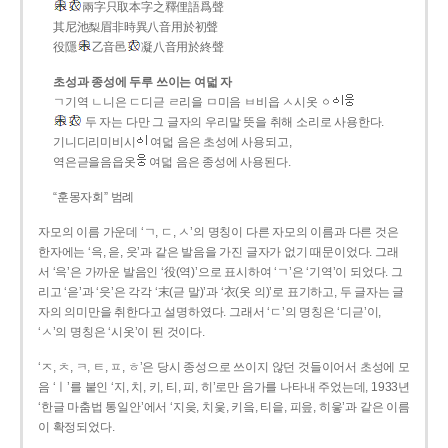
兩字只取本字之釋俚語爲聲
其尼池梨眉非時異八音用於初聲
役隱
乙音邑
凝八音用於終聲
초성과 종성에 두루 쓰이는 여덟 자
ㄱ기역 ㄴ니은 ㄷ디귿 ㄹ리을 ㅁ미음 ㅂ비읍 ㅅ시옷 ㆁ
두 자는 다만 그 글자의 우리말 뜻을 취해 소리로 사용한다.
기니디리미비시
여덟 음은 초성에 사용되고,
역은귿을음읍옷
여덟 음은 종성에 사용된다.
“훈몽자회” 범례
자모의 이름 가운데 ‘ㄱ, ㄷ, ㅅ’의 명칭이 다른 자모의 이름과 다른 것은
한자에는 ‘윽, 읃, 읏’과 같은 발음을 가진 글자가 없기 때문이었다. 그래
서 ‘윽’은 가까운 발음인 ‘役(역)’으로 표시하여 ‘ㄱ’은 ‘기역’이 되었다. 그
리고 ‘읃’과 ‘읏’은 각각 ‘末(귿 말)’과 ‘衣(옷 의)’로 표기하고, 두 글자는 글
자의 의미만을 취한다고 설명하였다. 그래서 ‘ㄷ’의 명칭은 ‘디귿’이,
‘ㅅ’의 명칭은 ‘시옷’이 된 것이다.
‘ㅈ, ㅊ, ㅋ, ㅌ, ㅍ, ㅎ’은 당시 종성으로 쓰이지 않던 것들이어서 초성에 모
음 ‘ㅣ’를 붙인 ‘지, 치, 키, 티, 피, 히’로만 음가를 나타내 주었는데, 1933년
‘한글 마춤법 통일안’에서 ‘지읒, 치읓, 키읔, 티읕, 피읖, 히읗’과 같은 이름
이 확정되었다.