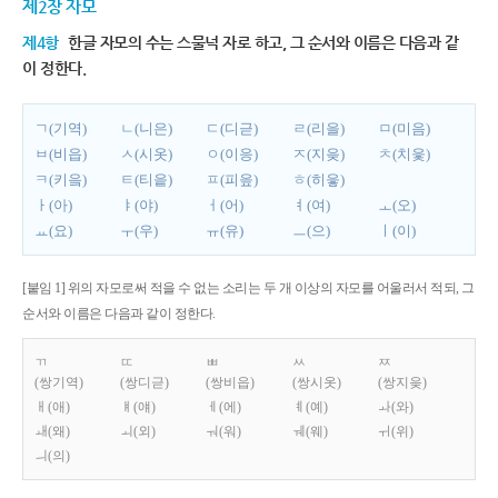
제2장 자모
제4항
한글 자모의 수는 스물넉 자로 하고, 그 순서와 이름은 다음과 같
이 정한다.
ㄱ(기역)
ㄴ(니은)
ㄷ(디귿)
ㄹ(리을)
ㅁ(미음)
ㅂ(비읍)
ㅅ(시옷)
ㅇ(이응)
ㅈ(지읒)
ㅊ(치읓)
ㅋ(키읔)
ㅌ(티읕)
ㅍ(피읖)
ㅎ(히읗)
ㅏ(아)
ㅑ(야)
ㅓ(어)
ㅕ(여)
ㅗ(오)
ㅛ(요)
ㅜ(우)
ㅠ(유)
ㅡ(으)
ㅣ(이)
[붙임 1] 위의 자모로써 적을 수 없는 소리는 두 개 이상의 자모를 어울러서 적되, 그
순서와 이름은 다음과 같이 정한다.
ㄲ
ㄸ
ㅃ
ㅆ
ㅉ
(쌍기역)
(쌍디귿)
(쌍비읍)
(쌍시옷)
(쌍지읒)
ㅐ(애)
ㅒ(얘)
ㅔ(에)
ㅖ(예)
ㅘ(와)
ㅙ(왜)
ㅚ(외)
ㅝ(워)
ㅞ(웨)
ㅟ(위)
ㅢ(의)