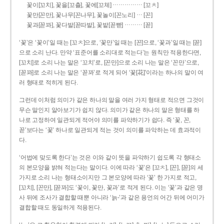
……………
꽃이[꼬치], 꽃을[꼬츨], 꽃에[꼬체]
[꼬ㅊ]
…
꽃만[꼰만], 꽃나무[꼰나무], 꽃놀이[꼰노리]
[꼰]
………
꽃과[꼳꽈], 꽃다발[꼳따발], 꽃밭[꼳빧]
[꼳]
‘꽃’은 ‘꽃이’일 때는 [꼬ㅊ]으로, ‘꽃만’일 때는 [꼰]으로, ‘꽃과’일 때는 [꼳]
으로 소리 난다. 만약 ‘표준어를 소리대로 적는다’는 원칙만 적용한다면,
[꼬치]로 소리 나는 말은 ‘꼬치’로, [꼰만]으로 소리 나는 말은 ‘꼰만’으로,
[꼳꽈]로 소리 나는 말은 ‘꼳꽈’로 적게 되어 ‘꽃[花]’이라는 하나의 말이 여
러 형태로 적히게 된다.
그런데 이처럼 의미가 같은 하나의 말을 여러 가지 형태로 적으면 그것이
무슨 말인지 알아보기가 쉽지 않다. 의미가 같은 하나의 말은 형태를 하
나로 고정하여 일관되게 적어야 의미를 파악하기가 쉽다. 즉 ‘꽃, 꼰,
꼳’보다는 ‘꽃’ 하나로 일관되게 적는 것이 의미를 파악하는 데 효과적이
다.
‘어법에 맞도록 한다’는 것은 이와 같이 뜻을 파악하기 쉽도록 각 형태소
의 본모양을 밝혀 적는다는 말이다. 이에 따라 ‘꽃’은 [꼬ㅊ], [꼰], [꼳]의 세
가지로 소리 나는 형태소이지만 그 본모양에 따라 ‘꽃’ 한 가지로 적고,
[꼬치], [꼰만], [꼳꽈]도 ‘꽃이, 꽃만, 꽃과’로 적게 된다. 이는 ‘꽃’과 같은 명
사 뒤에 조사가 결합할 때뿐 아니라 ‘늙-’과 같은 용언의 어간 뒤에 어미가
결합할 때도 동일하게 적용된다.