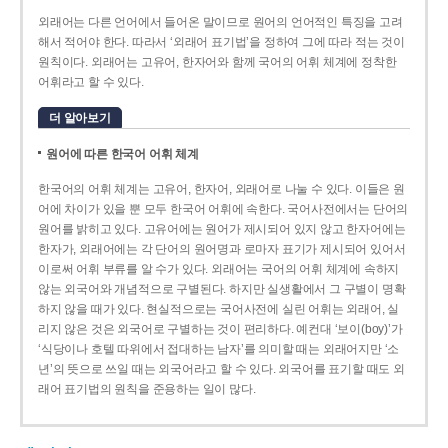
외래어는 다른 언어에서 들어온 말이므로 원어의 언어적인 특징을 고려
해서 적어야 한다. 따라서 ‘외래어 표기법’을 정하여 그에 따라 적는 것이
원칙이다. 외래어는 고유어, 한자어와 함께 국어의 어휘 체계에 정착한
어휘라고 할 수 있다.
더 알아보기
원어에 따른 한국어 어휘 체계
한국어의 어휘 체계는 고유어, 한자어, 외래어로 나눌 수 있다. 이들은 원
어에 차이가 있을 뿐 모두 한국어 어휘에 속한다. 국어사전에서는 단어의
원어를 밝히고 있다. 고유어에는 원어가 제시되어 있지 않고 한자어에는
한자가, 외래어에는 각 단어의 원어명과 로마자 표기가 제시되어 있어서
이로써 어휘 부류를 알 수가 있다. 외래어는 국어의 어휘 체계에 속하지
않는 외국어와 개념적으로 구별된다. 하지만 실생활에서 그 구별이 명확
하지 않을 때가 있다. 현실적으로는 국어사전에 실린 어휘는 외래어, 실
리지 않은 것은 외국어로 구별하는 것이 편리하다. 예컨대 ‘보이(boy)’가
‘식당이나 호텔 따위에서 접대하는 남자’를 의미할 때는 외래어지만 ‘소
년’의 뜻으로 쓰일 때는 외국어라고 할 수 있다. 외국어를 표기할 때도 외
래어 표기법의 원칙을 준용하는 일이 많다.