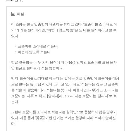
해설
이 조항은 한글 맞춤법의 대원칙을 밝히고 있다. “표준어를 소리대로 적
되”가 기본 원칙이라면, “어법에 맞도록 함”은 또 다른 원칙이라고 할 수
있다.
표준어를 소리대로 적는다.
어법에 맞도록 적는다.
한글 맞춤법은 이 두 가지 원칙에 따라 음성 언어인 표준어를 표음 문자
인 한글로 올바르게 적는 방법이다.
먼저 ‘표준어를 소리대로 적는다’는 말에는 한글 맞춤법이 표준어를 대상
으로 한다는 뜻이 담겨 있다. 그리고 ‘소리대로’ 적는다는 것은 그 표준어
를 적을 때 발음에 따라 적는다는 뜻이다. 이를테면 [나무]라고 소리 나는
표준어는 ‘나무’로 적고, [달리다]라고 소리 나는 표준어는 ‘달리다’로 적
는다.
그런데 표준어를 소리대로 적는다는 원칙만으로 충분하지 않은 경우가
있다. 예를 들어 ‘꽃[花]’이란 단어는 쓰이는 환경에 따라 소리가 달라진
다.