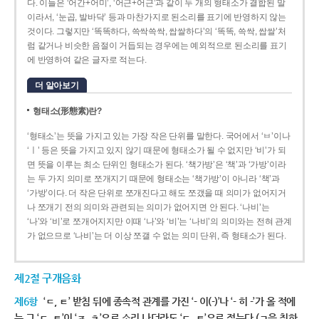
다. 이들은 ‘어간+어미’, ‘어근+어근’과 같이 두 개의 형태소가 결합된 말
이라서, ‘눈곱, 발바닥’ 등과 마찬가지로 된소리를 표기에 반영하지 않는
것이다. 그렇지만 ‘똑똑하다, 쓱싹쓱싹, 쌉쌀하다’의 ‘똑똑, 쓱싹, 쌉쌀’처
럼 같거나 비슷한 음절이 거듭되는 경우에는 예외적으로 된소리를 표기
에 반영하여 같은 글자로 적는다.
더 알아보기
형태소(形態素)란?
‘형태소’는 뜻을 가지고 있는 가장 작은 단위를 말한다. 국어에서 ‘ㅂ’이나
‘ㅣ’ 등은 뜻을 가지고 있지 않기 때문에 형태소가 될 수 없지만 ‘비’가 되
면 뜻을 이루는 최소 단위인 형태소가 된다. ‘책가방’은 ‘책’과 ‘가방’이라
는 두 가지 의미로 쪼개지기 때문에 형태소는 ‘책가방’이 아니라 ‘책’과
‘가방’이다. 더 작은 단위로 쪼개진다고 해도 쪼갰을 때 의미가 없어지거
나 쪼개기 전의 의미와 관련되는 의미가 없어지면 안 된다. ‘나비’는
‘나’와 ‘비’로 쪼개어지지만 이때 ‘나’와 ‘비’는 ‘나비’의 의미와는 전혀 관계
가 없으므로 ‘나비’는 더 이상 쪼갤 수 없는 의미 단위, 즉 형태소가 된다.
제2절 구개음화
제6항
‘ㄷ, ㅌ’ 받침 뒤에 종속적 관계를 가진 ‘- 이(-)’나 ‘- 히 -’가 올 적에
는 그 ‘ㄷ, ㅌ’이 ‘ㅈ, ㅊ’으로 소리 나더라도 ‘ㄷ, ㅌ’으로 적는다.(ㄱ을 취하