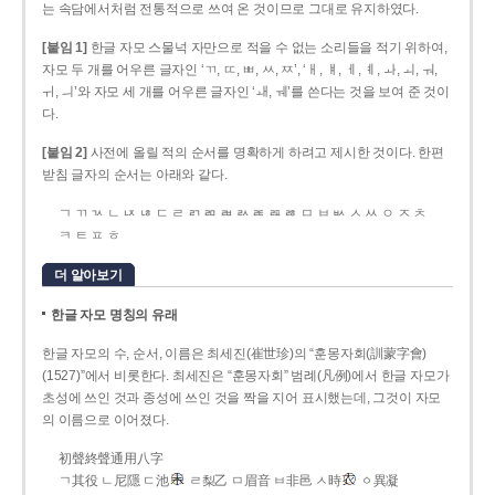
는 속담에서처럼 전통적으로 쓰여 온 것이므로 그대로 유지하였다.
[붙임 1]
한글 자모 스물넉 자만으로 적을 수 없는 소리들을 적기 위하여,
자모 두 개를 어우른 글자인 ‘ㄲ, ㄸ, ㅃ, ㅆ, ㅉ’, ‘ㅐ, ㅒ, ㅔ, ㅖ, ㅘ, ㅚ, ㅝ,
ㅟ, ㅢ’와 자모 세 개를 어우른 글자인 ‘ㅙ, ㅞ’를 쓴다는 것을 보여 준 것이
다.
[붙임 2]
사전에 올릴 적의 순서를 명확하게 하려고 제시한 것이다. 한편
받침 글자의 순서는 아래와 같다.
ㄱ ㄲ ㄳ ㄴ ㄵ ㄶ ㄷ ㄹ ㄺ ㄻ ㄼ ㄽ ㄾ ㄿ ㅀ ㅁ ㅂ ㅄ ㅅ ㅆ ㅇ ㅈ ㅊ
ㅋ ㅌ ㅍ ㅎ
더 알아보기
한글 자모 명칭의 유래
한글 자모의 수, 순서, 이름은 최세진(崔世珍)의 “훈몽자회(訓蒙字會)
(1527)”에서 비롯한다. 최세진은 “훈몽자회” 범례(凡例)에서 한글 자모가
초성에 쓰인 것과 종성에 쓰인 것을 짝을 지어 표시했는데, 그것이 자모
의 이름으로 이어졌다.
初聲終聲通用八字
ㄱ其役 ㄴ尼隱 ㄷ池
ㄹ梨乙 ㅁ眉音 ㅂ非邑 ㅅ時
ㆁ異凝