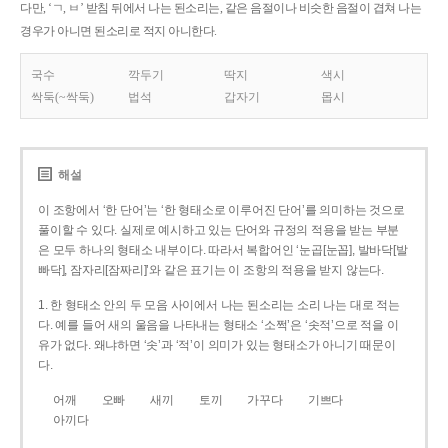
다만, ‘ㄱ, ㅂ’ 받침 뒤에서 나는 된소리는, 같은 음절이나 비슷한 음절이 겹쳐 나는
경우가 아니면 된소리로 적지 아니한다.
국수
깍두기
딱지
색시
싹둑(~싹둑)
법석
갑자기
몹시
해설
이 조항에서 ‘한 단어’는 ‘한 형태소로 이루어진 단어’를 의미하는 것으로
풀이할 수 있다. 실제로 예시하고 있는 단어와 규정의 적용을 받는 부분
은 모두 하나의 형태소 내부이다. 따라서 복합어인 ‘눈곱[눈꼽], 발바닥[발
빠닥], 잠자리[잠짜리]’와 같은 표기는 이 조항의 적용을 받지 않는다.
1. 한 형태소 안의 두 모음 사이에서 나는 된소리는 소리 나는 대로 적는
다. 예를 들어 새의 울음을 나타내는 형태소 ‘소쩍’은 ‘솟적’으로 적을 이
유가 없다. 왜냐하면 ‘솟’과 ‘적’이 의미가 있는 형태소가 아니기 때문이
다.
어깨
오빠
새끼
토끼
가꾸다
기쁘다
아끼다