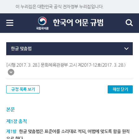
이 누리집은 대한민국 공식 전자정부 누리집입니다.
한글 맞춤법
[시행 2017. 3. 28.] 문화체육관광부 고시 제2017-12호(2017. 3. 28.)
규정 목록 보기
해설 닫기
본문
제1장 총칙
제1항
한글 맞춤법은 표준어를 소리대로 적되, 어법에 맞도록 함을 원칙
으로 한다.