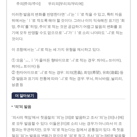
주의[주의/주이]
우리의[우리의/우리에]
이러한 발음의 변화를 반영한다면 ‘ㅢ’는 ‘ㅣ’로 적을 수 있고, 특히 자음
뒤에서는 ‘ㅣ’로 적도록 해야 할 것이다. 그러나 이미 익숙해진 표기인 ‘희
망, 주의’를 ‘히망, 주이’로 적는 것은 공감하기 어렵고 발음의 변화를 표
기에 모두 반영할 수도 없으므로 ‘ㅢ’가 ‘ㅣ’로 소리 나더라도 ‘ㅢ’로 적는
것이다.
이 조항에서는 ‘ㅢ’로 적는 세 가지 유형을 제시하고 있다.
① 모음 ‘ㅡ, ㅣ’가 줄어든 형태이므로 ‘ㅢ’로 적는 경우: 씌어(←쓰이어),
틔어(←트이어) 등
② 한자어이므로 ‘ㅢ’로 적는 경우: 의의(意義), 희망(希望), 유희(遊戱) 등
③ 발음과 표기의 전통에 따라 ‘ㅢ’로 적는 경우: 무늬, 하늬바람, 늴리리,
닁큼 등
더 알아보기
‘의’의 발음
‘의사의 책임’에서 첫음절의 ‘의’는 [의]로 발음하고 조사 ‘의’는 [의]나 [에]
로 모두 발음할 수 있다. 이들은 [이]로 소리 나는 경우가 아니라서 이 조
항과는 무관하지만, 모두 ‘의’로 적는다는 점에서 공통점이 있다. 즉 첫음
절의 ‘의’는 발음의 변화가 없으므로 ‘의’로 적고, 조사 ‘의’는 [에]로 발음할