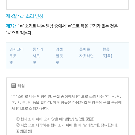
제3절 'ㄷ' 소리 받침
제7항
‘ㄷ’ 소리로 나는 받침 중에서 ‘ㄷ’으로 적을 근거가 없는 것은
‘ㅅ’으로 적는다.
덧저고리
돗자리
엇셈
웃어른
핫옷
무릇
사뭇
얼핏
자칫하면
뭇[衆]
옛
첫
헛
해설
‘ㄷ’ 소리로 나는 받침이란, 음절 종성에서 [ㄷ]으로 소리 나는 ‘ㄷ, ㅅ, ㅆ,
ㅈ, ㅊ, ㅌ, ㅎ’ 등을 말한다. 이 받침들은 다음과 같은 경우에 음절 종성에
서 [ㄷ]으로 소리가 난다.
① 형태소가 뒤에 오지 않을 때: 밭[받], 빚[빋], 꽃[꼳]
② 자음으로 시작하는 형태소가 뒤에 올 때: 밭과[받꽈], 젖다[젇따],
꽃병[꼳뼝]