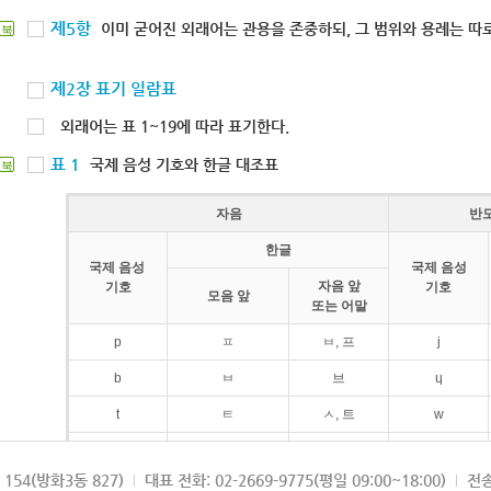
제5항
이미 굳어진 외래어는 관용을 존중하되, 그 범위와 용례는 따로
북
제2장 표기 일람표
외래어는 표 1~19에 따라 표기한다.
표 1
국제 음성 기호와 한글 대조표
북
자음
반
한글
국제 음성
국제 음성
자음 앞
기호
기호
모음 앞
또는 어말
p
ㅍ
ㅂ, 프
j
b
ㅂ
브
ɥ
t
ㅌ
ㅅ, 트
w
d
ㄷ
드
154(방화3동 827)
대표 전화: 02-2669-9775(평일 09:00~18:00)
전송
k
ㅋ
ㄱ, 크