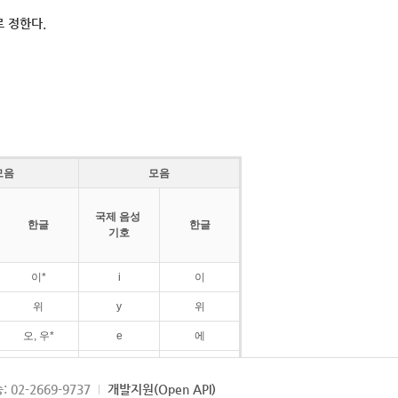
 정한다.
모음
모음
국제 음성
한글
한글
기호
이*
i
이
위
y
위
오, 우*
e
에
ø
외
: 02-2669-9737
개발지원(Open API)
ɛ
에