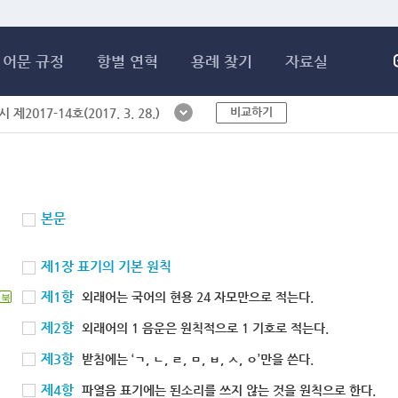
메인콘텐츠 바로가기
어문 규정
항별 연혁
용례 찾기
자료실
비교하기
제2017-14호(2017. 3. 28.)
본문
제1장 표기의 기본 원칙
제1항
외래어는 국어의 현용 24 자모만으로 적는다.
북
제2항
외래어의 1 음운은 원칙적으로 1 기호로 적는다.
제3항
받침에는 ‘ㄱ, ㄴ, ㄹ, ㅁ, ㅂ, ㅅ, ㅇ’만을 쓴다.
제4항
파열음 표기에는 된소리를 쓰지 않는 것을 원칙으로 한다.