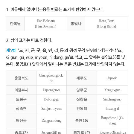
1. 이름에서 일어나는 음운 변화는 표기에 반영하지 않는다.
Han Boknam
Hong Bitna
한복남
홍빛나
(Han Bok-nam)
(Hong Bit-na)
2. 성의 표기는 따로 정한다.
제5항
‘도, 시, 군, 구, 읍, 면, 리, 동’의 행정 구역 단위와 ‘가’는 각각 ‘do,
si, gun, gu, eup, myeon, ri, dong, ga’로 적고, 그 앞에는 붙임표(-)를 넣
는다. 붙임표(-) 앞뒤에서 일어나는 음운 변화는 표기에 반영하지 않는다.
Chungcheongbuk-
충청북도
제주도
Jeju-do
do
의정부시
Uijeongbu-si
양주군
Yangju-gun
도봉구
Dobong-gu
신창읍
Sinchang-eup
삼죽면
Samjuk-myeon
인왕리
Inwang-ri
Bongcheon 1(il)-
당산동
Dangsan-dong
봉천 1동
dong
종로 2가
Jongno 2(i)-ga
퇴계로 3가
Toegyero 3(sam)-ga