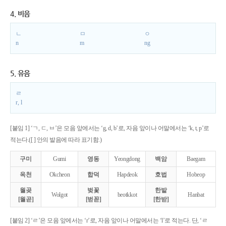
4. 비음
ㄴ
ㅁ
ㅇ
n
m
ng
5. 유음
ㄹ
r, l
[붙임 1] ‘ㄱ, ㄷ, ㅂ’은 모음 앞에서는 ‘g, d, b’로, 자음 앞이나 어말에서는 ‘k, t, p’로
적는다.([ ] 안의 발음에 따라 표기함.)
구미
Gumi
영동
Yeongdong
백암
Baegam
옥천
Okcheon
합덕
Hapdeok
호법
Hobeop
월곶
벚꽃
한밭
Wolgot
beotkkot
Hanbat
[월곧]
[벋꼳]
[한받]
[붙임 2] ‘ㄹ’은 모음 앞에서는 ‘r’로, 자음 앞이나 어말에서는 ‘l’로 적는다. 단, ‘ㄹ