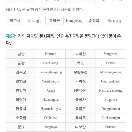
[붙임] ‘시, 군, 읍’의 행정 구역 단위는 생략할 수 있다.
청주시
Cheongju
함평군
Hampyeong
순창읍
Sunchang
제6항
자연 지물명, 문화재명, 인공 축조물명은 붙임표(-) 없이 붙여 쓴
다.
남산
Namsan
속리산
Songnisan
금강
Geumgang
독도
Dokdo
경복궁
Gyeongbokgung
무량수전
Muryangsujeon
연화교
Yeonhwagyo
극락전
Geungnakjeon
안압지
Anapji
남한산성
Namhansanseong
화랑대
Hwarangdae
불국사
Bulguksa
현충사
Hyeonchungsa
독립문
Dongnimmun
오죽헌
Ojukheon
촉석루
Chokseongnu
종묘
Jongmyo
다보탑
Dabotap