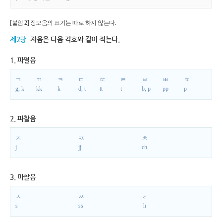
[붙임 2] 장모음의 표기는 따로 하지 않는다.
제2항
자음은 다음 각호와 같이 적는다.
1. 파열음
ㄱ
ㄲ
ㅋ
ㄷ
ㄸ
ㅌ
ㅂ
ㅃ
ㅍ
g, k
kk
k
d, t
tt
t
b, p
pp
p
2. 파찰음
ㅈ
ㅉ
ㅊ
j
jj
ch
3. 마찰음
ㅅ
ㅆ
ㅎ
s
ss
h