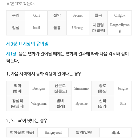
ㄹ’은 ‘ll’로 적는다.
구리
Guri
설악
Seorak
칠곡
Chilgok
대관령
Daegwallyeon
임실
Imsil
울릉
Ulleung
[대괄령]
g
제3장 표기상의 유의점
제1항
음운 변화가 일어날 때에는 변화의 결과에 따라 다음 각호와 같이
적는다.
1. 자음 사이에서 동화 작용이 일어나는 경우
백마
신문로
종로
Baengma
Sinmunno
Jongno
[뱅마]
[신문노]
[종노]
왕십리
별내
신라
Wangsimni
Byeollae
Silla
[왕심니]
[별래]
[실라]
2. ‘ㄴ, ㄹ’이 덧나는 경우
학여울[항녀울]
Hangnyeoul
알약[알략]
allyak