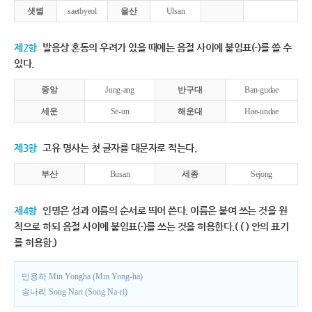
샛별
saetbyeol
울산
Ulsan
제2항
발음상 혼동의 우려가 있을 때에는 음절 사이에 붙임표(-)를 쓸 수
있다.
중앙
Jung-ang
반구대
Ban-gudae
세운
Se-un
해운대
Hae-undae
제3항
고유 명사는 첫 글자를 대문자로 적는다.
부산
Busan
세종
Sejong
제4항
인명은 성과 이름의 순서로 띄어 쓴다. 이름은 붙여 쓰는 것을 원
칙으로 하되 음절 사이에 붙임표(-)를 쓰는 것을 허용한다.( ( ) 안의 표기
를 허용함.)
민용하 Min Yongha (Min Yong-ha)
송나리 Song Nari (Song Na-ri)