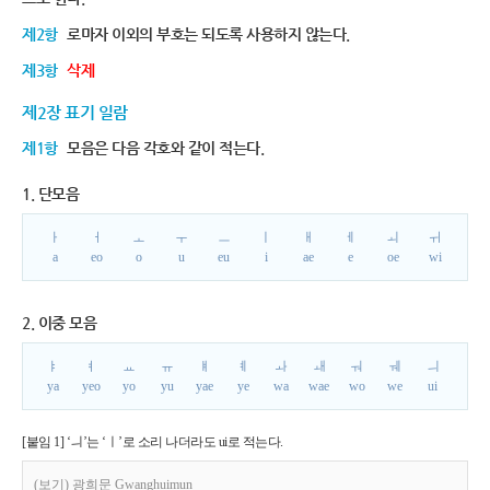
제2항
로마자 이외의 부호는 되도록 사용하지 않는다.
제3항
삭제
제2장 표기 일람
제1항
모음은 다음 각호와 같이 적는다.
1. 단모음
ㅏ
ㅓ
ㅗ
ㅜ
ㅡ
ㅣ
ㅐ
ㅔ
ㅚ
ㅟ
a
eo
o
u
eu
i
ae
e
oe
wi
2. 이중 모음
ㅑ
ㅕ
ㅛ
ㅠ
ㅒ
ㅖ
ㅘ
ㅙ
ㅝ
ㅞ
ㅢ
ya
yeo
yo
yu
yae
ye
wa
wae
wo
we
ui
[붙임 1] ‘ㅢ’는 ‘ㅣ’로 소리 나더라도 ui로 적는다.
(보기) 광희문 Gwanghuimun