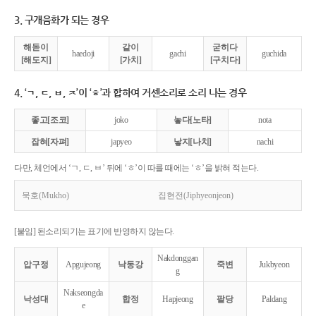
3. 구개음화가 되는 경우
해돋이
같이
굳히다
haedoji
gachi
guchida
[해도지]
[가치]
[구치다]
4. ‘ㄱ, ㄷ, ㅂ, ㅈ’이 ‘ㅎ’과 합하여 거센소리로 소리 나는 경우
좋고[조코]
joko
놓다[노타]
nota
잡혀[자펴]
japyeo
낳지[나치]
nachi
다만, 체언에서 ‘ㄱ, ㄷ, ㅂ’ 뒤에 ‘ㅎ’이 따를 때에는 ‘ㅎ’을 밝혀 적는다.
묵호(Mukho)
집현전(Jiphyeonjeon)
[붙임] 된소리되기는 표기에 반영하지 않는다.
Nakdonggan
압구정
Apgujeong
낙동강
죽변
Jukbyeon
g
Nakseongda
낙성대
합정
Hapjeong
팔당
Paldang
e