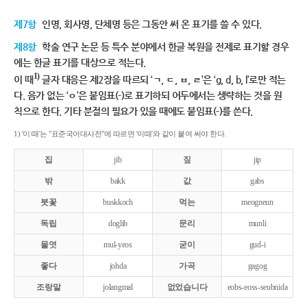
제7항
인명, 회사명, 단체명 등은 그동안 써 온 표기를 쓸 수 있다.
제8항
학술 연구 논문 등 특수 분야에서 한글 복원을 전제로 표기할 경우
에는 한글 표기를 대상으로 적는다.
1)
이 때
글자 대응은 제2장을 따르되 ‘ㄱ, ㄷ, ㅂ, ㄹ’은 ‘g, d, b, l’로만 적는
다. 음가 없는 ‘ㅇ’은 붙임표(-)로 표기하되 어두에서는 생략하는 것을 원
칙으로 한다. 기타 분절의 필요가 있을 때에도 붙임표(-)를 쓴다.
1) '이 때'는 "표준국어대사전"에 따르면 '이때'와 같이 붙여 써야 한다.
집
jib
짚
jip
밖
bakk
값
gabs
붓꽃
buskkoch
먹는
meogneun
독립
doglib
문리
munli
물엿
mul-yeos
굳이
gud-i
좋다
johda
가곡
gagog
조랑말
jolangmal
없었습니다
eobs-eoss-seubnida