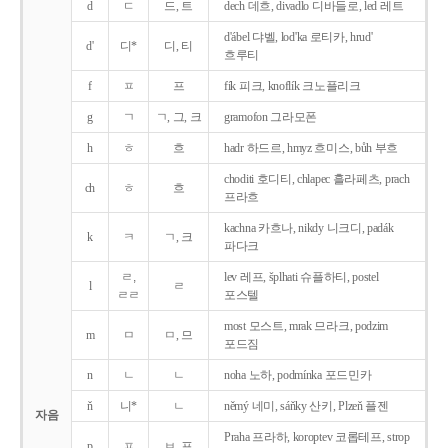
d
ㄷ
드, 트
dech 데흐, divadlo 디바들로, led 레트
d'ábel 댜벨, lod'ka 로티카, hrud'
d'
디*
디, 티
흐루티
f
ㅍ
프
fík 피크, knoflík 크노플리크
g
ㄱ
ㄱ, 그, 크
gramofon 그라모폰
h
ㅎ
흐
hadr 하드르, hmyz 흐미스, bůh 부흐
choditi 호디티, chlapec 흘라페츠, prach
ch
ㅎ
흐
프라흐
kachna 카흐나, nikdy 니크디, padák
k
ㅋ
ㄱ, 크
파다크
ㄹ,
lev 레프, šplhati 슈플하티, postel
l
ㄹ
ㄹㄹ
포스텔
most 모스트, mrak 므라크, podzim
m
ㅁ
ㅁ, 므
포드짐
n
ㄴ
ㄴ
noha 노하, podmínka 포드민카
ň
니*
ㄴ
němý 네미, sáňky 산키, Plzeň 플젠
자음
Praha 프라하, koroptev 코롭테프, strop
p
ㅍ
ㅂ, 프