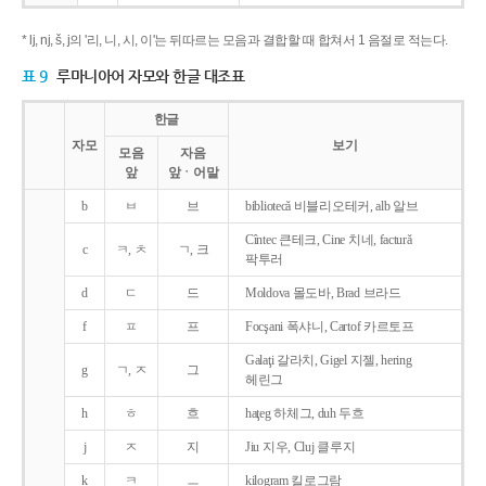
* lj, nj, š, j의 '리, 니, 시, 이'는 뒤따르는 모음과 결합할 때 합쳐서 1 음절로 적는다.
표 9
루마니아어 자모와 한글 대조표
한글
자모
보기
모음
자음
앞
앞ㆍ어말
b
ㅂ
브
bibliotecǎ 비블리오테커, alb 알브
Cîntec 큰테크, Cine 치네, facturǎ
c
ㅋ, ㅊ
ㄱ, 크
팍투러
d
ㄷ
드
Moldova 몰도바, Brad 브라드
f
ㅍ
프
Focşani 폭샤니, Cartof 카르토프
Galaţi 갈라치, Gigel 지젤, hering
g
ㄱ, ㅈ
그
헤린그
h
ㅎ
흐
haţeg 하체그, duh 두흐
j
ㅈ
지
Jiu 지우, Cluj 클루지
k
ㅋ
ㅡ
kilogram 킬로그람