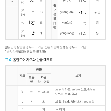
얼
yue
(ue)
웨
*
(r)
촬
ya
구
야
yuan
(uan)
위안
(ia)
류
撮
yo
요
yun
(un)
윈
口
類
ye
예
yong
(iong)
융
(ie)
[ ]는 단독 발음될 경우의 표기임. ( )는 자음이 선행할 경우의 표기임.
* 순치성(脣齒聲), 권설운(捲舌韻).
표 6
폴란드어 자모와 한글 대조표
한글
자모
보기
모음
자음
앞
앞ㆍ어말
burak 부라크, szybko 십코, dobrze
b
ㅂ
ㅂ, 브, 프
도브제, chleb 흘레프
c
ㅊ
츠
cel 첼, Balicki 발리츠키, noc 노츠
ć
ㅡ
치
dać 다치