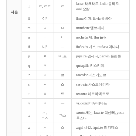
lacrar 라크라르, Lulio 룰리오,
l
ㄹ, ㄹㄹ
ㄹ
ocal 오칼
자음
ll
이*
―
llama 야마, lluvia 유비아
m
ㅁ
ㅁ
membrete 멤브레테
n
ㄴ
ㄴ
noche 노체, flan 플란
ñ
니*
―
ñoñez 뇨녜스, mañana 마냐나
p
ㅍ
ㅂ, 프
pepsina 펩시나, plantón 플란톤
q
ㅋ
―
quisquilla 키스키야
r
ㄹ
르
rascador 라스카도르
s
ㅅ
스
sastreria 사스트레리아
t
ㅌ
트
tetraetro 테트라에트로
v
ㅂ
―
viudedad 비우데다드
ㅅ,
xenón 세논, laxante 락산테, yuxta
x
ㄱ스
ㄱㅅ
육스타
z
ㅅ
스
zagal 사갈, liquidez 리키데스