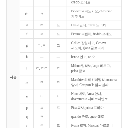
credo 크레도
Pinocchio 피노키오, cherubino
ch
ㅋ
―
케루비노
d
ㄷ
드
Dante 단테, drizza 드리차
f
ㅍ
프
Firenze 피렌체, freddo 프레도
Galileo 갈릴레오, Genova
g
ㄱ, ㅈ
그
제노바, gloria 글로리아
h
―
―
hanno 안노, oh 오
Milano 밀라노, largo 라르고,
l
ㄹ, ㄹㄹ
ㄹ
palco 팔코
자음
Macchiavelli 마키아벨리, mamma
m
ㅁ
ㅁ
맘마, Campanella 캄파넬라
Nero 네로, Anna 안나,
n
ㄴ
ㄴ
divertimento 디베르티멘토
p
ㅍ
프
Pisa 피사, prima 프리마
q
ㅋ
―
quando 콴도, queto 퀘토
r
ㄹ
르
Roma 로마, Marconi 마르코니