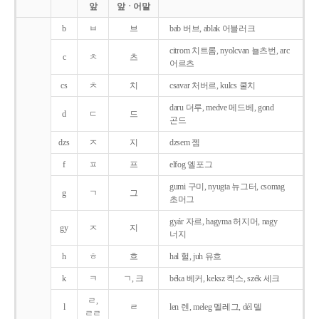
앞
앞ㆍ어말
b
ㅂ
브
bab 버브, ablak 어블러크
citrom 치트롬, nyolcvan 뇰츠번, arc
c
ㅊ
츠
어르츠
cs
ㅊ
치
csavar 처버르, kulcs 쿨치
daru 더루, medve 메드베, gond
d
ㄷ
드
곤드
dzs
ㅈ
지
dzsem 젬
f
ㅍ
프
elfog 엘포그
gumi 구미, nyugta 뉴그터, csomag
g
ㄱ
그
초머그
gyár 자르, hagyma 허지머, nagy
gy
ㅈ
지
너지
h
ㅎ
흐
hal 헐, juh 유흐
k
ㅋ
ㄱ, 크
béka 베커, keksz 켁스, szék 세크
ㄹ,
l
ㄹ
len 렌, meleg 멜레그, dél 델
ㄹㄹ