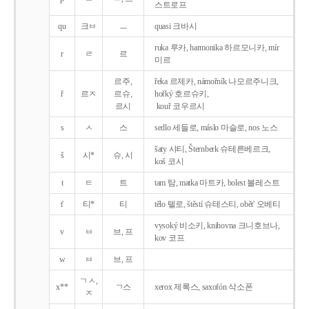
스트로프
qu
크ㅂ
ㅡ
quasi 크바시
ruka 루카, harmonika 하르모니카, mír
r
ㄹ
르
미르
르주,
řeka 르제카, námořník 나모르주니크,
ř
르ㅈ
르슈,
hořký 호르슈키,
르시
kouř 코우르시
s
ㅅ
스
sedlo 세들로, máslo 마슬로, nos 노스
šaty 샤티, Šternberk 슈테른베르크,
š
시*
슈, 시
koš 코시
t
ㅌ
트
tam 탐, matka 마트카, bolest 볼레스트
t'
티*
티
tělo 텔로, štěstí 슈테스티, obět' 오베티
vysoký 비소키, knihovna 크니호브나,
v
ㅂ
브, 프
kov 코프
w
ㅂ
브, 프
ㄱㅅ,
x**
ㄱ스
xerox 제록스, saxofón 삭소폰
ㅈ