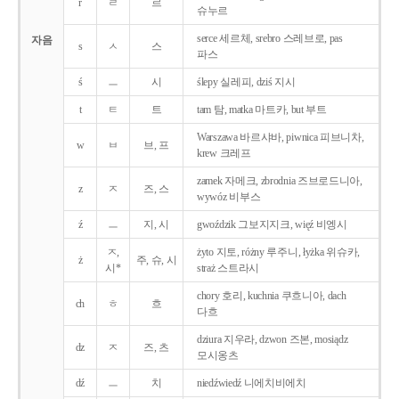
r
ㄹ
르
슈누르
serce 세르체, srebro 스레브로, pas
자음
s
ㅅ
스
파스
ś
ㅡ
시
ślepy 실레피, dziś 지시
t
ㅌ
트
tam 탐, matka 마트카, but 부트
Warszawa 바르샤바, piwnica 피브니차,
w
ㅂ
브, 프
krew 크레프
zamek 자메크, zbrodnia 즈브로드니아,
z
ㅈ
즈, 스
wywóz 비부스
ź
ㅡ
지, 시
gwoździk 그보지지크, więź 비엥시
ㅈ,
żyto 지토, różny 루주니, łyżka 위슈카,
ż
주, 슈, 시
시*
straż 스트라시
chory 호리, kuchnia 쿠흐니아, dach
ch
ㅎ
흐
다흐
dziura 지우라, dzwon 즈본, mosiądz
dz
ㅈ
즈, 츠
모시옹츠
dź
ㅡ
치
niedźwiedź 니에치비에치