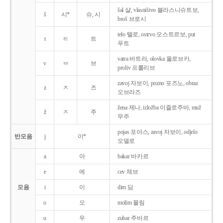
šal 샬, vlasništvo 블라스니슈트보,
š
시*
슈, 시
broš 브로시
telo 텔로, ostrvo 오스트르보, put
t
ㅌ
트
푸트
vatra 바트라, olovka 올로브카,
v
ㅂ
브
proliv 프롤리브
zavoj 자보이, pozno 포즈노, obraz
z
ㅈ
즈
오브라즈
žena 제나, izložba 이즐로주바, muž
ž
ㅈ
주
무주
pojas 포야스, zavoj 자보이, odjelo
반모음
j
이*
오델로
a
아
bakar 바카르
e
에
cev 체브
모음
i
이
dim 딤
o
오
molim 몰림
u
우
zubar 주바르