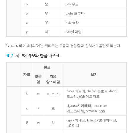
o
오
udo 우도
ó
우
próba 프루바
u
우
kula 쿨라
y
이
daktyl 닥틸
* ż, sz, rz의 '시'와 j의 '이'는 뒤따르는 모음과 결합할 때 합쳐서 1 음절로 적는다.
표 7
체코어 자모와 한글 대조표
한글
자모
보기
모음
자음
앞
앞ㆍ어말
barva 바르바, obchod 옵호트, dobrý
b
ㅂ
ㅂ, 브, 프
도브리, jeřab 예르자프
cigareta 치가레타, nemocnice
c
ㅊ
츠
네모츠니체, nemoc 네모츠
čapek 차페크, kulečnik 쿨레치니크,
č
ㅊ
치
míč 미치