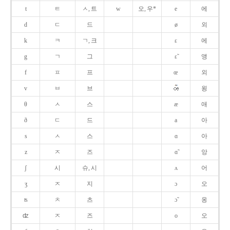
t
ㅌ
ㅅ, 트
w
오, 우*
e
에
d
ㄷ
드
ø
외
k
ㅋ
ㄱ, 크
ɛ
에
g
ㄱ
그
ɛ̃
앵
f
ㅍ
프
œ
외
v
ㅂ
브
욍
θ
ㅅ
스
æ
애
ð
ㄷ
드
a
아
s
ㅅ
스
ɑ
아
z
ㅈ
즈
ɑ̃
앙
ʃ
시
슈, 시
ʌ
어
ʒ
ㅈ
지
ɔ
오
ʦ
ㅊ
츠
ɔ̃
옹
ʣ
ㅈ
즈
o
오