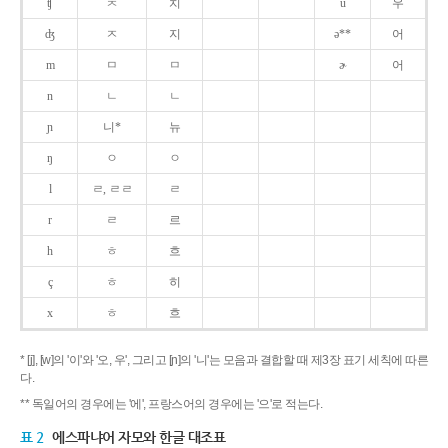
ʧ
ㅊ
치
u
우
ʤ
ㅈ
지
ə**
어
m
ㅁ
ㅁ
ɚ
어
n
ㄴ
ㄴ
ɲ
니*
뉴
ŋ
ㅇ
ㅇ
l
ㄹ, ㄹㄹ
ㄹ
r
ㄹ
르
h
ㅎ
흐
ç
ㅎ
히
x
ㅎ
흐
* [j], [w]의 '이'와 '오, 우', 그리고 [ɲ]의 '니'는 모음과 결합할 때 제3장 표기 세칙에 따른
다.
** 독일어의 경우에는 '에', 프랑스어의 경우에는 '으'로 적는다.
표 2
에스파냐어 자모와 한글 대조표