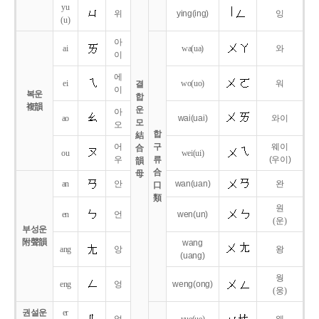
yu
위
ying
(ing)
잉
(u)
아
ai
wa
(ua)
와
이
에
ei
wo
(uo)
워
결
이
복운
합
複韻
운
아
ao
wai
(uai)
와이
모
오
합
結
어
구
웨이
合
ou
wei
(ui)
우
류
(우이)
韻
合
母
an
안
wan
(uan)
완
口
類
원
en
언
wen
(un)
(운)
부성운
附聲韻
wang
ang
앙
왕
(uang)
웡
eng
엉
weng
(ong)
(웅)
권설운
er