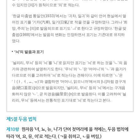
수 있지만 [의]가 원칙이므로 ‘의’로 적는다.
‘한글 마춤법 통일안(1933)’에서는 ‘긔챠, 일긔’와 같이 언어 현실에서 멀
어진 표기를 ‘기차(汽車), 일기(日氣)’로 적을 것을 규정하였다. 그러나 ‘희
망, 주의’는 [의]로 발음되므로 표기도 ‘ㅢ’로 한다고 규정하였다. ‘한글 맞
춤법(1988)’에서는 발음의 변화는 인정하면서 표기는 기존대로 유지하
였다.
‘늬’의 발음과 표기
‘늴리리, 무늬’ 등의 ‘늬’를 ‘니’로 읽지만 표기는 ‘늬’로 하는 것을 ‘ㄴ’의 음
가와 관련하여 설명하기도 한다. ‘무늬’의 ‘ㄴ’은 ‘어머니’의 ‘ㄴ’과 음가가
다르므로 이를 고려하여 ‘늬’로 적는다는 견해이다. 이에 따르면 ‘ㄴ’은
‘ㅣ(ㅑ, ㅕ, ㅛ, ㅠ)’와 결합하면 ‘어머니, 읽으니까’에서의 [니]처럼 경구개
음(硬口蓋音) [ɲ]으로 발음되지만, ‘늴리리, 무늬’ 등의 ‘늬’에서는 구개음
화하지 않은 ‘ㄴ’, 곧 치경음(齒莖音) [n]으로 발음된다. 이를 고려하여 ‘늴
리리, 무늬’ 등에서는 전통적인 표기대로 ‘늬’로 적는다고 본다.
제5절 두음 법칙
제10항
한자음 ‘녀, 뇨, 뉴, 니’가 단어 첫머리에 올 적에는, 두음 법칙에
따라 ‘여, 요, 유, 이’로 적는다. (ㄱ을 취하고, ㄴ을 버림.)