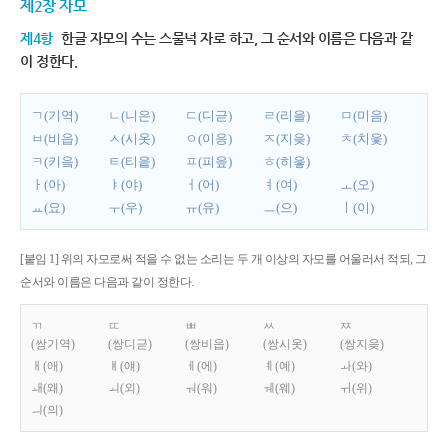
제2장 자모
제4항
한글 자모의 수는 스물넉 자로 하고, 그 순서와 이름은 다음과 같
이 정한다.
ㄱ(기역)
ㄴ(니은)
ㄷ(디귿)
ㄹ(리을)
ㅁ(미음)
ㅂ(비읍)
ㅅ(시옷)
ㅇ(이응)
ㅈ(지읒)
ㅊ(치읓)
ㅋ(키읔)
ㅌ(티읕)
ㅍ(피읖)
ㅎ(히읗)
ㅏ(아)
ㅑ(야)
ㅓ(어)
ㅕ(여)
ㅗ(오)
ㅛ(요)
ㅜ(우)
ㅠ(유)
ㅡ(으)
ㅣ(이)
[붙임 1] 위의 자모로써 적을 수 없는 소리는 두 개 이상의 자모를 어울러서 적되, 그
순서와 이름은 다음과 같이 정한다.
ㄲ
ㄸ
ㅃ
ㅆ
ㅉ
(쌍기역)
(쌍디귿)
(쌍비읍)
(쌍시옷)
(쌍지읒)
ㅐ(애)
ㅒ(얘)
ㅔ(에)
ㅖ(예)
ㅘ(와)
ㅙ(왜)
ㅚ(외)
ㅝ(워)
ㅞ(웨)
ㅟ(위)
ㅢ(의)