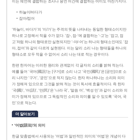
이는 체언에 결합하는 조사나 용언 어간에 결합하는 어미도 마찬가지다.
하늘이/바다가
잡아/접어
‘하늘이, 바다가’의 ‘이/가’는 주격의 뜻을 나타내는 동일한 형태소이지만
하나로 고정해서 적을 수가 없다. ‘잡-, 접-’에 결합하는 ‘-고’는 ‘잡고, 접
고’처럼 하나의 형태로만 실현되지만 ‘-아/-어’는 하나의 형태소인데도 ‘잡
아, 접어’와 같이 다르게 실현된다. 이는 달리 소리 나는 형태들을 하나의
형태소로 모두 적을 수 없어서 소리 나는 대로 적는 경우이다.
한편 한자어는 이러한 원리와 관계없이 각 글자의 소리를 밝혀 적는다.
예를 들어 ‘국어(國語)’는 [구거]로 소리 나고 ‘국민(國民)’은 [궁민]으로 소
리 나지만 ‘구거’, ‘궁민’으로 적지 않는다. 한자 하나하나는 소리와 의미
가 정해져 있으므로 그것을 밝혀 적는 것이 독서에 효율적이다. 즉 한자
‘국(國)’, ‘어(語)’, ‘민(民)’은 ‘나라 국’, ‘말씀 어’, ‘백성 민’과 같이 소리와 의
미가 정해져 있으므로 그 독립적인 소리와 의미를 알 수 있도록 ‘국어, 국
민’으로 적는다.
더 알아보기
‘어법(語法)’의 의미
한글 맞춤법에서 사용되는 ‘어법’과 일반적인 의미의 ‘어법’은 개념이 다