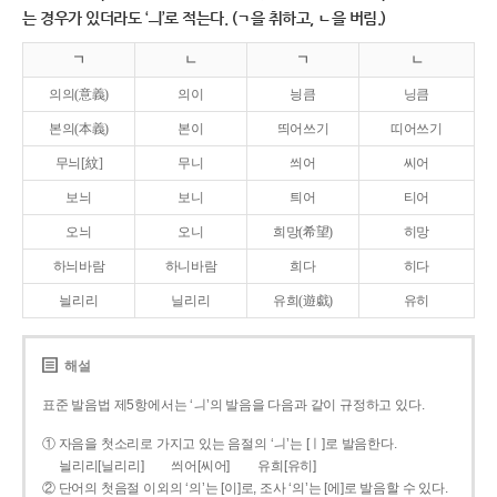
는 경우가 있더라도 ‘ㅢ’로 적는다. (ㄱ을 취하고, ㄴ을 버림.)
ㄱ
ㄴ
ㄱ
ㄴ
의의(意義)
의이
닁큼
닝큼
본의(本義)
본이
띄어쓰기
띠어쓰기
무늬[紋]
무니
씌어
씨어
보늬
보니
틔어
티어
오늬
오니
희망(希望)
히망
하늬바람
하니바람
희다
히다
늴리리
닐리리
유희(遊戱)
유히
해설
표준 발음법 제5항에서는 ‘ㅢ’의 발음을 다음과 같이 규정하고 있다.
① 자음을 첫소리로 가지고 있는 음절의 ‘ㅢ’는 [ㅣ]로 발음한다.
늴리리[닐리리]
씌어[씨어]
유희[유히]
② 단어의 첫음절 이외의 ‘의’는 [이]로, 조사 ‘의’는 [에]로 발음할 수 있다.