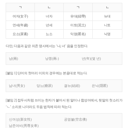
ㄱ
ㄴ
ㄱ
ㄴ
여자(女子)
녀자
유대(紐帶)
뉴대
연세(年歲)
년세
이토(泥土)
니토
요소(尿素)
뇨소
익명(匿名)
닉명
다만, 다음과 같은 의존 명사에서는 ‘냐, 녀’ 음을 인정한다.
냥(兩)
냥쭝(兩-)
년(年)(몇 년)
[붙임 1] 단어의 첫머리 이외의 경우에는 본음대로 적는다.
남녀(男女)
당뇨(糖尿)
결뉴(結紐)
은닉(隱匿)
[붙임 2] 접두사처럼 쓰이는 한자가 붙어서 된 말이나 합성어에서, 뒷말의 첫소리가
‘ㄴ’ 소리로 나더라도 두음 법칙에 따라 적는다.
신여성(新女性)
공염불(空念佛)
남존여비(男尊女卑)