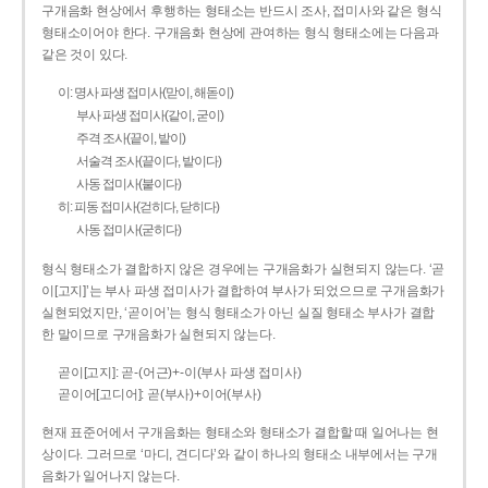
구개음화 현상에서 후행하는 형태소는 반드시 조사, 접미사와 같은 형식
형태소이어야 한다. 구개음화 현상에 관여하는 형식 형태소에는 다음과
같은 것이 있다.
이: 명사 파생 접미사(맏이, 해돋이)
부사 파생 접미사(같이, 굳이)
주격 조사(끝이, 밭이)
서술격 조사(끝이다, 밭이다)
사동 접미사(붙이다)
히: 피동 접미사(걷히다, 닫히다)
사동 접미사(굳히다)
형식 형태소가 결합하지 않은 경우에는 구개음화가 실현되지 않는다. ‘곧
이[고지]’는 부사 파생 접미사가 결합하여 부사가 되었으므로 구개음화가
실현되었지만, ‘곧이어’는 형식 형태소가 아닌 실질 형태소 부사가 결합
한 말이므로 구개음화가 실현되지 않는다.
곧이[고지]: 곧-­(어근)+­-이(부사 파생 접미사)
곧이어[고디어]: 곧(부사)+이어(부사)
현재 표준어에서 구개음화는 형태소와 형태소가 결합할 때 일어나는 현
상이다. 그러므로 ‘마디, 견디다’와 같이 하나의 형태소 내부에서는 구개
음화가 일어나지 않는다.