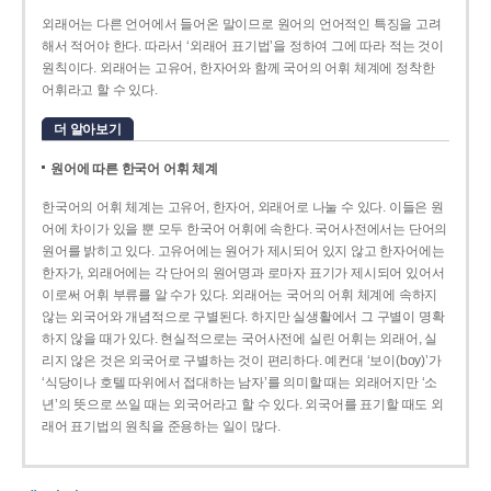
외래어는 다른 언어에서 들어온 말이므로 원어의 언어적인 특징을 고려
해서 적어야 한다. 따라서 ‘외래어 표기법’을 정하여 그에 따라 적는 것이
원칙이다. 외래어는 고유어, 한자어와 함께 국어의 어휘 체계에 정착한
어휘라고 할 수 있다.
더 알아보기
원어에 따른 한국어 어휘 체계
한국어의 어휘 체계는 고유어, 한자어, 외래어로 나눌 수 있다. 이들은 원
어에 차이가 있을 뿐 모두 한국어 어휘에 속한다. 국어사전에서는 단어의
원어를 밝히고 있다. 고유어에는 원어가 제시되어 있지 않고 한자어에는
한자가, 외래어에는 각 단어의 원어명과 로마자 표기가 제시되어 있어서
이로써 어휘 부류를 알 수가 있다. 외래어는 국어의 어휘 체계에 속하지
않는 외국어와 개념적으로 구별된다. 하지만 실생활에서 그 구별이 명확
하지 않을 때가 있다. 현실적으로는 국어사전에 실린 어휘는 외래어, 실
리지 않은 것은 외국어로 구별하는 것이 편리하다. 예컨대 ‘보이(boy)’가
‘식당이나 호텔 따위에서 접대하는 남자’를 의미할 때는 외래어지만 ‘소
년’의 뜻으로 쓰일 때는 외국어라고 할 수 있다. 외국어를 표기할 때도 외
래어 표기법의 원칙을 준용하는 일이 많다.