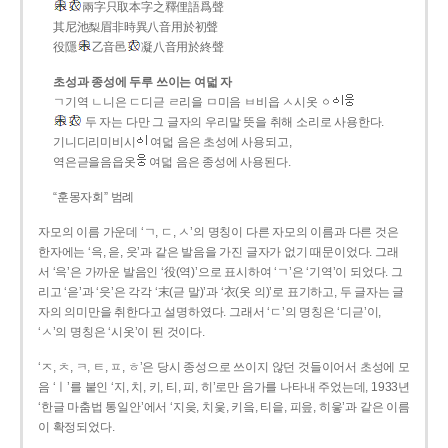
兩字只取本字之釋俚語爲聲
其尼池梨眉非時異八音用於初聲
役隱
乙音邑
凝八音用於終聲
초성과 종성에 두루 쓰이는 여덟 자
ㄱ기역 ㄴ니은 ㄷ디귿 ㄹ리을 ㅁ미음 ㅂ비읍 ㅅ시옷 ㆁ
두 자는 다만 그 글자의 우리말 뜻을 취해 소리로 사용한다.
기니디리미비시
여덟 음은 초성에 사용되고,
역은귿을음읍옷
여덟 음은 종성에 사용된다.
“훈몽자회” 범례
자모의 이름 가운데 ‘ㄱ, ㄷ, ㅅ’의 명칭이 다른 자모의 이름과 다른 것은
한자에는 ‘윽, 읃, 읏’과 같은 발음을 가진 글자가 없기 때문이었다. 그래
서 ‘윽’은 가까운 발음인 ‘役(역)’으로 표시하여 ‘ㄱ’은 ‘기역’이 되었다. 그
리고 ‘읃’과 ‘읏’은 각각 ‘末(귿 말)’과 ‘衣(옷 의)’로 표기하고, 두 글자는 글
자의 의미만을 취한다고 설명하였다. 그래서 ‘ㄷ’의 명칭은 ‘디귿’이,
‘ㅅ’의 명칭은 ‘시옷’이 된 것이다.
‘ㅈ, ㅊ, ㅋ, ㅌ, ㅍ, ㅎ’은 당시 종성으로 쓰이지 않던 것들이어서 초성에 모
음 ‘ㅣ’를 붙인 ‘지, 치, 키, 티, 피, 히’로만 음가를 나타내 주었는데, 1933년
‘한글 마춤법 통일안’에서 ‘지읒, 치읓, 키읔, 티읕, 피읖, 히읗’과 같은 이름
이 확정되었다.