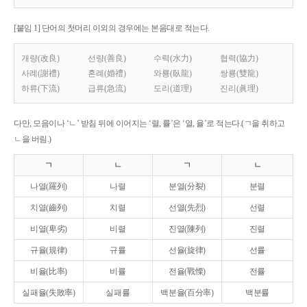
[붙임 1] 단어의 첫머리 이외의 경우에는 본음대로 적는다.
개량(改良)
선량(善良)
수력(水力)
협력(協力)
사례(謝禮)
혼례(婚禮)
와룡(臥龍)
쌍룡(雙龍)
하류(下流)
급류(急流)
도리(道理)
진리(眞理)
다만, 모음이나 ‘ㄴ’ 받침 뒤에 이어지는 ‘렬, 률’은 ‘열, 율’로 적는다.(ㄱ을 취하고
ㄴ을 버림.)
ㄱ
ㄴ
ㄱ
ㄴ
나열(羅列)
나렬
분열(分裂)
분렬
치열(齒列)
치렬
선열(先烈)
선렬
비열(卑劣)
비렬
진열(陳列)
진렬
규율(規律)
규률
선율(旋律)
선률
비율(比率)
비률
전율(戰慄)
전률
실패율(失敗率)
실패률
백분율(百分率)
백분률