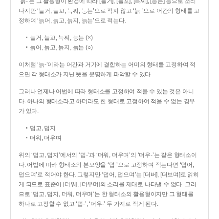
‘늙-’은 그 활용형이 환경에 따라 [늘거], [늘꼬], [늑찌], [능는] 등으로 소리
나지만 ‘늘거, 늘꼬, 늑찌, 능는’으로 적지 않고 ‘늙-’으로 어간의 형태를 고
정하여 ‘늙어, 늙고, 늙지, 늙는’으로 적는다.
늘거, 늘꼬, 늑찌, 능는 (×)
늙어, 늙고, 늙지, 늙는 (○)
이처럼 ‘늙-­’이라는 어간과 거기에 결합하는 어미의 형태를 고정하여 적
으면 각 형태소가 지닌 뜻을 분명하게 파악할 수 있다.
그러나 언제나 어법에 따라 형태소를 고정하여 적을 수 있는 것은 아니
다. 하나의 형태소라고 하더라도 한 형태로 고정하여 적을 수 없는 경우
가 있다.
덥고, 덥지
더워, 더우며
위의 ‘덥고, 덥지’에서의 ‘덥-­’과 ‘더워, 더우며’의 ‘더우-­’는 같은 형태소이
다. 어법에 따라 형태소의 본모양을 ‘덥-­’으로 고정하여 적는다면 ‘덥어,
덥으며’로 적어야 한다. 그렇지만 ‘덥어, 덥으며’는 [더버], [더브며]로 읽히
게 되므로 표준어 [더워], [더우며]의 소리를 제대로 나타낼 수 없다. 그러
므로 ‘덥고, 덥지, 더워, 더우며’는 한 형태소의 활용형이지만 그 형태를
하나로 고정할 수 없고 ‘덥-’, ‘더우-’ 두 가지로 적게 된다.