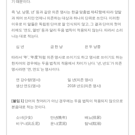
기 때문이다.
즉 ‘냥, 냥쭝, 년’ 등과 같은 의존 명사는 한글 맞춤법 제42항에 따라 앞말
과 띄어 쓰지만 언제나 의존하는 대상과 하나의 단위로 쓰인다. 이러한
이유로 이 말들은 독립된 단어로 잘 인식되지 않고, 그 결과 단어의 첫머
리에도 ‘연도, 열반’ 등과 달리 두음 법칙이 적용되지 않는다. 따라서 소리
나는 대로 적는다.
십 년
금 한 냥
은 두 냥쭝
따라서 ‘年’, ‘年度’처럼 의존 명사로 쓰이기도 하고 명사로 쓰이기도 하는
한자어의 경우에는 두음 법칙의 적용에서 차이가 난다. ‘년, 년도’가 의존
명사라면 ‘연, 연도’는 명사이다.
연 강수량(명사)
일 년(의존 명사)
생산 연도(명사)
2018 년도(의존 명사)
[붙임 1]
단어의 첫머리가 아닌 경우에는 두음 법칙이 적용되지 않으므로
본음대로 적는 것이다.
소녀(少女)
만년(晩年)
배뇨(排尿)
비구니(比丘尼)
운니(雲泥)
탐닉(耽溺)