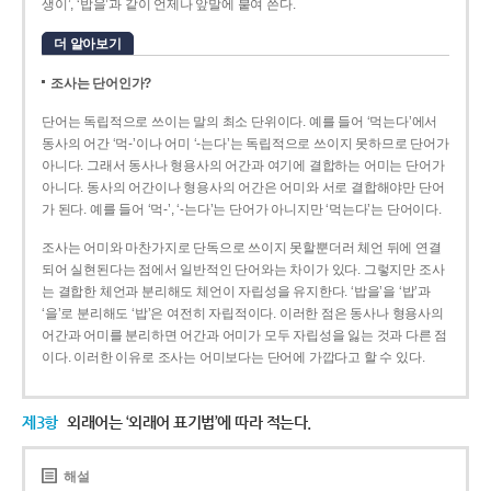
생이’, ‘밥을’과 같이 언제나 앞말에 붙여 쓴다.
더 알아보기
조사는 단어인가?
단어는 독립적으로 쓰이는 말의 최소 단위이다. 예를 들어 ‘먹는다’에서
동사의 어간 ‘먹-­’이나 어미 ‘­-는다’는 독립적으로 쓰이지 못하므로 단어가
아니다. 그래서 동사나 형용사의 어간과 여기에 결합하는 어미는 단어가
아니다. 동사의 어간이나 형용사의 어간은 어미와 서로 결합해야만 단어
가 된다. 예를 들어 ‘먹-’, ‘-는다’는 단어가 아니지만 ‘먹는다’는 단어이다.
조사는 어미와 마찬가지로 단독으로 쓰이지 못할뿐더러 체언 뒤에 연결
되어 실현된다는 점에서 일반적인 단어와는 차이가 있다. 그렇지만 조사
는 결합한 체언과 분리해도 체언이 자립성을 유지한다. ‘밥을’을 ‘밥’과
‘을’로 분리해도 ‘밥’은 여전히 자립적이다. 이러한 점은 동사나 형용사의
어간과 어미를 분리하면 어간과 어미가 모두 자립성을 잃는 것과 다른 점
이다. 이러한 이유로 조사는 어미보다는 단어에 가깝다고 할 수 있다.
제3항
외래어는 ‘외래어 표기법’에 따라 적는다.
해설