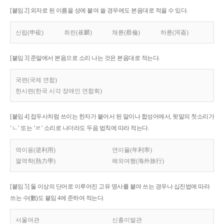
[붙임 2] 외자로 된 이름을 성에 붙여 쓸 경우에도 본음대로 적을 수 있다.
신립(申砬)
최린(崔麟)
채륜(蔡倫)
하륜(河崙)
[붙임 3] 준말에서 본음으로 소리 나는 것은 본음대로 적는다.
국련(국제 연합)
한시련(한국 시각 장애인 연합회)
[붙임 4] 접두사처럼 쓰이는 한자가 붙어서 된 말이나 합성어에서, 뒷말의 첫소리가
‘ㄴ’ 또는 ‘ㄹ’ 소리로 나더라도 두음 법칙에 따라 적는다.
역이용(逆利用)
연이율(年利率)
열역학(熱力學)
해외여행(海外旅行)
[붙임 5] 둘 이상의 단어로 이루어진 고유 명사를 붙여 쓰는 경우나 십진법에 따라
쓰는 수(數)도 붙임 4에 준하여 적는다.
서울여관
신흥이발관