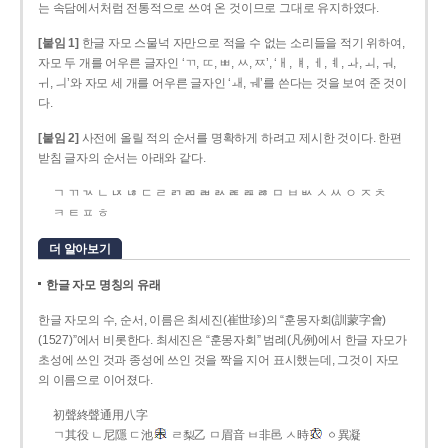
는 속담에서처럼 전통적으로 쓰여 온 것이므로 그대로 유지하였다.
[붙임 1]
한글 자모 스물넉 자만으로 적을 수 없는 소리들을 적기 위하여,
자모 두 개를 어우른 글자인 ‘ㄲ, ㄸ, ㅃ, ㅆ, ㅉ’, ‘ㅐ, ㅒ, ㅔ, ㅖ, ㅘ, ㅚ, ㅝ,
ㅟ, ㅢ’와 자모 세 개를 어우른 글자인 ‘ㅙ, ㅞ’를 쓴다는 것을 보여 준 것이
다.
[붙임 2]
사전에 올릴 적의 순서를 명확하게 하려고 제시한 것이다. 한편
받침 글자의 순서는 아래와 같다.
ㄱ ㄲ ㄳ ㄴ ㄵ ㄶ ㄷ ㄹ ㄺ ㄻ ㄼ ㄽ ㄾ ㄿ ㅀ ㅁ ㅂ ㅄ ㅅ ㅆ ㅇ ㅈ ㅊ
ㅋ ㅌ ㅍ ㅎ
더 알아보기
한글 자모 명칭의 유래
한글 자모의 수, 순서, 이름은 최세진(崔世珍)의 “훈몽자회(訓蒙字會)
(1527)”에서 비롯한다. 최세진은 “훈몽자회” 범례(凡例)에서 한글 자모가
초성에 쓰인 것과 종성에 쓰인 것을 짝을 지어 표시했는데, 그것이 자모
의 이름으로 이어졌다.
初聲終聲通用八字
ㄱ其役 ㄴ尼隱 ㄷ池
ㄹ梨乙 ㅁ眉音 ㅂ非邑 ㅅ時
ㆁ異凝