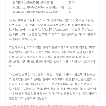
……………
꽃이[꼬치], 꽃을[꼬츨], 꽃에[꼬체]
[꼬ㅊ]
…
꽃만[꼰만], 꽃나무[꼰나무], 꽃놀이[꼰노리]
[꼰]
………
꽃과[꼳꽈], 꽃다발[꼳따발], 꽃밭[꼳빧]
[꼳]
‘꽃’은 ‘꽃이’일 때는 [꼬ㅊ]으로, ‘꽃만’일 때는 [꼰]으로, ‘꽃과’일 때는 [꼳]
으로 소리 난다. 만약 ‘표준어를 소리대로 적는다’는 원칙만 적용한다면,
[꼬치]로 소리 나는 말은 ‘꼬치’로, [꼰만]으로 소리 나는 말은 ‘꼰만’으로,
[꼳꽈]로 소리 나는 말은 ‘꼳꽈’로 적게 되어 ‘꽃[花]’이라는 하나의 말이 여
러 형태로 적히게 된다.
그런데 이처럼 의미가 같은 하나의 말을 여러 가지 형태로 적으면 그것이
무슨 말인지 알아보기가 쉽지 않다. 의미가 같은 하나의 말은 형태를 하
나로 고정하여 일관되게 적어야 의미를 파악하기가 쉽다. 즉 ‘꽃, 꼰,
꼳’보다는 ‘꽃’ 하나로 일관되게 적는 것이 의미를 파악하는 데 효과적이
다.
‘어법에 맞도록 한다’는 것은 이와 같이 뜻을 파악하기 쉽도록 각 형태소
의 본모양을 밝혀 적는다는 말이다. 이에 따라 ‘꽃’은 [꼬ㅊ], [꼰], [꼳]의 세
가지로 소리 나는 형태소이지만 그 본모양에 따라 ‘꽃’ 한 가지로 적고,
[꼬치], [꼰만], [꼳꽈]도 ‘꽃이, 꽃만, 꽃과’로 적게 된다. 이는 ‘꽃’과 같은 명
사 뒤에 조사가 결합할 때뿐 아니라 ‘늙-’과 같은 용언의 어간 뒤에 어미가
결합할 때도 동일하게 적용된다.