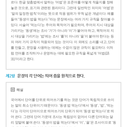
르다. 한글 맞춤법에서 말하는 ‘어법’은 표준어를 어떻게 적을지를 정해
놓은 것으로, 표기와 관련된 원리이다. 그런데 일반적인 의미의 ‘어법’은
‘말의 일정한 법칙’이라는 뜻으로 적용 범위가 무척 넓은 개념이다. 예를
들어 “동생이 밥을 먹는다.”라는 문장에서는 여러 가지 규칙을 찾아볼 수
있다. 서술어 ‘먹는다’는 주어와 목적어가 필요하며, 주어의 지시 대상을
가리키는 ‘동생’에는 조사 ‘가’가 아니라 ‘이’가 붙어야 하고, 목적어의 지
시 대상을 가리키는 ‘밥’에는 조사 ‘를’이 아니라 ‘을’이 붙어야 한다는 등
의 여러 가지 규칙이 적용되어 있는 것이다. 이 외에도 소리를 내고, 단어
를 만들고, 문장을 사용하는 데에는 수없이 많은 규칙이 필요하다. 이처
럼 언어를 조직하거나 운영하는 데에 필요한 규칙을 폭넓게 ‘어법(語
法)’이라고 한다.
제2항
문장의 각 단어는 띄어 씀을 원칙으로 한다.
해설
국어에서 단어를 단위로 띄어쓰기를 하는 것은 단어가 독립적으로 쓰이
는 말의 최소 단위이기 때문이다. ‘동생 밥 먹는다’에서 ‘동생’, ‘밥’, ‘먹는
다’는 각각이 단어이므로 띄어쓰기의 단위가 되어 ‘동생 밥 먹는다’로 띄
어 쓴다. 그런데 단어 가운데 조사는 독립성이 없어서 다른 단어와는 달
리 앞말에 붙여 쓴다. ‘동생이 밥을 먹는다’에서 ‘이’, ‘을’은 조사이므로 ‘동