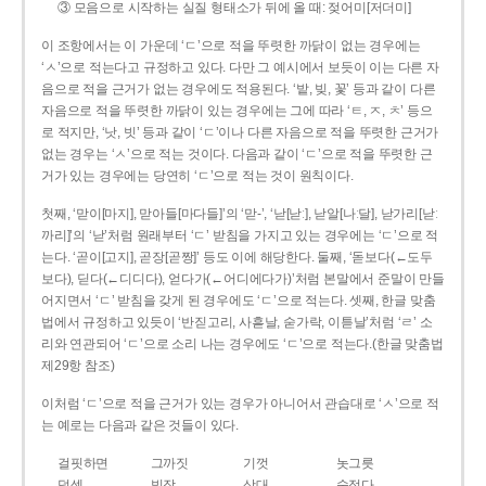
③ 모음으로 시작하는 실질 형태소가 뒤에 올 때: 젖어미[저더미]
이 조항에서는 이 가운데 ‘ㄷ’으로 적을 뚜렷한 까닭이 없는 경우에는
‘ㅅ’으로 적는다고 규정하고 있다. 다만 그 예시에서 보듯이 이는 다른 자
음으로 적을 근거가 없는 경우에도 적용된다. ‘밭, 빚, 꽃’ 등과 같이 다른
자음으로 적을 뚜렷한 까닭이 있는 경우에는 그에 따라 ‘ㅌ, ㅈ, ㅊ’ 등으
로 적지만, ‘낫, 빗’ 등과 같이 ‘ㄷ’이나 다른 자음으로 적을 뚜렷한 근거가
없는 경우는 ‘ㅅ’으로 적는 것이다. 다음과 같이 ‘ㄷ’으로 적을 뚜렷한 근
거가 있는 경우에는 당연히 ‘ㄷ’으로 적는 것이 원칙이다.
첫째, ‘맏이[마지], 맏아들[마다들]’의 ‘맏-’, ‘낟[낟ː], 낟알[나ː달], 낟가리[낟ː
까리]’의 ‘낟’처럼 원래부터 ‘ㄷ’ 받침을 가지고 있는 경우에는 ‘ㄷ’으로 적
는다. ‘곧이[고지], 곧장[곧짱]’ 등도 이에 해당한다. 둘째, ‘돋보다(←도두
보다), 딛다(←디디다), 얻다가(←어디에다가)’처럼 본말에서 준말이 만들
어지면서 ‘ㄷ’ 받침을 갖게 된 경우에도 ‘ㄷ’으로 적는다. 셋째, 한글 맞춤
법에서 규정하고 있듯이 ‘반짇고리, 사흗날, 숟가락, 이튿날’처럼 ‘ㄹ’ 소
리와 연관되어 ‘ㄷ’으로 소리 나는 경우에도 ‘ㄷ’으로 적는다.(한글 맞춤법
제29항 참조)
이처럼 ‘ㄷ’으로 적을 근거가 있는 경우가 아니어서 관습대로 ‘ㅅ’으로 적
는 예로는 다음과 같은 것들이 있다.
걸핏하면
그까짓
기껏
놋그릇
덧셈
빗장
삿대
숫접다