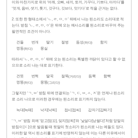
이와 마찬가지로 위의 ‘어깨, 오빠, 새끼, 토끼, 가꾸다, 기쁘다, 아끼다’를
‘엇개, 옵바, 샛기, 톳기, 갓구다, 깃브다, 앗기다’로 적을 근거는 없다.
2. 또한 한 형태소에서 ‘ㄴ, ㄹ, ㅁ, ㅇ’ 뒤에서 나는 된소리도 소리대로 적
는다. 받침 ‘ㄴ, ㄹ, ㅁ, ㅇ’은 뒤에 오는 예사소리를 된소리로 바꾸어 주는
필연적인 조건이 아니다.
건들
번개
딸기
절벙
듬성
함지
(하다)
껑둥
뭉실
(하다)
따라서 ‘ㄴ, ㄹ, ㅁ, ㅇ’ 뒤에 오는 된소리는 특별한 까닭이 있다고 할 수 없
으므로 소리 나는 대로 표기한다.
건뜻
번쩍
딸꾹
절뚝
듬뿍
함빡
(거리다)
껑뚱
뭉뚱
(하다)
(그리다)
그렇지만 ‘ㄱ, ㅂ’ 받침 뒤에 연결되는 ‘ㄱ, ㄷ, ㅂ, ㅅ, ㅈ’은 언제나 된소리
로 소리 나므로 이러한 경우에는 된소리로 표기하지 않는다.
늑대[늑때]
낙지[낙찌]
접시[접씨]
갑자기[갑짜기]
‘ㄱ, ㅂ’ 받침 외에 ‘믿고[믿꼬], 잊지[읻찌]’와 ‘낯설다[낟썰다]’처럼 앞말의
받침이 [ㄷ]으로 발음될 때 뒷말의 첫소리가 된소리로 나는 예들도 있다.
이러한 말 역시 된소리를 표기에 반영하지 않는데 이는 다른 이유에서이