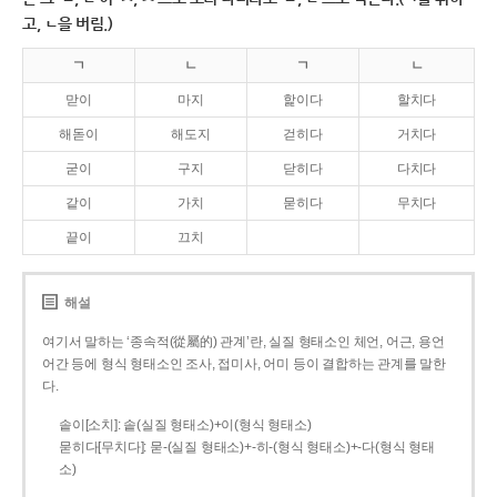
고, ㄴ을 버림.)
ㄱ
ㄴ
ㄱ
ㄴ
맏이
마지
핥이다
할치다
해돋이
해도지
걷히다
거치다
굳이
구지
닫히다
다치다
같이
가치
묻히다
무치다
끝이
끄치
해설
여기서 말하는 ‘종속적(從屬的) 관계’란, 실질 형태소인 체언, 어근, 용언
어간 등에 형식 형태소인 조사, 접미사, 어미 등이 결합하는 관계를 말한
다.
솥이[소치]: 솥(실질 형태소)+이(형식 형태소)
묻히다[무치다]: 묻­-(실질 형태소)+­-히­-(형식 형태소)+-다(형식 형태
소)