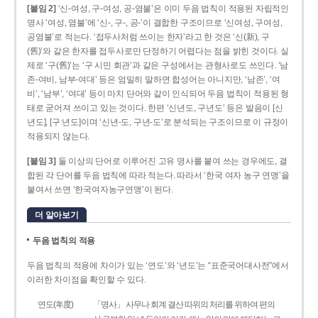
[붙임 2]
‘신-여성, 구-여성, 공-염불’은 이미 두음 법칙이 적용된 자립적인
명사 ‘여성, 염불’에 ‘신-, 구-, 공-’이 결합한 구조이므로 ‘신여성, 구여성,
공염불’로 적는다. ‘접두사처럼 쓰이는 한자’라고 한 것은 ‘신(新), 구
(舊)’와 같은 한자를 접두사로만 단정하기 어렵다는 점을 밝힌 것이다. 실
제로 ‘구(舊)’는 ‘구 시민 회관’과 같은 구성에서는 관형사로도 쓰인다. ‘남
존­-여비, 남부-­여대’ 등은 엄밀히 말하면 합성어는 아니지만, ‘남존’, ‘여
비’, ‘남부’, ‘여대’ 등이 마치 단어와 같이 인식되어 두음 법칙이 적용된 형
태로 굳어져 쓰이고 있는 것이다. 한편 ‘신년도, 구년도’ 등은 발음이 [신
년도], [구ː년도]이며 ‘신년­-도, 구년-­도’로 분석되는 구조이므로 이 규정이
적용되지 않는다.
[붙임 3]
둘 이상의 단어로 이루어진 고유 명사를 붙여 쓰는 경우에도, 결
합된 각 단어를 두음 법칙에 따라 적는다. 따라서 ‘한국 여자 농구 연맹’을
붙여서 쓰면 ‘한국여자농구연맹’이 된다.
더 알아보기
두음 법칙의 적용
두음 법칙의 적용에 차이가 있는 ‘연도’와 ‘년도’는 “표준국어대사전”에서
이러한 차이점을 확인할 수 있다.
연도(年度)
「명사」 사무나 회계 결산 따위의 처리를 위하여 편의