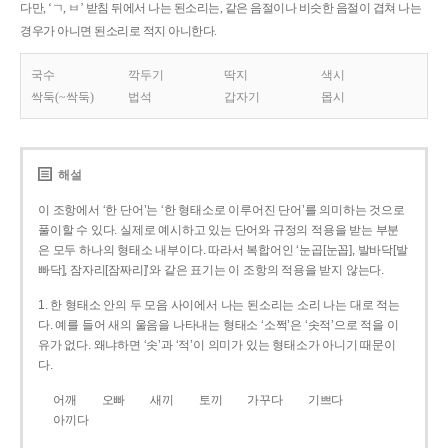
다만, ‘ㄱ, ㅂ’ 받침 뒤에서 나는 된소리는, 같은 음절이나 비슷한 음절이 겹쳐 나는
경우가 아니면 된소리로 적지 아니한다.
국수
깍두기
딱지
색시
싹둑(~싹둑)
법석
갑자기
몹시
해설
이 조항에서 ‘한 단어’는 ‘한 형태소로 이루어진 단어’를 의미하는 것으로
풀이할 수 있다. 실제로 예시하고 있는 단어와 규정의 적용을 받는 부분
은 모두 하나의 형태소 내부이다. 따라서 복합어인 ‘눈곱[눈꼽], 발바닥[발
빠닥], 잠자리[잠짜리]’와 같은 표기는 이 조항의 적용을 받지 않는다.
1. 한 형태소 안의 두 모음 사이에서 나는 된소리는 소리 나는 대로 적는
다. 예를 들어 새의 울음을 나타내는 형태소 ‘소쩍’은 ‘솟적’으로 적을 이
유가 없다. 왜냐하면 ‘솟’과 ‘적’이 의미가 있는 형태소가 아니기 때문이
다.
어깨
오빠
새끼
토끼
가꾸다
기쁘다
아끼다