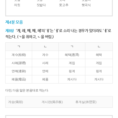
자칫
짓밟다
풋고추
햇곡식
제4절 모음
제8항
‘계, 례, 몌, 폐, 혜’의 ‘ㅖ’는 ‘ㅔ’로 소리 나는 경우가 있더라도 ‘ㅖ’로
적는다. (ㄱ을 취하고, ㄴ을 버림.)
ㄱ
ㄴ
ㄱ
ㄴ
계수(桂樹)
게수
혜택(惠澤)
헤택
사례(謝禮)
사레
계집
게집
연몌(連袂)
연메
핑계
핑게
폐품(廢品)
페품
계시다
게시다
다만, 다음 말은 본음대로 적는다.
게송(偈頌)
게시판(揭示板)
휴게실(休憩室)