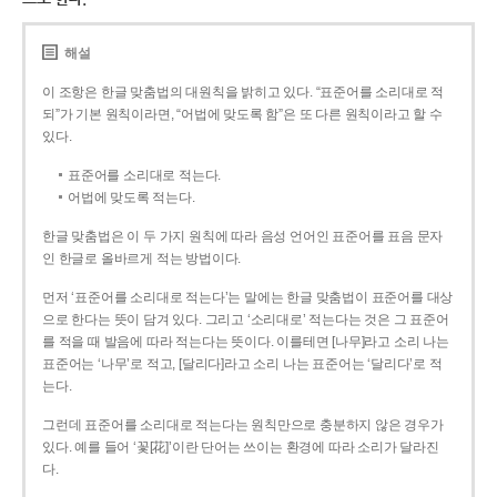
해설
이 조항은 한글 맞춤법의 대원칙을 밝히고 있다. “표준어를 소리대로 적
되”가 기본 원칙이라면, “어법에 맞도록 함”은 또 다른 원칙이라고 할 수
있다.
표준어를 소리대로 적는다.
어법에 맞도록 적는다.
한글 맞춤법은 이 두 가지 원칙에 따라 음성 언어인 표준어를 표음 문자
인 한글로 올바르게 적는 방법이다.
먼저 ‘표준어를 소리대로 적는다’는 말에는 한글 맞춤법이 표준어를 대상
으로 한다는 뜻이 담겨 있다. 그리고 ‘소리대로’ 적는다는 것은 그 표준어
를 적을 때 발음에 따라 적는다는 뜻이다. 이를테면 [나무]라고 소리 나는
표준어는 ‘나무’로 적고, [달리다]라고 소리 나는 표준어는 ‘달리다’로 적
는다.
그런데 표준어를 소리대로 적는다는 원칙만으로 충분하지 않은 경우가
있다. 예를 들어 ‘꽃[花]’이란 단어는 쓰이는 환경에 따라 소리가 달라진
다.