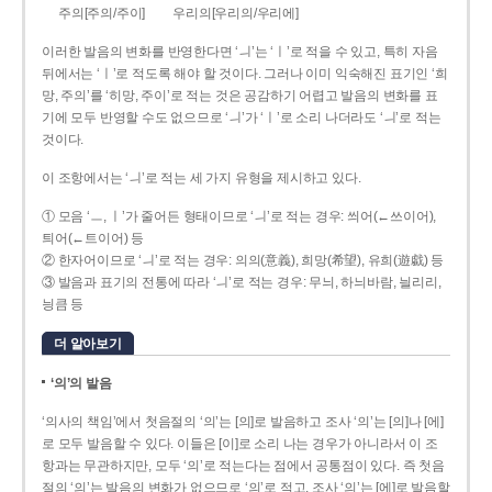
주의[주의/주이]
우리의[우리의/우리에]
이러한 발음의 변화를 반영한다면 ‘ㅢ’는 ‘ㅣ’로 적을 수 있고, 특히 자음
뒤에서는 ‘ㅣ’로 적도록 해야 할 것이다. 그러나 이미 익숙해진 표기인 ‘희
망, 주의’를 ‘히망, 주이’로 적는 것은 공감하기 어렵고 발음의 변화를 표
기에 모두 반영할 수도 없으므로 ‘ㅢ’가 ‘ㅣ’로 소리 나더라도 ‘ㅢ’로 적는
것이다.
이 조항에서는 ‘ㅢ’로 적는 세 가지 유형을 제시하고 있다.
① 모음 ‘ㅡ, ㅣ’가 줄어든 형태이므로 ‘ㅢ’로 적는 경우: 씌어(←쓰이어),
틔어(←트이어) 등
② 한자어이므로 ‘ㅢ’로 적는 경우: 의의(意義), 희망(希望), 유희(遊戱) 등
③ 발음과 표기의 전통에 따라 ‘ㅢ’로 적는 경우: 무늬, 하늬바람, 늴리리,
닁큼 등
더 알아보기
‘의’의 발음
‘의사의 책임’에서 첫음절의 ‘의’는 [의]로 발음하고 조사 ‘의’는 [의]나 [에]
로 모두 발음할 수 있다. 이들은 [이]로 소리 나는 경우가 아니라서 이 조
항과는 무관하지만, 모두 ‘의’로 적는다는 점에서 공통점이 있다. 즉 첫음
절의 ‘의’는 발음의 변화가 없으므로 ‘의’로 적고, 조사 ‘의’는 [에]로 발음할