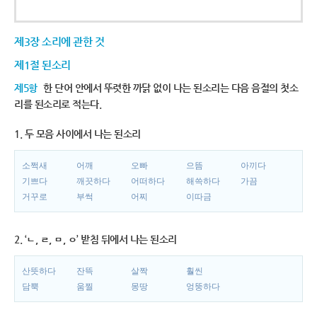
제3장 소리에 관한 것
제1절 된소리
제5항
한 단어 안에서 뚜렷한 까닭 없이 나는 된소리는 다음 음절의 첫소
리를 된소리로 적는다.
1. 두 모음 사이에서 나는 된소리
소쩍새
어깨
오빠
으뜸
아끼다
기쁘다
깨끗하다
어떠하다
해쓱하다
가끔
거꾸로
부썩
어찌
이따금
2. ‘ㄴ, ㄹ, ㅁ, ㅇ’ 받침 뒤에서 나는 된소리
산뜻하다
잔뜩
살짝
훨씬
담뿍
움찔
몽땅
엉뚱하다