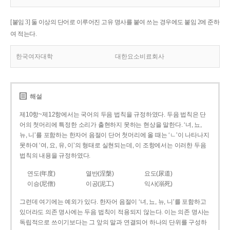
[붙임 3] 둘 이상의 단어로 이루어진 고유 명사를 붙여 쓰는 경우에도 붙임 2에 준하
여 적는다.
한국여자대학
대한요소비료회사
해설
제10항~제12항에서는 국어의 두음 법칙을 규정하였다. 두음 법칙은 단
어의 첫머리에 특정한 소리가 출현하지 못하는 현상을 말한다. ‘녀, 뇨,
뉴, 니’를 포함하는 한자어 음절이 단어 첫머리에 올 때는 ‘ㄴ’이 나타나지
못하여 ‘여, 요, 유, 이’의 형태로 실현되는데, 이 조항에서는 이러한 두음
법칙의 내용을 규정하였다.
연도(年度)
열반(涅槃)
요도(尿道)
이승(尼僧)
이공(泥工)
익사(溺死)
그런데 여기에는 예외가 있다. 한자어 음절이 ‘녀, 뇨, 뉴, 니’를 포함하고
있더라도 의존 명사에는 두음 법칙이 적용되지 않는다. 이는 의존 명사는
독립적으로 쓰이기보다는 그 앞의 말과 연결되어 하나의 단위를 구성하