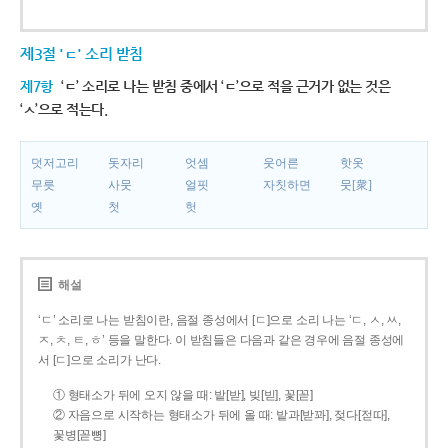
제3절 'ㄷ' 소리 받침
제7항
‘ㄷ’ 소리로 나는 받침 중에서 ‘ㄷ’으로 적을 근거가 없는 것은
‘ㅅ’으로 적는다.
덧저고리
돗자리
엇셈
웃어른
핫옷
무릇
사뭇
얼핏
자칫하면
뭇[衆]
옛
첫
헛
해설
‘ㄷ’ 소리로 나는 받침이란, 음절 종성에서 [ㄷ]으로 소리 나는 ‘ㄷ, ㅅ, ㅆ,
ㅈ, ㅊ, ㅌ, ㅎ’ 등을 말한다. 이 받침들은 다음과 같은 경우에 음절 종성에
서 [ㄷ]으로 소리가 난다.
① 형태소가 뒤에 오지 않을 때: 밭[받], 빚[빋], 꽃[꼳]
② 자음으로 시작하는 형태소가 뒤에 올 때: 밭과[받꽈], 젖다[젇따],
꽃병[꼳뼝]