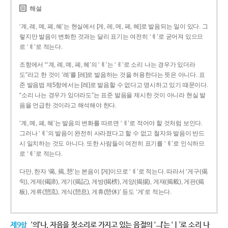
해설
‘계, 례, 몌, 폐, 혜’는 현실에서 [게, 레, 메, 페, 헤]로 발음되는 일이 있다. 그
렇지만 발음이 변화한 것과는 달리 표기는 여전히 ‘ㅖ’로 굳어져 있으므
로 ‘ㅖ’로 적는다.
조항에서 “‘계, 례, 몌, 폐, 혜’의 ‘ㅖ’는 ‘ㅔ’로 소리 나는 경우가 있더라
도”라고 한 것이 ‘례’를 [레]로 발음하는 것을 허용한다는 뜻은 아니다. 표
준 발음법 제5항에서는 [레]로 발음할 수 없다고 명시하고 있기 때문이다.
“소리 나는 경우가 있더라도”는 표준 발음을 제시한 것이 아니라 현실 발
음을 언급한 것이라고 해석해야 한다.
‘계, 몌, 폐, 혜’는 발음의 변화를 따르면 ‘ㅔ’로 적어야 할 것처럼 보인다.
그러나 ‘ㅖ’의 발음이 완전히 사라졌다고 할 수 없고 철자와 발음이 반드
시 일치하는 것도 아니다. 또한 사람들이 여전히 표기를 ‘ㅖ’로 인식하므
로 ‘ㅖ’로 적는다.
다만, 한자 ‘偈, 揭, 憩’는 본음이 [게]이므로 ‘ㅔ’로 적는다. 따라서 ‘게구(偈
句), 게제(偈諦), 게기(揭記), 게방(揭榜), 게양(揭揚), 게재(揭載), 게판(揭
板), 게류(憩流), 게식(憩息), 게휴(憩休)’ 등도 ‘게’로 적는다.
제9항
‘의’나, 자음을 첫소리로 가지고 있는 음절의 ‘ㅢ’는 ‘ㅣ’로 소리 나