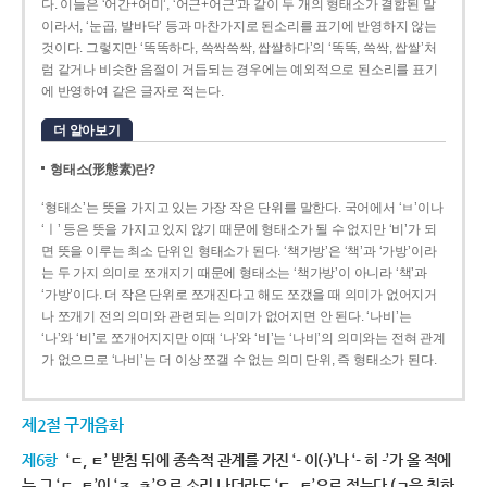
다. 이들은 ‘어간+어미’, ‘어근+어근’과 같이 두 개의 형태소가 결합된 말
이라서, ‘눈곱, 발바닥’ 등과 마찬가지로 된소리를 표기에 반영하지 않는
것이다. 그렇지만 ‘똑똑하다, 쓱싹쓱싹, 쌉쌀하다’의 ‘똑똑, 쓱싹, 쌉쌀’처
럼 같거나 비슷한 음절이 거듭되는 경우에는 예외적으로 된소리를 표기
에 반영하여 같은 글자로 적는다.
더 알아보기
형태소(形態素)란?
‘형태소’는 뜻을 가지고 있는 가장 작은 단위를 말한다. 국어에서 ‘ㅂ’이나
‘ㅣ’ 등은 뜻을 가지고 있지 않기 때문에 형태소가 될 수 없지만 ‘비’가 되
면 뜻을 이루는 최소 단위인 형태소가 된다. ‘책가방’은 ‘책’과 ‘가방’이라
는 두 가지 의미로 쪼개지기 때문에 형태소는 ‘책가방’이 아니라 ‘책’과
‘가방’이다. 더 작은 단위로 쪼개진다고 해도 쪼갰을 때 의미가 없어지거
나 쪼개기 전의 의미와 관련되는 의미가 없어지면 안 된다. ‘나비’는
‘나’와 ‘비’로 쪼개어지지만 이때 ‘나’와 ‘비’는 ‘나비’의 의미와는 전혀 관계
가 없으므로 ‘나비’는 더 이상 쪼갤 수 없는 의미 단위, 즉 형태소가 된다.
제2절 구개음화
제6항
‘ㄷ, ㅌ’ 받침 뒤에 종속적 관계를 가진 ‘- 이(-)’나 ‘- 히 -’가 올 적에
는 그 ‘ㄷ, ㅌ’이 ‘ㅈ, ㅊ’으로 소리 나더라도 ‘ㄷ, ㅌ’으로 적는다.(ㄱ을 취하