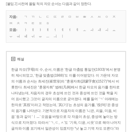
[붙임 2] 사전에 올릴 적의 자모 순서는 다음과 같이 정한다.
자음:
ㄱ
ㄲ
ㄴ
ㄷ
ㄸ
ㄹ
ㅁ
ㅂ
ㅃ
ㅅ
ㅆ
ㅇ
ㅈ
ㅉ
ㅊ
ㅋ
ㅌ
ㅍ
ㅎ
모음:
ㅏ
ㅐ
ㅑ
ㅒ
ㅓ
ㅔ
ㅕ
ㅖ
ㅗ
ㅘ
ㅙ
ㅚ
ㅛ
ㅜ
ㅝ
ㅞ
ㅟ
ㅠ
ㅡ
ㅢ
ㅣ
해설
한글 자모(字母)의 수, 순서, 이름은 ‘한글 마춤법 통일안(1933)’에서 분명
히 제시되었고, ‘한글 맞춤법(1988)’도 이를 이어받았다. 이 가운데 자모
의 이름과 순서는 최세진(崔世珍)의 “훈몽자회(訓蒙字會)(1527)”에서 비
롯한다. 최세진은 “훈몽자회” 범례(凡例)에서 한글 자모의 음가를 한자로
나타냈는데, 자음자의 경우 초성에 쓰인 것과 종성에 쓰인 것을 짝을 지
어 표시했고 그것이 글자의 이름으로 굳어졌다. 예를 들어 ‘ㄱ’ 아래에는
한자로 ‘其役’이라고 적었는데, ‘其(기)’는 초성의 음가를, ‘役(역)’은 종성
의 음가를 나타낸다. 기본적으로 자음자의 이름은 ‘니은, 리을, 미음, 비
읍’ 등과 같이 ‘ㅣㅡ’ 모음을 바탕으로 각 자음이 초성, 종성에 놓이는 방
식으로 지어졌다. 따라서 ‘ㄱ, ㄷ, ㅅ’도 ‘기윽, 디읃, 시읏’으로 해야 나머지
글자와 이름 표기에서 일관성이 있겠지만 “낫 놓고 기역 자도 모른다.”라