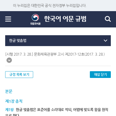
이 누리집은 대한민국 공식 전자정부 누리집입니다.
한글 맞춤법
[시행 2017. 3. 28.] 문화체육관광부 고시 제2017-12호(2017. 3. 28.)
규정 목록 보기
해설 닫기
본문
제1장 총칙
제1항
한글 맞춤법은 표준어를 소리대로 적되, 어법에 맞도록 함을 원칙
으로 한다.