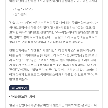
이는 체언에 결합하는 조사나 용언 어간에 결합하는 어미도 마찬가지다.
하늘이/바다가
잡아/접어
‘하늘이, 바다가’의 ‘이/가’는 주격의 뜻을 나타내는 동일한 형태소이지만
하나로 고정해서 적을 수가 없다. ‘잡-, 접-’에 결합하는 ‘-고’는 ‘잡고, 접
고’처럼 하나의 형태로만 실현되지만 ‘-아/-어’는 하나의 형태소인데도 ‘잡
아, 접어’와 같이 다르게 실현된다. 이는 달리 소리 나는 형태들을 하나의
형태소로 모두 적을 수 없어서 소리 나는 대로 적는 경우이다.
한편 한자어는 이러한 원리와 관계없이 각 글자의 소리를 밝혀 적는다.
예를 들어 ‘국어(國語)’는 [구거]로 소리 나고 ‘국민(國民)’은 [궁민]으로 소
리 나지만 ‘구거’, ‘궁민’으로 적지 않는다. 한자 하나하나는 소리와 의미
가 정해져 있으므로 그것을 밝혀 적는 것이 독서에 효율적이다. 즉 한자
‘국(國)’, ‘어(語)’, ‘민(民)’은 ‘나라 국’, ‘말씀 어’, ‘백성 민’과 같이 소리와 의
미가 정해져 있으므로 그 독립적인 소리와 의미를 알 수 있도록 ‘국어, 국
민’으로 적는다.
더 알아보기
‘어법(語法)’의 의미
한글 맞춤법에서 사용되는 ‘어법’과 일반적인 의미의 ‘어법’은 개념이 다