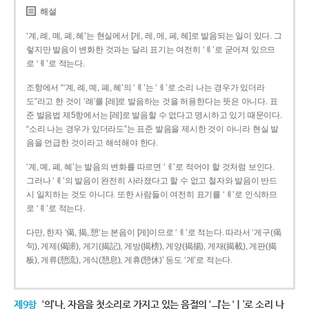
해설
‘계, 례, 몌, 폐, 혜’는 현실에서 [게, 레, 메, 페, 헤]로 발음되는 일이 있다. 그
렇지만 발음이 변화한 것과는 달리 표기는 여전히 ‘ㅖ’로 굳어져 있으므
로 ‘ㅖ’로 적는다.
조항에서 “‘계, 례, 몌, 폐, 혜’의 ‘ㅖ’는 ‘ㅔ’로 소리 나는 경우가 있더라
도”라고 한 것이 ‘례’를 [레]로 발음하는 것을 허용한다는 뜻은 아니다. 표
준 발음법 제5항에서는 [레]로 발음할 수 없다고 명시하고 있기 때문이다.
“소리 나는 경우가 있더라도”는 표준 발음을 제시한 것이 아니라 현실 발
음을 언급한 것이라고 해석해야 한다.
‘계, 몌, 폐, 혜’는 발음의 변화를 따르면 ‘ㅔ’로 적어야 할 것처럼 보인다.
그러나 ‘ㅖ’의 발음이 완전히 사라졌다고 할 수 없고 철자와 발음이 반드
시 일치하는 것도 아니다. 또한 사람들이 여전히 표기를 ‘ㅖ’로 인식하므
로 ‘ㅖ’로 적는다.
다만, 한자 ‘偈, 揭, 憩’는 본음이 [게]이므로 ‘ㅔ’로 적는다. 따라서 ‘게구(偈
句), 게제(偈諦), 게기(揭記), 게방(揭榜), 게양(揭揚), 게재(揭載), 게판(揭
板), 게류(憩流), 게식(憩息), 게휴(憩休)’ 등도 ‘게’로 적는다.
제9항
‘의’나, 자음을 첫소리로 가지고 있는 음절의 ‘ㅢ’는 ‘ㅣ’로 소리 나