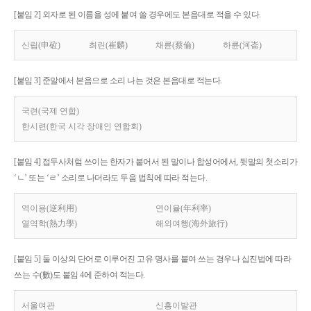
[붙임 2] 외자로 된 이름을 성에 붙여 쓸 경우에도 본음대로 적을 수 있다.
신립(申砬)
최린(崔麟)
채륜(蔡倫)
하륜(河崙)
[붙임 3] 준말에서 본음으로 소리 나는 것은 본음대로 적는다.
국련(국제 연합)
한시련(한국 시각 장애인 연합회)
[붙임 4] 접두사처럼 쓰이는 한자가 붙어서 된 말이나 합성어에서, 뒷말의 첫소리가
‘ㄴ’ 또는 ‘ㄹ’ 소리로 나더라도 두음 법칙에 따라 적는다.
역이용(逆利用)
연이율(年利率)
열역학(熱力學)
해외여행(海外旅行)
[붙임 5] 둘 이상의 단어로 이루어진 고유 명사를 붙여 쓰는 경우나 십진법에 따라
쓰는 수(數)도 붙임 4에 준하여 적는다.
서울여관
신흥이발관