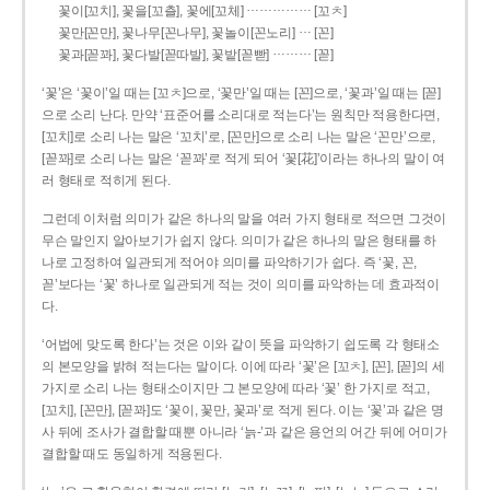
……………
꽃이[꼬치], 꽃을[꼬츨], 꽃에[꼬체]
[꼬ㅊ]
…
꽃만[꼰만], 꽃나무[꼰나무], 꽃놀이[꼰노리]
[꼰]
………
꽃과[꼳꽈], 꽃다발[꼳따발], 꽃밭[꼳빧]
[꼳]
‘꽃’은 ‘꽃이’일 때는 [꼬ㅊ]으로, ‘꽃만’일 때는 [꼰]으로, ‘꽃과’일 때는 [꼳]
으로 소리 난다. 만약 ‘표준어를 소리대로 적는다’는 원칙만 적용한다면,
[꼬치]로 소리 나는 말은 ‘꼬치’로, [꼰만]으로 소리 나는 말은 ‘꼰만’으로,
[꼳꽈]로 소리 나는 말은 ‘꼳꽈’로 적게 되어 ‘꽃[花]’이라는 하나의 말이 여
러 형태로 적히게 된다.
그런데 이처럼 의미가 같은 하나의 말을 여러 가지 형태로 적으면 그것이
무슨 말인지 알아보기가 쉽지 않다. 의미가 같은 하나의 말은 형태를 하
나로 고정하여 일관되게 적어야 의미를 파악하기가 쉽다. 즉 ‘꽃, 꼰,
꼳’보다는 ‘꽃’ 하나로 일관되게 적는 것이 의미를 파악하는 데 효과적이
다.
‘어법에 맞도록 한다’는 것은 이와 같이 뜻을 파악하기 쉽도록 각 형태소
의 본모양을 밝혀 적는다는 말이다. 이에 따라 ‘꽃’은 [꼬ㅊ], [꼰], [꼳]의 세
가지로 소리 나는 형태소이지만 그 본모양에 따라 ‘꽃’ 한 가지로 적고,
[꼬치], [꼰만], [꼳꽈]도 ‘꽃이, 꽃만, 꽃과’로 적게 된다. 이는 ‘꽃’과 같은 명
사 뒤에 조사가 결합할 때뿐 아니라 ‘늙-’과 같은 용언의 어간 뒤에 어미가
결합할 때도 동일하게 적용된다.