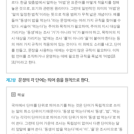
르다. 한글 맞춤법에서 말하는 ‘어법’은 표준어를 어떻게 적을지를 정해
놓은 것으로, 표기와 관련된 원리이다. 그런데 일반적인 의미의 ‘어법’은
‘말의 일정한 법칙’이라는 뜻으로 적용 범위가 무척 넓은 개념이다. 예를
들어 “동생이 밥을 먹는다.”라는 문장에서는 여러 가지 규칙을 찾아볼 수
있다. 서술어 ‘먹는다’는 주어와 목적어가 필요하며, 주어의 지시 대상을
가리키는 ‘동생’에는 조사 ‘가’가 아니라 ‘이’가 붙어야 하고, 목적어의 지
시 대상을 가리키는 ‘밥’에는 조사 ‘를’이 아니라 ‘을’이 붙어야 한다는 등
의 여러 가지 규칙이 적용되어 있는 것이다. 이 외에도 소리를 내고, 단어
를 만들고, 문장을 사용하는 데에는 수없이 많은 규칙이 필요하다. 이처
럼 언어를 조직하거나 운영하는 데에 필요한 규칙을 폭넓게 ‘어법(語
法)’이라고 한다.
제2항
문장의 각 단어는 띄어 씀을 원칙으로 한다.
해설
국어에서 단어를 단위로 띄어쓰기를 하는 것은 단어가 독립적으로 쓰이
는 말의 최소 단위이기 때문이다. ‘동생 밥 먹는다’에서 ‘동생’, ‘밥’, ‘먹는
다’는 각각이 단어이므로 띄어쓰기의 단위가 되어 ‘동생 밥 먹는다’로 띄
어 쓴다. 그런데 단어 가운데 조사는 독립성이 없어서 다른 단어와는 달
리 앞말에 붙여 쓴다. ‘동생이 밥을 먹는다’에서 ‘이’, ‘을’은 조사이므로 ‘동