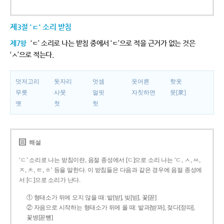
제3절 'ㄷ' 소리 받침
제7항
‘ㄷ’ 소리로 나는 받침 중에서 ‘ㄷ’으로 적을 근거가 없는 것은
‘ㅅ’으로 적는다.
덧저고리
돗자리
엇셈
웃어른
핫옷
무릇
사뭇
얼핏
자칫하면
뭇[衆]
옛
첫
헛
해설
‘ㄷ’ 소리로 나는 받침이란, 음절 종성에서 [ㄷ]으로 소리 나는 ‘ㄷ, ㅅ, ㅆ,
ㅈ, ㅊ, ㅌ, ㅎ’ 등을 말한다. 이 받침들은 다음과 같은 경우에 음절 종성에
서 [ㄷ]으로 소리가 난다.
① 형태소가 뒤에 오지 않을 때: 밭[받], 빚[빋], 꽃[꼳]
② 자음으로 시작하는 형태소가 뒤에 올 때: 밭과[받꽈], 젖다[젇따],
꽃병[꼳뼝]