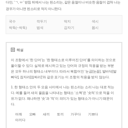
다만, ‘ㄱ, ㅂ’ 받침 뒤에서 나는 된소리는, 같은 음절이나 비슷한 음절이 겹쳐 나는
경우가 아니면 된소리로 적지 아니한다.
국수
깍두기
딱지
색시
싹둑(~싹둑)
법석
갑자기
몹시
해설
이 조항에서 ‘한 단어’는 ‘한 형태소로 이루어진 단어’를 의미하는 것으로
풀이할 수 있다. 실제로 예시하고 있는 단어와 규정의 적용을 받는 부분
은 모두 하나의 형태소 내부이다. 따라서 복합어인 ‘눈곱[눈꼽], 발바닥[발
빠닥], 잠자리[잠짜리]’와 같은 표기는 이 조항의 적용을 받지 않는다.
1. 한 형태소 안의 두 모음 사이에서 나는 된소리는 소리 나는 대로 적는
다. 예를 들어 새의 울음을 나타내는 형태소 ‘소쩍’은 ‘솟적’으로 적을 이
유가 없다. 왜냐하면 ‘솟’과 ‘적’이 의미가 있는 형태소가 아니기 때문이
다.
어깨
오빠
새끼
토끼
가꾸다
기쁘다
아끼다