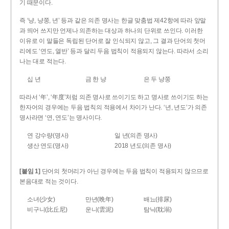
기 때문이다.
즉 ‘냥, 냥쭝, 년’ 등과 같은 의존 명사는 한글 맞춤법 제42항에 따라 앞말
과 띄어 쓰지만 언제나 의존하는 대상과 하나의 단위로 쓰인다. 이러한
이유로 이 말들은 독립된 단어로 잘 인식되지 않고, 그 결과 단어의 첫머
리에도 ‘연도, 열반’ 등과 달리 두음 법칙이 적용되지 않는다. 따라서 소리
나는 대로 적는다.
십 년
금 한 냥
은 두 냥쭝
따라서 ‘年’, ‘年度’처럼 의존 명사로 쓰이기도 하고 명사로 쓰이기도 하는
한자어의 경우에는 두음 법칙의 적용에서 차이가 난다. ‘년, 년도’가 의존
명사라면 ‘연, 연도’는 명사이다.
연 강수량(명사)
일 년(의존 명사)
생산 연도(명사)
2018 년도(의존 명사)
[붙임 1]
단어의 첫머리가 아닌 경우에는 두음 법칙이 적용되지 않으므로
본음대로 적는 것이다.
소녀(少女)
만년(晩年)
배뇨(排尿)
비구니(比丘尼)
운니(雲泥)
탐닉(耽溺)