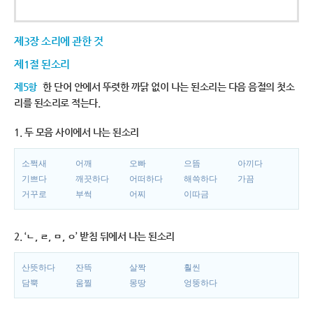
제3장 소리에 관한 것
제1절 된소리
제5항
한 단어 안에서 뚜렷한 까닭 없이 나는 된소리는 다음 음절의 첫소
리를 된소리로 적는다.
1. 두 모음 사이에서 나는 된소리
소쩍새
어깨
오빠
으뜸
아끼다
기쁘다
깨끗하다
어떠하다
해쓱하다
가끔
거꾸로
부썩
어찌
이따금
2. ‘ㄴ, ㄹ, ㅁ, ㅇ’ 받침 뒤에서 나는 된소리
산뜻하다
잔뜩
살짝
훨씬
담뿍
움찔
몽땅
엉뚱하다