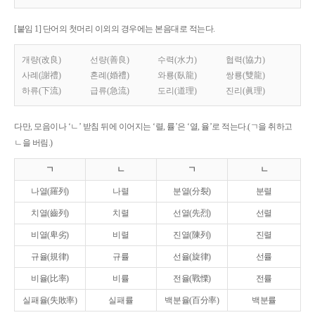
[붙임 1] 단어의 첫머리 이외의 경우에는 본음대로 적는다.
개량(改良)
선량(善良)
수력(水力)
협력(協力)
사례(謝禮)
혼례(婚禮)
와룡(臥龍)
쌍룡(雙龍)
하류(下流)
급류(急流)
도리(道理)
진리(眞理)
다만, 모음이나 ‘ㄴ’ 받침 뒤에 이어지는 ‘렬, 률’은 ‘열, 율’로 적는다.(ㄱ을 취하고
ㄴ을 버림.)
ㄱ
ㄴ
ㄱ
ㄴ
나열(羅列)
나렬
분열(分裂)
분렬
치열(齒列)
치렬
선열(先烈)
선렬
비열(卑劣)
비렬
진열(陳列)
진렬
규율(規律)
규률
선율(旋律)
선률
비율(比率)
비률
전율(戰慄)
전률
실패율(失敗率)
실패률
백분율(百分率)
백분률