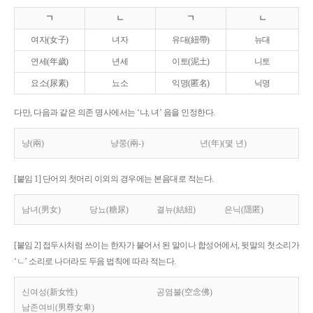
ㄱ
ㄴ
ㄱ
ㄴ
여자(女子)
녀자
유대(紐帶)
뉴대
연세(年歲)
년세
이토(泥土)
니토
요소(尿素)
뇨소
익명(匿名)
닉명
다만, 다음과 같은 의존 명사에서는 ‘냐, 녀’ 음을 인정한다.
냥(兩)
냥쭝(兩-)
년(年)(몇 년)
[붙임 1] 단어의 첫머리 이외의 경우에는 본음대로 적는다.
남녀(男女)
당뇨(糖尿)
결뉴(結紐)
은닉(隱匿)
[붙임 2] 접두사처럼 쓰이는 한자가 붙어서 된 말이나 합성어에서, 뒷말의 첫소리가
‘ㄴ’ 소리로 나더라도 두음 법칙에 따라 적는다.
신여성(新女性)
공염불(空念佛)
남존여비(男尊女卑)