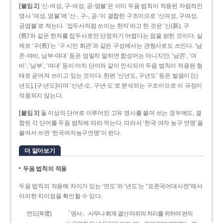
[붙임 2]
‘신-여성, 구-여성, 공-염불’은 이미 두음 법칙이 적용된 자립적인
명사 ‘여성, 염불’에 ‘신-, 구-, 공-’이 결합한 구조이므로 ‘신여성, 구여성,
공염불’로 적는다. ‘접두사처럼 쓰이는 한자’라고 한 것은 ‘신(新), 구
(舊)’와 같은 한자를 접두사로만 단정하기 어렵다는 점을 밝힌 것이다. 실
제로 ‘구(舊)’는 ‘구 시민 회관’과 같은 구성에서는 관형사로도 쓰인다. ‘남
존­-여비, 남부-­여대’ 등은 엄밀히 말하면 합성어는 아니지만, ‘남존’, ‘여
비’, ‘남부’, ‘여대’ 등이 마치 단어와 같이 인식되어 두음 법칙이 적용된 형
태로 굳어져 쓰이고 있는 것이다. 한편 ‘신년도, 구년도’ 등은 발음이 [신
년도], [구ː년도]이며 ‘신년­-도, 구년-­도’로 분석되는 구조이므로 이 규정이
적용되지 않는다.
[붙임 3]
둘 이상의 단어로 이루어진 고유 명사를 붙여 쓰는 경우에도, 결
합된 각 단어를 두음 법칙에 따라 적는다. 따라서 ‘한국 여자 농구 연맹’을
붙여서 쓰면 ‘한국여자농구연맹’이 된다.
더 알아보기
두음 법칙의 적용
두음 법칙의 적용에 차이가 있는 ‘연도’와 ‘년도’는 “표준국어대사전”에서
이러한 차이점을 확인할 수 있다.
연도(年度)
「명사」 사무나 회계 결산 따위의 처리를 위하여 편의