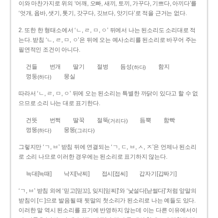
이와 마찬가지로 위의 ‘어깨, 오빠, 새끼, 토끼, 가꾸다, 기쁘다, 아끼다’를
‘엇개, 옵바, 샛기, 톳기, 갓구다, 깃브다, 앗기다’로 적을 근거는 없다.
2. 또한 한 형태소에서 ‘ㄴ, ㄹ, ㅁ, ㅇ’ 뒤에서 나는 된소리도 소리대로 적
는다. 받침 ‘ㄴ, ㄹ, ㅁ, ㅇ’은 뒤에 오는 예사소리를 된소리로 바꾸어 주는
필연적인 조건이 아니다.
건들
번개
딸기
절벙
듬성
함지
(하다)
껑둥
뭉실
(하다)
따라서 ‘ㄴ, ㄹ, ㅁ, ㅇ’ 뒤에 오는 된소리는 특별한 까닭이 있다고 할 수 없
으므로 소리 나는 대로 표기한다.
건뜻
번쩍
딸꾹
절뚝
듬뿍
함빡
(거리다)
껑뚱
뭉뚱
(하다)
(그리다)
그렇지만 ‘ㄱ, ㅂ’ 받침 뒤에 연결되는 ‘ㄱ, ㄷ, ㅂ, ㅅ, ㅈ’은 언제나 된소리
로 소리 나므로 이러한 경우에는 된소리로 표기하지 않는다.
늑대[늑때]
낙지[낙찌]
접시[접씨]
갑자기[갑짜기]
‘ㄱ, ㅂ’ 받침 외에 ‘믿고[믿꼬], 잊지[읻찌]’와 ‘낯설다[낟썰다]’처럼 앞말의
받침이 [ㄷ]으로 발음될 때 뒷말의 첫소리가 된소리로 나는 예들도 있다.
이러한 말 역시 된소리를 표기에 반영하지 않는데 이는 다른 이유에서이