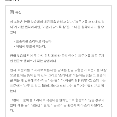
해설
이 조항은 한글 맞춤법의 대원칙을 밝히고 있다. “표준어를 소리대로 적
되”가 기본 원칙이라면, “어법에 맞도록 함”은 또 다른 원칙이라고 할 수
있다.
표준어를 소리대로 적는다.
어법에 맞도록 적는다.
한글 맞춤법은 이 두 가지 원칙에 따라 음성 언어인 표준어를 표음 문자
인 한글로 올바르게 적는 방법이다.
먼저 ‘표준어를 소리대로 적는다’는 말에는 한글 맞춤법이 표준어를 대상
으로 한다는 뜻이 담겨 있다. 그리고 ‘소리대로’ 적는다는 것은 그 표준어
를 적을 때 발음에 따라 적는다는 뜻이다. 이를테면 [나무]라고 소리 나는
표준어는 ‘나무’로 적고, [달리다]라고 소리 나는 표준어는 ‘달리다’로 적
는다.
그런데 표준어를 소리대로 적는다는 원칙만으로 충분하지 않은 경우가
있다. 예를 들어 ‘꽃[花]’이란 단어는 쓰이는 환경에 따라 소리가 달라진
다.