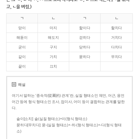
고, ㄴ을 버림.)
ㄱ
ㄴ
ㄱ
ㄴ
맏이
마지
핥이다
할치다
해돋이
해도지
걷히다
거치다
굳이
구지
닫히다
다치다
같이
가치
묻히다
무치다
끝이
끄치
해설
여기서 말하는 ‘종속적(從屬的) 관계’란, 실질 형태소인 체언, 어근, 용언
어간 등에 형식 형태소인 조사, 접미사, 어미 등이 결합하는 관계를 말한
다.
솥이[소치]: 솥(실질 형태소)+이(형식 형태소)
묻히다[무치다]: 묻­-(실질 형태소)+­-히­-(형식 형태소)+-다(형식 형태
소)