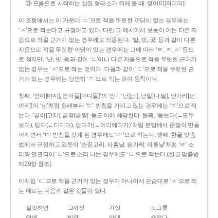
③ 모음으로 시작하는 실질 형태소가 뒤에 올 때: 젖어미[저더미]
이 조항에서는 이 가운데 ‘ㄷ’으로 적을 뚜렷한 까닭이 없는 경우에는
‘ㅅ’으로 적는다고 규정하고 있다. 다만 그 예시에서 보듯이 이는 다른 자
음으로 적을 근거가 없는 경우에도 적용된다. ‘밭, 빚, 꽃’ 등과 같이 다른
자음으로 적을 뚜렷한 까닭이 있는 경우에는 그에 따라 ‘ㅌ, ㅈ, ㅊ’ 등으
로 적지만, ‘낫, 빗’ 등과 같이 ‘ㄷ’이나 다른 자음으로 적을 뚜렷한 근거가
없는 경우는 ‘ㅅ’으로 적는 것이다. 다음과 같이 ‘ㄷ’으로 적을 뚜렷한 근
거가 있는 경우에는 당연히 ‘ㄷ’으로 적는 것이 원칙이다.
첫째, ‘맏이[마지], 맏아들[마다들]’의 ‘맏-’, ‘낟[낟ː], 낟알[나ː달], 낟가리[낟ː
까리]’의 ‘낟’처럼 원래부터 ‘ㄷ’ 받침을 가지고 있는 경우에는 ‘ㄷ’으로 적
는다. ‘곧이[고지], 곧장[곧짱]’ 등도 이에 해당한다. 둘째, ‘돋보다(←도두
보다), 딛다(←디디다), 얻다가(←어디에다가)’처럼 본말에서 준말이 만들
어지면서 ‘ㄷ’ 받침을 갖게 된 경우에도 ‘ㄷ’으로 적는다. 셋째, 한글 맞춤
법에서 규정하고 있듯이 ‘반짇고리, 사흗날, 숟가락, 이튿날’처럼 ‘ㄹ’ 소
리와 연관되어 ‘ㄷ’으로 소리 나는 경우에도 ‘ㄷ’으로 적는다.(한글 맞춤법
제29항 참조)
이처럼 ‘ㄷ’으로 적을 근거가 있는 경우가 아니어서 관습대로 ‘ㅅ’으로 적
는 예로는 다음과 같은 것들이 있다.
걸핏하면
그까짓
기껏
놋그릇
덧셈
빗장
삿대
숫접다