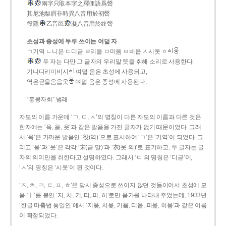
兩字只取本字之釋俚語爲聲
其尼池梨眉非時異八音用於初聲
役隱
乙音邑
凝八音用於終聲
초성과 종성에 두루 쓰이는 여덟 자
ㄱ기역 ㄴ니은 ㄷ디귿 ㄹ리을 ㅁ미음 ㅂ비읍 ㅅ시옷 ㆁ
두 자는 다만 그 글자의 우리말 뜻을 취해 소리로 사용한다.
기니디리미비시
여덟 음은 초성에 사용되고,
역은귿을음읍옷
여덟 음은 종성에 사용된다.
“훈몽자회” 범례
자모의 이름 가운데 ‘ㄱ, ㄷ, ㅅ’의 명칭이 다른 자모의 이름과 다른 것은
한자에는 ‘윽, 읃, 읏’과 같은 발음을 가진 글자가 없기 때문이었다. 그래
서 ‘윽’은 가까운 발음인 ‘役(역)’으로 표시하여 ‘ㄱ’은 ‘기역’이 되었다. 그
리고 ‘읃’과 ‘읏’은 각각 ‘末(귿 말)’과 ‘衣(옷 의)’로 표기하고, 두 글자는 글
자의 의미만을 취한다고 설명하였다. 그래서 ‘ㄷ’의 명칭은 ‘디귿’이,
‘ㅅ’의 명칭은 ‘시옷’이 된 것이다.
‘ㅈ, ㅊ, ㅋ, ㅌ, ㅍ, ㅎ’은 당시 종성으로 쓰이지 않던 것들이어서 초성에 모
음 ‘ㅣ’를 붙인 ‘지, 치, 키, 티, 피, 히’로만 음가를 나타내 주었는데, 1933년
‘한글 마춤법 통일안’에서 ‘지읒, 치읓, 키읔, 티읕, 피읖, 히읗’과 같은 이름
이 확정되었다.