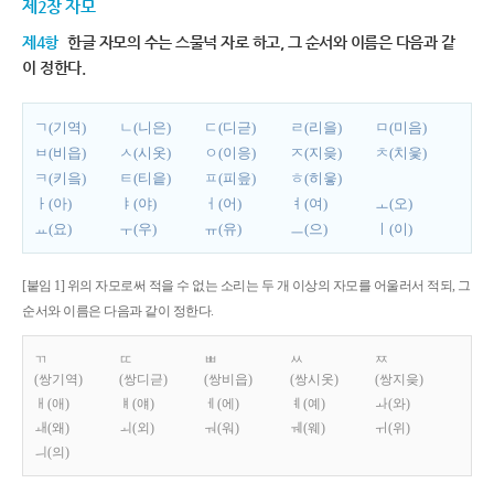
제2장 자모
제4항
한글 자모의 수는 스물넉 자로 하고, 그 순서와 이름은 다음과 같
이 정한다.
ㄱ(기역)
ㄴ(니은)
ㄷ(디귿)
ㄹ(리을)
ㅁ(미음)
ㅂ(비읍)
ㅅ(시옷)
ㅇ(이응)
ㅈ(지읒)
ㅊ(치읓)
ㅋ(키읔)
ㅌ(티읕)
ㅍ(피읖)
ㅎ(히읗)
ㅏ(아)
ㅑ(야)
ㅓ(어)
ㅕ(여)
ㅗ(오)
ㅛ(요)
ㅜ(우)
ㅠ(유)
ㅡ(으)
ㅣ(이)
[붙임 1] 위의 자모로써 적을 수 없는 소리는 두 개 이상의 자모를 어울러서 적되, 그
순서와 이름은 다음과 같이 정한다.
ㄲ
ㄸ
ㅃ
ㅆ
ㅉ
(쌍기역)
(쌍디귿)
(쌍비읍)
(쌍시옷)
(쌍지읒)
ㅐ(애)
ㅒ(얘)
ㅔ(에)
ㅖ(예)
ㅘ(와)
ㅙ(왜)
ㅚ(외)
ㅝ(워)
ㅞ(웨)
ㅟ(위)
ㅢ(의)