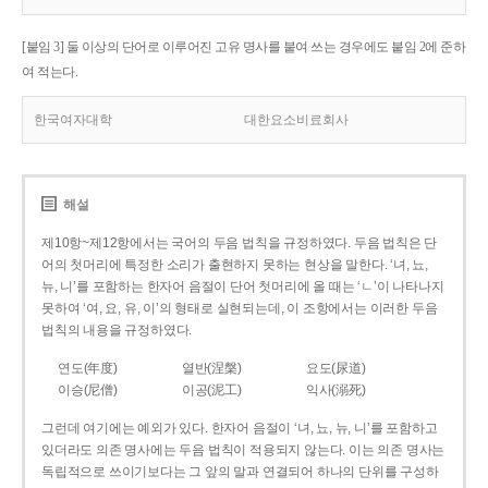
[붙임 3] 둘 이상의 단어로 이루어진 고유 명사를 붙여 쓰는 경우에도 붙임 2에 준하
여 적는다.
한국여자대학
대한요소비료회사
해설
제10항~제12항에서는 국어의 두음 법칙을 규정하였다. 두음 법칙은 단
어의 첫머리에 특정한 소리가 출현하지 못하는 현상을 말한다. ‘녀, 뇨,
뉴, 니’를 포함하는 한자어 음절이 단어 첫머리에 올 때는 ‘ㄴ’이 나타나지
못하여 ‘여, 요, 유, 이’의 형태로 실현되는데, 이 조항에서는 이러한 두음
법칙의 내용을 규정하였다.
연도(年度)
열반(涅槃)
요도(尿道)
이승(尼僧)
이공(泥工)
익사(溺死)
그런데 여기에는 예외가 있다. 한자어 음절이 ‘녀, 뇨, 뉴, 니’를 포함하고
있더라도 의존 명사에는 두음 법칙이 적용되지 않는다. 이는 의존 명사는
독립적으로 쓰이기보다는 그 앞의 말과 연결되어 하나의 단위를 구성하