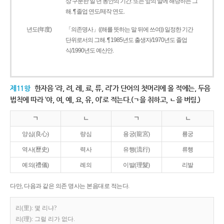
상 구분한 일 년 동안의 기간. 또는 앞의 말에 해당하는 그
해. ¶ 졸업 연도/제작 연도.
년도(年度)
「의존명사」((해를 뜻하는 말 뒤에 쓰여)) 일정한 기간
단위로서의 그해. ¶ 1985년도 출생자/1970년도 졸업
식/1990년도 예산안.
제11항
한자음 ‘랴, 려, 례, 료, 류, 리’가 단어의 첫머리에 올 적에는, 두음
법칙에 따라 ‘야, 여, 예, 요, 유, 이’로 적는다.(ㄱ을 취하고, ㄴ을 버림.)
ㄱ
ㄴ
ㄱ
ㄴ
양심(良心)
량심
용궁(龍宮)
룡궁
역사(歷史)
력사
유행(流行)
류행
예의(禮儀)
례의
이발(理髮)
리발
다만, 다음과 같은 의존 명사는 본음대로 적는다.
리(里): 몇 리냐?
리(理): 그럴 리가 없다.