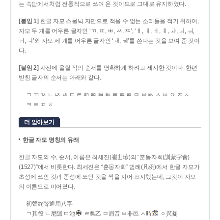
는 속담에서처럼 전통적으로 쓰여 온 것이므로 그대로 유지하였다.
[붙임 1]
한글 자모 스물넉 자만으로 적을 수 없는 소리들을 적기 위하여,
자모 두 개를 어우른 글자인 ‘ㄲ, ㄸ, ㅃ, ㅆ, ㅉ’, ‘ㅐ, ㅒ, ㅔ, ㅖ, ㅘ, ㅚ, ㅝ,
ㅟ, ㅢ’와 자모 세 개를 어우른 글자인 ‘ㅙ, ㅞ’를 쓴다는 것을 보여 준 것이
다.
[붙임 2]
사전에 올릴 적의 순서를 명확하게 하려고 제시한 것이다. 한편
받침 글자의 순서는 아래와 같다.
ㄱ ㄲ ㄳ ㄴ ㄵ ㄶ ㄷ ㄹ ㄺ ㄻ ㄼ ㄽ ㄾ ㄿ ㅀ ㅁ ㅂ ㅄ ㅅ ㅆ ㅇ ㅈ ㅊ
ㅋ ㅌ ㅍ ㅎ
더 알아보기
한글 자모 명칭의 유래
한글 자모의 수, 순서, 이름은 최세진(崔世珍)의 “훈몽자회(訓蒙字會)
(1527)”에서 비롯한다. 최세진은 “훈몽자회” 범례(凡例)에서 한글 자모가
초성에 쓰인 것과 종성에 쓰인 것을 짝을 지어 표시했는데, 그것이 자모
의 이름으로 이어졌다.
初聲終聲通用八字
ㄱ其役 ㄴ尼隱 ㄷ池
ㄹ梨乙 ㅁ眉音 ㅂ非邑 ㅅ時
ㆁ異凝