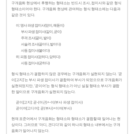
구개음화 현상에서 후행하는 형태소는 반드시 조사, 접미사와 같은 형식
형태소이어야 한다. 구개음화 현상에 관여하는 형식 형태소에는 다음과
같은 것이 있다.
이: 명사 파생 접미사(맏이, 해돋이)
부사 파생 접미사(같이, 굳이)
주격 조사(끝이, 밭이)
서술격 조사(끝이다, 밭이다)
사동 접미사(붙이다)
히: 피동 접미사(걷히다, 닫히다)
사동 접미사(굳히다)
형식 형태소가 결합하지 않은 경우에는 구개음화가 실현되지 않는다. ‘곧
이[고지]’는 부사 파생 접미사가 결합하여 부사가 되었으므로 구개음화가
실현되었지만, ‘곧이어’는 형식 형태소가 아닌 실질 형태소 부사가 결합
한 말이므로 구개음화가 실현되지 않는다.
곧이[고지]: 곧-­(어근)+­-이(부사 파생 접미사)
곧이어[고디어]: 곧(부사)+이어(부사)
현재 표준어에서 구개음화는 형태소와 형태소가 결합할 때 일어나는 현
상이다. 그러므로 ‘마디, 견디다’와 같이 하나의 형태소 내부에서는 구개
음화가 일어나지 않는다.