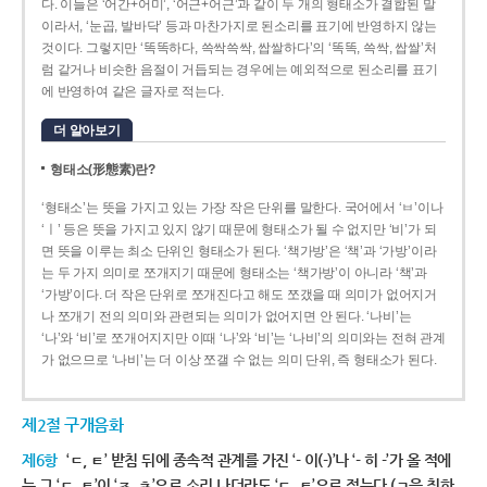
다. 이들은 ‘어간+어미’, ‘어근+어근’과 같이 두 개의 형태소가 결합된 말
이라서, ‘눈곱, 발바닥’ 등과 마찬가지로 된소리를 표기에 반영하지 않는
것이다. 그렇지만 ‘똑똑하다, 쓱싹쓱싹, 쌉쌀하다’의 ‘똑똑, 쓱싹, 쌉쌀’처
럼 같거나 비슷한 음절이 거듭되는 경우에는 예외적으로 된소리를 표기
에 반영하여 같은 글자로 적는다.
더 알아보기
형태소(形態素)란?
‘형태소’는 뜻을 가지고 있는 가장 작은 단위를 말한다. 국어에서 ‘ㅂ’이나
‘ㅣ’ 등은 뜻을 가지고 있지 않기 때문에 형태소가 될 수 없지만 ‘비’가 되
면 뜻을 이루는 최소 단위인 형태소가 된다. ‘책가방’은 ‘책’과 ‘가방’이라
는 두 가지 의미로 쪼개지기 때문에 형태소는 ‘책가방’이 아니라 ‘책’과
‘가방’이다. 더 작은 단위로 쪼개진다고 해도 쪼갰을 때 의미가 없어지거
나 쪼개기 전의 의미와 관련되는 의미가 없어지면 안 된다. ‘나비’는
‘나’와 ‘비’로 쪼개어지지만 이때 ‘나’와 ‘비’는 ‘나비’의 의미와는 전혀 관계
가 없으므로 ‘나비’는 더 이상 쪼갤 수 없는 의미 단위, 즉 형태소가 된다.
제2절 구개음화
제6항
‘ㄷ, ㅌ’ 받침 뒤에 종속적 관계를 가진 ‘- 이(-)’나 ‘- 히 -’가 올 적에
는 그 ‘ㄷ, ㅌ’이 ‘ㅈ, ㅊ’으로 소리 나더라도 ‘ㄷ, ㅌ’으로 적는다.(ㄱ을 취하