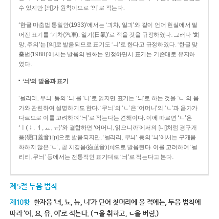
수 있지만 [의]가 원칙이므로 ‘의’로 적는다.
‘한글 마춤법 통일안(1933)’에서는 ‘긔챠, 일긔’와 같이 언어 현실에서 멀
어진 표기를 ‘기차(汽車), 일기(日氣)’로 적을 것을 규정하였다. 그러나 ‘희
망, 주의’는 [의]로 발음되므로 표기도 ‘ㅢ’로 한다고 규정하였다. ‘한글 맞
춤법(1988)’에서는 발음의 변화는 인정하면서 표기는 기존대로 유지하
였다.
‘늬’의 발음과 표기
‘늴리리, 무늬’ 등의 ‘늬’를 ‘니’로 읽지만 표기는 ‘늬’로 하는 것을 ‘ㄴ’의 음
가와 관련하여 설명하기도 한다. ‘무늬’의 ‘ㄴ’은 ‘어머니’의 ‘ㄴ’과 음가가
다르므로 이를 고려하여 ‘늬’로 적는다는 견해이다. 이에 따르면 ‘ㄴ’은
‘ㅣ(ㅑ, ㅕ, ㅛ, ㅠ)’와 결합하면 ‘어머니, 읽으니까’에서의 [니]처럼 경구개
음(硬口蓋音) [ɲ]으로 발음되지만, ‘늴리리, 무늬’ 등의 ‘늬’에서는 구개음
화하지 않은 ‘ㄴ’, 곧 치경음(齒莖音) [n]으로 발음된다. 이를 고려하여 ‘늴
리리, 무늬’ 등에서는 전통적인 표기대로 ‘늬’로 적는다고 본다.
제5절 두음 법칙
제10항
한자음 ‘녀, 뇨, 뉴, 니’가 단어 첫머리에 올 적에는, 두음 법칙에
따라 ‘여, 요, 유, 이’로 적는다. (ㄱ을 취하고, ㄴ을 버림.)