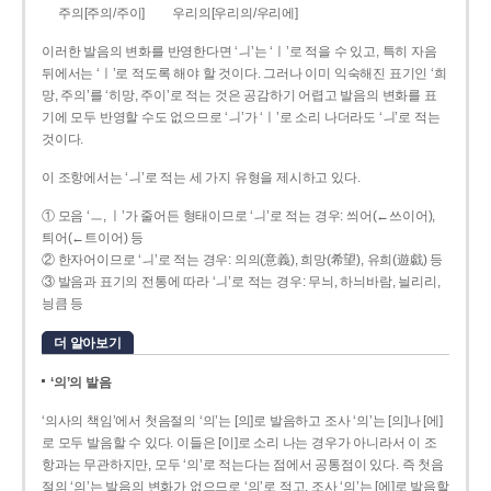
주의[주의/주이]
우리의[우리의/우리에]
이러한 발음의 변화를 반영한다면 ‘ㅢ’는 ‘ㅣ’로 적을 수 있고, 특히 자음
뒤에서는 ‘ㅣ’로 적도록 해야 할 것이다. 그러나 이미 익숙해진 표기인 ‘희
망, 주의’를 ‘히망, 주이’로 적는 것은 공감하기 어렵고 발음의 변화를 표
기에 모두 반영할 수도 없으므로 ‘ㅢ’가 ‘ㅣ’로 소리 나더라도 ‘ㅢ’로 적는
것이다.
이 조항에서는 ‘ㅢ’로 적는 세 가지 유형을 제시하고 있다.
① 모음 ‘ㅡ, ㅣ’가 줄어든 형태이므로 ‘ㅢ’로 적는 경우: 씌어(←쓰이어),
틔어(←트이어) 등
② 한자어이므로 ‘ㅢ’로 적는 경우: 의의(意義), 희망(希望), 유희(遊戱) 등
③ 발음과 표기의 전통에 따라 ‘ㅢ’로 적는 경우: 무늬, 하늬바람, 늴리리,
닁큼 등
더 알아보기
‘의’의 발음
‘의사의 책임’에서 첫음절의 ‘의’는 [의]로 발음하고 조사 ‘의’는 [의]나 [에]
로 모두 발음할 수 있다. 이들은 [이]로 소리 나는 경우가 아니라서 이 조
항과는 무관하지만, 모두 ‘의’로 적는다는 점에서 공통점이 있다. 즉 첫음
절의 ‘의’는 발음의 변화가 없으므로 ‘의’로 적고, 조사 ‘의’는 [에]로 발음할