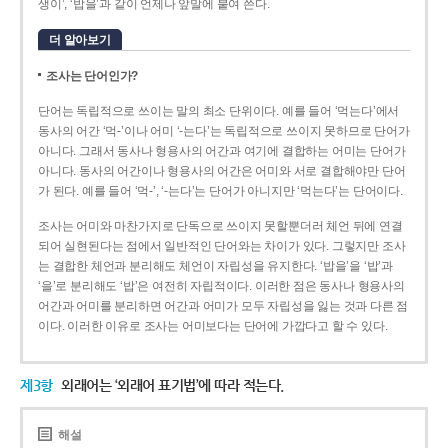
생이’, ‘밥을’과 같이 언제나 앞말에 붙여 쓴다.
더 알아보기
조사는 단어인가?
단어는 독립적으로 쓰이는 말의 최소 단위이다. 예를 들어 ‘먹는다’에서
동사의 어간 ‘먹-­’이나 어미 ‘­-는다’는 독립적으로 쓰이지 못하므로 단어가
아니다. 그래서 동사나 형용사의 어간과 여기에 결합하는 어미는 단어가
아니다. 동사의 어간이나 형용사의 어간은 어미와 서로 결합해야만 단어
가 된다. 예를 들어 ‘먹-’, ‘-는다’는 단어가 아니지만 ‘먹는다’는 단어이다.
조사는 어미와 마찬가지로 단독으로 쓰이지 못할뿐더러 체언 뒤에 연결
되어 실현된다는 점에서 일반적인 단어와는 차이가 있다. 그렇지만 조사
는 결합한 체언과 분리해도 체언이 자립성을 유지한다. ‘밥을’을 ‘밥’과
‘을’로 분리해도 ‘밥’은 여전히 자립적이다. 이러한 점은 동사나 형용사의
어간과 어미를 분리하면 어간과 어미가 모두 자립성을 잃는 것과 다른 점
이다. 이러한 이유로 조사는 어미보다는 단어에 가깝다고 할 수 있다.
제3항
외래어는 ‘외래어 표기법’에 따라 적는다.
해설