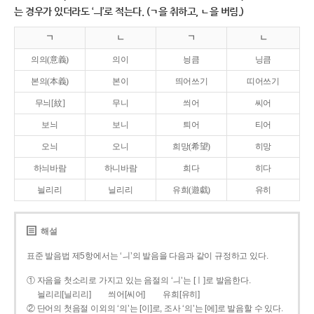
는 경우가 있더라도 ‘ㅢ’로 적는다. (ㄱ을 취하고, ㄴ을 버림.)
ㄱ
ㄴ
ㄱ
ㄴ
의의(意義)
의이
닁큼
닝큼
본의(本義)
본이
띄어쓰기
띠어쓰기
무늬[紋]
무니
씌어
씨어
보늬
보니
틔어
티어
오늬
오니
희망(希望)
히망
하늬바람
하니바람
희다
히다
늴리리
닐리리
유희(遊戱)
유히
해설
표준 발음법 제5항에서는 ‘ㅢ’의 발음을 다음과 같이 규정하고 있다.
① 자음을 첫소리로 가지고 있는 음절의 ‘ㅢ’는 [ㅣ]로 발음한다.
늴리리[닐리리]
씌어[씨어]
유희[유히]
② 단어의 첫음절 이외의 ‘의’는 [이]로, 조사 ‘의’는 [에]로 발음할 수 있다.