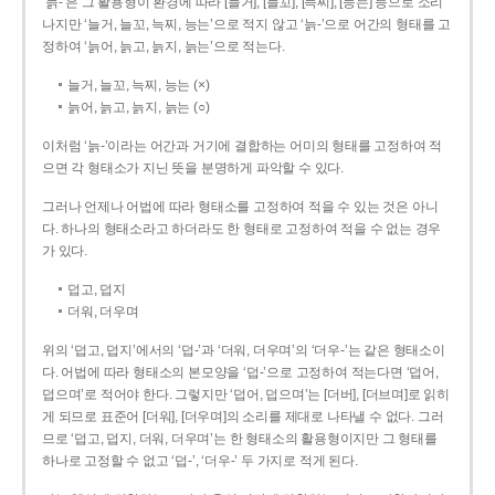
‘늙-’은 그 활용형이 환경에 따라 [늘거], [늘꼬], [늑찌], [능는] 등으로 소리
나지만 ‘늘거, 늘꼬, 늑찌, 능는’으로 적지 않고 ‘늙-’으로 어간의 형태를 고
정하여 ‘늙어, 늙고, 늙지, 늙는’으로 적는다.
늘거, 늘꼬, 늑찌, 능는 (×)
늙어, 늙고, 늙지, 늙는 (○)
이처럼 ‘늙-­’이라는 어간과 거기에 결합하는 어미의 형태를 고정하여 적
으면 각 형태소가 지닌 뜻을 분명하게 파악할 수 있다.
그러나 언제나 어법에 따라 형태소를 고정하여 적을 수 있는 것은 아니
다. 하나의 형태소라고 하더라도 한 형태로 고정하여 적을 수 없는 경우
가 있다.
덥고, 덥지
더워, 더우며
위의 ‘덥고, 덥지’에서의 ‘덥-­’과 ‘더워, 더우며’의 ‘더우-­’는 같은 형태소이
다. 어법에 따라 형태소의 본모양을 ‘덥-­’으로 고정하여 적는다면 ‘덥어,
덥으며’로 적어야 한다. 그렇지만 ‘덥어, 덥으며’는 [더버], [더브며]로 읽히
게 되므로 표준어 [더워], [더우며]의 소리를 제대로 나타낼 수 없다. 그러
므로 ‘덥고, 덥지, 더워, 더우며’는 한 형태소의 활용형이지만 그 형태를
하나로 고정할 수 없고 ‘덥-’, ‘더우-’ 두 가지로 적게 된다.