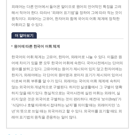
외래어는 다른 언어에서 들어온 말이므로 원어의 언어적인 특징을 고려
해서 적어야 한다. 따라서 ‘외래어 표기법’을 정하여 그에 따라 적는 것이
원칙이다. 외래어는 고유어, 한자어와 함께 국어의 어휘 체계에 정착한
어휘라고 할 수 있다.
더 알아보기
원어에 따른 한국어 어휘 체계
한국어의 어휘 체계는 고유어, 한자어, 외래어로 나눌 수 있다. 이들은 원
어에 차이가 있을 뿐 모두 한국어 어휘에 속한다. 국어사전에서는 단어의
원어를 밝히고 있다. 고유어에는 원어가 제시되어 있지 않고 한자어에는
한자가, 외래어에는 각 단어의 원어명과 로마자 표기가 제시되어 있어서
이로써 어휘 부류를 알 수가 있다. 외래어는 국어의 어휘 체계에 속하지
않는 외국어와 개념적으로 구별된다. 하지만 실생활에서 그 구별이 명확
하지 않을 때가 있다. 현실적으로는 국어사전에 실린 어휘는 외래어, 실
리지 않은 것은 외국어로 구별하는 것이 편리하다. 예컨대 ‘보이(boy)’가
‘식당이나 호텔 따위에서 접대하는 남자’를 의미할 때는 외래어지만 ‘소
년’의 뜻으로 쓰일 때는 외국어라고 할 수 있다. 외국어를 표기할 때도 외
래어 표기법의 원칙을 준용하는 일이 많다.