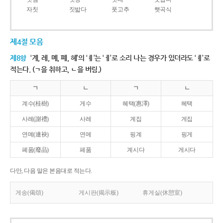
자칫
짓밟다
풋고추
햇곡식
제4절 모음
제8항
‘계, 례, 몌, 폐, 혜’의 ‘ㅖ’는 ‘ㅔ’로 소리 나는 경우가 있더라도 ‘ㅖ’로
적는다. (ㄱ을 취하고, ㄴ을 버림.)
ㄱ
ㄴ
ㄱ
ㄴ
계수(桂樹)
게수
혜택(惠澤)
헤택
사례(謝禮)
사레
계집
게집
연몌(連袂)
연메
핑계
핑게
폐품(廢品)
페품
계시다
게시다
다만, 다음 말은 본음대로 적는다.
게송(偈頌)
게시판(揭示板)
휴게실(休憩室)