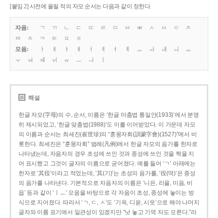
[붙임 2] 사전에 올릴 적의 자모 순서는 다음과 같이 정한다.
자음:
ㄱ
ㄲ
ㄴ
ㄷ
ㄸ
ㄹ
ㅁ
ㅂ
ㅃ
ㅅ
ㅆ
ㅇ
ㅈ
ㅉ
ㅊ
ㅋ
ㅌ
ㅍ
ㅎ
모음:
ㅏ
ㅐ
ㅑ
ㅒ
ㅓ
ㅔ
ㅕ
ㅖ
ㅗ
ㅘ
ㅙ
ㅚ
ㅛ
ㅜ
ㅝ
ㅞ
ㅟ
ㅠ
ㅡ
ㅢ
ㅣ
해설
한글 자모(字母)의 수, 순서, 이름은 ‘한글 마춤법 통일안(1933)’에서 분명
히 제시되었고, ‘한글 맞춤법(1988)’도 이를 이어받았다. 이 가운데 자모
의 이름과 순서는 최세진(崔世珍)의 “훈몽자회(訓蒙字會)(1527)”에서 비
롯한다. 최세진은 “훈몽자회” 범례(凡例)에서 한글 자모의 음가를 한자로
나타냈는데, 자음자의 경우 초성에 쓰인 것과 종성에 쓰인 것을 짝을 지
어 표시했고 그것이 글자의 이름으로 굳어졌다. 예를 들어 ‘ㄱ’ 아래에는
한자로 ‘其役’이라고 적었는데, ‘其(기)’는 초성의 음가를, ‘役(역)’은 종성
의 음가를 나타낸다. 기본적으로 자음자의 이름은 ‘니은, 리을, 미음, 비
읍’ 등과 같이 ‘ㅣㅡ’ 모음을 바탕으로 각 자음이 초성, 종성에 놓이는 방
식으로 지어졌다. 따라서 ‘ㄱ, ㄷ, ㅅ’도 ‘기윽, 디읃, 시읏’으로 해야 나머지
글자와 이름 표기에서 일관성이 있겠지만 “낫 놓고 기역 자도 모른다.”라