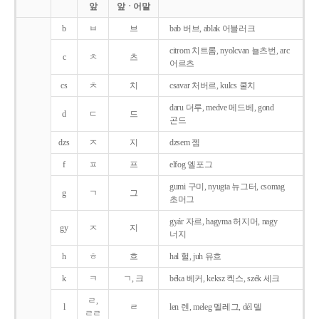
앞
앞ㆍ어말
b
ㅂ
브
bab 버브, ablak 어블러크
citrom 치트롬, nyolcvan 뇰츠번, arc
c
ㅊ
츠
어르츠
cs
ㅊ
치
csavar 처버르, kulcs 쿨치
daru 더루, medve 메드베, gond
d
ㄷ
드
곤드
dzs
ㅈ
지
dzsem 젬
f
ㅍ
프
elfog 엘포그
gumi 구미, nyugta 뉴그터, csomag
g
ㄱ
그
초머그
gyár 자르, hagyma 허지머, nagy
gy
ㅈ
지
너지
h
ㅎ
흐
hal 헐, juh 유흐
k
ㅋ
ㄱ, 크
béka 베커, keksz 켁스, szék 세크
ㄹ,
l
ㄹ
len 렌, meleg 멜레그, dél 델
ㄹㄹ