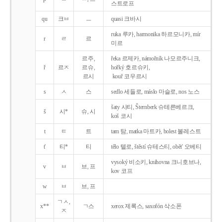
스트로프
qu
크ㅂ
ㅡ
quasi 크바시
ruka 루카, harmonika 하르모니카, mír
r
ㄹ
르
미르
르주,
řeka 르제카, námořník 나모르주니크,
ř
르ㅈ
르슈,
hořký 호르슈키,
르시
kouř 코우르시
s
ㅅ
스
sedlo 세들로, máslo 마슬로, nos 노스
šaty 샤티, Šternberk 슈테른베르크,
š
시*
슈, 시
koš 코시
t
ㅌ
트
tam 탐, matka 마트카, bolest 볼레스트
t'
티*
티
tělo 텔로, štěstí 슈테스티, obět' 오베티
vysoký 비소키, knihovna 크니호브나,
v
ㅂ
브, 프
kov 코프
w
ㅂ
브, 프
ㄱㅅ,
x**
ㄱ스
xerox 제록스, saxofón 삭소폰
ㅈ