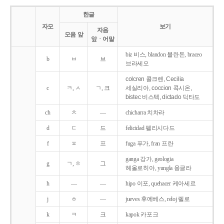
한글
자모
보기
자음
모음 앞
앞ㆍ어말
biz 비스, blandon 블란돈, braceo
b
ㅂ
브
브라세오
colcren 콜크렌, Cecilia
c
ㅋ, ㅅ
ㄱ, 크
세실리아, coccion 콕시온,
bistec 비스텍, dictado 딕타도
ch
ㅊ
―
chicharra 치차라
d
ㄷ
드
felicidad 펠리시다드
f
ㅍ
프
fuga 푸가, fran 프란
ganga 강가, geologia
g
ㄱ, ㅎ
그
헤올로히아, yungla 융글라
h
―
―
hipo 이포, quehacer 케아세르
j
ㅎ
―
jueves 후에베스, reloj 렐로
k
ㅋ
크
kapok 카포크