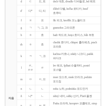
d
ㄷ
드, 트
dech 데흐, divadlo 디바들로, led 레트
d'ábel 댜벨, lod'ka 로티카, hrud'
d'
디*
디, 티
흐루티
f
ㅍ
프
fík 피크, knoflík 크노플리크
g
ㄱ
ㄱ, 그, 크
gramofon 그라모폰
h
ㅎ
흐
hadr 하드르, hmyz 흐미스, bůh 부흐
choditi 호디티, chlapec 흘라페츠, prach
ch
ㅎ
흐
프라흐
kachna 카흐나, nikdy 니크디, padák
k
ㅋ
ㄱ, 크
파다크
ㄹ,
lev 레프, šplhati 슈플하티, postel
l
ㄹ
ㄹㄹ
포스텔
most 모스트, mrak 므라크, podzim
m
ㅁ
ㅁ, 므
포드짐
n
ㄴ
ㄴ
noha 노하, podmínka 포드민카
ň
니*
ㄴ
němý 네미, sáňky 산키, Plzeň 플젠
자음
Praha 프라하, koroptev 코롭테프, strop
p
ㅍ
ㅂ, 프