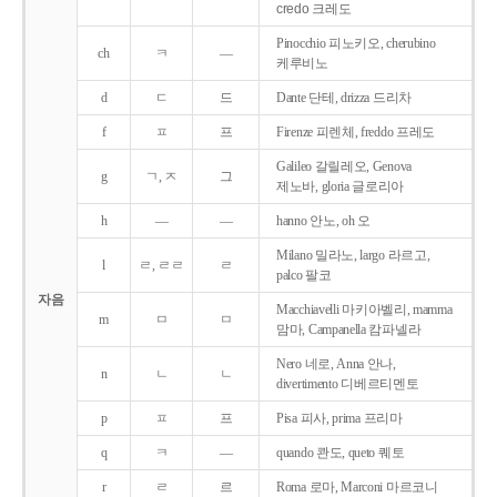
credo 크레도
Pinocchio 피노키오, cherubino
ch
ㅋ
―
케루비노
d
ㄷ
드
Dante 단테, drizza 드리차
f
ㅍ
프
Firenze 피렌체, freddo 프레도
Galileo 갈릴레오, Genova
g
ㄱ, ㅈ
그
제노바, gloria 글로리아
h
―
―
hanno 안노, oh 오
Milano 밀라노, largo 라르고,
l
ㄹ, ㄹㄹ
ㄹ
palco 팔코
자음
Macchiavelli 마키아벨리, mamma
m
ㅁ
ㅁ
맘마, Campanella 캄파넬라
Nero 네로, Anna 안나,
n
ㄴ
ㄴ
divertimento 디베르티멘토
p
ㅍ
프
Pisa 피사, prima 프리마
q
ㅋ
―
quando 콴도, queto 퀘토
r
ㄹ
르
Roma 로마, Marconi 마르코니