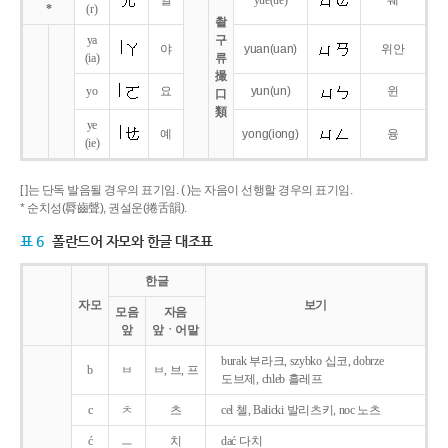
얼
yue
(ue)
웨
*
(r)
촬
ya
구
야
yuan
(uan)
위안
(ia)
류
撮
yo
요
yun
(un)
윈
口
類
ye
예
yong
(iong)
융
(ie)
[ ]는 단독 발음될 경우의 표기임. ( )는 자음이 선행할 경우의 표기임.
* 순치성(脣齒聲), 권설운(捲舌韻).
표 6
폴란드어 자모와 한글 대조표
한글
자모
보기
모음
자음
앞
앞ㆍ어말
burak 부라크, szybko 십코, dobrze
b
ㅂ
ㅂ, 브, 프
도브제, chleb 흘레프
c
ㅊ
츠
cel 첼, Balicki 발리츠키, noc 노츠
ć
ㅡ
치
dać 다치