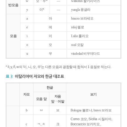
w
오ㆍ우*
―
walkirias 왈키리아스
반모음
y
이*
―
yungla 융글라
a
아
braceo 브라세오
e
에
reloj 렐로
모음
i
이
Lulio 룰리오
o
오
ocal 오칼
u
우
viudedad 비우데다드
* ll, y, ñ, w의 '이, 니, 오, 우'는 다른 모음과 결합할 때 합쳐서 1 음절로 적는다.
표 3
이탈리아어 자모와 한글 대조표
한글
자모
보기
자음
모음 앞
앞ㆍ어말
b
ㅂ
브
Bologna 볼로냐, bravo 브라보
Como 코모, Sicilia 시칠리아,
c
ㅋ, ㅊ
크
Boccaccio 보카치오,