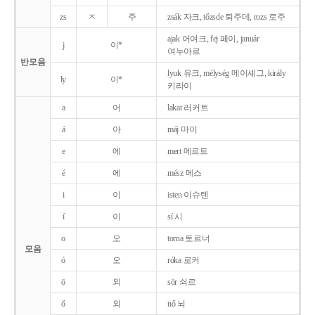
zs
ㅈ
주
zsák 자크, tőzsde 퇴주데, rozs 로주
ajak 어여크, fej 페이, január
j
이*
여누아르
반모음
lyuk 유크, mélység 메이셰그, király
ly
이*
키라이
a
어
lakat 러커트
á
아
máj 마이
e
에
mert 메르트
é
에
mész 메스
i
이
isten 이슈텐
í
이
sí 시
o
오
torna 토르너
모음
ó
오
róka 로커
ö
외
sör 쇠르
ő
외
nő 뇌