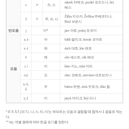
zámek 자메크, pozdní 포즈드니, bez
z
ㅈ
즈, 스
베스
Žižka 지슈카, Žvěřina 주베르지나,
ž
ㅈ
주, 슈, 시
Brož 브로시
반모음
j
이*
jaro 야로, pokoj 포코이
a, á
아
balík 발리크, komár 코마르
e, é
에
dech 데흐, léto 레토
ě
예
sěst 셰스트, věk 베크
i, í
이
kino 키노, míra 미라
모음
o,ó
오
obec 오베츠, nervózni 네르보즈니
u, ú,
우
buben 부벤, úrok 우로크, dům 둠
ů
y, ý
이
jazyk
야지크, líný 리니
* d', ň, š, t', j의 '디, 니, 시, 티, 이'는 뒤따르는 모음과 결합할 때 합쳐서 1 음절로 적는
다.
** x는 개별 용례에 따라 한글 표기를 정한다.