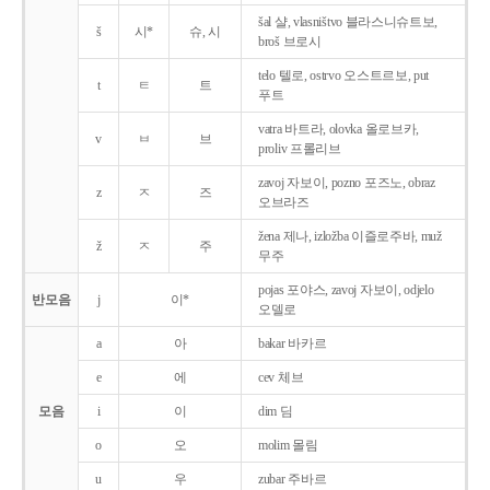
šal 샬, vlasništvo 블라스니슈트보,
š
시*
슈, 시
broš 브로시
telo 텔로, ostrvo 오스트르보, put
t
ㅌ
트
푸트
vatra 바트라, olovka 올로브카,
v
ㅂ
브
proliv 프롤리브
zavoj 자보이, pozno 포즈노, obraz
z
ㅈ
즈
오브라즈
žena 제나, izložba 이즐로주바, muž
ž
ㅈ
주
무주
pojas 포야스, zavoj 자보이, odjelo
반모음
j
이*
오델로
a
아
bakar 바카르
e
에
cev 체브
모음
i
이
dim 딤
o
오
molim 몰림
u
우
zubar 주바르