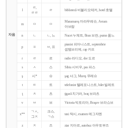
ㄹ,
l
ㄹ
bibliotecǎ 비블리오테커, hotel 호텔
ㄹㄹ
Maramureş 마라무레슈, Avram
m
ㅁ
ㅁ
아브람
자음
n
ㄴ
ㄴ, 느
Nucet 누체트, Bran 브란, pumn 품느
pianist 피아니스트, septembrie
p
ㅍ
ㅂ, 프
셉템브리에, cap 카프
r
ㄹ
르
radio 라디오, dor 도르
s
ㅅ
스
Sibiu 시비우, pas 파스
ş
시*
슈
şag 샤그, Mureş 무레슈
t
ㅌ
트
telefonist 텔레포니스트, bilet 빌레트
ţ
ㅊ
츠
ţigarǎ 치가러, braţ 브라츠
v
ㅂ
브
Victoria 빅토리아, Braşov 브라쇼브
ㄱㅅ,
크스,
x**
taxi 탁시, examen 에그자멘
그ㅈ
ㄱ스
z
ㅈ
즈
ziar 지아르, autobuz 아우토부즈