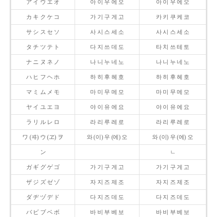
ア イ ウ エ オ
아 이 우 에 오
아 이 우 에 오
カ キ ク ケ コ
가 기 구 게 고
카 키 쿠 케 코
サ シ ス セ ソ
사 시 스 세 소
사 시 스 세 소
タ チ ツ テ ト
다 지 쓰 데 도
타 치 쓰 테 토
ナ ニ ヌ ネ ノ
나 니 누 네 노
나 니 누 네 노
ハ ヒ フ ヘ ホ
하 히 후 헤 호
하 히 후 헤 호
マ ミ ム メ モ
마 미 무 메 모
마 미 무 메 모
ヤ イ ユ エ ヨ
야 이 유 에 요
야 이 유 에 요
ラ リ ル レ ロ
라 리 루 레 로
라 리 루 레 로
ワ (ヰ) ウ (ヱ) ヲ
와 (이) 우 (에) 오
와 (이) 우 (에) 오
ン
ㄴ
ガ ギ グ ゲ ゴ
가 기 구 게 고
가 기 구 게 고
ザ ジ ズ ゼ ゾ
자 지 즈 제 조
자 지 즈 제 조
ダ ヂ ヅ デ ド
다 지 즈 데 도
다 지 즈 데 도
バ ビ ブ ベ ボ
바 비 부 베 보
바 비 부 베 보