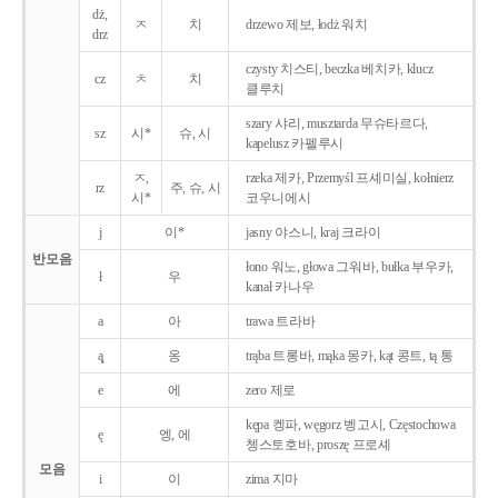
dż,
ㅈ
치
drzewo 제보, łodż 워치
drz
czysty 치스티, beczka 베치카, klucz
cz
ㅊ
치
클루치
szary 샤리, musztarda 무슈타르다,
sz
시*
슈, 시
kapelusz 카펠루시
ㅈ,
rzeka 제카, Przemyśl 프셰미실, kołnierz
rz
주, 슈, 시
시*
코우니에시
j
이*
jasny 야스니, kraj 크라이
반모음
łono 워노, głowa 그워바, bułka 부우카,
ł
우
kanał 카나우
a
아
trawa 트라바
ą̨
옹
trąba 트롱바, mąka 몽카, kąt 콩트, tą 통
e
에
zero 제로
kępa 켕파, węgorz 벵고시, Częstochowa
ę
엥, 에
쳉스토호바, proszę 프로셰
모음
i
이
zima 지마