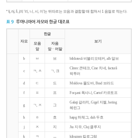
* lj, nj, š, j의 '리, 니, 시, 이'는 뒤따르는 모음과 결합할 때 합쳐서 1 음절로 적는다.
표 9
루마니아어 자모와 한글 대조표
한글
자모
보기
모음
자음
앞
앞ㆍ어말
b
ㅂ
브
bibliotecǎ 비블리오테커, alb 알브
Cîntec 큰테크, Cine 치네, facturǎ
c
ㅋ, ㅊ
ㄱ, 크
팍투러
d
ㄷ
드
Moldova 몰도바, Brad 브라드
f
ㅍ
프
Focşani 폭샤니, Cartof 카르토프
Galaţi 갈라치, Gigel 지젤, hering
g
ㄱ, ㅈ
그
헤린그
h
ㅎ
흐
haţeg 하체그, duh 두흐
j
ㅈ
지
Jiu 지우, Cluj 클루지
k
ㅋ
ㅡ
kilogram 킬로그람