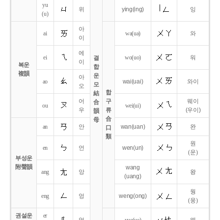
yu
위
ying
(ing)
잉
(u)
아
ai
wa
(ua)
와
이
에
ei
wo
(uo)
워
결
이
복운
합
複韻
운
아
ao
wai
(uai)
와이
모
오
합
結
어
구
웨이
合
ou
wei
(ui)
우
류
(우이)
韻
合
母
an
안
wan
(uan)
완
口
類
원
en
언
wen
(un)
(운)
부성운
附聲韻
wang
ang
앙
왕
(uang)
웡
eng
엉
weng
(ong)
(웅)
권설운
er