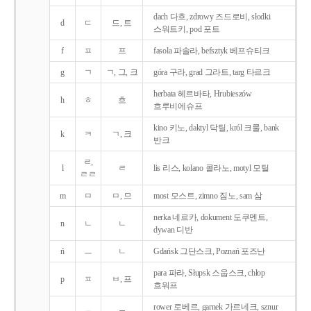
dach 다흐, zdrowy 즈드로비, słodki
d
ㄷ
드, 트
스워트키, pod 포트
f
ㅍ
프
fasola 파솔라, befsztyk 베프슈티크
g
ㄱ
ㄱ, 그, 크
góra 구라, grad 그라트, targ 타르크
herbata 헤르바타, Hrubieszów
h
ㅎ
흐
흐루비에슈프
kino 키노, daktyl 닥틸, król 크룰, bank
k
ㅋ
ㄱ, 크
반크
ㄹ,
l
ㄹ
lis 리스, kolano 콜라노, motyl 모틸
ㄹㄹ
m
ㅁ
ㅁ, 므
most 모스트, zimno 짐노, sam 삼
nerka 네르카, dokument 도쿠멘트,
n
ㄴ
ㄴ
dywan 디반
ń
ㅡ
ㄴ
Gdańsk 그단스크, Poznań 포즈난
para 파라, Słupsk 스웁스크, chłop
p
ㅍ
ㅂ, 프
흐워프
rower 로베르, garnek 가르네크, sznur