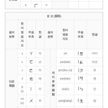
h
ㅎ
운 모 (韻母)
한
어
한어
음의
병
주음
한
음의
주음
병음
한글
분류
음
부호
글
분류
부호
자모
자
모
a
아
yai
야이
o
오
yao
(iao)
야오
e
어
you
(iou,
iu)
유
제
치
ê
에
yan
(ian)
옌
단운
류
單韻
齊
yi
이
yin(in)
인
齒
(i)
類
wu
우
yang
(iang)
양
(u)