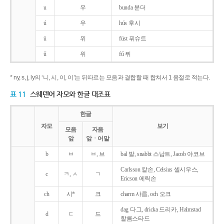
u
우
bunda 분더
ú
우
hús 후시
ü
위
füst 퓌슈트
ű
위
fű 퓌
* ny, s, j, ly의 ‘니, 시, 이, 이’는 뒤따르는 모음과 결합할 때 합쳐서 1 음절로 적는다.
표 11
스웨덴어 자모와 한글 대조표
한글
자모
보기
모음
자음
앞
앞ㆍ어말
b
ㅂ
ㅂ, 브
bal 발, snabbt 스납트, Jacob 야코브
Carlsson 칼손, Celsius 셀시우스,
c
ㅋ, ㅅ
ㄱ
Ericson 에릭손
ch
시*
크
charm 샤름, och 오크
dag 다그, dricka 드리카, Halmstad
d
ㄷ
드
할름스타드