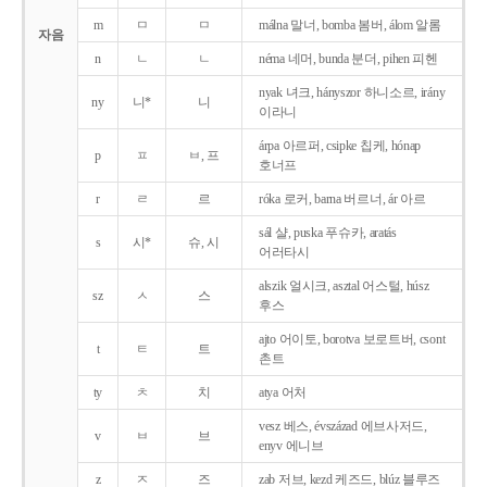
m
ㅁ
ㅁ
málna 말너, bomba 봄버, álom 알롬
자음
n
ㄴ
ㄴ
néma 네머, bunda 분더, pihen 피헨
nyak 녀크, hányszor 하니소르, irány
ny
니*
니
이라니
árpa 아르퍼, csipke 칩케, hónap
p
ㅍ
ㅂ, 프
호너프
r
ㄹ
르
róka 로커, barna 버르너, ár 아르
sál 샬, puska 푸슈카, aratás
s
시*
슈, 시
어러타시
alszik 얼시크, asztal 어스털, húsz
sz
ㅅ
스
후스
ajto 어이토, borotva 보로트버, csont
t
ㅌ
트
촌트
ty
ㅊ
치
atya 어처
vesz 베스, évszázad 에브사저드,
v
ㅂ
브
enyv 에니브
z
ㅈ
즈
zab 저브, kezd 케즈드, blúz 블루즈