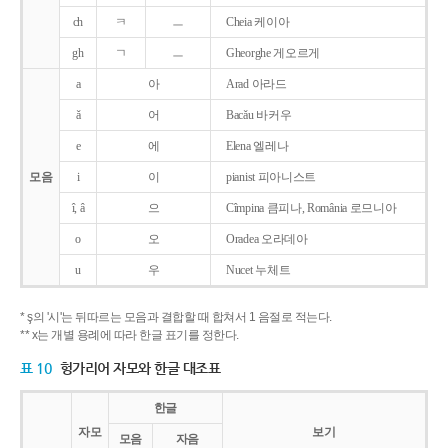
ch
ㅋ
ㅡ
Cheia 케이아
gh
ㄱ
ㅡ
Gheorghe 게오르게
a
아
Arad 아라드
ǎ
어
Bacǎu 바커우
e
에
Elena 엘레나
모음
i
이
pianist 피아니스트
î, â
으
Cîmpina 큼피나, România 로므니아
o
오
Oradea 오라데아
u
우
Nucet 누체트
* ş의 '시'는 뒤따르는 모음과 결합할 때 합쳐서 1 음절로 적는다.
** x는 개별 용례에 따라 한글 표기를 정한다.
표 10
헝가리어 자모와 한글 대조표
한글
자모
보기
모음
자음