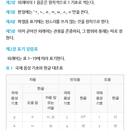
제2항
외래어의 1 음운은 원칙적으로 1 기호로 적는다.
제3항
받침에는 ‘ㄱ, ㄴ, ㄹ, ㅁ, ㅂ, ㅅ, ㅇ’만을 쓴다.
제4항
파열음 표기에는 된소리를 쓰지 않는 것을 원칙으로 한다.
제5항
이미 굳어진 외래어는 관용을 존중하되, 그 범위와 용례는 따로 정
한다.
제2장 표기 일람표
외래어는 표 1~19에 따라 표기한다.
표 1
국제 음성 기호와 한글 대조표
자음
반모음
모음
한글
국제
국제
국제
자음 앞
음성
음성
한글
음성
한글
모음 앞
또는
기호
기호
기호
어말
p
ㅍ
ㅂ, 프
j
이*
i
이
b
ㅂ
브
ɥ
위
y
위