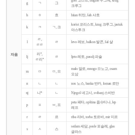
gost 고스트, dugme 두그메, krug
g
ㄱ
그
크루그
h
ㅎ
흐
hitan 히탄, šah 샤흐
korist 코리스트, krug 크루그, jastuk
k
ㅋ
ㄱ, 크
야스투크
ㄹ,
l
ㄹ
levo 레보, balkon 발콘, šal 샬
ㄹㄹ
리*,
자음
lj
ㄹ
ljeto 레토, pasulj 파술
ㄹ리*
malo 말로, mnogo 므노고, osam
m
ㅁ
ㅁ, 므
오삼
n
ㄴ
ㄴ
nos 노스, banka 반카, loman 로만
nj
니*
ㄴ
Njegoš 녜고시, svibanj 스비반
peta 페타, opština 옵슈티나, lep
p
ㅍ
ㅂ, 프
레프
r
ㄹ
르
riba 리바, torba 토르바, mir 미르
sedam 세담, posle 포슬레, glas
s
ㅅ
스
글라스