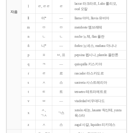
lacrar 라크라르, Lulio 룰리오,
l
ㄹ, ㄹㄹ
ㄹ
ocal 오칼
자음
ll
이*
―
llama 야마, lluvia 유비아
m
ㅁ
ㅁ
membrete 멤브레테
n
ㄴ
ㄴ
noche 노체, flan 플란
ñ
니*
―
ñoñez 뇨녜스, mañana 마냐나
p
ㅍ
ㅂ, 프
pepsina 펩시나, plantón 플란톤
q
ㅋ
―
quisquilla 키스키야
r
ㄹ
르
rascador 라스카도르
s
ㅅ
스
sastreria 사스트레리아
t
ㅌ
트
tetraetro 테트라에트로
v
ㅂ
―
viudedad 비우데다드
ㅅ,
xenón 세논, laxante 락산테, yuxta
x
ㄱ스
ㄱㅅ
육스타
z
ㅅ
스
zagal 사갈, liquidez 리키데스