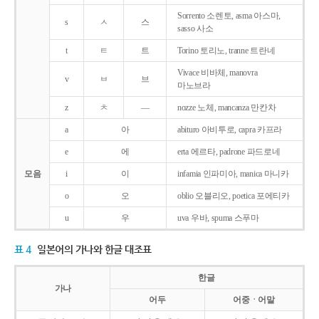
Sorrento 소렌토, asma 아스마,
s
ㅅ
스
sasso 사소
t
ㅌ
트
Torino 토리노, tranne 트란네
Vivace 비바체, manovra
v
ㅂ
브
마노브라
z
ㅊ
―
nozze 노체, mancanza 만칸차
a
아
abituro 아비투로, capra 카프라
e
에
erta 에르타, padrone 파드로네
모음
i
이
infamia 인파미아, manica 마니카
o
오
oblio 오블리오, poetica 포에티카
u
우
uva 우바, spuma 스푸마
표 4
일본어의 가나와 한글 대조표
한글
가나
어두
어중ㆍ어말