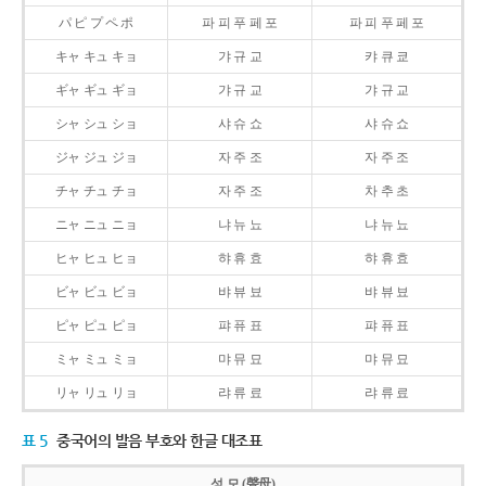
パ ピ プ ペ ポ
파 피 푸 페 포
파 피 푸 페 포
キャ キュ キョ
갸 규 교
캬 큐 쿄
ギャ ギュ ギョ
갸 규 교
갸 규 교
シャ シュ ショ
샤 슈 쇼
샤 슈 쇼
ジャ ジュ ジョ
자 주 조
자 주 조
チャ チュ チョ
자 주 조
차 추 초
ニャ ニュ ニョ
냐 뉴 뇨
냐 뉴 뇨
ヒャ ヒュ ヒョ
햐 휴 효
햐 휴 효
ビャ ビュ ビョ
뱌 뷰 뵤
뱌 뷰 뵤
ピャ ピュ ピョ
퍄 퓨 표
퍄 퓨 표
ミャ ミュ ミョ
먀 뮤 묘
먀 뮤 묘
リャ リュ リョ
랴 류 료
랴 류 료
표 5
중국어의 발음 부호와 한글 대조표
성 모 (聲母)