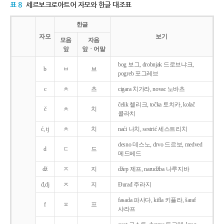
표 8
세르보크로아트어 자모와 한글 대조표
한글
자모
보기
모음
자음
앞
앞ㆍ어말
bog 보그, drobnjak 드로브냐크,
b
ㅂ
브
pogreb 포그레브
c
ㅊ
츠
cigara 치가라, novac 노바츠
čelik 첼리크, točka 토치카, kolač
č
ㅊ
치
콜라치
ć, tj
ㅊ
치
naći 나치, sestrić 세스트리치
desno 데스노, drvo 드르보, medved
d
ㄷ
드
메드베드
dž
ㅈ
지
džep 제프, narudžba 나루지바
đ,dj
ㅈ
지
Ðurađ 주라지
fasada 파사다, kifla 키플라, šaraf
f
ㅍ
프
샤라프