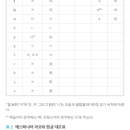
ʧ
ㅊ
치
u
우
ʤ
ㅈ
지
ə**
어
m
ㅁ
ㅁ
ɚ
어
n
ㄴ
ㄴ
ɲ
니*
뉴
ŋ
ㅇ
ㅇ
l
ㄹ, ㄹㄹ
ㄹ
r
ㄹ
르
h
ㅎ
흐
ç
ㅎ
히
x
ㅎ
흐
* [j], [w]의 '이'와 '오, 우', 그리고 [ɲ]의 '니'는 모음과 결합할 때 제3장 표기 세칙에 따른
다.
** 독일어의 경우에는 '에', 프랑스어의 경우에는 '으'로 적는다.
표 2
에스파냐어 자모와 한글 대조표