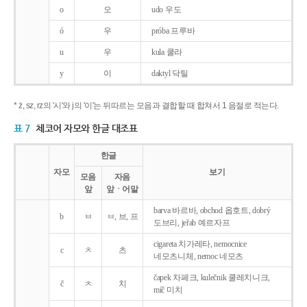
o
오
udo 우도
ó
우
próba 프루바
u
우
kula 쿨라
y
이
daktyl 닥틸
* ż, sz, rz의 '시'와 j의 '이'는 뒤따르는 모음과 결합할 때 합쳐서 1 음절로 적는다.
표 7
체코어 자모와 한글 대조표
한글
자모
보기
모음
자음
앞
앞ㆍ어말
barva 바르바, obchod 옵호트, dobrý
b
ㅂ
ㅂ, 브, 프
도브리, jeřab 예르자프
cigareta 치가레타, nemocnice
c
ㅊ
츠
네모츠니체, nemoc 네모츠
čapek 차페크, kulečnik 쿨레치니크,
č
ㅊ
치
míč 미치