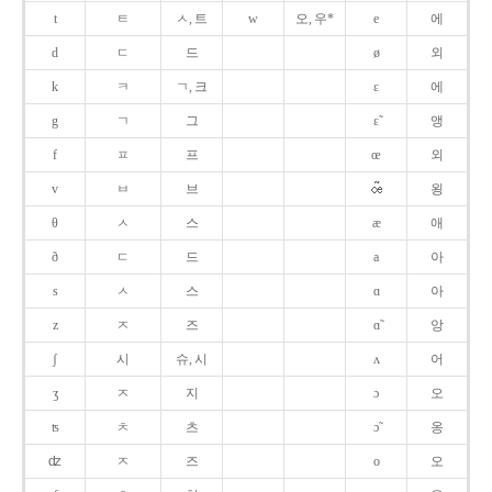
t
ㅌ
ㅅ, 트
w
오, 우*
e
에
d
ㄷ
드
ø
외
k
ㅋ
ㄱ, 크
ɛ
에
g
ㄱ
그
ɛ̃
앵
f
ㅍ
프
œ
외
v
ㅂ
브
욍
θ
ㅅ
스
æ
애
ð
ㄷ
드
a
아
s
ㅅ
스
ɑ
아
z
ㅈ
즈
ɑ̃
앙
ʃ
시
슈, 시
ʌ
어
ʒ
ㅈ
지
ɔ
오
ʦ
ㅊ
츠
ɔ̃
옹
ʣ
ㅈ
즈
o
오