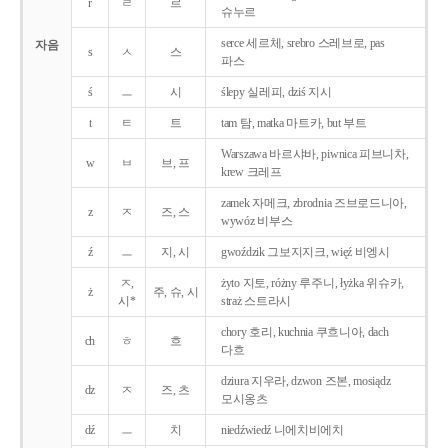
r
ㄹ
르
슈누르
serce 세르체, srebro 스레브로, pas
자음
s
ㅅ
스
파스
ś
ㅡ
시
ślepy 실레피, dziś 지시
t
ㅌ
트
tam 탐, matka 마트카, but 부트
Warszawa 바르샤바, piwnica 피브니차,
w
ㅂ
브, 프
krew 크레프
zamek 자메크, zbrodnia 즈브로드니아,
z
ㅈ
즈, 스
wywóz 비부스
ź
ㅡ
지, 시
gwoździk 그보지지크, więź 비엥시
ㅈ,
żyto 지토, różny 루주니, łyżka 위슈카,
ż
주, 슈, 시
시*
straż 스트라시
chory 호리, kuchnia 쿠흐니아, dach
ch
ㅎ
흐
다흐
dziura 지우라, dzwon 즈본, mosiądz
dz
ㅈ
즈, 츠
모시옹츠
dź
ㅡ
치
niedźwiedź 니에치비에치