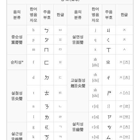
한어
한어
음의
주음
음의
주음
병음
한글
병음
한글
분류
부호
분류
부호
자모
자모
b
ㅂ
j
ㅈ
중순성
설면성
p
ㅍ
q
ㅊ
重脣聲
舌面聲
m
ㅁ
x
ㅅ
zh
순치성*
f
ㅍ
ㅈ [즈]
[zhi]
ch
d
ㄷ
ㅊ [츠]
교설첨성
[chi]
翹舌尖聲
sh
t
ㅌ
ㅅ [스]
설첨성
[shi]
舌尖聲
ㄖ
n
ㄴ
r [ri]
ㄹ [르]
l
ㄹ
z [zi]
ㅉ [쯔]
설치성
g
ㄱ
c [ci]
ㅊ [츠]
舌齒聲
설근성
k
ㅋ
s [si]
ㅆ [쓰]
舌根聲