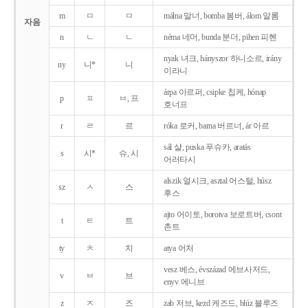
m
ㅁ
ㅁ
málna 말너, bomba 봄버, álom 알롬
자음
n
ㄴ
ㄴ
néma 네머, bunda 분더, pihen 피헨
nyak 녀크, hányszor 하니소르, irány
ny
니*
니
이라니
árpa 아르퍼, csipke 칩케, hónap
p
ㅍ
ㅂ, 프
호너프
r
ㄹ
르
róka 로커, barna 버르너, ár 아르
sál 샬, puska 푸슈카, aratás
s
시*
슈, 시
어러타시
alszik 얼시크, asztal 어스털, húsz
sz
ㅅ
스
후스
ajto 어이토, borotva 보로트버, csont
t
ㅌ
트
촌트
ty
ㅊ
치
atya 어처
vesz 베스, évszázad 에브사저드,
v
ㅂ
브
enyv 에니브
z
ㅈ
즈
zab 저브, kezd 케즈드, blúz 블루즈