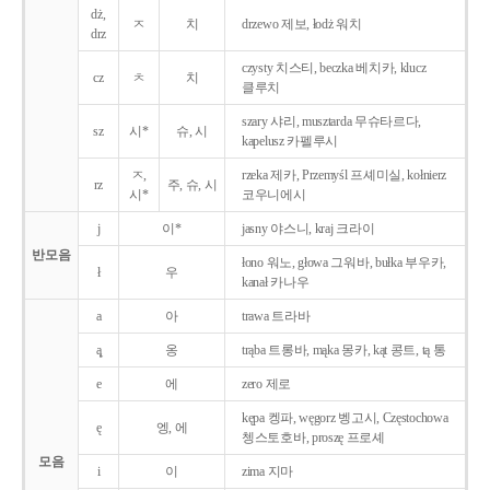
dż,
ㅈ
치
drzewo 제보, łodż 워치
drz
czysty 치스티, beczka 베치카, klucz
cz
ㅊ
치
클루치
szary 샤리, musztarda 무슈타르다,
sz
시*
슈, 시
kapelusz 카펠루시
ㅈ,
rzeka 제카, Przemyśl 프셰미실, kołnierz
rz
주, 슈, 시
시*
코우니에시
j
이*
jasny 야스니, kraj 크라이
반모음
łono 워노, głowa 그워바, bułka 부우카,
ł
우
kanał 카나우
a
아
trawa 트라바
ą̨
옹
trąba 트롱바, mąka 몽카, kąt 콩트, tą 통
e
에
zero 제로
kępa 켕파, węgorz 벵고시, Częstochowa
ę
엥, 에
쳉스토호바, proszę 프로셰
모음
i
이
zima 지마