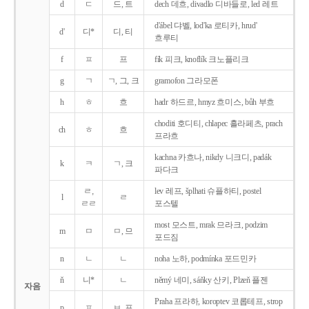
d
ㄷ
드, 트
dech 데흐, divadlo 디바들로, led 레트
d'ábel 댜벨, lod'ka 로티카, hrud'
d'
디*
디, 티
흐루티
f
ㅍ
프
fík 피크, knoflík 크노플리크
g
ㄱ
ㄱ, 그, 크
gramofon 그라모폰
h
ㅎ
흐
hadr 하드르, hmyz 흐미스, bůh 부흐
choditi 호디티, chlapec 흘라페츠, prach
ch
ㅎ
흐
프라흐
kachna 카흐나, nikdy 니크디, padák
k
ㅋ
ㄱ, 크
파다크
ㄹ,
lev 레프, šplhati 슈플하티, postel
l
ㄹ
ㄹㄹ
포스텔
most 모스트, mrak 므라크, podzim
m
ㅁ
ㅁ, 므
포드짐
n
ㄴ
ㄴ
noha 노하, podmínka 포드민카
ň
니*
ㄴ
němý 네미, sáňky 산키, Plzeň 플젠
자음
Praha 프라하, koroptev 코롭테프, strop
p
ㅍ
ㅂ, 프