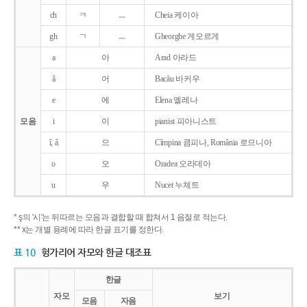
ch
ㅋ
ㅡ
Cheia 케이아
gh
ㄱ
ㅡ
Gheorghe 게오르게
a
아
Arad 아라드
ǎ
어
Bacǎu 바커우
e
에
Elena 엘레나
모음
i
이
pianist 피아니스트
î, â
으
Cîmpina 큼피나, România 로므니아
o
오
Oradea 오라데아
u
우
Nucet 누체트
* ş의 '시'는 뒤따르는 모음과 결합할 때 합쳐서 1 음절로 적는다.
** x는 개별 용례에 따라 한글 표기를 정한다.
표 10
헝가리어 자모와 한글 대조표
한글
자모
보기
모음
자음