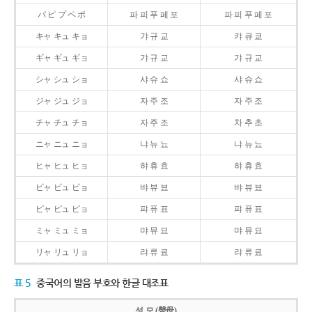
パ ピ プ ペ ポ
파 피 푸 페 포
파 피 푸 페 포
キャ キュ キョ
갸 규 교
캬 큐 쿄
ギャ ギュ ギョ
갸 규 교
갸 규 교
シャ シュ ショ
샤 슈 쇼
샤 슈 쇼
ジャ ジュ ジョ
자 주 조
자 주 조
チャ チュ チョ
자 주 조
차 추 초
ニャ ニュ ニョ
냐 뉴 뇨
냐 뉴 뇨
ヒャ ヒュ ヒョ
햐 휴 효
햐 휴 효
ビャ ビュ ビョ
뱌 뷰 뵤
뱌 뷰 뵤
ピャ ピュ ピョ
퍄 퓨 표
퍄 퓨 표
ミャ ミュ ミョ
먀 뮤 묘
먀 뮤 묘
リャ リュ リョ
랴 류 료
랴 류 료
표 5
중국어의 발음 부호와 한글 대조표
성 모 (聲母)