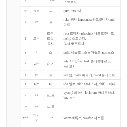
스트로프
qu
크ㅂ
ㅡ
quasi 크바시
ruka 루카, harmonika 하르모니카, mír
r
ㄹ
르
미르
르주,
řeka 르제카, námořník 나모르주니크,
ř
르ㅈ
르슈,
hořký 호르슈키,
르시
kouř 코우르시
s
ㅅ
스
sedlo 세들로, máslo 마슬로, nos 노스
šaty 샤티, Šternberk 슈테른베르크,
š
시*
슈, 시
koš 코시
t
ㅌ
트
tam 탐, matka 마트카, bolest 볼레스트
t'
티*
티
tělo 텔로, štěstí 슈테스티, obět' 오베티
vysoký 비소키, knihovna 크니호브나,
v
ㅂ
브, 프
kov 코프
w
ㅂ
브, 프
ㄱㅅ,
x**
ㄱ스
xerox 제록스, saxofón 삭소폰
ㅈ