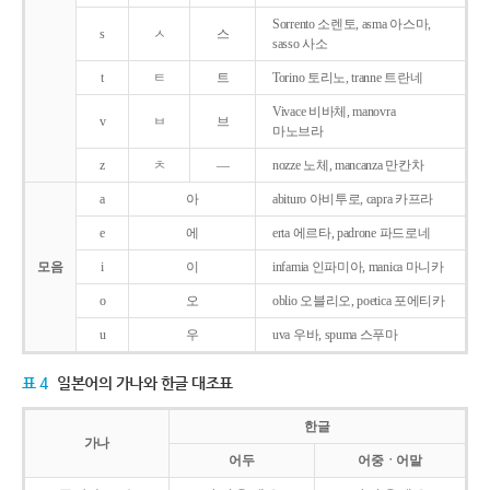
Sorrento 소렌토, asma 아스마,
s
ㅅ
스
sasso 사소
t
ㅌ
트
Torino 토리노, tranne 트란네
Vivace 비바체, manovra
v
ㅂ
브
마노브라
z
ㅊ
―
nozze 노체, mancanza 만칸차
a
아
abituro 아비투로, capra 카프라
e
에
erta 에르타, padrone 파드로네
모음
i
이
infamia 인파미아, manica 마니카
o
오
oblio 오블리오, poetica 포에티카
u
우
uva 우바, spuma 스푸마
표 4
일본어의 가나와 한글 대조표
한글
가나
어두
어중ㆍ어말