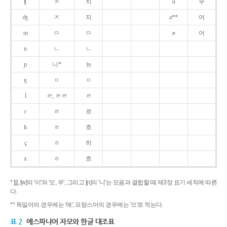
ʧ
ㅊ
치
u
우
ʤ
ㅈ
지
ə**
어
m
ㅁ
ㅁ
ɚ
어
n
ㄴ
ㄴ
ɲ
니*
뉴
ŋ
ㅇ
ㅇ
l
ㄹ, ㄹㄹ
ㄹ
r
ㄹ
르
h
ㅎ
흐
ç
ㅎ
히
x
ㅎ
흐
* [j], [w]의 '이'와 '오, 우', 그리고 [ɲ]의 '니'는 모음과 결합할 때 제3장 표기 세칙에 따른
다.
** 독일어의 경우에는 '에', 프랑스어의 경우에는 '으'로 적는다.
표 2
에스파냐어 자모와 한글 대조표