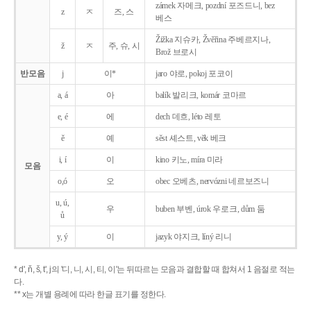
zámek 자메크, pozdní 포즈드니, bez
z
ㅈ
즈, 스
베스
Žižka 지슈카, Žvěřina 주베르지나,
ž
ㅈ
주, 슈, 시
Brož 브로시
반모음
j
이*
jaro 야로, pokoj 포코이
a, á
아
balík 발리크, komár 코마르
e, é
에
dech 데흐, léto 레토
ě
예
sěst 셰스트, věk 베크
i, í
이
kino 키노, míra 미라
모음
o,ó
오
obec 오베츠, nervózni 네르보즈니
u, ú,
우
buben 부벤, úrok 우로크, dům 둠
ů
y, ý
이
jazyk
야지크, líný 리니
* d', ň, š, t', j의 '디, 니, 시, 티, 이'는 뒤따르는 모음과 결합할 때 합쳐서 1 음절로 적는
다.
** x는 개별 용례에 따라 한글 표기를 정한다.