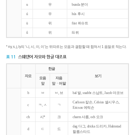
u
우
bunda 분더
ú
우
hús 후시
ü
위
füst 퓌슈트
ű
위
fű 퓌
* ny, s, j, ly의 ‘니, 시, 이, 이’는 뒤따르는 모음과 결합할 때 합쳐서 1 음절로 적는다.
표 11
스웨덴어 자모와 한글 대조표
한글
자모
보기
모음
자음
앞
앞ㆍ어말
b
ㅂ
ㅂ, 브
bal 발, snabbt 스납트, Jacob 야코브
Carlsson 칼손, Celsius 셀시우스,
c
ㅋ, ㅅ
ㄱ
Ericson 에릭손
ch
시*
크
charm 샤름, och 오크
dag 다그, dricka 드리카, Halmstad
d
ㄷ
드
할름스타드