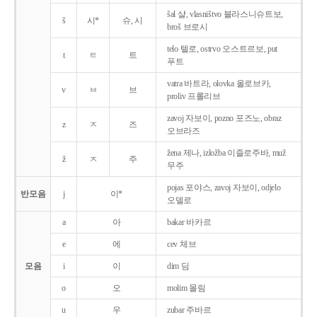
šal 샬, vlasništvo 블라스니슈트보,
š
시*
슈, 시
broš 브로시
telo 텔로, ostrvo 오스트르보, put
t
ㅌ
트
푸트
vatra 바트라, olovka 올로브카,
v
ㅂ
브
proliv 프롤리브
zavoj 자보이, pozno 포즈노, obraz
z
ㅈ
즈
오브라즈
žena 제나, izložba 이즐로주바, muž
ž
ㅈ
주
무주
pojas 포야스, zavoj 자보이, odjelo
반모음
j
이*
오델로
a
아
bakar 바카르
e
에
cev 체브
모음
i
이
dim 딤
o
오
molim 몰림
u
우
zubar 주바르