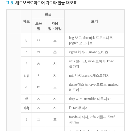
표 8
세르보크로아트어 자모와 한글 대조표
한글
자모
보기
모음
자음
앞
앞ㆍ어말
bog 보그, drobnjak 드로브냐크,
b
ㅂ
브
pogreb 포그레브
c
ㅊ
츠
cigara 치가라, novac 노바츠
čelik 첼리크, točka 토치카, kolač
č
ㅊ
치
콜라치
ć, tj
ㅊ
치
naći 나치, sestrić 세스트리치
desno 데스노, drvo 드르보, medved
d
ㄷ
드
메드베드
dž
ㅈ
지
džep 제프, narudžba 나루지바
đ,dj
ㅈ
지
Ðurađ 주라지
fasada 파사다, kifla 키플라, šaraf
f
ㅍ
프
샤라프