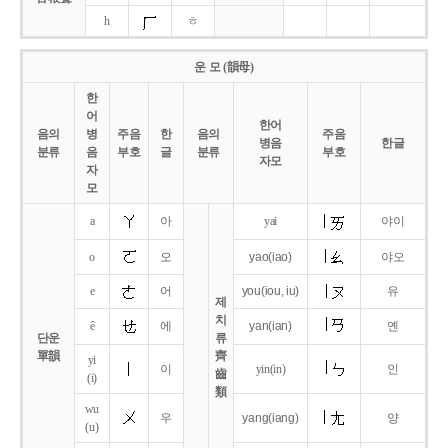
h
ㅎ
운 모 (韻母)
한
어
한어
음의
병
주음
한
음의
주음
병음
한글
분류
음
부호
글
분류
부호
자모
자
모
a
아
yai
야이
o
오
yao
(iao)
야오
e
어
you
(iou,
iu)
유
제
치
ê
에
yan
(ian)
옌
단운
류
單韻
齊
yi
이
yin(in)
인
齒
(i)
類
wu
우
yang
(iang)
양
(u)