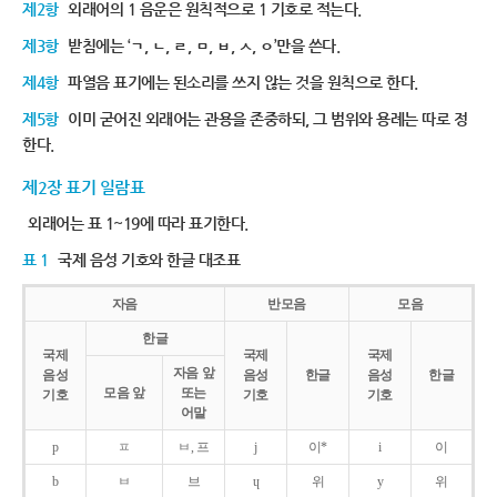
제2항
외래어의 1 음운은 원칙적으로 1 기호로 적는다.
제3항
받침에는 ‘ㄱ, ㄴ, ㄹ, ㅁ, ㅂ, ㅅ, ㅇ’만을 쓴다.
제4항
파열음 표기에는 된소리를 쓰지 않는 것을 원칙으로 한다.
제5항
이미 굳어진 외래어는 관용을 존중하되, 그 범위와 용례는 따로 정
한다.
제2장 표기 일람표
외래어는 표 1~19에 따라 표기한다.
표 1
국제 음성 기호와 한글 대조표
자음
반모음
모음
한글
국제
국제
국제
자음 앞
음성
음성
한글
음성
한글
모음 앞
또는
기호
기호
기호
어말
p
ㅍ
ㅂ, 프
j
이*
i
이
b
ㅂ
브
ɥ
위
y
위