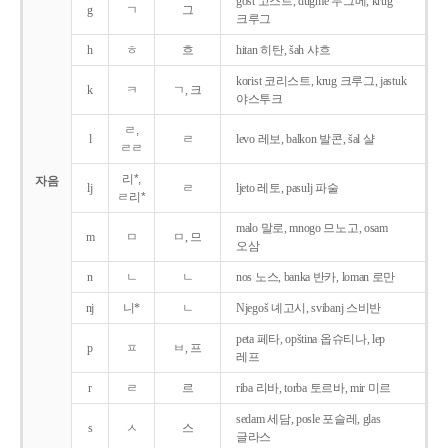
gost 고스트, dugme 두그메, krug
g
ㄱ
그
크루그
h
ㅎ
흐
hitan 히탄, šah 샤흐
korist 코리스트, krug 크루그, jastuk
k
ㅋ
ㄱ, 크
야스투크
ㄹ,
l
ㄹ
levo 레보, balkon 발콘, šal 샬
ㄹㄹ
리*,
자음
lj
ㄹ
ljeto 레토, pasulj 파술
ㄹ리*
malo 말로, mnogo 므노고, osam
m
ㅁ
ㅁ, 므
오삼
n
ㄴ
ㄴ
nos 노스, banka 반카, loman 로만
nj
니*
ㄴ
Njegoš 녜고시, svibanj 스비반
peta 페타, opština 옵슈티나, lep
p
ㅍ
ㅂ, 프
레프
r
ㄹ
르
riba 리바, torba 토르바, mir 미르
sedam 세담, posle 포슬레, glas
s
ㅅ
스
글라스