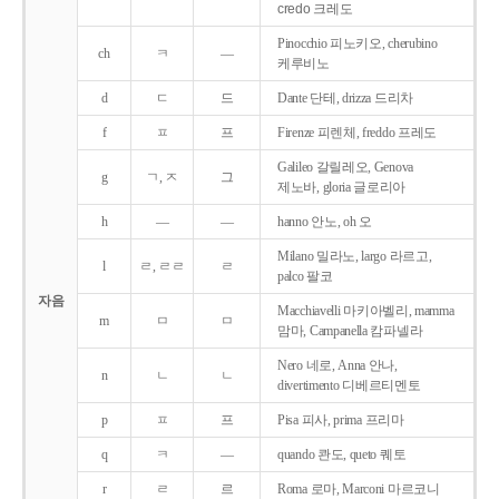
credo 크레도
Pinocchio 피노키오, cherubino
ch
ㅋ
―
케루비노
d
ㄷ
드
Dante 단테, drizza 드리차
f
ㅍ
프
Firenze 피렌체, freddo 프레도
Galileo 갈릴레오, Genova
g
ㄱ, ㅈ
그
제노바, gloria 글로리아
h
―
―
hanno 안노, oh 오
Milano 밀라노, largo 라르고,
l
ㄹ, ㄹㄹ
ㄹ
palco 팔코
자음
Macchiavelli 마키아벨리, mamma
m
ㅁ
ㅁ
맘마, Campanella 캄파넬라
Nero 네로, Anna 안나,
n
ㄴ
ㄴ
divertimento 디베르티멘토
p
ㅍ
프
Pisa 피사, prima 프리마
q
ㅋ
―
quando 콴도, queto 퀘토
r
ㄹ
르
Roma 로마, Marconi 마르코니