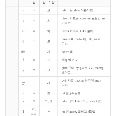
앞
앞ㆍ어말
b
ㅂ
브
bab 버브, ablak 어블러크
citrom 치트롬, nyolcvan 뇰츠번, arc
c
ㅊ
츠
어르츠
cs
ㅊ
치
csavar 처버르, kulcs 쿨치
daru 더루, medve 메드베, gond
d
ㄷ
드
곤드
dzs
ㅈ
지
dzsem 젬
f
ㅍ
프
elfog 엘포그
gumi 구미, nyugta 뉴그터, csomag
g
ㄱ
그
초머그
gyár 자르, hagyma 허지머, nagy
gy
ㅈ
지
너지
h
ㅎ
흐
hal 헐, juh 유흐
k
ㅋ
ㄱ, 크
béka 베커, keksz 켁스, szék 세크
ㄹ,
l
ㄹ
len 렌, meleg 멜레그, dél 델
ㄹㄹ