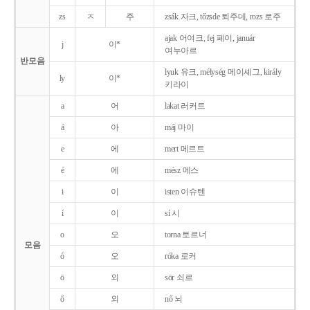
zs
ㅈ
주
zsák 자크, tőzsde 퇴주데, rozs 로주
ajak 어여크, fej 페이, január
j
이*
여누아르
반모음
lyuk 유크, mélység 메이셰그, király
ly
이*
키라이
a
어
lakat 러커트
á
아
máj 마이
e
에
mert 메르트
é
에
mész 메스
i
이
isten 이슈텐
í
이
sí 시
o
오
torna 토르너
모음
ó
오
róka 로커
ö
외
sör 쇠르
ő
외
nő 뇌