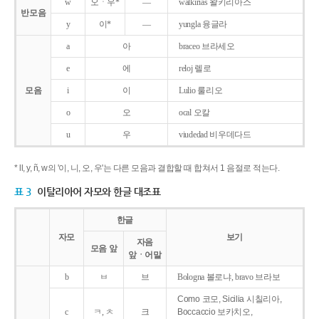
w
오ㆍ우*
―
walkirias 왈키리아스
반모음
y
이*
―
yungla 융글라
a
아
braceo 브라세오
e
에
reloj 렐로
모음
i
이
Lulio 룰리오
o
오
ocal 오칼
u
우
viudedad 비우데다드
* ll, y, ñ, w의 '이, 니, 오, 우'는 다른 모음과 결합할 때 합쳐서 1 음절로 적는다.
표 3
이탈리아어 자모와 한글 대조표
한글
자모
보기
자음
모음 앞
앞ㆍ어말
b
ㅂ
브
Bologna 볼로냐, bravo 브라보
Como 코모, Sicilia 시칠리아,
c
ㅋ, ㅊ
크
Boccaccio 보카치오,