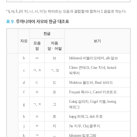
* lj, nj, š, j의 '리, 니, 시, 이'는 뒤따르는 모음과 결합할 때 합쳐서 1 음절로 적는다.
표 9
루마니아어 자모와 한글 대조표
한글
자모
보기
모음
자음
앞
앞ㆍ어말
b
ㅂ
브
bibliotecǎ 비블리오테커, alb 알브
Cîntec 큰테크, Cine 치네, facturǎ
c
ㅋ, ㅊ
ㄱ, 크
팍투러
d
ㄷ
드
Moldova 몰도바, Brad 브라드
f
ㅍ
프
Focşani 폭샤니, Cartof 카르토프
Galaţi 갈라치, Gigel 지젤, hering
g
ㄱ, ㅈ
그
헤린그
h
ㅎ
흐
haţeg 하체그, duh 두흐
j
ㅈ
지
Jiu 지우, Cluj 클루지
k
ㅋ
ㅡ
kilogram 킬로그람