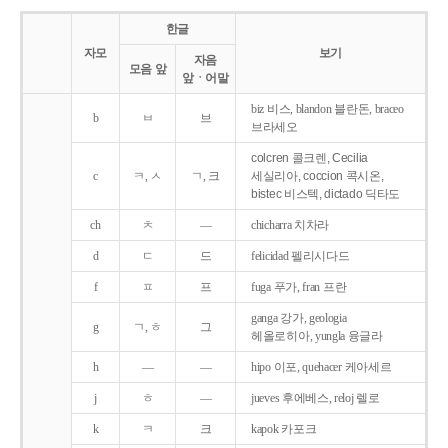
한글
자모
보기
자음
모음 앞
앞ㆍ어말
biz 비스, blandon 블란돈, braceo
b
ㅂ
브
브라세오
colcren 콜크렌, Cecilia
c
ㅋ, ㅅ
ㄱ, 크
세실리아, coccion 콕시온,
bistec 비스텍, dictado 딕타도
ch
ㅊ
―
chicharra 치차라
d
ㄷ
드
felicidad 펠리시다드
f
ㅍ
프
fuga 푸가, fran 프란
ganga 강가, geologia
g
ㄱ, ㅎ
그
헤올로히아, yungla 융글라
h
―
―
hipo 이포, quehacer 케아세르
j
ㅎ
―
jueves 후에베스, reloj 렐로
k
ㅋ
크
kapok 카포크