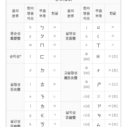
한어
한어
음의
주음
음의
주음
병음
한글
병음
한글
분류
부호
분류
부호
자모
자모
b
ㅂ
j
ㅈ
중순성
설면성
p
ㅍ
q
ㅊ
重脣聲
舌面聲
m
ㅁ
x
ㅅ
zh
순치성*
f
ㅍ
ㅈ [즈]
[zhi]
ch
d
ㄷ
ㅊ [츠]
교설첨성
[chi]
翹舌尖聲
sh
t
ㅌ
ㅅ [스]
설첨성
[shi]
舌尖聲
ㄖ
n
ㄴ
r [ri]
ㄹ [르]
l
ㄹ
z [zi]
ㅉ [쯔]
설치성
g
ㄱ
c [ci]
ㅊ [츠]
舌齒聲
설근성
k
ㅋ
s [si]
ㅆ [쓰]
舌根聲