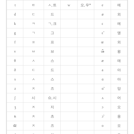
t
ㅌ
ㅅ, 트
w
오, 우*
e
에
d
ㄷ
드
ø
외
k
ㅋ
ㄱ, 크
ɛ
에
g
ㄱ
그
ɛ̃
앵
f
ㅍ
프
œ
외
v
ㅂ
브
욍
θ
ㅅ
스
æ
애
ð
ㄷ
드
a
아
s
ㅅ
스
ɑ
아
z
ㅈ
즈
ɑ̃
앙
ʃ
시
슈, 시
ʌ
어
ʒ
ㅈ
지
ɔ
오
ʦ
ㅊ
츠
ɔ̃
옹
ʣ
ㅈ
즈
o
오