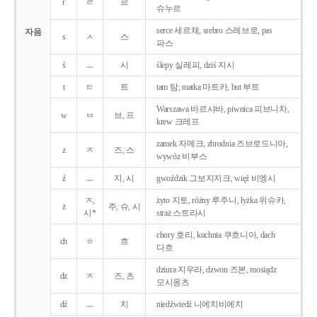
r
ㄹ
르
슈누르
serce 세르체, srebro 스레브로, pas
자음
s
ㅅ
스
파스
ś
ㅡ
시
ślepy 실레피, dziś 지시
t
ㅌ
트
tam 탐, matka 마트카, but 부트
Warszawa 바르샤바, piwnica 피브니차,
w
ㅂ
브, 프
krew 크레프
zamek 자메크, zbrodnia 즈브로드니아,
z
ㅈ
즈, 스
wywóz 비부스
ź
ㅡ
지, 시
gwoździk 그보지지크, więź 비엥시
ㅈ,
żyto 지토, różny 루주니, łyżka 위슈카,
ż
주, 슈, 시
시*
straż 스트라시
chory 호리, kuchnia 쿠흐니아, dach
ch
ㅎ
흐
다흐
dziura 지우라, dzwon 즈본, mosiądz
dz
ㅈ
즈, 츠
모시옹츠
dź
ㅡ
치
niedźwiedź 니에치비에치