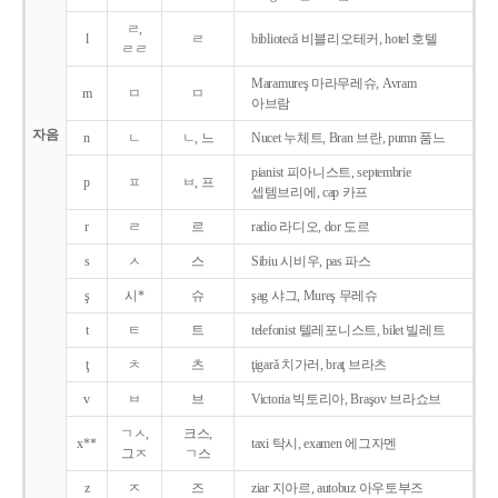
ㄹ,
l
ㄹ
bibliotecǎ 비블리오테커, hotel 호텔
ㄹㄹ
Maramureş 마라무레슈, Avram
m
ㅁ
ㅁ
아브람
자음
n
ㄴ
ㄴ, 느
Nucet 누체트, Bran 브란, pumn 품느
pianist 피아니스트, septembrie
p
ㅍ
ㅂ, 프
셉템브리에, cap 카프
r
ㄹ
르
radio 라디오, dor 도르
s
ㅅ
스
Sibiu 시비우, pas 파스
ş
시*
슈
şag 샤그, Mureş 무레슈
t
ㅌ
트
telefonist 텔레포니스트, bilet 빌레트
ţ
ㅊ
츠
ţigarǎ 치가러, braţ 브라츠
v
ㅂ
브
Victoria 빅토리아, Braşov 브라쇼브
ㄱㅅ,
크스,
x**
taxi 탁시, examen 에그자멘
그ㅈ
ㄱ스
z
ㅈ
즈
ziar 지아르, autobuz 아우토부즈