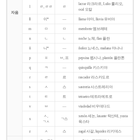
lacrar 라크라르, Lulio 룰리오,
l
ㄹ, ㄹㄹ
ㄹ
ocal 오칼
자음
ll
이*
―
llama 야마, lluvia 유비아
m
ㅁ
ㅁ
membrete 멤브레테
n
ㄴ
ㄴ
noche 노체, flan 플란
ñ
니*
―
ñoñez 뇨녜스, mañana 마냐나
p
ㅍ
ㅂ, 프
pepsina 펩시나, plantón 플란톤
q
ㅋ
―
quisquilla 키스키야
r
ㄹ
르
rascador 라스카도르
s
ㅅ
스
sastreria 사스트레리아
t
ㅌ
트
tetraetro 테트라에트로
v
ㅂ
―
viudedad 비우데다드
ㅅ,
xenón 세논, laxante 락산테, yuxta
x
ㄱ스
ㄱㅅ
육스타
z
ㅅ
스
zagal 사갈, liquidez 리키데스