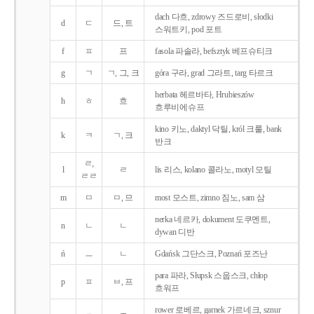
dach 다흐, zdrowy 즈드로비, słodki
d
ㄷ
드, 트
스워트키, pod 포트
f
ㅍ
프
fasola 파솔라, befsztyk 베프슈티크
g
ㄱ
ㄱ, 그, 크
góra 구라, grad 그라트, targ 타르크
herbata 헤르바타, Hrubieszów
h
ㅎ
흐
흐루비에슈프
kino 키노, daktyl 닥틸, król 크룰, bank
k
ㅋ
ㄱ, 크
반크
ㄹ,
l
ㄹ
lis 리스, kolano 콜라노, motyl 모틸
ㄹㄹ
m
ㅁ
ㅁ, 므
most 모스트, zimno 짐노, sam 삼
nerka 네르카, dokument 도쿠멘트,
n
ㄴ
ㄴ
dywan 디반
ń
ㅡ
ㄴ
Gdańsk 그단스크, Poznań 포즈난
para 파라, Słupsk 스웁스크, chłop
p
ㅍ
ㅂ, 프
흐워프
rower 로베르, garnek 가르네크, sznur