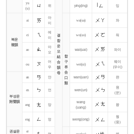
yu
위
ying
(ing)
잉
(u)
아
ai
wa
(ua)
와
이
에
ei
wo
(uo)
워
결
이
복운
합
複韻
운
아
ao
wai
(uai)
와이
모
오
합
結
어
구
웨이
合
ou
wei
(ui)
우
류
(우이)
韻
合
母
an
안
wan
(uan)
완
口
類
원
en
언
wen
(un)
(운)
부성운
附聲韻
wang
ang
앙
왕
(uang)
웡
eng
엉
weng
(ong)
(웅)
권설운
er