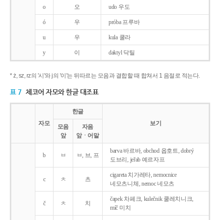
o
오
udo 우도
ó
우
próba 프루바
u
우
kula 쿨라
y
이
daktyl 닥틸
* ż, sz, rz의 '시'와 j의 '이'는 뒤따르는 모음과 결합할 때 합쳐서 1 음절로 적는다.
표 7
체코어 자모와 한글 대조표
한글
자모
보기
모음
자음
앞
앞ㆍ어말
barva 바르바, obchod 옵호트, dobrý
b
ㅂ
ㅂ, 브, 프
도브리, jeřab 예르자프
cigareta 치가레타, nemocnice
c
ㅊ
츠
네모츠니체, nemoc 네모츠
čapek 차페크, kulečnik 쿨레치니크,
č
ㅊ
치
míč 미치