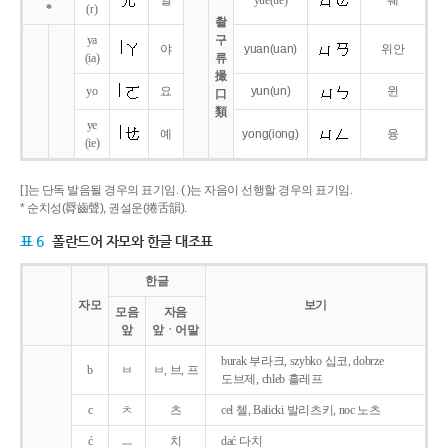
얼
yue
(ue)
웨
*
(r)
촬
ya
구
야
yuan
(uan)
위안
(ia)
류
撮
yo
요
yun
(un)
윈
口
類
ye
예
yong
(iong)
융
(ie)
[ ]는 단독 발음될 경우의 표기임. ( )는 자음이 선행할 경우의 표기임.
* 순치성(脣齒聲), 권설운(捲舌韻).
표 6
폴란드어 자모와 한글 대조표
한글
자모
보기
모음
자음
앞
앞ㆍ어말
burak 부라크, szybko 십코, dobrze
b
ㅂ
ㅂ, 브, 프
도브제, chleb 흘레프
c
ㅊ
츠
cel 첼, Balicki 발리츠키, noc 노츠
ć
ㅡ
치
dać 다치