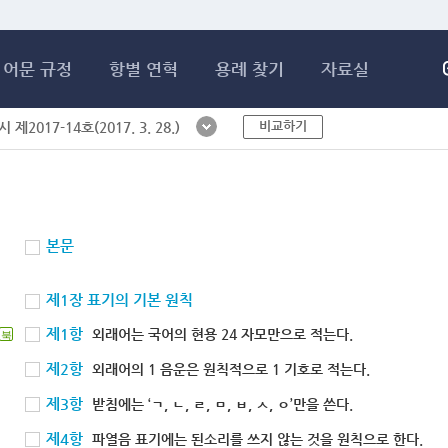
메인콘텐츠 바로가기
어문 규정
항별 연혁
용례 찾기
자료실
비교하기
제2017-14호(2017. 3. 28.)
본문
제1장 표기의 기본 원칙
제1항
외래어는 국어의 현용 24 자모만으로 적는다.
북
제2항
외래어의 1 음운은 원칙적으로 1 기호로 적는다.
제3항
받침에는 ‘ㄱ, ㄴ, ㄹ, ㅁ, ㅂ, ㅅ, ㅇ’만을 쓴다.
제4항
파열음 표기에는 된소리를 쓰지 않는 것을 원칙으로 한다.