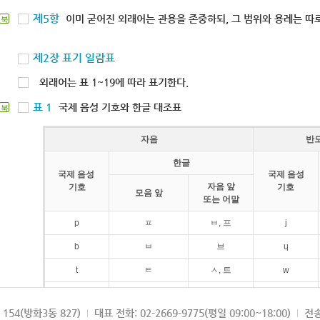
제5항
이미 굳어진 외래어는 관용을 존중하되, 그 범위와 용례는 따로
북
제2장 표기 일람표
외래어는 표 1~19에 따라 표기한다.
표 1
국제 음성 기호와 한글 대조표
북
자음
반
한글
국제 음성
국제 음성
자음 앞
기호
기호
모음 앞
또는 어말
p
ㅍ
ㅂ, 프
j
b
ㅂ
브
ɥ
t
ㅌ
ㅅ, 트
w
d
ㄷ
드
154(방화3동 827)
대표 전화: 02-2669-9775(평일 09:00~18:00)
전송
k
ㅋ
ㄱ, 크