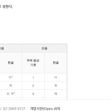
 정한다.
모음
모음
국제 음성
한글
한글
기호
이*
i
이
위
y
위
오, 우*
e
에
ø
외
: 02-2669-9737
개발지원(Open API)
ɛ
에