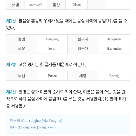
샛별
saetbyeol
울산
Ulsan
제2항
발음상 혼동의 우려가 있을 때에는 음절 사이에 붙임표(-)를 쓸 수
있다.
중앙
Jung-ang
반구대
Ban-gudae
세운
Se-un
해운대
Hae-undae
제3항
고유 명사는 첫 글자를 대문자로 적는다.
부산
Busan
세종
Sejong
제4항
인명은 성과 이름의 순서로 띄어 쓴다. 이름은 붙여 쓰는 것을 원
칙으로 하되 음절 사이에 붙임표(-)를 쓰는 것을 허용한다.( ( ) 안의 표기
를 허용함.)
민용하 Min Yongha (Min Yong-ha)
송나리 Song Nari (Song Na-ri)