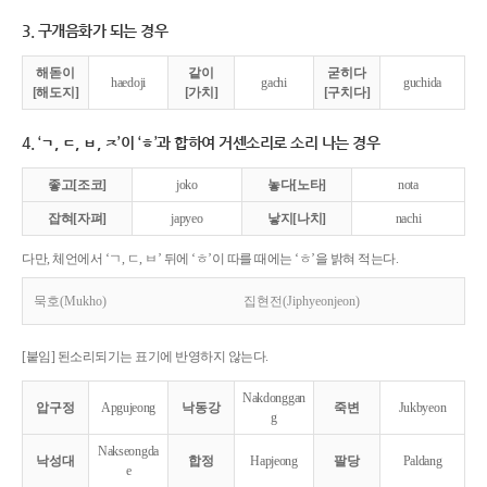
3. 구개음화가 되는 경우
해돋이
같이
굳히다
haedoji
gachi
guchida
[해도지]
[가치]
[구치다]
4. ‘ㄱ, ㄷ, ㅂ, ㅈ’이 ‘ㅎ’과 합하여 거센소리로 소리 나는 경우
좋고[조코]
joko
놓다[노타]
nota
잡혀[자펴]
japyeo
낳지[나치]
nachi
다만, 체언에서 ‘ㄱ, ㄷ, ㅂ’ 뒤에 ‘ㅎ’이 따를 때에는 ‘ㅎ’을 밝혀 적는다.
묵호(Mukho)
집현전(Jiphyeonjeon)
[붙임] 된소리되기는 표기에 반영하지 않는다.
Nakdonggan
압구정
Apgujeong
낙동강
죽변
Jukbyeon
g
Nakseongda
낙성대
합정
Hapjeong
팔당
Paldang
e