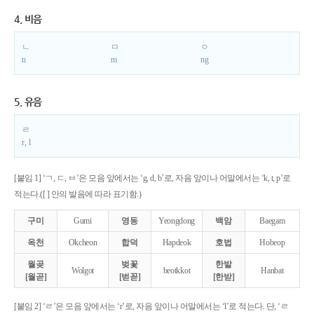
4. 비음
ㄴ
ㅁ
ㅇ
n
m
ng
5. 유음
ㄹ
r, l
[붙임 1] ‘ㄱ, ㄷ, ㅂ’은 모음 앞에서는 ‘g, d, b’로, 자음 앞이나 어말에서는 ‘k, t, p’로
적는다.([ ] 안의 발음에 따라 표기함.)
구미
Gumi
영동
Yeongdong
백암
Baegam
옥천
Okcheon
합덕
Hapdeok
호법
Hobeop
월곶
벚꽃
한밭
Wolgot
beotkkot
Hanbat
[월곧]
[벋꼳]
[한받]
[붙임 2] ‘ㄹ’은 모음 앞에서는 ‘r’로, 자음 앞이나 어말에서는 ‘l’로 적는다. 단, ‘ㄹ