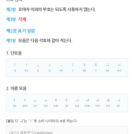
제2항
로마자 이외의 부호는 되도록 사용하지 않는다.
제3항
삭제
제2장 표기 일람
제1항
모음은 다음 각호와 같이 적는다.
1. 단모음
ㅏ
ㅓ
ㅗ
ㅜ
ㅡ
ㅣ
ㅐ
ㅔ
ㅚ
ㅟ
a
eo
o
u
eu
i
ae
e
oe
wi
2. 이중 모음
ㅑ
ㅕ
ㅛ
ㅠ
ㅒ
ㅖ
ㅘ
ㅙ
ㅝ
ㅞ
ㅢ
ya
yeo
yo
yu
yae
ye
wa
wae
wo
we
ui
[붙임 1] ‘ㅢ’는 ‘ㅣ’로 소리 나더라도 ui로 적는다.
(보기) 광희문 Gwanghuimun