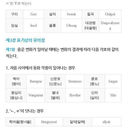
ㄹ’은 ‘ll’로 적는다.
구리
Guri
설악
Seorak
칠곡
Chilgok
대관령
Daegwallyeon
임실
Imsil
울릉
Ulleung
[대괄령]
g
제3장 표기상의 유의점
제1항
음운 변화가 일어날 때에는 변화의 결과에 따라 다음 각호와 같이
적는다.
1. 자음 사이에서 동화 작용이 일어나는 경우
백마
신문로
종로
Baengma
Sinmunno
Jongno
[뱅마]
[신문노]
[종노]
왕십리
별내
신라
Wangsimni
Byeollae
Silla
[왕심니]
[별래]
[실라]
2. ‘ㄴ, ㄹ’이 덧나는 경우
학여울[항녀울]
Hangnyeoul
알약[알략]
allyak