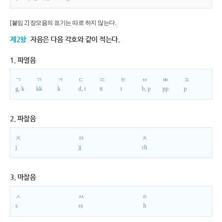
[붙임 2] 장모음의 표기는 따로 하지 않는다.
제2항
자음은 다음 각호와 같이 적는다.
1. 파열음
ㄱ
ㄲ
ㅋ
ㄷ
ㄸ
ㅌ
ㅂ
ㅃ
ㅍ
g, k
kk
k
d, t
tt
t
b, p
pp
p
2. 파찰음
ㅈ
ㅉ
ㅊ
j
jj
ch
3. 마찰음
ㅅ
ㅆ
ㅎ
s
ss
h