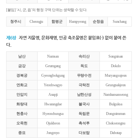
[붙임] ‘시, 군, 읍’의 행정 구역 단위는 생략할 수 있다.
청주시
Cheongju
함평군
Hampyeong
순창읍
Sunchang
제6항
자연 지물명, 문화재명, 인공 축조물명은 붙임표(-) 없이 붙여 쓴
다.
남산
Namsan
속리산
Songnisan
금강
Geumgang
독도
Dokdo
경복궁
Gyeongbokgung
무량수전
Muryangsujeon
연화교
Yeonhwagyo
극락전
Geungnakjeon
안압지
Anapji
남한산성
Namhansanseong
화랑대
Hwarangdae
불국사
Bulguksa
현충사
Hyeonchungsa
독립문
Dongnimmun
오죽헌
Ojukheon
촉석루
Chokseongnu
종묘
Jongmyo
다보탑
Dabotap