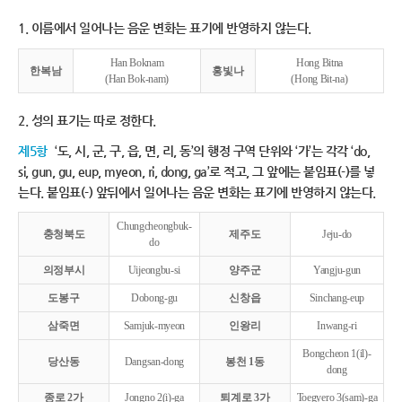
1. 이름에서 일어나는 음운 변화는 표기에 반영하지 않는다.
Han Boknam
Hong Bitna
한복남
홍빛나
(Han Bok-nam)
(Hong Bit-na)
2. 성의 표기는 따로 정한다.
제5항
‘도, 시, 군, 구, 읍, 면, 리, 동’의 행정 구역 단위와 ‘가’는 각각 ‘do,
si, gun, gu, eup, myeon, ri, dong, ga’로 적고, 그 앞에는 붙임표(-)를 넣
는다. 붙임표(-) 앞뒤에서 일어나는 음운 변화는 표기에 반영하지 않는다.
Chungcheongbuk-
충청북도
제주도
Jeju-do
do
의정부시
Uijeongbu-si
양주군
Yangju-gun
도봉구
Dobong-gu
신창읍
Sinchang-eup
삼죽면
Samjuk-myeon
인왕리
Inwang-ri
Bongcheon 1(il)-
당산동
Dangsan-dong
봉천 1동
dong
종로 2가
Jongno 2(i)-ga
퇴계로 3가
Toegyero 3(sam)-ga