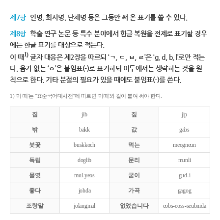
제7항
인명, 회사명, 단체명 등은 그동안 써 온 표기를 쓸 수 있다.
제8항
학술 연구 논문 등 특수 분야에서 한글 복원을 전제로 표기할 경우
에는 한글 표기를 대상으로 적는다.
1)
이 때
글자 대응은 제2장을 따르되 ‘ㄱ, ㄷ, ㅂ, ㄹ’은 ‘g, d, b, l’로만 적는
다. 음가 없는 ‘ㅇ’은 붙임표(-)로 표기하되 어두에서는 생략하는 것을 원
칙으로 한다. 기타 분절의 필요가 있을 때에도 붙임표(-)를 쓴다.
1) '이 때'는 "표준국어대사전"에 따르면 '이때'와 같이 붙여 써야 한다.
집
jib
짚
jip
밖
bakk
값
gabs
붓꽃
buskkoch
먹는
meogneun
독립
doglib
문리
munli
물엿
mul-yeos
굳이
gud-i
좋다
johda
가곡
gagog
조랑말
jolangmal
없었습니다
eobs-eoss-seubnida