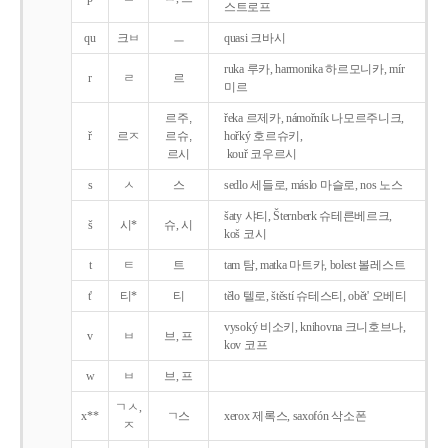
스트로프
qu
크ㅂ
ㅡ
quasi 크바시
ruka 루카, harmonika 하르모니카, mír
r
ㄹ
르
미르
르주,
řeka 르제카, námořník 나모르주니크,
ř
르ㅈ
르슈,
hořký 호르슈키,
르시
kouř 코우르시
s
ㅅ
스
sedlo 세들로, máslo 마슬로, nos 노스
šaty 샤티, Šternberk 슈테른베르크,
š
시*
슈, 시
koš 코시
t
ㅌ
트
tam 탐, matka 마트카, bolest 볼레스트
t'
티*
티
tělo 텔로, štěstí 슈테스티, obět' 오베티
vysoký 비소키, knihovna 크니호브나,
v
ㅂ
브, 프
kov 코프
w
ㅂ
브, 프
ㄱㅅ,
x**
ㄱ스
xerox 제록스, saxofón 삭소폰
ㅈ