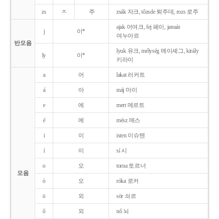
zs
ㅈ
주
zsák 자크, tőzsde 퇴주데, rozs 로주
ajak 어여크, fej 페이, január
j
이*
여누아르
반모음
lyuk 유크, mélység 메이셰그, király
ly
이*
키라이
a
어
lakat 러커트
á
아
máj 마이
e
에
mert 메르트
é
에
mész 메스
i
이
isten 이슈텐
í
이
sí 시
o
오
torna 토르너
모음
ó
오
róka 로커
ö
외
sör 쇠르
ő
외
nő 뇌