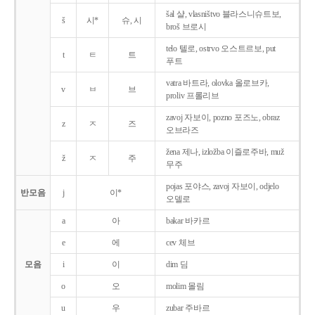
šal 샬, vlasništvo 블라스니슈트보,
š
시*
슈, 시
broš 브로시
telo 텔로, ostrvo 오스트르보, put
t
ㅌ
트
푸트
vatra 바트라, olovka 올로브카,
v
ㅂ
브
proliv 프롤리브
zavoj 자보이, pozno 포즈노, obraz
z
ㅈ
즈
오브라즈
žena 제나, izložba 이즐로주바, muž
ž
ㅈ
주
무주
pojas 포야스, zavoj 자보이, odjelo
반모음
j
이*
오델로
a
아
bakar 바카르
e
에
cev 체브
모음
i
이
dim 딤
o
오
molim 몰림
u
우
zubar 주바르