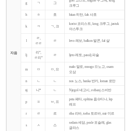
gost 고스트, dugme 두그메, krug
g
ㄱ
그
크루그
h
ㅎ
흐
hitan 히탄, šah 샤흐
korist 코리스트, krug 크루그, jastuk
k
ㅋ
ㄱ, 크
야스투크
ㄹ,
l
ㄹ
levo 레보, balkon 발콘, šal 샬
ㄹㄹ
리*,
자음
lj
ㄹ
ljeto 레토, pasulj 파술
ㄹ리*
malo 말로, mnogo 므노고, osam
m
ㅁ
ㅁ, 므
오삼
n
ㄴ
ㄴ
nos 노스, banka 반카, loman 로만
nj
니*
ㄴ
Njegoš 녜고시, svibanj 스비반
peta 페타, opština 옵슈티나, lep
p
ㅍ
ㅂ, 프
레프
r
ㄹ
르
riba 리바, torba 토르바, mir 미르
sedam 세담, posle 포슬레, glas
s
ㅅ
스
글라스