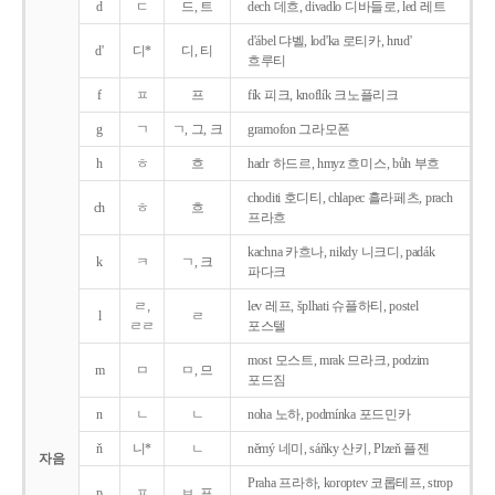
d
ㄷ
드, 트
dech 데흐, divadlo 디바들로, led 레트
d'ábel 댜벨, lod'ka 로티카, hrud'
d'
디*
디, 티
흐루티
f
ㅍ
프
fík 피크, knoflík 크노플리크
g
ㄱ
ㄱ, 그, 크
gramofon 그라모폰
h
ㅎ
흐
hadr 하드르, hmyz 흐미스, bůh 부흐
choditi 호디티, chlapec 흘라페츠, prach
ch
ㅎ
흐
프라흐
kachna 카흐나, nikdy 니크디, padák
k
ㅋ
ㄱ, 크
파다크
ㄹ,
lev 레프, šplhati 슈플하티, postel
l
ㄹ
ㄹㄹ
포스텔
most 모스트, mrak 므라크, podzim
m
ㅁ
ㅁ, 므
포드짐
n
ㄴ
ㄴ
noha 노하, podmínka 포드민카
ň
니*
ㄴ
němý 네미, sáňky 산키, Plzeň 플젠
자음
Praha 프라하, koroptev 코롭테프, strop
p
ㅍ
ㅂ, 프