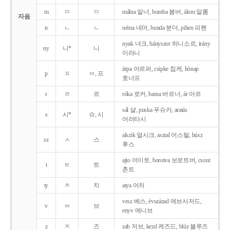
m
ㅁ
ㅁ
málna 말너, bomba 봄버, álom 알롬
자음
n
ㄴ
ㄴ
néma 네머, bunda 분더, pihen 피헨
nyak 녀크, hányszor 하니소르, irány
ny
니*
니
이라니
árpa 아르퍼, csipke 칩케, hónap
p
ㅍ
ㅂ, 프
호너프
r
ㄹ
르
róka 로커, barna 버르너, ár 아르
sál 샬, puska 푸슈카, aratás
s
시*
슈, 시
어러타시
alszik 얼시크, asztal 어스털, húsz
sz
ㅅ
스
후스
ajto 어이토, borotva 보로트버, csont
t
ㅌ
트
촌트
ty
ㅊ
치
atya 어처
vesz 베스, évszázad 에브사저드,
v
ㅂ
브
enyv 에니브
z
ㅈ
즈
zab 저브, kezd 케즈드, blúz 블루즈