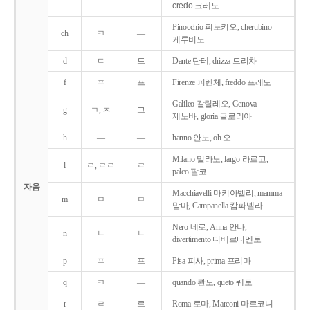
credo 크레도
Pinocchio 피노키오, cherubino
ch
ㅋ
―
케루비노
d
ㄷ
드
Dante 단테, drizza 드리차
f
ㅍ
프
Firenze 피렌체, freddo 프레도
Galileo 갈릴레오, Genova
g
ㄱ, ㅈ
그
제노바, gloria 글로리아
h
―
―
hanno 안노, oh 오
Milano 밀라노, largo 라르고,
l
ㄹ, ㄹㄹ
ㄹ
palco 팔코
자음
Macchiavelli 마키아벨리, mamma
m
ㅁ
ㅁ
맘마, Campanella 캄파넬라
Nero 네로, Anna 안나,
n
ㄴ
ㄴ
divertimento 디베르티멘토
p
ㅍ
프
Pisa 피사, prima 프리마
q
ㅋ
―
quando 콴도, queto 퀘토
r
ㄹ
르
Roma 로마, Marconi 마르코니