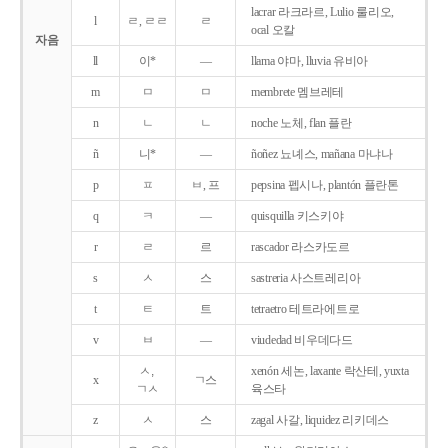
lacrar 라크라르, Lulio 룰리오,
l
ㄹ, ㄹㄹ
ㄹ
ocal 오칼
자음
ll
이*
―
llama 야마, lluvia 유비아
m
ㅁ
ㅁ
membrete 멤브레테
n
ㄴ
ㄴ
noche 노체, flan 플란
ñ
니*
―
ñoñez 뇨녜스, mañana 마냐나
p
ㅍ
ㅂ, 프
pepsina 펩시나, plantón 플란톤
q
ㅋ
―
quisquilla 키스키야
r
ㄹ
르
rascador 라스카도르
s
ㅅ
스
sastreria 사스트레리아
t
ㅌ
트
tetraetro 테트라에트로
v
ㅂ
―
viudedad 비우데다드
ㅅ,
xenón 세논, laxante 락산테, yuxta
x
ㄱ스
ㄱㅅ
육스타
z
ㅅ
스
zagal 사갈, liquidez 리키데스