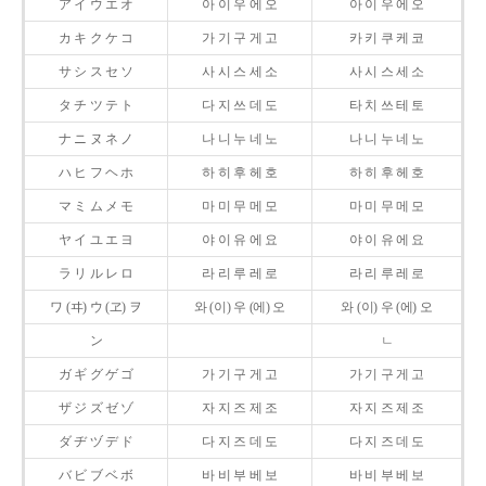
ア イ ウ エ オ
아 이 우 에 오
아 이 우 에 오
カ キ ク ケ コ
가 기 구 게 고
카 키 쿠 케 코
サ シ ス セ ソ
사 시 스 세 소
사 시 스 세 소
タ チ ツ テ ト
다 지 쓰 데 도
타 치 쓰 테 토
ナ ニ ヌ ネ ノ
나 니 누 네 노
나 니 누 네 노
ハ ヒ フ ヘ ホ
하 히 후 헤 호
하 히 후 헤 호
マ ミ ム メ モ
마 미 무 메 모
마 미 무 메 모
ヤ イ ユ エ ヨ
야 이 유 에 요
야 이 유 에 요
ラ リ ル レ ロ
라 리 루 레 로
라 리 루 레 로
ワ (ヰ) ウ (ヱ) ヲ
와 (이) 우 (에) 오
와 (이) 우 (에) 오
ン
ㄴ
ガ ギ グ ゲ ゴ
가 기 구 게 고
가 기 구 게 고
ザ ジ ズ ゼ ゾ
자 지 즈 제 조
자 지 즈 제 조
ダ ヂ ヅ デ ド
다 지 즈 데 도
다 지 즈 데 도
バ ビ ブ ベ ボ
바 비 부 베 보
바 비 부 베 보