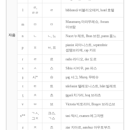
ㄹ,
l
ㄹ
bibliotecǎ 비블리오테커, hotel 호텔
ㄹㄹ
Maramureş 마라무레슈, Avram
m
ㅁ
ㅁ
아브람
자음
n
ㄴ
ㄴ, 느
Nucet 누체트, Bran 브란, pumn 품느
pianist 피아니스트, septembrie
p
ㅍ
ㅂ, 프
셉템브리에, cap 카프
r
ㄹ
르
radio 라디오, dor 도르
s
ㅅ
스
Sibiu 시비우, pas 파스
ş
시*
슈
şag 샤그, Mureş 무레슈
t
ㅌ
트
telefonist 텔레포니스트, bilet 빌레트
ţ
ㅊ
츠
ţigarǎ 치가러, braţ 브라츠
v
ㅂ
브
Victoria 빅토리아, Braşov 브라쇼브
ㄱㅅ,
크스,
x**
taxi 탁시, examen 에그자멘
그ㅈ
ㄱ스
z
ㅈ
즈
ziar 지아르, autobuz 아우토부즈