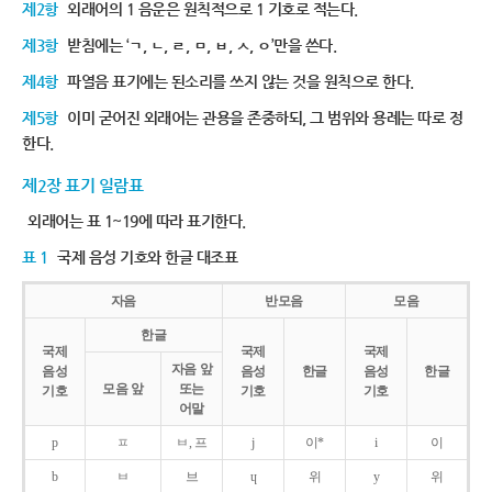
제2항
외래어의 1 음운은 원칙적으로 1 기호로 적는다.
제3항
받침에는 ‘ㄱ, ㄴ, ㄹ, ㅁ, ㅂ, ㅅ, ㅇ’만을 쓴다.
제4항
파열음 표기에는 된소리를 쓰지 않는 것을 원칙으로 한다.
제5항
이미 굳어진 외래어는 관용을 존중하되, 그 범위와 용례는 따로 정
한다.
제2장 표기 일람표
외래어는 표 1~19에 따라 표기한다.
표 1
국제 음성 기호와 한글 대조표
자음
반모음
모음
한글
국제
국제
국제
자음 앞
음성
음성
한글
음성
한글
모음 앞
또는
기호
기호
기호
어말
p
ㅍ
ㅂ, 프
j
이*
i
이
b
ㅂ
브
ɥ
위
y
위