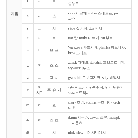
r
ㄹ
르
슈누르
serce 세르체, srebro 스레브로, pas
자음
s
ㅅ
스
파스
ś
ㅡ
시
ślepy 실레피, dziś 지시
t
ㅌ
트
tam 탐, matka 마트카, but 부트
Warszawa 바르샤바, piwnica 피브니차,
w
ㅂ
브, 프
krew 크레프
zamek 자메크, zbrodnia 즈브로드니아,
z
ㅈ
즈, 스
wywóz 비부스
ź
ㅡ
지, 시
gwoździk 그보지지크, więź 비엥시
ㅈ,
żyto 지토, różny 루주니, łyżka 위슈카,
ż
주, 슈, 시
시*
straż 스트라시
chory 호리, kuchnia 쿠흐니아, dach
ch
ㅎ
흐
다흐
dziura 지우라, dzwon 즈본, mosiądz
dz
ㅈ
즈, 츠
모시옹츠
dź
ㅡ
치
niedźwiedź 니에치비에치