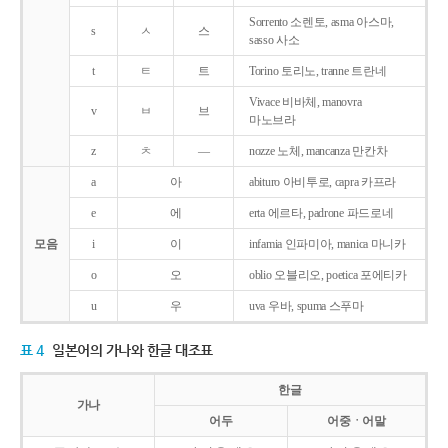
Sorrento 소렌토, asma 아스마,
s
ㅅ
스
sasso 사소
t
ㅌ
트
Torino 토리노, tranne 트란네
Vivace 비바체, manovra
v
ㅂ
브
마노브라
z
ㅊ
―
nozze 노체, mancanza 만칸차
a
아
abituro 아비투로, capra 카프라
e
에
erta 에르타, padrone 파드로네
모음
i
이
infamia 인파미아, manica 마니카
o
오
oblio 오블리오, poetica 포에티카
u
우
uva 우바, spuma 스푸마
표 4
일본어의 가나와 한글 대조표
한글
가나
어두
어중ㆍ어말