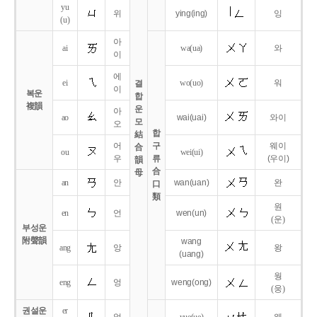
yu
위
ying
(ing)
잉
(u)
아
ai
wa
(ua)
와
이
에
ei
wo
(uo)
워
결
이
복운
합
複韻
운
아
ao
wai
(uai)
와이
모
오
합
結
어
구
웨이
合
ou
wei
(ui)
우
류
(우이)
韻
合
母
an
안
wan
(uan)
완
口
類
원
en
언
wen
(un)
(운)
부성운
附聲韻
wang
ang
앙
왕
(uang)
웡
eng
엉
weng
(ong)
(웅)
권설운
er