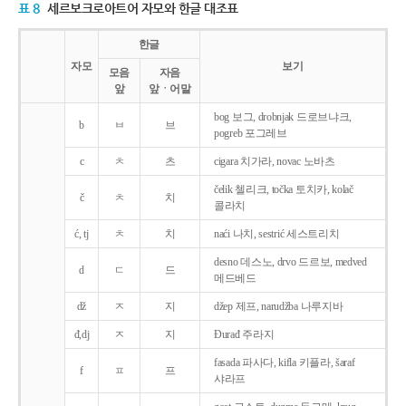
표 8
세르보크로아트어 자모와 한글 대조표
한글
자모
보기
모음
자음
앞
앞ㆍ어말
bog 보그, drobnjak 드로브냐크,
b
ㅂ
브
pogreb 포그레브
c
ㅊ
츠
cigara 치가라, novac 노바츠
čelik 첼리크, točka 토치카, kolač
č
ㅊ
치
콜라치
ć, tj
ㅊ
치
naći 나치, sestrić 세스트리치
desno 데스노, drvo 드르보, medved
d
ㄷ
드
메드베드
dž
ㅈ
지
džep 제프, narudžba 나루지바
đ,dj
ㅈ
지
Ðurađ 주라지
fasada 파사다, kifla 키플라, šaraf
f
ㅍ
프
샤라프