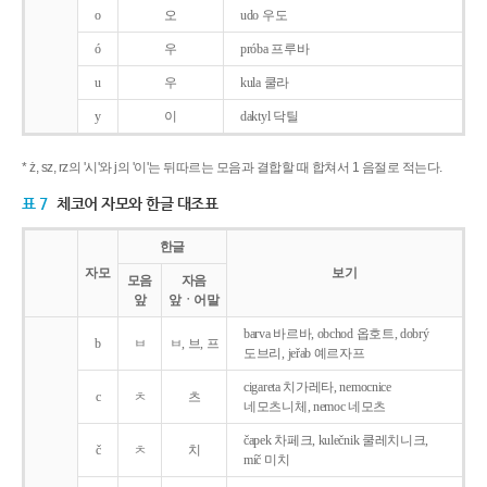
o
오
udo 우도
ó
우
próba 프루바
u
우
kula 쿨라
y
이
daktyl 닥틸
* ż, sz, rz의 '시'와 j의 '이'는 뒤따르는 모음과 결합할 때 합쳐서 1 음절로 적는다.
표 7
체코어 자모와 한글 대조표
한글
자모
보기
모음
자음
앞
앞ㆍ어말
barva 바르바, obchod 옵호트, dobrý
b
ㅂ
ㅂ, 브, 프
도브리, jeřab 예르자프
cigareta 치가레타, nemocnice
c
ㅊ
츠
네모츠니체, nemoc 네모츠
čapek 차페크, kulečnik 쿨레치니크,
č
ㅊ
치
míč 미치