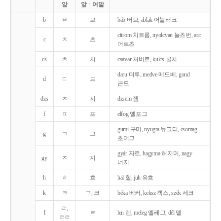
앞
앞ㆍ어말
b
ㅂ
브
bab 버브, ablak 어블러크
citrom 치트롬, nyolcvan 뇰츠번, arc
c
ㅊ
츠
어르츠
cs
ㅊ
치
csavar 처버르, kulcs 쿨치
daru 더루, medve 메드베, gond
d
ㄷ
드
곤드
dzs
ㅈ
지
dzsem 젬
f
ㅍ
프
elfog 엘포그
gumi 구미, nyugta 뉴그터, csomag
g
ㄱ
그
초머그
gyár 자르, hagyma 허지머, nagy
gy
ㅈ
지
너지
h
ㅎ
흐
hal 헐, juh 유흐
k
ㅋ
ㄱ, 크
béka 베커, keksz 켁스, szék 세크
ㄹ,
l
ㄹ
len 렌, meleg 멜레그, dél 델
ㄹㄹ