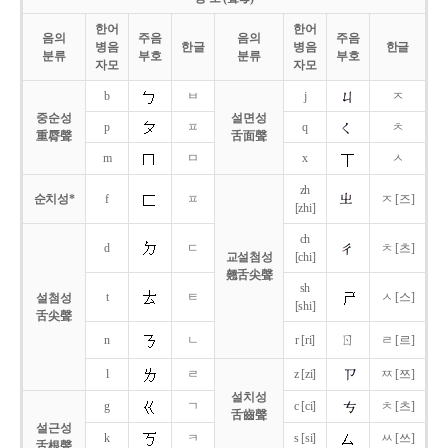
한어
한어
음의
주음
음의
주음
병음
한글
병음
한글
분류
부호
분류
부호
자모
자모
b
ㅂ
j
ㅈ
중순성
설면성
p
ㅍ
q
ㅊ
重脣聲
舌面聲
m
ㅁ
x
ㅅ
zh
순치성*
f
ㅍ
ㅈ [즈]
[zhi]
ch
d
ㄷ
ㅊ [츠]
교설첨성
[chi]
翹舌尖聲
sh
t
ㅌ
ㅅ [스]
설첨성
[shi]
舌尖聲
ㄖ
n
ㄴ
r [ri]
ㄹ [르]
l
ㄹ
z [zi]
ㅉ [쯔]
설치성
g
ㄱ
c [ci]
ㅊ [츠]
舌齒聲
설근성
k
ㅋ
s [si]
ㅆ [쓰]
舌根聲