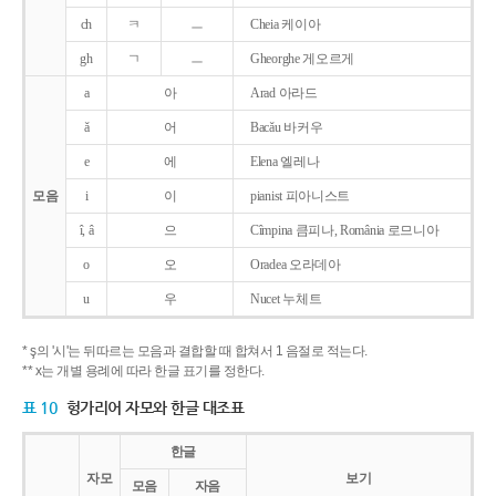
ch
ㅋ
ㅡ
Cheia 케이아
gh
ㄱ
ㅡ
Gheorghe 게오르게
a
아
Arad 아라드
ǎ
어
Bacǎu 바커우
e
에
Elena 엘레나
모음
i
이
pianist 피아니스트
î, â
으
Cîmpina 큼피나, România 로므니아
o
오
Oradea 오라데아
u
우
Nucet 누체트
* ş의 '시'는 뒤따르는 모음과 결합할 때 합쳐서 1 음절로 적는다.
** x는 개별 용례에 따라 한글 표기를 정한다.
표 10
헝가리어 자모와 한글 대조표
한글
자모
보기
모음
자음