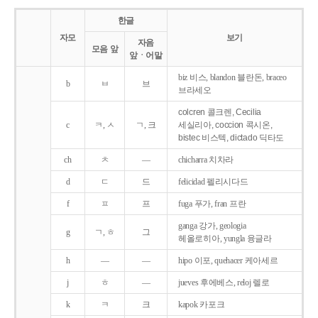
한글
자모
보기
자음
모음 앞
앞ㆍ어말
biz 비스, blandon 블란돈, braceo
b
ㅂ
브
브라세오
colcren 콜크렌, Cecilia
c
ㅋ, ㅅ
ㄱ, 크
세실리아, coccion 콕시온,
bistec 비스텍, dictado 딕타도
ch
ㅊ
―
chicharra 치차라
d
ㄷ
드
felicidad 펠리시다드
f
ㅍ
프
fuga 푸가, fran 프란
ganga 강가, geologia
g
ㄱ, ㅎ
그
헤올로히아, yungla 융글라
h
―
―
hipo 이포, quehacer 케아세르
j
ㅎ
―
jueves 후에베스, reloj 렐로
k
ㅋ
크
kapok 카포크