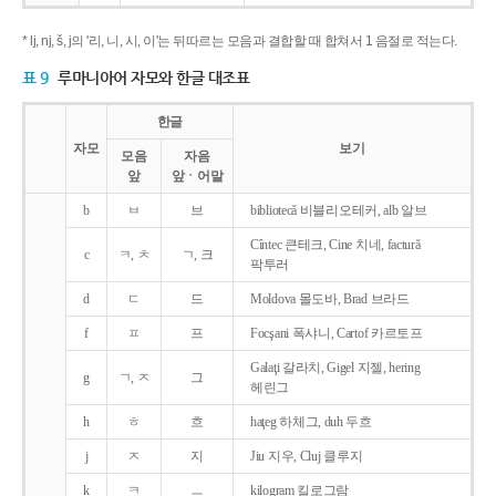
* lj, nj, š, j의 '리, 니, 시, 이'는 뒤따르는 모음과 결합할 때 합쳐서 1 음절로 적는다.
표 9
루마니아어 자모와 한글 대조표
한글
자모
보기
모음
자음
앞
앞ㆍ어말
b
ㅂ
브
bibliotecǎ 비블리오테커, alb 알브
Cîntec 큰테크, Cine 치네, facturǎ
c
ㅋ, ㅊ
ㄱ, 크
팍투러
d
ㄷ
드
Moldova 몰도바, Brad 브라드
f
ㅍ
프
Focşani 폭샤니, Cartof 카르토프
Galaţi 갈라치, Gigel 지젤, hering
g
ㄱ, ㅈ
그
헤린그
h
ㅎ
흐
haţeg 하체그, duh 두흐
j
ㅈ
지
Jiu 지우, Cluj 클루지
k
ㅋ
ㅡ
kilogram 킬로그람