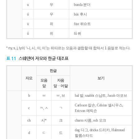
u
우
bunda 분더
ú
우
hús 후시
ü
위
füst 퓌슈트
ű
위
fű 퓌
* ny, s, j, ly의 ‘니, 시, 이, 이’는 뒤따르는 모음과 결합할 때 합쳐서 1 음절로 적는다.
표 11
스웨덴어 자모와 한글 대조표
한글
자모
보기
모음
자음
앞
앞ㆍ어말
b
ㅂ
ㅂ, 브
bal 발, snabbt 스납트, Jacob 야코브
Carlsson 칼손, Celsius 셀시우스,
c
ㅋ, ㅅ
ㄱ
Ericson 에릭손
ch
시*
크
charm 샤름, och 오크
dag 다그, dricka 드리카, Halmstad
d
ㄷ
드
할름스타드