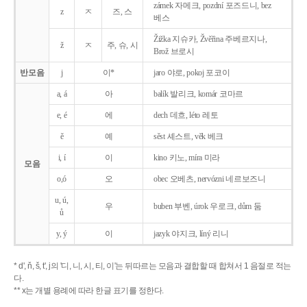
zámek 자메크, pozdní 포즈드니, bez
z
ㅈ
즈, 스
베스
Žižka 지슈카, Žvěřina 주베르지나,
ž
ㅈ
주, 슈, 시
Brož 브로시
반모음
j
이*
jaro 야로, pokoj 포코이
a, á
아
balík 발리크, komár 코마르
e, é
에
dech 데흐, léto 레토
ě
예
sěst 셰스트, věk 베크
i, í
이
kino 키노, míra 미라
모음
o,ó
오
obec 오베츠, nervózni 네르보즈니
u, ú,
우
buben 부벤, úrok 우로크, dům 둠
ů
y, ý
이
jazyk
야지크, líný 리니
* d', ň, š, t', j의 '디, 니, 시, 티, 이'는 뒤따르는 모음과 결합할 때 합쳐서 1 음절로 적는
다.
** x는 개별 용례에 따라 한글 표기를 정한다.