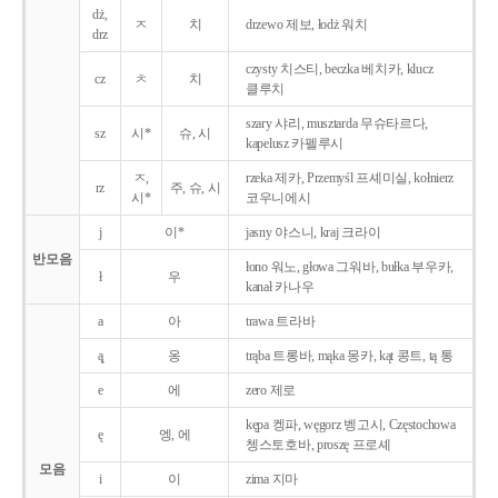
dż,
ㅈ
치
drzewo 제보, łodż 워치
drz
czysty 치스티, beczka 베치카, klucz
cz
ㅊ
치
클루치
szary 샤리, musztarda 무슈타르다,
sz
시*
슈, 시
kapelusz 카펠루시
ㅈ,
rzeka 제카, Przemyśl 프셰미실, kołnierz
rz
주, 슈, 시
시*
코우니에시
j
이*
jasny 야스니, kraj 크라이
반모음
łono 워노, głowa 그워바, bułka 부우카,
ł
우
kanał 카나우
a
아
trawa 트라바
ą̨
옹
trąba 트롱바, mąka 몽카, kąt 콩트, tą 통
e
에
zero 제로
kępa 켕파, węgorz 벵고시, Częstochowa
ę
엥, 에
쳉스토호바, proszę 프로셰
모음
i
이
zima 지마