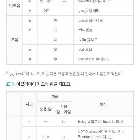
w
오ㆍ우*
―
walkirias 왈키리아스
반모음
y
이*
―
yungla 융글라
a
아
braceo 브라세오
e
에
reloj 렐로
모음
i
이
Lulio 룰리오
o
오
ocal 오칼
u
우
viudedad 비우데다드
* ll, y, ñ, w의 '이, 니, 오, 우'는 다른 모음과 결합할 때 합쳐서 1 음절로 적는다.
표 3
이탈리아어 자모와 한글 대조표
한글
자모
보기
자음
모음 앞
앞ㆍ어말
b
ㅂ
브
Bologna 볼로냐, bravo 브라보
Como 코모, Sicilia 시칠리아,
c
ㅋ, ㅊ
크
Boccaccio 보카치오,