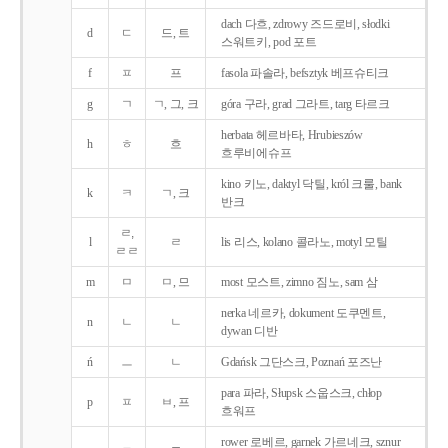
dach 다흐, zdrowy 즈드로비, słodki
d
ㄷ
드, 트
스워트키, pod 포트
f
ㅍ
프
fasola 파솔라, befsztyk 베프슈티크
g
ㄱ
ㄱ, 그, 크
góra 구라, grad 그라트, targ 타르크
herbata 헤르바타, Hrubieszów
h
ㅎ
흐
흐루비에슈프
kino 키노, daktyl 닥틸, król 크룰, bank
k
ㅋ
ㄱ, 크
반크
ㄹ,
l
ㄹ
lis 리스, kolano 콜라노, motyl 모틸
ㄹㄹ
m
ㅁ
ㅁ, 므
most 모스트, zimno 짐노, sam 삼
nerka 네르카, dokument 도쿠멘트,
n
ㄴ
ㄴ
dywan 디반
ń
ㅡ
ㄴ
Gdańsk 그단스크, Poznań 포즈난
para 파라, Słupsk 스웁스크, chłop
p
ㅍ
ㅂ, 프
흐워프
rower 로베르, garnek 가르네크, sznur