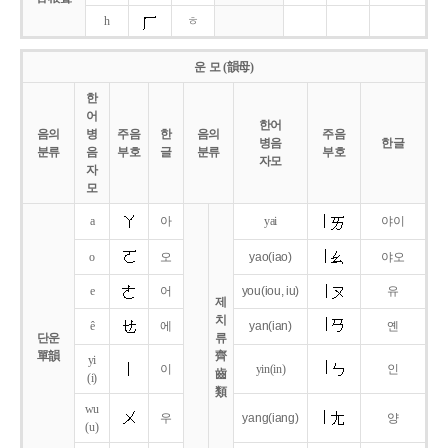
h
ㅎ
운 모 (韻母)
한
어
한어
음의
병
주음
한
음의
주음
병음
한글
분류
음
부호
글
분류
부호
자모
자
모
a
아
yai
야이
o
오
yao
(iao)
야오
e
어
you
(iou,
iu)
유
제
치
ê
에
yan
(ian)
옌
단운
류
單韻
齊
yi
이
yin(in)
인
齒
(i)
類
wu
우
yang
(iang)
양
(u)