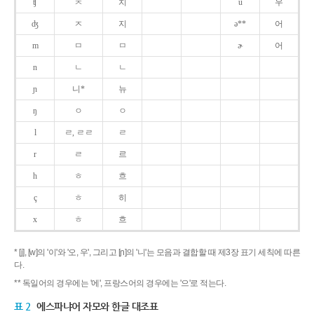
ʧ
ㅊ
치
u
우
ʤ
ㅈ
지
ə**
어
m
ㅁ
ㅁ
ɚ
어
n
ㄴ
ㄴ
ɲ
니*
뉴
ŋ
ㅇ
ㅇ
l
ㄹ, ㄹㄹ
ㄹ
r
ㄹ
르
h
ㅎ
흐
ç
ㅎ
히
x
ㅎ
흐
* [j], [w]의 '이'와 '오, 우', 그리고 [ɲ]의 '니'는 모음과 결합할 때 제3장 표기 세칙에 따른
다.
** 독일어의 경우에는 '에', 프랑스어의 경우에는 '으'로 적는다.
표 2
에스파냐어 자모와 한글 대조표