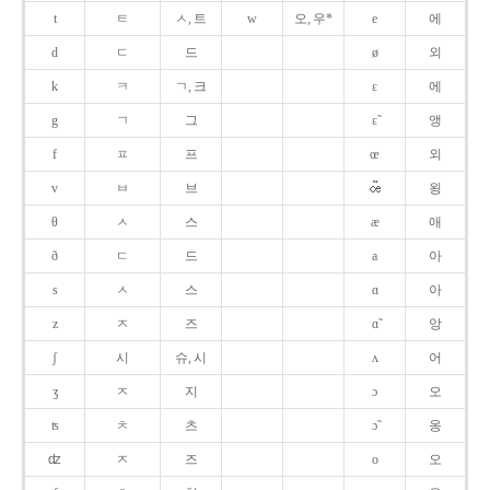
t
ㅌ
ㅅ, 트
w
오, 우*
e
에
d
ㄷ
드
ø
외
k
ㅋ
ㄱ, 크
ɛ
에
g
ㄱ
그
ɛ̃
앵
f
ㅍ
프
œ
외
v
ㅂ
브
욍
θ
ㅅ
스
æ
애
ð
ㄷ
드
a
아
s
ㅅ
스
ɑ
아
z
ㅈ
즈
ɑ̃
앙
ʃ
시
슈, 시
ʌ
어
ʒ
ㅈ
지
ɔ
오
ʦ
ㅊ
츠
ɔ̃
옹
ʣ
ㅈ
즈
o
오