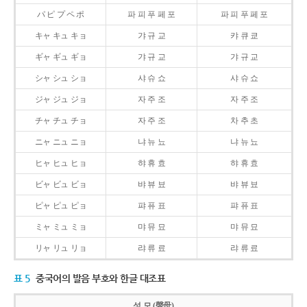
パ ピ プ ペ ポ
파 피 푸 페 포
파 피 푸 페 포
キャ キュ キョ
갸 규 교
캬 큐 쿄
ギャ ギュ ギョ
갸 규 교
갸 규 교
シャ シュ ショ
샤 슈 쇼
샤 슈 쇼
ジャ ジュ ジョ
자 주 조
자 주 조
チャ チュ チョ
자 주 조
차 추 초
ニャ ニュ ニョ
냐 뉴 뇨
냐 뉴 뇨
ヒャ ヒュ ヒョ
햐 휴 효
햐 휴 효
ビャ ビュ ビョ
뱌 뷰 뵤
뱌 뷰 뵤
ピャ ピュ ピョ
퍄 퓨 표
퍄 퓨 표
ミャ ミュ ミョ
먀 뮤 묘
먀 뮤 묘
リャ リュ リョ
랴 류 료
랴 류 료
표 5
중국어의 발음 부호와 한글 대조표
성 모 (聲母)