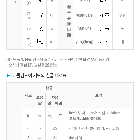
얼
yue
(ue)
웨
*
(r)
촬
ya
구
야
yuan
(uan)
위안
(ia)
류
撮
yo
요
yun
(un)
윈
口
類
ye
예
yong
(iong)
융
(ie)
[ ]는 단독 발음될 경우의 표기임. ( )는 자음이 선행할 경우의 표기임.
* 순치성(脣齒聲), 권설운(捲舌韻).
표 6
폴란드어 자모와 한글 대조표
한글
자모
보기
모음
자음
앞
앞ㆍ어말
burak 부라크, szybko 십코, dobrze
b
ㅂ
ㅂ, 브, 프
도브제, chleb 흘레프
c
ㅊ
츠
cel 첼, Balicki 발리츠키, noc 노츠
ć
ㅡ
치
dać 다치