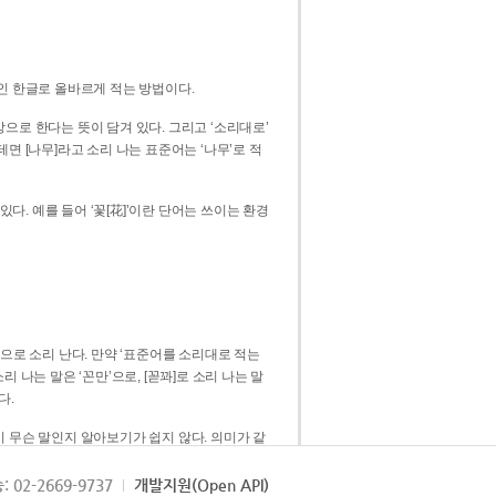
인 한글로 올바르게 적는 방법이다.
으로 한다는 뜻이 담겨 있다. 그리고 ‘소리대로’
. 예를 들어 ‘꽃[花]’이란 단어는 쓰이는 환경
 [꼳]으로 소리 난다. 만약 ‘표준어를 소리대로 적는
다.
 무슨 말인지 알아보기가 쉽지 않다. 의미가 같
쉽다. 즉 ‘꽃, 꼰, 꼳’보다는 ‘꽃’ 하나로 일관
: 02-2669-9737
개발지원(Open API)