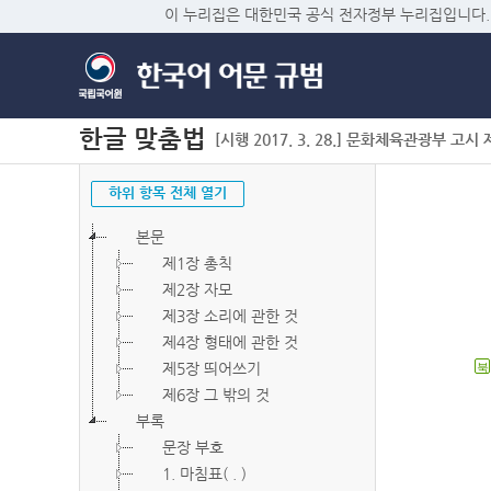
이 누리집은 대한민국 공식 전자정부 누리집입니다.
한글 맞춤법
[시행 2017. 3. 28.] 문화체육관광부 고시 제2
하위 항목 전체 열기
본문
제1장 총칙
제2장 자모
제3장 소리에 관한 것
제4장 형태에 관한 것
제5장 띄어쓰기
북
제6장 그 밖의 것
부록
문장 부호
1. 마침표( . )