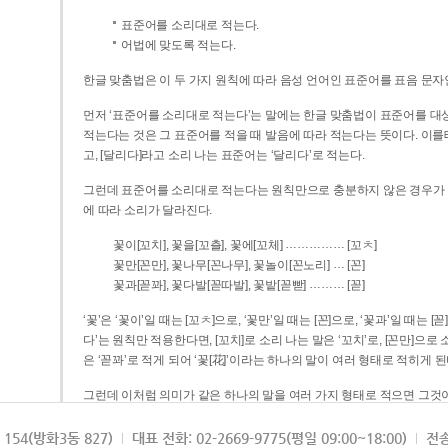
표준어를 소리대로 적는다.
어법에 맞도록 적는다.
한글 맞춤법은 이 두 가지 원칙에 따라 음성 언어인 표준어를 표음 문자
먼저 ‘표준어를 소리대로 적는다’는 말에는 한글 맞춤법이 표준어를 대상
적는다는 것은 그 표준어를 적을 때 발음에 따라 적는다는 뜻이다. 이를테면 [나무]라고 소리 나는 표준어는 ‘나무’로 적
고, [달리다]라고 소리 나는 표준어는 ‘달리다’로 적는다.
그런데 표준어를 소리대로 적는다는 원칙만으로 충분하지 않은 경우가 있다
에 따라 소리가 달라진다.
……………
꽃이[꼬치], 꽃을[꼬츨], 꽃에[꼬체]
[꼬ㅊ]
…
꽃만[꼰만], 꽃나무[꼰나무], 꽃놀이[꼰노리]
[꼰]
………
꽃과[꼳꽈], 꽃다발[꼳따발], 꽃밭[꼳빧]
[꼳]
‘꽃’은 ‘꽃이’일 때는 [꼬ㅊ]으로, ‘꽃만’일 때는 [꼰]으로, ‘꽃과’일 때는
다’는 원칙만 적용한다면, [꼬치]로 소리 나는 말은 ‘꼬치’로, [꼰만]으로 소리 나는 말은 ‘꼰만’으로, [꼳꽈]로 소리 나는 말
은 ‘꼳꽈’로 적게 되어 ‘꽃[花]’이라는 하나의 말이 여러 형태로 적히게 된
그런데 이처럼 의미가 같은 하나의 말을 여러 가지 형태로 적으면 그것이
은 하나의 말은 형태를 하나로 고정하여 일관되게 적어야 의미를 파악하기가 
되게 적는 것이 의미를 파악하는 데 효과적이다.
154(방화3동 827)
대표 전화: 02-2669-9775(평일 09:00~18:00)
전송