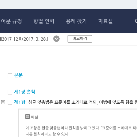
메인콘텐츠 바로가기
어문 규정
항별 연혁
용례 찾기
자료실
비교하기
017-12호(2017. 3. 28.)
본문
제1장 총칙
제1항
한글 맞춤법은 표준어를 소리대로 적되, 어법에 맞도록 함을 
해설
이 조항은 한글 맞춤법의 대원칙을 밝히고 있다. “표준어를 소리대로 적되
다른 원칙이라고 할 수 있다.