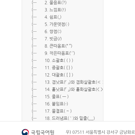
2. 물음표(?)
3. 느낌표(!)
4. 쉼표(,)
5. 가운뎃점(·)
6. 쌍점(:)
7. 빗금(/)
8. 큰따옴표(“ ”)
9. 작은따옴표(‘ ’)
10. 소괄호( ( ) )
11. 중괄호( { } )
12. 대괄호( [ ] )
13. 겹낫표(『 』)와 겹화살괄호(≪ ≫)
14. 홑낫표(「 」)와 홑화살괄호(< >)
15. 줄표( ― )
16. 붙임표(-)
17. 물결표( ~ )
18. 드러냄표( ˙ )와 밑줄(__)
19. 숨김표( O, X )
우) 07511 서울특별시 강서구 금낭화로 
20. 빠짐표( □ )