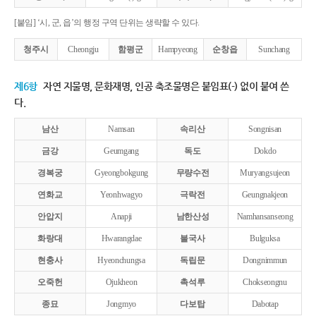
[붙임] ‘시, 군, 읍’의 행정 구역 단위는 생략할 수 있다.
청주시
Cheongju
함평군
Hampyeong
순창읍
Sunchang
제6항
자연 지물명, 문화재명, 인공 축조물명은 붙임표(-) 없이 붙여 쓴
다.
남산
Namsan
속리산
Songnisan
금강
Geumgang
독도
Dokdo
경복궁
Gyeongbokgung
무량수전
Muryangsujeon
연화교
Yeonhwagyo
극락전
Geungnakjeon
안압지
Anapji
남한산성
Namhansanseong
화랑대
Hwarangdae
불국사
Bulguksa
현충사
Hyeonchungsa
독립문
Dongnimmun
오죽헌
Ojukheon
촉석루
Chokseongnu
종묘
Jongmyo
다보탑
Dabotap