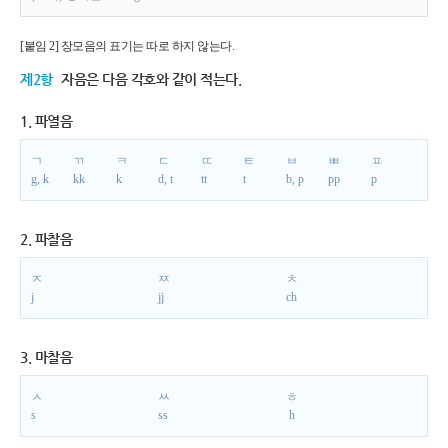
[붙임 2] 장모음의 표기는 따로 하지 않는다.
제2항
자음은 다음 각호와 같이 적는다.
1. 파열음
ㄱ
ㄲ
ㅋ
ㄷ
ㄸ
ㅌ
ㅂ
ㅃ
ㅍ
g, k
kk
k
d, t
tt
t
b, p
pp
p
2. 파찰음
ㅈ
ㅉ
ㅊ
j
jj
ch
3. 마찰음
ㅅ
ㅆ
ㅎ
s
ss
h