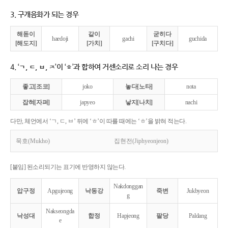
3. 구개음화가 되는 경우
해돋이
같이
굳히다
haedoji
gachi
guchida
[해도지]
[가치]
[구치다]
4. ‘ㄱ, ㄷ, ㅂ, ㅈ’이 ‘ㅎ’과 합하여 거센소리로 소리 나는 경우
좋고[조코]
joko
놓다[노타]
nota
잡혀[자펴]
japyeo
낳지[나치]
nachi
다만, 체언에서 ‘ㄱ, ㄷ, ㅂ’ 뒤에 ‘ㅎ’이 따를 때에는 ‘ㅎ’을 밝혀 적는다.
묵호(Mukho)
집현전(Jiphyeonjeon)
[붙임] 된소리되기는 표기에 반영하지 않는다.
Nakdonggan
압구정
Apgujeong
낙동강
죽변
Jukbyeon
g
Nakseongda
낙성대
합정
Hapjeong
팔당
Paldang
e