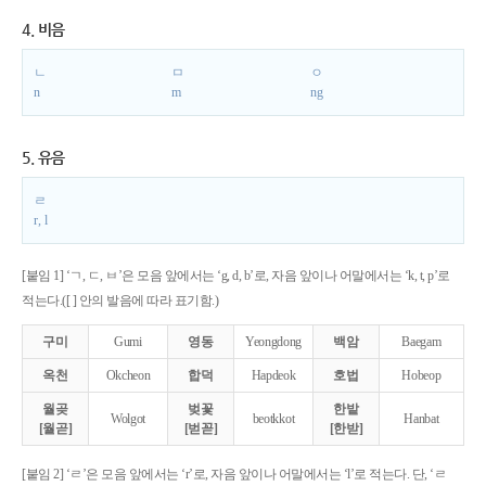
4. 비음
ㄴ
ㅁ
ㅇ
n
m
ng
5. 유음
ㄹ
r, l
[붙임 1] ‘ㄱ, ㄷ, ㅂ’은 모음 앞에서는 ‘g, d, b’로, 자음 앞이나 어말에서는 ‘k, t, p’로
적는다.([ ] 안의 발음에 따라 표기함.)
구미
Gumi
영동
Yeongdong
백암
Baegam
옥천
Okcheon
합덕
Hapdeok
호법
Hobeop
월곶
벚꽃
한밭
Wolgot
beotkkot
Hanbat
[월곧]
[벋꼳]
[한받]
[붙임 2] ‘ㄹ’은 모음 앞에서는 ‘r’로, 자음 앞이나 어말에서는 ‘l’로 적는다. 단, ‘ㄹ