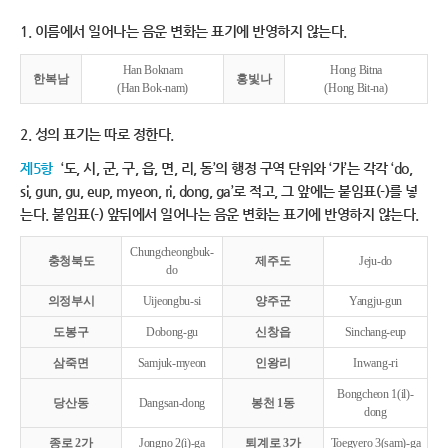
1. 이름에서 일어나는 음운 변화는 표기에 반영하지 않는다.
Han Boknam
Hong Bitna
한복남
홍빛나
(Han Bok-nam)
(Hong Bit-na)
2. 성의 표기는 따로 정한다.
제5항
‘도, 시, 군, 구, 읍, 면, 리, 동’의 행정 구역 단위와 ‘가’는 각각 ‘do,
si, gun, gu, eup, myeon, ri, dong, ga’로 적고, 그 앞에는 붙임표(-)를 넣
는다. 붙임표(-) 앞뒤에서 일어나는 음운 변화는 표기에 반영하지 않는다.
Chungcheongbuk-
충청북도
제주도
Jeju-do
do
의정부시
Uijeongbu-si
양주군
Yangju-gun
도봉구
Dobong-gu
신창읍
Sinchang-eup
삼죽면
Samjuk-myeon
인왕리
Inwang-ri
Bongcheon 1(il)-
당산동
Dangsan-dong
봉천 1동
dong
종로 2가
Jongno 2(i)-ga
퇴계로 3가
Toegyero 3(sam)-ga