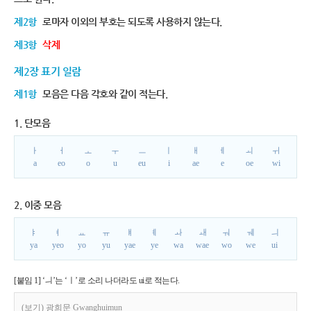
제2항
로마자 이외의 부호는 되도록 사용하지 않는다.
제3항
삭제
제2장 표기 일람
제1항
모음은 다음 각호와 같이 적는다.
1. 단모음
ㅏ
ㅓ
ㅗ
ㅜ
ㅡ
ㅣ
ㅐ
ㅔ
ㅚ
ㅟ
a
eo
o
u
eu
i
ae
e
oe
wi
2. 이중 모음
ㅑ
ㅕ
ㅛ
ㅠ
ㅒ
ㅖ
ㅘ
ㅙ
ㅝ
ㅞ
ㅢ
ya
yeo
yo
yu
yae
ye
wa
wae
wo
we
ui
[붙임 1] ‘ㅢ’는 ‘ㅣ’로 소리 나더라도 ui로 적는다.
(보기) 광희문 Gwanghuimun