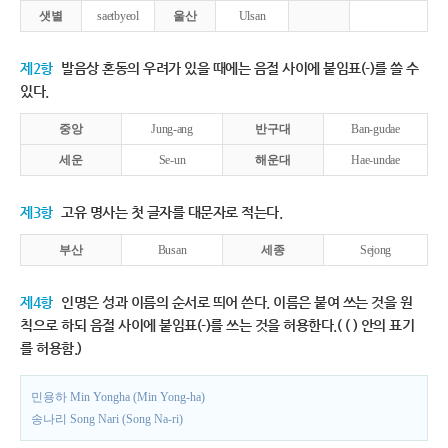
샛별
saetbyeol
울산
Ulsan
제2항
발음상 혼동의 우려가 있을 때에는 음절 사이에 붙임표(-)를 쓸 수
있다.
중앙
Jung-ang
반구대
Ban-gudae
세운
Se-un
해운대
Hae-undae
제3항
고유 명사는 첫 글자를 대문자로 적는다.
부산
Busan
세종
Sejong
제4항
인명은 성과 이름의 순서로 띄어 쓴다. 이름은 붙여 쓰는 것을 원
칙으로 하되 음절 사이에 붙임표(-)를 쓰는 것을 허용한다.( ( ) 안의 표기
를 허용함.)
민용하 Min Yongha (Min Yong-ha)
송나리 Song Nari (Song Na-ri)