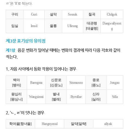
ㄹ’은 ‘ll’로 적는다.
구리
Guri
설악
Seorak
칠곡
Chilgok
대관령
Daegwallyeon
임실
Imsil
울릉
Ulleung
[대괄령]
g
제3장 표기상의 유의점
제1항
음운 변화가 일어날 때에는 변화의 결과에 따라 다음 각호와 같이
적는다.
1. 자음 사이에서 동화 작용이 일어나는 경우
백마
신문로
종로
Baengma
Sinmunno
Jongno
[뱅마]
[신문노]
[종노]
왕십리
별내
신라
Wangsimni
Byeollae
Silla
[왕심니]
[별래]
[실라]
2. ‘ㄴ, ㄹ’이 덧나는 경우
학여울[항녀울]
Hangnyeoul
알약[알략]
allyak