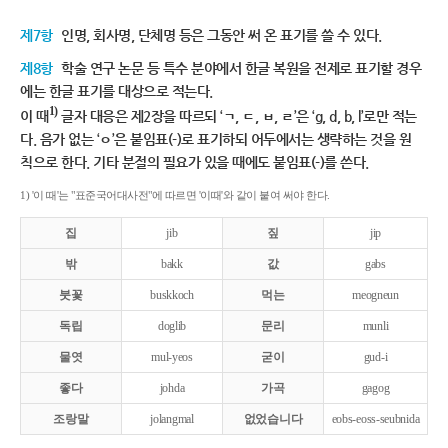
제7항
인명, 회사명, 단체명 등은 그동안 써 온 표기를 쓸 수 있다.
제8항
학술 연구 논문 등 특수 분야에서 한글 복원을 전제로 표기할 경우
에는 한글 표기를 대상으로 적는다.
1)
이 때
글자 대응은 제2장을 따르되 ‘ㄱ, ㄷ, ㅂ, ㄹ’은 ‘g, d, b, l’로만 적는
다. 음가 없는 ‘ㅇ’은 붙임표(-)로 표기하되 어두에서는 생략하는 것을 원
칙으로 한다. 기타 분절의 필요가 있을 때에도 붙임표(-)를 쓴다.
1) '이 때'는 "표준국어대사전"에 따르면 '이때'와 같이 붙여 써야 한다.
집
jib
짚
jip
밖
bakk
값
gabs
붓꽃
buskkoch
먹는
meogneun
독립
doglib
문리
munli
물엿
mul-yeos
굳이
gud-i
좋다
johda
가곡
gagog
조랑말
jolangmal
없었습니다
eobs-eoss-seubnida