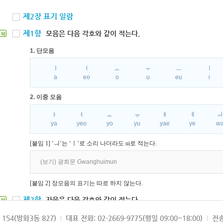
제2장 표기 일람
제1항
모음은 다음 각호와 같이 적는다.
북
1. 단모음
ㅏ
ㅓ
ㅗ
ㅜ
ㅡ
ㅣ
a
eo
o
u
eu
i
2. 이중 모음
ㅑ
ㅕ
ㅛ
ㅠ
ㅒ
ㅖ
ya
yeo
yo
yu
yae
ye
w
[붙임 1] ‘ㅢ’는 ‘ㅣ’로 소리 나더라도 ui로 적는다.
(보기) 광희문 Gwanghuimun
[붙임 2] 장모음의 표기는 따로 하지 않는다.
제2항
자음은 다음 각호와 같이 적는다.
북
1. 파열음
154(방화3동 827)
대표 전화: 02-2669-9775(평일 09:00~18:00)
전송