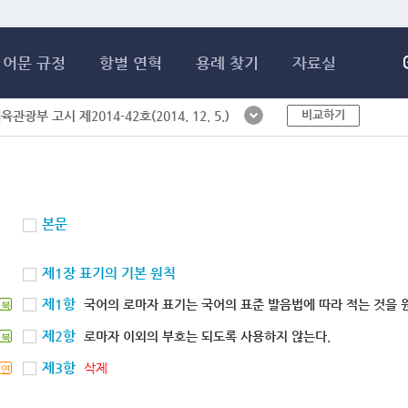
메인콘텐츠 바로가기
어문 규정
항별 연혁
용례 찾기
자료실
비교하기
체육관광부 고시 제2014-42호(2014. 12. 5.)
본문
제1장 표기의 기본 원칙
제1항
국어의 로마자 표기는 국어의 표준 발음법에 따라 적는 것을 
북
제2항
로마자 이외의 부호는 되도록 사용하지 않는다.
북
제3항
삭제
연