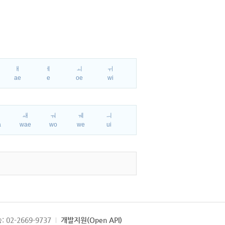
ㅐ
ㅔ
ㅚ
ㅟ
ae
e
oe
wi
ㅘ
ㅙ
ㅝ
ㅞ
ㅢ
a
wae
wo
we
ui
: 02-2669-9737
개발지원(Open API)