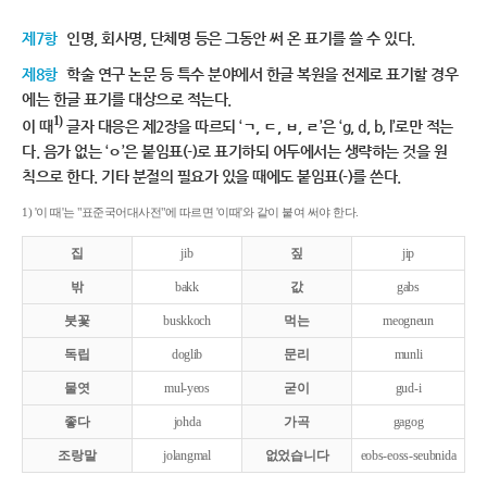
제7항
인명, 회사명, 단체명 등은 그동안 써 온 표기를 쓸 수 있다.
제8항
학술 연구 논문 등 특수 분야에서 한글 복원을 전제로 표기할 경우
에는 한글 표기를 대상으로 적는다.
1)
이 때
글자 대응은 제2장을 따르되 ‘ㄱ, ㄷ, ㅂ, ㄹ’은 ‘g, d, b, l’로만 적는
다. 음가 없는 ‘ㅇ’은 붙임표(-)로 표기하되 어두에서는 생략하는 것을 원
칙으로 한다. 기타 분절의 필요가 있을 때에도 붙임표(-)를 쓴다.
1) '이 때'는 "표준국어대사전"에 따르면 '이때'와 같이 붙여 써야 한다.
집
jib
짚
jip
밖
bakk
값
gabs
붓꽃
buskkoch
먹는
meogneun
독립
doglib
문리
munli
물엿
mul-yeos
굳이
gud-i
좋다
johda
가곡
gagog
조랑말
jolangmal
없었습니다
eobs-eoss-seubnida