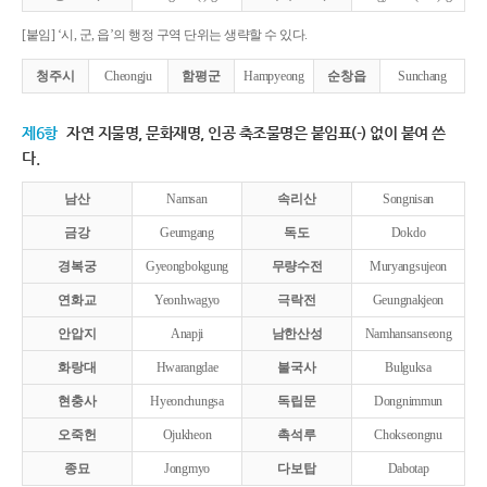
[붙임] ‘시, 군, 읍’의 행정 구역 단위는 생략할 수 있다.
청주시
Cheongju
함평군
Hampyeong
순창읍
Sunchang
제6항
자연 지물명, 문화재명, 인공 축조물명은 붙임표(-) 없이 붙여 쓴
다.
남산
Namsan
속리산
Songnisan
금강
Geumgang
독도
Dokdo
경복궁
Gyeongbokgung
무량수전
Muryangsujeon
연화교
Yeonhwagyo
극락전
Geungnakjeon
안압지
Anapji
남한산성
Namhansanseong
화랑대
Hwarangdae
불국사
Bulguksa
현충사
Hyeonchungsa
독립문
Dongnimmun
오죽헌
Ojukheon
촉석루
Chokseongnu
종묘
Jongmyo
다보탑
Dabotap