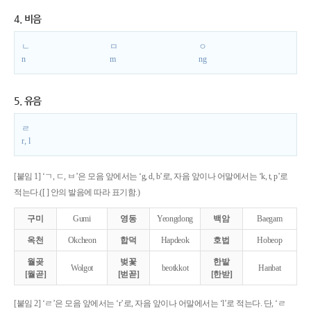
4. 비음
ㄴ
ㅁ
ㅇ
n
m
ng
5. 유음
ㄹ
r, l
[붙임 1] ‘ㄱ, ㄷ, ㅂ’은 모음 앞에서는 ‘g, d, b’로, 자음 앞이나 어말에서는 ‘k, t, p’로
적는다.([ ] 안의 발음에 따라 표기함.)
구미
Gumi
영동
Yeongdong
백암
Baegam
옥천
Okcheon
합덕
Hapdeok
호법
Hobeop
월곶
벚꽃
한밭
Wolgot
beotkkot
Hanbat
[월곧]
[벋꼳]
[한받]
[붙임 2] ‘ㄹ’은 모음 앞에서는 ‘r’로, 자음 앞이나 어말에서는 ‘l’로 적는다. 단, ‘ㄹ