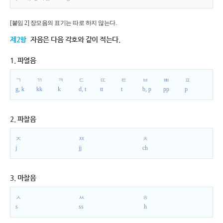
[붙임 2] 장모음의 표기는 따로 하지 않는다.
제2항
자음은 다음 각호와 같이 적는다.
1. 파열음
ㄱ
ㄲ
ㅋ
ㄷ
ㄸ
ㅌ
ㅂ
ㅃ
ㅍ
g, k
kk
k
d, t
tt
t
b, p
pp
p
2. 파찰음
ㅈ
ㅉ
ㅊ
j
jj
ch
3. 마찰음
ㅅ
ㅆ
ㅎ
s
ss
h