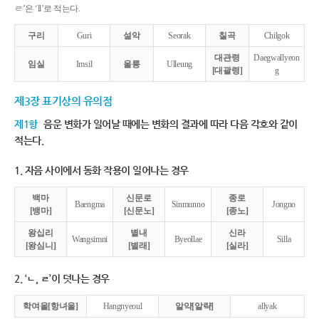
ㄹ’은 ‘ll’로 적는다.
구리
Guri
설악
Seorak
칠곡
Chilgok
대관령
Daegwallyeon
임실
Imsil
울릉
Ulleung
[대괄령]
g
제3장 표기상의 유의점
제1항
음운 변화가 일어날 때에는 변화의 결과에 따라 다음 각호와 같이
적는다.
1. 자음 사이에서 동화 작용이 일어나는 경우
백마
신문로
종로
Baengma
Sinmunno
Jongno
[뱅마]
[신문노]
[종노]
왕십리
별내
신라
Wangsimni
Byeollae
Silla
[왕심니]
[별래]
[실라]
2. ‘ㄴ, ㄹ’이 덧나는 경우
학여울[항녀울]
Hangnyeoul
알약[알략]
allyak