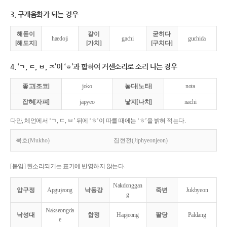
3. 구개음화가 되는 경우
해돋이
같이
굳히다
haedoji
gachi
guchida
[해도지]
[가치]
[구치다]
4. ‘ㄱ, ㄷ, ㅂ, ㅈ’이 ‘ㅎ’과 합하여 거센소리로 소리 나는 경우
좋고[조코]
joko
놓다[노타]
nota
잡혀[자펴]
japyeo
낳지[나치]
nachi
다만, 체언에서 ‘ㄱ, ㄷ, ㅂ’ 뒤에 ‘ㅎ’이 따를 때에는 ‘ㅎ’을 밝혀 적는다.
묵호(Mukho)
집현전(Jiphyeonjeon)
[붙임] 된소리되기는 표기에 반영하지 않는다.
Nakdonggan
압구정
Apgujeong
낙동강
죽변
Jukbyeon
g
Nakseongda
낙성대
합정
Hapjeong
팔당
Paldang
e