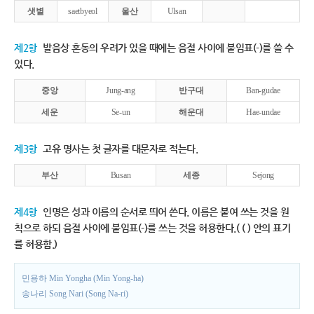
샛별
saetbyeol
울산
Ulsan
제2항
발음상 혼동의 우려가 있을 때에는 음절 사이에 붙임표(-)를 쓸 수
있다.
중앙
Jung-ang
반구대
Ban-gudae
세운
Se-un
해운대
Hae-undae
제3항
고유 명사는 첫 글자를 대문자로 적는다.
부산
Busan
세종
Sejong
제4항
인명은 성과 이름의 순서로 띄어 쓴다. 이름은 붙여 쓰는 것을 원
칙으로 하되 음절 사이에 붙임표(-)를 쓰는 것을 허용한다.( ( ) 안의 표기
를 허용함.)
민용하 Min Yongha (Min Yong-ha)
송나리 Song Nari (Song Na-ri)