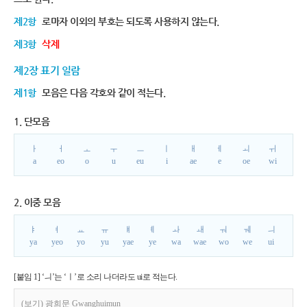
제2항
로마자 이외의 부호는 되도록 사용하지 않는다.
제3항
삭제
제2장 표기 일람
제1항
모음은 다음 각호와 같이 적는다.
1. 단모음
ㅏ
ㅓ
ㅗ
ㅜ
ㅡ
ㅣ
ㅐ
ㅔ
ㅚ
ㅟ
a
eo
o
u
eu
i
ae
e
oe
wi
2. 이중 모음
ㅑ
ㅕ
ㅛ
ㅠ
ㅒ
ㅖ
ㅘ
ㅙ
ㅝ
ㅞ
ㅢ
ya
yeo
yo
yu
yae
ye
wa
wae
wo
we
ui
[붙임 1] ‘ㅢ’는 ‘ㅣ’로 소리 나더라도 ui로 적는다.
(보기) 광희문 Gwanghuimun