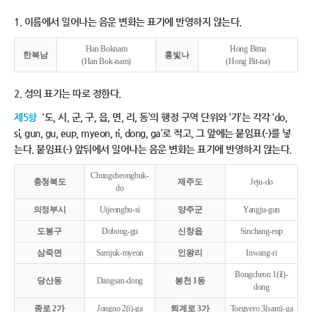
1. 이름에서 일어나는 음운 변화는 표기에 반영하지 않는다.
Han Boknam
Hong Bitna
한복남
홍빛나
(Han Bok-nam)
(Hong Bit-na)
2. 성의 표기는 따로 정한다.
제5항
‘도, 시, 군, 구, 읍, 면, 리, 동’의 행정 구역 단위와 ‘가’는 각각 ‘do,
si, gun, gu, eup, myeon, ri, dong, ga’로 적고, 그 앞에는 붙임표(-)를 넣
는다. 붙임표(-) 앞뒤에서 일어나는 음운 변화는 표기에 반영하지 않는다.
Chungcheongbuk-
충청북도
제주도
Jeju-do
do
의정부시
Uijeongbu-si
양주군
Yangju-gun
도봉구
Dobong-gu
신창읍
Sinchang-eup
삼죽면
Samjuk-myeon
인왕리
Inwang-ri
Bongcheon 1(il)-
당산동
Dangsan-dong
봉천 1동
dong
종로 2가
Jongno 2(i)-ga
퇴계로 3가
Toegyero 3(sam)-ga