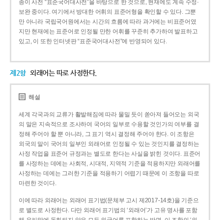
종이 사전 “표준국어대사전”을 바탕으로 한 것으로, 현재에도 계속 수정·
보완 중이다. 여기에서 방대한 어휘의 표준어형을 확인할 수 있다. 그뿐
만 아니라 국립국어원에서는 시간의 흐름에 따라 과거에는 비표준어였
지만 현재에는 표준어로 인정될 만한 어휘를 꾸준히 추가하여 발표하고
있고, 이 또한 인터넷판 “표준국어대사전”에 반영되어 있다.
제2항
외래어는 따로 사정한다.
해설
세계 각국과의 교류가 활발해짐에 따라 물밀 듯이 쏟아져 들어오는 외국
의 말은 지속적으로 조사하여 국어의 일부로 수용할 것인가의 여부를 결
정해 주어야 할 뿐 아니라, 그 표기 역시 결정해 주어야 한다. 이 조항은
외국의 말이 국어의 일부인 외래어로 인정될 수 있는 것인지를 결정하는
사정 작업을 표준어 규정과는 별도로 한다는 사실을 밝힌 것이다. 표준어
를 사정하는 데에는 사회적, 시대적, 지역적 기준을 적용하지만 외래어를
사정하는 데에는 그러한 기준을 적용하기 어렵기 때문에 이 조항을 따로
마련한 것이다.
이에 따라 외래어는 외래어 표기법(문체부 고시 제2017-14호)을 기준으
로 별도로 사정한다. 다만 외래어 표기법의 ‘외래어’가 고유 명사를 포함