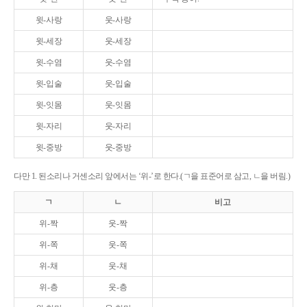
윗-사랑
웃-사랑
윗-세장
웃-세장
윗-수염
웃-수염
윗-입술
웃-입술
윗-잇몸
웃-잇몸
윗-자리
웃-자리
윗-중방
웃-중방
다만 1. 된소리나 거센소리 앞에서는 ‘위-’로 한다.(ㄱ을 표준어로 삼고, ㄴ을 버림.)
ㄱ
ㄴ
비고
위-짝
웃-짝
위-쪽
웃-쪽
위-채
웃-채
위-층
웃-층