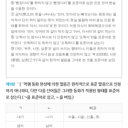
⑥ ‘뻗장다리’를 취하지 않고 ‘뻗정다리’를 표준어로 삼은 것은 언어 현실
을 수용한 것이다.
⑦ 금지(禁止)의 뜻을 나타내는 ‘앗아, 앗아라’는 빼앗는다는 원뜻과는 멀
어져서 단지 하지 말라는 뜻이 되었는데, 현실 발음에 따라 음성 모음 형
태를 취하여 ‘아서, 아서라’로 한 것이다. 어원 의식이 희박해졌으므로 어
법에 따라 ‘앗어, 앗어라’와 같이 적지 않고 ‘아서, 아서라’와 같이 적는다.
⑧ ‘오똑이’도 명사나 부사로 다 인정하지 않고 ‘오뚝이’만을 표준어로 정
하였다. ‘오똑하다’도 취하지 않고 ‘오뚝하다’를 표준어로 삼는다.
⑨ 다만, ‘부주, 사둔, 삼춘’은 널리 쓰이는 형태이나, 이들은 한자어 어원
을 의식하는 경향이 커서 음성 모음화를 인정하지 않고 ‘부조(扶助), 사돈
(査頓), 삼촌(三寸)’과 같이 한자어 발음을 그대로 쓴 것을 표준어로 삼았
다.
제9항
‘ㅣ’ 역행 동화 현상에 의한 발음은 원칙적으로 표준 발음으로 인정
하지 아니하되, 다만 다음 단어들은 그러한 동화가 적용된 형태를 표준어
로 삼는다.(ㄱ을 표준어로 삼고, ㄴ을 버림.)
ㄱ
ㄴ
비고
-내기
-나기
서울-, 시골-, 신출-, 풋-.
냄비
남비