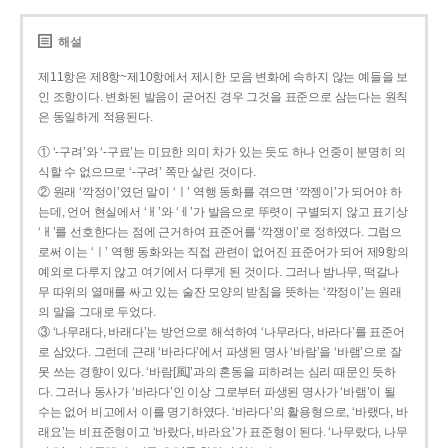
해설
제11항은 제8항~제10항에서 제시한 모음 변화에 속하지 않는 예들을 보
인 조항이다. 변화된 발음이 굳어진 경우 그것을 표준으로 삼는다는 원칙
은 동일하게 적용된다.
① ‘-구려’와 ‘-구료’는 미묘한 의미 차가 있는 듯도 하나 언중이 분명히 의
식할 수 없으므로 ‘-구려’ 쪽만 살린 것이다.
② 원래 ‘깍정이’였던 말이 ‘ㅣ’ 역행 동화를 겪으면 ‘깍젱이’가 되어야 하
는데, 언어 현실에서 ‘ㅐ’와 ‘ㅔ’가 발음으로 뚜렷이 구별되지 않고 표기상
‘ㅐ’를 선호한다는 점에 근거하여 표준어를 ‘깍쟁이’로 정하였다. 그럼으
로써 이는 ‘ㅣ’ 역행 동화와는 직접 관련이 없어진 표준어가 되어 제9항의
예외로 다루지 않고 여기에서 다루게 된 것이다. 그러나 밤나무, 떡갈나
무 따위의 열매를 싸고 있는 술잔 모양의 받침을 뜻하는 ‘깍정이’는 원래
의 말을 그대로 두었다.
③ ‘나무래다, 바래다’는 방언으로 해석하여 ‘나무라다, 바라다’를 표준어
로 삼았다. 그런데 근래 ‘바라다’에서 파생된 명사 ‘바람’을 ‘바램’으로 잘
못 쓰는 경향이 있다. ‘바람[風]’과의 혼동을 피하려는 심리 때문인 듯하
다. 그러나 동사가 ‘바라다’인 이상 그로부터 파생된 명사가 ‘바램’이 될
수는 없어 비고에서 이를 명기하였다. ‘바라다’의 활용형으로, ‘바랬다, 바
래요’는 비표준형이고 ‘바랐다, 바라요’가 표준형이 된다. ‘나무랐다, 나무