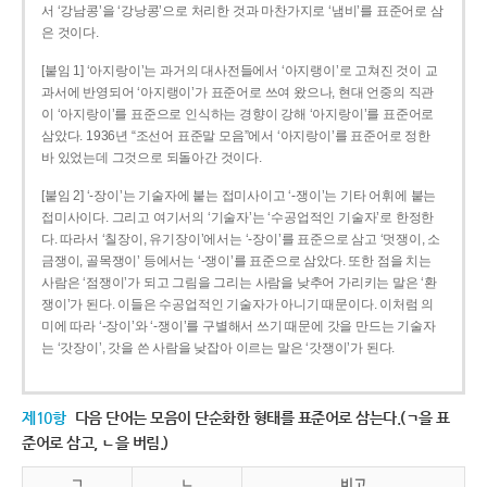
서 ‘강남콩’을 ‘강낭콩’으로 처리한 것과 마찬가지로 ‘냄비’를 표준어로 삼
은 것이다.
[붙임 1] ‘아지랑이’는 과거의 대사전들에서 ‘아지랭이’로 고쳐진 것이 교
과서에 반영되어 ‘아지랭이’가 표준어로 쓰여 왔으나, 현대 언중의 직관
이 ‘아지랑이’를 표준으로 인식하는 경향이 강해 ‘아지랑이’를 표준어로
삼았다. 1936년 “조선어 표준말 모음”에서 ‘아지랑이’를 표준어로 정한
바 있었는데 그것으로 되돌아간 것이다.
[붙임 2] ‘-장이’는 기술자에 붙는 접미사이고 ‘-쟁이’는 기타 어휘에 붙는
접미사이다. 그리고 여기서의 ‘기술자’는 ‘수공업적인 기술자’로 한정한
다. 따라서 ‘칠장이, 유기장이’에서는 ‘-장이’를 표준으로 삼고 ‘멋쟁이, 소
금쟁이, 골목쟁이’ 등에서는 ‘-쟁이’를 표준으로 삼았다. 또한 점을 치는
사람은 ‘점쟁이’가 되고 그림을 그리는 사람을 낮추어 가리키는 말은 ‘환
쟁이’가 된다. 이들은 수공업적인 기술자가 아니기 때문이다. 이처럼 의
미에 따라 ‘-장이’와 ‘-쟁이’를 구별해서 쓰기 때문에 갓을 만드는 기술자
는 ‘갓장이’, 갓을 쓴 사람을 낮잡아 이르는 말은 ‘갓쟁이’가 된다.
제10항
다음 단어는 모음이 단순화한 형태를 표준어로 삼는다.(ㄱ을 표
준어로 삼고, ㄴ을 버림.)
ㄱ
ㄴ
비고