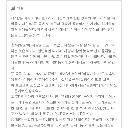
해설
제3항은 예사소리나 된소리가 거센소리로 변한 경우의 예이다. 사실 ‘나
팔꽃’이나 ‘끄나풀’ 등은 이 표준어 규정이 공표되기 전에 이미 일반화되
었던 형태들이다. 이 점에서 여기 예시한 어휘는 이미 뿌리를 내린 형태
들을 인정하는 성격이 크다.
① ‘나발꽃’이 ‘나팔꽃’으로 바뀌었으나 모든 ‘나발’을 ‘나팔’로 바꾸어야
하는 것은 아니다. 일반적인 의미의 ‘나팔’과 함께 놋쇠로 긴 대롱처럼 만
든 전통 관악기의 하나인 ‘나발’도 인정될 뿐만 아니라 ‘나팔바지, 나팔관,
나팔벌레’ 등과 ‘개나발, 병나발’ 등의 합성어에서도 각각 구별되어 쓰인
다.
② 동물 ‘삵’과 ‘고양이’의 준말인 ‘괭이’가 결합한 ‘삵괭이’는 표준 발음법
에 따라 [삭꽹이]가 되어야 하는데, 실제 발음은 [살쾡이]이므로 ‘살쾡
이’를 표준어로 삼았다. 표준어 규정 제26항에서는 ‘살쾡이’와 함께 ‘삵’도
표준어로 인정하였다.
③ ‘칸’은 공간의 구획을 나타내며, ‘간(間)’은 이미 굳어진 한자어 속에서
쓰이거나 공간으로서의 장소를 가리키는 접미사로 쓰인다. 그러므로 ‘위
칸, 한 칸 벌리다, 비어 있는 칸’ 등에서는 ‘칸’을 쓰고 ‘초가삼간, 뒷간, 마
구간, 방앗간, 외양간, 푸줏간, 헛간’ 등에서는 ‘간’을 쓴다.
④ ‘털다’는 달려 있는 것, 붙어 있는 것 따위가 떨어지게 흔들거나 치거나
한다는 뜻으로, 주로 ‘옷, 이불’ 등과 같이 먼지 따위가 붙어 있는 대상을