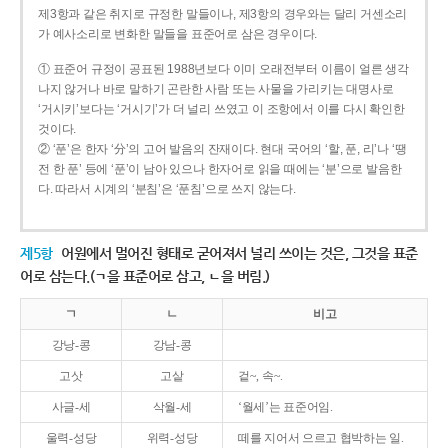
제3항과 같은 취지로 규정한 말들이나, 제3항의 경우와는 달리 거센소리
가 예사소리로 변화한 말들을 표준어로 삼은 경우이다.
① 표준어 규정이 공표된 1988년보다 이미 오래전부터 이름이 얼른 생각
나지 않거나 바로 말하기 곤란한 사람 또는 사물을 가리키는 대명사로
‘거시키’보다는 ‘거시기’가 더 널리 쓰였고 이 조항에서 이를 다시 확인한
것이다.
② ‘푼’은 한자 ‘分’의 고어 발음의 잔재이다. 현대 국어의 ‘할, 푼, 리’나 ‘땡
전 한 푼’ 등에 ‘푼’이 남아 있으나 한자어로 읽을 때에는 ‘분’으로 발음한
다. 따라서 시계의 ‘분침’은 ‘푼침’으로 쓰지 않는다.
제5항
어원에서 멀어진 형태로 굳어져서 널리 쓰이는 것은, 그것을 표준
어로 삼는다.(ㄱ을 표준어로 삼고, ㄴ을 버림.)
ㄱ
ㄴ
비고
강낭-콩
강남-콩
고삿
고샅
겉~, 속~.
사글-세
삭월-세
‘월세’는 표준어임.
울력-성당
위력-성당
떼를 지어서 으르고 협박하는 일.