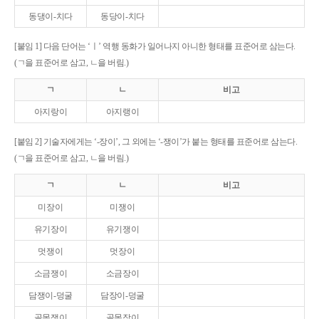
동댕이-치다
동당이-치다
[붙임 1] 다음 단어는 ‘ㅣ’ 역행 동화가 일어나지 아니한 형태를 표준어로 삼는다.
(ㄱ을 표준어로 삼고, ㄴ을 버림.)
ㄱ
ㄴ
비고
아지랑이
아지랭이
[붙임 2] 기술자에게는 ‘-장이’, 그 외에는 ‘-쟁이’가 붙는 형태를 표준어로 삼는다.
(ㄱ을 표준어로 삼고, ㄴ을 버림.)
ㄱ
ㄴ
비고
미장이
미쟁이
유기장이
유기쟁이
멋쟁이
멋장이
소금쟁이
소금장이
담쟁이-덩굴
담장이-덩굴
골목쟁이
골목장이