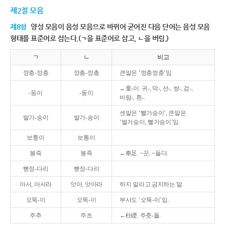
제2절 모음
제8항
양성 모음이 음성 모음으로 바뀌어 굳어진 다음 단어는 음성 모음
형태를 표준어로 삼는다.(ㄱ을 표준어로 삼고, ㄴ을 버림.)
ㄱ
ㄴ
비고
깡충-깡충
깡총-깡총
큰말은 ‘껑충껑충’임.
←童-이. 귀-, 막-, 선-, 쌍-, 검-,
-둥이
-동이
바람-, 흰-.
센말은 ‘빨가숭이’, 큰말은
발가-숭이
발가-송이
‘벌거숭이, 뻘거숭이’임.
보퉁이
보통이
봉죽
봉족
←奉足. ~꾼, ~들다.
뻗정-다리
뻗장-다리
아서, 아서라
앗아, 앗아라
하지 말라고 금지하는 말.
오뚝-이
오똑-이
부사도 ‘오뚝-이’임.
주추
주초
←柱礎. 주춧-돌.