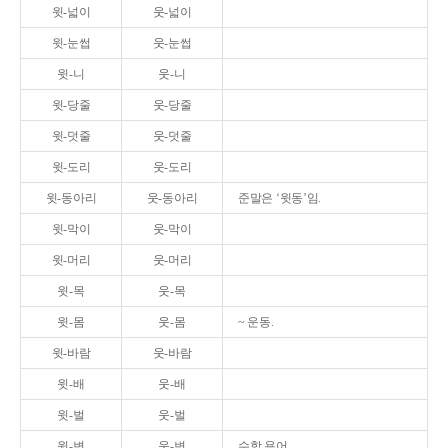
윗-넓이
웃-넓이
윗-눈썹
웃-눈썹
윗-니
웃-니
윗-당줄
웃-당줄
윗-덧줄
웃-덧줄
윗-도리
웃-도리
윗-동아리
웃-동아리
준말은 ‘윗동’임.
윗-막이
웃-막이
윗-머리
웃-머리
윗-목
웃-목
윗-몸
웃-몸
~ 운동.
윗-바람
웃-바람
윗-배
웃-배
윗-벌
웃-벌
윗-변
웃-변
수학 용어.