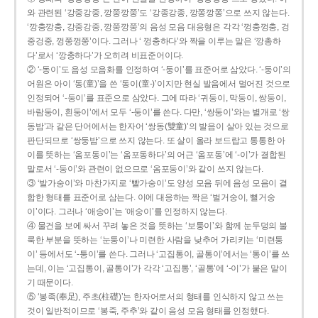
와 관련된 ‘강중강중, 깡쭝깡쭝’도 ‘강종강종, 깡쫑깡쫑’으로 쓰지 않는다.
‘깡충깡충, 강중강중, 깡쭝깡쭝’의 음성 모음 대응형은 각각 ‘껑충껑충, 겅
중겅중, 껑쭝껑쭝’이다. 그러나 ‘ 껑충하다’와 짝을 이루는 말은 ‘깡총하
다’로서 ‘깡충하다’가 오히려 비표준어이다.
② ‘-동이’도 음성 모음화를 인정하여 ‘-둥이’를 표준어로 삼았다. ‘-둥이’의
어원은 아이 ‘동(童)’을 쓴 ‘동이(童-)’이지만 현실 발음에서 멀어진 것으로
인정되어 ‘-둥이’를 표준으로 삼았다. 그에 따라 ‘귀둥이, 막둥이, 쌍둥이,
바람둥이, 흰둥이’에서 모두 ‘-둥이’를 쓴다. 다만, ‘쌍둥이’와는 별개로 ‘쌍
동밤’과 같은 단어에서는 한자어 ‘쌍동(雙童)’의 발음이 살아 있는 것으로
판단되므로 ‘쌍둥밤’으로 쓰지 않는다. 또 살이 올라 보드랍고 통통한 아
이를 뜻하는 ‘옴포동이’는 ‘옴포동하다’의 어근 ‘옴포동’에 ‘-이’가 결합된
말로서 ‘-둥이’와 관련이 없으므로 ‘옴포둥이’와 같이 쓰지 않는다.
③ ‘발가숭이’와 마찬가지로 ‘빨가숭이’도 양성 모음 뒤에 음성 모음이 결
합한 형태를 표준어로 삼는다. 이에 대응하는 짝은 ‘벌거숭이, 뻘거숭
이’이다. 그러나 ‘애송이’는 ‘애숭이’를 인정하지 않는다.
④ 물건을 보에 싸서 꾸려 놓은 것을 뜻하는 ‘보퉁이’와 함께 눈두덩의 불
룩한 부분을 뜻하는 ‘눈퉁이’나 미련한 사람을 낮추어 가리키는 ‘미련퉁
이’ 등에서도 ‘-퉁이’를 쓴다. 그러나 ‘고집통이, 골통이’에서는 ‘통이’를 쓰
는데, 이는 ‘고집통이, 골통이’가 각각 ‘고집통’, ‘골통’에 ‘-이’가 붙은 말이
기 때문이다.
⑤ ‘봉족(奉足), 주초(柱礎)’는 한자어로서의 형태를 인식하지 않고 쓰는
것이 일반적이므로 ‘봉죽, 주추’와 같이 음성 모음 형태를 인정했다.