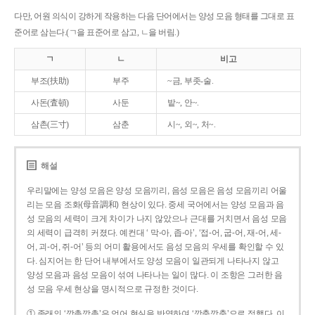
다만, 어원 의식이 강하게 작용하는 다음 단어에서는 양성 모음 형태를 그대로 표
준어로 삼는다.(ㄱ을 표준어로 삼고, ㄴ을 버림.)
ㄱ
ㄴ
비고
부조(扶助)
부주
~금, 부좃-술.
사돈(査頓)
사둔
밭~, 안~.
삼촌(三寸)
삼춘
시~, 외~, 처~.
해설
우리말에는 양성 모음은 양성 모음끼리, 음성 모음은 음성 모음끼리 어울
리는 모음 조화(母音調和) 현상이 있다. 중세 국어에서는 양성 모음과 음
성 모음의 세력이 크게 차이가 나지 않았으나 근대를 거치면서 음성 모음
의 세력이 급격히 커졌다. 예컨대 ‘ 막-아, 좁-아’, ‘접-어, 굽-어, 재-어, 세-
어, 괴-어, 쥐-어’ 등의 어미 활용에서도 음성 모음의 우세를 확인할 수 있
다. 심지어는 한 단어 내부에서도 양성 모음이 일관되게 나타나지 않고
양성 모음과 음성 모음이 섞여 나타나는 일이 많다. 이 조항은 그러한 음
성 모음 우세 현상을 명시적으로 규정한 것이다.
① 종래의 ‘깡총깡총’은 언어 현실을 반영하여 ‘깡충깡충’으로 정했다. 이