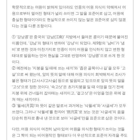
학문적으로는 어원이 밝혀져 있더라도 언중의 어원 의식이 약해져서 어
원으로부터 멀어진 형태가 널리 쓰이면 그 말을 표준어로 삼고, 어원에
충실한 형태이더라도 현실적으로 쓰이지 않는 말은 표준어로 삼지 않겠
다는 것을 다룬 조항이다.
① ‘강낭콩’은 중국의 ‘강남(江南)’ 지방에서 들여온 콩이기 때문에 붙여진
이름인데, ‘강남’의 형태가 변하여 ‘강낭’이 되었다. 제9항의 ‘남비’가 ‘냄
비’로 변한 것과 마찬가지로 언중이 이미 어원을 인식하지 않고 변한 형
태대로 발음하는 언어 현실을 그대로 반영하여 ‘강낭콩’으로 쓰게 한 것
이다.
② 예전에는 ‘지붕을 일 때에 쓰는 새끼’와 ‘좁은 골목이나 길’을 모두 ‘고
샅’으로 써 왔는데, 앞의 뜻의 말에 대해 어원 의식이 희박해져서 조사가
붙은 형태가 [고사시/고사슬] 등으로 발음되고 있으므로 앞의 뜻의 말을
‘고삿’으로 정한 것이다. ‘속고삿’은 초가지붕을 일 때 이엉을 얹기 전에
지붕 위에 건너질러 잡아매는 새끼이고, ‘겉고삿’은 이엉을 얹은 위에 걸
쳐 매는 새끼이다.
③ ‘월세(月貰)’와 뜻이 같은 말로서 과거에는 ‘삭월세’와 ‘사글세’가 모두
쓰였다. 그러나 ‘삭월세’를 한자어 ‘朔月貰’로 보는 것은 ‘사글세’의 음을
단순히 한자로 흉내 낸 것으로 보아 ‘사글세’만을 표준으로 삼은 것이다.
다만, 어원 의식이 여전히 남아 있어 어원을 의식한 형태가 쓰이는 것들
은 그 짝이 되는 비어원적인 형태보다 더 우선적으로 표준어 자격을 주도