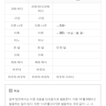
괴퍅-하다/괴팩-
괴팍-하다
하다
-구먼
-구면
미루-나무
미류-나무
←美柳~.
미륵
미력
←彌勒. ~보살, ~불, 돌~.
여느
여늬
온-달
왼-달
만 한 달.
으레
으례
케케-묵다
켸켸-묵다
허우대
허위대
허우적-허우적
허위적-허위적
허우적-거리다.
해설
일부 방언에서는 이중 모음을 단모음으로 발음한다. 가령 ‘벼’를 [베]라고
발음하는 일이 있다. 또한 ‘사과’를 [사가]로 발음하는 것과 같이 ‘ㅚ, ㅟ,