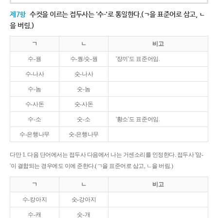
제7항
수컷을 이르는 접두사는 '수-'로 통일한다.(ㄱ을 표준어로 삼고, ㄴ
을 버림.)
ㄱ
ㄴ
비고
수-꿩
수-퀑/숫-꿩
'장끼'도 표준어임.
수-나사
숫-나사
수-놈
숫-놈
수-사돈
숫-사돈
수-소
숫-소
'황소'도 표준어임.
수-은행나무
숫-은행나무
다만 1. 다음 단어에서는 접두사 다음에서 나는 거센소리를 인정한다. 접두사 '암-
'이 결합되는 경우에도 이에 준한다.(ㄱ을 표준어로 삼고, ㄴ을 버림.)
ㄱ
ㄴ
비고
수-캉아지
숫-강아지
수-캐
숫-개