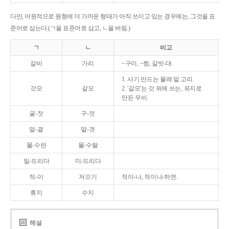
다만, 어원적으로 원형에 더 가까운 형태가 아직 쓰이고 있는 경우에는, 그것을 표
준어로 삼는다.(ㄱ을 표준어로 삼고, ㄴ을 버림.)
ㄱ
ㄴ
비고
갈비
가리
~구이, ~찜, 갈빗-대.
1. 사기 만드는 물레 밑 고리.
갓모
갈모
2. '갈모'는 갓 위에 쓰는, 유지로
만든 우비.
굴-젓
구-젓
말-곁
말-겻
물-수란
물-수랄
밀-뜨리다
미-뜨리다
적-이
저으기
적이-나, 적이나-하면.
휴지
수지
해설