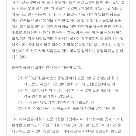
다.”와 같은 말에서 ‘두’는 서울말이기는 하지만 표준어는 아니다. 교양 있
는 사람은 오랜 문자 언어의 관습적 쓰임에 영향을 받아 ‘도’라고 쓰는 것
이 옳다고 믿기 때문이다. 따라서 서울말은 서울 지역의 말을 바탕으로
하되 언중들의 교양 의식을 반영한 말이라고 할 수 있다. 서울말을 표준
어의 조건으로 한다는 이러한 규정을 어떤 지역어를 사용하면 안 된다는
뜻으로 오해하면 안 된다. 표준어는 교육, 방송, 공식적 담화 등에서 써야
할 말이지 지역 사람들끼리 편하게 대화하는 경우에까지 꼭 써야 하는 말
이 아니다. 오히려 여러 지역어는 지역의 문화적 가치를 보존하는 소중한
자산이기도 하고 지역 사람들의 연대 의식을 강화하는 긍정적 기능을 하
기도 한다.
표준어 규정의 실제적인 대상은 다음과 같다.
(가) 1933년 ‘한글 마춤법 통일안’에서 표준어로 규정하였던 형태
가 그동안 자연스러운 언어 변화에 의해 고형(古形)이 된 것
(나) 1933년 당시 미처 사정의 대상이 되지 않아 표준어로서의 자
격을 인정받을 기회가 없었던 것
(다) 각 사전에서 달리 처리하여 정리가 필요한 것
(라) 방언, 신조어 등이 세력을 얻어 표준어 자리를 굳혀 가던 것
그러나 수많은 어휘의 표준어형을 규정에서 다 예시할 수는 없다. 이러한
한계를 보완하고자 국립국어원에서는 인터넷으로 “표준국어대사전”을
제공하고 있다. 인터넷판 “표준국어대사전”은 1999년에 초판이 발간된