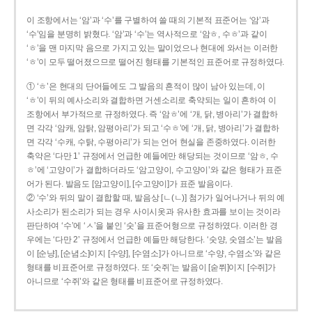
이 조항에서는 ‘암’과 ‘수’를 구별하여 쓸 때의 기본적 표준어는 ‘암’과
‘수’임을 분명히 밝혔다. ‘암’과 ‘수’는 역사적으로 ‘암ㅎ, 수ㅎ’과 같이
‘ㅎ’을 맨 마지막 음으로 가지고 있는 말이었으나 현대에 와서는 이러한
‘ㅎ’이 모두 떨어졌으므로 떨어진 형태를 기본적인 표준어로 규정하였다.
① ‘ㅎ’은 현대의 단어들에도 그 발음의 흔적이 많이 남아 있는데, 이
‘ㅎ’이 뒤의 예사소리와 결합하면 거센소리로 축약되는 일이 흔하여 이
조항에서 부가적으로 규정하였다. 즉 ‘암ㅎ’에 ‘개, 닭, 병아리’가 결합하
면 각각 ‘암캐, 암탉, 암평아리’가 되고 ‘수ㅎ’에 ‘개, 닭, 병아리’가 결합하
면 각각 ‘수캐, 수탉, 수평아리’가 되는 언어 현실을 존중하였다. 이러한
축약은 ‘다만 1’ 규정에서 언급한 예들에만 해당되는 것이므로 ‘암ㅎ, 수
ㅎ’에 ‘고양이’가 결합하더라도 ‘암고양이, 수고양이’와 같은 형태가 표준
어가 된다. 발음도 [암고양이], [수고양이]가 표준 발음이다.
② ‘수’와 뒤의 말이 결합할 때, 발음상 [ㄴ(ㄴ)] 첨가가 일어나거나 뒤의 예
사소리가 된소리가 되는 경우 사이시옷과 유사한 효과를 보이는 것이라
판단하여 ‘수’에 ‘ㅅ’을 붙인 ‘숫’을 표준어형으로 규정하였다. 이러한 경
우에는 ‘다만 2’ 규정에서 언급한 예들만 해당한다. ‘숫양, 숫염소’는 발음
이 [순냥], [순념소]이지 [수양], [수염소]가 아니므로 ‘수양, 수염소’와 같은
형태를 비표준어로 규정하였다. 또 ‘숫쥐’는 발음이 [숟쮜]이지 [수쥐]가
아니므로 ‘수쥐’와 같은 형태를 비표준어로 규정하였다.