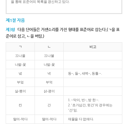
을 통해 표준어의 목록을 갱신하고 있다.
제1절 자음
제3항
다음 단어들은 거센소리를 가진 형태를 표준어로 삼는다.(ㄱ을 표
준어로 삼고, ㄴ을 버림.)
ㄱ
ㄴ
비고
끄나풀
끄나불
나팔-꽃
나발-꽃
녘
녁
동~, 들~, 새벽~, 동틀 ~.
부엌
부억
살-쾡이
삵-괭이
1. ~막이, 빈~, 방 한 ~.
칸
간
2. ‘초가삼간, 윗간’의 경우에는
‘간’임.
털어-먹다
떨어-먹다
재물을 다 없애다.