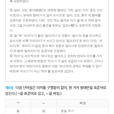
록 규정하였다.
④ ‘갈비, 갓모, 휴지(休紙)’는 변화된 형태인 ‘가리, 갈모, 수지’ 등도 각각
쓰였으나, 본래의 형태가 더 널리 쓰이므로 ‘갈비, 갓모, 휴지’의 형태를
표준어로 인정하였다. 다만, ‘갓모’와는 별개로 비가 올 때 갓 위에 덮어
쓰던 고깔 비슷하게 생긴 물건을 뜻하는 ‘갈모(-帽)’는 표준어로 인정한
다.
⑤ ‘밀-’에 ‘-뜨리다’가 붙은 ‘밀뜨리다’도 언중이 ‘밀다’의 뜻을 의식하고
있으므로 비록 ‘미뜨리다’가 쓰이고 있어도 ‘밀뜨리다’로 쓴다. 다만, ‘-뜨
리다’와 ‘-트리다’가 같은 뜻의 복수 표준어 접미사로 인정되므로 ‘밀뜨리
다’와 함께 ‘밀트리다’도 표준어로 인정된다.
⑥ ‘적이’는 의미적으로 ‘적다’와는 멀어지고 오히려 반대의 의미를 가지
게 되었다. 그 때문에 한동안 ‘저으기’가 널리 보급되기도 하였다. 그러나
반대의 뜻이 되었더라도 원래의 어원 ‘적다’와의 관계는 부정할 수 없기
때문에 ‘저으기’가 아닌 ‘적이’를 표준어로 삼았다.
제6항
다음 단어들은 의미를 구별함이 없이, 한 가지 형태만을 표준어로
삼는다.(ㄱ을 표준어로 삼고, ㄴ을 버림.)
ㄱ
ㄴ
비고
돌
돐
생일, 주기.