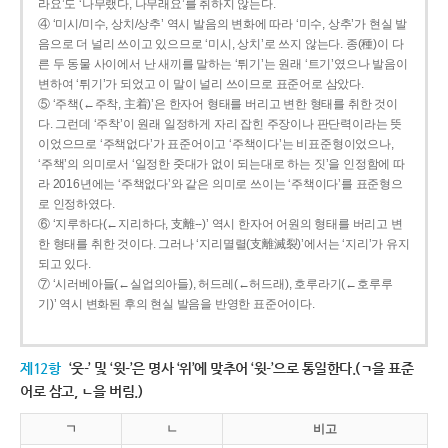
라요’도 ‘나무랬다, 나무래요’를 취하지 않는다.
④ ‘미시/미수, 상치/상추’ 역시 발음의 변화에 따라 ‘미수, 상추’가 현실 발
음으로 더 널리 쓰이고 있으므로 ‘미시, 상치’로 쓰지 않는다. 종(種)이 다
른 두 동물 사이에서 난 새끼를 말하는 ‘튀기’는 원래 ‘트기’였으나 발음이
변하여 ‘튀기’가 되었고 이 말이 널리 쓰이므로 표준어로 삼았다.
⑤ ‘주책(←주착, 主着)’은 한자어 형태를 버리고 변한 형태를 취한 것이
다. 그런데 ‘주착’이 원래 일정하게 자리 잡힌 주장이나 판단력이라는 뜻
이었으므로 ‘주책없다’가 표준어이고 ‘주책이다’는 비표준형이었으나,
‘주책’의 의미로서 ‘일정한 줏대가 없이 되는대로 하는 짓’을 인정함에 따
라 2016년에는 ‘주책없다’와 같은 의미로 쓰이는 ‘주책이다’를 표준형으
로 인정하였다.
⑥ ‘지루하다(←지리하다, 支離--)’ 역시 한자어 어원의 형태를 버리고 변
한 형태를 취한 것이다. 그러나 ‘지리멸렬(支離滅裂)’에서는 ‘지리’가 유지
되고 있다.
⑦ ‘시러베아들(←실업의아들), 허드레(←허드래), 호루라기(←호루루
기)’ 역시 변화된 후의 현실 발음을 반영한 표준어이다.
제12항
‘웃-’ 및 ‘윗-’은 명사 ‘위’에 맞추어 ‘윗-’으로 통일한다.(ㄱ을 표준
어로 삼고, ㄴ을 버림.)
ㄱ
ㄴ
비고