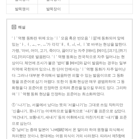
발목쟁이
발목장이
해설
‘ㅣ’ 역행 동화란 뒤에 오는 ‘ㅣ’ 모음 혹은 반모음 ‘ㅣ[j]’에 동화되어 앞에
있는 ‘ㅏ, ㅓ, ㅗ, ㅜ, ㅡ’가 각각 ‘ㅐ, ㅔ, ㅚ, ㅟ, ㅣ’로 바뀌는 현상을 말한다.
가령, ‘아비, 어미, 고기, 죽이다, 끓이다’는 자주 [애비], [에미], [괴기], [쥐기
다], [끼리다]로 발음된다. ‘ㅣ’ 역행 동화는 전국적으로 자주 일어나는 현
상이다. 체언에 조사가 붙은 ‘밥이’를 [배비]와 같이 발음하는 경우는 일부
지역에 국한되어 있으나, 한 단어 안에서는 ‘ㅣ’ 역행 동화가 자주 일어난
다. 그러나 대부분 주의해서 발음하면 피할 수 있는 발음이므로 그 동화
형을 표준어로 삼기 어렵다. 또한 이 동화 현상은 매우 광범위하여 그 동
화형을 다 표준어로 인정하면 오히려 혼란을 일으킬 우려도 있다. 그리하
여 ‘ㅣ’ 역행 동화 현상을 인정하는 표준어는 최소화하였다.
① ‘-나기’는, 서울에서 났다는 뜻의 ‘서울나기’는 그대로 쓰임 직하지만
‘신출나기, 풋나기’는 어색하므로 일률적으로 ‘-내기’를 표준으로 삼았다.
‘여간내기, 보통내기, 새내기’ 등의 어휘에서도 마찬가지로 ‘-내기’를 표준
으로 삼는다.
② ‘남비’는 종래 일본어 ‘나베[鍋]’에서 온 말이라 하여 원형을 의식해서
처리했던 것이나, 현대에는 어원 의식이 거의 사라졌다. 따라서 제5항에