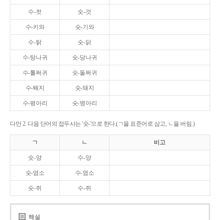
수-컷
숫-것
수-키와
숫-기와
수-탉
숫-닭
수-탕나귀
숫-당나귀
수-톨쩌귀
숫-돌쩌귀
수-퇘지
숫-돼지
수-평아리
숫-병아리
다만 2. 다음 단어의 접두사는 '숫-'으로 한다.(ㄱ을 표준어로 삼고, ㄴ을 버림.)
ㄱ
ㄴ
비고
숫-양
수-양
숫-염소
수-염소
숫-쥐
수-쥐
해설