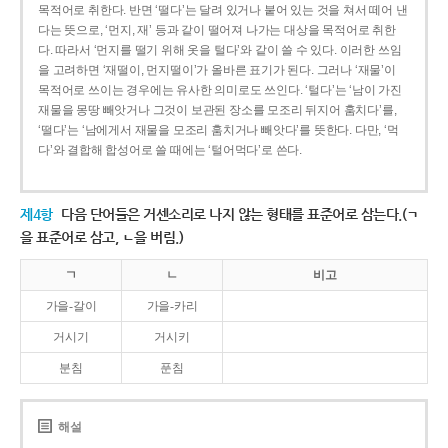
목적어로 취한다. 반면 ‘떨다’는 달려 있거나 붙어 있는 것을 쳐서 떼어 낸
다는 뜻으로, ‘먼지, 재’ 등과 같이 떨어져 나가는 대상을 목적어로 취한
다. 따라서 ‘먼지를 떨기 위해 옷을 털다’와 같이 쓸 수 있다. 이러한 쓰임
을 고려하면 ‘재떨이, 먼지떨이’가 올바른 표기가 된다. 그러나 ‘재물’이
목적어로 쓰이는 경우에는 유사한 의미로도 쓰인다. ‘털다’는 ‘남이 가진
재물을 몽땅 빼앗거나 그것이 보관된 장소를 모조리 뒤지어 훔치다’를,
‘떨다’는 ‘남에게서 재물을 모조리 훔치거나 빼앗다’를 뜻한다. 다만, ‘먹
다’와 결합해 합성어로 쓸 때에는 ‘털어먹다’로 쓴다.
제4항
다음 단어들은 거센소리로 나지 않는 형태를 표준어로 삼는다.(ㄱ
을 표준어로 삼고, ㄴ을 버림.)
ㄱ
ㄴ
비고
가을-갈이
가을-카리
거시기
거시키
분침
푼침
해설