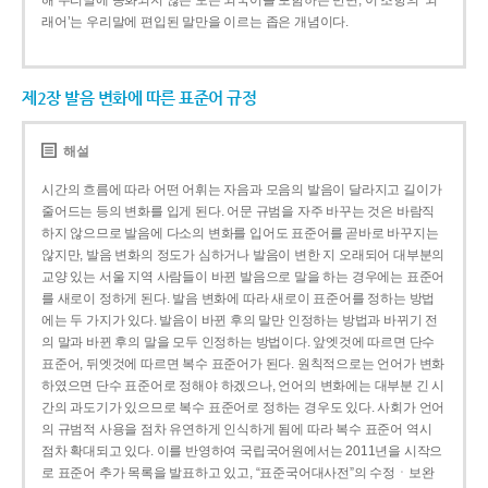
해 우리말에 동화되지 않은 모든 외국어를 포함하는 반면, 이 조항의 ‘외
래어’는 우리말에 편입된 말만을 이르는 좁은 개념이다.
제2장 발음 변화에 따른 표준어 규정
해설
시간의 흐름에 따라 어떤 어휘는 자음과 모음의 발음이 달라지고 길이가
줄어드는 등의 변화를 입게 된다. 어문 규범을 자주 바꾸는 것은 바람직
하지 않으므로 발음에 다소의 변화를 입어도 표준어를 곧바로 바꾸지는
않지만, 발음 변화의 정도가 심하거나 발음이 변한 지 오래되어 대부분의
교양 있는 서울 지역 사람들이 바뀐 발음으로 말을 하는 경우에는 표준어
를 새로이 정하게 된다. 발음 변화에 따라 새로이 표준어를 정하는 방법
에는 두 가지가 있다. 발음이 바뀐 후의 말만 인정하는 방법과 바뀌기 전
의 말과 바뀐 후의 말을 모두 인정하는 방법이다. 앞엣것에 따르면 단수
표준어, 뒤엣것에 따르면 복수 표준어가 된다. 원칙적으로는 언어가 변화
하였으면 단수 표준어로 정해야 하겠으나, 언어의 변화에는 대부분 긴 시
간의 과도기가 있으므로 복수 표준어로 정하는 경우도 있다. 사회가 언어
의 규범적 사용을 점차 유연하게 인식하게 됨에 따라 복수 표준어 역시
점차 확대되고 있다. 이를 반영하여 국립국어원에서는 2011년을 시작으
로 표준어 추가 목록을 발표하고 있고, “표준국어대사전”의 수정ㆍ보완