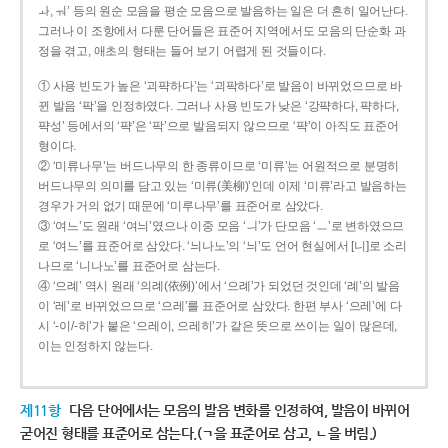
ㅘ, ㅝ’ 등의 원순 모음을 평순 모음으로 발음하는 일은 더 흔히 일어난다.
그러나 이 조항에서 다룬 단어들은 표준어 지역에서도 모음의 단순화 과
정을 겪고, 애초의 형태는 들어 보기 어렵게 된 것들이다.
① 사용 빈도가 높은 ‘괴퍅하다’는 ‘괴팍하다’로 발음이 바뀌었으므로 바
뀐 발음 ‘팍’을 인정하였다. 그러나 사용 빈도가 낮은 ‘강퍅하다, 퍅하다,
퍅성’ 등에서의 ‘퍅’은 ‘팍’으로 발음되지 않으므로 ‘퍅’이 아직도 표준어
형이다.
② ‘미류나무’는 버드나무의 한 종류이므로 ‘미류’는 어원적으로 분명히
버드나무의 의미를 담고 있는 ‘미류(美柳)’인데 이제 ‘미류’라고 발음하는
경우가 거의 없기 때문에 ‘미루나무’를 표준어로 삼았다.
③ ‘여느’도 원래 ‘여늬’였으나 이중 모음 ‘ㅢ’가 단모음 ‘ㅡ’로 변하였으므
로 ‘여느’를 표준어로 삼았다. ‘늬나노’의 ‘늬’도 언어 현실에서 [니]로 소리
나므로 ‘니나노’를 표준어로 삼는다.
④ ‘으례’ 역시 원래 ‘의례(依例)’에서 ‘으례’가 되었던 것인데 ‘례’의 발음
이 ‘레’로 바뀌었으므로 ‘으레’를 표준어로 삼았다. 한편 부사 ‘으레’에 다
시 ‘-이/-히’가 붙은 ‘으레이, 으레히’가 같은 뜻으로 쓰이는 일이 많은데,
이는 인정하지 않는다.
제11항
다음 단어에서는 모음의 발음 변화를 인정하여, 발음이 바뀌어
굳어진 형태를 표준어로 삼는다.(ㄱ을 표준어로 삼고, ㄴ을 버림.)