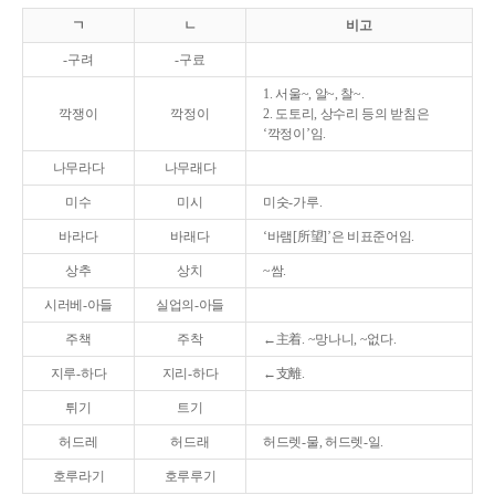
ㄱ
ㄴ
비고
-구려
-구료
1. 서울~, 알~, 찰~.
깍쟁이
깍정이
2. 도토리, 상수리 등의 받침은
‘깍정이’임.
나무라다
나무래다
미수
미시
미숫-가루.
바라다
바래다
‘바램[所望]’은 비표준어임.
상추
상치
~쌈.
시러베-아들
실업의-아들
주책
주착
←主着. ~망나니, ~없다.
지루-하다
지리-하다
←支離.
튀기
트기
허드레
허드래
허드렛-물, 허드렛-일.
호루라기
호루루기