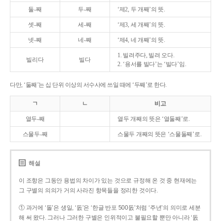
둘-째
두-째
‘제2, 두 개째’의 뜻.
셋-째
세-째
‘제3, 세 개째’의 뜻.
넷-째
네-째
‘제4, 네 개째’의 뜻.
1. 빌려주다, 빌려 오다.
빌리다
빌다
2. ‘용서를 빌다’는 ‘빌다’임.
다만, ‘둘째’는 십 단위 이상의 서수사에 쓰일 때에 ‘두째’로 한다.
ㄱ
ㄴ
비고
열두-째
열두 개째의 뜻은 ‘열둘째’로.
스물두-째
스물두 개째의 뜻은 ‘스물둘째’로.
해설
이 조항은 그동안 용법의 차이가 있는 것으로 규정해 온 것 중 현재에는
그 구별의 의의가 거의 사라진 항목들을 정리한 것이다.
① 과거에 ‘돌’은 생일, ‘돐’은 ‘한글 반포 500돐’처럼 ‘주년’의 의미로 세분
해 써 왔다. 그러나 그러한 구별은 인위적이고 불필요할 뿐만 아니라 ‘돐