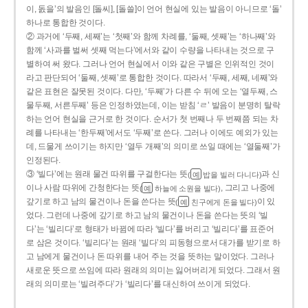
이, 돐을’의 발음인 [돌씨], [돌쓸]이 언어 현실에 있는 발음이 아니므로 ‘돌’
하나로 통합한 것이다.
② 과거에 ‘두째, 세째’는 ‘첫째’와 함께 차례를, ‘둘째, 셋째’는 ‘하나째’와
함께 ‘사과를 벌써 셋째 먹는다’에서와 같이 수량을 나타내는 것으로 구
별하여 써 왔다. 그러나 언어 현실에서 이와 같은 구별은 인위적인 것이
라고 판단되어 ‘둘째, 셋째’로 통합한 것이다. 따라서 ‘두째, 세째, 네째’와
같은 표현은 잘못된 것이다. 다만, ‘두째’가 다른 수 뒤에 오는 ‘열두째, 스
물두째, 서른두째’ 등은 인정하였는데, 이는 받침 ‘ㄹ’ 발음이 분명히 탈락
하는 언어 현실을 근거로 한 것이다. 순서가 첫 번째나 두 번째쯤 되는 차
례를 나타내는 ‘한두째’에서도 ‘두째’로 쓴다. 그러나 이에도 예외가 있는
데, 드물게 쓰이기는 하지만 ‘열두 개째’의 의미로 쓰일 때에는 ‘열둘째’가
인정된다.
③ ‘빌다’에는 원래 물건 따위를 구걸한다는 뜻
과 신
(
밥을 빌러 다니다)
예
이나 사람 따위에 간청한다는 뜻
, 그리고 나중에
(
하늘에 소원을 빌다)
예
갚기로 하고 남의 물건이나 돈을 쓴다는 뜻
이 있
(
친구에게 돈을 빌다)
예
었다. 그런데 나중에 갚기로 하고 남의 물건이나 돈을 쓴다는 뜻의 ‘빌
다’는 ‘빌리다’로 형태가 바뀜에 따라 ‘빌다’를 버리고 ‘빌리다’를 표준어
로 삼은 것이다. ‘빌리다’는 원래 ‘빌다’의 피동형으로서 대가를 받기로 하
고 남에게 물건이나 돈 따위를 내어 주는 것을 뜻하는 말이었다. 그러나
새로운 뜻으로 쓰임에 따라 원래의 의미는 잃어버리게 되었다. 그래서 원
래의 의미로는 ‘빌려주다’가 ‘빌리다’를 대신하여 쓰이게 되었다.