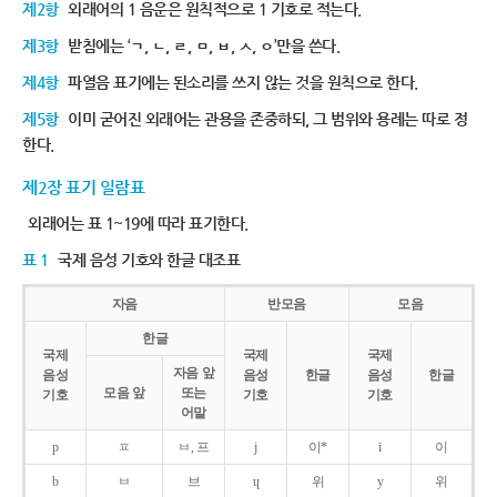
제2항
외래어의 1 음운은 원칙적으로 1 기호로 적는다.
제3항
받침에는 ‘ㄱ, ㄴ, ㄹ, ㅁ, ㅂ, ㅅ, ㅇ’만을 쓴다.
제4항
파열음 표기에는 된소리를 쓰지 않는 것을 원칙으로 한다.
제5항
이미 굳어진 외래어는 관용을 존중하되, 그 범위와 용례는 따로 정
한다.
제2장 표기 일람표
외래어는 표 1~19에 따라 표기한다.
표 1
국제 음성 기호와 한글 대조표
자음
반모음
모음
한글
국제
국제
국제
자음 앞
음성
음성
한글
음성
한글
모음 앞
또는
기호
기호
기호
어말
p
ㅍ
ㅂ, 프
j
이*
i
이
b
ㅂ
브
ɥ
위
y
위