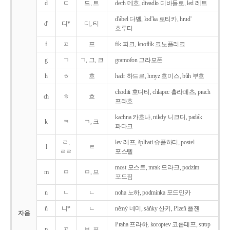
d
ㄷ
드, 트
dech 데흐, divadlo 디바들로, led 레트
d'ábel 댜벨, lod'ka 로티카, hrud'
d'
디*
디, 티
흐루티
f
ㅍ
프
fík 피크, knoflík 크노플리크
g
ㄱ
ㄱ, 그, 크
gramofon 그라모폰
h
ㅎ
흐
hadr 하드르, hmyz 흐미스, bůh 부흐
choditi 호디티, chlapec 흘라페츠, prach
ch
ㅎ
흐
프라흐
kachna 카흐나, nikdy 니크디, padák
k
ㅋ
ㄱ, 크
파다크
ㄹ,
lev 레프, šplhati 슈플하티, postel
l
ㄹ
ㄹㄹ
포스텔
most 모스트, mrak 므라크, podzim
m
ㅁ
ㅁ, 므
포드짐
n
ㄴ
ㄴ
noha 노하, podmínka 포드민카
ň
니*
ㄴ
němý 네미, sáňky 산키, Plzeň 플젠
자음
Praha 프라하, koroptev 코롭테프, strop
p
ㅍ
ㅂ, 프