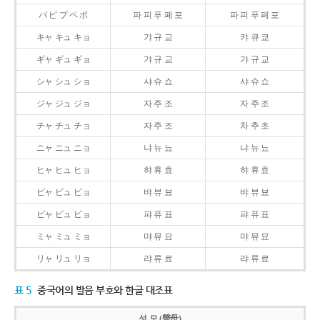
パ ピ プ ペ ポ
파 피 푸 페 포
파 피 푸 페 포
キャ キュ キョ
갸 규 교
캬 큐 쿄
ギャ ギュ ギョ
갸 규 교
갸 규 교
シャ シュ ショ
샤 슈 쇼
샤 슈 쇼
ジャ ジュ ジョ
자 주 조
자 주 조
チャ チュ チョ
자 주 조
차 추 초
ニャ ニュ ニョ
냐 뉴 뇨
냐 뉴 뇨
ヒャ ヒュ ヒョ
햐 휴 효
햐 휴 효
ビャ ビュ ビョ
뱌 뷰 뵤
뱌 뷰 뵤
ピャ ピュ ピョ
퍄 퓨 표
퍄 퓨 표
ミャ ミュ ミョ
먀 뮤 묘
먀 뮤 묘
リャ リュ リョ
랴 류 료
랴 류 료
표 5
중국어의 발음 부호와 한글 대조표
성 모 (聲母)