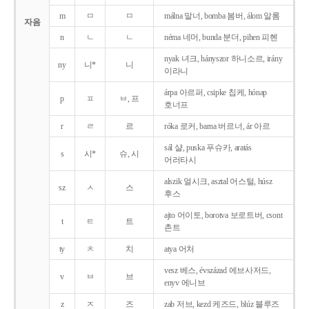
m
ㅁ
ㅁ
málna 말너, bomba 봄버, álom 알롬
자음
n
ㄴ
ㄴ
néma 네머, bunda 분더, pihen 피헨
nyak 녀크, hányszor 하니소르, irány
ny
니*
니
이라니
árpa 아르퍼, csipke 칩케, hónap
p
ㅍ
ㅂ, 프
호너프
r
ㄹ
르
róka 로커, barna 버르너, ár 아르
sál 샬, puska 푸슈카, aratás
s
시*
슈, 시
어러타시
alszik 얼시크, asztal 어스털, húsz
sz
ㅅ
스
후스
ajto 어이토, borotva 보로트버, csont
t
ㅌ
트
촌트
ty
ㅊ
치
atya 어처
vesz 베스, évszázad 에브사저드,
v
ㅂ
브
enyv 에니브
z
ㅈ
즈
zab 저브, kezd 케즈드, blúz 블루즈