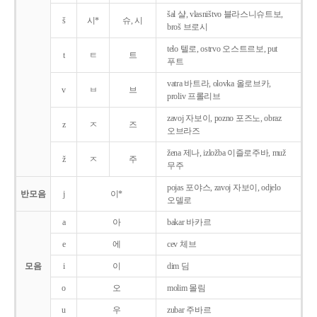
šal 샬, vlasništvo 블라스니슈트보,
š
시*
슈, 시
broš 브로시
telo 텔로, ostrvo 오스트르보, put
t
ㅌ
트
푸트
vatra 바트라, olovka 올로브카,
v
ㅂ
브
proliv 프롤리브
zavoj 자보이, pozno 포즈노, obraz
z
ㅈ
즈
오브라즈
žena 제나, izložba 이즐로주바, muž
ž
ㅈ
주
무주
pojas 포야스, zavoj 자보이, odjelo
반모음
j
이*
오델로
a
아
bakar 바카르
e
에
cev 체브
모음
i
이
dim 딤
o
오
molim 몰림
u
우
zubar 주바르