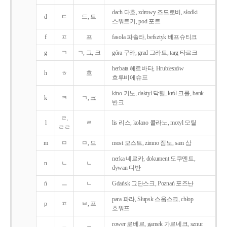
dach 다흐, zdrowy 즈드로비, słodki
d
ㄷ
드, 트
스워트키, pod 포트
f
ㅍ
프
fasola 파솔라, befsztyk 베프슈티크
g
ㄱ
ㄱ, 그, 크
góra 구라, grad 그라트, targ 타르크
herbata 헤르바타, Hrubieszów
h
ㅎ
흐
흐루비에슈프
kino 키노, daktyl 닥틸, król 크룰, bank
k
ㅋ
ㄱ, 크
반크
ㄹ,
l
ㄹ
lis 리스, kolano 콜라노, motyl 모틸
ㄹㄹ
m
ㅁ
ㅁ, 므
most 모스트, zimno 짐노, sam 삼
nerka 네르카, dokument 도쿠멘트,
n
ㄴ
ㄴ
dywan 디반
ń
ㅡ
ㄴ
Gdańsk 그단스크, Poznań 포즈난
para 파라, Słupsk 스웁스크, chłop
p
ㅍ
ㅂ, 프
흐워프
rower 로베르, garnek 가르네크, sznur