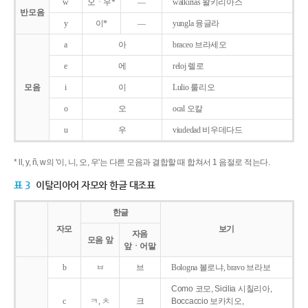
w
오ㆍ우*
―
walkirias 왈키리아스
반모음
y
이*
―
yungla 융글라
a
아
braceo 브라세오
e
에
reloj 렐로
모음
i
이
Lulio 룰리오
o
오
ocal 오칼
u
우
viudedad 비우데다드
* ll, y, ñ, w의 '이, 니, 오, 우'는 다른 모음과 결합할 때 합쳐서 1 음절로 적는다.
표 3
이탈리아어 자모와 한글 대조표
한글
자모
보기
자음
모음 앞
앞ㆍ어말
b
ㅂ
브
Bologna 볼로냐, bravo 브라보
Como 코모, Sicilia 시칠리아,
c
ㅋ, ㅊ
크
Boccaccio 보카치오,