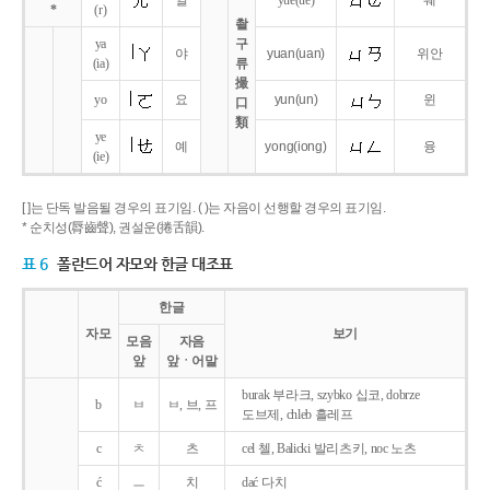
얼
yue
(ue)
웨
*
(r)
촬
ya
구
야
yuan
(uan)
위안
(ia)
류
撮
yo
요
yun
(un)
윈
口
類
ye
예
yong
(iong)
융
(ie)
[ ]는 단독 발음될 경우의 표기임. ( )는 자음이 선행할 경우의 표기임.
* 순치성(脣齒聲), 권설운(捲舌韻).
표 6
폴란드어 자모와 한글 대조표
한글
자모
보기
모음
자음
앞
앞ㆍ어말
burak 부라크, szybko 십코, dobrze
b
ㅂ
ㅂ, 브, 프
도브제, chleb 흘레프
c
ㅊ
츠
cel 첼, Balicki 발리츠키, noc 노츠
ć
ㅡ
치
dać 다치