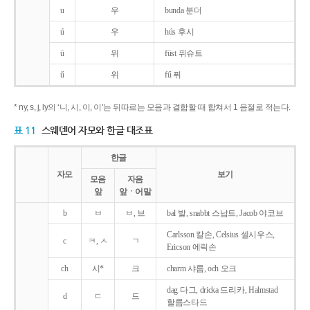
u
우
bunda 분더
ú
우
hús 후시
ü
위
füst 퓌슈트
ű
위
fű 퓌
* ny, s, j, ly의 ‘니, 시, 이, 이’는 뒤따르는 모음과 결합할 때 합쳐서 1 음절로 적는다.
표 11
스웨덴어 자모와 한글 대조표
한글
자모
보기
모음
자음
앞
앞ㆍ어말
b
ㅂ
ㅂ, 브
bal 발, snabbt 스납트, Jacob 야코브
Carlsson 칼손, Celsius 셀시우스,
c
ㅋ, ㅅ
ㄱ
Ericson 에릭손
ch
시*
크
charm 샤름, och 오크
dag 다그, dricka 드리카, Halmstad
d
ㄷ
드
할름스타드