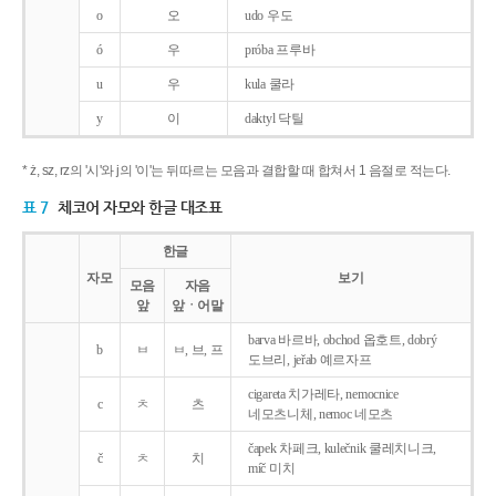
o
오
udo 우도
ó
우
próba 프루바
u
우
kula 쿨라
y
이
daktyl 닥틸
* ż, sz, rz의 '시'와 j의 '이'는 뒤따르는 모음과 결합할 때 합쳐서 1 음절로 적는다.
표 7
체코어 자모와 한글 대조표
한글
자모
보기
모음
자음
앞
앞ㆍ어말
barva 바르바, obchod 옵호트, dobrý
b
ㅂ
ㅂ, 브, 프
도브리, jeřab 예르자프
cigareta 치가레타, nemocnice
c
ㅊ
츠
네모츠니체, nemoc 네모츠
čapek 차페크, kulečnik 쿨레치니크,
č
ㅊ
치
míč 미치