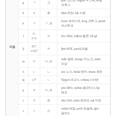
gost 고스트, dugme 두그메, krug
g
ㄱ
그
크루그
h
ㅎ
흐
hitan 히탄, šah 샤흐
korist 코리스트, krug 크루그, jastuk
k
ㅋ
ㄱ, 크
야스투크
ㄹ,
l
ㄹ
levo 레보, balkon 발콘, šal 샬
ㄹㄹ
리*,
자음
lj
ㄹ
ljeto 레토, pasulj 파술
ㄹ리*
malo 말로, mnogo 므노고, osam
m
ㅁ
ㅁ, 므
오삼
n
ㄴ
ㄴ
nos 노스, banka 반카, loman 로만
nj
니*
ㄴ
Njegoš 녜고시, svibanj 스비반
peta 페타, opština 옵슈티나, lep
p
ㅍ
ㅂ, 프
레프
r
ㄹ
르
riba 리바, torba 토르바, mir 미르
sedam 세담, posle 포슬레, glas
s
ㅅ
스
글라스