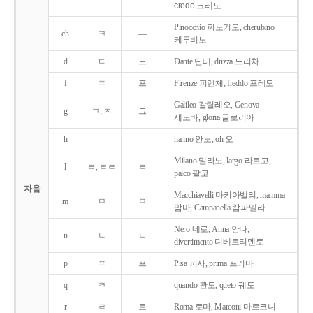
credo 크레도
Pinocchio 피노키오, cherubino
ch
ㅋ
―
케루비노
d
ㄷ
드
Dante 단테, drizza 드리차
f
ㅍ
프
Firenze 피렌체, freddo 프레도
Galileo 갈릴레오, Genova
g
ㄱ, ㅈ
그
제노바, gloria 글로리아
h
―
―
hanno 안노, oh 오
Milano 밀라노, largo 라르고,
l
ㄹ, ㄹㄹ
ㄹ
palco 팔코
자음
Macchiavelli 마키아벨리, mamma
m
ㅁ
ㅁ
맘마, Campanella 캄파넬라
Nero 네로, Anna 안나,
n
ㄴ
ㄴ
divertimento 디베르티멘토
p
ㅍ
프
Pisa 피사, prima 프리마
q
ㅋ
―
quando 콴도, queto 퀘토
r
ㄹ
르
Roma 로마, Marconi 마르코니