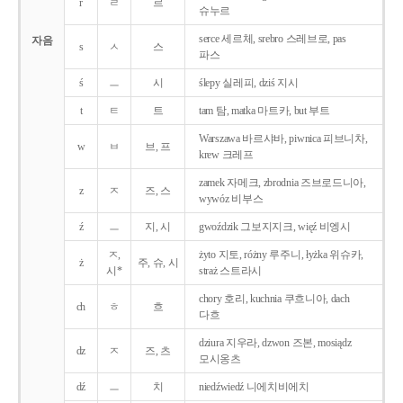
r
ㄹ
르
슈누르
serce 세르체, srebro 스레브로, pas
자음
s
ㅅ
스
파스
ś
ㅡ
시
ślepy 실레피, dziś 지시
t
ㅌ
트
tam 탐, matka 마트카, but 부트
Warszawa 바르샤바, piwnica 피브니차,
w
ㅂ
브, 프
krew 크레프
zamek 자메크, zbrodnia 즈브로드니아,
z
ㅈ
즈, 스
wywóz 비부스
ź
ㅡ
지, 시
gwoździk 그보지지크, więź 비엥시
ㅈ,
żyto 지토, różny 루주니, łyżka 위슈카,
ż
주, 슈, 시
시*
straż 스트라시
chory 호리, kuchnia 쿠흐니아, dach
ch
ㅎ
흐
다흐
dziura 지우라, dzwon 즈본, mosiądz
dz
ㅈ
즈, 츠
모시옹츠
dź
ㅡ
치
niedźwiedź 니에치비에치