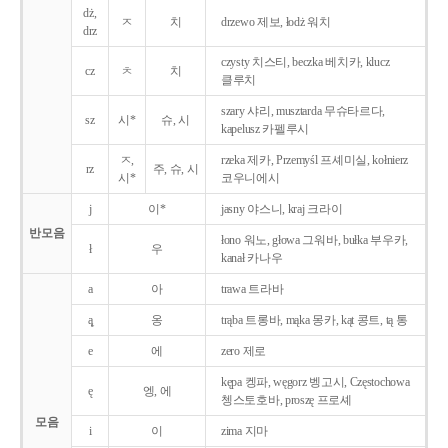
dż,
ㅈ
치
drzewo 제보, łodż 워치
drz
czysty 치스티, beczka 베치카, klucz
cz
ㅊ
치
클루치
szary 샤리, musztarda 무슈타르다,
sz
시*
슈, 시
kapelusz 카펠루시
ㅈ,
rzeka 제카, Przemyśl 프셰미실, kołnierz
rz
주, 슈, 시
시*
코우니에시
j
이*
jasny 야스니, kraj 크라이
반모음
łono 워노, głowa 그워바, bułka 부우카,
ł
우
kanał 카나우
a
아
trawa 트라바
ą̨
옹
trąba 트롱바, mąka 몽카, kąt 콩트, tą 통
e
에
zero 제로
kępa 켕파, węgorz 벵고시, Częstochowa
ę
엥, 에
쳉스토호바, proszę 프로셰
모음
i
이
zima 지마