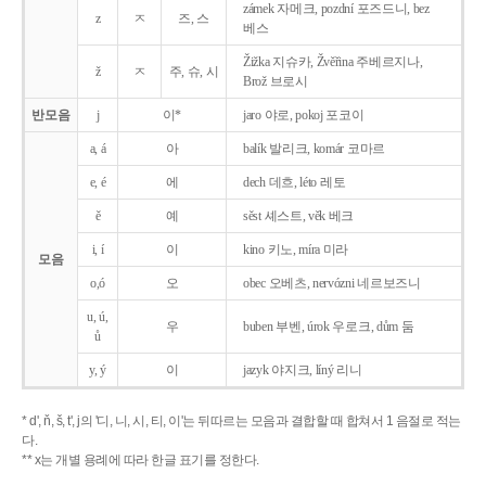
zámek 자메크, pozdní 포즈드니, bez
z
ㅈ
즈, 스
베스
Žižka 지슈카, Žvěřina 주베르지나,
ž
ㅈ
주, 슈, 시
Brož 브로시
반모음
j
이*
jaro 야로, pokoj 포코이
a, á
아
balík 발리크, komár 코마르
e, é
에
dech 데흐, léto 레토
ě
예
sěst 셰스트, věk 베크
i, í
이
kino 키노, míra 미라
모음
o,ó
오
obec 오베츠, nervózni 네르보즈니
u, ú,
우
buben 부벤, úrok 우로크, dům 둠
ů
y, ý
이
jazyk
야지크, líný 리니
* d', ň, š, t', j의 '디, 니, 시, 티, 이'는 뒤따르는 모음과 결합할 때 합쳐서 1 음절로 적는
다.
** x는 개별 용례에 따라 한글 표기를 정한다.