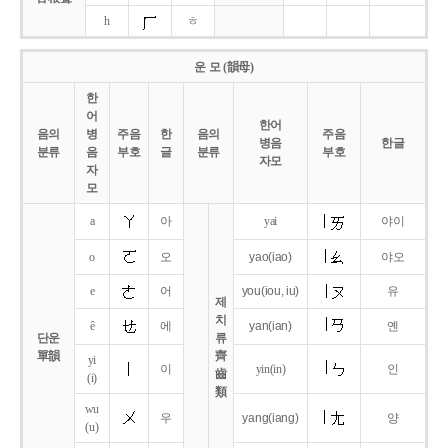
h
ㅎ
운 모 (韻母)
한
어
한어
음의
병
주음
한
음의
주음
병음
한글
분류
음
부호
글
분류
부호
자모
자
모
a
아
yai
야이
o
오
yao
(iao)
야오
e
어
you
(iou,
iu)
유
제
치
ê
에
yan
(ian)
옌
단운
류
單韻
齊
yi
이
yin(in)
인
齒
(i)
類
wu
우
yang
(iang)
양
(u)