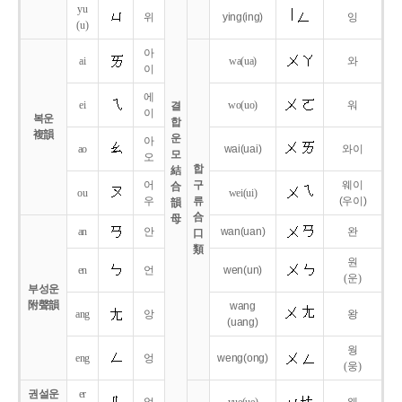
yu
위
ying
(ing)
잉
(u)
아
ai
wa
(ua)
와
이
에
ei
wo
(uo)
워
결
이
복운
합
複韻
운
아
ao
wai
(uai)
와이
모
오
합
結
어
구
웨이
合
ou
wei
(ui)
우
류
(우이)
韻
合
母
an
안
wan
(uan)
완
口
類
원
en
언
wen
(un)
(운)
부성운
附聲韻
wang
ang
앙
왕
(uang)
웡
eng
엉
weng
(ong)
(웅)
권설운
er