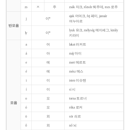
zs
ㅈ
주
zsák 자크, tőzsde 퇴주데, rozs 로주
ajak 어여크, fej 페이, január
j
이*
여누아르
반모음
lyuk 유크, mélység 메이셰그, király
ly
이*
키라이
a
어
lakat 러커트
á
아
máj 마이
e
에
mert 메르트
é
에
mész 메스
i
이
isten 이슈텐
í
이
sí 시
o
오
torna 토르너
모음
ó
오
róka 로커
ö
외
sör 쇠르
ő
외
nő 뇌