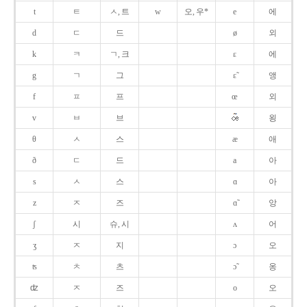
t
ㅌ
ㅅ, 트
w
오, 우*
e
에
d
ㄷ
드
ø
외
k
ㅋ
ㄱ, 크
ɛ
에
g
ㄱ
그
ɛ̃
앵
f
ㅍ
프
œ
외
v
ㅂ
브
욍
θ
ㅅ
스
æ
애
ð
ㄷ
드
a
아
s
ㅅ
스
ɑ
아
z
ㅈ
즈
ɑ̃
앙
ʃ
시
슈, 시
ʌ
어
ʒ
ㅈ
지
ɔ
오
ʦ
ㅊ
츠
ɔ̃
옹
ʣ
ㅈ
즈
o
오