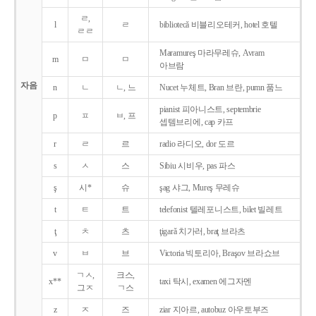
ㄹ,
l
ㄹ
bibliotecǎ 비블리오테커, hotel 호텔
ㄹㄹ
Maramureş 마라무레슈, Avram
m
ㅁ
ㅁ
아브람
자음
n
ㄴ
ㄴ, 느
Nucet 누체트, Bran 브란, pumn 품느
pianist 피아니스트, septembrie
p
ㅍ
ㅂ, 프
셉템브리에, cap 카프
r
ㄹ
르
radio 라디오, dor 도르
s
ㅅ
스
Sibiu 시비우, pas 파스
ş
시*
슈
şag 샤그, Mureş 무레슈
t
ㅌ
트
telefonist 텔레포니스트, bilet 빌레트
ţ
ㅊ
츠
ţigarǎ 치가러, braţ 브라츠
v
ㅂ
브
Victoria 빅토리아, Braşov 브라쇼브
ㄱㅅ,
크스,
x**
taxi 탁시, examen 에그자멘
그ㅈ
ㄱ스
z
ㅈ
즈
ziar 지아르, autobuz 아우토부즈