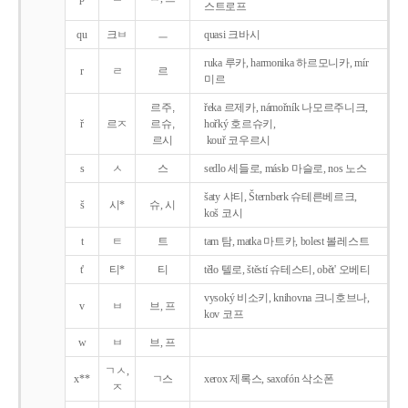
스트로프
qu
크ㅂ
ㅡ
quasi 크바시
ruka 루카, harmonika 하르모니카, mír
r
ㄹ
르
미르
르주,
řeka 르제카, námořník 나모르주니크,
ř
르ㅈ
르슈,
hořký 호르슈키,
르시
kouř 코우르시
s
ㅅ
스
sedlo 세들로, máslo 마슬로, nos 노스
šaty 샤티, Šternberk 슈테른베르크,
š
시*
슈, 시
koš 코시
t
ㅌ
트
tam 탐, matka 마트카, bolest 볼레스트
t'
티*
티
tělo 텔로, štěstí 슈테스티, obět' 오베티
vysoký 비소키, knihovna 크니호브나,
v
ㅂ
브, 프
kov 코프
w
ㅂ
브, 프
ㄱㅅ,
x**
ㄱ스
xerox 제록스, saxofón 삭소폰
ㅈ