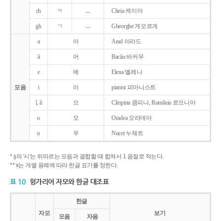
ch
ㅋ
ㅡ
Cheia 케이아
gh
ㄱ
ㅡ
Gheorghe 게오르게
a
아
Arad 아라드
ǎ
어
Bacǎu 바커우
e
에
Elena 엘레나
모음
i
이
pianist 피아니스트
î, â
으
Cîmpina 큼피나, România 로므니아
o
오
Oradea 오라데아
u
우
Nucet 누체트
* ş의 '시'는 뒤따르는 모음과 결합할 때 합쳐서 1 음절로 적는다.
** x는 개별 용례에 따라 한글 표기를 정한다.
표 10
헝가리어 자모와 한글 대조표
한글
자모
보기
모음
자음