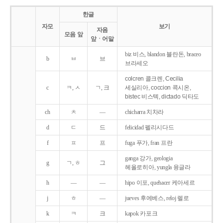
한글
자모
보기
자음
모음 앞
앞ㆍ어말
biz 비스, blandon 블란돈, braceo
b
ㅂ
브
브라세오
colcren 콜크렌, Cecilia
c
ㅋ, ㅅ
ㄱ, 크
세실리아, coccion 콕시온,
bistec 비스텍, dictado 딕타도
ch
ㅊ
―
chicharra 치차라
d
ㄷ
드
felicidad 펠리시다드
f
ㅍ
프
fuga 푸가, fran 프란
ganga 강가, geologia
g
ㄱ, ㅎ
그
헤올로히아, yungla 융글라
h
―
―
hipo 이포, quehacer 케아세르
j
ㅎ
―
jueves 후에베스, reloj 렐로
k
ㅋ
크
kapok 카포크