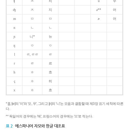
ʧ
ㅊ
치
u
우
ʤ
ㅈ
지
ə**
어
m
ㅁ
ㅁ
ɚ
어
n
ㄴ
ㄴ
ɲ
니*
뉴
ŋ
ㅇ
ㅇ
l
ㄹ, ㄹㄹ
ㄹ
r
ㄹ
르
h
ㅎ
흐
ç
ㅎ
히
x
ㅎ
흐
* [j], [w]의 '이'와 '오, 우', 그리고 [ɲ]의 '니'는 모음과 결합할 때 제3장 표기 세칙에 따른
다.
** 독일어의 경우에는 '에', 프랑스어의 경우에는 '으'로 적는다.
표 2
에스파냐어 자모와 한글 대조표