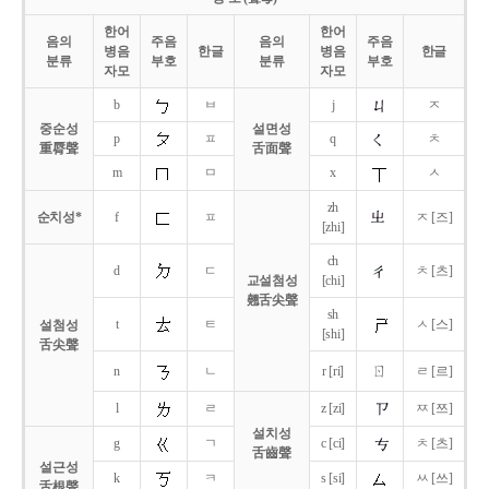
한어
한어
음의
주음
음의
주음
병음
한글
병음
한글
분류
부호
분류
부호
자모
자모
b
ㅂ
j
ㅈ
중순성
설면성
p
ㅍ
q
ㅊ
重脣聲
舌面聲
m
ㅁ
x
ㅅ
zh
순치성*
f
ㅍ
ㅈ [즈]
[zhi]
ch
d
ㄷ
ㅊ [츠]
교설첨성
[chi]
翹舌尖聲
sh
t
ㅌ
ㅅ [스]
설첨성
[shi]
舌尖聲
ㄖ
n
ㄴ
r [ri]
ㄹ [르]
l
ㄹ
z [zi]
ㅉ [쯔]
설치성
g
ㄱ
c [ci]
ㅊ [츠]
舌齒聲
설근성
k
ㅋ
s [si]
ㅆ [쓰]
舌根聲