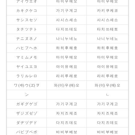
ア イ ウ エ オ
아 이 우 에 오
아 이 우 에 오
カ キ ク ケ コ
가 기 구 게 고
카 키 쿠 케 코
サ シ ス セ ソ
사 시 스 세 소
사 시 스 세 소
タ チ ツ テ ト
다 지 쓰 데 도
타 치 쓰 테 토
ナ ニ ヌ ネ ノ
나 니 누 네 노
나 니 누 네 노
ハ ヒ フ ヘ ホ
하 히 후 헤 호
하 히 후 헤 호
マ ミ ム メ モ
마 미 무 메 모
마 미 무 메 모
ヤ イ ユ エ ヨ
야 이 유 에 요
야 이 유 에 요
ラ リ ル レ ロ
라 리 루 레 로
라 리 루 레 로
ワ (ヰ) ウ (ヱ) ヲ
와 (이) 우 (에) 오
와 (이) 우 (에) 오
ン
ㄴ
ガ ギ グ ゲ ゴ
가 기 구 게 고
가 기 구 게 고
ザ ジ ズ ゼ ゾ
자 지 즈 제 조
자 지 즈 제 조
ダ ヂ ヅ デ ド
다 지 즈 데 도
다 지 즈 데 도
バ ビ ブ ベ ボ
바 비 부 베 보
바 비 부 베 보