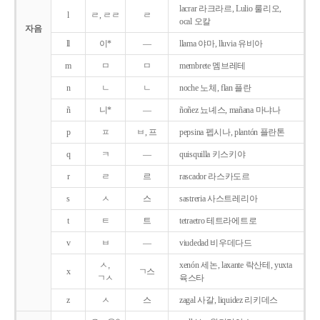
lacrar 라크라르, Lulio 룰리오,
l
ㄹ, ㄹㄹ
ㄹ
ocal 오칼
자음
ll
이*
―
llama 야마, lluvia 유비아
m
ㅁ
ㅁ
membrete 멤브레테
n
ㄴ
ㄴ
noche 노체, flan 플란
ñ
니*
―
ñoñez 뇨녜스, mañana 마냐나
p
ㅍ
ㅂ, 프
pepsina 펩시나, plantón 플란톤
q
ㅋ
―
quisquilla 키스키야
r
ㄹ
르
rascador 라스카도르
s
ㅅ
스
sastreria 사스트레리아
t
ㅌ
트
tetraetro 테트라에트로
v
ㅂ
―
viudedad 비우데다드
ㅅ,
xenón 세논, laxante 락산테, yuxta
x
ㄱ스
ㄱㅅ
육스타
z
ㅅ
스
zagal 사갈, liquidez 리키데스