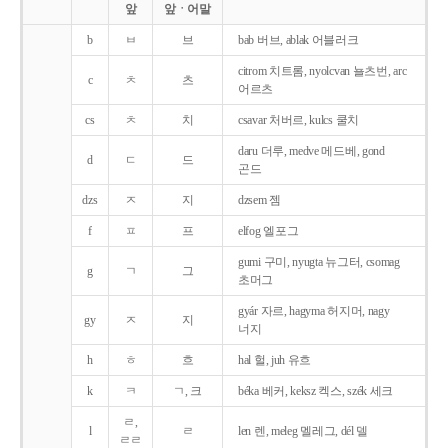
앞
앞ㆍ어말
b
ㅂ
브
bab 버브, ablak 어블러크
citrom 치트롬, nyolcvan 뇰츠번, arc
c
ㅊ
츠
어르츠
cs
ㅊ
치
csavar 처버르, kulcs 쿨치
daru 더루, medve 메드베, gond
d
ㄷ
드
곤드
dzs
ㅈ
지
dzsem 젬
f
ㅍ
프
elfog 엘포그
gumi 구미, nyugta 뉴그터, csomag
g
ㄱ
그
초머그
gyár 자르, hagyma 허지머, nagy
gy
ㅈ
지
너지
h
ㅎ
흐
hal 헐, juh 유흐
k
ㅋ
ㄱ, 크
béka 베커, keksz 켁스, szék 세크
ㄹ,
l
ㄹ
len 렌, meleg 멜레그, dél 델
ㄹㄹ