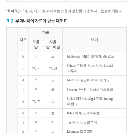
* lj, nj, š, j의 '리, 니, 시, 이'는 뒤따르는 모음과 결합할 때 합쳐서 1 음절로 적는다.
표 9
루마니아어 자모와 한글 대조표
한글
자모
보기
모음
자음
앞
앞ㆍ어말
b
ㅂ
브
bibliotecǎ 비블리오테커, alb 알브
Cîntec 큰테크, Cine 치네, facturǎ
c
ㅋ, ㅊ
ㄱ, 크
팍투러
d
ㄷ
드
Moldova 몰도바, Brad 브라드
f
ㅍ
프
Focşani 폭샤니, Cartof 카르토프
Galaţi 갈라치, Gigel 지젤, hering
g
ㄱ, ㅈ
그
헤린그
h
ㅎ
흐
haţeg 하체그, duh 두흐
j
ㅈ
지
Jiu 지우, Cluj 클루지
k
ㅋ
ㅡ
kilogram 킬로그람