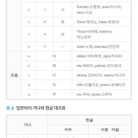
Sorrento 소렌토, asma 아스마,
s
ㅅ
스
sasso 사소
t
ㅌ
트
Torino 토리노, tranne 트란네
Vivace 비바체, manovra
v
ㅂ
브
마노브라
z
ㅊ
―
nozze 노체, mancanza 만칸차
a
아
abituro 아비투로, capra 카프라
e
에
erta 에르타, padrone 파드로네
모음
i
이
infamia 인파미아, manica 마니카
o
오
oblio 오블리오, poetica 포에티카
u
우
uva 우바, spuma 스푸마
표 4
일본어의 가나와 한글 대조표
한글
가나
어두
어중ㆍ어말