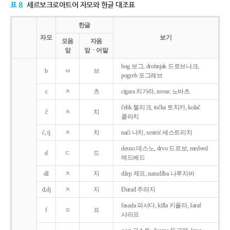
표 8
세르보크로아트어 자모와 한글 대조표
한글
자모
보기
모음
자음
앞
앞ㆍ어말
bog 보그, drobnjak 드로브냐크,
b
ㅂ
브
pogreb 포그레브
c
ㅊ
츠
cigara 치가라, novac 노바츠
čelik 첼리크, točka 토치카, kolač
č
ㅊ
치
콜라치
ć, tj
ㅊ
치
naći 나치, sestrić 세스트리치
desno 데스노, drvo 드르보, medved
d
ㄷ
드
메드베드
dž
ㅈ
지
džep 제프, narudžba 나루지바
đ,dj
ㅈ
지
Ðurađ 주라지
fasada 파사다, kifla 키플라, šaraf
f
ㅍ
프
샤라프