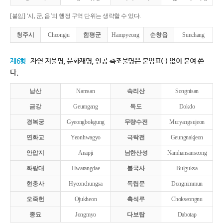
[붙임] ‘시, 군, 읍’의 행정 구역 단위는 생략할 수 있다.
청주시
Cheongju
함평군
Hampyeong
순창읍
Sunchang
제6항
자연 지물명, 문화재명, 인공 축조물명은 붙임표(-) 없이 붙여 쓴
다.
남산
Namsan
속리산
Songnisan
금강
Geumgang
독도
Dokdo
경복궁
Gyeongbokgung
무량수전
Muryangsujeon
연화교
Yeonhwagyo
극락전
Geungnakjeon
안압지
Anapji
남한산성
Namhansanseong
화랑대
Hwarangdae
불국사
Bulguksa
현충사
Hyeonchungsa
독립문
Dongnimmun
오죽헌
Ojukheon
촉석루
Chokseongnu
종묘
Jongmyo
다보탑
Dabotap