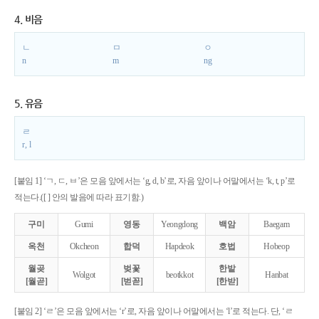
4. 비음
ㄴ
ㅁ
ㅇ
n
m
ng
5. 유음
ㄹ
r, l
[붙임 1] ‘ㄱ, ㄷ, ㅂ’은 모음 앞에서는 ‘g, d, b’로, 자음 앞이나 어말에서는 ‘k, t, p’로
적는다.([ ] 안의 발음에 따라 표기함.)
구미
Gumi
영동
Yeongdong
백암
Baegam
옥천
Okcheon
합덕
Hapdeok
호법
Hobeop
월곶
벚꽃
한밭
Wolgot
beotkkot
Hanbat
[월곧]
[벋꼳]
[한받]
[붙임 2] ‘ㄹ’은 모음 앞에서는 ‘r’로, 자음 앞이나 어말에서는 ‘l’로 적는다. 단, ‘ㄹ