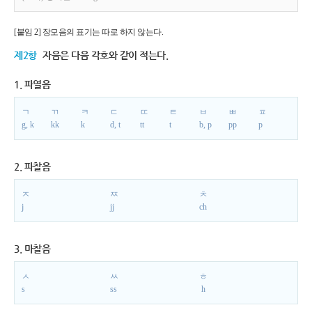
[붙임 2] 장모음의 표기는 따로 하지 않는다.
제2항
자음은 다음 각호와 같이 적는다.
1. 파열음
ㄱ
ㄲ
ㅋ
ㄷ
ㄸ
ㅌ
ㅂ
ㅃ
ㅍ
g, k
kk
k
d, t
tt
t
b, p
pp
p
2. 파찰음
ㅈ
ㅉ
ㅊ
j
jj
ch
3. 마찰음
ㅅ
ㅆ
ㅎ
s
ss
h