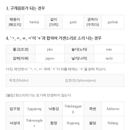
3. 구개음화가 되는 경우
해돋이
같이
굳히다
haedoji
gachi
guchida
[해도지]
[가치]
[구치다]
4. ‘ㄱ, ㄷ, ㅂ, ㅈ’이 ‘ㅎ’과 합하여 거센소리로 소리 나는 경우
좋고[조코]
joko
놓다[노타]
nota
잡혀[자펴]
japyeo
낳지[나치]
nachi
다만, 체언에서 ‘ㄱ, ㄷ, ㅂ’ 뒤에 ‘ㅎ’이 따를 때에는 ‘ㅎ’을 밝혀 적는다.
묵호(Mukho)
집현전(Jiphyeonjeon)
[붙임] 된소리되기는 표기에 반영하지 않는다.
Nakdonggan
압구정
Apgujeong
낙동강
죽변
Jukbyeon
g
Nakseongda
낙성대
합정
Hapjeong
팔당
Paldang
e