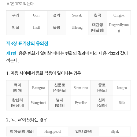
ㄹ’은 ‘ll’로 적는다.
구리
Guri
설악
Seorak
칠곡
Chilgok
대관령
Daegwallyeon
임실
Imsil
울릉
Ulleung
[대괄령]
g
제3장 표기상의 유의점
제1항
음운 변화가 일어날 때에는 변화의 결과에 따라 다음 각호와 같이
적는다.
1. 자음 사이에서 동화 작용이 일어나는 경우
백마
신문로
종로
Baengma
Sinmunno
Jongno
[뱅마]
[신문노]
[종노]
왕십리
별내
신라
Wangsimni
Byeollae
Silla
[왕심니]
[별래]
[실라]
2. ‘ㄴ, ㄹ’이 덧나는 경우
학여울[항녀울]
Hangnyeoul
알약[알략]
allyak