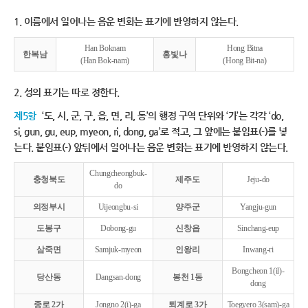
1. 이름에서 일어나는 음운 변화는 표기에 반영하지 않는다.
Han Boknam
Hong Bitna
한복남
홍빛나
(Han Bok-nam)
(Hong Bit-na)
2. 성의 표기는 따로 정한다.
제5항
‘도, 시, 군, 구, 읍, 면, 리, 동’의 행정 구역 단위와 ‘가’는 각각 ‘do,
si, gun, gu, eup, myeon, ri, dong, ga’로 적고, 그 앞에는 붙임표(-)를 넣
는다. 붙임표(-) 앞뒤에서 일어나는 음운 변화는 표기에 반영하지 않는다.
Chungcheongbuk-
충청북도
제주도
Jeju-do
do
의정부시
Uijeongbu-si
양주군
Yangju-gun
도봉구
Dobong-gu
신창읍
Sinchang-eup
삼죽면
Samjuk-myeon
인왕리
Inwang-ri
Bongcheon 1(il)-
당산동
Dangsan-dong
봉천 1동
dong
종로 2가
Jongno 2(i)-ga
퇴계로 3가
Toegyero 3(sam)-ga