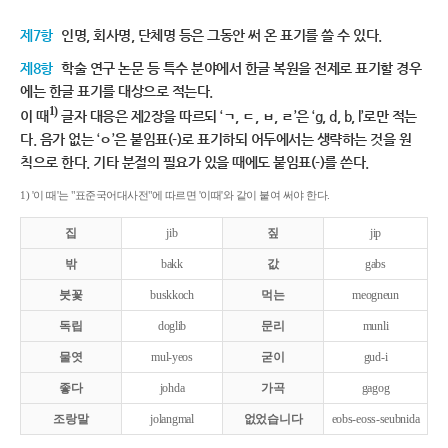
제7항
인명, 회사명, 단체명 등은 그동안 써 온 표기를 쓸 수 있다.
제8항
학술 연구 논문 등 특수 분야에서 한글 복원을 전제로 표기할 경우
에는 한글 표기를 대상으로 적는다.
1)
이 때
글자 대응은 제2장을 따르되 ‘ㄱ, ㄷ, ㅂ, ㄹ’은 ‘g, d, b, l’로만 적는
다. 음가 없는 ‘ㅇ’은 붙임표(-)로 표기하되 어두에서는 생략하는 것을 원
칙으로 한다. 기타 분절의 필요가 있을 때에도 붙임표(-)를 쓴다.
1) '이 때'는 "표준국어대사전"에 따르면 '이때'와 같이 붙여 써야 한다.
집
jib
짚
jip
밖
bakk
값
gabs
붓꽃
buskkoch
먹는
meogneun
독립
doglib
문리
munli
물엿
mul-yeos
굳이
gud-i
좋다
johda
가곡
gagog
조랑말
jolangmal
없었습니다
eobs-eoss-seubnida