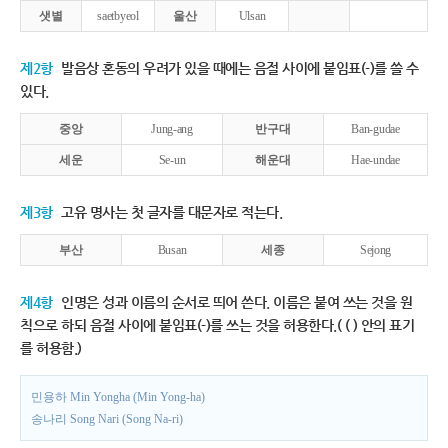
샛별
saetbyeol
울산
Ulsan
제2항
발음상 혼동의 우려가 있을 때에는 음절 사이에 붙임표(-)를 쓸 수
있다.
중앙
Jung-ang
반구대
Ban-gudae
세운
Se-un
해운대
Hae-undae
제3항
고유 명사는 첫 글자를 대문자로 적는다.
부산
Busan
세종
Sejong
제4항
인명은 성과 이름의 순서로 띄어 쓴다. 이름은 붙여 쓰는 것을 원
칙으로 하되 음절 사이에 붙임표(-)를 쓰는 것을 허용한다.( ( ) 안의 표기
를 허용함.)
민용하 Min Yongha (Min Yong-ha)
송나리 Song Nari (Song Na-ri)