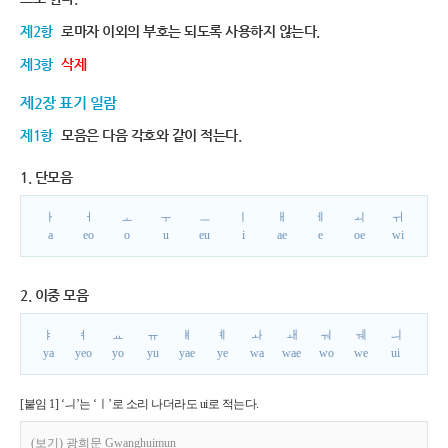
제2항
로마자 이외의 부호는 되도록 사용하지 않는다.
제3항
삭제
제2장 표기 일람
제1항
모음은 다음 각호와 같이 적는다.
1. 단모음
ㅏ
ㅓ
ㅗ
ㅜ
ㅡ
ㅣ
ㅐ
ㅔ
ㅚ
ㅟ
a
eo
o
u
eu
i
ae
e
oe
wi
2. 이중 모음
ㅑ
ㅕ
ㅛ
ㅠ
ㅒ
ㅖ
ㅘ
ㅙ
ㅝ
ㅞ
ㅢ
ya
yeo
yo
yu
yae
ye
wa
wae
wo
we
ui
[붙임 1] ‘ㅢ’는 ‘ㅣ’로 소리 나더라도 ui로 적는다.
(보기) 광희문 Gwanghuimun